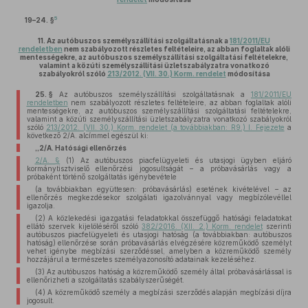
5
19–24. §
11.
Az autóbuszos személyszállítási szolgáltatásnak a
181/2011/EU
rendeletben
nem szabályozott részletes feltételeire, az abban foglaltak alóli
mentességekre, az autóbuszos személyszállítási szolgáltatási feltételekre,
valamint a közúti személyszállítási üzletszabályzatra vonatkozó
szabályokról szóló
213/2012. (VII. 30.) Korm. rendelet
módosítása
25. §
Az autóbuszos személyszállítási szolgáltatásnak a
181/2011/EU
rendeletben
nem szabályozott részletes feltételeire, az abban foglaltak alóli
mentességekre, az autóbuszos személyszállítási szolgáltatási feltételekre,
valamint a közúti személyszállítási üzletszabályzatra vonatkozó szabályokról
szóló
213/2012. (VII. 30.) Korm. rendelet (a továbbiakban: R9.) I. Fejezete
a
következő 2/A. alcímmel egészül ki:
„2/A. Hatósági ellenőrzés
2/A. §
(1) Az autóbuszos piacfelügyeleti és utasjogi ügyben eljáró
kormánytisztviselő ellenőrzési jogosultságát – a próbavásárlás vagy a
próbaként történő szolgáltatás igénybevétele
(a továbbiakban együttesen: próbavásárlás) esetének kivételével – az
ellenőrzés megkezdésekor szolgálati igazolvánnyal vagy megbízólevéllel
igazolja.
(2) A közlekedési igazgatási feladatokkal összefüggő hatósági feladatokat
ellátó szervek kijelöléséről szóló
382/2016. (XII. 2.) Korm. rendelet
szerinti
autóbuszos piacfelügyeleti és utasjogi hatóság (a továbbiakban: autóbuszos
hatóság) ellenőrzése során próbavásárlás elvégzésére közreműködő személyt
vehet igénybe megbízási szerződéssel, amelyben a közreműködő személy
hozzájárul a természetes személyazonosító adatainak kezeléséhez.
(3) Az autóbuszos hatóság a közreműködő személy által próbavásárlással is
ellenőrizheti a szolgáltatás szabályszerűségét.
(4) A közreműködő személy a megbízási szerződés alapján megbízási díjra
jogosult.