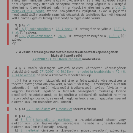
amely nem minősül pályahálózat-működtetőnek, és amely az előző évben
nem végezte vagy tizenkét hónapnál rövidebb ideig végezte a kiszolgáló
létesítmény üzemeltetését, valamint a kiszolgáló létesítményben a
Vtv. 2.
melléklet 2–4. pontja
szerinti szolgáltatások nyújtását, akkor a jogsértés
megállapításától visszafelé számított időszakot, de legfeljebb tizenkét hónapot
kell a piacfelügyeleti bírság szempontjából figyelembe venni.”
3. §
Az
R1.
a)
1. § (1) bekezdésében
a „
76. §-ának
(1)” szövegrész helyébe a „
79/F. §-
ának
(1)” szöveg,
b)
1. § (2) bekezdésében
a „
76. §
(1)” szövegrész helyébe a „
79/F. §
(1)”
szöveg
lép.
2.
A vasúti társaságok kötelező baleseti kárfedezeti képességének
biztosításáról szóló
271/2007. (X. 19.) Korm. rendelet
módosítása
4. §
A vasúti társaságok kötelező baleseti kárfedezeti képességének
biztosításáról szóló
271/2007. (X. 19.) Korm. rendelet (a továbbiakban: R2.) 6.
§ (4) bekezdése
helyébe a következő rendelkezés lép:
„(4) Ha a vagyoni biztosíték mértéke a felhasználás következtében a
fedezeti összeghatár alá csökkent, a vasúti társaság – amennyiben a vasúti
balesettel érintett vasúti közlekedési tevékenységét tovább folytatja – a
vagyoni biztosíték legalább a fedezeti összeghatár mértékéig történő
emeléséről haladéktalanul, de legkésőbb a csökkenéstől számított harminc
napon belül gondoskodik, és ennek megtörténtéről a vasúti igazgatási szervet
elektronikus úton haladéktalanul értesíti.”
5. §
Az
R2. 1. melléklete
az
1. melléklet
szerint módosul.
6. §
Az
R2.
a)
6. § (1) bekezdés
c)
pontjában
a „haladéktalanul írásban vagy
elektronikus úton tájékoztatja” szövegrész helyébe a „haladéktalanul
elektronikus úton tájékoztatja” szöveg,
b)
2. melléklet
címében a „kisvasúton, múzeumvasúton” szövegrész