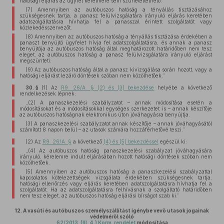
hatósági eljárás az ügyfél kérelmére sem szüneteltethető.
(7) Amennyiben az autóbuszos hatóság a tényállás tisztázásához
szükségesnek tartja, a panasz felülvizsgálatára irányuló eljárás keretében
adatszolgáltatásra hívhatja fel a panasszal érintett szolgáltatót vagy
közlekedésszervezőt.
(8) Amennyiben az autóbuszos hatóság a tényállás tisztázása érdekében a
panaszt benyújtó ügyfelet hívja fel adatszolgáltatásra, és annak a panasz
benyújtója az autóbuszos hatóság által meghatározott határidőben nem tesz
eleget, az autóbuszos hatóság a panasz felülvizsgálatára irányuló eljárást
megszünteti.
(9) Az autóbuszos hatóság által a panasz kivizsgálása során hozott, vagy a
hatósági eljárást lezáró döntések szóban nem közölhetőek.”
30. §
(1)
Az
R9. 26/A. § (2) és (3) bekezdése
helyébe a következő
rendelkezések lépnek:
„(2) A panaszkezelési szabályzatot – annak módosítása esetén a
módosításokat és a módosításokkal egységes szerkezetet is – annak készítője
az autóbuszos hatóságnak elektronikus úton jóváhagyásra benyújtja.
(3) A panaszkezelési szabályzatot annak készítője – annak jóváhagyásától
számított 8 napon belül – az utasok számára hozzáférhetővé teszi.”
(2)
Az
R9. 26/A. §
a következő
(4) és (5) bekezdéssel
egészül ki:
„(4) Az autóbuszos hatóság panaszkezelési szabályzat jóváhagyására
irányuló, kérelemre indult eljárásában hozott hatósági döntések szóban nem
közölhetőek.
(5) Amennyiben az autóbuszos hatóság a panaszkezelési szabályzattal
kapcsolatos kötelezettségek vizsgálata érdekében szükségesnek tartja,
hatósági ellenőrzés vagy eljárás keretében adatszolgáltatásra hívhatja fel a
szolgáltatót. Ha az adatszolgáltatásra felhívásnak a szolgáltató határidőben
nem tesz eleget, az autóbuszos hatóság eljárási bírságot szab ki.”
12.
A vasúti és autóbuszos személyszállítást igénybe vevő utasok jogainak
védelméről szóló
62/2013. (III. 4.) Korm. rendelet
módosítása