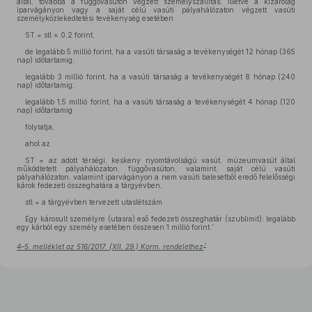
által, továbbá a függővasúton végzett személyszállítás, illetve a kizárólag
iparvágányon vagy a saját célú vasúti pályahálózaton végzett vasúti
személyközlekedtetési tevékenység esetében
ST = stl × 0,2 forint,
de legalább 5 millió forint, ha a vasúti társaság a tevékenységét 12 hónap (365
nap) időtartamig;
legalább 3 millió forint, ha a vasúti társaság a tevékenységét 8 hónap (240
nap) időtartamig;
legalább 1,5 millió forint, ha a vasúti társaság a tevékenységét 4 hónap (120
nap) időtartamig
folytatja,
ahol az
ST = az adott térségi, keskeny nyomtávolságú vasút, múzeumvasút által
működtetett pályahálózaton, függővasúton, valamint, saját célú vasúti
pályahálózaton, valamint iparvágányon a nem vasúti balesetből eredő felelősségi
károk fedezeti összeghatára a tárgyévben,
stl = a tárgyévben tervezett utaslétszám.
Egy károsult személyre (utasra) eső fedezeti összeghatár (szublimit): legalább
egy kárból egy személy esetében összesen 1 millió forint.”
7
4–5. melléklet az 516/2017. (XII. 29.) Korm. rendelethez