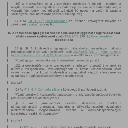
„(6) A visszaváltás és a visszatérítés részletes feltételeit – ideértve a
megítélt visszatérítés teljesítésének határidejét is, ami nem haladhatja meg a
visszatérítési igény megítélésétől számított 30 napot – a vasúti társaság a
személyszállítási üzletszabályzatban állapítja meg.”
37. §
Az
R11. 4. § (3) bekezdésében
az „írásban” szövegrész helyébe az
„elektronikus úton” szöveg lép.
15.
A közlekedési igazgatási feladatokkal összefüggő hatósági feladatokat
ellátó szervek kijelöléséről szóló
382/2016. (XII. 2.) Korm. rendelet
módosítása
38. §
(1)
A közlekedési igazgatási feladatokkal összefüggő hatósági
feladatokat ellátó szervek kijelöléséről szóló
382/2016. (XII. 2.) Korm. rendelet
(a továbbiakban: R12.) 4. § (2) bekezdése
a következő 22. ponttal egészül ki:
(Közúti gépjármű-közlekedési hatóságként a miniszter jár el:)
„22. a gépjárműfenntartó szervezetek, a műszaki vizsgáló állomások és
műszaki vizsgabiztosok tevékenységének, a közúti közlekedésben részt
vevők, valamint a közúti közlekedési szolgáltatást végzők ellenőrzése és
azzal összefüggő jogkövetkezmények alkalmazása;”
(során.)
(2)
Az
R12. 4. § (2a) bekezdése
a következő
f)
ponttal egészül ki:
(Közúti gépjármű-közlekedési hatóságként a közlekedési hatósági ügyekért
felelős helyettes államtitkár jár el:)
„
f)
a közúti járművezetők előzetes, időszakos és rendkívüli
pályaalkalmassági vizsgálata, valamint a pályaalkalmassági vizsgálatok
módszertanának meghatározása, továbbá a közlekedéspszichológiai
igazságügyi szakértői vizsgálatok”
(során.)
(3)
Az
R12. 4. § (8) bekezdése
helyébe a következő rendelkezés lép: