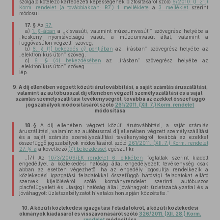
szolgáló kötelező kárfedezeti képességének biztosításáról szóló
6/2010. (I. 21.)
Korm. rendelet (a továbbiakban: R7.) 1. melléklete
a
3. melléklet
szerint
módosul.
17. §
Az
R7.
a)
1. §-ában
a „kisvasúti, valamint múzeumvasúti” szövegrész helyébe a
„keskeny nyomtávolságú vasút, a múzeumvasút által, valamint a
függővasúton végzett” szöveg,
b)
6. § (1) bekezdés
c)
pontjában
az „írásban” szövegrész helyébe az
„elektronikus úton” szöveg,
c)
6. § (4) bekezdésében
az „írásban” szövegrész helyébe az
„elektronikus úton” szöveg
lép.
9.
A díj ellenében végzett közúti árutovábbítási, a saját számlás áruszállítási,
valamint az autóbusszal díj ellenében végzett személyszállítási és a saját
számlás személyszállítási tevékenységről, továbbá az ezekkel összefüggő
jogszabályok módosításáról szóló
261/2011. (XII. 7.) Korm. rendelet
módosítása
18. §
A díj ellenében végzett közúti árutovábbítási, a saját számlás
áruszállítási, valamint az autóbusszal díj ellenében végzett személyszállítási
és a saját számlás személyszállítási tevékenységről, továbbá az ezekkel
összefüggő jogszabályok módosításáról szóló
261/2011. (XII. 7.) Korm. rendelet
27. §-a
a következő
(7) bekezdéssel
egészül ki:
„(7) Az
1073/2009/EK rendelet 6. cikkében
foglaltak szerint kiadott
engedéllyel a közlekedési hatóság által engedélyezett tevékenység csak
abban az esetben végezhető, ha az engedély jogosultja rendelkezik a
közlekedési igazgatási feladatokkal összefüggő hatósági feladatokat ellátó
szervek kijelöléséről szóló kormányrendelet szerinti autóbuszos
piacfelügyeleti és utasjogi hatóság által jóváhagyott üzletszabályzattal és a
jóváhagyott üzletszabályzatot hivatalos honlapján közzétette.”
10.
A közúti közlekedési igazgatási feladatokról, a közúti közlekedési
okmányok kiadásáról és visszavonásáról szóló
326/2011. (XII. 28.) Korm.
rendelet
módosítása