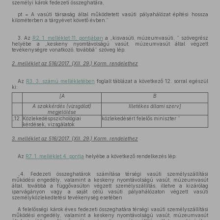
személyi károk fedezeti összeghatára,
pt = A vasúti társaság által működtetett vasúti pályahálózat építési hossza
kilométerben a tárgyévet követő évben.”
3. Az
R2. 1. melléklet 11. pontjában
a „kisvasúti, múzeumvasúti, ” szövegrész
helyébe a „keskeny nyomtávolságú vasút, múzeumvasút által végzett
tevékenységre vonatkozó, továbbá” szöveg lép.
2. melléklet az 516/2017. (XII. 29.) Korm. rendelethez
Az
R3. 3. számú mellékletében
foglalt táblázat a következő 12. sorral egészül
ki:
[A
B
A szakkérdés (vizsgálat)
Illetékes állami szerv]
megjelölése
„12.
Közlekedéspszichológiai
közlekedésért felelős miniszter ”
kérdések, vizsgálatok
3. melléklet az 516/2017. (XII. 29.) Korm. rendelethez
Az
R7. 1. melléklet 4. pontja
helyébe a következő rendelkezés lép:
„4. Fedezeti összeghatárok számítása térségi vasúti személyszállítási
működési engedély, valamint a keskeny nyomtávolságú vasút, múzeumvasút
által, továbbá a függővasúton végzett személyszállítás, illetve a kizárólag
iparvágányon vagy a saját célú vasúti pályahálózaton végzett vasúti
személyközlekedtetési tevékenység esetében
A felelősségi károk éves fedezeti összeghatára térségi vasúti személyszállítási
működési engedély, valamint a keskeny nyomtávolságú vasút, múzeumvasút