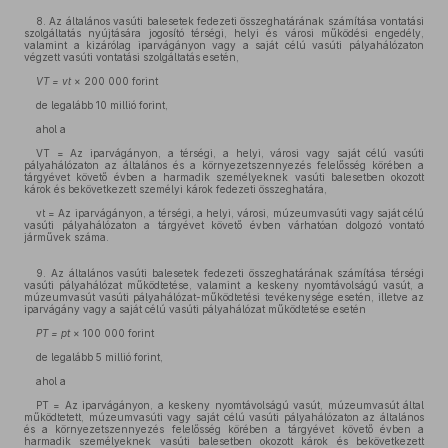
8. Az általános vasúti balesetek fedezeti összeghatárának számítása vontatási
szolgáltatás nyújtására jogosító térségi, helyi és városi működési engedély,
valamint a kizárólag iparvágányon vagy a saját célú vasúti pályahálózaton
végzett vasúti vontatási szolgáltatás esetén,
VT = vt
× 200 000 forint
de legalább 10 millió forint,
ahol a
VT = Az iparvágányon, a térségi, a helyi, városi vagy saját célú vasúti
pályahálózaton az általános és a környezetszennyezés felelősség körében a
tárgyévet követő évben a harmadik személyeknek vasúti balesetben okozott
károk és bekövetkezett személyi károk fedezeti összeghatára,
vt = Az iparvágányon, a térségi, a helyi, városi, múzeumvasúti vagy saját célú
vasúti pályahálózaton a tárgyévet követő évben várhatóan dolgozó vontató
járművek száma.
9. Az általános vasúti balesetek fedezeti összeghatárának számítása térségi
vasúti pályahálózat működtetése, valamint a keskeny nyomtávolságú vasút, a
múzeumvasút vasúti pályahálózat-működtetési tevékenysége esetén, illetve az
iparvágány vagy a saját célú vasúti pályahálózat működtetése esetén
PT = pt
× 100 000 forint
de legalább 5 millió forint,
ahol a
PT = Az iparvágányon, a keskeny nyomtávolságú vasút, múzeumvasút által
működtetett, múzeumvasúti vagy saját célú vasúti pályahálózaton az általános
és a környezetszennyezés felelősség körében a tárgyévet követő évben a
harmadik személyeknek vasúti balesetben okozott károk és bekövetkezett