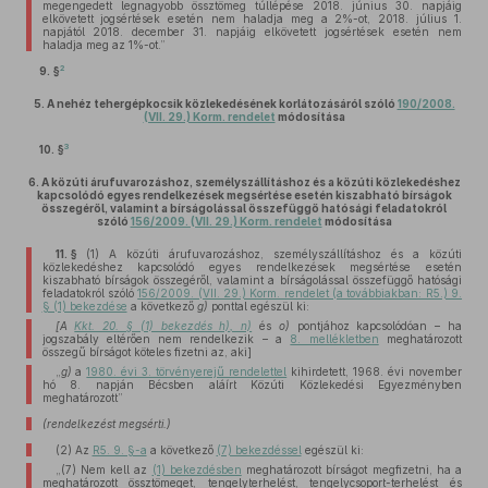
megengedett legnagyobb össztömeg túllépése 2018. június 30. napjáig
elkövetett jogsértések esetén nem haladja meg a 2%-ot, 2018. július 1.
napjától 2018. december 31. napjáig elkövetett jogsértések esetén nem
haladja meg az 1%-ot.”
2
9. §
5.
A nehéz tehergépkocsik közlekedésének korlátozásáról szóló
190/2008.
(VII. 29.) Korm. rendelet
módosítása
3
10. §
6.
A közúti árufuvarozáshoz, személyszállításhoz és a közúti közlekedéshez
kapcsolódó egyes rendelkezések megsértése esetén kiszabható bírságok
összegéről, valamint a bírságolással összefüggő hatósági feladatokról
szóló
156/2009. (VII. 29.) Korm. rendelet
módosítása
11. §
(1)
A közúti árufuvarozáshoz, személyszállításhoz és a közúti
közlekedéshez kapcsolódó egyes rendelkezések megsértése esetén
kiszabható bírságok összegéről, valamint a bírságolással összefüggő hatósági
feladatokról szóló
156/2009. (VII. 29.) Korm. rendelet (a továbbiakban: R5.) 9.
§ (1) bekezdése
a következő
g)
ponttal egészül ki:
[A
Kkt. 20. § (1) bekezdés h), n)
és
o)
pontjához kapcsolódóan – ha
jogszabály eltérően nem rendelkezik – a
8. mellékletben
meghatározott
összegű bírságot köteles fizetni az, aki]
„
g)
a
1980. évi 3. törvényerejű rendelettel
kihirdetett, 1968. évi november
hó 8. napján Bécsben aláírt Közúti Közlekedési Egyezményben
meghatározott”
(rendelkezést megsérti.)
(2)
Az
R5. 9. §-a
a következő
(7) bekezdéssel
egészül ki:
„(7) Nem kell az
(1) bekezdésben
meghatározott bírságot megfizetni, ha a
meghatározott össztömeget, tengelyterhelést, tengelycsoport-terhelést és