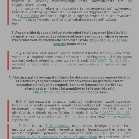
helyébe a „keskeny nyomtávolságú vasút, múzeumvasút által és
függővasúton” szöveg,
c)
3. melléklet
címében a „kisvasúton és múzeumvasúton” szövegrész
helyébe a „keskeny nyomtávolságú vasút által és függővasúton” szöveg,
d)
4. melléklet
címében a „saját célú pályahálózaton és múzeumvasúton
végzett” szöveg helyébe „saját célú pályahálózaton végzett” szöveg
lép.
3.
A szakterületek ágazati követelményeiért felelős szervek kijelöléséről,
valamint a meghatározott szakkérdésekben kizárólagosan eljáró és egyes
szakterületeken véleményt adó szervekről szóló
282/2007. (X. 26.) Korm.
rendelet
módosítása
7. §
A szakterületek ágazati követelményeiért felelős szervek kijelöléséről,
valamint a meghatározott szakkérdésekben kizárólagosan eljáró és egyes
szakterületeken véleményt adó szervekről szóló
282/2007. (X. 26.) Korm.
rendelet (a továbbiakban: R3.) 3. számú melléklete
a
2. melléklet
szerint
módosul.
4.
A közigazgatási bírsággal sújtandó közlekedési szabályszegések köréről,
az e tevékenységekre vonatkozó rendelkezések megsértése esetén
kiszabható bírságok összegéről, felhasználásának rendjéről és az
ellenőrzésben történő közreműködés feltételeiről szóló
410/2007. (XII. 29.) Korm. rendelet
módosítása
8. §
A közigazgatási bírsággal sújtandó közlekedési szabályszegések
köréről, az e tevékenységekre vonatkozó rendelkezések megsértése esetén
kiszabható bírságok összegéről, felhasználásának rendjéről és az
ellenőrzésben történő közreműködés feltételeiről szóló
410/2007. (XII. 29.)
Korm. rendelet (a továbbiakban: R4.) 5. §-a
a következő
(7) bekezdéssel
egészül ki:
„(7) Nem kell az
(1) bekezdésben
meghatározott bírságot kiszabni, ha a
meghatározott össztömeget, tengelyterhelést, tengelycsoport-terhelést és
méretet meghaladó járművek közlekedéséről szóló
36/2017. (IX. 18.) NFM
rendelet 2. § (1) bekezdés
a)
pont
af)
alpontjában
meghatározott jármű