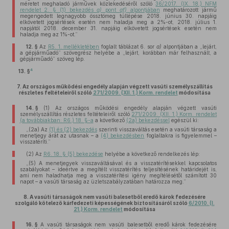
méretet meghaladó járművek közlekedéséről szóló
36/2017. (IX. 18.) NFM
rendelet 2. § (1) bekezdés
a)
pont
af)
alpontjában
meghatározott jármű
megengedett legnagyobb össztömeg túllépése 2018. június 30. napjáig
elkövetett jogsértések esetén nem haladja meg a 2%-ot, 2018. július 1.
napjától 2018. december 31. napjáig elkövetett jogsértések esetén nem
haladja meg az 1%-ot.”
12. §
Az
R5. 1. mellékletében
foglalt táblázat 6. sor
a)
alpontjában a „lejárt,
a gépjárműadó” szövegrész helyébe a „lejárt, korábban már felhasznált, a
gépjárműadó” szöveg lép.
4
13. §
7.
Az országos működési engedély alapján végzett vasúti személyszállítás
részletes feltételeiről szóló
271/2009. (XII. 1.) Korm. rendelet
módosítása
14. §
(1)
Az országos működési engedély alapján végzett vasúti
személyszállítás részletes feltételeiről szóló
271/2009. (XII. 1.) Korm. rendelet
(a továbbiakban: R6.) 18. §-a
a következő
(2a) bekezdéssel
egészül ki:
„(2a) Az
(1) és (2) bekezdés
szerinti visszaváltás esetén a vasúti társaság a
menetjegy árát az utasnak – a
(4) bekezdésben
foglaltakra is figyelemmel –
visszatéríti.”
(2)
Az
R6. 18. § (5) bekezdése
helyébe a következő rendelkezés lép:
„(5) A menetjegyek visszaváltásával és a visszatérítésekkel kapcsolatos
szabályokat – ideértve a megítélt visszatérítés teljesítésének határidejét is,
ami nem haladhatja meg a visszatérítési igény megítélésétől számított 30
napot – a vasúti társaság az üzletszabályzatában határozza meg.”
8.
A vasúti társaságok nem vasúti balesetből eredő károk fedezésére
szolgáló kötelező kárfedezeti képességének biztosításáról szóló
6/2010. (I.
21.) Korm. rendelet
módosítása
16. §
A vasúti társaságok nem vasúti balesetből eredő károk fedezésére