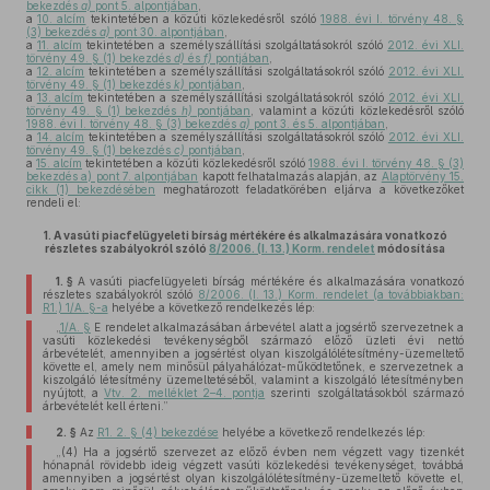
bekezdés
a)
pont 5. alpontjában
,
a
10. alcím
tekintetében a közúti közlekedésről szóló
1988. évi I. törvény 48. §
(3) bekezdés
a)
pont 30. alpontjában
,
a
11. alcím
tekintetében a személyszállítási szolgáltatásokról szóló
2012. évi XLI.
törvény 49. § (1) bekezdés
d)
és
f)
pontjában
,
a
12. alcím
tekintetében a személyszállítási szolgáltatásokról szóló
2012. évi XLI.
törvény 49. § (1) bekezdés
k)
pontjában
,
a
13. alcím
tekintetében a személyszállítási szolgáltatásokról szóló
2012. évi XLI.
törvény 49. § (1) bekezdés
h)
pontjában
, valamint a közúti közlekedésről szóló
1988. évi I. törvény 48. § (3) bekezdés
a)
pont 3. és 5. alpontjában
,
a
14. alcím
tekintetében a személyszállítási szolgáltatásokról szóló
2012. évi XLI.
törvény 49. § (1) bekezdés
c)
pontjában
,
a
15. alcím
tekintetében a közúti közlekedésről szóló
1988. évi I. törvény 48. § (3)
bekezdés a) pont 7. alpontjában
kapott felhatalmazás alapján, az
Alaptörvény 15.
cikk (1) bekezdésében
meghatározott feladatkörében eljárva a következőket
rendeli el:
1.
A vasúti piacfelügyeleti bírság mértékére és alkalmazására vonatkozó
részletes szabályokról szóló
8/2006. (I. 13.) Korm. rendelet
módosítása
1. §
A vasúti piacfelügyeleti bírság mértékére és alkalmazására vonatkozó
részletes szabályokról szóló
8/2006. (I. 13.) Korm. rendelet (a továbbiakban:
R1.) 1/A. §-a
helyébe a következő rendelkezés lép:
„
1/A. §
E rendelet alkalmazásában árbevétel alatt a jogsértő szervezetnek a
vasúti közlekedési tevékenységből származó előző üzleti évi nettó
árbevételét, amennyiben a jogsértést olyan kiszolgálólétesítmény-üzemeltető
követte el, amely nem minősül pályahálózat-működtetőnek, e szervezetnek a
kiszolgáló létesítmény üzemeltetéséből, valamint a kiszolgáló létesítményben
nyújtott, a
Vtv. 2. melléklet 2–4. pontja
szerinti szolgáltatásokból származó
árbevételét kell érteni.”
2. §
Az
R1. 2. § (4) bekezdése
helyébe a következő rendelkezés lép:
„(4) Ha a jogsértő szervezet az előző évben nem végzett vagy tizenkét
hónapnál rövidebb ideig végzett vasúti közlekedési tevékenységet, továbbá
amennyiben a jogsértést olyan kiszolgálólétesítmény-üzemeltető követte el,