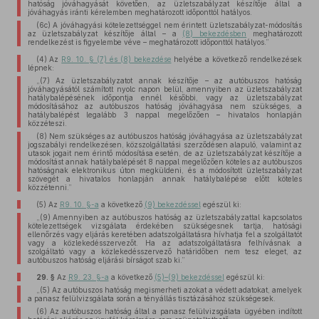
hatóság jóváhagyását követően, az üzletszabályzat készítője által a
jóváhagyás iránti kérelemben meghatározott időponttól hatályos.
(6c) A jóváhagyási kötelezettséggel nem érintett üzletszabályzat-módosítás
az üzletszabályzat készítője által – a
(8) bekezdésben
meghatározott
rendelkezést is figyelembe véve – meghatározott időponttól hatályos.”
(4)
Az
R9. 10. § (7) és (8) bekezdése
helyébe a következő rendelkezések
lépnek:
„(7) Az üzletszabályzatot annak készítője – az autóbuszos hatóság
jóváhagyásától számított nyolc napon belül, amennyiben az üzletszabályzat
hatálybalépésének időpontja ennél későbbi, vagy az üzletszabályzat
módosításához az autóbuszos hatóság jóváhagyása nem szükséges, a
hatálybalépést legalább 3 nappal megelőzően – hivatalos honlapján
közzéteszi.
(8) Nem szükséges az autóbuszos hatóság jóváhagyása az üzletszabályzat
jogszabályi rendelkezésen, közszolgáltatási szerződésen alapuló, valamint az
utasok jogait nem érintő módosítása esetén, de az üzletszabályzat készítője a
módosítást annak hatálybalépését 8 nappal megelőzően köteles az autóbuszos
hatóságnak elektronikus úton megküldeni, és a módosított üzletszabályzat
szövegét a hivatalos honlapján annak hatálybalépése előtt köteles
közzétenni.”
(5)
Az
R9. 10. §-a
a következő
(9) bekezdéssel
egészül ki:
„(9) Amennyiben az autóbuszos hatóság az üzletszabályzattal kapcsolatos
kötelezettségek vizsgálata érdekében szükségesnek tartja, hatósági
ellenőrzés vagy eljárás keretében adatszolgáltatásra hívhatja fel a szolgáltatót
vagy a közlekedésszervezőt. Ha az adatszolgáltatásra felhívásnak a
szolgáltató vagy a közlekedésszervező határidőben nem tesz eleget, az
autóbuszos hatóság eljárási bírságot szab ki.”
29. §
Az
R9. 23. §-a
a következő
(5)–(9) bekezdéssel
egészül ki:
„(5) Az autóbuszos hatóság megismerheti azokat a védett adatokat, amelyek
a panasz felülvizsgálata során a tényállás tisztázásához szükségesek.
(6) Az autóbuszos hatóság által a panasz felülvizsgálata ügyében indított