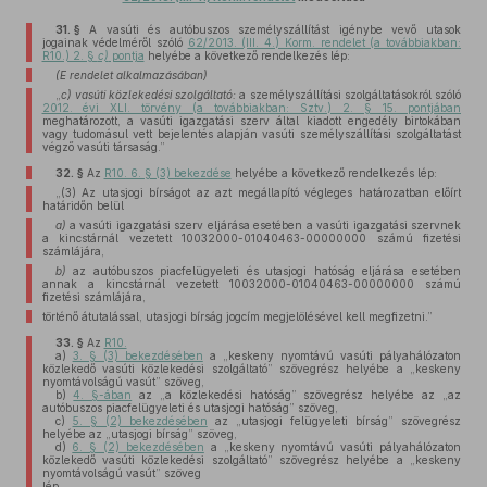
31. §
A vasúti és autóbuszos személyszállítást igénybe vevő utasok
jogainak védelméről szóló
62/2013. (III. 4.) Korm. rendelet (a továbbiakban:
R10.) 2. §
c)
pontja
helyébe a következő rendelkezés lép:
(E rendelet alkalmazásában)
„
c) vasúti közlekedési szolgáltató:
a személyszállítási szolgáltatásokról szóló
2012. évi XLI. törvény (a továbbiakban: Sztv.) 2. § 15. pontjában
meghatározott, a vasúti igazgatási szerv által kiadott engedély birtokában
vagy tudomásul vett bejelentés alapján vasúti személyszállítási szolgáltatást
végző vasúti társaság.”
32. §
Az
R10. 6. § (3) bekezdése
helyébe a következő rendelkezés lép:
„(3) Az utasjogi bírságot az azt megállapító végleges határozatban előírt
határidőn belül
a)
a vasúti igazgatási szerv eljárása esetében a vasúti igazgatási szervnek
a kincstárnál vezetett 10032000-01040463-00000000 számú fizetési
számlájára,
b)
az autóbuszos piacfelügyeleti és utasjogi hatóság eljárása esetében
annak a kincstárnál vezetett 10032000-01040463-00000000 számú
fizetési számlájára,
történő átutalással, utasjogi bírság jogcím megjelölésével kell megfizetni.”
33. §
Az
R10.
a)
3. § (3) bekezdésében
a „keskeny nyomtávú vasúti pályahálózaton
közlekedő vasúti közlekedési szolgáltató” szövegrész helyébe a „keskeny
nyomtávolságú vasút” szöveg,
b)
4. §-ában
az „a közlekedési hatóság” szövegrész helyébe az „az
autóbuszos piacfelügyeleti és utasjogi hatóság” szöveg,
c)
5. § (2) bekezdésében
az „utasjogi felügyeleti bírság” szövegrész
helyébe az „utasjogi bírság” szöveg,
d)
6. § (2) bekezdésében
a „keskeny nyomtávú vasúti pályahálózaton
közlekedő vasúti közlekedési szolgáltató” szövegrész helyébe a „keskeny
nyomtávolságú vasút” szöveg
lép.