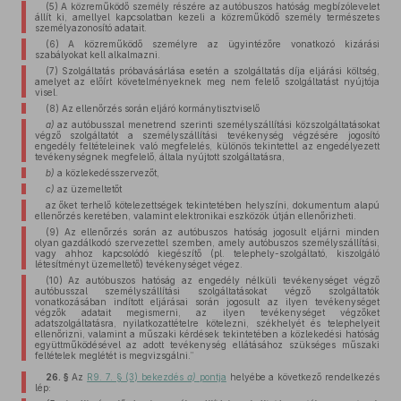
(5) A közreműködő személy részére az autóbuszos hatóság megbízólevelet
állít ki, amellyel kapcsolatban kezeli a közreműködő személy természetes
személyazonosító adatait.
(6) A közreműködő személyre az ügyintézőre vonatkozó kizárási
szabályokat kell alkalmazni.
(7) Szolgáltatás próbavásárlása esetén a szolgáltatás díja eljárási költség,
amelyet az előírt követelményeknek meg nem felelő szolgáltatást nyújtója
visel.
(8) Az ellenőrzés során eljáró kormánytisztviselő
a)
az autóbusszal menetrend szerinti személyszállítási közszolgáltatásokat
végző szolgáltatót a személyszállítási tevékenység végzésére jogosító
engedély feltételeinek való megfelelés, különös tekintettel az engedélyezett
tevékenységnek megfelelő, általa nyújtott szolgáltatásra,
b)
a közlekedésszervezőt,
c)
az üzemeltetőt
az őket terhelő kötelezettségek tekintetében helyszíni, dokumentum alapú
ellenőrzés keretében, valamint elektronikai eszközök útján ellenőrizheti.
(9) Az ellenőrzés során az autóbuszos hatóság jogosult eljárni minden
olyan gazdálkodó szervezettel szemben, amely autóbuszos személyszállítási,
vagy ahhoz kapcsolódó kiegészítő (pl. telephely-szolgáltató, kiszolgáló
létesítményt üzemeltető) tevékenységet végez.
(10) Az autóbuszos hatóság az engedély nélküli tevékenységet végző
autóbusszal személyszállítási szolgáltatásokat végző szolgáltatók
vonatkozásában indított eljárásai során jogosult az ilyen tevékenységet
végzők adatait megismerni, az ilyen tevékenységet végzőket
adatszolgáltatásra, nyilatkozattételre kötelezni, székhelyét és telephelyeit
ellenőrizni, valamint a műszaki kérdések tekintetében a közlekedési hatóság
együttműködésével az adott tevékenység ellátásához szükséges műszaki
feltételek meglétét is megvizsgálni.”
26. §
Az
R9. 7. § (3) bekezdés
a)
pontja
helyébe a következő rendelkezés
lép: