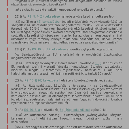
(Regionális és elővárosi személyszállítási szolgáltatás esetében az utasok
elszállításának sorrendje a következő:)
„
a)
az utazáshoz előre váltott menetjeggyel rendelkező utasok,”
27. §
Az
R9. 9. § (3) bekezdése
helyébe a következő rendelkezés lép:
„(3) Az (1) és a
(2) bekezdésben
foglalt módosításért vagy visszatérítésért a
szolgáltató az üzletszabályzatban meghatározott mértékű, de a visszatérítés
összegének 20%-át meg nem haladó mértékű kezelési költséget számíthat
fel. Országos, regionális és elővárosi személyszállítási szolgáltatás esetében a
szolgáltató kezelési költséget nem von le, ha az utas a menetjegyet a járat
elmaradása vagy férőhely hiánya miatt nem használta fel, illetve utazási
szándékával forgalmi zavar miatt felhagy és ezt a szándékát kinyilvánítja.”
28. §
(1)
Az
R9. 10. § (4) bekezdése
a következő
j)
ponttal egészül ki:
(Az üzletszabályzat az EU rendelettel és e rendelettel összhangban
meghatározza különösen:)
„
j)
az utazási igazolványok visszaváltásával, továbbá a
9. §
szerinti és az
EU rendelet szerinti visszatérítésekkel kapcsolatos részletes szabályokat,
ideértve a megítélt visszatérítés teljesítésének határidejét is, ami nem
haladhatja meg a visszatérítési igény megítélésétől számított 30 napot.”
(2)
Az
R9. 10. § (6) bekezdése
helyébe a következő rendelkezés lép:
„(6) Az üzletszabályzat készítője a tervezetet – az üzletszabályzat
módosítása esetén a módosításokat és a módosításokkal egységes szerkezetet
is – autóbuszos hatóságnak elektronikus úton jóváhagyásra benyújtja. A
kérelemhez csatolja az üzletszabályzat tervezetéhez érkezett és el nem
fogadott észrevételeket, valamint az el nem fogadás indokolását, továbbá
nyilatkozik az elfogadott észrevételekről.”
(3)
Az
R9. 10. §-a
a következő
(6a)–(6c) bekezdéssel
egészül ki:
„(6a) Az autóbuszos hatóság üzletszabályzat jóváhagyására irányuló,
kérelemre indult eljárásában hozott hatósági döntések szóban nem
közölhetőek.
(6b) A jóváhagyási kötelezettséggel érintett üzletszabályzat az autóbuszos