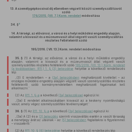
13.
A személygépkocsival díj ellenében végzett közúti személyszállításról
szóló
176/2015. (VII. 7.) Korm. rendelet
módosítása
6
34. §
14.
A térségi, az elővárosi, a városi és a helyi működési engedély alapján,
valamint a kisvasút és a múzeumvasút által végzett vasúti személyszállítás
részletes feltételeiről szóló
195/2016. (
VII. 13.) Korm. rendelet módosítása
35. §
(1)
A térségi, az elővárosi, a városi és a helyi működési engedély
alapján, valamint a kisvasút és a múzeumvasút által végzett vasúti
személyszállítás részletes feltételeiről szóló
195/2016. (VII. 13.) Korm. rendelet
(a továbbiakban: R11.) 1. § (3) bekezdése
helyébe a következő rendelkezés
lép:
„(3) E rendeletben – a
(3a) bekezdésben
meghatározott kivétellel – az
országos működési engedély alapján végzett vasúti személyszállítás részletes
feltételeiről szóló kormányrendeletben meghatározott fogalmakat kell
alkalmazni.”
(2)
Az
R11. 1. §-a
a következő
(3a) bekezdéssel
egészül ki:
„(3a) E rendelet alkalmazásában kisvasút az a keskeny nyomtávolságú
vasút, amely végez személyszállítási tevékenységet.”
36. §
(1)
Az
R11. 10. §-a
a következő
(3a) bekezdéssel
egészül ki:
„(3a) A (2) és a
(3) bekezdés
szerinti visszaváltás esetén a vasúti társaság
a menetjegy árát az utasnak – az
(5) bekezdésben
foglaltakra is figyelemmel
– visszatéríti.”
(2)
Az
R11. 10. § (6) bekezdése
helyébe a következő rendelkezés lép: