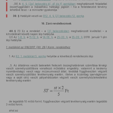
„(8) A
4. § (2a) bekezdés
b), d)
és
f)
pontjában
meghatározott feladattal
összefüggésben a másodfokú hatósági jogkört – ha a fellebbezést törvény
lehetővé teszi – a miniszter gyakorolja.”
39. §
Hatályát veszti az
R12. 4. § (2) bekezdés 12. pontja
.
16.
Záró rendelkezések
40. §
(1)
Ez a rendelet – a
(2) bekezdésben
meghatározott kivétellel – a
kihirdetését követő napon lép hatályba.
(2)
Az
1–8. §
, a
11–12. §
, a
14–18. §
, a
25–33. §
, a
35–39. §
2018. január 1-jén
lép hatályba.
1. melléklet az 516/2017. (XII. 29.) Korm. rendelethez
1. Az
R2. 1. melléklet 5. pontja
helyébe a következő rendelkezés lép:
„5. Az általános vasúti balesetek fedezeti összeghatárának számítása térségi
vasúti személyszállításra vonatkozó működési engedély, valamint a keskeny
nyomtávolságú vasút vagy múzeumvasút által, továbbá függővasúton végzett
vasúti személyszállítási tevékenység esetén, illetve a kizárólag iparvágányon
vagy a saját célú vasúti pályahálózaton végzett vasúti személyközlekedtetési
tevékenység esetén
de legalább 10 millió forint, függővasúton végzett tevékenység esetén legalább
3 millió forint,
ahol az