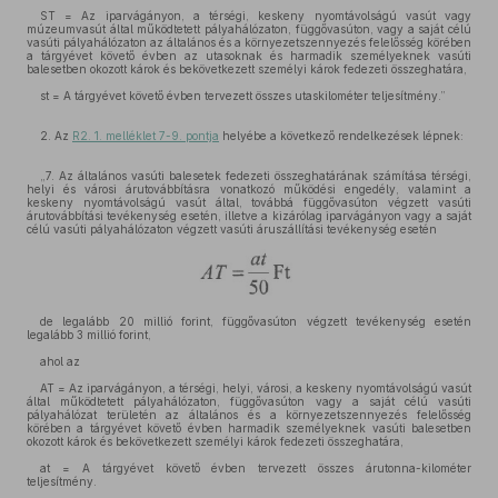
ST = Az iparvágányon, a térségi, keskeny nyomtávolságú vasút vagy
múzeumvasút által működtetett pályahálózaton, függővasúton, vagy a saját célú
vasúti pályahálózaton az általános és a környezetszennyezés felelősség körében
a tárgyévet követő évben az utasoknak és harmadik személyeknek vasúti
balesetben okozott károk és bekövetkezett személyi károk fedezeti összeghatára,
st = A tárgyévet követő évben tervezett összes utaskilométer teljesítmény.”
2. Az
R2. 1. melléklet 7-9. pontja
helyébe a következő rendelkezések lépnek:
„7. Az általános vasúti balesetek fedezeti összeghatárának számítása térségi,
helyi és városi árutovábbításra vonatkozó működési engedély, valamint a
keskeny nyomtávolságú vasút által, továbbá függővasúton végzett vasúti
árutovábbítási tevékenység esetén, illetve a kizárólag iparvágányon vagy a saját
célú vasúti pályahálózaton végzett vasúti áruszállítási tevékenység esetén
de legalább 20 millió forint, függővasúton végzett tevékenység esetén
legalább 3 millió forint,
ahol az
AT = Az iparvágányon, a térségi, helyi, városi, a keskeny nyomtávolságú vasút
által működtetett pályahálózaton, függővasúton vagy a saját célú vasúti
pályahálózat területén az általános és a környezetszennyezés felelősség
körében a tárgyévet követő évben harmadik személyeknek vasúti balesetben
okozott károk és bekövetkezett személyi károk fedezeti összeghatára,
at = A tárgyévet követő évben tervezett összes árutonna-kilométer
teljesítmény.