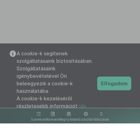
A cookie-k segítenek
szolgáltatásaink biztosításában.
Szolgáltatásaink
igénybevételével Ön
beleegyezik a cookie-k
Elfogadom
használatába.
A cookie-k kezeléséről
részletesebb információt
ide
kattintva olvashat.
Szerkezet
Keresés
Megnyitottak
Eszköztár
Változások