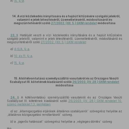
e)
15. §-a
.
14. A vízi közlekedés irányítására és a hajóút kitűzésére szolgáló jelekről,
valamint e jelek létesítéséről, üzemeltetéséről, módosításáról és
megszüntetéséről szóló
27/2002. (XII. 5.) GKM rendelet
módosítása
23. §
Hatályát veszti a vízi közlekedés irányítására és a hajóút kitűzésére
szolgáló jelekről, valamint e jelek létesítéséről, üzemeltetéséről, módosításáról és
megszüntetéséről szóló
27/2002. (XII. 5.) GKM rendelet
a)
4–5/A. §-a
,
b)
10. és 11. §-a
,
c)
15. §-a
.
15. A kötélvontatású személyszállító vasutakról és az Országos Vasúti
Szabályzat III. kötetének kiadásáról szóló
26/2003. (IV. 28.) GKM rendelet
módosítása
24. §
A kötélvontatású személyszállító vasutakról és az Országos Vasúti
Szabályzat III. kötetének kiadásáról szóló
26/2003. (IV. 28.) GKM rendelet 10.
számú melléklet 1.3. pontjában
a)
az „államigazgatási eljárások általános szabályairól” szövegrész helyébe az
„általános közigazgatási rendtartásról” szöveg,
b)
a „jogerős határozat” szövegrész helyébe a „végleges döntés” szöveg
lép.