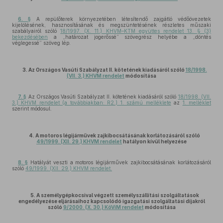
6. §
A repülőterek környezetében létesítendő zajgátló védőövezetek
kijelölésének, hasznosításának és megszüntetésének részletes műszaki
szabályairól szóló
18/1997. (X. 11.) KHVM–KTM együttes rendelet 13. § (3)
bekezdésében
a „határozat jogerőssé” szövegrész helyébe a „döntés
véglegessé” szöveg lép.
3. Az Országos Vasúti Szabályzat II. kötetének kiadásáról szóló
18/1998.
(VII. 3.) KHVM rendelet
módosítása
7. §
Az Országos Vasúti Szabályzat II. kötetének kiadásáról szóló
18/1998. (VII.
3.) KHVM rendelet (a továbbiakban: R2.) 1. számú melléklete
az
1. melléklet
szerint módosul.
4. A motoros légijárművek zajkibocsátásának korlátozásáról szóló
49/1999. (XII. 29.) KHVM rendelet
hatályon kívül helyezése
8. §
Hatályát veszti a motoros légijárművek zajkibocsátásának korlátozásáról
szóló
49/1999. (XII. 29.) KHVM rendelet.
5. A személygépkocsival végzett személyszállítási szolgáltatások
engedélyezése eljárásaihoz kapcsolódó igazgatási szolgáltatási díjakról
szóló
9/2000. (X. 30.) KöViM rendelet
módosítása