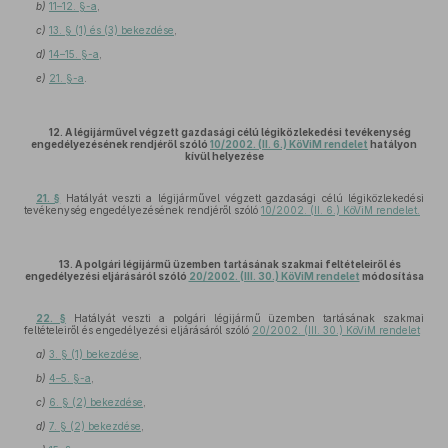
b)
11–12. §-a
,
c)
13. § (1) és (3) bekezdése
,
d)
14–15. §-a
,
e)
21. §-a
.
12. A légijárművel végzett gazdasági célú légiközlekedési tevékenység
engedélyezésének rendjéről szóló
10/2002. (II. 6.) KöViM rendelet
hatályon
kívül helyezése
21. §
Hatályát veszti a légijárművel végzett gazdasági célú légiközlekedési
tevékenység engedélyezésének rendjéről szóló
10/2002. (II. 6.) KöViM rendelet.
13. A polgári légijármű üzemben tartásának szakmai feltételeiről és
engedélyezési eljárásáról szóló
20/2002. (III. 30.) KöViM rendelet
módosítása
22. §
Hatályát veszti a polgári légijármű üzemben tartásának szakmai
feltételeiről és engedélyezési eljárásáról szóló
20/2002. (III. 30.) KöViM rendelet
a)
3. § (1) bekezdése
,
b)
4–5. §-a
,
c)
6. § (2) bekezdése
,
d)
7. § (2) bekezdése
,