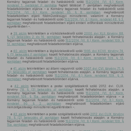
Kormány tagjainak feladat- és hatásköréről szóló
152/2014. (VI. 6.) Korm.
rendelet 1. melléklet
I)
pontjába
foglalt táblázat 7. pontjában meghatározott
feladatkörömben eljárva – a Kormány tagjainak feladat- és hatásköréről szóló
152/2014. (VI. 6.) Korm. rendelet 65. § 8. pontjában
meghatározott
feladatkörében eljáró földművelésügyi miniszterrel, valamint a Kormány
tagjainak feladat- és hatásköréről szóló
152/2014. (VI. 6.) Korm. rendelet 48. § 3.
pontjában
meghatározott feladatkörében eljáró emberi erőforrások miniszterével
egyetértésben –,
a
39. alcím
tekintetében a víziközlekedésről szóló
2000. évi XLII. törvény 88.
§ (2) bekezdés 2. és 16. pontjában
kapott felhatalmazás alapján, a Kormány
tagjainak feladat- és hatásköréről szóló
152/2014. (VI. 6.) Korm. rendelet 109. §
13. pontjában
meghatározott feladatkörömben eljárva,
a
40. alcím
tekintetében a légiközlekedésről szóló
1995. évi XCVII. törvény 74.
§ (1) bekezdés
l)
pontjában
kapott felhatalmazás alapján, a Kormány tagjainak
feladat- és hatásköréről szóló
152/2014. (VI. 6.) Korm. rendelet 109. § 13.
pontjában
meghatározott feladatkörömben eljárva,
a
41. alcím
tekintetében az állami vagyonról szóló
2007. évi CVI. törvény 71. §
(2) bekezdés
a)
pontjában
kapott felhatalmazás alapján, a Kormány tagjainak
feladat- és hatásköréről szóló
152/2014. (VI. 6.) Korm. rendelet 109. § 3.
pontjában
meghatározott feladatkörömben eljárva,
a
42. alcím
tekintetében a postai szolgáltatásokról szóló 2012. évi. CLIX.
törvény
78. § (3) bekezdés
a)
pontjában
kapott felhatalmazás alapján, a
Kormány tagjainak feladat- és hatásköréről szóló
152/2014. (VI. 6.) Korm.
rendelet 109. § 15a. pontjában
meghatározott feladatkörömben eljárva – a
Kormány tagjainak feladat- és hatásköréről szóló
152/2014. (VI. 6.) Korm.
rendelet 90. § 2. pontjában
meghatározott feladatkörében eljáró
nemzetgazdasági miniszterrel egyetértésben –,
a
43. alcím
tekintetében a postai szolgáltatásokról szóló
2012. évi CLIX. törvény
78. § (2) bekezdés
d)
pontjában
kapott felhatalmazás alapján, a Kormány
tagjainak feladat- és hatásköréről szóló
152/2014. (VI. 6.) Korm. rendelet 109. §
15a. pontjában
meghatározott feladatkörömben eljárva,