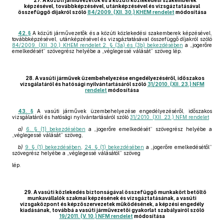
27. A közúti járművezetők és a közúti közlekedési szakemberek
képzésével, továbbképzésével, utánképzésével és vizsgáztatásával
összefüggő díjakról szóló
84/2009. (XII. 30.) KHEM rendelet
módosítása
42. §
A közúti járművezetők és a közúti közlekedési szakemberek képzésével,
továbbképzésével, utánképzésével és vizsgáztatásával összefüggő díjakról szóló
84/2009. (XII. 30.) KHEM rendelet 2. § (3a) és (3b) bekezdésében
a „jogerőre
emelkedését” szövegrész helyébe a „véglegessé válását” szöveg lép.
28. A vasúti járművek üzembehelyezése engedélyezéséről, időszakos
vizsgálatáról és hatósági nyilvántartásáról szóló
31/2010. (XII. 23.) NFM
rendelet
módosítása
43. §
A vasúti járművek üzembehelyezése engedélyezéséről, időszakos
vizsgálatáról és hatósági nyilvántartásáról szóló
31/2010. (XII. 23.) NFM rendelet
a)
6. § (1) bekezdésében
a „jogerőre emelkedését” szövegrész helyébe a
„véglegessé válását” szöveg,
b)
9. § (1) bekezdésében
,
24. § (1) bekezdésében
a „jogerőre emelkedésétől”
szövegrész helyébe a „véglegessé válásától” szöveg
lép.
29. A vasúti közlekedés biztonságával összefüggő munkakört betöltő
munkavállalók szakmai képzésének és vizsgáztatásának, a vasúti
vizsgaközpont és képzőszervezetek működésének, a képzési engedély
kiadásának, továbbá a vasúti járművezetői gyakorlat szabályairól szóló
19/2011. (V. 10.) NFM rendelet
módosítása