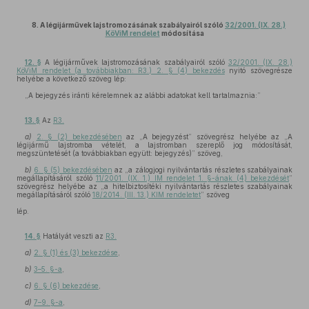
8. A légijárművek lajstromozásának szabályairól szóló
32/2001. (IX. 28.)
KöViM rendelet
módosítása
12. §
A légijárművek lajstromozásának szabályairól szóló
32/2001. (IX. 28.)
KöViM rendelet (a továbbiakban: R3.) 2. § (4) bekezdés
nyitó szövegrésze
helyébe a következő szöveg lép:
„A bejegyzés iránti kérelemnek az alábbi adatokat kell tartalmaznia:”
13. §
Az
R3.
a)
2. § (2) bekezdésében
az „A bejegyzést” szövegrész helyébe az „A
légijármű lajstromba vételét, a lajstromban szereplő jog módosítását,
megszüntetését (a továbbiakban együtt: bejegyzés)” szöveg,
b)
6. § (5) bekezdésében
az „a zálogjogi nyilvántartás részletes szabályainak
megállapításáról szóló
11/2001. (IX. 1.) IM rendelet 1. §-ának (4) bekezdését
”
szövegrész helyébe az „a hitelbiztosítéki nyilvántartás részletes szabályainak
megállapításáról szóló
18/2014. (III. 13.) KIM rendeletet
” szöveg
lép.
14. §
Hatályát veszti az
R3.
a)
2. § (1) és (3) bekezdése
,
b)
3–5. §-a
,
c)
6. § (6) bekezdése
,
d)
7–9. §-a
,