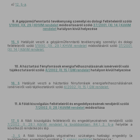
e)
12. §-a
.
9. A gépjárműfenntartó tevékenység személyi és dologi feltételeiről szóló
1/1990. (IX. 29.) KHVM rendelet
módosításáról szóló
37/2001. (XI. 14.) KöViM
rendelet
hatályon kívül helyezése
15. §
Hatályát veszti a gépjárműfenntartó tevékenység személyi és dologi
feltételeiről szóló
1/1990. (IX. 29.) KHVM rendelet
módosításáról szóló
37/2001.
(XI. 14.) KöViM rendelet.
10. A háztartási fényforrások energiafelhasználásának ismérveiről való
tájékoztatásról szóló
4/2002. (II. 15.) GM rendelet
hatályon kívül helyezése
16. §
Hatályát veszti a háztartási fényforrások energiafelhasználásának
ismérveiről való tájékoztatásról szóló
4/2002. (II. 15.) GM rendelet.
11. A földi kiszolgálás feltételeiről és engedélyezésének rendjéről szóló
7/2002. (I. 28.) KöViM rendelet
módosítása
17. §
A földi kiszolgálás feltételeiről és engedélyezésének rendjéről szóló
7/2002. (I. 28.) KöViM rendelet (a továbbiakban: R4.) 3. §-a
helyébe a
következő rendelkezés lép:
„
3. §
A földi kiszolgálás végzéséhez szükséges hatósági engedély (a
továbbiakban: engedély) mintáját a
2. számú melléklet
tartalmazza.”