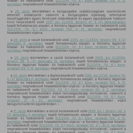
feladat- és hatásköréről szóló
152/2014. (VI. 6.) Korm. rendelet 109. § 13.
pontjában
meghatározott feladatkörömben eljárva,
a
26. alcím
tekintetében a közigazgatási szabályszegések szankcióinak
átmeneti szabályairól, valamint a közigazgatási eljárásjog reformjával
összefüggésben egyes törvények módosításáról és egyes jogszabályok hatályon
kívül helyezéséről szóló
2017. évi CLXXIX. törvény 41. § (4) bekezdésében
kapott felhatalmazás alapján, a Kormány tagjainak feladat- és hatásköréről szóló
152/2014. (VI. 6.) Korm. rendelet 109. § 13. pontjában
meghatározott
feladatkörömben eljárva,
a
28. alcím
a vasúti közlekedésről szóló
2005. évi CLXXXIII. törvény 88. § (2)
bekezdés 9. pontjában
kapott felhatalmazás alapján, a Kormány tagjainak
feladat- és hatásköréről szóló
152/2014. (VI. 6.) Korm. rendelet 109. § 13.
pontjában
meghatározott feladatkörömben eljárva,
a
29. alcím
tekintetében a vasúti közlekedésről szóló
2005. évi CLXXXIII.
törvény 88. § (2) bekezdés 13. pontjában
kapott felhatalmazás alapján, a
Kormány tagjainak feladat- és hatásköréről szóló
152/2014. (VI. 6.) Korm.
rendelet 109. § 13. pontjában
meghatározott feladatkörömben eljárva,
a
30. alcím
tekintetében a légiközlekedésről szóló
1995. évi XCVII. törvény 74.
§ (2) bekezdés
s)
pontjában
kapott felhatalmazás alapján, a Kormány tagjainak
feladat- és hatásköréről szóló
152/2014. (VI. 6.) Korm. rendelet 109. § 13.
pontjában
meghatározott feladatkörömben eljárva – a Kormány tagjainak feladat-
és hatásköréről szóló
152/2014. (VI. 6.) Korm. rendelet 90. § 2. pontjában
meghatározott feladatkörében eljáró nemzetgazdasági miniszterrel, valamint a
Kormány tagjainak feladat- és hatásköréről szóló
152/2014. (VI. 6.) Korm.
rendelet 21. § 22. pontjában
meghatározott feladatkörében eljáró
belügyminiszterrel egyetértésben –,
a
31. alcím
tekintetében a közúti közlekedésről szóló
1988. évi I. törvény 48. §
(3) bekezdés
j)
pontjában
kapott felhatalmazás alapján, a Kormány tagjainak
feladat- és hatásköréről szóló
152/2014. (VI. 6.) Korm. rendelet 109. § 13.
pontjában
meghatározott feladatkörömben eljárva – a Kormány tagjainak feladat-
és hatásköréről szóló
152/2014. (VI. 6.) Korm. rendelet 90. § 1. és 6. pontjában
meghatározott feladatkörében eljáró nemzetgazdasági miniszterrel, valamint a
Kormány tagjainak feladat- és hatásköréről szóló
152/2014. (VI. 6.) Korm.