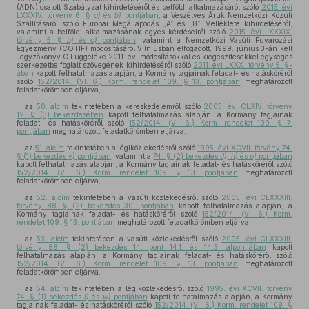
(ADN) csatolt Szabályzat kihirdetéséről és belföldi alkalmazásáról szóló
2015. évi
LXXXIV. törvény 6. §
a)
és
b)
pontjában
, a Veszélyes Áruk Nemzetközi Közúti
Szállításáról szóló Európai Megállapodás „A” és „B” Melléklete kihirdetéséről,
valamint a belföldi alkalmazásának egyes kérdéseiről szóló
2015. évi LXXXIX.
törvény 5. §
b)
és
c)
pontjában
, valamint a Nemzetközi Vasúti Fuvarozási
Egyezmény (COTIF) módosításáról Vilniusban elfogadott, 1999. június 3-án kelt
Jegyzőkönyv C Függeléke 2011. évi módosításokkal és kiegészítésekkel egységes
szerkezetbe foglalt szövegének kihirdetéséről szóló
2011. évi LXXX. törvény 5. §-
ában
kapott felhatalmazás alapján, a Kormány tagjainak feladat- és hatásköréről
szóló
152/2014. (VI. 6.) Korm. rendelet 109. § 13. pontjában
meghatározott
feladatkörömben eljárva,
az
50. alcím
tekintetében a kereskedelemről szóló
2005. évi CLXIV. törvény
12. § (3) bekezdésében
kapott felhatalmazás alapján, a Kormány tagjainak
feladat- és hatásköréről szóló
152/2014. (VI. 6.) Korm. rendelet 109. § 7.
pontjában
meghatározott feladatkörömben eljárva,
az
51. alcím
tekintetében a légiközlekedésről szóló
1995. évi XCVII. törvény 74.
§ (1) bekezdés
y)
pontjában
, valamint a
74. § (2) bekezdés
d), h)
és
o)
pontjában
kapott felhatalmazás alapján, a Kormány tagjainak feladat- és hatásköréről szóló
152/2014. (VI. 6.) Korm. rendelet 109. § 13. pontjában
meghatározott
feladatkörömben eljárva,
az
52. alcím
tekintetében a vasúti közlekedésről szóló
2005. évi CLXXXIII.
törvény 88. § (2) bekezdés 30. pontjában
kapott felhatalmazás alapján, a
Kormány tagjainak feladat- és hatásköréről szóló
152/2014. (VI. 6.) Korm.
rendelet 109. § 13. pontjában
meghatározott feladatkörömben eljárva,
az
53. alcím
tekintetében a vasúti közlekedésről szóló
2005. évi CLXXXIII.
törvény 88. § (2) bekezdés 14. pont 14.1. és 14.3. alpontjában
kapott
felhatalmazás alapján, a Kormány tagjainak feladat- és hatásköréről szóló
152/2014. (VI. 6.) Korm. rendelet 109. § 13. pontjában
meghatározott
feladatkörömben eljárva,
az
54. alcím
tekintetében a légiközlekedésről szóló
1995. évi XCVII. törvény
74. § (1) bekezdés
l)
és
w)
pontjában
kapott felhatalmazás alapján, a Kormány
tagjainak feladat- és hatásköréről szóló
152/2014. (VI. 6.) Korm. rendelet 109. §