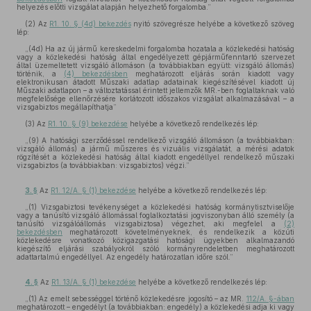
helyezés előtti vizsgálat alapján helyezhető forgalomba.”
(2) Az
R1. 10. § (4d) bekezdés
nyitó szövegrésze helyébe a következő szöveg
lép:
„(4d) Ha az új jármű kereskedelmi forgalomba hozatala a közlekedési hatóság
vagy a közlekedési hatóság által engedélyezett gépjárműfenntartó szervezet
által üzemeltetett vizsgáló állomáson (a továbbiakban együtt: vizsgáló állomás)
történik, a
(4) bekezdésben
meghatározott eljárás során kiadott vagy
elektronikusan átadott Műszaki adatlap adatainak kiegészítésével kiadott új
Műszaki adatlapon – a változtatással érintett jellemzők MR.-ben foglaltaknak való
megfelelősége ellenőrzésére korlátozott időszakos vizsgálat alkalmazásával – a
vizsgabiztos megállapíthatja”
(3) Az
R1. 10. § (9) bekezdése
helyébe a következő rendelkezés lép:
„(9) A hatósági szerződéssel rendelkező vizsgáló állomáson (a továbbiakban:
vizsgáló állomás) a jármű műszeres és vizuális vizsgálatát, a mérési adatok
rögzítését a közlekedési hatóság által kiadott engedéllyel rendelkező műszaki
vizsgabiztos (a továbbiakban: vizsgabiztos) végzi.”
3. §
Az
R1. 12/A. § (1) bekezdése
helyébe a következő rendelkezés lép:
„(1) Vizsgabiztosi tevékenységet a közlekedési hatóság kormánytisztviselője
vagy a tanúsító vizsgáló állomással foglalkoztatási jogviszonyban álló személy (a
tanúsító vizsgálóállomás vizsgabiztosa) végezhet, aki megfelel a
(2)
bekezdésben
meghatározott követelményeknek, és rendelkezik a közúti
közlekedésre vonatkozó közigazgatási hatósági ügyekben alkalmazandó
kiegészítő eljárási szabályokról szóló kormányrendeletben meghatározott
adattartalmú engedéllyel. Az engedély határozatlan időre szól.”
4. §
Az
R1. 13/A. § (1) bekezdése
helyébe a következő rendelkezés lép:
„(1) Az emelt sebességgel történő közlekedésre jogosító – az MR.
112/A. §-ában
meghatározott – engedélyt (a továbbiakban: engedély) a közlekedési adja ki vagy