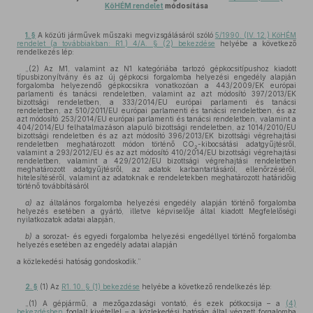
KöHÉM rendelet
módosítása
1. §
A közúti járművek műszaki megvizsgálásáról szóló
5/1990. (IV. 12.) KöHÉM
rendelet (a továbbiakban: R1.) 4/A. § (2) bekezdése
helyébe a következő
rendelkezés lép:
„(2) Az M1, valamint az N1 kategóriába tartozó gépkocsitípushoz kiadott
típusbizonyítvány és az új gépkocsi forgalomba helyezési engedély alapján
forgalomba helyezendő gépkocsikra vonatkozóan a 443/2009/EK európai
parlamenti és tanácsi rendeletben, valamint az azt módosító 397/2013/EK
bizottsági rendeletben, a 333/2014/EU európai parlamenti és tanácsi
rendeletben, az 510/2011/EU európai parlamenti és tanácsi rendeletben, és az
azt módosító 253/2014/EU európai parlamenti és tanácsi rendeletben, valamint a
404/2014/EU felhatalmazáson alapuló bizottsági rendeletben, az 1014/2010/EU
bizottsági rendeletben és az azt módosító 396/2013/EK bizottsági végrehajtási
rendeletben meghatározott módon történő CO
-kibocsátási adatgyűjtésről,
2
valamint a 293/2012/EU és az azt módosító 410/2014/EU bizottsági végrehajtási
rendeletben, valamint a 429/2012/EU bizottsági végrehajtási rendeletben
meghatározott adatgyűjtésről, az adatok karbantartásáról, ellenőrzéséről,
hitelesítéséről, valamint az adatoknak e rendeletekben meghatározott határidőig
történő továbbításáról
a)
az általános forgalomba helyezési engedély alapján történő forgalomba
helyezés esetében a gyártó, illetve képviselője által kiadott Megfelelőségi
nyilatkozatok adatai alapján,
b)
a sorozat- és egyedi forgalomba helyezési engedéllyel történő forgalomba
helyezés esetében az engedély adatai alapján
a közlekedési hatóság gondoskodik.”
2. §
(1) Az
R1. 10. § (1) bekezdése
helyébe a következő rendelkezés lép:
„(1) A gépjármű, a mezőgazdasági vontató, és ezek pótkocsija – a
(4)
bekezdésben
foglalt kivétellel – a közlekedési hatóság által végzett forgalomba