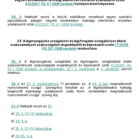
végzett közlekedési hatósági ellenőrzés részletes szabályairól szóló
43/2007. (IV. 4.) GKM rendelet
hatályon kívül helyezése
34. §
Hatályát veszti a közúti szállításra vonatkozó egyes szociális
jogszabályok alapján végzett közlekedési hatósági ellenőrzés részletes
szabályairól szóló
43/2007. (IV. 4.) GKM rendelet.
23. A léginavigációs szolgálatot és légiforgalmi szolgáltatást ellátó
szakszemélyzet szakszolgálati engedélyéről és képzéséről szóló
17/2008.
(IV. 30.) GKM rendelet
módosítása
35. §
A léginavigációs szolgálatot és légiforgalmi szolgáltatást ellátó
szakszemélyzet szakszolgálati engedélyéről és képzéséről szóló
17/2008. (IV.
30.) GKM rendelet (a továbbiakban: R7.) 3. melléklete
a
2. melléklet
szerint
módosul.
36. §
Az
R7. 4. mellékletének
1.1 pontjában az „A
46. §-ban
meghatározott
nyelvismereti vizsga” szövegrész helyébe az „A légiközlekedési hatóság
kiegészítő eljárásjogi szabályairól szóló Korm. rendeletben meghatározott
nyelvismereti vizsga” szöveg lép.
37. §
Hatályát veszti az
R7.
a)
28. § (2)–(5) bekezdése
,
b)
29. §-a
,
c)
35. § (2)–(5) bekezdése
,
d)
36–45. §-a
,