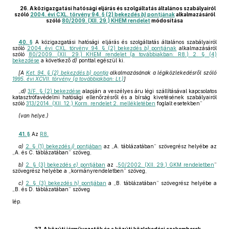
26. A közigazgatási hatósági eljárás és szolgáltatás általános szabályairól
szóló
2004. évi CXL. törvény 94. § (2) bekezdés
b)
pontjának
alkalmazásáról
szóló
80/2009. (XII. 29.) KHEM rendelet
módosítása
40. §
A közigazgatási hatósági eljárás és szolgáltatás általános szabályairól
szóló
2004. évi CXL. törvény 94. § (2) bekezdés
b)
pontjának
alkalmazásáról
szóló
80/2009. (XII. 29.) KHEM rendelet (a továbbiakban: R8.) 2. § (4)
bekezdése
a következő
d)
ponttal egészül ki.
[A
Ket. 94. § (2) bekezdés b) pontja
alkalmazásának a légiközlekedésről szóló
1995. évi XCVII. törvény (a továbbiakban: Lt.)
]
„
d)
3/F. § (2) bekezdése
alapján a veszélyes áru légi szállításával kapcsolatos
katasztrófavédelmi hatósági ellenőrzésről és a bírság kivetésének szabályairól
szóló
313/2014. (XII. 12.) Korm. rendelet 2. mellékletében
foglalt esetekben”
(van helye.)
41. §
Az
R8.
a)
2. § (1) bekezdés
i)
pontjában
az „A. táblázatában” szövegrész helyébe az
„A. és C. táblázatában” szöveg,
b)
2. § (3) bekezdés
e)
pontjában
az „
50/2002. (XII. 29.) GKM rendeletben
”
szövegrész helyébe a „kormányrendeletben” szöveg,
c)
2. § (3) bekezdés
h)
pontjában
a „B. táblázatában” szövegrész helyébe a
„B. és D. táblázatában” szöveg
lép.