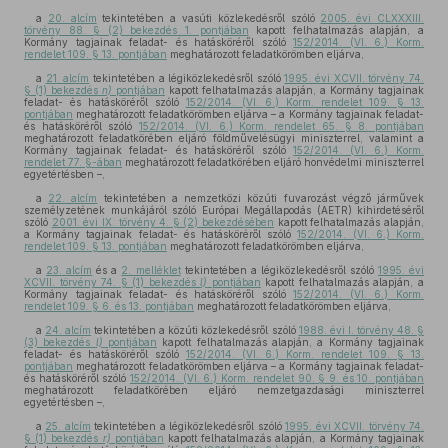
a
20. alcím
tekintetében a vasúti közlekedésről szóló
2005. évi CLXXXIII.
törvény 88. § (2) bekezdés 1. pontjában
kapott felhatalmazás alapján, a
Kormány tagjainak feladat- és hatásköréről szóló
152/2014. (VI. 6.) Korm.
rendelet 109. § 13. pontjában
meghatározott feladatkörömben eljárva,
a
21. alcím
tekintetében a légiközlekedésről szóló
1995. évi XCVII. törvény 74.
§ (1) bekezdés
n)
pontjában
kapott felhatalmazás alapján, a Kormány tagjainak
feladat- és hatásköréről szóló
152/2014. (VI. 6.) Korm. rendelet 109. § 13.
pontjában
meghatározott feladatkörömben eljárva – a Kormány tagjainak feladat-
és hatásköréről szóló
152/2014. (VI. 6.) Korm. rendelet 65. § 8. pontjában
meghatározott feladatkörében eljáró földművelésügyi miniszterrel, valamint a
Kormány tagjainak feladat- és hatásköréről szóló
152/2014. (VI. 6.) Korm.
rendelet 77. §-ában
meghatározott feladatkörében eljáró honvédelmi miniszterrel
egyetértésben –,
a
22. alcím
tekintetében a nemzetközi közúti fuvarozást végző járművek
személyzetének munkájáról szóló Európai Megállapodás (AETR) kihirdetéséről
szóló
2001. évi IX. törvény 4. § (2) bekezdésében
kapott felhatalmazás alapján,
a Kormány tagjainak feladat- és hatásköréről szóló
152/2014. (VI. 6.) Korm.
rendelet 109. § 13. pontjában
meghatározott feladatkörömben eljárva,
a
23. alcím
és a
2. melléklet
tekintetében a légiközlekedésről szóló
1995. évi
XCVII. törvény 74. § (1) bekezdés
l)
pontjában
kapott felhatalmazás alapján, a
Kormány tagjainak feladat- és hatásköréről szóló
152/2014. (VI. 6.) Korm.
rendelet 109. § 6. és 13. pontjában
meghatározott feladatkörömben eljárva,
a
24. alcím
tekintetében a közúti közlekedésről szóló
1988. évi I. törvény 48. §
(3) bekezdés
l)
pontjában
kapott felhatalmazás alapján, a Kormány tagjainak
feladat- és hatásköréről szóló
152/2014. (VI. 6.) Korm. rendelet 109. § 13.
pontjában
meghatározott feladatkörömben eljárva – a Kormány tagjainak feladat-
és hatásköréről szóló
152/2014. (VI. 6.) Korm. rendelet 90. § 9. és 10. pontjában
meghatározott feladatkörében eljáró nemzetgazdasági miniszterrel
egyetértésben –,
a
25. alcím
tekintetében a légiközlekedésről szóló
1995. évi XCVII. törvény 74.
§ (1) bekezdés
r)
pontjában
kapott felhatalmazás alapján, a Kormány tagjainak