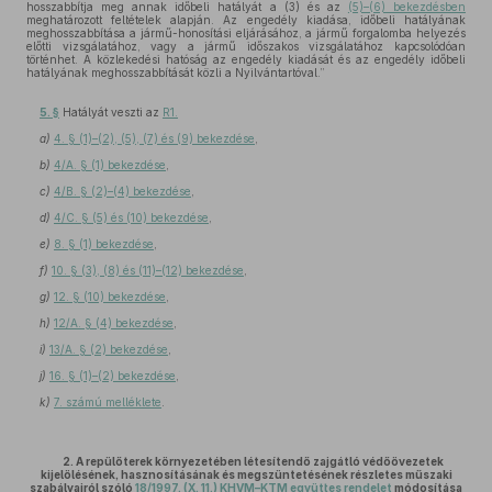
hosszabbítja meg annak időbeli hatályát a (3) és az
(5)–(6) bekezdésben
meghatározott feltételek alapján. Az engedély kiadása, időbeli hatályának
meghosszabbítása a jármű-honosítási eljárásához, a jármű forgalomba helyezés
előtti vizsgálatához, vagy a jármű időszakos vizsgálatához kapcsolódóan
történhet. A közlekedési hatóság az engedély kiadását és az engedély időbeli
hatályának meghosszabbítását közli a Nyilvántartóval.”
5. §
Hatályát veszti az
R1.
a)
4. § (1)–(2), (5), (7) és (9) bekezdése
,
b)
4/A. § (1) bekezdése
,
c)
4/B. § (2)–(4) bekezdése
,
d)
4/C. § (5) és (10) bekezdése
,
e)
8. § (1) bekezdése
,
f)
10. § (3), (8) és (11)–(12) bekezdése
,
g)
12. § (10) bekezdése
,
h)
12/A. § (4) bekezdése
,
i)
13/A. § (2) bekezdése
,
j)
16. § (1)–(2) bekezdése
,
k)
7. számú melléklete
.
2. A repülőterek környezetében létesítendő zajgátló védőövezetek
kijelölésének, hasznosításának és megszüntetésének részletes műszaki
szabályairól szóló
18/1997. (X. 11.) KHVM–KTM együttes rendelet
módosítása