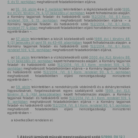
6. és 13. pontjában
meghatározott feladatkörömben eljárva,
az
55., 56. alcím
és a
3. melléklet
tekintetében a légiközlekedésről szóló
1995.
évi XCVII. törvény 74. § (2) bekezdés
u)
pontjában
kapott felhatalmazás alapján,
a Kormány tagjainak feladat- és hatásköréről szóló
152/2014. (VI. 6.) Korm.
rendelet 109. § 13. pontjában
meghatározott feladatkörömben eljárva – a
Kormány tagjainak feladat- és hatásköréről szóló
152/2014. (VI. 6.) Korm.
rendelet 77. §-ában
meghatározott feladatkörében eljáró honvédelmi miniszterrel
egyetértésben –,
az
57. alcím
tekintetében a közúti közlekedésről szóló
1988. évi I. törvény 48.
§ (3) bekezdés
b)
pont 19. és 43–48. alpontjában
kapott felhatalmazás alapján, a
Kormány tagjainak feladat- és hatásköréről szóló
152/2014. (VI. 6.) Korm.
rendelet 109. § 13. pontjában
meghatározott feladatkörömben eljárva,
az
58. alcím
tekintetében a víziközlekedésről szóló
2000. évi XLII. törvény 88.
§ (2) bekezdés 20. pontjában
kapott felhatalmazás alapján, a Kormány tagjainak
feladat- és hatásköréről szóló
152/2014. (VI. 6.) Korm. rendelet 109. § 13.
pontjában
meghatározott feladatkörömben eljárva – a Kormány tagjainak feladat-
és hatásköréről szóló
152/2014. (VI. 6.) Korm. rendelet 90. § 1. pontjában
meghatározott feladatkörében eljáró nemzetgazdasági miniszterrel
egyetértésben –,
az
59. alcím
tekintetében a nemdohányzók védelméről és a dohánytermékek
fogyasztásának, forgalmazásának egyes szabályairól szóló
1999. évi XLII.
törvény 8. § (4b) bekezdésében
kapott felhatalmazás alapján, a Kormány
tagjainak feladat- és hatásköréről szóló
152/2014. (VI. 6.) Korm. rendelet 109. §
9. pontjában
meghatározott feladatkörömben eljárva – a Kormány tagjainak
feladat- és hatásköréről szóló
152/2014. (VI. 6.) Korm. rendelet 90. § 1. pontjában
meghatározott feladatkörében eljáró nemzetgazdasági miniszterrel
egyetértésben –
a következőket rendelem el:
1. A közúti járművek műszaki megvizsgálásáról szóló
5/1990. (IV. 12.)