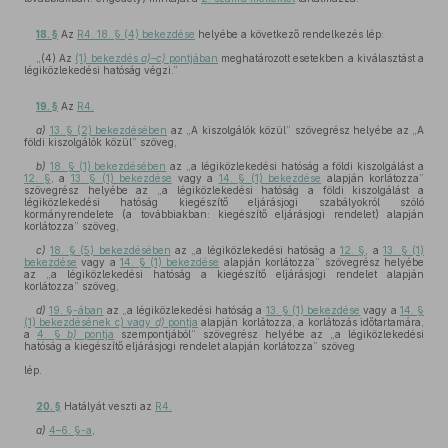
18. §
Az
R4. 18. § (4) bekezdése
helyébe a következő rendelkezés lép:
„(4) Az
(1) bekezdés
a)–c)
pontjában
meghatározott esetekben a kiválasztást a
légiközlekedési hatóság végzi.”
19. §
Az
R4.
a)
13. § (2) bekezdésében
az „A kiszolgálók közül” szövegrész helyébe az „A
földi kiszolgálók közül” szöveg,
b)
18. § (1) bekezdésében
az „a légiközlekedési hatóság a földi kiszolgálást a
12. §
, a
13. § (1) bekezdése
vagy a
14. § (1) bekezdése
alapján korlátozza”
szövegrész helyébe az „a légiközlekedési hatóság a földi kiszolgálást a
légiközlekedési hatóság kiegészítő eljárásjogi szabályokról szóló
kormányrendelete (a továbbiakban: kiegészítő eljárásjogi rendelet) alapján
korlátozza” szöveg,
c)
18. § (5) bekezdésében
az „a légiközlekedési hatóság a
12. §
, a
13. § (1)
bekezdése
vagy a
14. § (1) bekezdése
alapján korlátozza” szövegrész helyébe
az „a légiközlekedési hatóság a kiegészítő eljárásjogi rendelet alapján
korlátozza” szöveg,
d)
19. §-ában
az „a légiközlekedési hatóság a
13. § (1) bekezdése
vagy a
14. §
(1) bekezdésének c) vagy
d)
pontja
alapján korlátozza, a korlátozás időtartamára,
a
4. §
b)
pontja
szempontjából” szövegrész helyébe az „a légiközlekedési
hatóság a kiegészítő eljárásjogi rendelet alapján korlátozza” szöveg
lép.
20. §
Hatályát veszti az
R4.
a)
4–6. §-a
,