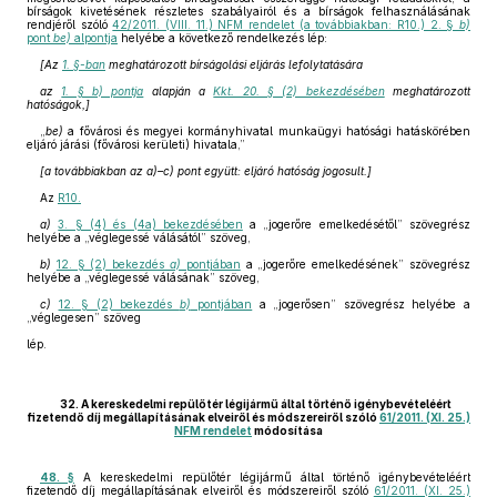
bírságok kivetésének részletes szabályairól és a bírságok felhasználásának
rendjéről szóló
42/2011. (VIII. 11.) NFM rendelet (a továbbiakban: R10.) 2. §
b)
pont
be)
alpontja
helyébe a következő rendelkezés lép:
[Az
1. §-ban
meghatározott bírságolási eljárás lefolytatására
az
1. § b) pontja
alapján a
Kkt. 20. § (2) bekezdésében
meghatározott
hatóságok,]
„
be)
a fővárosi és megyei kormányhivatal munkaügyi hatósági hatáskörében
eljáró járási (fővárosi kerületi) hivatala,”
[a továbbiakban az a)–c) pont együtt: eljáró hatóság jogosult.]
Az
R10.
a)
3. § (4) és (4a) bekezdésében
a „jogerőre emelkedésétől” szövegrész
helyébe a „véglegessé válásától” szöveg,
b)
12. § (2) bekezdés
a)
pontjában
a „jogerőre emelkedésének” szövegrész
helyébe a „véglegessé válásának” szöveg,
c)
12. § (2) bekezdés
b)
pontjában
a „jogerősen” szövegrész helyébe a
„véglegesen” szöveg
lép.
32. A kereskedelmi repülőtér légijármű által történő igénybevételéért
fizetendő díj megállapításának elveiről és módszereiről szóló
61/2011. (XI. 25.)
NFM rendelet
módosítása
48. §
A kereskedelmi repülőtér légijármű által történő igénybevételéért
fizetendő díj megállapításának elveiről és módszereiről szóló
61/2011. (XI. 25.)