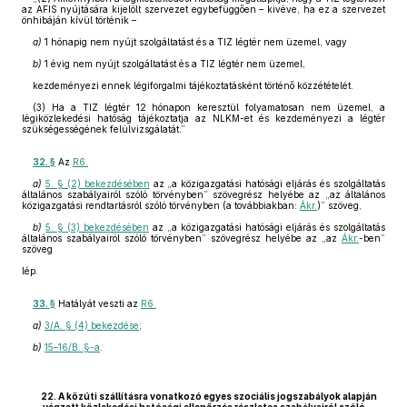
az AFIS nyújtására kijelölt szervezet egybefüggően – kivéve, ha ez a szervezet
önhibáján kívül történik –
a)
1 hónapig nem nyújt szolgáltatást és a TIZ légtér nem üzemel, vagy
b)
1 évig nem nyújt szolgáltatást és a TIZ légtér nem üzemel,
kezdeményezi ennek légiforgalmi tájékoztatásként történő közzétételét.
(3) Ha a TIZ légtér 12 hónapon keresztül folyamatosan nem üzemel, a
légiközlekedési hatóság tájékoztatja az NLKM-et és kezdeményezi a légtér
szükségességének felülvizsgálatát.”
32. §
Az
R6.
a)
5. § (2) bekezdésében
az „a közigazgatási hatósági eljárás és szolgáltatás
általános szabályairól szóló törvényben” szövegrész helyébe az „az általános
közigazgatási rendtartásról szóló törvényben (a továbbiakban:
Ákr.
)” szöveg,
b)
5. § (3) bekezdésében
az „a közigazgatási hatósági eljárás és szolgáltatás
általános szabályairól szóló törvényben” szövegrész helyébe az „az
Ákr.
-ben”
szöveg
lép.
33. §
Hatályát veszti az
R6.
a)
3/A. § (4) bekezdése
;
b)
15–16/B. §-a
.
22. A közúti szállításra vonatkozó egyes szociális jogszabályok alapján