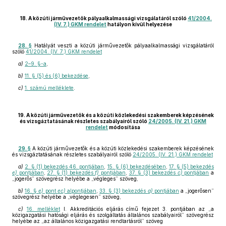
18. A közúti járművezetők pályaalkalmassági vizsgálatáról szóló
41/2004.
(IV. 7.) GKM rendelet
hatályon kívül helyezése
28. §
Hatályát veszti a közúti járművezetők pályaalkalmassági vizsgálatáról
szóló
41/2004. (IV. 7.) GKM rendelet
a)
2–9. §-a
,
b)
11. § (5) és (6) bekezdése
,
c)
1. számú melléklete
.
19. A közúti járművezetők és a közúti közlekedési szakemberek képzésének
és vizsgáztatásának részletes szabályairól szóló
24/2005. (IV. 21.) GKM
rendelet
módosítása
29. §
A közúti járművezetők és a közúti közlekedési szakemberek képzésének
és vizsgáztatásának részletes szabályairól szóló
24/2005. (IV. 21.) GKM rendelet
a)
2. § (1) bekezdés 46. pontjában
,
15. § (6) bekezdésében
,
17. § (5) bekezdés
e)
pontjában
,
27. § (1) bekezdés
f)
pontjában
,
37. § (3) bekezdés
c)
pontjában
a
„jogerős” szövegrész helyébe a „végleges” szöveg,
b)
16. §
e)
pont
ec)
alpontjában
,
33. § (3) bekezdés
a)
pontjában
a „jogerősen”
szövegrész helyébe a „véglegesen” szöveg,
c)
16. melléklet
I. Akkreditációs eljárás című fejezet 3. pontjában az „a
közigazgatási hatósági eljárás és szolgáltatás általános szabályairól” szövegrész
helyébe az „az általános közigazgatási rendtartásról” szöveg