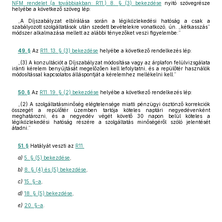
NFM rendelet (a továbbiakban: R11.) 8. § (3) bekezdése
nyitó szövegrésze
helyébe a következő szöveg lép:
„A Díjszabályzat elbírálása során a légiközlekedési hatóság a csak a
szabályozott szolgáltatások után szedett bevételekre vonatkozó, ún. „kétkasszás”
módszer alkalmazása mellett az alábbi tényezőket veszi figyelembe:”
49. §
Az
R11. 13. § (3) bekezdése
helyébe a következő rendelkezés lép:
„(3) A konzultációt a Díjszabályzat módosítása vagy az árplafon felülvizsgálata
iránti kérelem benyújtását megelőzően kell lefolytatni, és a repülőtér használók
módosítással kapcsolatos álláspontját a kérelemhez mellékelni kell.”
50. §
Az
R11. 19. § (2) bekezdése
helyébe a következő rendelkezés lép:
„(2) A szolgáltatásminőség elégtelensége miatti pénzügyi ösztönző korrekciók
összegét a repülőtér üzemben tartója köteles naptári negyedévenként
meghatározni, és a negyedév végét követő 30 napon belül köteles a
légiközlekedési hatóság részére a szolgáltatás minőségéről szóló jelentését
átadni.”
51. §
Hatályát veszti az
R11.
a)
5. § (5) bekezdése
,
b)
8. § (4) és (5) bekezdése
,
c)
15. §-a
,
d)
18. § (5) bekezdése
,
e)
20. §-a
.