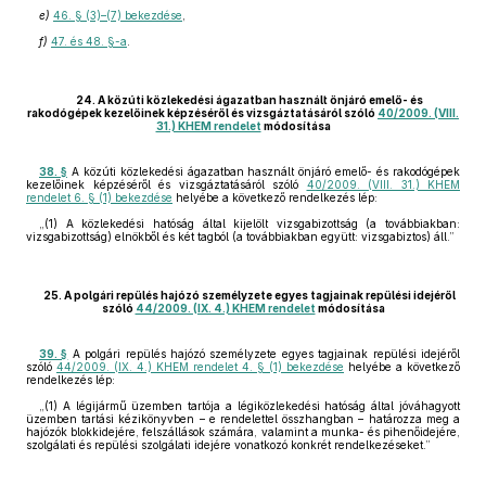
e)
46. § (3)–(7) bekezdése
,
f)
47. és 48. §-a
.
24. A közúti közlekedési ágazatban használt önjáró emelő- és
rakodógépek kezelőinek képzéséről és vizsgáztatásáról szóló
40/2009. (VIII.
31.) KHEM rendelet
módosítása
38. §
A közúti közlekedési ágazatban használt önjáró emelő- és rakodógépek
kezelőinek képzéséről és vizsgáztatásáról szóló
40/2009. (VIII. 31.) KHEM
rendelet 6. § (1) bekezdése
helyébe a következő rendelkezés lép:
„(1) A közlekedési hatóság által kijelölt vizsgabizottság (a továbbiakban:
vizsgabizottság) elnökből és két tagból (a továbbiakban együtt: vizsgabiztos) áll.”
25. A polgári repülés hajózó személyzete egyes tagjainak repülési idejéről
szóló
44/2009. (IX. 4.) KHEM rendelet
módosítása
39. §
A polgári repülés hajózó személyzete egyes tagjainak repülési idejéről
szóló
44/2009. (IX. 4.) KHEM rendelet 4. § (1) bekezdése
helyébe a következő
rendelkezés lép:
„(1) A légijármű üzemben tartója a légiközlekedési hatóság által jóváhagyott
üzemben tartási kézikönyvben – e rendelettel összhangban – határozza meg a
hajózók blokkidejére, felszállások számára, valamint a munka- és pihenőidejére,
szolgálati és repülési szolgálati idejére vonatkozó konkrét rendelkezéseket.”