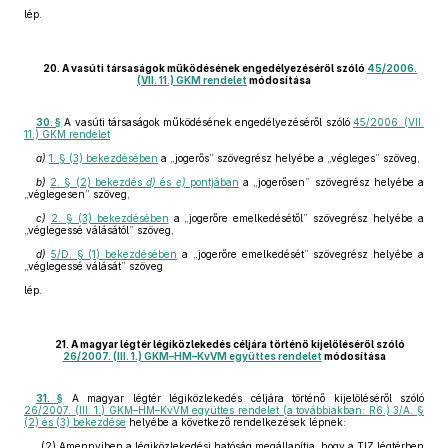
lép.
20. A vasúti társaságok működésének engedélyezéséről szóló
45/2006.
(VII. 11.) GKM rendelet
módosítása
30. §
A vasúti társaságok működésének engedélyezéséről szóló
45/2006. (VII.
11.) GKM rendelet
a)
1. § (3) bekezdésében
a „jogerős” szövegrész helyébe a „végleges” szöveg,
b)
2. § (2) bekezdés
d)
és
e)
pontjában
a „jogerősen” szövegrész helyébe a
„véglegesen” szöveg,
c)
2. § (3) bekezdésében
a „jogerőre emelkedésétől” szövegrész helyébe a
„véglegessé válásától” szöveg,
d)
5/D. § (1) bekezdésében
a „jogerőre emelkedését” szövegrész helyébe a
„véglegessé válását” szöveg
lép.
21. A magyar légtér légiközlekedés céljára történő kijelöléséről szóló
26/2007. (III. 1.) GKM–HM–KvVM együttes rendelet
módosítása
31. §
A magyar légtér légiközlekedés céljára történő kijelöléséről szóló
26/2007. (III. 1.) GKM–HM–KvVM együttes rendelet (a továbbiakban: R6.) 3/A. §
(2) és (3) bekezdése
helyébe a következő rendelkezések lépnek:
„(2) Amennyiben a légiközlekedési hatóság megállapítja, hogy a TIZ légtérben