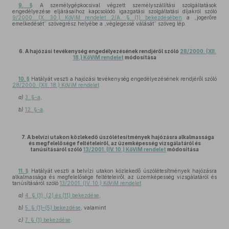
9. §
A személygépkocsival végzett személyszállítási szolgáltatások
engedélyezése eljárásaihoz kapcsolódó igazgatási szolgáltatási díjakról szóló
9/2000. (X. 30.) KöViM rendelet 2/A. § (1) bekezdésében
a „jogerőre
emelkedését” szövegrész helyébe a „véglegessé válását” szöveg lép.
6. A hajózási tevékenység engedélyezésének rendjéről szóló
28/2000. (XII.
18.) KöViM rendelet
módosítása
10. §
Hatályát veszti a hajózási tevékenység engedélyezésének rendjéről szóló
28/2000. (XII. 18.) KöViM rendelet
a)
3. §-a
,
b)
12. §-a
.
7. A belvízi utakon közlekedő úszólétesítmények hajózásra alkalmassága
és megfelelősége feltételeiről, az üzemképesség vizsgálatáról és
tanúsításáról szóló
13/2001. (IV. 10.) KöViM rendelet
módosítása
11. §
Hatályát veszti a belvízi utakon közlekedő úszólétesítmények hajózásra
alkalmassága és megfelelősége feltételeiről, az üzemképesség vizsgálatáról és
tanúsításáról szóló
13/2001. (IV. 10.) KöViM rendelet
a)
4. § (1), (2) és (11) bekezdése
,
b)
5. § (1)–(5) bekezdése
, valamint
c)
7. § (1) bekezdése
.