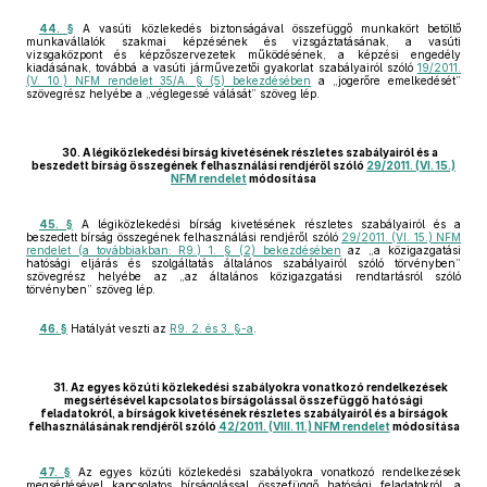
44. §
A vasúti közlekedés biztonságával összefüggő munkakört betöltő
munkavállalók szakmai képzésének és vizsgáztatásának, a vasúti
vizsgaközpont és képzőszervezetek működésének, a képzési engedély
kiadásának, továbbá a vasúti járművezetői gyakorlat szabályairól szóló
19/2011.
(V. 10.) NFM rendelet 35/A. § (5) bekezdésében
a „jogerőre emelkedését”
szövegrész helyébe a „véglegessé válását” szöveg lép.
30. A légiközlekedési bírság kivetésének részletes szabályairól és a
beszedett bírság összegének felhasználási rendjéről szóló
29/2011. (VI. 15.)
NFM rendelet
módosítása
45. §
A légiközlekedési bírság kivetésének részletes szabályairól és a
beszedett bírság összegének felhasználási rendjéről szóló
29/2011. (VI. 15.) NFM
rendelet (a továbbiakban: R9.) 1. § (2) bekezdésében
az „a közigazgatási
hatósági eljárás és szolgáltatás általános szabályairól szóló törvényben”
szövegrész helyébe az „az általános közigazgatási rendtartásról szóló
törvényben” szöveg lép.
46. §
Hatályát veszti az
R9. 2. és 3. §-a
.
31. Az egyes közúti közlekedési szabályokra vonatkozó rendelkezések
megsértésével kapcsolatos bírságolással összefüggő hatósági
feladatokról, a bírságok kivetésének részletes szabályairól és a bírságok
felhasználásának rendjéről szóló
42/2011. (VIII. 11.) NFM rendelet
módosítása
47. §
Az egyes közúti közlekedési szabályokra vonatkozó rendelkezések
megsértésével kapcsolatos bírságolással összefüggő hatósági feladatokról, a