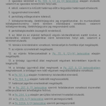
3. igazolási kérelmet a
Pp. 106. § (2) és (3) bekezdése
alapján elutasító,
valamint az igazolási kérelemnek helyt adó,
4. idéző, valamint a kitűzött határnap előtt a tárgyalási határnapot elhalasztó,
5. ügygondnokot kirendelő,
6. perköltség előlegezésére kötelező,
7. költségmentesség, illetékfeljegyzési jog engedélyezése, és munkavállalói
költségkedvezmény iránti kérelem elbírálására vonatkozó, valamint
költségmentesség, illetékfeljegyzési jog megvonásáról szóló,
8. perköltségbiztosíték összegéről rendelkező,
9. az ítélet és az eljárást befejező végzés kézbesítésének esetét kivéve, a
kézbesítési vélelem megdöntése iránti kérelemnek helyt adó, valamint a
kérelmet elutasító,
10. tolmács kirendelésére vonatkozó, tolmácsdíjat és fordítási díjat megállapító,
11. az eljárás szünetelését megállapító,
12. az eljárás félbeszakadását a
Pp. 111. § (2)–(4) bekezdése
alapján
megállapító,
13. a bírósági ügyintéző által meghozott végzések tekintetében kijavító és
kiegészítő,
14. a bírósági ügyintéző által meghozott, a
Pp. 227. § (2) bekezdésében
meghatározott, a bíróságot nem kötő végzések megváltoztatására vonatkozó,
15. a
Pp. 101. §-a
alapján hirdetményi kézbesítést elrendelő,
16. a
Pp. 104. §-a
alapján határidőt meghosszabbító,
17. határozat jogerőre emelkedését megállapító,
18. a
Pp. 257. § (1) bekezdése
szerinti fellebbezésre vonatkozó észrevétel
előterjesztésének lehetőségére felhívó,
19. a
Pp. 264. §-a
alapján perújítási kérelmet hivatalból elutasító,
20. a
Pp. 318. § (1) bekezdése
szerinti permegszüntető,
21. a
Pp. 321/A. § (3) bekezdése
szerinti permegszüntető