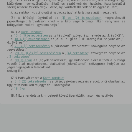
j)
intézkedhet a jogerős végzés végrehajtása céljából a végzés hatóságok (így
különösen nyomozóhatóság, általános szabálysértési hatóság, foglalkoztatási
szerv) részére történő megküldése, nyilvántartásba történő bejegyzése iránt,
k)
az elektronikus tárgyalási naplót az ügyirat tartalma alapján vezetheti.
(3) A bírósági ügyintéző az
(1) és (2) bekezdésben
meghatározott
jogosultságait tárgyaláson kívül – a bíró vagy bírósági titkár irányítása és
felügyelete mellett – gyakorolhatja.”
16. §
A
Korm. rendelet
a)
10. § (1) bekezdésében
az „a) és c)–n)” szövegrész helyébe az „1. és 3–21.”,
b)
10. § (2) bekezdésében
az „a)–c), e)–g) és i)–l)” szövegrész helyébe az „1–
4., 6–8. és 11.”,
c)
20. § (1) bekezdésében
a „társadalmi szervezetet” szövegrész helyébe az
„egyesületet”,
d)
28. § (1) és (2) bekezdésében
a „
(4) bekezdése
” szövegrész helyébe az
„
(5) bekezdése
”,
e)
39. §-ában
az „egyéb feladatokat, így különösen előkészítheti a bírósági
vezető által meghatározott statisztikai jelentéseket” szövegrész helyébe az
„egyéb igazgatási feladatokat”
szöveg lép.
17. §
Hatályát veszti a
Korm. rendelet
a)
5. § (2) bekezdésében
az „A jegyzőkönyvvezetésre adott bírói utasítást az
ügyiratra nem kell feljegyezni.” szövegrész,
b)
19. §-a
.
18. §
Ez a rendelet a kihirdetését követő tizenötödik napon lép hatályba.