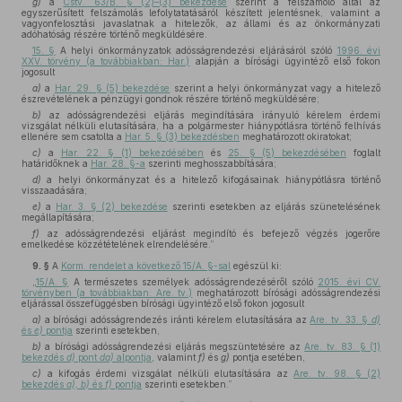
g)
a
Cstv. 63/B. § (2)–(3) bekezdése
szerint a felszámoló által az
egyszerűsített felszámolás lefolytatatásáról készített jelentésnek, valamint a
vagyonfelosztási javaslatnak a hitelezők, az állami és az önkormányzati
adóhatóság részére történő megküldésére.
15. §
A helyi önkormányzatok adósságrendezési eljárásáról szóló
1996. évi
XXV. törvény (a továbbiakban: Har.)
alapján a bírósági ügyintéző első fokon
jogosult
a)
a
Har. 29. § (5) bekezdése
szerint a helyi önkormányzat vagy a hitelező
észrevételének a pénzügyi gondnok részére történő megküldésére;
b)
az adósságrendezési eljárás megindítására irányuló kérelem érdemi
vizsgálat nélküli elutasítására, ha a polgármester hiánypótlásra történő felhívás
ellenére sem csatolta a
Har. 5. § (3) bekezdésben
meghatározott okiratokat;
c)
a
Har. 22. § (1) bekezdésében
és
25. § (5) bekezdésében
foglalt
határidőknek a
Har. 28. §-a
szerinti meghosszabbítására;
d)
a helyi önkormányzat és a hitelező kifogásainak hiánypótlásra történő
visszaadására;
e)
a
Har. 3. § (2) bekezdése
szerinti esetekben az eljárás szünetelésének
megállapítására;
f)
az adósságrendezési eljárást megindító és befejező végzés jogerőre
emelkedése közzétételének elrendelésére.”
9. §
A
Korm. rendelet a következő 15/A. §-sal
egészül ki:
„
15/A. §
A természetes személyek adósságrendezéséről szóló
2015. évi CV.
törvényben (a továbbiakban: Are. tv.)
meghatározott bírósági adósságrendezési
eljárással összefüggésben bírósági ügyintéző első fokon jogosult
a)
a bírósági adósságrendezés iránti kérelem elutasítására az
Are. tv. 33. §
d)
és
e)
pontja
szerinti esetekben,
b)
a bírósági adósságrendezési eljárás megszüntetésére az
Are. tv. 83. § (1)
bekezdés
d)
pont
da)
alpontja
, valamint
f)
és
g)
pontja esetében,
c)
a kifogás érdemi vizsgálat nélküli elutasítására az
Are. tv. 98. § (2)
bekezdés
a), b)
és
f)
pontja
szerinti esetekben.”