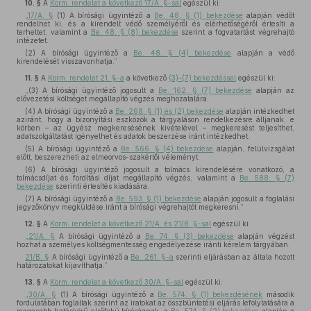
10. §
A
Korm. rendelet a következő 17/A. §-sal
egészül ki:
„
17/A. §
(1) A bírósági ügyintéző a
Be. 48. § (1) bekezdése
alapján védőt
rendelhet ki, és a kirendelt védő személyéről és elérhetőségéről értesíti a
terheltet, valamint a
Be. 48. § (8) bekezdése
szerint a fogvatartást végrehajtó
intézetet.
(2) A bírósági ügyintéző a
Be. 48. § (4) bekezdése
alapján a védő
kirendelését visszavonhatja.”
11. §
A
Korm. rendelet 21. §-a
a következő
(3)–(7) bekezdéssel
egészül ki:
„(3) A bírósági ügyintéző jogosult a
Be. 162. § (7) bekezdése
alapján az
elővezetési költséget megállapító végzés meghozatalára.
(4) A bírósági ügyintéző a
Be. 268. § (1) és (2) bekezdése
alapján intézkedhet
aziránt, hogy a bizonyítási eszközök a tárgyaláson rendelkezésre álljanak, e
körben – az ügyész megkeresésének kivételével – megkeresést teljesíthet,
adatszolgáltatást igényelhet és adatok beszerzése iránt intézkedhet.
(5) A bírósági ügyintéző a
Be. 566. § (4) bekezdése
alapján, felülvizsgálat
előtt, beszerezheti az elmeorvos-szakértői véleményt.
(6) A bírósági ügyintéző jogosult a tolmács kirendelésére vonatkozó, a
tolmácsdíjat és fordítási díjat megállapító végzés, valamint a
Be. 588. § (7)
bekezdése
szerinti értesítés kiadására.
(7) A bírósági ügyintéző a
Be. 593. § (1) bekezdése
alapján jogosult a foglalási
jegyzőkönyv megküldése iránt a bírósági végrehajtót megkeresni.”
12. §
A
Korm. rendelet a következő 21/A. és 21/B. §-sal
egészül ki:
„
21/A. §
A bírósági ügyintéző a
Be. 74. § (3) bekezdése
alapján végzést
hozhat a személyes költségmentesség engedélyezése iránti kérelem tárgyában.
21/B. §
A bírósági ügyintéző a
Be. 261. §-a
szerinti eljárásban az általa hozott
határozatokat kijavíthatja.”
13. §
A
Korm. rendelet a következő 30/A. §-sal
egészül ki:
„
30/A. §
(1) A bírósági ügyintéző a
Be. 574. § (1) bekezdésének
második
fordulatában foglaltak szerint az iratokat az összbüntetési eljárás lefolytatására a