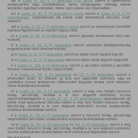
db)
a
Szabs. tv. 83. § (1) bekezdés
f)–g)
pontja
szerint a cselekményt
szabálysértési vagy büntetőeljárás, illetve közigazgatási hatósági eljárás
keretében jogerősen elbírálták, illetve ilyen eljárás van folyamatban,
dc)
a
Szabs. tv. 83. § (1) bekezdés
h)
pontja
szerint a
Szabs. tv. 6. § (6)
bekezdésében
meghatározott idő eltelte miatt bekövetkező elévülés miatt,
valamint
dd)
a
Szabs. tv. 83. § (1) bekezdés
j)
pontja
szerint az eredményes közvetítői
eljárásra figyelemmel az eljárást megszüntető,
e)
a
Szabs. tv. 86. § (1) bekezdése
szerint igazolási kérelemnek helyt adó,
elutasító,
f)
a
Szabs. tv. 92. § (5) bekezdése
szerint személyes költségmentesség
engedélyezése iránti kérelmet elbíráló,
g)
a
Szabs. tv. 97. § (1) bekezdése
szerint az általa hozott végzést kijavító,
h)
a
Szabs. tv. 97. § (2) bekezdése
szerint az általa hozott végzést kiegészítő,
i)
a
Szabs. tv. 128. § (5) bekezdése
szerint a perújítási eljárást a perújítási
kérelem visszavonása folytán megszüntető,
j)
a
Szabs. tv. 119. § (1) bekezdése
és
121. § (3) bekezdése
szerint a
törvényben kizárt, az elkésett, az arra nem jogosulttól származó, vagy az
ismételten azonos tartalommal előterjesztett tárgyalás tartása iránti kérelmet,
illetve fellebbezést elutasító,
k)
a
Szabs. tv. 141. § (7) bekezdése
szerint a meg nem fizetett helyszíni
bírság, pénzbírság, továbbá a le nem dolgozott közérdekű munka
végrehajthatóságának a
Szabs. tv. 24. § (3) bekezdésében
meghatározott idő
eltelte miatt bekövetkező elévülés esetén a meg nem fizetett helyszíni bírság,
pénzbírság, továbbá a le nem dolgozott közérdekű munka szabálysértési
elzárásra átváltoztatását mellőző,
l)
a
Szabs. tv. 141. § (7) bekezdése
szerint a helyszíni bírság, pénzbírság
megfizetésére tekintettel szabálysértési elzárásra átváltoztatását mellőző,
m)
a
Szabs. tv. 141. § (9) bekezdése
és
144. § (3) bekezdése
szerint a meg
nem fizetett helyszíni bírság, pénzbírság, továbbá a le nem dolgozott közérdekű
munka szabálysértési átváltoztatása iránti indítványról tájékoztató szerinti
végzést hozhat.