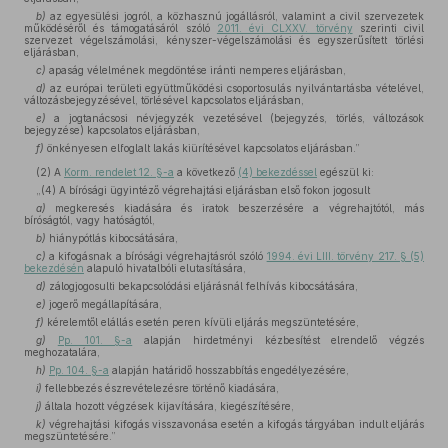
b)
az egyesülési jogról, a közhasznú jogállásról, valamint a civil szervezetek
működéséről és támogatásáról szóló
2011. évi CLXXV. törvény
szerinti civil
szervezet végelszámolási, kényszer-végelszámolási és egyszerűsített törlési
eljárásban,
c)
apaság vélelmének megdöntése iránti nemperes eljárásban,
d)
az európai területi együttműködési csoportosulás nyilvántartásba vételével,
változásbejegyzésével, törlésével kapcsolatos eljárásban,
e)
a jogtanácsosi névjegyzék vezetésével (bejegyzés, törlés, változások
bejegyzése) kapcsolatos eljárásban,
f)
önkényesen elfoglalt lakás kiürítésével kapcsolatos eljárásban.”
(2)
A
Korm. rendelet 12. §-a
a következő
(4) bekezdéssel
egészül ki:
„(4) A bírósági ügyintéző végrehajtási eljárásban első fokon jogosult
a)
megkeresés kiadására és iratok beszerzésére a végrehajtótól, más
bíróságtól, vagy hatóságtól,
b)
hiánypótlás kibocsátására,
c)
a kifogásnak a bírósági végrehajtásról szóló
1994. évi LIII. törvény 217. § (5)
bekezdésén
alapuló hivatalbóli elutasítására,
d)
zálogjogosulti bekapcsolódási eljárásnál felhívás kibocsátására,
e)
jogerő megállapítására,
f)
kérelemtől elállás esetén peren kívüli eljárás megszüntetésére,
g)
Pp. 101. §-a
alapján hirdetményi kézbesítést elrendelő végzés
meghozatalára,
h)
Pp. 104. §-a
alapján határidő hosszabbítás engedélyezésére,
i)
fellebbezés észrevételezésre történő kiadására,
j)
általa hozott végzések kijavítására, kiegészítésére,
k)
végrehajtási kifogás visszavonása esetén a kifogás tárgyában indult eljárás
megszüntetésére.”