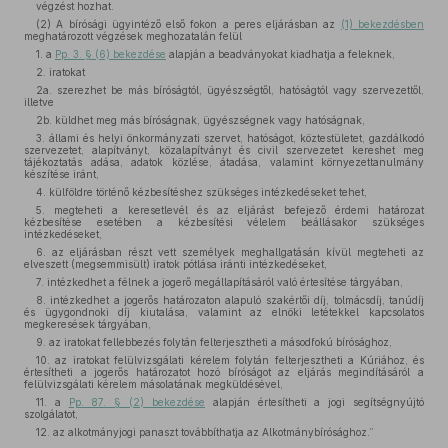
végzést hozhat.
(2) A bírósági ügyintéző első fokon a peres eljárásban az
(1) bekezdésben
meghatározott végzések meghozatalán felül
1. a
Pp. 3. § (6) bekezdése
alapján a beadványokat kiadhatja a feleknek,
2. iratokat
2a. szerezhet be más bíróságtól, ügyészségtől, hatóságtól vagy szervezettől,
illetve
2b. küldhet meg más bíróságnak, ügyészségnek vagy hatóságnak,
3. állami és helyi önkormányzati szervet, hatóságot, köztestületet, gazdálkodó
szervezetet, alapítványt, közalapítványt és civil szervezetet kereshet meg
tájékoztatás adása, adatok közlése, átadása, valamint környezettanulmány
készítése iránt,
4. külföldre történő kézbesítéshez szükséges intézkedéseket tehet,
5. megteheti a keresetlevél és az eljárást befejező érdemi határozat
kézbesítése esetében a kézbesítési vélelem beállásakor szükséges
intézkedéseket,
6. az eljárásban részt vett személyek meghallgatásán kívül megteheti az
elveszett (megsemmisült) iratok pótlása iránti intézkedéseket,
7. intézkedhet a félnek a jogerő megállapításáról való értesítése tárgyában,
8. intézkedhet a jogerős határozaton alapuló szakértői díj, tolmácsdíj, tanúdíj
és ügygondnoki díj kiutalása, valamint az elnöki letétekkel kapcsolatos
megkeresések tárgyában,
9. az iratokat fellebbezés folytán felterjesztheti a másodfokú bírósághoz,
10. az iratokat felülvizsgálati kérelem folytán felterjesztheti a Kúriához, és
értesítheti a jogerős határozatot hozó bíróságot az eljárás megindításáról a
felülvizsgálati kérelem másolatának megküldésével,
11. a
Pp. 87. § (2) bekezdése
alapján értesítheti a jogi segítségnyújtó
szolgálatot,
12. az alkotmányjogi panaszt továbbíthatja az Alkotmánybírósághoz.”