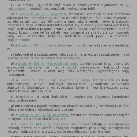
(2) A bírósági ügyintéző első fokon a szabálysértési eljárásban az
(1)
bekezdésben
meghatározott végzések meghozatalán felül
a)
a
Szabs. tv. 56. § (3) bekezdése
szerint az ismeretlen helyen tartózkodó
eljárás alá vont személy vagy tanú tartózkodási helyének felkutatása érdekében
az eljárás alá vont személy vagy a tanú lakóhelyének, illetve tartózkodási
helyének a megállapítása iránt intézkedhet, így a lakóhely és a tartózkodási hely
megállapítása iránt a polgárok személyi adatainak és lakcímének nyilvántartását
kezelő központi szervet keresheti meg, valamint az eljárás alá vont személy
vagy tanú tartózkodási helyének felderítése végett jogosult a rendőrség
megkeresésére,
b)
a
Szabs. tv. 89. § (5) bekezdése
szerint hirdetményi kézbesítést rendelhet
el,
c)
intézkedhet a szabálysértési kifogás miatt felterjesztett szabálysértési iratok
visszaküldése iránt a szabálysértési hatóságnak,
d)
a
Szabs. tv. 120. § (4) bekezdés
d)
pontja
szerint iratokat, tárgyi bizonyítási
eszközöket szerezhet be más bíróságtól, ügyészségtől, hatóságtól vagy
szervezettől, iratokat küldhet meg más bíróságnak, ügyészségnek vagy
hatóságnak,
e)
a
Szabs. tv. 120. § (4) bekezdés
e)
pontja
szerint állami és helyi
önkormányzati szervet, hatóságot, köztestületet, gazdálkodó szervezetet,
alapítványt, közalapítványt és egyesületet kereshet meg tájékoztatás adása,
adatok közlése, átadása iránt,
f)
intézkedhet a saját hatáskörben meghozható végzések jogerejének
megállapítása iránt,
g)
intézkedhet a jogerős határozaton alapuló szakértői díj, tolmácsdíj kiutalása,
illetve a rendbírság végrehajtása tárgyában,
h)
a
Szabs. tv. 121. § (4) bekezdése
szerint az iratokat fellebbezés folytán
felterjesztheti a másodfokú bírósághoz,
i)
a
Szabs. tv. 143. § (1) bekezdése
szerint továbbíthatja a szabálysértési
hatóság részére az elkövető bíróságnak megküldött pénzbírság, szabálysértési
költség megfizetésére halasztás, illetve részletfizetés iránti kérelmét,