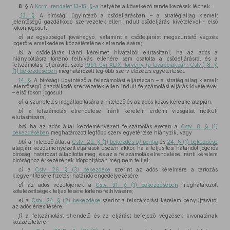
8. §
A
Korm. rendelet 13–15. §-a
helyébe a következő rendelkezések lépnek:
„
13. §
A bírósági ügyintéző a csődeljárásban – a stratégiailag kiemelt
jelentőségű gazdálkodó szervezetek ellen indult csődeljárás kivételével – első
fokon jogosult
a)
az egyezséget jóváhagyó, valamint a csődeljárást megszüntető végzés
jogerőre emelkedése közzétételének elrendelésére;
b)
a csődeljárás iránti kérelmet hivatalból elutasítani, ha az adós a
hiánypótlásra történő felhívás ellenére sem csatolta a csődeljárásról és a
felszámolási eljárásról szóló
1991. évi XLIX. törvény (a továbbiakban: Cstv.) 8. §
(1) bekezdésében
meghatározott legfőbb szerv előzetes egyetértését.
14. §
A bírósági ügyintéző a felszámolási eljárásban – a stratégiailag kiemelt
jelentőségű gazdálkodó szervezetek ellen indult felszámolási eljárás kivételével
– első fokon jogosult
a)
a szünetelés megállapítására a hitelező és az adós közös kérelme alapján;
b)
a felszámolás elrendelése iránti kérelem érdemi vizsgálat nélküli
elutasítására,
ba)
ha az adós által kezdeményezett felszámolás esetén a
Cstv. 8. § (1)
bekezdésében
meghatározott legfőbb szerv egyetértése hiányzik, vagy
bb)
a hitelező által a
Cstv. 22. § (1) bekezdés
b)
pontja
és
24. § (1) bekezdése
alapján kezdeményezett eljárások esetén akkor, ha a teljesítési határidőt jogerős
bírósági határozat állapította meg, és az a felszámolás elrendelése iránti kérelem
bírósághoz érkezésének időpontjában még nem telt el;
c)
a
Cstv. 26. § (3) bekezdése
szerint az adós kérelmére a tartozás
kiegyenlítésére fizetési határidő engedélyezésére;
d)
az adós vezetőjének a
Cstv. 31. § (1) bekezdésében
meghatározott
kötelezettségek teljesítésére történő felhívására;
e)
a
Cstv. 24. § (2) bekezdése
szerint a felszámolási kérelem benyújtásáról
az adós értesítésére;
f)
a felszámolást elrendelő és az eljárást befejező végzések kivonatának
közzétételére;