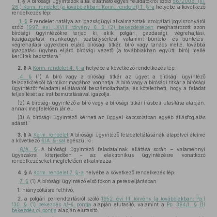
1. §
A bírósági ügyintézők által ellátható egyes feladatokról szóló
56/2008. (III.
26.) Korm. rendelet (a továbbiakban: Korm. rendelet) 1. §-a
helyébe a következő
rendelkezés lép:
„
1. §
E rendelet hatálya az igazságügyi alkalmazottak szolgálati jogviszonyáról
szóló
1997. évi LXVIII. törvény 6. § (2) bekezdésében
meghatározott azon
bírósági ügyintézőkre terjed ki, akik polgári, gazdasági, végrehajtási,
közigazgatási, munkaügyi, szabálysértési, valamint büntető- és büntetés-
végrehajtási ügyekben eljáró bírósági titkár, bíró vagy tanács mellé, továbbá
igazgatási ügyben eljáró bírósági vezető (a továbbiakban együtt: bíró) mellé
kerültek beosztásra.”
2. §
A
Korm. rendelet 4. §-a
helyébe a következő rendelkezés lép:
„
4. §
(1) A bíró vagy a bírósági titkár az ügyet a bírósági ügyintéző
feladatköréből bármikor magához vonhatja. A bíró vagy a bírósági titkár a bírósági
ügyintézőt feladatai ellátásáról beszámoltathatja, és kötelezheti, hogy a feladat
teljesítését az irat bemutatásával igazolja.
(2) A bírósági ügyintéző a bíró vagy a bírósági titkár írásbeli utasítása alapján,
annak megfelelően jár el.
(3) A bírósági ügyintéző kérheti az üggyel kapcsolatban egyéb állásfoglalás
adását.”
3. §
A
Korm. rendelet
A bírósági ügyintéző feladatellátásának alapelvei alcíme
a következő
6/A. §-sal
egészül ki:
„
6/A. §
A bírósági ügyintéző feladatainak ellátása során – valamennyi
ügyszakra kiterjedően – az elektronikus ügyintézésre vonatkozó
rendelkezéseket megfelelően alkalmazza.”
4. §
A
Korm. rendelet 7. §-a
helyébe a következő rendelkezés lép:
„
7. §
(1) A bírósági ügyintéző első fokon a peres eljárásban
1. hiánypótlásra felhívó,
2. a polgári perrendtartásról szóló
1952. évi III. törvény (a továbbiakban: Pp.)
130. § (1) bekezdés
h)–j)
pontja
alapján elutasító, valamint a
Pp. 394/I. § (1)
bekezdés
a)
pontja
alapján elutasító,