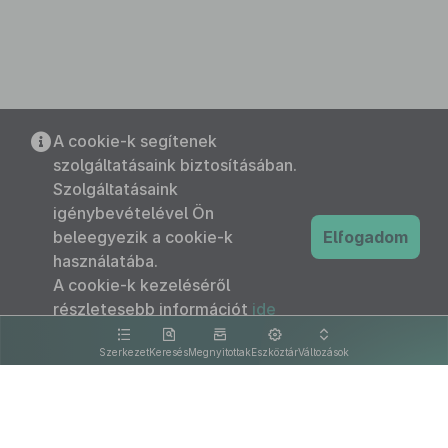
A cookie-k segítenek
szolgáltatásaink biztosításában.
Szolgáltatásaink
igénybevételével Ön
beleegyezik a cookie-k
Elfogadom
használatába.
A cookie-k kezeléséről
részletesebb információt
ide
kattintva olvashat.
Szerkezet
Keresés
Megnyitottak
Eszköztár
Változások