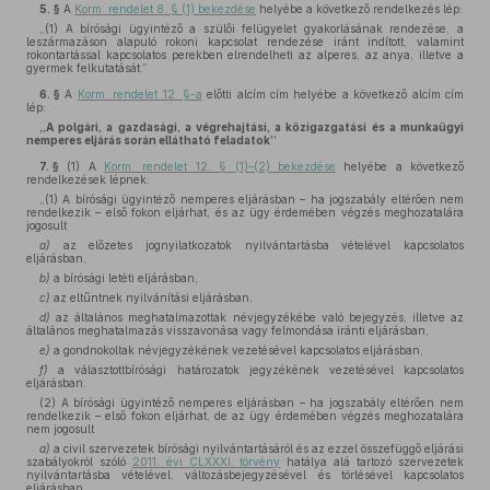
5. §
A
Korm. rendelet 8. § (1) bekezdése
helyébe a következő rendelkezés lép:
„(1) A bírósági ügyintéző a szülői felügyelet gyakorlásának rendezése, a
leszármazáson alapuló rokoni kapcsolat rendezése iránt indított, valamint
rokontartással kapcsolatos perekben elrendelheti az alperes, az anya, illetve a
gyermek felkutatását.”
6. §
A
Korm. rendelet 12. §-a
előtti alcím cím helyébe a következő alcím cím
lép:
„A polgári, a gazdasági, a végrehajtási, a közigazgatási és a munkaügyi
nemperes eljárás során ellátható feladatok”
7. §
(1)
A
Korm. rendelet 12. § (1)–(2) bekezdése
helyébe a következő
rendelkezések lépnek:
„(1) A bírósági ügyintéző nemperes eljárásban – ha jogszabály eltérően nem
rendelkezik – első fokon eljárhat, és az ügy érdemében végzés meghozatalára
jogosult
a)
az előzetes jognyilatkozatok nyilvántartásba vételével kapcsolatos
eljárásban,
b)
a bírósági letéti eljárásban,
c)
az eltűntnek nyilvánítási eljárásban,
d)
az általános meghatalmazottak névjegyzékébe való bejegyzés, illetve az
általános meghatalmazás visszavonása vagy felmondása iránti eljárásban,
e)
a gondnokoltak névjegyzékének vezetésével kapcsolatos eljárásban,
f)
a választottbírósági határozatok jegyzékének vezetésével kapcsolatos
eljárásban.
(2) A bírósági ügyintéző nemperes eljárásban – ha jogszabály eltérően nem
rendelkezik – első fokon eljárhat, de az ügy érdemében végzés meghozatalára
nem jogosult
a)
a civil szervezetek bírósági nyilvántartásáról és az ezzel összefüggő eljárási
szabályokról szóló
2011. évi CLXXXI. törvény
hatálya alá tartozó szervezetek
nyilvántartásba vételével, változásbejegyzésével és törlésével kapcsolatos
eljárásban,