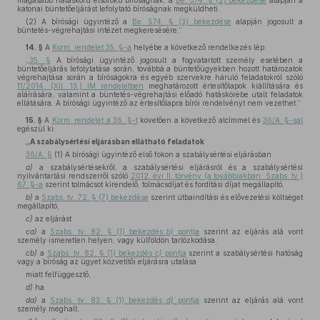
magasabb hatáskörű elsőfokú bíróságnak, a
Be. 574. § (2) bekezdése
alapján a
katonai büntetőeljárást lefolytató bíróságnak megküldheti.
(2) A bírósági ügyintéző a
Be. 574. § (3) bekezdése
alapján jogosult a
büntetés-végrehajtási intézet megkeresésére.”
14. §
A
Korm. rendelet 35. §-a
helyébe a következő rendelkezés lép:
„
35. §
A bírósági ügyintéző jogosult a fogvatartott személy esetében a
büntetőeljárás lefolytatása során, továbbá a büntetőügyekben hozott határozatok
végrehajtása során a bíróságokra és egyéb szervekre háruló feladatokról szóló
11/2014. (XII. 13.) IM rendeletben
meghatározott értesítőlapok kiállítására és
aláírására, valamint a büntetés-végrehajtási előadó hatáskörébe utalt feladatok
ellátására. A bírósági ügyintéző az értesítőlapra bírói rendelvényt nem vezethet.”
15. §
A
Korm. rendelet a 36. §-t
követően a következő alcímmel és
36/A. §-sal
egészül ki:
„A szabálysértési eljárásban ellátható feladatok
36/A. §
(1) A bírósági ügyintéző első fokon a szabálysértési eljárásban
a)
a szabálysértésekről, a szabálysértési eljárásról és a szabálysértési
nyilvántartási rendszerről szóló
2012. évi II. törvény (a továbbiakban: Szabs. tv.)
67. §-a
szerint tolmácsot kirendelő, tolmácsdíjat és fordítási díjat megállapító,
b)
a
Szabs. tv. 72. § (7) bekezdése
szerint útbaindítási és elővezetési költséget
megállapító,
c)
az eljárást
ca)
a
Szabs. tv. 82. § (1) bekezdés
b)
pontja
szerint az eljárás alá vont
személy ismeretlen helyen, vagy külföldön tartózkodása,
cb)
a
Szabs. tv. 82. § (1) bekezdés
c)
pontja
szerint a szabálysértési hatóság
vagy a bíróság az ügyet közvetítői eljárásra utalása
miatt felfüggesztő,
d)
ha
da)
a
Szabs. tv. 83. § (1) bekezdés
d)
pontja
szerint az eljárás alá vont
személy meghalt,