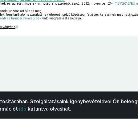
ek és az élelmiszerek minőségrendszereiről szóló, 2012. november 21-i
1151/2012/EU e
endelkezéseket állapít meg.
dek fenntartható használatának elérését célzó közösségi fellépés kereteinek meghatározásá
nti és tanácsi irányelvnek
való megfelelést szolgálja.
15
 törvényhez
ztosításában. Szolgáltatásaink igénybevételével Ön beleeg
ormációt
ide
kattintva olvashat.