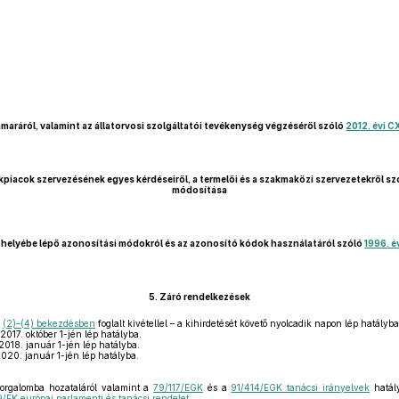
amaráról, valamint az állatorvosi szolgáltatói tevékenység végzéséről szóló
2012. évi C
iacok szervezésének egyes kérdéseiről, a termelői és a szakmaközi szervezetekről s
módosítása
 helyébe lépő azonosítási módokról és az azonosító kódok használatáról szóló
1996. é
5.
Záró rendelkezések
a
(2)–(4) bekezdésben
foglalt kivétellel – a kihirdetését követő nyolcadik napon lép hatályba
2017. október 1-jén lép hatályba.
018. január 1-jén lép hatályba.
020. január 1-jén lép hatályba.
rgalomba hozataláról valamint a
79/117/EGK
és a
91/414/EGK tanácsi irányelvek
hatály
/EK európai parlamenti és tanácsi rendelet,