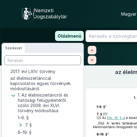
Nemzeti
Magyar 
Jogszabálytár
Ugrás
Oldalmenü
a
tartalomra
Szerkezet
2017. évi LXIV. törvény
az élel
az élelmiszerlánccal
kapcsolatos egyes törvények
módosításáról
1. Az élelmiszerláncról és
1.
hatósági felügyeletéről
szóló 2008. évi XLVI.
2
1–6. §
törvény módosítása
3
7. §
(1)
1–6. §
(2)
Az
Éltv. 18. §-a
a köve
„(5b) A sertés tartásával
7. §
élelmiszerlánc-felügyeleti sz
8–19. §
4
8–19. §