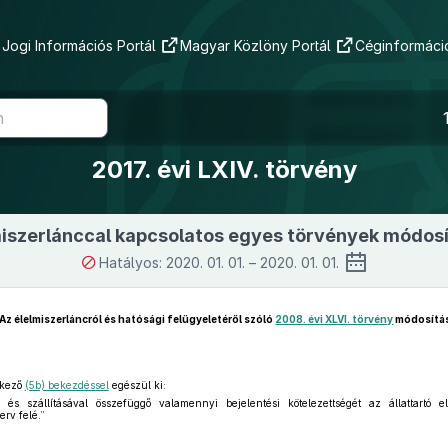
Jogi Információs Portál
Magyar Közlöny Portál
Céginformáció
2017. évi LXIV. törvény
miszerlánccal kapcsolatos egyes törvények módosí
Hatályos: 2020. 01. 01. – 2020. 01. 01.
Az élelmiszerláncról és hatósági felügyeletéről szóló
2008. évi XLVI. törvény
módosítá
tkező
(5b) bekezdéssel
egészül ki:
 és szállításával összefüggő valamennyi bejelentési kötelezettségét az állattartó el
erv felé.”