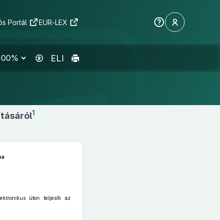
s Portál
EUR-LEX
ELI
1
tásáról
sa
ektronikus úton teljesíti az