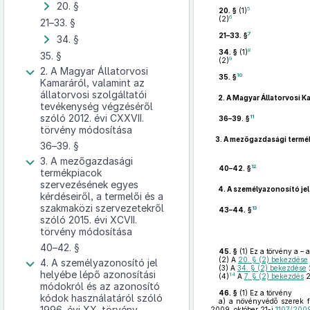
20. §
5
20. §
(1)
6
(2)
21–33. §
7
21–33. §
34. §
8
34. §
(1)
35. §
9
(2)
2. A Magyar Állatorvosi
10
35. §
Kamaráról, valamint az
állatorvosi szolgáltatói
2.
A Magyar Állatorvosi K
tevékenység végzéséről
szóló 2012. évi CXXVII.
11
36–39. §
törvény módosítása
3.
A mezőgazdasági termékp
36–39. §
3. A mezőgazdasági
12
40–42. §
termékpiacok
szervezésének egyes
4.
A személyazonosító jel
kérdéseiről, a termelői és a
szakmaközi szervezetekről
13
43–44. §
szóló 2015. évi XCVII.
törvény módosítása
40–42. §
45. §
(1)
Ez a törvény a – 
(2)
A
20. § (2) bekezdése
4. A személyazonosító jel
(3)
A
34. § (2) bekezdése
2
helyébe lépő azonosítási
14
(4)
A
7. § (2) bekezdés
2
módokról és az azonosító
46. §
(1)
Ez a törvény
kódok használatáról szóló
a)
a növényvédő szerek fo
1996. évi XX. törvény
2009. október 21-i
1107/2009