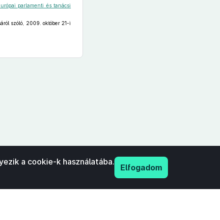
urópai parlamenti és tanácsi
ról szóló, 2009. október 21-i
yezik a cookie-k használatába.
Elfogadom