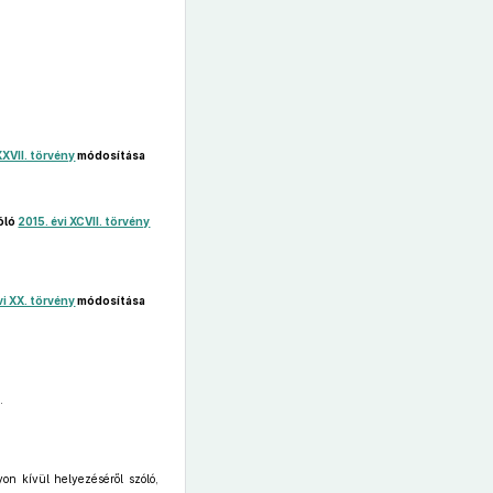
XXVII. törvény
módosítása
zóló
2015. évi XCVII. törvény
vi XX. törvény
módosítása
.
on kívül helyezéséről szóló,