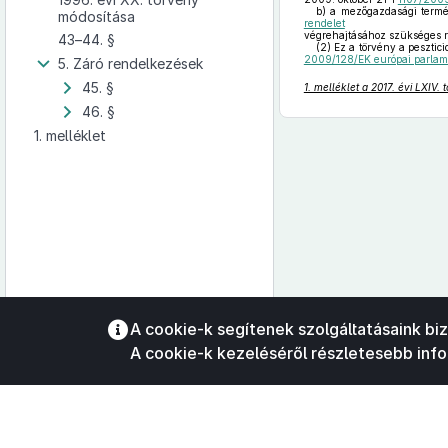
b)
a mezőgazdasági termék
módosítása
rendelet
végrehajtásához szükséges r
43–44. §
(2)
Ez a törvény a pesztici
2009/128/EK európai parlame
5. Záró rendelkezések
45. §
1. melléklet a 2017. évi LXIV.
46. §
1. melléklet
Az oldalmenübe visszatéréshez
A cookie-k segítenek szolgáltatásaink bi
használhatja az
ALT + S
billentyűket.
A cookie-k kezeléséről részletesebb inf