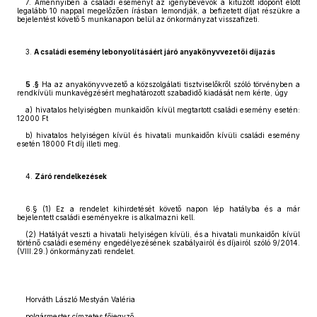
7. Amennyiben a családi eseményt az igénybevevők a kitűzött időpont előtt
legalább 10 nappal megelőzően írásban lemondják, a befizetett díjat részükre a
bejelentést követő 5 munkanapon belül az önkormányzat visszafizeti.
3.
A családi esemény lebonyolításáért járó anyakönyvvezetői díjazás
5 .§
Ha az anyakönyvvezető a közszolgálati tisztviselőkről szóló törvényben a
rendkívüli munkavégzésért meghatározott szabadidő kiadását nem kérte, úgy
a) hivatalos helyiségben munkaidőn kívül megtartott családi esemény esetén:
12000 Ft
b) hivatalos helyiségen kívül és hivatali munkaidőn kívüli családi esemény
esetén 18000 Ft díj illeti meg.
4.
Záró rendelkezések
6.§ (1) Ez a rendelet kihirdetését követő napon lép hatályba és a már
bejelentett családi eseményekre is alkalmazni kell.
(2) Hatályát veszti a hivatali helyiségen kívüli, és a hivatali munkaidőn kívül
történő családi esemény engedélyezésének szabályairól és díjairól szóló 9/2014.
(VIII.29.) önkormányzati rendelet.
Horváth László Mestyán Valéria
polgármester címzetes főjegyző