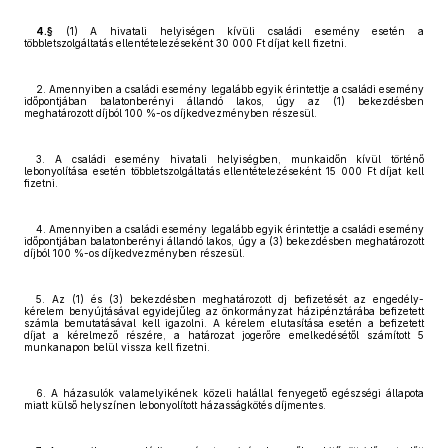
4.§
(1) A hivatali helyiségen kívüli családi esemény esetén a
többletszolgáltatás ellentételezéseként 30 000 Ft díjat kell fizetni.
2. Amennyiben a családi esemény legalább egyik érintettje a családi esemény
időpontjában balatonberényi állandó lakos, úgy az (1) bekezdésben
meghatározott díjból 100 %-os díjkedvezményben részesül.
3. A családi esemény hivatali helyiségben, munkaidőn kívül történő
lebonyolítása esetén többletszolgáltatás ellentételezéseként 15 000 Ft díjat kell
fizetni.
4. Amennyiben a családi esemény legalább egyik érintettje a családi esemény
időpontjában balatonberényi állandó lakos, úgy a (3) bekezdésben meghatározott
díjból 100 %-os díjkedvezményben részesül.
5. Az (1) és (3) bekezdésben meghatározott dj befizetését az engedély-
kérelem benyújtásával egyidejűleg az önkormányzat házipénztárába befizetett
számla bemutatásával kell igazolni. A kérelem elutasítása esetén a befizetett
díjat a kérelmező részére, a határozat jogerőre emelkedésétől számított 5
munkanapon belül vissza kell fizetni.
6. A házasulók valamelyikének közeli halállal fenyegető egészségi állapota
miatt külső helyszínen lebonyolított házasságkötés díjmentes.