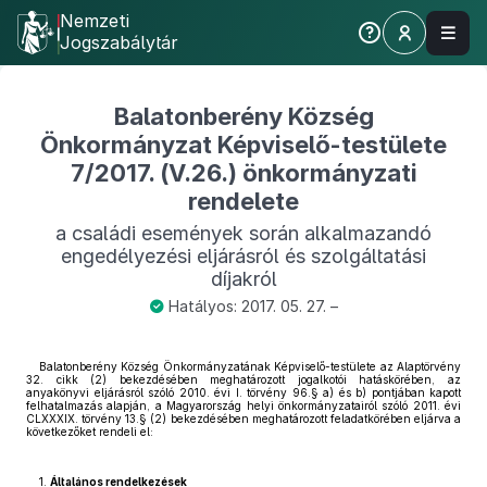
Nemzeti
Jogszabálytár
Balatonberény Község
Önkormányzat Képviselő-testülete
7/2017. (V.26.) önkormányzati
rendelete
a családi események során alkalmazandó
engedélyezési eljárásról és szolgáltatási
díjakról
Hatályos: 2017. 05. 27. –
Balatonberény Község Önkormányzatának Képviselő-testülete az Alaptörvény
32. cikk (2) bekezdésében meghatározott jogalkotói hatáskörében, az
anyakönyvi eljárásról szóló 2010. évi I. törvény 96.§ a) és b) pontjában kapott
felhatalmazás alapján, a Magyarország helyi önkormányzatairól szóló 2011. évi
CLXXXIX. törvény 13.§ (2) bekezdésében meghatározott feladatkörében eljárva a
következőket rendeli el:
1.
Általános rendelkezések