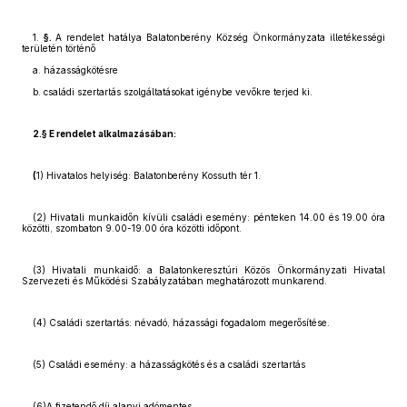
1.
§.
A rendelet hatálya Balatonberény Község Önkormányzata illetékességi
területén történő
a. házasságkötésre
b. családi szertartás szolgáltatásokat igénybe vevőkre terjed ki.
2.§ E rendelet alkalmazásában:
(
1) Hivatalos helyiség: Balatonberény Kossuth tér 1.
(2) Hivatali munkaidőn kívüli családi esemény: pénteken 14.00 és 19.00 óra
közötti, szombaton 9.00-19.00 óra közötti időpont.
(3) Hivatali munkaidő: a Balatonkeresztúri Közös Önkormányzati Hivatal
Szervezeti és Működési Szabályzatában meghatározott munkarend.
(4) Családi szertartás: névadó, házassági fogadalom megerősítése.
(5) Családi esemény: a házasságkötés és a családi szertartás
(6)A fizetendő díj alanyi adómentes.