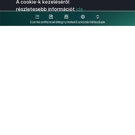
A cookie-k kezeléséről
részletesebb információt
ide
kattintva olvashat.
Szerkezet
Keresés
Megnyitottak
Eszköztár
Változások
Kapcsolat
Felhasználási feltételek
PDF
Akadálymentesítési nyilatkozat