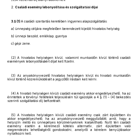
2.
Családi esemény lebonyolítása és szolgáltatási díjai
3.§ (1)
A családi szertartás keretében ingyenes alapszolgáltatás:
a) ünnepség céljára megfelelően berendezett kijelölt hivatalos helyiség
b) ünnepi beszéd, emléklap, gyertya
c) gépi zene.
(2) A hivatalos helyiségen kívül, valamint munkaidőn kívül történő családi
események lebonyolításáért díjat kell fizetni.
(3) Az anyakönyvvezető hivatalos helyiségen kívül és hivatali munkaidőn
kívül történő közreműködését a jegyzőtől írásban kell kérni.
(4) A hivatali helyiségen kívüli családi esemény akkor engedélyezhető, ha az
érintettek a törvényi feltételek teljesülésén túl igazolják a 4.§ (1) – (4) bekezdés
szerinti szolgáltatási díj befizetését.
(5) A hivatalos helyiségen kívüli családi esemény csak zárt épületben és
akkor engedélyezhető, ha az anyakönyvvezető meggyőződött, arról, hogy a
helyszín méltó és ünnepélyes körülményeknek kialakítható. Nyílt téri családi
esemény esetén a kérelmező köteles alternatív, zárt épületben való
megrendezés lehetőségéről gondoskodni, amelyről a kérelem benyújtásakor
nyilatkozni kell.