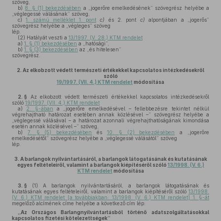
szöveg,
b)
8. § (1) bekezdésében
a „jogerőre emelkedésének” szövegrész helyébe a
„véglegessé válásának” szöveg,
c)
1. számú melléklet 1. pont
c)
és 2. pont
c)
alpontjában a „jogerős”
szövegrész helyébe a „végleges” szöveg
lép.
(2)
Hatályát veszti a
13/1997. (V. 28.) KTM rendelet
a)
1. § (1) bekezdésében
a „hatósági”,
b)
1. § (3) bekezdésében
az „és hitelesen”
szövegrész.
2.
Az elkobzott védett természeti értékekkel kapcsolatos intézkedésekről
szóló
19/1997. (VII. 4.) KTM rendelet
módosítása
2. §
Az elkobzott védett természeti értékekkel kapcsolatos intézkedésekről
szóló
19/1997. (VII. 4.) KTM rendelet
a)
2. §-ában
a „jogerőre emelkedésével – fellebbezésre tekintet nélkül
végrehajtható határozat esetében annak közlésével –” szövegrész helyébe a
„véglegessé válásával – a határozat azonnali végrehajthatóságának kimondása
esetén annak közlésével –” szöveg,
b)
7. § (5) bekezdésében
és
10. § (2) bekezdésében
a „jogerőre
emelkedésétől” szövegrész helyébe a „véglegessé válásától” szöveg
lép.
3.
A barlangok nyilvántartásáról, a barlangok látogatásának és kutatásának
egyes feltételeiről, valamint a barlangok kiépítéséről szóló
13/1998. (V. 6.)
KTM rendelet
módosítása
3. §
(1)
A barlangok nyilvántartásáról, a barlangok látogatásának és
kutatásának egyes feltételeiről, valamint a barlangok kiépítéséről szóló
13/1998.
(V. 6.) KTM rendelet [a továbbiakban: 13/1998. (V. 6.) KTM rendelet] 1. §-át
megelőző alcímének címe helyébe a következő cím lép:
„Az Országos Barlangnyilvántartásból történő adatszolgáltatásokkal
kapcsolatos fizetési kötelezettségek”