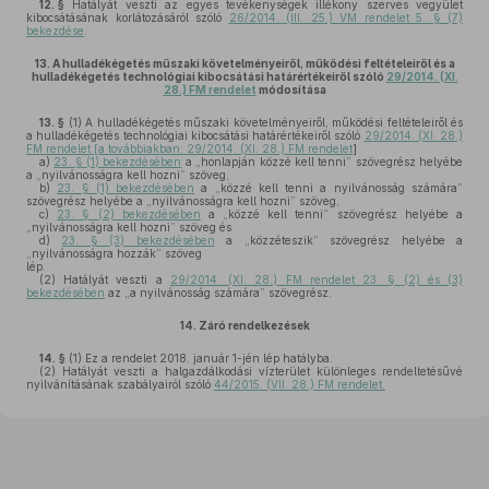
12. §
Hatályát veszti az egyes tevékenységek illékony szerves vegyület
kibocsátásának korlátozásáról szóló
26/2014. (III. 25.) VM rendelet 5. § (7)
bekezdése
.
13.
A hulladékégetés műszaki követelményeiről, működési feltételeiről és a
hulladékégetés technológiai kibocsátási határértékeiről szóló
29/2014. (XI.
28.) FM rendelet
módosítása
13. §
(1)
A hulladékégetés műszaki követelményeiről, működési feltételeiről és
a hulladékégetés technológiai kibocsátási határértékeiről szóló
29/2014. (XI. 28.)
FM rendelet [a továbbiakban: 29/2014. (XI. 28.) FM rendelet
]
a)
23. § (1) bekezdésében
a „honlapján közzé kell tenni” szövegrész helyébe
a „nyilvánosságra kell hozni” szöveg,
b)
23. § (1) bekezdésében
a „közzé kell tenni a nyilvánosság számára”
szövegrész helyébe a „nyilvánosságra kell hozni” szöveg,
c)
23. § (2) bekezdésében
a „közzé kell tenni” szövegrész helyébe a
„nyilvánosságra kell hozni” szöveg és
d)
23. § (3) bekezdésében
a „közzéteszik” szövegrész helyébe a
„nyilvánosságra hozzák” szöveg
lép.
(2)
Hatályát veszti a
29/2014. (XI. 28.) FM rendelet 23. § (2) és (3)
bekezdésében
az „a nyilvánosság számára” szövegrész.
14.
Záró rendelkezések
14. §
(1)
Ez a rendelet 2018. január 1-jén lép hatályba.
(2)
Hatályát veszti a halgazdálkodási vízterület különleges rendeltetésűvé
nyilvánításának szabályairól szóló
44/2015. (VII. 28.) FM rendelet.