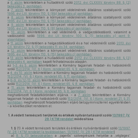
a
6. alcím
tekintetében a hulladékról szóló
2012. évi CLXXXV. törvény 88. § (2)
bekezdés 3. pontjában
,
a
7. alcím
tekintetében a környezet védelmének általános szabályairól szóló
1995. évi LIII. törvény 110. § (8b) bekezdés
a)
pontjában
,
a
8. alcím
tekintetében a környezet védelmének általános szabályairól szóló
1995. évi LIII. törvény 110. § (15) bekezdés
c)
pontjában
,
a
9. alcím
tekintetében a környezet védelmének általános szabályairól szóló
1995. évi LIII. törvény 110. § (8) bekezdés
g)
pontjában
,
a
10. alcím
tekintetében a vad védelméről, a vadgazdálkodásról, valamint a
vadászatról szóló
1996. évi LV. törvény 100. § (1) bekezdés
c)
pont 9.
alpontjában
,
a
11. alcím
tekintetében a halgazdálkodásról és a hal védelméről szóló
2013. évi
CII. törvény 72. § (1) bekezdés 11. és 34. pontjában
,
a
12. alcím
tekintetében a környezet védelmének általános szabályairól szóló
1995. évi LIII. törvény 110. § (15) bekezdés
c)
pontjában
,
a
13. alcím
tekintetében a hulladékról szóló
2012. évi CLXXXV. törvény 88. § (2)
bekezdés 4. pontjában
kapott felhatalmazás alapján,
az
1–3. és 5. alcím
tekintetében a Kormány tagjainak feladat- és hatásköréről
szóló
152/2014. (VI. 6.) Korm. rendelet 65. § 9. pontjában
,
a
4. és 10. alcím
tekintetében a Kormány tagjainak feladat- és hatásköréről szóló
152/2014. (VI. 6.) Korm. rendelet 65. § 11. pontjában
,
a
6–9. és 12–13. alcím
tekintetében a Kormány tagjainak feladat- és hatásköréről
szóló
152/2014. (VI. 6.) Korm. rendelet 65. § 8. pontjában
,
a
11. alcím
tekintetében a Kormány tagjainak feladat- és hatásköréről szóló
152/2014. (VI. 6.) Korm. rendelet 65. § 6. pontjában
meghatározott feladatkörömben eljárva, – a
7. alcím
tekintetében a Kormány
tagjainak feladat- és hatásköréről szóló
152/2014. (VI. 6.) Korm. rendelet 21. § 31.
pontjában
meghatározott feladatkörében eljáró belügyminiszterrel egyetértésben
– a következőket rendelem el:
1.
A védett természeti területek és értékek nyilvántartásáról szóló
13/1997. (V.
28.) KTM rendelet
módosítása
1. §
(1)
A védett természeti területek és értékek nyilvántartásáról szóló
13/1997.
(V. 28.) KTM rendelet [a továbbiakban: 13/1997. (V. 28.) KTM rendelet
]
a)
8. § (1) bekezdésében
a „jogerős” szövegrészek helyébe a „végleges”