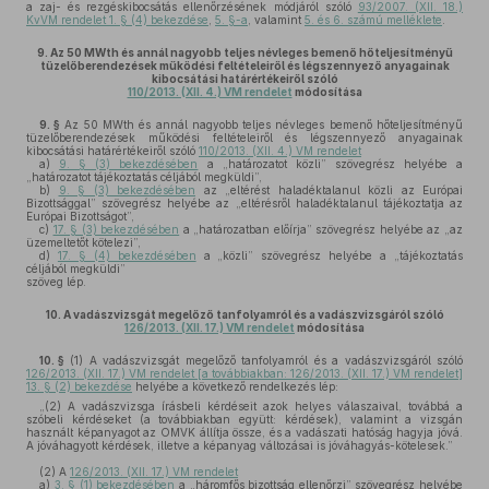
a zaj- és rezgéskibocsátás ellenőrzésének módjáról szóló
93/2007. (XII. 18.)
KvVM rendelet 1. § (4) bekezdése
,
5. §-a
, valamint
5. és 6. számú melléklete
.
9.
Az 50 MWth és annál nagyobb teljes névleges bemenő hőteljesítményű
tüzelőberendezések működési feltételeiről és légszennyező anyagainak
kibocsátási határértékeiről szóló
110/2013. (XII. 4.) VM rendelet
módosítása
9. §
Az 50 MWth és annál nagyobb teljes névleges bemenő hőteljesítményű
tüzelőberendezések működési feltételeiről és légszennyező anyagainak
kibocsátási határértékeiről szóló
110/2013. (XII. 4.) VM rendelet
a)
9. § (3) bekezdésében
a „határozatot közli” szövegrész helyébe a
„határozatot tájékoztatás céljából megküldi”,
b)
9. § (3) bekezdésében
az „eltérést haladéktalanul közli az Európai
Bizottsággal” szövegrész helyébe az „eltérésről haladéktalanul tájékoztatja az
Európai Bizottságot”,
c)
17. § (3) bekezdésében
a „határozatban előírja” szövegrész helyébe az „az
üzemeltetőt kötelezi”,
d)
17. § (4) bekezdésében
a „közli” szövegrész helyébe a „tájékoztatás
céljából megküldi”
szöveg lép.
10.
A vadászvizsgát megelőző tanfolyamról és a vadászvizsgáról szóló
126/2013. (XII. 17.) VM rendelet
módosítása
10. §
(1)
A vadászvizsgát megelőző tanfolyamról és a vadászvizsgáról szóló
126/2013. (XII. 17.) VM rendelet [a továbbiakban: 126/2013. (XII. 17.) VM rendelet]
13. § (2) bekezdése
helyébe a következő rendelkezés lép:
„(2) A vadászvizsga írásbeli kérdéseit azok helyes válaszaival, továbbá a
szóbeli kérdéseket (a továbbiakban együtt: kérdések), valamint a vizsgán
használt képanyagot az OMVK állítja össze, és a vadászati hatóság hagyja jóvá.
A jóváhagyott kérdések, illetve a képanyag változásai is jóváhagyás-kötelesek.”
(2)
A
126/2013. (XII. 17.) VM rendelet
a)
3. § (1) bekezdésében
a „háromfős bizottság ellenőrzi” szövegrész helyébe