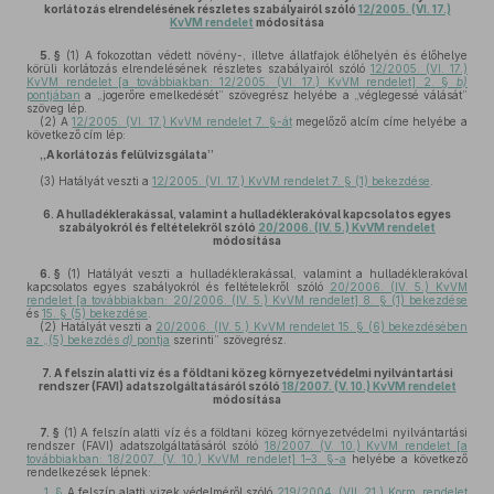
korlátozás elrendelésének részletes szabályairól szóló
12/2005. (VI. 17.)
KvVM rendelet
módosítása
5. §
(1)
A fokozottan védett növény-, illetve állatfajok élőhelyén és élőhelye
körüli korlátozás elrendelésének részletes szabályairól szóló
12/2005. (VI. 17.)
KvVM rendelet [a továbbiakban: 12/2005. (VI. 17.) KvVM rendelet] 2. §
b)
pontjában
a „jogerőre emelkedését” szövegrész helyébe a „véglegessé válását”
szöveg lép.
(2)
A
12/2005. (VI. 17.) KvVM rendelet 7. §-át
megelőző alcím címe helyébe a
következő cím lép:
„A korlátozás felülvizsgálata”
(3)
Hatályát veszti a
12/2005. (VI. 17.) KvVM rendelet 7. § (1) bekezdése
.
6.
A hulladéklerakással, valamint a hulladéklerakóval kapcsolatos egyes
szabályokról és feltételekről szóló
20/2006. (IV. 5.) KvVM rendelet
módosítása
6. §
(1)
Hatályát veszti a hulladéklerakással, valamint a hulladéklerakóval
kapcsolatos egyes szabályokról és feltételekről szóló
20/2006. (IV. 5.) KvVM
rendelet [a továbbiakban: 20/2006. (IV. 5.) KvVM rendelet] 8. § (1) bekezdése
és
15. § (5) bekezdése
.
(2)
Hatályát veszti a
20/2006. (IV. 5.) KvVM rendelet 15. § (6) bekezdésében
az „(5) bekezdés
d)
pontja
szerinti” szövegrész.
7.
A felszín alatti víz és a földtani közeg környezetvédelmi nyilvántartási
rendszer (FAVI) adatszolgáltatásáról szóló
18/2007. (V. 10.) KvVM rendelet
módosítása
7. §
(1)
A felszín alatti víz és a földtani közeg környezetvédelmi nyilvántartási
rendszer (FAVI) adatszolgáltatásáról szóló
18/2007. (V. 10.) KvVM rendelet [a
továbbiakban: 18/2007. (V. 10.) KvVM rendelet] 1–3. §-a
helyébe a következő
rendelkezések lépnek:
„
1. §
A felszín alatti vizek védelméről szóló
219/2004. (VII. 21.) Korm. rendelet