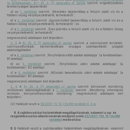
(a továbbiakban: Kr.) 35. § (1) bekezdés
a)
pontja
szerinti engedélyköteles
tevékenységek bejelentését
a)
az
1. melléklet
szerinti „Részletes bejelentőlap a felszín alatti víz és a
földtani közeg veszélyeztetéséről, terheléséről”;
b)
a
2. melléklet
szerinti „Egyszerűsített bejelentőlap a felszín alatti víz és a
földtani közeg veszélyeztetéséről, terheléséről”; és
c)
a
3. melléklet
szerinti „Éves jelentés a felszín alatti víz és a földtani közeg
veszélyeztetéséről, terheléséről”
megnevezésű adatlapon kell teljesíteni.
2. §
A
Kr. 35. § (1) bekezdés
b)
pontja
szerinti, a szennyezett területek,
szennyezőforrások, kármentesítések országos számbavételét szolgáló
adatszolgáltatást
a)
a
4. melléklet
szerinti „Tényfeltárás előtti adatok adatlapja” (a továbbiakban:
B1 adatlap),
b)
az
5. melléklet
szerinti „Tényfeltárás utáni adatok adatlapja” (a
továbbiakban: B2 adatlap),
c)
a
6. melléklet
szerinti „Műszaki beavatkozás utáni adatok adatlapja” (a
továbbiakban: B3 adatlap)
megnevezésű adatlapon kell teljesíteni.
3. §
A
Kr. 35. § (1) bekezdés
c)
pontja
szerinti környezeti monitoring
rendszerek adatszolgáltatását a
7. melléklet
szerinti „Monitoring információs
rendszer, környezethasználati monitoring” megnevezésű adatlapon kell
teljesíteni.”
(2)
Hatályát veszti a
18/2007. (V. 10.) KvVM rendelet 4. §-a
.
8.
A zajkibocsátási határértékek megállapításának, valamint a zaj- és
rezgéskibocsátás ellenőrzésének módjáról szóló
93/2007. (XII. 18.) KvVM
rendelet
módosítása
8. §
Hatályát veszti a zajkibocsátási határértékek megállapításának, valamint