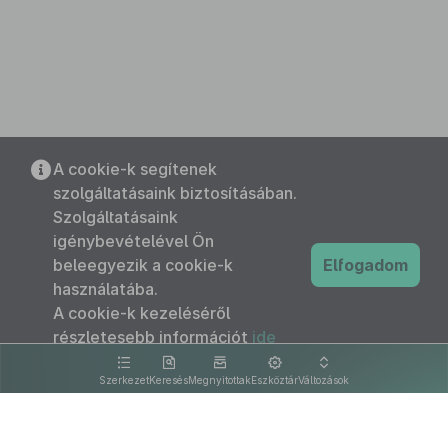
A cookie-k segítenek
szolgáltatásaink biztosításában.
Szolgáltatásaink
igénybevételével Ön
beleegyezik a cookie-k
Elfogadom
használatába.
A cookie-k kezeléséről
részletesebb információt
ide
kattintva olvashat.
Szerkezet
Keresés
Megnyitottak
Eszköztár
Változások