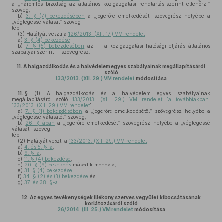
a „háromfős bizottság az általános közigazgatási rendtartás szerint ellenőrzi”
szöveg,
b)
3. § (7) bekezdésében
a „jogerőre emelkedését” szövegrész helyébe a
„véglegessé válását” szöveg
lép.
(3)
Hatályát veszti a
126/2013. (XII. 17.) VM rendelet
a)
3. § (4) bekezdése
,
b)
7. § (5) bekezdésében
az „– a közigazgatási hatósági eljárás általános
szabályai szerint –” szövegrész.
11.
A halgazdálkodás és a halvédelem egyes szabályainak megállapításáról
szóló
133/2013. (XII. 29.) VM rendelet
módosítása
11. §
(1)
A halgazdálkodás és a halvédelem egyes szabályainak
megállapításáról szóló
133/2013. (XII. 29.) VM rendelet [a továbbiakban:
133/2013. (XII. 29.) VM rendelet
]
a)
7. § (1) bekezdésében
a „jogerőre emelkedésétől” szövegrész helyébe a
„véglegessé válásától” szöveg,
b)
26. §-ában
a „jogerőre emelkedését” szövegrész helyébe a „véglegessé
válását” szöveg
lép.
(2)
Hatályát veszti a
133/2013. (XII. 29.) VM rendelet
a)
4. és 5. §-a
,
b)
9. §-a
,
c)
11. § (4) bekezdése
,
d)
20. § (9) bekezdés
második mondata,
e)
31. § (4) bekezdése
,
f)
34. § (2) és (3) bekezdése
és
g)
37. és 38. §-a
.
12.
Az egyes tevékenységek illékony szerves vegyület kibocsátásának
korlátozásáról szóló
26/2014. (III. 25.) VM rendelet
módosítása