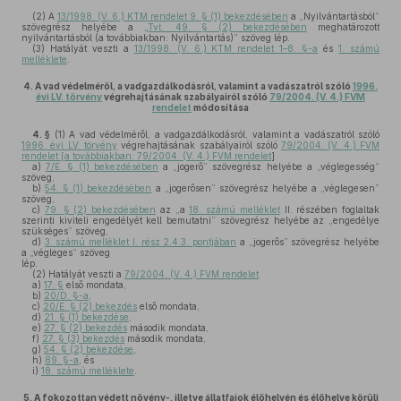
(2)
A
13/1998. (V. 6.) KTM rendelet 9. § (1) bekezdésében
a „Nyilvántartásból”
szövegrész helyébe a „
Tvt. 49. § (2) bekezdésében
meghatározott
nyilvántartásból (a továbbiakban: Nyilvántartás)” szöveg lép.
(3)
Hatályát veszti a
13/1998. (V. 6.) KTM rendelet 1–8. §-a
és
1. számú
melléklete
.
4.
A vad védelméről, a vadgazdálkodásról, valamint a vadászatról szóló
1996.
évi LV. törvény
végrehajtásának szabályairól szóló
79/2004. (V. 4.) FVM
rendelet
módosítása
4. §
(1)
A vad védelméről, a vadgazdálkodásról, valamint a vadászatról szóló
1996. évi LV. törvény
végrehajtásának szabályairól szóló
79/2004. (V. 4.) FVM
rendelet [a továbbiakban: 79/2004. (V. 4.) FVM rendelet
]
a)
7/E. § (1) bekezdésében
a „jogerő” szövegrész helyébe a „véglegesség”
szöveg,
b)
54. § (1) bekezdésében
a „jogerősen” szövegrész helyébe a „véglegesen”
szöveg,
c)
79. § (2) bekezdésében
az „a
18. számú melléklet
II. részében foglaltak
szerinti kiviteli engedélyét kell bemutatni” szövegrész helyébe az „engedélye
szükséges” szöveg,
d)
3. számú melléklet I. rész 2.4.3. pontjában
a „jogerős” szövegrész helyébe
a „végleges” szöveg
lép.
(2)
Hatályát veszti a
79/2004. (V. 4.) FVM rendelet
a)
17. §
első mondata,
b)
20/D. §-a
,
c)
20/E. § (2) bekezdés
első mondata,
d)
21. § (1) bekezdése
,
e)
27. § (2) bekezdés
második mondata,
f)
27. § (3) bekezdés
második mondata,
g)
54. § (2) bekezdése
,
h)
89. §-a
, és
i)
18. számú melléklete
.
5.
A fokozottan védett növény-, illetve állatfajok élőhelyén és élőhelye körüli