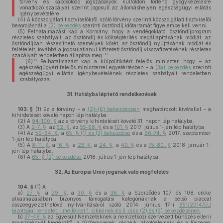
törvény és kapcsolódó jogszabályok külföldön történő gyógykezelésre
vonatkozó szabályai szerint jogosult az állomáshelyen egészségügyi ellátás
igénybevételére.
(4)
A közszolgálati tisztviselőkről szóló törvény szerinti közszolgálati tisztviselői
besorolásnál a
(2) bekezdés
szerinti ösztöndíj időtartamát figyelembe kell venni.
(5)
Felhatalmazást kap a Kormány, hogy a vendégoktatói ösztöndíjprogram
részletes szabályait, az ösztöndíj és költségtérítés megállapításának módját, az
ösztöndíjban részesíthető személyek körét, az ösztöndíj nyújtásának módját és
feltételeit, továbbá a jogosulatlanul kifizetett ösztöndíj visszafizetésének részletes
38
szabályait rendeletben állapítsa meg.
39
(6)
Felhatalmazást kap a külpolitikáért felelős miniszter, hogy – az
egészségügyért felelős miniszterrel egyetértésben – a
(3a) bekezdés
szerinti
egészségügyi ellátás igénybevételének részletes szabályait rendeletben
szabályozza.
31.
Hatályba léptető rendelkezések
103. §
(1)
Ez a törvény – a
(2)–(6) bekezdésben
meghatározott kivétellel – a
kihirdetését követő napon lép hatályba.
(2)
A
94–100. §
az e törvény kihirdetését követő 31. napon lép hatályba.
(3)
A
2–7. §
, az
52. §
, az
55–58. §
és a
101. §
2017. július 1-jén lép hatályba.
(4)
Az
59–64. §
, a
65. § (1) és (3) bekezdése
és a
66–74. §
2017. szeptember
1-jén lép hatályba.
(5)
A
8–11. §
, a
16. §
, a
23. §
, a
24. §
, a
40. §
és a
75–80. §
2018. január 1-
jén lép hatályba.
(6)
A
65. § (2) bekezdése
2018. július 1-jén lép hatályba.
32.
Az Európai Unió jogának való megfelelés
104. §
(1)
A
a)
27. §
, a
29. §
, a
30. §
és a
36. §
a Szerződés 107. és 108. cikke
alkalmazásában bizonyos támogatási kategóriáknak a belső piaccal
összeegyeztethetővé nyilvánításáról szóló 2014. június 17-i
651/2014/EU
bizottsági rendelet I. melléklet 1. cikkének és 3. cikk (2) és (3) bekezdésének
,
b)
37–48. §
az Egyesült Nemzeteknek a nemzetközi szervezett bűnözés elleni
egyezményét kiegészítő, a tűzfegyverek, részeik, alkotóelemeik és a lőszerek