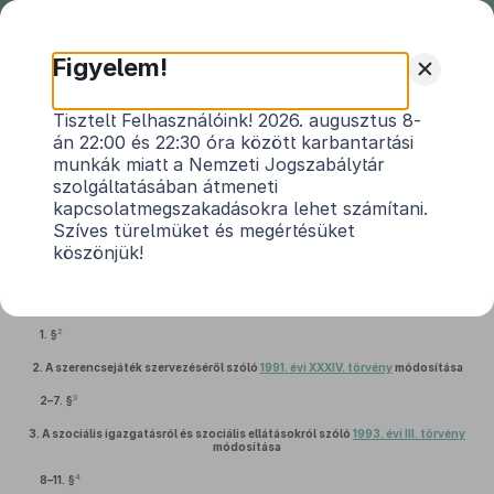
Nemzeti
Jogszabálytár
+
Figyelem!
2017. évi LXXII. törvény
Tisztelt Felhasználóink! 2026. augusztus 8-
án 22:00 és 22:30 óra között karbantartási
Magyarország 2018. évi központi
munkák miatt a Nemzeti Jogszabálytár
1
költségvetésének megalapozásáról
szolgáltatásában átmeneti
kapcsolatmegszakadásokra lehet számítani.
Hatályos: 2019. 01. 01. – 2020. 12. 31.
Szíves türelmüket és megértésüket
köszönjük!
1.
A foglalkoztatás elősegítéséről és a munkanélküliek ellátásáról szóló
1991.
évi IV. törvény
módosítása
2
1. §
2.
A szerencsejáték szervezéséről szóló
1991. évi XXXIV. törvény
módosítása
3
2–7. §
3.
A szociális igazgatásról és szociális ellátásokról szóló
1993. évi III. törvény
módosítása
4
8–11. §