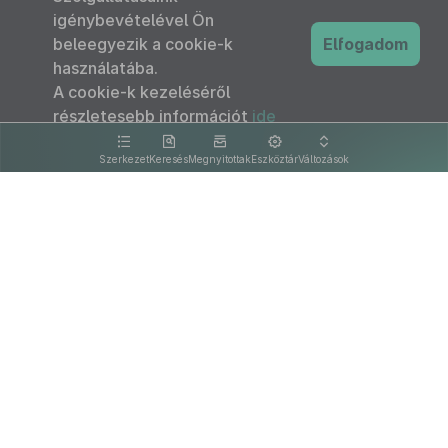
igénybevételével Ön
beleegyezik a cookie-k
Elfogadom
használatába.
A cookie-k kezeléséről
részletesebb információt
ide
kattintva olvashat.
Szerkezet
Keresés
Megnyitottak
Eszköztár
Változások