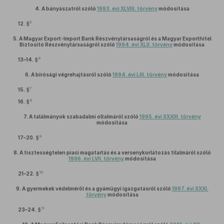
4.
A bányászatról szóló
1993. évi XLVIII. törvény
módosítása
5
12. §
5.
A Magyar Export-Import Bank Részvénytársaságról és a Magyar Exporthitel
Biztosító Részvénytársaságról szóló
1994. évi XLII. törvény
módosítása
6
13–14. §
6.
A bírósági végrehajtásról szóló
1994. évi LIII. törvény
módosítása
7
15. §
8
16. §
7.
A találmányok szabadalmi oltalmáról szóló
1995. évi XXXIII. törvény
módosítása
9
17–20. §
8.
A tisztességtelen piaci magatartás és a versenykorlátozás tilalmáról szóló
1996. évi LVII. törvény
módosítása
10
21–22. §
9.
A gyermekek védelméről és a gyámügyi igazgatásról szóló
1997. évi XXXI.
törvény
módosítása
11
23–24. §