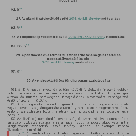
módosítása
33
92. §
27.
Az állami tisztviselőkről szóló
2016. évi LII. törvény
módosítása
34
93. §
28.
A településkép védelméről szóló
2016. évi LXXIV. törvény
módosítása
35
94–100. §
29.
A pénzmosás és a terrorizmus finanszírozása megelőzéséről és
megakadályozásáról szóló
2017. évi LIII. törvény
módosítása
36
101. §
30.
A vendégoktatói ösztöndíjprogram szabályozása
102. §
(1)
A magyar nyelv és kultúra külföldi felsőoktatási intézményekben
történő oktatásának és megismertetésének, valamint a külföldi hungarológiai
oktatás és kutatás hatékonyabb támogatásának biztosítására vendégoktatói
ösztöndíjprogram működik.
(2)
A vendégoktatói ösztöndíjprogram keretében a vendégoktató az általa
végzett tevékenység támogatására a Kormány rendeletében meghatározott és az
ösztöndíjszerződésben foglalt feltételek szerint ösztöndíjra és költségtérítésre
jogosult.
(3)
Az ösztöndíj nem önálló tevékenységből származó jövedelemnek és a
társadalombiztosítás ellátásaira és a magánnyugdíjra jogosultakról, valamint e
szolgáltatások fedezetéről szóló törvény szerinti járulékalapot képező
jövedelemnek minősül.
37
(3a)
A vendégoktató a kötelező egészségbiztosítás ellátásairól szóló