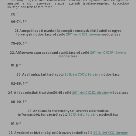
amelyet a civil szervezet alapcél szerinti tevékenységéhez kapcsolódó
költségeinek fedezésére fordít.”
26
(3)
27
66–74. §
21.
A megváltozott munkaképességű személyek ellátásairól és egyes
törvények módosításáról szóló
2011. évi CXCI. törvény
módosítása
28
75–80. §
22.
A Magyarország gazdasági stabilitásáról szóló
2011. évi CXCIV. törvény
módosítása
29
81. §
23.
Az államháztartásról szóló
2011. évi CXCV. törvény
módosítása
30
82–88. §
24.
A közszolgálati tisztviselőkről szóló
2011. évi CXCIX. törvény
módosítása
31
89–90. §
25.
Az állami és önkormányzati szervek elektronikus
információbiztonságáról szóló
2013. évi L. törvény
módosítása
32
91. §
26.
A védelmi és biztonsági célú beszerzésekről szóló
2016. évi XXX. törvény