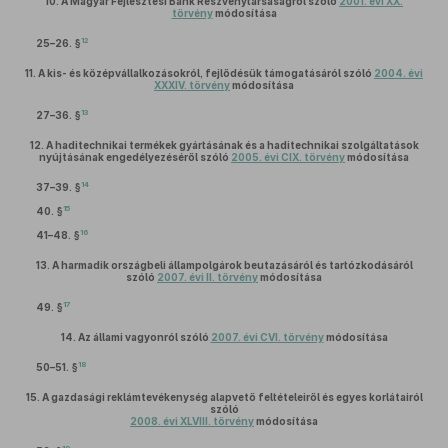
10.
A Magyar Fejlesztési Bank Részvénytársaságról szóló
2001. évi XX.
törvény
módosítása
12
25–26. §
11.
A kis- és középvállalkozásokról, fejlődésük támogatásáról szóló
2004. évi
XXXIV. törvény
módosítása
13
27–36. §
12.
A haditechnikai termékek gyártásának és a haditechnikai szolgáltatások
nyújtásának engedélyezéséről szóló
2005. évi CIX. törvény
módosítása
14
37–39. §
15
40. §
16
41–48. §
13.
A harmadik országbeli állampolgárok beutazásáról és tartózkodásáról
szóló
2007. évi II. törvény
módosítása
17
49. §
14.
Az állami vagyonról szóló
2007. évi CVI. törvény
módosítása
18
50–51. §
15.
A gazdasági reklámtevékenység alapvető feltételeiről és egyes korlátairól
szóló
2008. évi XLVIII. törvény
módosítása