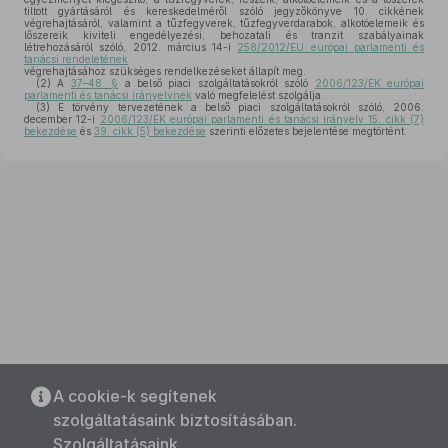
tiltott gyártásáról és kereskedelméről szóló jegyzőkönyve 10. cikkének
végrehajtásáról, valamint a tűzfegyverek, tűzfegyverdarabok, alkotóelemeik és
lőszereik kiviteli engedélyezési, behozatali és tranzit szabályainak
létrehozásáról szóló, 2012. március 14-i
258/2012/EU európai parlamenti és
tanácsi rendeletének
végrehajtásához szükséges rendelkezéseket állapít meg.
(2)
A
37–48. §
a belső piaci szolgáltatásokról szóló
2006/123/EK európai
parlamenti és tanácsi irányelvnek
való megfelelést szolgálja.
(3)
E törvény tervezetének a belső piaci szolgáltatásokról szóló, 2006.
december 12-i
2006/123/EK európai parlamenti és tanácsi irányelv 15. cikk (7)
bekezdése
és
39. cikk (5) bekezdése
szerinti előzetes bejelentése megtörtént.
A cookie-k segítenek
szolgáltatásaink biztosításában.
Szolgáltatásaink