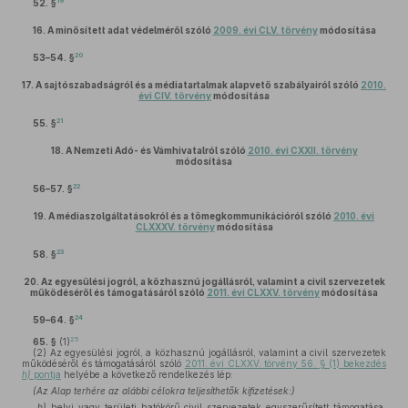
19
52. §
16.
A minősített adat védelméről szóló
2009. évi CLV. törvény
módosítása
20
53–54. §
17.
A sajtószabadságról és a médiatartalmak alapvető szabályairól szóló
2010.
évi CIV. törvény
módosítása
21
55. §
18.
A Nemzeti Adó- és Vámhivatalról szóló
2010. évi CXXII. törvény
módosítása
22
56–57. §
19.
A médiaszolgáltatásokról és a tömegkommunikációról szóló
2010. évi
CLXXXV. törvény
módosítása
23
58. §
20.
Az egyesülési jogról, a közhasznú jogállásról, valamint a civil szervezetek
működéséről és támogatásáról szóló
2011. évi CLXXV. törvény
módosítása
24
59–64. §
25
65. §
(1)
(2)
Az egyesülési jogról, a közhasznú jogállásról, valamint a civil szervezetek
működéséről és támogatásáról szóló
2011. évi CLXXV. törvény 56. § (1) bekezdés
h)
pontja
helyébe a következő rendelkezés lép:
(Az Alap terhére az alábbi célokra teljesíthetők kifizetések:)
„
h)
helyi vagy területi hatókörű civil szervezetek egyszerűsített támogatása,