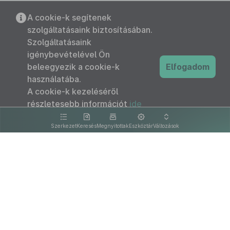
A cookie-k segítenek
szolgáltatásaink biztosításában.
Szolgáltatásaink
igénybevételével Ön
beleegyezik a cookie-k
Elfogadom
használatába.
A cookie-k kezeléséről
részletesebb információt
ide
kattintva olvashat.
Szerkezet
Keresés
Megnyitottak
Eszköztár
Változások