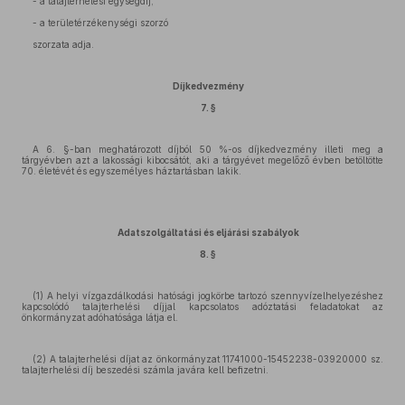
- a talajterhelési egységdíj,
- a területérzékenységi szorzó
szorzata adja.
Díjkedvezmény
7. §
A 6. §-ban meghatározott díjból 50 %-os díjkedvezmény illeti meg a
tárgyévben azt a lakossági kibocsátót, aki a tárgyévet megelőző évben betöltötte
70. életévét és egyszemélyes háztartásban lakik.
Adatszolgáltatási és eljárási szabályok
8. §
(1) A helyi vízgazdálkodási hatósági jogkörbe tartozó szennyvízelhelyezéshez
kapcsolódó talajterhelési díjjal kapcsolatos adóztatási feladatokat az
önkormányzat adóhatósága látja el.
(2) A talajterhelési díjat az önkormányzat 11741000-15452238-03920000 sz.
talajterhelési díj beszedési számla javára kell befizetni.