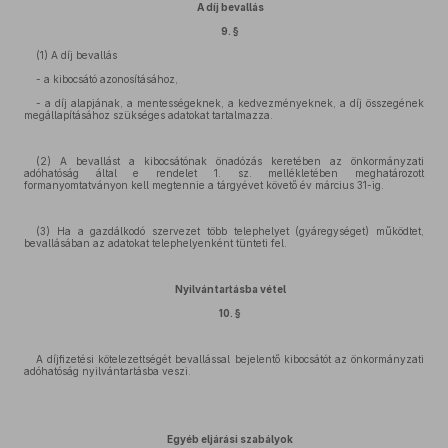
A díj bevallás
9. §
(1) A díj bevallás
- a kibocsátó azonosításához,
- a díj alapjának, a mentességeknek, a kedvezményeknek, a díj összegének
megállapításához szükséges adatokat tartalmazza.
(2) A bevallást a kibocsátónak önadózás keretében az önkormányzati
adóhatóság által e rendelet 1. sz. mellékletében meghatározott
formanyomtatványon kell megtennie a tárgyévet követő év március 31-ig.
(3) Ha a gazdálkodó szervezet több telephelyet (gyáregységet) működtet,
bevallásában az adatokat telephelyenként tünteti fel.
Nyilvántartásba vétel
10. §
A díjfizetési kötelezettségét bevallással bejelentő kibocsátót az önkormányzati
adóhatóság nyilvántartásba veszi.
Egyéb eljárási szabályok