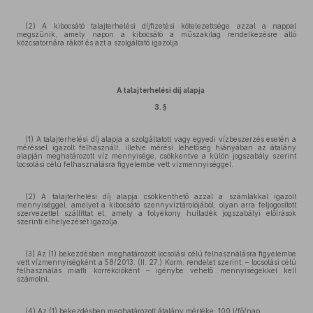
(2) A kibocsátó talajterhelési díjfizetési kötelezettsége azzal a nappal
megszűnik, amely napon a kibocsátó a műszakilag rendelkezésre álló
közcsatornára ráköt és azt a szolgáltató igazolja.
A talajterhelési díj alapja
3. §
(1) A talajterhelési díj alapja a szolgáltatott vagy egyedi vízbeszerzés esetén a
méréssel igazolt felhasznált, illetve mérési lehetőség hiányában az átalány
alapján meghatározott víz mennyisége, csökkentve a külön jogszabály szerint
locsolási célú felhasználásra figyelembe vett vízmennyiséggel.
(2) A talajterhelési díj alapja csökkenthető azzal a számlákkal igazolt
mennyiséggel, amelyet a kibocsátó szennyvíztárolójából, olyan arra feljogosított
szervezettel szállíttat el, amely a folyékony hulladék jogszabályi előírások
szerinti elhelyezését igazolja.
(3) Az (1) bekezdésben meghatározott locsolási célú felhasználásra figyelembe
vett vízmennyiségként a 58/2013. (II. 27.) Korm. rendelet szerint, – locsolási célú
felhasználás miatti korrekcióként – igénybe vehető mennyiségekkel kell
számolni.
(4) Az (1) bekezdésben meghatározott átalány mértéke: 100 l/fő/nap.