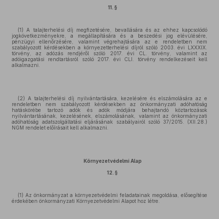
11. §
(1) A talajterhelési díj megfizetésére, bevallására és az ehhez kapcsolódó
jogkövetkezményekre, a megállapítására és a beszedési jog elévülésére,
pénzügyi ellenőrzésére, valamint végrehajtására az e rendeletben nem
szabályozott kérdésekben a környezetterhelési díjról szóló 2003. évi LXXXIX.
törvény, az adózás rendjéről szóló 2017. évi CL. törvény, valamint az
adóigazgatási rendtartásról szóló 2017. évi CLI. törvény rendelkezéseit kell
alkalmazni.
(2) A talajterhelési díj nyilvántartására, kezelésére és elszámolására az e
rendeletben nem szabályozott kérdésekben az önkormányzati adóhatóság
hatáskörébe tartozó adók és adók módjára behajtandó köztartozások
nyilvántartásának, kezelésének, elszámolásának, valamint az önkormányzati
adóhatóság adatszolgáltatási eljárásának szabályairól szóló 37/2015. (XII.28.)
NGM rendelet előírásait kell alkalmazni.
Környezetvédelmi Alap
12. §
(1) Az önkormányzat a környezetvédelmi feladatainak megoldása, elősegítése
érdekében önkormányzati Környezetvédelmi Alapot hoz létre.