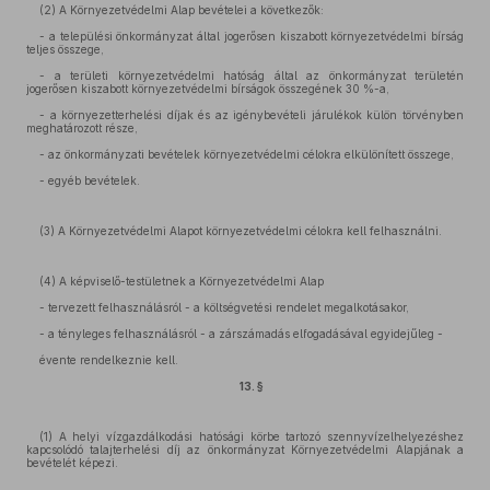
(2) A Környezetvédelmi Alap bevételei a következők:
- a települési önkormányzat által jogerősen kiszabott környezetvédelmi bírság
teljes összege,
- a területi környezetvédelmi hatóság által az önkormányzat területén
jogerősen kiszabott környezetvédelmi bírságok összegének 30 %-a,
- a környezetterhelési díjak és az igénybevételi járulékok külön törvényben
meghatározott része,
- az önkormányzati bevételek környezetvédelmi célokra elkülönített összege,
- egyéb bevételek.
(3) A Környezetvédelmi Alapot környezetvédelmi célokra kell felhasználni.
(4) A képviselő-testületnek a Környezetvédelmi Alap
- tervezett felhasználásról - a költségvetési rendelet megalkotásakor,
- a tényleges felhasználásról - a zárszámadás elfogadásával egyidejűleg -
évente rendelkeznie kell.
13. §
(1) A helyi vízgazdálkodási hatósági körbe tartozó szennyvízelhelyezéshez
kapcsolódó talajterhelési díj az önkormányzat Környezetvédelmi Alapjának a
bevételét képezi.