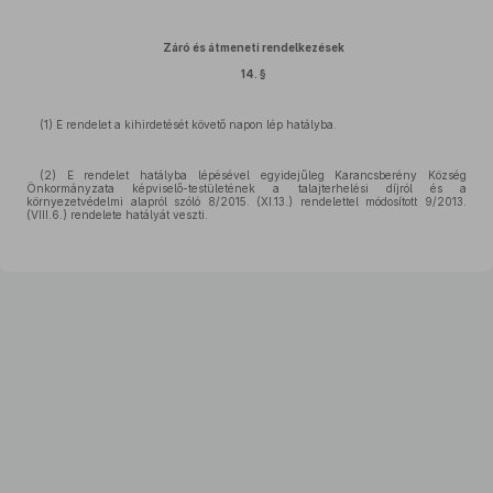
Záró és átmeneti rendelkezések
14. §
(1) E rendelet a kihirdetését követő napon lép hatályba.
(2) E rendelet hatályba lépésével egyidejűleg Karancsberény Község
Önkormányzata képviselő-testületének a talajterhelési díjról és a
környezetvédelmi alapról szóló 8/2015. (XI.13.) rendelettel módosított 9/2013.
(VIII.6.) rendelete hatályát veszti.