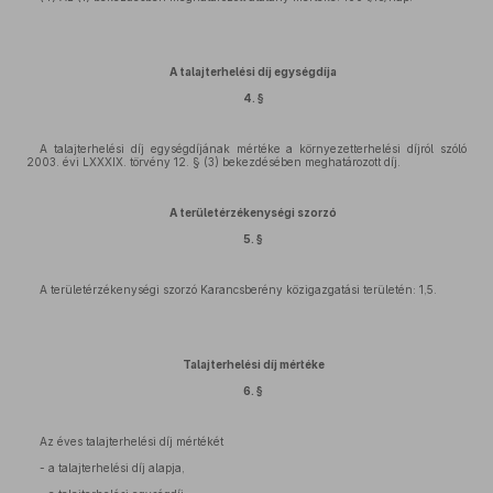
A talajterhelési díj egységdíja
4. §
A talajterhelési díj egységdíjának mértéke a környezetterhelési díjról szóló
2003. évi LXXXIX. törvény 12. § (3) bekezdésében meghatározott díj.
A területérzékenységi szorzó
5. §
A területérzékenységi szorzó Karancsberény közigazgatási területén: 1,5.
Talajterhelési díj mértéke
6. §
Az éves talajterhelési díj mértékét
- a talajterhelési díj alapja,