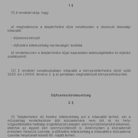
1. §
(1) A rendelet célja, hogy
a) meghatározza a talajterhelési díjra vonatkozóan a rászoruló lakossági
kibocsátó
- díjkedvezményét,
- díjfizetési kötelezettség mentességét, továbbá
b) rendelkezzen a talajterhelési díjjal kapcsolatos adatszolgáltatási és eljárási
szabályokról.
(2) E rendelet vonatkozásában kibocsátó a környezetterhelési díjról szóló
2003. évi LXXXIX. törvény 2. § a) pontjában meghatározott környezethasználó.
Díjfizetési kötelezettség
2. §
(1) Talajterhelési díj fizetési kötelezettség azt a kibocsátót terheli, aki a
műszakilag rendelkezésre álló közcsatornára nem köt rá, és helyi
vízgazdálkodási hatósági engedélyezés alapján szennyvízelhelyezést alkalmaz,
ideértve az egyedi zárt szennyvíztározót is. Amennyiben a közcsatornát
évközben helyezik üzembe, a díjfizetési kötelezettség a kibocsátót a közcsatorna
üzembe helyezését követő 90. naptól terheli.