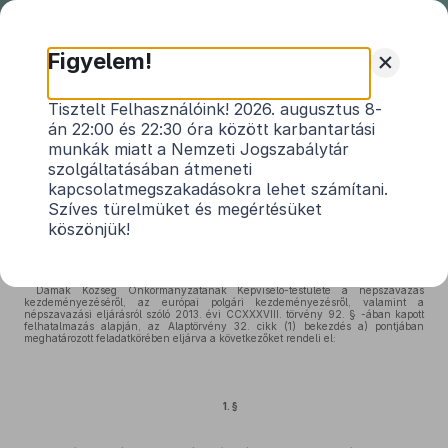
Nemzeti
Jogszabálytár
+
Figyelem!
Damak Község Önkormányzat
Tisztelt Felhasználóink! 2026. augusztus 8-
án 22:00 és 22:30 óra között karbantartási
Képviselő-testületének 9/2017.
munkák miatt a Nemzeti Jogszabálytár
(VIII.17.) önkormányzati rendelete
szolgáltatásában átmeneti
a helyi népszavazás kezdeményezéséhez
kapcsolatmegszakadásokra lehet számítani.
Szíves türelmüket és megértésüket
szükséges választópolgárok számáról
köszönjük!
Hatályos: 2017. 08. 18. –
Damak Község Önkormányzatának Képviselő-testülete a népszavazás
kezdeményezéséről, az európai polgári kezdeményezésről, valamint a
népszavazási eljárásról szóló 2013. évi CCXXXVIII. törvény 92. § -ában kapott
felhatalmazás alapján, az Alaptörvény 32. cikk (1) bekezdés a) pontjában
meghatározott feladatkörében eljárva a következőket rendeli el:
1. §