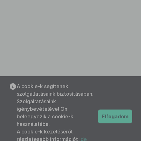
A cookie-k segítenek
szolgáltatásaink biztosításában.
Szolgáltatásaink
igénybevételével Ön
beleegyezik a cookie-k
Elfogadom
használatába.
A cookie-k kezeléséről
részletesebb információt
ide