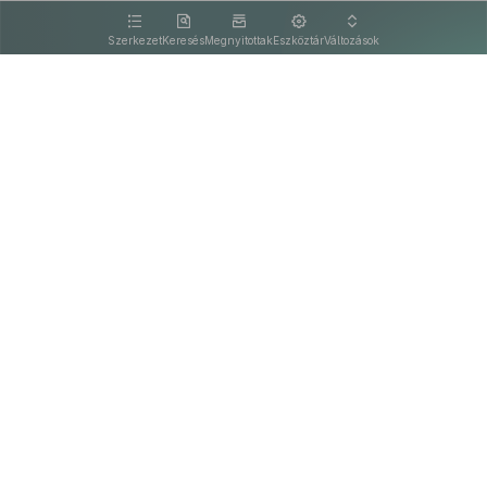
kattintva olvashat.
Szerkezet
Keresés
Megnyitottak
Eszköztár
Változások
Kapcsolat
Felhasználási feltételek
PDF
Akadálymentesítési nyilatkozat
Adatkezelési tájékoztató