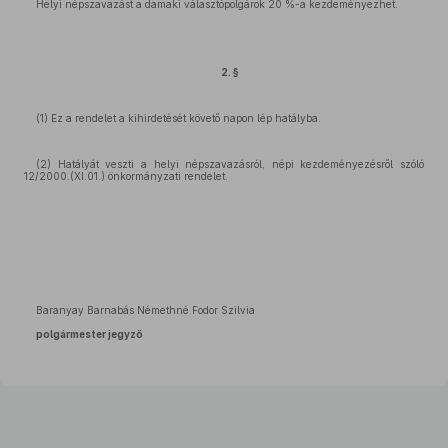
Helyi népszavazást a damaki választópolgárok 20 %-a kezdeményezhet.
2. §
(1) Ez a rendelet a kihirdetését követő napon lép hatályba.
(2) Hatályát veszti a helyi népszavazásról, népi kezdeményezésről szóló
12/2000.(XI.01.) önkormányzati rendelet.
Baranyay Barnabás Némethné Fodor Szilvia
polgármester jegyző