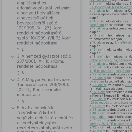
bekezdésében
kapott felhata
alapításáról és
a
8. alcím
tekintetében az E
adományozásáról, valamint
LX. törvény 14. § (5) bekezd
a
10. alcím
tekintetében a Kos
a nemzeti helytállásért
és zászlajának használatáról,
elnevezésű pótlék
alapján,
a
11. alcím
tekintetében az in
bevezetéséről szóló
pontjában
kapott felhatalmaz
173/1995. (XII. 27.) Korm.
a
12. alcím
tekintetében a közs
alapján,
rendelet módosításáról
a
14. alcím
tekintetében a c
szóló 110/1999. (VII. 7.) Korm.
felhatalmazás alapján,
rendelet módosítása
a
15. alcím
és az
1. melléklet
alapján,
2. §
a
16. alcím
tekintetében közsz
alapján,
3. A nemzeti gyászról szóló
a
18. alcím
tekintetében a Ma
(2) bekezdés
e)
pontjában
ka
237/2001. (XII. 10.) Korm.
a
19. alcím
tekintetében a közs
rendelet módosítása
a
20. alcím
tekintetében a m
§ (1) bekezdés
e)
pontjában
k
3. §
a
22. alcím
tekintetében az a
a
23. alcím
tekintetében az 
4. A Magyar Formatervezési
pontjában
kapott felhatalmaz
Tanácsról szóló 266/2001.
a
24. alcím
, valamint a
29. 
felhatalmazás alapján,
(XII. 21.) Korm. rendelet
a
25. alcím
tekintetében a ku
módosítása
a Kiemelt Nemzeti Emlékhely
a
26. alcím
tekintetében a Ma
4. §
(2) bekezdés
d)
pontjában
ka
a
27. alcím
tekintetében a kö
5. Az Eximbank által
a
28. alcím
tekintetében az
A
folyósítható kötött
a
30. alcím
tekintetében az á
i)
pontjában
kapott felhatalm
segélyhitelek feltételeiről és
a
31. alcím
tekintetében a kö
a segélyhitelnyújtás
törvény 75. § (1) bekezdésé
részletes szabályairól szóló
a
32. alcím
tekintetében a kö
a
33. alcím
tekintetében a kö