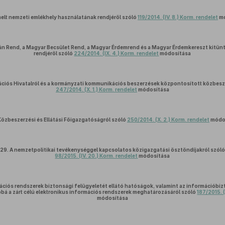
melt nemzeti emlékhely használatának rendjéről szóló
119/2014. (IV. 8.) Korm. rendelet
mó
ván Rend, a Magyar Becsület Rend, a Magyar Érdemrend és a Magyar Érdemkereszt kit
rendjéről szóló
224/2014. (IX. 4.) Korm. rendelet
módosítása
iós Hivatalról és a kormányzati kommunikációs beszerzések központosított közbesze
247/2014. (X. 1.) Korm. rendelet
módosítása
Közbeszerzési és Ellátási Főigazgatóságról szóló
250/2014. (X. 2.) Korm. rendelet
módo
29.
A nemzetpolitikai tevékenységgel kapcsolatos közigazgatási ösztöndíjakról szóló
98/2015. (IV. 20.) Korm. rendelet
módosítása
ációs rendszerek biztonsági felügyeletét ellátó hatóságok, valamint az információbiz
bbá a zárt célú elektronikus információs rendszerek meghatározásáról szóló
187/2015. (
módosítása