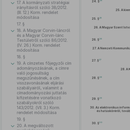
24
24. §
17. A kormányzati stratégiai
irányításról szóló 38/2012.
25.
A kie
(III. 12.) Korm. rendelet
módosítása
25
25. §
17. §
26.
A Magyar Szent Ist
18. A Magyar Corvin-láncról
és a Magyar Corvin-lánc
26
Testületről szóló 86/2012.
26. §
(IV. 26.) Korm. rendelet
27.
A Nemzeti Kommunikác
módosítása
18. §
27
27. §
19. A címzetes főjegyzői cím
adományozásának, a címre
28.
A 
való jogosultság
megszűnésének, a cím
28
28. §
visszavonásának eljárási
szabályairól, valamint a
címadományozási juttatás
kifizetésére vonatkozó
29
29. §
szabályokról szóló
143/2012. (VII. 3.) Korm.
30.
Az elektronikus inform
és hatásköréről, tová
rendelet módosítása
19. §
30
30. §
20. A megváltozott