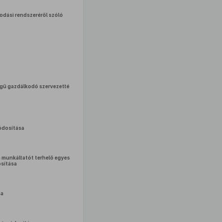
kodási rendszeréről szóló
ségű gazdálkodó szervezetté
dosítása
 a munkáltatót terhelő egyes
sítása
sa