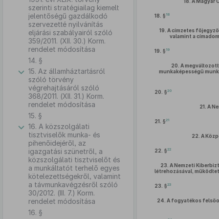
18.
A Magyar C
szerinti stratégiailag kiemelt
jelentőségű gazdálkodó
18
18. §
szervezetté nyilvánítás
19.
A címzetes főjegyző
eljárási szabályairól szóló
valamint a címadom
359/2011. (XII. 30.) Korm.
rendelet módosítása
19
19. §
14. §
20.
A megváltozott
15. Az államháztartásról
munkaképességű munkav
szóló törvény
végrehajtásáról szóló
20
20. §
368/2011. (XII. 31.) Korm.
rendelet módosítása
21.
A Ne
15. §
21
21. §
16. A közszolgálati
tisztviselők munka- és
22.
A Közp
pihenőidejéről, az
22
igazgatási szünetről, a
22. §
közszolgálati tisztviselőt és
23.
A Nemzeti Kiberbiz
a munkáltatót terhelő egyes
létrehozásával, működtet
kötelezettségekről, valamint
a távmunkavégzésről szóló
23
23. §
30/2012. (III. 7.) Korm.
rendelet módosítása
24.
A fogyatékos felsőo
16. §