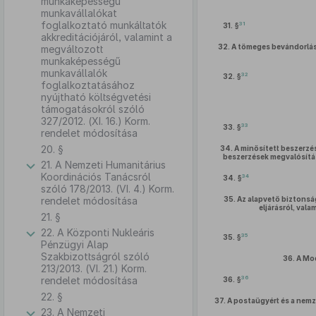
munkaképességű
munkavállalókat
foglalkoztató munkáltatók
31
31. §
akkreditációjáról, valamint a
32.
A tömeges bevándorlás
megváltozott
munkaképességű
munkavállalók
32
32. §
foglalkoztatásához
nyújtható költségvetési
támogatásokról szóló
327/2012. (XI. 16.) Korm.
33
33. §
rendelet módosítása
20. §
34.
A minősített beszerzés
beszerzések megvalósítás
21. A Nemzeti Humanitárius
Koordinációs Tanácsról
34
34. §
szóló 178/2013. (VI. 4.) Korm.
rendelet módosítása
35.
Az alapvető biztonsá
eljárásról, val
21. §
22. A Központi Nukleáris
35
35. §
Pénzügyi Alap
Szakbizottságról szóló
36.
A Mo
213/2013. (VI. 21.) Korm.
36
rendelet módosítása
36. §
22. §
37.
A postaügyért és a nemz
23. A Nemzeti