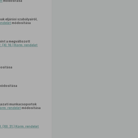
et
módosítása
 eljárási szabályairól,
rendelet
módosítása
int a megváltozott
 (XI. 16.) Korm. rendelet
osítása
ódosítása
 ágazati munkacsoportok
Korm. rendelet
módosítása
 (XII. 31.) Korm. rendelet