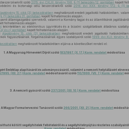
zbeszerzésekről szóló
2015. évi CXLIII. törvény 198. § (1) bekezdés 12. pontjában
kapott fel
védelmi és biztonsági célú beszerzésekről szóló
2016. évi XXX. törvény 172. § (1) 
laptörvény 15. cikk (3) bekezdésében
meghatározott eredeti jogalkotói hatáskörében, valam
 § (1) bekezdés 31. pontjában
kapott felhatalmazás alapján,
ponti államigazgatási szervekről, valamint a Kormány tagjai és az államtitkárok jogállásáró
ott felhatalmazás alapján,
et
tekintetében az elektronikus ügyintézés és a bizalmi szolgáltatások általános szabály
s
a)
és
c)
pontjában
kapott felhatalmazás alapján,
az
Alaptörvény 15. cikk (3) bekezdésében
meghatározott eredeti jogalkotói hatásköréb
kek fogyasztásának, forgalmazásának egyes szabályairól szóló
1999. évi XLII. törvény 8
,
bekezdésében
meghatározott feladatkörében eljárva a következőket rendeli el:
1.
A Magyarság Hírnevéért Díjról szóló
183/1997. (X. 17.) Korm. rendelet
módosítása
rt Emléklap alapításáról és adományozásáról, valamint a nemzeti helytállásért elneve
/1995. (XII. 27.) Korm. rendelet
módosításáról szóló
110/1999. (VII. 7.) Korm. rendelet
mó
3.
A nemzeti gyászról szóló
237/2001. (XII. 10.) Korm. rendelet
módosítása
.
A Magyar Formatervezési Tanácsról szóló
266/2001. (XII. 21.) Korm. rendelet
módosítá
sítható kötött segélyhitelek feltételeiről és a segélyhitelnyújtás részletes szabályairó
Korm. rendelet
módosítása