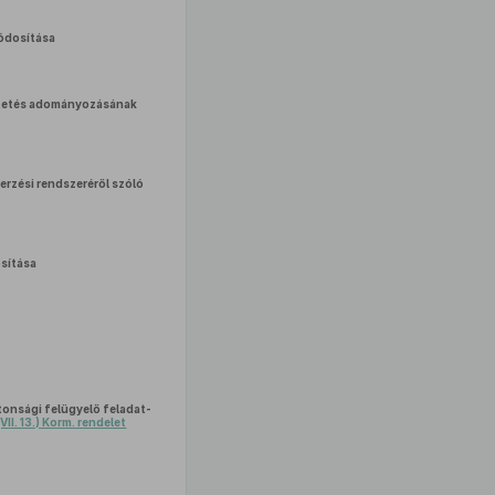
dosítása
üntetés adományozásának
rzési rendszeréről szóló
sítása
tonsági felügyelő feladat-
VII. 13.) Korm. rendelet