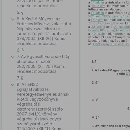
232/2003. (XII. 16.) Korm.
a
34. alcím
tekintetében a kö
rendelet módosítása
a
35. alcím
tekintetében a 
felhatalmazás alapján,
5. §
a
36. alcím
tekintetében az
A
2011. évi CXCV. törvény 109.
6. A Kiváló Művész, az
a
37. alcím
tekintetében a köz
Érdemes Művész, valamint a
75. § (4a) bekezdésében
kap
a
38. alcím
és a
2. mellékl
Népművészet Mestere
törvény 105. § (5a) bekezdé
járadék folyósításáról szóló
a
40. alcím
tekintetében 
védelméről és a dohánytermé
374/2004. (XII. 26.) Korm.
kapott felhatalmazás alapján
rendelet módosítása
az
Alaptörvény 15. cikk (1) 
6. §
7. Az Egyesült Európáért Díj
alapításáról szóló
1
1. §
282/2005. (XII. 20.) Korm.
2.
A Szabad Magyarországé
rendelet módosítása
szóló
173
7. §
2
2. §
8. Az ENSZ
Éghajlatváltozási
Keretegyezménye és annak
Kiotói Jegyzőkönyve
3
3. §
végrehajtási
keretrendszeréről szóló
4
2007. évi LX. törvény
4
4. §
végrehajtásának egyes
szabályairól szóló
5.
Az Eximbank által folyó
323/2007. (XII. 11.) Korm.