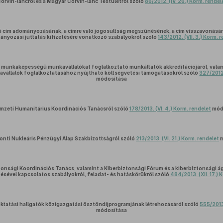
orvin-láncról és a Magyar Corvin-lánc Testületről szóló
86/2012. (IV. 26.) Korm. rendel
i cím adományozásának, a címre való jogosultság megszűnésének, a cím visszavonásának
ányozási juttatás kifizetésére vonatkozó szabályokról szóló
143/2012. (VII. 3.) Korm. 
 munkaképességű munkavállalókat foglalkoztató munkáltatók akkreditációjáról, valam
állalók foglalkoztatásához nyújtható költségvetési támogatásokról szóló
327/2012.
módosítása
mzeti Humanitárius Koordinációs Tanácsról szóló
178/2013. (VI. 4.) Korm. rendelet
mód
onti Nukleáris Pénzügyi Alap Szakbizottságról szóló
213/2013. (VI. 21.) Korm. rendelet
m
tonsági Koordinációs Tanács, valamint a Kiberbiztonsági Fórum és a kiberbiztonsági
ésével kapcsolatos szabályokról, feladat- és hatáskörükről szóló
484/2013. (XII. 17.) 
ktatási hallgatók közigazgatási ösztöndíjprogramjának létrehozásáról szóló
555/2013.
módosítása