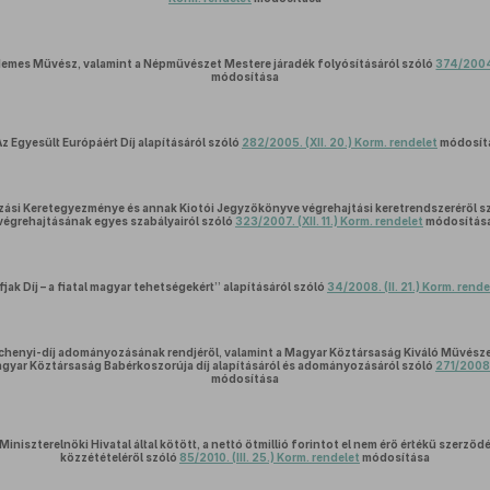
rdemes Művész, valamint a Népművészet Mestere járadék folyósításáról szóló
374/2004.
módosítása
Az Egyesült Európáért Díj alapításáról szóló
282/2005. (XII. 20.) Korm. rendelet
módosít
zási Keretegyezménye és annak Kiotói Jegyzőkönyve végrehajtási keretrendszeréről s
végrehajtásának egyes szabályairól szóló
323/2007. (XII. 11.) Korm. rendelet
módosítás
fjak Díj – a fiatal magyar tehetségekért” alapításáról szóló
34/2008. (II. 21.) Korm. rende
échenyi-díj adományozásának rendjéről, valamint a Magyar Köztársaság Kiváló Művész
gyar Köztársaság Babérkoszorúja díj alapításáról és adományozásáról szóló
271/2008. 
módosítása
Miniszterelnöki Hivatal által kötött, a nettó ötmillió forintot el nem érő értékű szerz
közzétételéről szóló
85/2010. (III. 25.) Korm. rendelet
módosítása