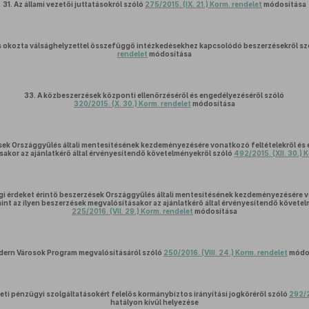
31.
Az állami vezetői juttatásokról szóló
275/2015. (IX. 21.) Korm. rendelet
módosítása
 okozta válsághelyzettel összefüggő intézkedésekhez kapcsolódó beszerzésekről s
rendelet
módosítása
33.
A közbeszerzések központi ellenőrzéséről és engedélyezéséről szóló
320/2015. (X. 30.) Korm. rendelet
módosítása
ek Országgyűlés általi mentesítésének kezdeményezésére vonatkozó feltételekről és elj
akor az ajánlatkérő által érvényesítendő követelményekről szóló
492/2015. (XII. 30.) 
gi érdeket érintő beszerzések Országgyűlés általi mentesítésének kezdeményezésére v
amint az ilyen beszerzések megvalósításakor az ajánlatkérő által érvényesítendő követe
225/2016. (VII. 29.) Korm. rendelet
módosítása
dern Városok Program megvalósításáról szóló
250/2016. (VIII. 24.) Korm. rendelet
módos
eti pénzügyi szolgáltatásokért felelős kormánybiztos irányítási jogköréről szóló
292/2
hatályon kívül helyezése