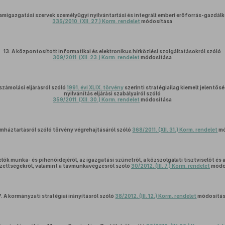
amigazgatási szervek személyügyi nyilvántartási és integrált emberi erőforrás-gazdál
335/2010. (XII. 27.) Korm. rendelet
módosítása
13.
A központosított informatikai és elektronikus hírközlési szolgáltatásokról szóló
309/2011. (XII. 23.) Korm. rendelet
módosítása
lszámolási eljárásról szóló
1991. évi XLIX. törvény
szerinti stratégiailag kiemelt jelentő
nyilvánítás eljárási szabályairól szóló
359/2011. (XII. 30.) Korm. rendelet
módosítása
amháztartásról szóló törvény végrehajtásáról szóló
368/2011. (XII. 31.) Korm. rendelet
mó
elők munka- és pihenőidejéről, az igazgatási szünetről, a közszolgálati tisztviselőt és
zettségekről, valamint a távmunkavégzésről szóló
30/2012. (III. 7.) Korm. rendelet
módo
7.
A kormányzati stratégiai irányításról szóló
38/2012. (III. 12.) Korm. rendelet
módosítá