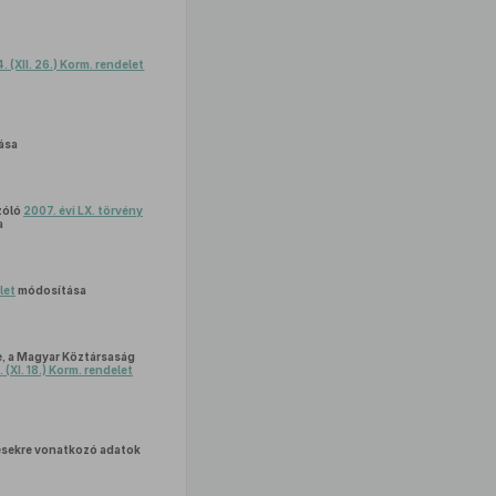
 (XII. 26.) Korm. rendelet
ása
zóló
2007. évi LX. törvény
a
let
módosítása
e, a Magyar Köztársaság
(XI. 18.) Korm. rendelet
ődésekre vonatkozó adatok