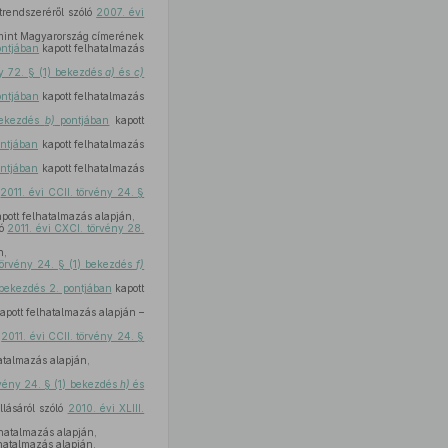
trendszeréről szóló
2007. évi
mint Magyarország címerének
ntjában
kapott felhatalmazás
ny 72. § (1) bekezdés
a)
és
c)
ontjában
kapott felhatalmazás
bekezdés
b)
pontjában
kapott
ontjában
kapott felhatalmazás
ntjában
kapott felhatalmazás
ó
2011. évi CCII. törvény 24. §
pott felhatalmazás alapján,
ló
2011. évi CXCI. törvény 28.
n,
 törvény 24. § (1) bekezdés
f)
 bekezdés 2. pontjában
kapott
apott felhatalmazás alapján –
ó
2011. évi CCII. törvény 24. §
atalmazás alapján,
rvény 24. § (1) bekezdés
h)
és
llásáról szóló
2010. évi XLIII.
hatalmazás alapján,
hatalmazás alapján,