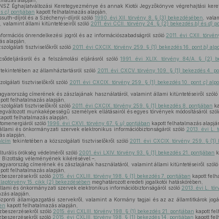
lmazás alapján,
NSZ Éghajlatváltozási Keretegyezménye és annak Kiotói Jegyzőkönyve végrehajtási kere
és
c)
pontjában
kapott felhatalmazás alapján,
suth-díjról és a Széchenyi-díjról szóló
1990. évi XII. törvény 8. § (3) bekezdésében
, vala
 valamint állami kitüntetéseiről szóló
2011. évi CCII. törvény 24. § (2) bekezdés
b)
és
d)
po
formációs önrendelkezési jogról és az információszabadságról szóló
2011. évi CXII. törvé
ás alapján,
zolgálati tisztviselőkről szóló
2011. évi CXCIX. törvény 259. § (1) bekezdés 16. pont
b)
alp
sődeljárásról és a felszámolási eljárásról szóló
1991. évi XLIX. törvény 84/A. § (2) 
tekintetében az államháztartásról szóló
2011. évi CXCV. törvény 109. § (1) bekezdés 4. p
olgálati tisztviselőkről szóló
2011. évi CXCIX. törvény 259. § (1) bekezdés 10. pont
c)
alpo
gyarország címerének és zászlajának használatáról, valamint állami kitüntetéseiről szól
pott felhatalmazás alapján,
zolgálati tisztviselőkről szóló
2011. évi CXCIX. törvény 259. § (1) bekezdés 8. pontjában
ka
egváltozott munkaképességű személyek ellátásairól és egyes törvények módosításáról szó
apott felhatalmazás alapján,
tomenergiáról szóló
1996. évi CXVI. törvény 67. §
u)
pontjában
kapott felhatalmazás alapjá
állami és önkormányzati szervek elektronikus információbiztonságáról szóló
2013. évi L.
ás alapján,
alcím
tekintetében a közszolgálati tisztviselőkről szóló
2011. évi CXCIX. törvény 259. § (1)
lturális örökség védelméről szóló
2001. évi LXIV. törvény 93. § (1) bekezdés 21. pontjában
k
 Bizottság véleményének kikérésével –,
gyarország címerének és zászlajának használatáról, valamint állami kitüntetéseiről szól
pott felhatalmazás alapján,
zbeszerzésekről szóló
2015. évi CXLIII. törvény 198. § (1) bekezdés 7. pontjában
kapott felh
laptörvény 15. cikk (2) bekezdésében
meghatározott eredeti jogalkotói hatáskörében,
llami és önkormányzati szervek elektronikus információbiztonságáról szóló
2013. évi L. tö
azás alapján,
zponti államigazgatási szervekről, valamint a Kormány tagjai és az az államtitkárok jogá
ben
kapott felhatalmazás alapján,
zbeszerzésekről szóló
2015. évi CXLIII. törvény 198. § (1) bekezdés 21. pontjában
kapott fel
zbeszerzésekről szóló
2015. évi CXLIII. törvény 198. § (1) bekezdés 14. pontjában
kapott fel