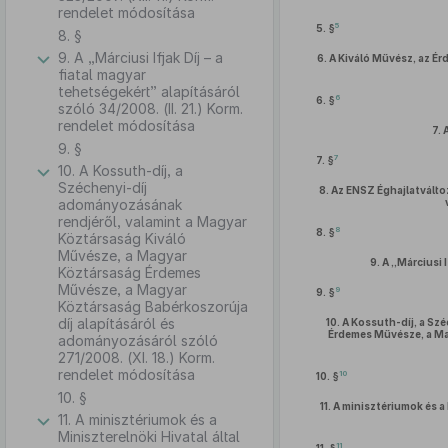
rendelet módosítása
5
5. §
8. §
9. A „Márciusi Ifjak Díj – a
6.
A Kiváló Művész, az É
fiatal magyar
tehetségekért” alapításáról
6
6. §
szóló 34/2008. (II. 21.) Korm.
rendelet módosítása
7.
9. §
7
7. §
10. A Kossuth-díj, a
Széchenyi-díj
8.
Az ENSZ Éghajlatválto
adományozásának
rendjéről, valamint a Magyar
8
8. §
Köztársaság Kiváló
Művésze, a Magyar
9.
A „Márciusi I
Köztársaság Érdemes
Művésze, a Magyar
9
9. §
Köztársaság Babérkoszorúja
díj alapításáról és
10.
A Kossuth-díj, a Sz
Érdemes Művésze, a Ma
adományozásáról szóló
271/2008. (XI. 18.) Korm.
rendelet módosítása
10
10. §
10. §
11.
A minisztériumok és a 
11. A minisztériumok és a
Miniszterelnöki Hivatal által
11