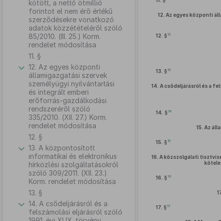
11. §
kötött, a nettó ötmillió
forintot el nem érő értékű
12.
Az egyes központi áll
szerződésekre vonatkozó
adatok közzétételéről szóló
12
85/2010. (III. 25.) Korm.
12. §
rendelet módosítása
11. §
12. Az egyes központi
13
13. §
államigazgatási szervek
személyügyi nyilvántartási
14.
A csődeljárásról és a fe
és integrált emberi
erőforrás-gazdálkodási
rendszeréről szóló
14
14. §
335/2010. (XII. 27.) Korm.
rendelet módosítása
15.
Az áll
12. §
15
15. §
13. A központosított
informatikai és elektronikus
16.
A közszolgálati tisztvis
kötele
hírközlési szolgáltatásokról
szóló 309/2011. (XII. 23.)
16
16. §
Korm. rendelet módosítása
13. §
1
14. A csődeljárásról és a
17
17. §
felszámolási eljárásról szóló
1991. évi XLIX. törvény