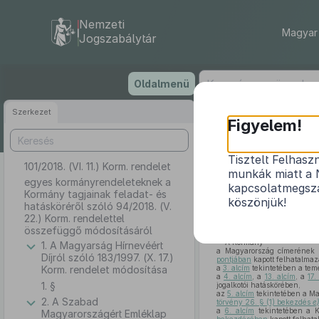
Nemzeti
Magyar 
Jogszabálytár
Ugrás
Oldalmenü
a
tartalomra
Szerkezet
Figyelem!
Tisztelt Felhasz
101/2018. (VI. 11.) Korm. rendelet
egyes kormányr
munkák miatt a 
94/20
egyes kormányrendeleteknek a
kapcsolatmegsza
Kormány tagjainak feladat- és
köszönjük!
hatásköréről szóló 94/2018. (V.
22.) Korm. rendelettel
összefüggő módosításáról
A Kormány
1. A Magyarság Hírnevéért
a Magyarország címerének é
Díjról szóló 183/1997. (X. 17.)
pontjában
kapott felhatalmaz
Korm. rendelet módosítása
a
3. alcím
tekintetében a teme
a
4. alcím
, a
13. alcím
, a
17.
1. §
jogalkotói hatáskörében,
az
5. alcím
tekintetében a Ma
2. A Szabad
törvény 26. § (1) bekezdés
e
a
6. alcím
tekintetében a 
Magyarországért Emléklap