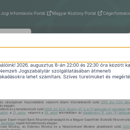
Jogi Információs Portál
Magyar Közlöny Portál
Céginformáció
101/2018. (VI. 11.) Korm. rendelet
nálóink! 2026. augusztus 8-án 22:00 és 22:30 óra között ka
endeleteknek a Kormány tagjainak feladat- és hat
Nemzeti Jogszabálytár szolgáltatásában átmeneti
18. (V. 22.) Korm. rendelettel
összefüggő módosítá
kadásokra lehet számítani. Szíves türelmüket és megért
Hatályos: 2018. 06. 13. –
s zászlajának használatáról, valamint állami kitüntetéseiről szóló
2011. évi CCII. t
ás alapján,
tőkről és a temetkezésről szóló
1999. évi XLIII. törvény 41. §-a (1) bekezdés
h)
pontjában
ka
 alcím
, a
21. alcím
, valamint a
39. alcím
tekintetében az
Alaptörvény 15. cikk (3) bekez
gyar Export-Import Bank Részvénytársaságról és a Magyar Exporthitel Biztosító Részvénytá
)
pontjában
kapott felhatalmazás alapján,
Kiváló Művész, az Érdemes Művész és a Népművészet Mestere járadékáról szóló
2004