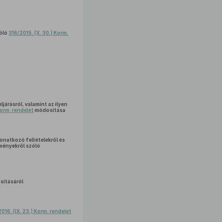
zóló
316/2015. (X. 30.) Korm.
árásról, valamint az ilyen
Korm. rendelet
módosítása
onatkozó feltételekről és
lményekről szóló
ításáról
016. (IX. 23.) Korm. rendelet