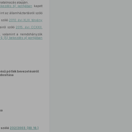
hatalmazás alapján,
bekezdés
b)
pontjában
kapott
int az államháztartásról szóló
l szóló
2010. évi XLIII. törvény
airól szóló
2015. évi CCXXII.
en, valamint a nemdohányzók
. § (5) bekezdés
a)
pontjában
zésű pótlék bevezetéséről
dosítása
sa
l szóló
232/2003. (XII. 16.)