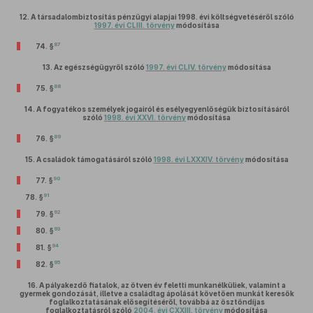
12.
A társadalombiztosítás pénzügyi alapjai 1998. évi költségvetéséről szóló
1997. évi CLIII. törvény
módosítása
87
74. §
13.
Az egészségügyről szóló
1997. évi CLIV. törvény
módosítása
88
75. §
14.
A fogyatékos személyek jogairól és esélyegyenlőségük biztosításáról
szóló
1998. évi XXVI. törvény
módosítása
89
76. §
15.
A családok támogatásáról szóló
1998. évi LXXXIV. törvény
módosítása
90
77. §
91
78. §
92
79. §
93
80. §
94
81. §
95
82. §
16.
A pályakezdő fiatalok, az ötven év feletti munkanélküliek, valamint a
gyermek gondozását, illetve a családtag ápolását követően munkát keresők
foglalkoztatásának elősegítéséről, továbbá az ösztöndíjas
foglalkoztatásról szóló
2004. évi CXXIII. törvény
módosítása