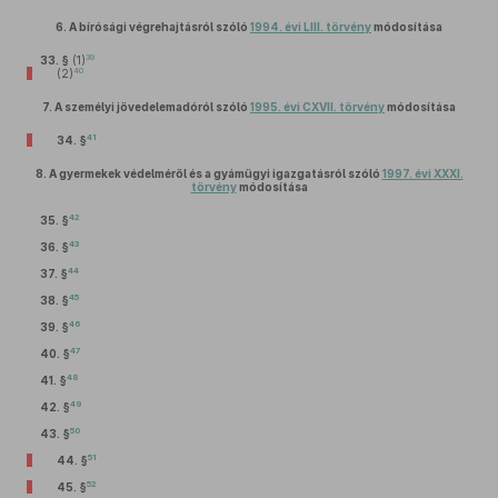
6.
A bírósági végrehajtásról szóló
1994. évi LIII. törvény
módosítása
39
33. §
(1)
40
(2)
7.
A személyi jövedelemadóról szóló
1995. évi CXVII. törvény
módosítása
41
34. §
8.
A gyermekek védelméről és a gyámügyi igazgatásról szóló
1997. évi XXXI.
törvény
módosítása
42
35. §
43
36. §
44
37. §
45
38. §
46
39. §
47
40. §
48
41. §
49
42. §
50
43. §
51
44. §
52
45. §