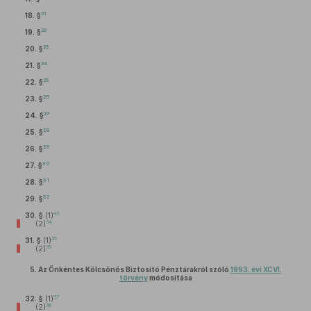
21
18. §
22
19. §
23
20. §
24
21. §
25
22. §
26
23. §
27
24. §
28
25. §
29
26. §
30
27. §
31
28. §
32
29. §
33
30. §
(1)
34
(2)
35
31. §
(1)
36
(2)
5.
Az Önkéntes Kölcsönös Biztosító Pénztárakról szóló
1993. évi XCVI.
törvény
módosítása
37
32. §
(1)
38
(2)