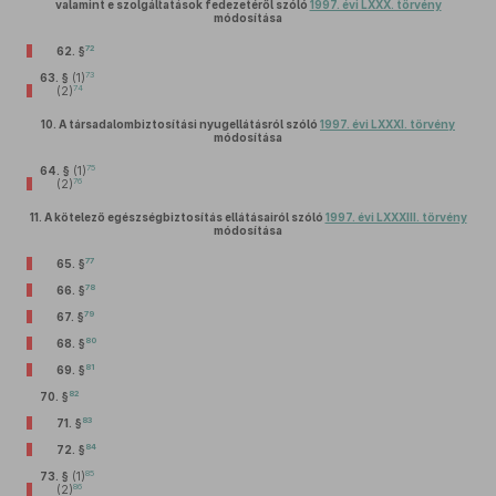
valamint e szolgáltatások fedezetéről szóló
1997. évi LXXX. törvény
módosítása
72
62. §
73
63. §
(1)
74
(2)
10.
A társadalombiztosítási nyugellátásról szóló
1997. évi LXXXI. törvény
módosítása
75
64. §
(1)
76
(2)
11.
A kötelező egészségbiztosítás ellátásairól szóló
1997. évi LXXXIII. törvény
módosítása
77
65. §
78
66. §
79
67. §
80
68. §
81
69. §
82
70. §
83
71. §
84
72. §
85
73. §
(1)
86
(2)