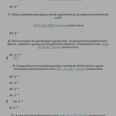
96
83. §
17.
A bűncselekmények áldozatainak segítéséről és az állami kárenyhítésről
szóló
2005. évi CXXXV. törvény
módosítása
97
84. §
18.
A biztonságos és gazdaságos gyógyszer- és gyógyászatisegédeszköz-
ellátás, valamint a gyógyszerforgalmazás általános szabályairól szóló
2006.
évi XCVIII. törvény
módosítása
98
85. §
(1)
99
(2)
19.
A megváltozott munkaképességű személyek ellátásairól és egyes
törvények módosításáról szóló
2011. évi CXCI. törvény
módosítása
100
86. §
101
87. §
102
88. §
103
89. §
104
90. §
105
91. §
20.
A nemzeti felsőoktatásról szóló
2011. évi CCIV. törvény
módosítása