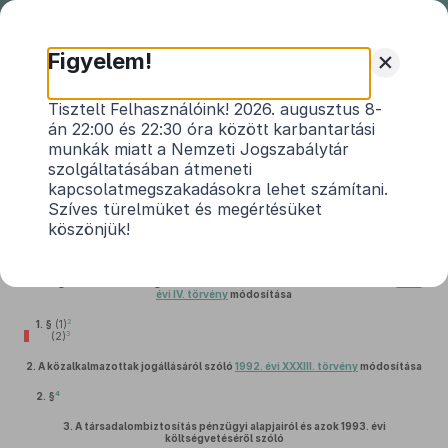
Nemzeti
Jogszabálytár
+
Figyelem!
2018. évi CXVII. törvény
Tisztelt Felhasználóink! 2026. augusztus 8-
án 22:00 és 22:30 óra között karbantartási
egyes szociális, gyermekvédelmi tárgyú,
munkák miatt a Nemzeti Jogszabálytár
valamint egyéb kapcsolódó törvények
szolgáltatásában átmeneti
1
módosításáról
kapcsolatmegszakadásokra lehet számítani.
Szíves türelmüket és megértésüket
Hatályos: 2020. 01. 02. – 2023. 06. 15.
köszönjük!
1.
A foglalkoztatás elősegítéséről és a munkanélküliek ellátásáról szóló
1991.
évi IV. törvény
módosítása
2
1. §
(1)
3
(2)
2.
A közalkalmazottak jogállásáról szóló
1992. évi XXXIII. törvény
módosítása
4
2. §
3.
A társadalombiztosítás pénzügyi alapjairól és azok 1993. évi
költségvetéséről szóló