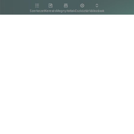
kattintva olvashat.
Szerkezet
Keresés
Megnyitottak
Eszköztár
Változások
Kapcsolat
Felhasználási feltételek
PDF
Akadálymentesítési nyilatkozat
Adatkezelési tájékoztató