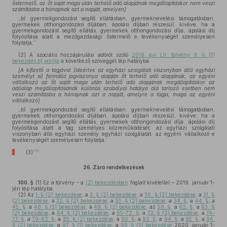
őstermelő, az őt saját maga után terhelő adó alapjának megállapításkor nem veszi
számításba a hónapnak azt a napját, amelyen]
„
b)
gyermekgondozást segítő ellátásban, gyermeknevelési támogatásban,
gyermekek otthongondozási díjában, ápolási díjban részesül, kivéve, ha a
gyermekgondozást segítő ellátás, gyermekek otthongondozási díja, ápolási díj
folyósítása alatt a mezőgazdasági őstermelő e tevékenységét személyesen
folytatja;”
(2)
A szociális hozzájárulási adóról szóló
2018. évi LII. törvény 9. § (1)
bekezdés b) pontja
a következő szöveggel lép hatályba:
[A kifizető a tagjával (ideértve az egyházi szolgálati viszonyban álló egyházi
személyt is) fennálló jogviszonya alapján őt terhelő adó alapjának, az egyéni
vállalkozó az őt saját maga után terhelő adó alapjának megállapításkor az
adóalap megállapításának különös szabályai hatálya alá tartozó esetben nem
veszi számításba a hónapnak azt a napját, amelyre a tagja, maga az egyéni
vállalkozó]
„
b)
gyermekgondozást segítő ellátásban, gyermeknevelési támogatásban,
gyermekek otthongondozási díjában, ápolási díjban részesül, kivéve, ha a
gyermekgondozást segítő ellátás, gyermekek otthongondozási díja, ápolási díj
folyósítása alatt a tag személyes közreműködését, az egyházi szolgálati
viszonyban álló egyházi személy egyházi szolgálatát, az egyéni vállalkozó e
tevékenységét személyesen folytatja;”
115
(3)
26.
Záró rendelkezések
100. §
(1)
Ez a törvény – a
(2) bekezdésben
foglalt kivétellel – 2019. január 1-
jén lép hatályba.
(2)
Az
1. § (2) bekezdése
, a
3. § (2) bekezdése
, a
30. § (2) bekezdése
, a
31. §
(2) bekezdése
, a
32. § (2) bekezdése
, a
33. § (2) bekezdése
, a
34. §
, a
44. §
, a
45. §
, a
48. § (3) bekezdése
, a
49. § (2) bekezdése
, az
59. §
, a
62. §
, a
63. §
(2) bekezdése
, a
64. § (2) bekezdése
, a
65–72. §
, a
73. § (2) bekezdése
, a
74–
77. §
, a
79–82. §
, a
85. § (2) bekezdése
, a
90. §
, a
92. §
, a
94. §
, a
95. §
, a
96.
§ (2) bekezdése
, a
97. § (1) bekezdése
, a
99. § (3) bekezdése
2020. január 1-