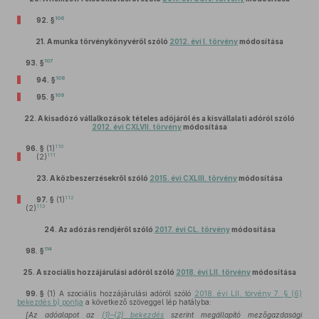
106
92. §
21.
A munka törvénykönyvéről szóló
2012. évi I. törvény
módosítása
107
93. §
108
94. §
109
95. §
22.
A kisadózó vállalkozások tételes adójáról és a kisvállalati adóról szóló
2012. évi CXLVII. törvény
módosítása
110
96. §
(1)
111
(2)
23.
A közbeszerzésekről szóló
2015. évi CXLIII. törvény
módosítása
112
97. §
(1)
113
(2)
24.
Az adózás rendjéről szóló
2017. évi CL. törvény
módosítása
114
98. §
25.
A szociális hozzájárulási adóról szóló
2018. évi LII. törvény
módosítása
99. §
(1)
A szociális hozzájárulási adóról szóló
2018. évi LII. törvény 7. § (6)
bekezdés b) pontja
a következő szöveggel lép hatályba:
[Az adóalapot az
(1)–(2) bekezdés
szerint megállapító mezőgazdasági