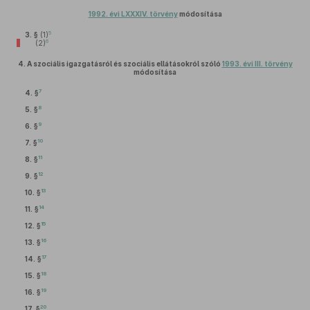
1992. évi LXXXIV. törvény
módosítása
5
3. §
(1)
6
(2)
4.
A szociális igazgatásról és szociális ellátásokról szóló
1993. évi III. törvény
módosítása
7
4. §
8
5. §
9
6. §
10
7. §
11
8. §
12
9. §
13
10. §
14
11. §
15
12. §
16
13. §
17
14. §
18
15. §
19
16. §
20
17. §