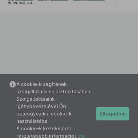
jén lép hatályba.
A cookie-k segítenek
szolgáltatásaink biztosításában.
Szolgáltatásaink
igénybevételével Ön
beleegyezik a cookie-k
Elfogadom
használatába.
A cookie-k kezeléséről
részletesebb információt
ide