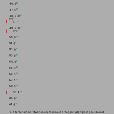
53
46. §
54
47. §
55
48. §
(1)
56
(2)
57
(3)
58
49. §
(1)
59
(2)
60
50. §
61
51. §
62
52. §
63
53. §
64
54. §
65
55. §
66
56. §
67
57. §
68
58. §
69
59. §
70
60. §
71
61. §
9.
A társadalombiztosítás ellátásaira és a magánnyugdíjra jogosultakról,