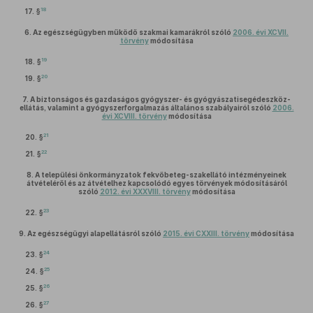
18
17. §
6.
Az egészségügyben működő szakmai kamarákról szóló
2006. évi XCVII.
törvény
módosítása
19
18. §
20
19. §
7.
A biztonságos és gazdaságos gyógyszer- és gyógyászatisegédeszköz-
ellátás, valamint a gyógyszerforgalmazás általános szabályairól szóló
2006.
évi XCVIII. törvény
módosítása
21
20. §
22
21. §
8.
A települési önkormányzatok fekvőbeteg-szakellátó intézményeinek
átvételéről és az átvételhez kapcsolódó egyes törvények módosításáról
szóló
2012. évi XXXVIII. törvény
módosítása
23
22. §
9.
Az egészségügyi alapellátásról szóló
2015. évi CXXIII. törvény
módosítása
24
23. §
25
24. §
26
25. §
27
26. §