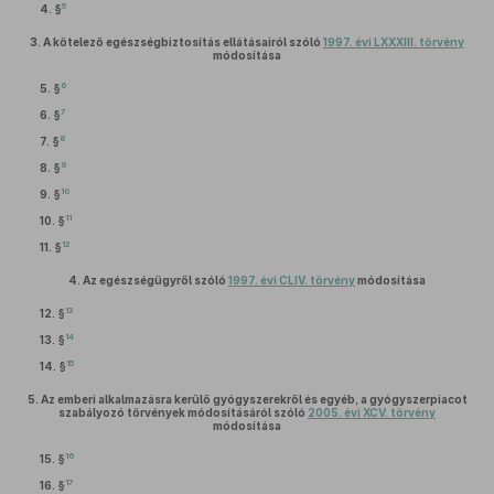
5
4. §
3.
A kötelező egészségbiztosítás ellátásairól szóló
1997. évi LXXXIII. törvény
módosítása
6
5. §
7
6. §
8
7. §
9
8. §
10
9. §
11
10. §
12
11. §
4.
Az egészségügyről szóló
1997. évi CLIV. törvény
módosítása
13
12. §
14
13. §
15
14. §
5.
Az emberi alkalmazásra kerülő gyógyszerekről és egyéb, a gyógyszerpiacot
szabályozó törvények módosításáról szóló
2005. évi XCV. törvény
módosítása
16
15. §
17
16. §