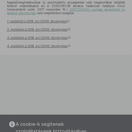
fogalommeghatározása új pszichoaktív anyagokkal való kiegészítése céljából
történő módosításáról és a 2005/387/IB tanácsi határozat hatályon kívül
helyezéséről szóló, 2017. november 15-i
2017/2103/EU európai parlamenti és
tanácsi irányelvnek
való megfelelést szolgálja.
37
1. melléklet a 2018. évi CXVIII. törvényhez
38
2. melléklet a 2018. évi CXVIII. törvényhez
39
3. melléklet a 2018. évi CXVIII. törvényhez
40
4. melléklet a 2018. évi CXVIII. törvényhez
A cookie-k segítenek
szolgáltatásaink biztosításában.