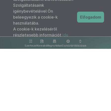
Szolgáltatásaink
igénybevételével Ön
beleegyezik a cookie-k
Elfogadom
használatába.
A cookie-k kezeléséről
részletesebb információt
ide
kattintva olvashat.
Szerkezet
Keresés
Megnyitottak
Eszköztár
Változások