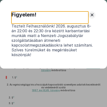
Nemzeti
Jogszabálytár
+
Figyelem!
2018. évi CXVIII. törvény
Tisztelt Felhasználóink! 2026. augusztus 8-
án 22:00 és 22:30 óra között karbantartási
egyes egészségügyi és egészségbiztosítási
munkák miatt a Nemzeti Jogszabálytár
tárgyú, valamint az egészségüggyel
szolgáltatásában átmeneti
1
összefüggő egyes törvények módosításáról
kapcsolatmegszakadásokra lehet számítani.
Szíves türelmüket és megértésüket
Hatályos: 2019. 01. 16. –
köszönjük!
1.
Az egészségügyi hatósági és igazgatási tevékenységről szóló
1991. évi XI.
törvény
módosítása
2
1. §
2.
Az egészségügyi és a hozzájuk kapcsolódó személyes adatok kezeléséről
és védelméről szóló
1997. évi XLVII. törvény
módosítása
3
2. §
4
3. §