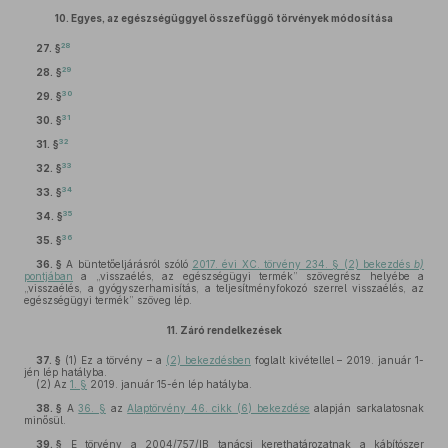
10.
Egyes, az egészségüggyel összefüggő törvények módosítása
28
27. §
29
28. §
30
29. §
31
30. §
32
31. §
33
32. §
34
33. §
35
34. §
36
35. §
36. §
A büntetőeljárásról szóló
2017. évi XC. törvény 234. § (2) bekezdés
b)
pontjában
a „visszaélés, az egészségügyi termék” szövegrész helyébe a
„visszaélés, a gyógyszerhamisítás, a teljesítményfokozó szerrel visszaélés, az
egészségügyi termék” szöveg lép.
11.
Záró rendelkezések
37. §
(1)
Ez a törvény – a
(2) bekezdésben
foglalt kivétellel – 2019. január 1-
jén lép hatályba.
(2)
Az
1. §
2019. január 15-én lép hatályba.
38. §
A
36. §
az
Alaptörvény 46. cikk (6) bekezdése
alapján sarkalatosnak
minősül.
39. §
E törvény a 2004/757/IB tanácsi kerethatározatnak a kábítószer