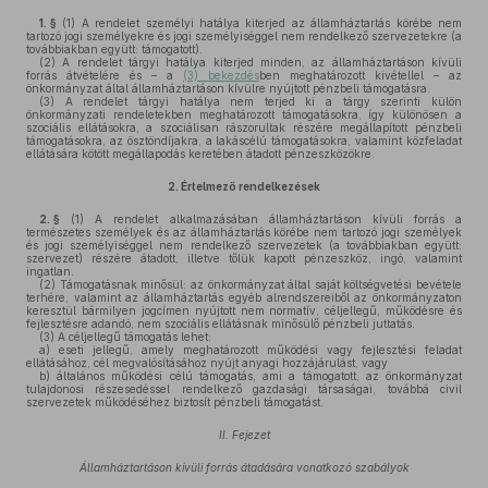
1. §
(1)
A rendelet személyi hatálya kiterjed az államháztartás körébe nem
tartozó jogi személyekre és jogi személyiséggel nem rendelkező szervezetekre (a
továbbiakban együtt: támogatott).
(2)
A rendelet tárgyi hatálya kiterjed minden, az államháztartáson kívüli
forrás átvételére és – a
(3) bekezdés
ben meghatározott kivétellel – az
önkormányzat által államháztartáson kívülre nyújtott pénzbeli támogatásra.
(3)
A rendelet tárgyi hatálya nem terjed ki a tárgy szerinti külön
önkormányzati rendeletekben meghatározott támogatásokra, így különösen a
szociális ellátásokra, a szociálisan rászorultak részére megállapított pénzbeli
támogatásokra, az ösztöndíjakra, a lakáscélú támogatásokra, valamint közfeladat
ellátására kötött megállapodás keretében átadott pénzeszközökre.
2.
Értelmező rendelkezések
2. §
(1)
A rendelet alkalmazásában államháztartáson kívüli forrás a
természetes személyek és az államháztartás körébe nem tartozó jogi személyek
és jogi személyiséggel nem rendelkező szervezetek (a továbbiakban együtt:
szervezet) részére átadott, illetve tőlük kapott pénzeszköz, ingó, valamint
ingatlan.
(2)
Támogatásnak minősül: az önkormányzat által saját költségvetési bevétele
terhére, valamint az államháztartás egyéb alrendszereiből az önkormányzaton
keresztül bármilyen jogcímen nyújtott nem normatív, céljellegű, működésre és
fejlesztésre adandó, nem szociális ellátásnak minősülő pénzbeli juttatás.
(3)
A céljellegű támogatás lehet:
a)
eseti jellegű, amely meghatározott működési vagy fejlesztési feladat
ellátásához, cél megvalósításához nyújt anyagi hozzájárulást, vagy
b)
általános működési célú támogatás, ami a támogatott, az önkormányzat
tulajdonosi részesedéssel rendelkező gazdasági társaságai, továbbá civil
szervezetek működéséhez biztosít pénzbeli támogatást.
II. Fejezet
Államháztartáson kívüli forrás átadására vonatkozó szabályok