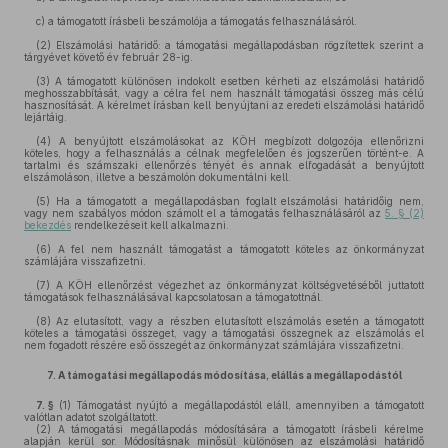
c)
a támogatott írásbeli beszámolója a támogatás felhasználásáról.
(2)
Elszámolási határidő: a támogatási megállapodásban rögzítettek szerint a
tárgyévet követő év február 28-ig.
(3)
A támogatott különösen indokolt esetben kérheti az elszámolási határidő
meghosszabbítását, vagy a célra fel nem használt támogatási összeg más célú
hasznosítását. A kérelmet írásban kell benyújtani az eredeti elszámolási határidő
lejártáig.
(4)
A benyújtott elszámolásokat az KÖH megbízott dolgozója ellenőrizni
köteles, hogy a felhasználás a célnak megfelelően és jogszerűen történt-e. A
tartalmi és számszaki ellenőrzés tényét és annak elfogadását a benyújtott
elszámoláson, illetve a beszámolón dokumentálni kell.
(5)
Ha a támogatott a megállapodásban foglalt elszámolási határidőig nem,
vagy nem szabályos módon számolt el a támogatás felhasználásáról az
5. § (2)
bekezdés
rendelkezéseit kell alkalmazni.
(6)
A fel nem használt támogatást a támogatott köteles az önkormányzat
számlájára visszafizetni.
(7)
A KÖH ellenőrzést végezhet az önkormányzat költségvetéséből juttatott
támogatások felhasználásával kapcsolatosan a támogatottnál.
(8)
Az elutasított, vagy a részben elutasított elszámolás esetén a támogatott
köteles a támogatási összeget, vagy a támogatási összegnek az elszámolás el
nem fogadott részére eső összegét az önkormányzat számlájára visszafizetni.
7.
A támogatási megállapodás módosítása, elállás a megállapodástól
7. §
(1)
Támogatást nyújtó a megállapodástól eláll, amennyiben a támogatott
valótlan adatot szolgáltatott.
(2)
A támogatási megállapodás módosítására a támogatott írásbeli kérelme
alapján kerül sor. Módosításnak minősül különösen az elszámolási határidő