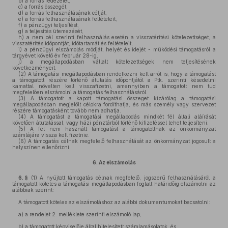
b)
a forrás fedezetét,
c)
a forrás összegét,
d)
a forrás felhasználásának célját,
e)
a forrás felhasználásának feltételeit,
f)
a pénzügyi teljesítést,
g)
a teljesítés ütemezését,
h)
a nem cél szerinti felhasználás esetén a visszatérítési kötelezettséget, a
visszatérítés időpontját, időtartamát és feltételeit,
i)
a pénzügyi elszámolás módját, helyét és idejét - működési támogatásról a
tárgyévet követő év február 28-ig,
j)
a megállapodásban vállalt kötelezettségek nem teljesítésének
következményeit.
(2)
A támogatási megállapodásban rendelkezni kell arról is, hogy a támogatást
a támogatott részére történő átutalás időpontjától a Ptk. szerinti késedelmi
kamattal növelten kell visszafizetni, amennyiben a támogatott nem tud
megfelelően elszámolni a támogatás felhasználásáról.
(3)
A támogatott a kapott támogatási összeget kizárólag a támogatási
megállapodásban megjelölt célokra fordíthatja, és más személy vagy szervezet
részére támogatásként tovább nem adhatja.
(4)
A támogatást a támogatási megállapodás mindkét fél általi aláírását
követően átutalással, vagy házi pénztárból történő kifizetéssel lehet teljesíteni.
(5)
A fel nem használt támogatást a támogatottnak az önkormányzat
számlájára vissza kell fizetnie.
(6)
A támogatás célnak megfelelő felhasználását az önkormányzat jogosult a
helyszínen ellenőrizni.
6.
Az elszámolás
6. §
(1)
A nyújtott támogatás célnak megfelelő, jogszerű felhasználásáról a
támogatott köteles a támogatási megállapodásban foglalt határidőig elszámolni az
alábbiak szerint:
A támogatott köteles az elszámoláshoz az alábbi dokumentumokat becsatolni:
a)
a rendelet 2. melléklete szerinti elszámoló lap,
b)
a támogatott képviselője által hitelesített számlamásolatok, és