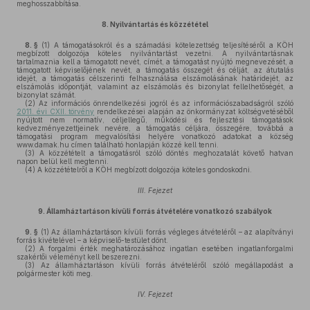
meghosszabbítása.
8.
Nyilvántartás és közzététel
8. §
(1)
A támogatásokról és a számadási kötelezettség teljesítéséről a KÖH
megbízott dolgozója köteles nyilvántartást vezetni. A nyilvántartásnak
tartalmaznia kell a támogatott nevét, címét, a támogatást nyújtó megnevezését, a
támogatott képviselőjének nevét, a támogatás összegét és célját, az átutalás
idejét, a támogatás célszerinti felhasználása elszámolásának határidejét, az
elszámolás időpontját, valamint az elszámolás és bizonylat fellelhetőségét, a
bizonylat számát.
(2)
Az információs önrendelkezési jogról és az információszabadságról szóló
2011. évi CXII. törvény
rendelkezései alapján az önkormányzat költségvetéséből
nyújtott nem normatív, céljellegű, működési és fejlesztési támogatások
kedvezményezettjeinek nevére, a támogatás céljára, összegére, továbbá a
támogatási program megvalósítási helyére vonatkozó adatokat a község
www.damak.hu címen található honlapján közzé kell tenni.
(3)
A közzétételt a támogatásról szóló döntés meghozatalát követő hatvan
napon belül kell megtenni.
(4)
A közzétételről a KÖH megbízott dolgozója köteles gondoskodni.
III. Fejezet
9.
Államháztartáson kívüli forrás átvételére vonatkozó szabályok
9. §
(1)
Az államháztartáson kívüli forrás végleges átvételéről – az alapítványi
forrás kivételével – a képviselő-testület dönt.
(2)
A forgalmi érték meghatározásához ingatlan esetében ingatlanforgalmi
szakértői véleményt kell beszerezni.
(3)
Az államháztartáson kívüli forrás átvételéről szóló megállapodást a
polgármester köti meg.
IV. Fejezet