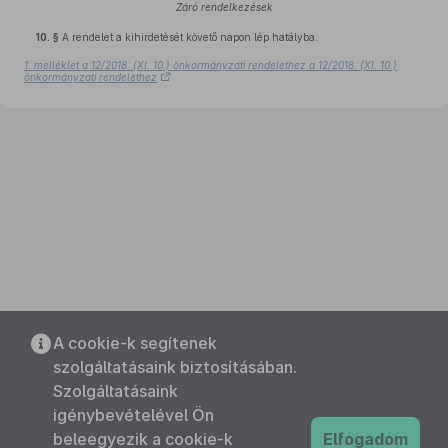
Záró rendelkezések
10. §
A rendelet a kihirdetését követő napon lép hatályba.
1. melléklet a 12/2018. (XI. 10.) önkormányzati rendelethez a 12/2018. (XI. 10.)
önkormányzati rendelethez
A cookie-k segítenek
szolgáltatásaink biztosításában.
Szolgáltatásaink
igénybevételével Ön
beleegyezik a cookie-k
Elfogadom