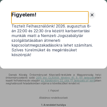
Nemzeti
Jogszabálytár
+
Figyelem!
Damak Község Önkormányzat
Tisztelt Felhasználóink! 2026. augusztus 8-
án 22:00 és 22:30 óra között karbantartási
Képviselő-testületének 12/2018.
munkák miatt a Nemzeti Jogszabálytár
(XI.10.) önkormányzati rendelete
szolgáltatásában átmeneti
az államháztartáson kívüli forrás átvételéről és
kapcsolatmegszakadásokra lehet számítani.
Szíves türelmüket és megértésüket
átadásáról
köszönjük!
Hatályos: 2023. 03. 01. –
Damak Község Önkormányzat Képviselő-testülete a Magyarország helyi
önkormányzatairól szóló
2011. évi CLXXXIX. törvény 41. § (9) bekezdés
ében
kapott felhatalmazás alapján
az Alaptörvény 32. cikk (1) bekezdés a) pont
jában
meghatározott feladatkörében eljárva a következőket rendeli el:
I. Fejezet
Általános rendelkezések
1.
A rendelet hatálya