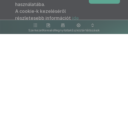
használatába.
A cookie-k kezeléséről
részletesebb információt
ide
kattintva olvashat.
Szerkezet
Keresés
Megnyitottak
Eszköztár
Változások
Kapcsolat
Felhasználási feltételek