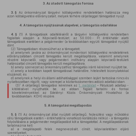
3.
Az átadott támogatás forrása
3. §
Az önkormányzat tárgyévi költségvetési rendeletében határozza meg
azon költségvetési előirányzatait, melyek terhére céljelleggel támogatást nyújt.
4.
A támogatás nyújtásának alapelvei, a támogatás odaítélése
4. §
(1)
A támogatások odaítéléséről a tárgyévi költségvetési rendeletben
foglaltak alapján a Képviselő-testület, az 50.000.- Ft értékhatár alatti
támogatások esetében a polgármester (a továbbiakban együtt: támogatást nyújtó)
dönt.
(2)
Támogatásban részesülhet az a támogatott,
a)
amelynek javára az önkormányzat mindenkori költségvetési rendeletének
előirányzatában címzett támogatás került megállapításra, valamint amelynek
részére képviselői, vagy polgármesteri indítvány alapján képviselő-testületi
határozattal címzett támogatás került megállapításra,
b)
amely szervezet az önkormányzathoz támogatás iránti kérelmet nyújtott be,
c)
amely a korábban kapott támogatással határidőre, hitelesített bizonylatokkal
elszámolt, és
d)
amelynek a helyi és állami adóhatósággal szemben lejárt tartozása nincs és
nyilatkozatban rögzíti, vagy szerepel a köztartozásmentes adózói adatbázisban.
1
(3)
A céljellegű támogatási kérelmek az
1. melléklet
– Pályázati adatlap -
kitöltésével nyújthatók be, az abban foglalt tartalmi és formai
követelményekkel az Edelényi Közös Önkormányzati Hivatalhoz (a
továbbiakban: KÖH) részére.
5.
A támogatási megállapodás
5. §
(1)
Az önkormányzat által nyújtott céljellegű, fejlesztési vagy működési
célú támogatások esetén – értékhatárra vonatkozó korlátozás nélkül - a támogatás
folyósítására a polgármester megállapodást köt a támogatottal. A megállapodásnak
tartalmaznia kell:
a)
a megállapodó felek megnevezését, címét, képviseletében eljáró
személyeket,