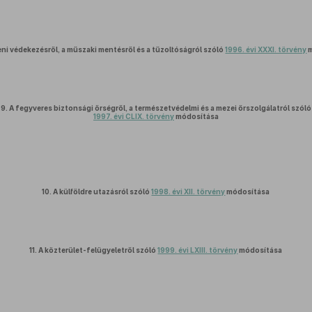
leni védekezésről, a műszaki mentésről és a tűzoltóságról szóló
1996. évi XXXI. törvény
m
9.
A fegyveres biztonsági őrségről, a természetvédelmi és a mezei őrszolgálatról szóló
1997. évi CLIX. törvény
módosítása
10.
A külföldre utazásról szóló
1998. évi XII. törvény
módosítása
11.
A közterület-felügyeletről szóló
1999. évi LXIII. törvény
módosítása