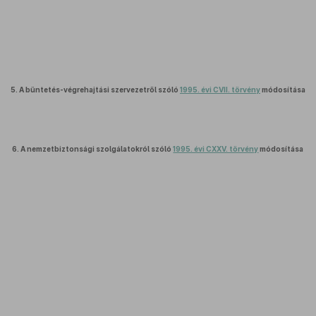
5.
A büntetés-végrehajtási szervezetről szóló
1995. évi CVII. törvény
módosítása
6.
A nemzetbiztonsági szolgálatokról szóló
1995. évi CXXV. törvény
módosítása