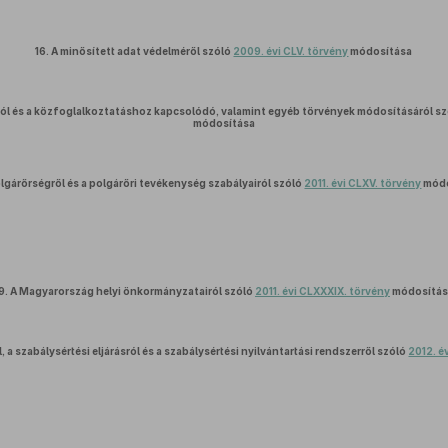
16.
A minősített adat védelméről szóló
2009. évi CLV. törvény
módosítása
ól és a közfoglalkoztatáshoz kapcsolódó, valamint egyéb törvények módosításáról s
módosítása
lgárőrségről és a polgárőri tevékenység szabályairól szóló
2011. évi CLXV. törvény
módo
9.
A Magyarország helyi önkormányzatairól szóló
2011. évi CLXXXIX. törvény
módosítás
, a szabálysértési eljárásról és a szabálysértési nyilvántartási rendszerről szóló
2012. év