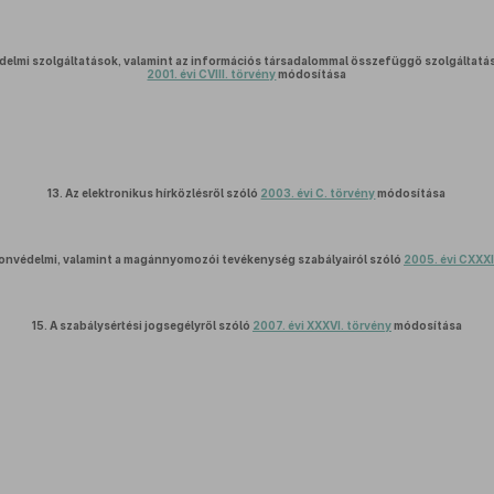
edelmi szolgáltatások, valamint az információs társadalommal összefüggő szolgáltatás
2001. évi CVIII. törvény
módosítása
13.
Az elektronikus hírközlésről szóló
2003. évi C. törvény
módosítása
yonvédelmi, valamint a magánnyomozói tevékenység szabályairól szóló
2005. évi CXXXI
15.
A szabálysértési jogsegélyről szóló
2007. évi XXXVI. törvény
módosítása