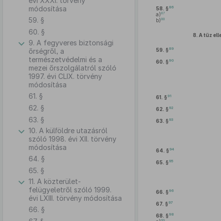
évi XXXI. törvény
módosítása
86
58. §
87
a)
59. §
88
b)
60. §
8.
A tűz el
9. A fegyveres biztonsági
89
őrségről, a
59. §
természetvédelmi és a
90
60. §
mezei őrszolgálatról szóló
1997. évi CLIX. törvény
módosítása
61. §
91
61. §
62. §
92
62. §
63. §
93
63. §
10. A külföldre utazásról
szóló 1998. évi XII. törvény
módosítása
94
64. §
64. §
95
65. §
65. §
11. A közterület-
felügyeletről szóló 1999.
96
66. §
évi LXIII. törvény módosítása
97
67. §
66. §
98
68. §
99