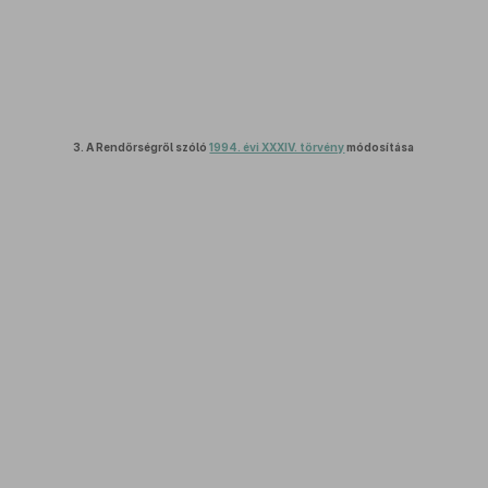
3.
A Rendőrségről szóló
1994. évi XXXIV. törvény
módosítása