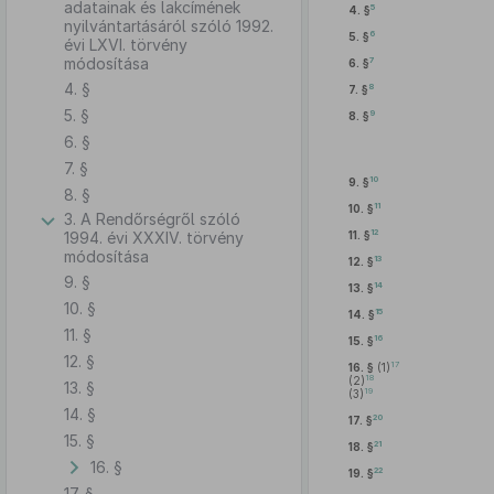
adatainak és lakcímének
5
4. §
nyilvántartásáról szóló 1992.
6
5. §
évi LXVI. törvény
módosítása
7
6. §
4. §
8
7. §
5. §
9
8. §
6. §
7. §
10
9. §
8. §
11
10. §
3. A Rendőrségről szóló
12
1994. évi XXXIV. törvény
11. §
módosítása
13
12. §
9. §
14
13. §
10. §
15
14. §
11. §
16
15. §
12. §
17
16. §
(1)
18
(2)
13. §
19
(3)
14. §
20
17. §
15. §
21
18. §
16. §
22
19. §
17. §