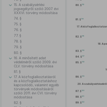
15. A szabálysértési
113
80. §
jogsegélyről szóló 2007. évi
XXXVI. törvény módosítása
74. §
114
81. §
75. §
17.
A közfoglalkoztatásr
76. §
77. §
115
82. §
78. §
18.
A po
79. §
116
83. §
80. §
117
84. §
16. A minősített adat
védelméről szóló 2009. évi
118
85. §
CLV. törvény módosítása
1
81. §
17. A közfoglalkoztatásról
119
86. §
és a közfoglalkoztatáshoz
20.
A szabálysértésekről
kapcsolódó, valamint egyéb
törvények módosításáról
120
87. §
szóló 2011. évi CVI. törvény
121
módosítása
88. §
82. §
122
89. §