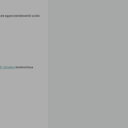
ok egyes kérdéseiről szóló
II. törvény
módosítása