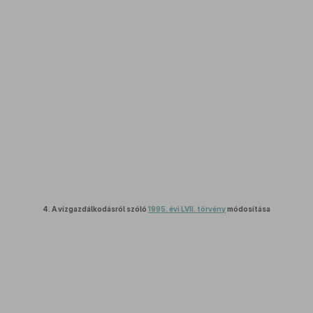
4.
A vízgazdálkodásról szóló
1995. évi LVII. törvény
módosítása