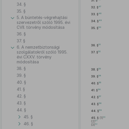
31. §
34. §
47
32. §
35. §
48
33. §
5. A büntetés-végrehajtási
49
34. §
szervezetről szóló 1995. évi
CVII. törvény módosítása
50
35. §
36. §
37. §
51
36. §
6. A nemzetbiztonsági
szolgálatokról szóló 1995.
52
37. §
évi CXXV. törvény
módosítása
38. §
53
38. §
39. §
54
39. §
40. §
55
40. §
41. §
56
41. §
42. §
57
42. §
43. §
58
43. §
44. §
59
44. §
45. §
60
45. §
(1)
61
(2)
46. §
62
(3)