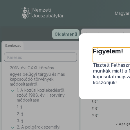
Nemzeti
Magyar 
Jogszabálytár
Ugrás
Oldalmenü
a
tartalomra
Szerkezet
Figyelem!
Tisztelt Felhasz
2018. évi CXXI. törvény
egyes b
munkák miatt a 
egyes belügyi tárgyú és más
kapcsolatmegsza
kapcsolódó törvények
köszönjük!
módosításáról
1. A közúti közlekedésről
szóló 1988. évi I. törvény
módosítása
2
1. §
1. §
3
2. §
2. §
4
3. §
3. §
2.
A polgá
2. A polgárok személyi