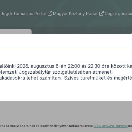
Jogi Információs Portál
Magyar Közlöny Portál
Céginformáció
2018. évi CXXI. törvény
nálóink! 2026. augusztus 8-án 22:00 és 22:30 óra között ka
elügyi tárgyú és más kapcsolódó törvények módos
Nemzeti Jogszabálytár szolgáltatásában átmeneti
Hatályos: 2020. 01. 02. –
kadásokra lehet számítani. Szíves türelmüket és megért
1.
A közúti közlekedésről szóló
1988. évi I. törvény
módosítása
rok személyi adatainak és lakcímének nyilvántartásáról szóló
1992. évi LXVI. törvény
mó