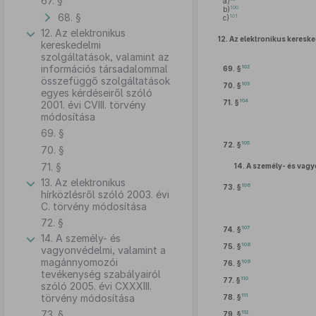
67. §
a)
100
b)
68. §
101
c)
12. Az elektronikus
12.
Az elektronikus keresk
kereskedelmi
szolgáltatások, valamint az
információs társadalommal
102
69. §
összefüggő szolgáltatások
103
70. §
egyes kérdéseiről szóló
104
71. §
2001. évi CVIII. törvény
módosítása
69. §
105
72. §
70. §
71. §
14.
A személy- és vag
13. Az elektronikus
106
73. §
hírközlésről szóló 2003. évi
C. törvény módosítása
72. §
107
74. §
14. A személy- és
108
75. §
vagyonvédelmi, valamint a
magánnyomozói
109
76. §
tevékenység szabályairól
110
77. §
szóló 2005. évi CXXXIII.
111
törvény módosítása
78. §
73. §
112
79. §