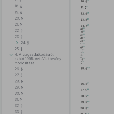
23
20. §
18. §
24
21. §
19. §
25
22. §
20. §
26
23. §
21. §
27
24. §
28
a)
22. §
29
b)
30
c)
23. §
31
d)
32
e)
24. §
33
f)
34
g)
25. §
35
h)
36
i)
4. A vízgazdálkodásról
37
j)
szóló 1995. évi LVII. törvény
38
k)
39
módosítása
l)
26. §
40
25. §
27. §
28. §
41
26. §
29. §
42
27. §
30. §
43
28. §
31. §
44
29. §
32. §
45
30. §
33. §
46