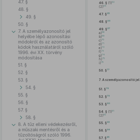
47. §
63
46. §
(1)
64
(2)
48. §
65
47. §
49. §
66
48. §
50. §
67
49. §
7. A személyazonosító jel
68
a)
helyébe lépő azonosítási
69
b)
70
c)
módokról és az azonosító
71
d)
kódok használatáról szóló
72
e)
73
1996. évi XX. törvény
f)
74
g)
módosítása
75
h)
76
i)
51. §
77
50. §
52. §
53. §
7.
A személyazonosító jel
54. §
78
51. §
55. §
79
52. §
56. §
80
53. §
57. §
81
54. §
(1)
82
(2)
58. §
83
55. §
8. A tűz elleni védekezésről,
a műszaki mentésről és a
84
56. §
tűzoltóságról szóló 1996.
85
57. §