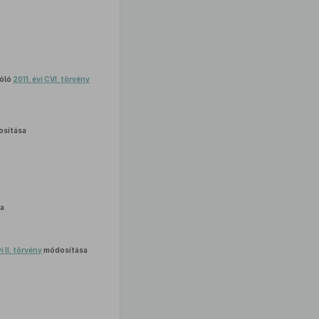
zóló
2011. évi CVI. törvény
sítása
a
i II. törvény
módosítása