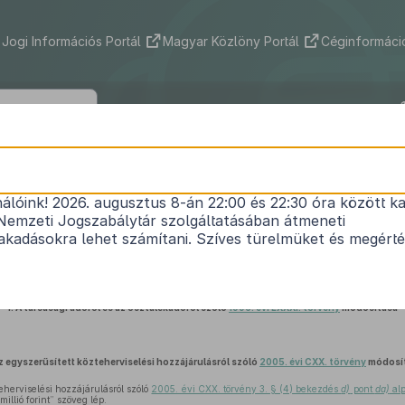
Jogi Információs Portál
Magyar Közlöny Portál
Céginformáció
2018. évi CXXVII. törvény
nálóink! 2026. augusztus 8-án 22:00 és 22:30 óra között ka
áztartásról szóló
2011. évi CXCV. törvény
és egyéb 
Nemzeti Jogszabálytár szolgáltatásában átmeneti
1
módosításáról
kadásokra lehet számítani. Szíves türelmüket és megért
Hatályos: 2019. 01. 01. – 2019. 01. 01.
1.
A társasági adóról és az osztalékadóról szóló
1996. évi LXXXI. törvény
módosítása
z egyszerűsített közteherviselési hozzájárulásról szóló
2005. évi CXX. törvény
módosí
eherviselési hozzájárulásról szóló
2005. évi CXX. törvény 3. § (4) bekezdés
d)
pont
da)
alp
llió forint” szöveg lép.