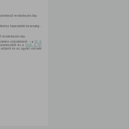
övetkező rendelkezés lép:
táshoz kapcsolódó kezesség-,
 rendelkezés lép:
ztetési szándékáról, – a
10. §
keletkeztető és a
10/B. § (3)
céljáról és az ügylet várható