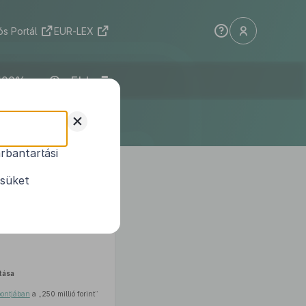
s Portál
EUR-LEX
ELI
+
rbantartási
törvények
ésüket
tása
ontjában
a „250 millió forint”