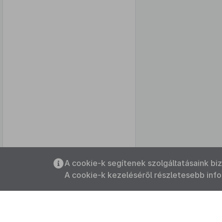
Az oldalmenübe visszatéréshez
A cookie-k segítenek szolgáltatásaink bi
használhatja az
ALT + S
billentyűket.
A cookie-k kezeléséről részletesebb inf