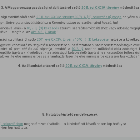
3.
A Magyarország gazdasági stabilitásáról szóló
2011. évi CXCIV. törvény
módosítása
gi stabilitásáról szóló
2011. évi CXCIV. törvény 10/B. § (2) bekezdés
b)
pontja
helyébe a k
-, illetve garanciavállalásához a Kormány abban az esetben járul hozzá, ha)
ranciavállalás – a
10/E. § (3) bekezdés
szerinti szerződésmódosításhoz vagy adósságmegújí
telével – megfelel az
Áht. 96. §-ának
.”
gi stabilitásáról szóló
2011. évi CXCIV. törvény 10/C. § (1) bekezdése
helyébe a következő
gyévre vonatkozó költségvetési rendeletében, határozatában szerepeltetett adósságkeletke
lamint
c)
pont
cb)
és
cd)
alpontja, továbbá a
10/A. §
szerinti működési célú adósságot 
gújító ügyletek kivételével – az adósságot keletkeztető ügyletéhez kapcsolódó fejlesztési 
okért felelős minisztert és az államháztartásért felelős minisztert előzetesen tájékoztatja.”
4.
Az államháztartásról szóló
2011. évi CXCV. törvény
módosítása
5.
Hatályba léptető rendelkezések
2) bekezdésben
meghatározott kivétellel – a kihirdetését követő napon lép hatályba.
-jén lép hatályba.