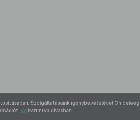
ztosításában. Szolgáltatásaink igénybevételével Ön beleeg
ormációt
ide
kattintva olvashat.