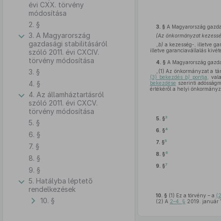
évi CXX. törvény
módosítása
2. §
3. §
A Magyarország gazdasá
3. A Magyarország
(Az önkormányzat kezesség
gazdasági stabilitásáról
„
b)
a kezesség-, illetve ga
illetve garanciavállalás kivé
szóló 2011. évi CXCIV.
törvény módosítása
4. §
A Magyarország gazdasá
3. §
„(1) Az önkormányzat a tár
(3) bekezdés
b)
pontja
, va
4. §
bekezdése
szerinti adósságme
értékéről a helyi önkormányzat
4. Az államháztartásról
szóló 2011. évi CXCV.
törvény módosítása
3
5. §
5. §
4
6. §
6. §
5
7. §
7. §
6
8. §
8. §
7
9. §
9. §
5. Hatályba léptető
rendelkezések
10. §
(1)
Ez a törvény – a
(
10. §
(2)
A
2–4. §
2019. január 1