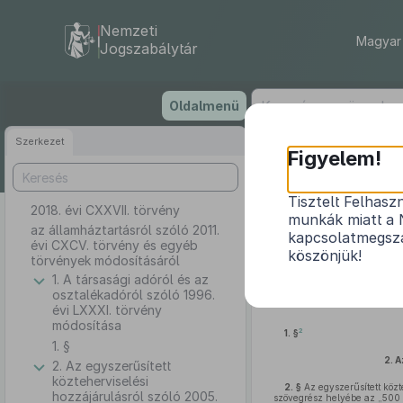
Nemzeti
Magyar 
Jogszabálytár
Ugrás
Oldalmenü
a
tartalomra
Szerkezet
Figyelem!
Tisztelt Felhasz
2018. évi CXXVII. törvény
az államh
munkák miatt a 
az államháztartásról szóló 2011.
kapcsolatmegsza
évi CXCV. törvény és egyéb
köszönjük!
törvények módosításáról
1. A társasági adóról és az
osztalékadóról szóló 1996.
évi LXXXI. törvény
módosítása
2
1. §
1. §
2.
A
2. Az egyszerűsített
közteherviselési
2. §
Az egyszerűsített közt
hozzájárulásról szóló 2005.
szövegrész helyébe az „500 mi