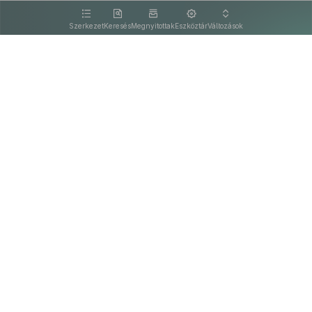
kattintva olvashat.
Szerkezet
Keresés
Megnyitottak
Eszköztár
Változások
Kapcsolat
Felhasználási feltételek
PDF
Akadálymentesítési nyilatkozat
Adatkezelési tájékoztató