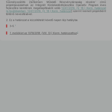
Személyszállító Zártkörűen Működő Részvénytársaság részére” című
projektjavaslatnak az Integrált Közlekedésfejlesztési Operatív Program éves
fejlesztési keretének megállapításáról szóló
1247/2016. (V. 18.) Korm. határozat
[a továbbiakban: 1247/2016. (V. 18.) Korm. határozat
] szerint kiemelt projektként
történő nevesítésével.
2.
Ez a határozat a közzétételét követő napon lép hatályba.
1
3–5.
2
1. melléklet az 1379/2018. (VIII. 13.) Korm. határozathoz