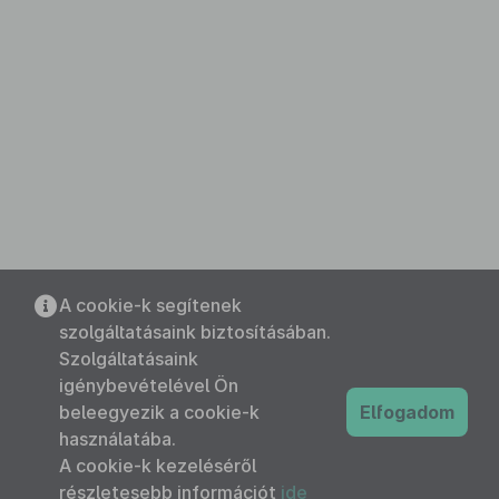
A cookie-k segítenek
szolgáltatásaink biztosításában.
Szolgáltatásaink
igénybevételével Ön
beleegyezik a cookie-k
Elfogadom
használatába.
A cookie-k kezeléséről
részletesebb információt
ide