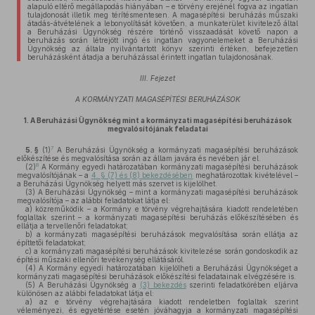
alapuló eltérő megállapodás hiányában – e törvény erejénél fogva az ingatlan
tulajdonosát illetik meg térítésmentesen. A magasépítési beruházás műszaki
átadás-átvételének a lebonyolítását követően, a munkaterület kivitelező által
a Beruházási Ügynökség részére történő visszaadását követő napon a
beruházás során létrejött ingó és ingatlan vagyonelemeket a Beruházási
Ügynökség az általa nyilvántartott könyv szerinti értéken, befejezetlen
beruházásként átadja a beruházással érintett ingatlan tulajdonosának.
III. Fejezet
A KORMÁNYZATI MAGASÉPÍTÉSI BERUHÁZÁSOK
1.
A Beruházási Ügynökség mint a kormányzati magasépítési beruházások
megvalósítójának feladatai
7
5. §
(1)
A Beruházási Ügynökség a kormányzati magasépítési beruházások
előkészítése és megvalósítása során az állam javára és nevében jár el.
8
(2)
A Kormány egyedi határozatában kormányzati magasépítési beruházások
megvalósítójának – a
4. § (7) és (8) bekezdésében
meghatározottak kivételével –
a Beruházási Ügynökség helyett más szervet is kijelölhet.
(3)
A Beruházási Ügynökség – mint a kormányzati magasépítési beruházások
megvalósítója – az alábbi feladatokat látja el:
a)
közreműködik – a Kormány e törvény végrehajtására kiadott rendeletében
foglaltak szerint – a kormányzati magasépítési beruházás előkészítésében és
ellátja a tervellenőri feladatokat;
b)
a kormányzati magasépítési beruházások megvalósítása során ellátja az
építtetői feladatokat;
c)
a kormányzati magasépítési beruházások kivitelezése során gondoskodik az
építési műszaki ellenőri tevékenység ellátásáról.
(4)
A Kormány egyedi határozatában kijelölheti a Beruházási Ügynökséget a
kormányzati magasépítési beruházások előkészítési feladatainak elvégzésére is.
(5)
A Beruházási Ügynökség a
(3) bekezdés
szerinti feladatkörében eljárva
különösen az alábbi feladatokat látja el:
a)
az e törvény végrehajtására kiadott rendeletben foglaltak szerint
véleményezi, és egyetértése esetén jóváhagyja a kormányzati magasépítési