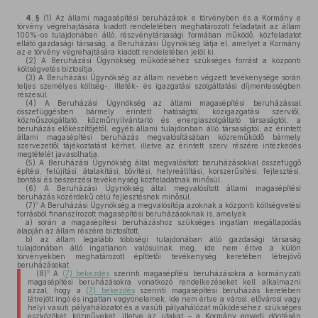
4. §
(1)
Az állami magasépítési beruházások e törvényben és a Kormány e
törvény végrehajtására kiadott rendeletében meghatározott feladatait az állam
100%-os tulajdonában álló, részvénytársasági formában működő, közfeladatot
ellátó gazdasági társaság, a Beruházási Ügynökség látja el, amelyet a Kormány
az e törvény végrehajtására kiadott rendeletében jelöl ki.
(2)
A Beruházási Ügynökség működéséhez szükséges forrást a központi
költségvetés biztosítja.
(3)
A Beruházási Ügynökség az állam nevében végzett tevékenysége során
teljes személyes költség-, illeték- és igazgatási szolgáltatási díjmentességben
részesül.
(4)
A Beruházási Ügynökség az állami magasépítési beruházással
összefüggésben bármely érintett hatóságtól, közigazgatási szervtől,
közműszolgáltató, közműnyilvántartó és energiaszolgáltató társaságtól, a
beruházás előkészítőjétől, egyéb állami tulajdonban álló társaságtól, az érintett
állami magasépítési beruházás megvalósításában közreműködő bármely
szervezettől tájékoztatást kérhet, illetve az érintett szerv részére intézkedés
megtételét javasolhatja.
(5)
A Beruházási Ügynökség által megvalósított beruházásokkal összefüggő
építési, felújítási, átalakítási, bővítési, helyreállítási, korszerűsítési, fejlesztési,
bontási és beszerzési tevékenység közfeladatnak minősül.
(6)
A Beruházási Ügynökség által megvalósított állami magasépítési
beruházás közérdekű célú fejlesztésnek minősül.
5
(7)
A Beruházási Ügynökség a megvalósítója azoknak a központi költségvetési
forrásból finanszírozott magasépítési beruházásoknak is, amelyek
a)
során a magasépítési beruházáshoz szükséges ingatlan megállapodás
alapján az állam részére biztosított,
b)
az állam legalább többségi tulajdonában álló gazdasági társaság
tulajdonában álló ingatlanon valósulnak meg, ide nem értve a külön
törvényekben meghatározott építtetői tevékenység keretében létrejövő
beruházásokat.
6
(8)
A
(7) bekezdés
szerinti magasépítési beruházásokra a kormányzati
magasépítési beruházásokra vonatkozó rendelkezéseket kell alkalmazni
azzal, hogy a
(7) bekezdés
szerinti magasépítési beruházás keretében
létrejött ingó és ingatlan vagyonelemek, ide nem értve a városi, elővárosi vagy
helyi vasúti pályahálózatot és a vasúti pályahálózat működéséhez szükséges
eszközöket, közműveket, illetve az utakat – a Kormány egyedi döntésén