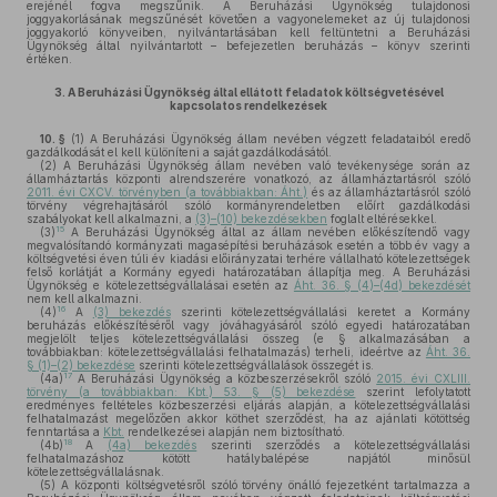
erejénél fogva megszűnik. A Beruházási Ügynökség tulajdonosi
joggyakorlásának megszűnését követően a vagyonelemeket az új tulajdonosi
joggyakorló könyveiben, nyilvántartásában kell feltüntetni a Beruházási
Ügynökség által nyilvántartott – befejezetlen beruházás – könyv szerinti
értéken.
3.
A Beruházási Ügynökség által ellátott feladatok költségvetésével
kapcsolatos rendelkezések
10. §
(1)
A Beruházási Ügynökség állam nevében végzett feladataiból eredő
gazdálkodását el kell különíteni a saját gazdálkodásától.
(2)
A Beruházási Ügynökség állam nevében való tevékenysége során az
államháztartás központi alrendszerére vonatkozó, az államháztartásról szóló
2011. évi CXCV. törvényben (a továbbiakban: Áht.)
és az államháztartásról szóló
törvény végrehajtásáról szóló kormányrendeletben előírt gazdálkodási
szabályokat kell alkalmazni, a
(3)–(10) bekezdésekben
foglalt eltérésekkel.
15
(3)
A Beruházási Ügynökség által az állam nevében előkészítendő vagy
megvalósítandó kormányzati magasépítési beruházások esetén a több év vagy a
költségvetési éven túli év kiadási előirányzatai terhére vállalható kötelezettségek
felső korlátját a Kormány egyedi határozatában állapítja meg. A Beruházási
Ügynökség e kötelezettségvállalásai esetén az
Áht. 36. § (4)–(4d) bekezdését
nem kell alkalmazni.
16
(4)
A
(3) bekezdés
szerinti kötelezettségvállalási keretet a Kormány
beruházás előkészítéséről vagy jóváhagyásáról szóló egyedi határozatában
megjelölt teljes kötelezettségvállalási összeg (e § alkalmazásában a
továbbiakban: kötelezettségvállalási felhatalmazás) terheli, ideértve az
Áht. 36.
§ (1)–(2) bekezdése
szerinti kötelezettségvállalások összegét is.
17
(4a)
A Beruházási Ügynökség a közbeszerzésekről szóló
2015. évi CXLIII.
törvény (a továbbiakban: Kbt.) 53. § (5) bekezdése
szerint lefolytatott
eredményes feltételes közbeszerzési eljárás alapján, a kötelezettségvállalási
felhatalmazást megelőzően akkor köthet szerződést, ha az ajánlati kötöttség
fenntartása a
Kbt.
rendelkezései alapján nem biztosítható.
18
(4b)
A
(4a) bekezdés
szerinti szerződés a kötelezettségvállalási
felhatalmazáshoz kötött hatálybalépése napjától minősül
kötelezettségvállalásnak.
(5)
A központi költségvetésről szóló törvény önálló fejezetként tartalmazza a