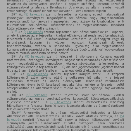
Beruházási Ügynökség állam nevében végzett feladatainak költségvetési
bevételeit és költségvetési kiadásait. E fejezet kizárólag központi kezelésű
előirányzatokat tartalmaz, a Beruházási Ügynökség az állam nevében vállalt
kötelezettségeiből eredő kifizetéseit közvetlenül ezek terhére teljesíti.
19
(6)
Az
(5) bekezdés
szerinti fejezetben a Kormány egyedi határozatával
jóváhagyott kormányzati magasépítési beruházások vagy programszerűen
megvalósítandó kormányzati magasépítési beruházások (a továbbiakban e §
tekintetében: beruházások) előkészítésének és megvalósításának kiadásait
külön előirányzaton kell elszámolni.
20
(7)
Az
(5) bekezdés
szerinti fejezetben beruházási tartalékot kell képezni,
amely kizárólag az e fejezetben kiadási előirányzattal rendelkező beruházások
tervezettől eltérő ütemű elszámolásának kezelésére, a jóváhagyott vagy új
beruházások kapcsán év közben meghozott kormányzati döntések
finanszírozására, továbbá a Beruházási Ügynökség által megvalósítandó
kormányzati magasépítési beruházásokkal összefüggő tulajdonosi joggyakorlása
során felmerülő kiadásokra használható fel.
21
(8)
Az
(5) bekezdés
szerinti fejezetet irányító szerv a Kormány egyedi
határozatával jóváhagyott kormányzati magasépítési beruházás előkészítéséhez
vagy megvalósításához kapcsolódó kötelezettségvállalás teljesítéséhez a
költségvetési évben a fejezeten belül új alcímet, jogcímcsoportot, jogcímet hozhat
létre az államháztartásért felelős miniszter egyidejű tájékoztatása mellett.
22
(9)
Az
(5) bekezdés
szerinti fejezetet irányító szerv – a központi
költségvetésről szóló törvény eltérő rendelkezése hiányában – a fejezet
beruházási tartaléka és kiadási előirányzattal rendelkező beruházások
költségvetési éven belül keletkező megtakarítása terhére a fejezeten belül
átcsoportosíthat az államháztartásért felelős miniszter egyidejű tájékoztatása
mellett.
(10)
Az
(5) bekezdés
szerinti fejezetbe sorolt beruházások kiadási
előirányzatait az egyes beruházásokhoz kapcsolódó kötelezettségvállalások
teljesítése érdekében – a
(9) bekezdés
szerinti átcsoportosítási lehetőség
hiányában – a fejezetet irányító szerv javaslata alapján az államháztartásért
felelős miniszter módosíthatja.
23
(10a)
Amennyiben a beruházás költségvetési fedezetét a Magyar
Államkincstár által vezetett fizetési számlák közötti átutalás biztosítja, az
(5)
bekezdés
szerinti fejezetet irányító szerv a fejezet költségvetési bevételi
előirányzata javára elszámolandó átutalás összegével ezen beruházás
előkészítését vagy megvalósítását szolgáló kiadási előirányzatot módosíthatja az
államháztartásért felelős miniszter egyidejű tájékoztatása mellett.