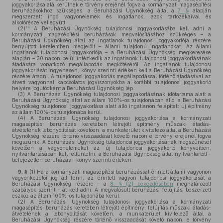
joggyakorlása alá kerülnek e törvény erejénél fogva a kormányzati magasépítési
beruházásokhoz szükséges, a Beruházási Ügynökség által a
7. §
alapján
megszerzett ingó vagyonelemek és ingatlanok, azok tartozékaival és
alkotórészeivel együtt.
14
(2)
A Beruházási Ügynökség tulajdonosi joggyakorlásába kell adni a
kormányzati magasépítési beruházások megvalósításához szükséges – a
Beruházási Ügynökség által az ingatlanok tulajdonosi joggyakorlója részére
benyújtott kérelemben megjelölt – állami tulajdonú ingatlanokat. Az állami
ingatlanok tulajdonosi joggyakorlója – a Beruházási Ügynökség megkeresése
alapján – 30 napon belül intézkedik az ingatlanok tulajdonosi joggyakorlásának
átadására vonatkozó megállapodás megkötéséről. Az ingatlanok tulajdonosi
joggyakorlását ingyenesen, könyv szerinti értéken kell a Beruházási Ügynökség
részére átadni. A tulajdonosi joggyakorlás megállapodással történő átadásával az
átvett vagyonnal kapcsolatos jogviszonyokba a korábbi tulajdonosi joggyakorló
helyére jogutódként a Beruházási Ügynökség lép.
(3)
A Beruházási Ügynökség tulajdonosi joggyakorlásának időtartama alatt a
Beruházási Ügynökség által az állam 100%-os tulajdonában álló, a Beruházási
Ügynökség tulajdonosi joggyakorlása alatt álló ingatlanon felépített új építmény
az állam 100%-os tulajdonába kerül.
(4)
A Beruházási Ügynökség tulajdonosi joggyakorlása a kormányzati
magasépítési beruházás keretében létrejött építmény műszaki átadás-
átvételének lebonyolítását követően, a munkaterület kivitelező által a Beruházási
Ügynökség részére történő visszaadását követő napon e törvény erejénél fogva
megszűnik. A Beruházási Ügynökség tulajdonosi joggyakorlásának megszűnését
követően a vagyonelemeket az új tulajdonosi joggyakorló könyveiben,
nyilvántartásában kell feltüntetni, a Beruházási Ügynökség által nyilvántartott –
befejezetlen beruházás – könyv szerinti értéken.
9. §
(1)
Ha a kormányzati magasépítési beruházással érintett állami vagyonon
vagyonkezelői jog áll fenn, az érintett vagyon tulajdonosi joggyakorlását a
Beruházási Ügynökség részére – a
8. § (2) bekezdésében
meghatározott
szabályok szerint – át kell adni. A megvalósult beruházás, felújítás, beszerzett
eszköz az állam 100%-os tulajdonába kerül.
(2)
A Beruházási Ügynökség tulajdonosi joggyakorlása a kormányzati
magasépítési beruházás keretében létrejött építmény, felújítás műszaki átadás-
átvételének a lebonyolítását követően, a munkaterület kivitelező által a
Beruházási Ügynökség részére történő visszaadását követő napon, e törvény