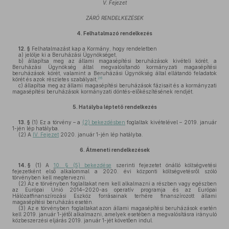
V. Fejezet
ZÁRÓ RENDELKEZÉSEK
4.
Felhatalmazó rendelkezés
12. §
Felhatalmazást kap a Kormány, hogy rendeletben
a)
jelölje ki a Beruházási Ügynökséget,
b)
állapítsa meg az állami magasépítési beruházások kivételi körét, a
Beruházási Ügynökség által megvalósítandó kormányzati magasépítési
beruházások körét, valamint a Beruházási Ügynökség által ellátandó feladatok
26
körét és azok részletes szabályait,
c)
állapítsa meg az állami magasépítési beruházások fázisait és a kormányzati
magasépítési beruházások kormányzati döntés-előkészítésének rendjét.
5.
Hatályba léptető rendelkezés
13. §
(1)
Ez a törvény – a
(2) bekezdésben
foglaltak kivételével – 2019. január
1-jén lép hatályba.
(2)
A
IV. Fejezet
2020. január 1-jén lép hatályba.
6.
Átmeneti rendelkezések
14. §
(1)
A
10. § (5) bekezdése
szerinti fejezetet önálló költségvetési
fejezetként első alkalommal a 2020. évi központi költségvetésről szóló
törvényben kell megtervezni.
(2)
Az e törvényben foglaltakat nem kell alkalmazni a részben vagy egészben
az Európai Unió 2014–2020-as operatív programja és az Európai
Hálózatfinanszírozási Eszköz forrásainak terhére finanszírozott állami
magasépítési beruházás esetén.
(3)
Az e törvényben foglaltakat azon állami magasépítési beruházások esetén
kell 2019. január 1-jétől alkalmazni, amelyek esetében a megvalósításra irányuló
közbeszerzési eljárás 2019. január 1-jét követően indul.