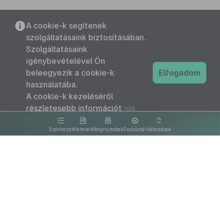
A cookie-k segítenek
szolgáltatásaink biztosításában.
Szolgáltatásaink
igénybevételével Ön
beleegyezik a cookie-k
Elfogadom
használatába.
A cookie-k kezeléséről
részletesebb információt
ide
kattintva olvashat.
Szerkezet
Keresés
Megnyitottak
Eszköztár
Változások