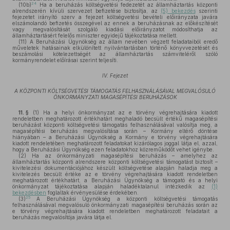
24
(10b)
Ha a beruházás költségvetési fedezetét az államháztartás központi
alrendszerén kívüli szervezet befizetése biztosítja, az
(5) bekezdés
szerinti
fejezetet irányító szerv a fejezet költségvetési bevételi előirányzata javára
elszámolandó befizetés összegével az ennek a beruházásnak az előkészítését
vagy megvalósítását szolgáló kiadási előirányzatot módosíthatja az
államháztartásért felelős miniszter egyidejű tájékoztatása mellett.
(11)
A Beruházási Ügynökség az állam nevében végzett feladataiból eredő
műveletek hatásainak elkülönített nyilvántartásban történő könyvvezetését és
beszámolási kötelezettségét az államháztartás számviteléről szóló
kormányrendelet előírásai szerint teljesíti.
IV. Fejezet
A KÖZPONTI KÖLTSÉGVETÉSI TÁMOGATÁS FELHASZNÁLÁSÁVAL MEGVALÓSULÓ
ÖNKORMÁNYZATI MAGASÉPÍTÉSI BERUHÁZÁSOK
11. §
(1)
Ha a helyi önkormányzat az e törvény végrehajtására kiadott
rendeletben meghatározott értékhatárt meghaladó becsült értékű magasépítési
beruházást központi költségvetési támogatás felhasználásával valósítja meg, a
magasépítési beruházás megvalósítása során – Kormány eltérő döntése
hiányában – a Beruházási Ügynökség a Kormány e törvény végrehajtására
kiadott rendeletében meghatározott feladatokat kizárólagos joggal látja el, azzal,
hogy a Beruházási Ügynökség ezen feladatokhoz közreműködőt vehet igénybe.
(2)
Ha az önkormányzati magasépítési beruházás – amelyhez az
államháztartás központi alrendszere központi költségvetési támogatást biztosít –
kivitelezési dokumentációjához készült költségvetése alapján haladja meg a
kivitelezés becsült értéke az e törvény végrehajtására kiadott rendeletben
meghatározott értékhatárt, a Beruházási Ügynökség a támogató és a helyi
önkormányzat tájékoztatása alapján haladéktalanul intézkedik az
(1)
bekezdésben
foglaltak érvényesülése érdekében.
25
(3)
A Beruházási Ügynökség a központi költségvetési támogatás
felhasználásával megvalósuló önkormányzati magasépítési beruházás során az
e törvény végrehajtására kiadott rendeletben meghatározott feladatait a
beruházás megvalósítója javára látja el.