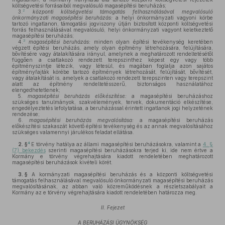
költségvetési forrásaiból megvalósuló magasépítési beruházás;
2
3.
központi költségvetési támogatás felhasználásával megvalósuló
önkormányzati magasépítési beruházás:
a helyi önkormányzati vagyoni körbe
tartozó ingatlanon, támogatási jogviszony útján biztosított központi költségvetési
forrás felhasználásával megvalósuló, helyi önkormányzati vagyont keletkeztető
magasépítési beruházás;
3
4.
magasépítési beruházás:
minden olyan építési tevékenység keretében
végzett építési beruházás, amely olyan építmény létrehozására, felújítására,
bővítésére vagy átalakítására irányul, amelynek a meghatározott rendeltetésétől
függően a csatlakozó rendezett terepszinthez képest egy vagy több
építményszintje létezik, vagy létesül, és magában foglalja azon sajátos
építményfajták körébe tartozó építmények létrehozását, felújítását, bővítését,
vagy átalakítását is, amelyek a csatlakozó rendezett terepszinten vagy terepszint
alatt az építmény rendeltetésszerű, biztonságos használatához
elengedhetetlenek;
5.
magasépítési beruházás előkészítése:
a magasépítési beruházáshoz
szükséges tanulmányok, szakvélemények, tervek, dokumentáció elkészítése,
engedélyeztetés lefolytatása, a beruházással érintett ingatlanok jogi helyzetének
rendezése;
6.
magasépítési beruházás megvalósítása:
a magasépítési beruházás
előkészítési szakaszát követő építési tevékenység és az annak megvalósításához
szükséges valamennyi járulékos feladat ellátása.
4
2. §
E törvény hatálya az állami magasépítési beruházásokra, valamint a
4. §
(7) bekezdés
szerinti magasépítési beruházásokra terjed ki, ide nem értve a
Kormány e törvény végrehajtására kiadott rendeletében meghatározott
magasépítési beruházások kivételi körét.
3. §
A kormányzati magasépítési beruházás és a központi költségvetési
támogatás felhasználásával megvalósuló önkormányzati magasépítési beruházás
megvalósításának, az abban való közreműködésnek a részletszabályait a
Kormány az e törvény végrehajtására kiadott rendeletében határozza meg.
II. Fejezet
A BERUHÁZÁSI ÜGYNÖKSÉG