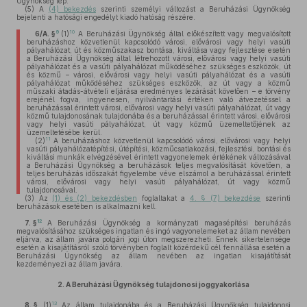
Ügynökség lép.
(5)
A
(4) bekezdés
szerinti személyi változást a Beruházási Ügynökség
bejelenti a hatósági engedélyt kiadó hatóság részére.
9
10
6/A. §
(1)
A Beruházási Ügynökség által előkészített vagy megvalósított
beruházáshoz közvetlenül kapcsolódó városi, elővárosi vagy helyi vasúti
pályahálózat, út és közműszakasz bontása, kiváltása vagy fejlesztése esetén
a Beruházási Ügynökség által létrehozott városi, elővárosi vagy helyi vasúti
pályahálózat és a vasúti pályahálózat működéséhez szükséges eszközök, út
és közmű – városi, elővárosi vagy helyi vasúti pályahálózat és a vasúti
pályahálózat működéséhez szükséges eszközök, az út vagy a közmű
műszaki átadás-átvételi eljárása eredményes lezárását követően – e törvény
erejénél fogva, ingyenesen, nyilvántartási értéken való átvezetéssel a
beruházással érintett városi, elővárosi vagy helyi vasúti pályahálózat, út vagy
közmű tulajdonosának tulajdonába és a beruházással érintett városi, elővárosi
vagy helyi vasúti pályahálózat, út vagy közmű üzemeltetőjének az
üzemeltetésébe kerül.
11
(2)
A beruházáshoz közvetlenül kapcsolódó városi, elővárosi vagy helyi
vasúti pályahálózatépítési, útépítési, közműcsatlakozási, fejlesztési, bontási és
kiváltási munkák elvégzésével érintett vagyonelemek értékének változásával
a Beruházási Ügynökség a beruházások teljes megvalósítását követően, a
teljes beruházás időszakát figyelembe véve elszámol a beruházással érintett
városi, elővárosi vagy helyi vasúti pályahálózat, út vagy közmű
tulajdonosával.
(3)
Az
(1) és (2) bekezdésben
foglaltakat a
4. § (7) bekezdése
szerinti
beruházások esetében is alkalmazni kell.
12
7. §
A Beruházási Ügynökség a kormányzati magasépítési beruházás
megvalósításához szükséges ingatlan és ingó vagyonelemeket az állam nevében
eljárva, az állam javára polgári jogi úton megszerezheti. Ennek sikertelensége
esetén a kisajátításról szóló törvényben foglalt közérdekű cél fennállása esetén a
Beruházási Ügynökség az állam nevében az ingatlan kisajátítását
kezdeményezi az állam javára.
2.
A Beruházási Ügynökség tulajdonosi joggyakorlása
13
8. §
(1)
Az állam tulajdonába és a Beruházási Ügynökség tulajdonosi