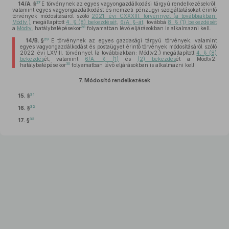
27
14/A. §
E törvénynek az egyes vagyongazdálkodási tárgyú rendelkezésekről,
valamint egyes vagyongazdálkodást és nemzeti pénzügyi szolgáltatásokat érintő
törvények módosításáról szóló
2021. évi CXXXIII. törvénnyel (a továbbiakban:
Módtv.)
megállapított
4. § (8) bekezdését
,
6/A. §-át
, továbbá
8. § (1) bekezdését
28
a
Módtv.
hatálybalépésekor
folyamatban lévő eljárásokban is alkalmazni kell.
29
14/B. §
E törvénynek az egyes gazdasági tárgyú törvények, valamint
egyes vagyongazdálkodást és postaügyet érintő törvények módosításáról szóló
2022. évi LXVIII. törvénnyel (a továbbiakban: Módtv2.) megállapított
4. § (8)
bekezdés
ét, valamint
6/A. § (1)
és
(2) bekezdés
ét a Módtv2.
30
hatálybalépésekor
folyamatban lévő eljárásokban is alkalmazni kell.
7.
Módosító rendelkezések
31
15. §
32
16. §
33
17. §