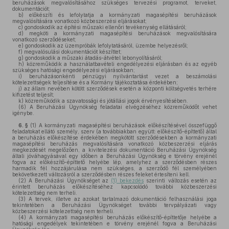
beruházások megvalósításához szükséges tervezési programot, terveket,
dokumentációt;
b)
előkészíti és lefolytatja a kormányzati magasépítési beruházások
megvalósítására vonatkozó közbeszerzési eljárásokat;
c)
gondoskodik az építési műszaki ellenőri tevékenység ellátásáról;
d)
megköti a kormányzati magasépítési beruházások megvalósítására
vonatkozó szerződéseket;
e)
gondoskodik az üzempróbák lefolytatásáról, üzembe helyezésről;
f)
megvalósulási dokumentációt készíttet;
g)
gondoskodik a műszaki átadás-átvétel lebonyolításáról;
h)
közreműködik a használatbavételi engedélyezési eljárásban és az egyéb
szükséges hatósági engedélyezési eljárásokban;
i)
beruházásonkénti pénzügyi nyilvántartást vezet a beszámolási
kötelezettségek teljesítése és a Kormány tájékoztatása érdekében;
j)
az állam nevében kötött szerződések esetén a központi költségvetés terhére
kifizetést teljesít;
k)
közreműködik a szavatossági és jótállási jogok érvényesítésében.
(6)
A Beruházási Ügynökség feladatai elvégzéséhez közreműködőt vehet
igénybe.
6. §
(1)
A kormányzati magasépítési beruházások előkészítésével összefüggő
feladatokat ellátó személy, szerv (a továbbiakban együtt: előkészítő-építtető) által
a beruházás előkészítése érdekében megkötött szerződésekben a kormányzati
magasépítési beruházás megvalósítására vonatkozó közbeszerzési eljárás
megkezdését megelőzően, a kivitelezési dokumentáció Beruházási Ügynökség
általi jóváhagyásával egy időben a Beruházási Ügynökség e törvény erejénél
fogva az előkészítő-építtető helyébe lép, amelyhez a szerződésben részes
harmadik fél hozzájárulása nem szükséges, a szerződő fél személyében
bekövetkezett változásról a szerződésben részes feleket értesíteni kell.
(2)
A Beruházási Ügynökséget az
(1) bekezdés
szerinti változás esetén az
érintett beruházás előkészítéséhez kapcsolódó további közbeszerzési
kötelezettség nem terheli.
(3)
A tervek, illetve az azokat tartalmazó dokumentáció felhasználási joga
tekintetében a Beruházási Ügynökséget további tervpályázati vagy
közbeszerzési kötelezettség nem terheli.
(4)
A kormányzati magasépítési beruházás előkészítő-építtetője helyébe a
hatósági engedélyek tekintetében e törvény erejénél fogva a Beruházási