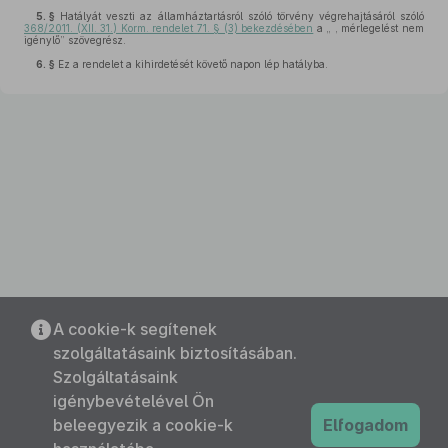
5. §
Hatályát veszti az államháztartásról szóló törvény végrehajtásáról szóló
368/2011. (XII. 31.) Korm. rendelet 71. § (3) bekezdésében
a „ , mérlegelést nem
igénylő” szövegrész.
6. §
Ez a rendelet a kihirdetését követő napon lép hatályba.
A cookie-k segítenek
szolgáltatásaink biztosításában.
Szolgáltatásaink
igénybevételével Ön
beleegyezik a cookie-k
Elfogadom