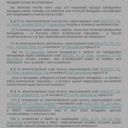
támogatói okiratot kell kibocsátani,
bb)
ötmilliárd forintot elérő vagy azt meghaladó összegű költségvetési
támogatás esetén hatósági szerződésnek nem minősülő támogatási szerződésben
kell megállapodni a kedvezményezettel.”
2. §
(1)
Az államháztartásról szóló törvény végrehajtásáról szóló
368/2011. (XII.
31.) Korm. rendelet 101/A. § (1) bekezdése
helyébe a következő rendelkezés lép:
„(1) A Kormány egyedi határozatán alapuló, vissza nem térítendő költségvetési
támogatásra – a Kormány eltérő rendelkezése hiányában – e fejezet
rendelkezéseit az e §-ban meghatározott eltérésekkel kell alkalmazni.”
(2)
Az államháztartásról szóló törvény végrehajtásáról szóló
368/2011. (XII. 31.)
Korm. rendelet 101/A. §-a
a következő
(1a) bekezdéssel
egészül ki:
„(1a) Az
(1) bekezdés
szerinti támogatásra a határon túli költségvetési
támogatások sajátos szabályairól szóló
98/2012. (V. 15.) Korm. rendelet 3. § (1b)
bekezdését
minden esetben, más rendelkezéseit abban az esetben kell
alkalmazni, ha e § eltérően nem rendelkezik.”
3. §
Az államháztartásról szóló törvény végrehajtásáról szóló
368/2011. (XII.
31.) Korm. rendelet 101/A. §-a
a következő
(10a) bekezdéssel
egészül ki:
„(10a) A támogatási előlegként nyújtott költségvetési támogatást – a Kormány
eltérő rendelkezése hiányában – a Kormány egyedi határozatának közzétételét
követő tizenöt napon belül kell folyósítani.”
4. §
Az államháztartásról szóló törvény végrehajtásáról szóló
368/2011. (XII.
31.) Korm. rendelet 176. §-a
a következő
(17) és (18) bekezdéssel
egészül ki:
„(17) E rendeletnek az államháztartásról szóló törvény végrehajtásáról szóló
368/2011. (XII. 31.) Korm. rendelet
módosításáról szóló
140/2018. (VII. 26.) Korm.
rendelettel (a továbbiakban: Módr5.) megállapított 65/A. § (1) bekezdés
b)
pontját
a Módr5. hatálybalépésekor még el nem bírált támogatási igények
vonatkozásában is alkalmazni kell.
(18) E rendeletnek a Módr5.-tel megállapított
101/A. § (1), (1a) és (10a)
bekezdését
a Kormánynak a Módr5. hatálybalépését követően közzétett egyedi
határozatán alapuló költségvetési támogatásokra kell alkalmazni.”