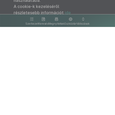
használatába.
A cookie-k kezeléséről
részletesebb információt
ide
kattintva olvashat.
Szerkezet
Keresés
Megnyitottak
Eszköztár
Változások
Kapcsolat
Felhasználási feltételek
PDF
Akadálymentesítési nyilatkozat