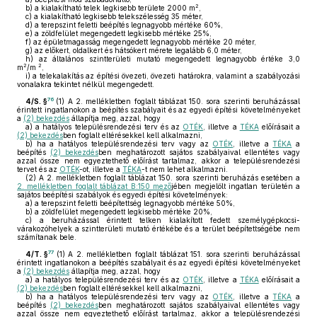
2
b)
a kialakítható telek legkisebb területe 2000 m
,
c)
a kialakítható legkisebb telekszélesség 35 méter,
d)
a terepszint feletti beépítés legnagyobb mértéke 60%,
e)
a zöldfelület megengedett legkisebb mértéke 25%,
f)
az épületmagasság megengedett legnagyobb mértéke 20 méter,
g)
az előkert, oldalkert és hátsókert mérete legalább 6,0 méter,
h)
az általános szintterületi mutató megengedett legnagyobb értéke 3,0
2
2
m
/m
,
i)
a telekalakítás az építési övezeti, övezeti határokra, valamint a szabályozási
vonalakra tekintet nélkül megengedett.
76
4/S. §
(1)
A 2. mellékletben foglalt táblázat 150. sora szerinti beruházással
érintett ingatlanokon a beépítés szabályait és az egyedi építési követelményeket
a
(2) bekezdés
állapítja meg, azzal, hogy
a)
a hatályos településrendezési terv és az
OTÉK
, illetve a
TÉKA
előírásait a
(2) bekezdés
ben foglalt eltérésekkel kell alkalmazni,
b)
ha a hatályos településrendezési terv vagy az
OTÉK
, illetve a
TÉKA
a
beépítés
(2) bekezdés
ben meghatározott sajátos szabályaival ellentétes vagy
azzal össze nem egyeztethető előírást tartalmaz, akkor a településrendezési
tervet és az
OTÉK
-ot, illetve a
TÉKA
-t nem lehet alkalmazni.
(2)
A 2. mellékletben foglalt táblázat 150. sora szerinti beruházás esetében a
2. mellékletben foglalt táblázat B:150 mező
jében megjelölt ingatlan területén a
sajátos beépítési szabályok és egyedi építési követelmények:
a)
a terepszint feletti beépítettség legnagyobb mértéke 50%,
b)
a zöldfelület megengedett legkisebb mértéke 20%,
c)
a beruházással érintett telken kialakított fedett személygépkocsi-
várakozóhelyek a szintterületi mutató értékébe és a terület beépítettségébe nem
számítanak bele.
77
4/T. §
(1)
A 2. mellékletben foglalt táblázat 151. sora szerinti beruházással
érintett ingatlanokon a beépítés szabályait és az egyedi építési követelményeket
a
(2) bekezdés
állapítja meg, azzal, hogy
a)
a hatályos településrendezési terv és az
OTÉK
, illetve a
TÉKA
előírásait a
(2) bekezdés
ben foglalt eltérésekkel kell alkalmazni,
b)
ha a hatályos településrendezési terv vagy az
OTÉK
, illetve a
TÉKA
a
beépítés
(2) bekezdés
ben meghatározott sajátos szabályaival ellentétes vagy
azzal össze nem egyeztethető előírást tartalmaz, akkor a településrendezési