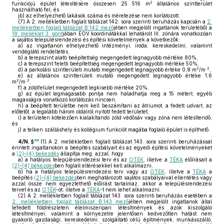
2
funkciójú épület létesítésére összesen 25 516 m
általános szintterület
használható fel, és
jb)
az elhelyezhető lakások száma és méretezése nem korlátozott.
(7)
A 2. mellékletben foglalt táblázat 142. sora szerinti beruházás kapcsán a
2.
mellékletben foglalt táblázat B:142 mező
jében megjelölt ingatlanok területéből a
18. melléklet 3. pont
jában EOV koordinátákkal lehatárolt III. zónára vonatkozóan
a sajátos településrendezési és építési követelmények a következők:
a)
az ingatlanon elhelyezhető intézményi, iroda, kereskedelmi, valamint
vendéglátó rendeltetés,
b)
a terepszint alatti beépítettség megengedett legnagyobb mértéke 80%,
c)
a terepszint feletti beépítettség megengedett legnagyobb mértéke 50%,
2
2
d)
a parkolási szintterületi mutató megengedett legnagyobb értéke 0,8 m
/m
,
e)
az általános szintterületi mutató megengedett legnagyobb értéke 1,6
2
2
m
/m
,
f)
a zöldfelület megengedett legkisebb mértéke 20%,
g)
az épület legmagasabb pontja nem haladhatja meg a 15 métert, egyéb
magasságra vonatkozó korlátozás nincsen,
h)
a beépített területbe nem kell beszámítani az átriumot, a fedett udvart, az
előtetőt, a legalább három oldalról nyitott fedett területet,
i)
a területen kötelezően kialakítandó zöld védősáv vagy zóna nem létesítendő,
és
j)
a telken szálláshely és kollégium funkciót magába foglaló épület is építhető.
68
4/N. §
(1)
A 2. mellékletben foglalt táblázat 143. sora szerinti beruházással
érintett ingatlanokon a beépítés szabályait és az egyedi építési követelményeket
a
(2)–(4) bekezdés
állapítja meg, azzal, hogy
a)
a hatályos településrendezési terv és az
OTÉK
, illetve a
TÉKA
előírásait a
(2)–(4) bekezdés
ben foglalt eltérésekkel kell alkalmazni,
b)
ha a hatályos településrendezési terv vagy az
OTÉK
, illetve a
TÉKA
a
beépítés
(2)–(4) bekezdés
ben meghatározott sajátos szabályaival ellentétes vagy
azzal össze nem egyeztethető előírást tartalmaz, akkor a településrendezési
tervet és az
OTÉK
-ot, illetve a
TÉKA
-t nem lehet alkalmazni.
(2)
A 2. mellékletben foglalt táblázat 143. sora szerinti beruházás esetében a
2. mellékletben foglalt táblázat B:143 mező
jében megjelölt ingatlanok által
lefedett földrészleten élelmiszeripari létesítmények és azok kiszolgáló
létesítményei, valamint a környezetre jelentősen kedvezőtlen hatást nem
gyakorló gazdasági, kereskedelmi, szolgáltató célú építmények, munkásszálló,