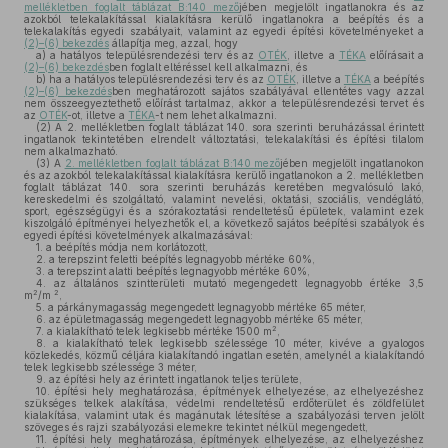
mellékletben foglalt táblázat B:140 mező
jében megjelölt ingatlanokra és az
azokból telekalakítással kialakításra kerülő ingatlanokra a beépítés és a
telekalakítás egyedi szabályait, valamint az egyedi építési követelményeket a
(2)–(6) bekezdés
állapítja meg, azzal, hogy
a)
a hatályos településrendezési terv és az
OTÉK
, illetve a
TÉKA
előírásait a
(2)–(6) bekezdés
ben foglalt eltéréssel kell alkalmazni, és
b)
ha a hatályos településrendezési terv és az
OTÉK
, illetve a
TÉKA
a beépítés
(2)–(6) bekezdés
ben meghatározott sajátos szabályával ellentétes vagy azzal
nem összeegyeztethető előírást tartalmaz, akkor a településrendezési tervet és
az
OTÉK
-ot, illetve a
TÉKA
-t nem lehet alkalmazni.
(2)
A 2. mellékletben foglalt táblázat 140. sora szerinti beruházással érintett
ingatlanok tekintetében elrendelt változtatási, telekalakítási és építési tilalom
nem alkalmazható.
(3)
A
2. mellékletben foglalt táblázat B:140 mező
jében megjelölt ingatlanokon
és az azokból telekalakítással kialakításra kerülő ingatlanokon a 2. mellékletben
foglalt táblázat 140. sora szerinti beruházás keretében megvalósuló lakó,
kereskedelmi és szolgáltató, valamint nevelési, oktatási, szociális, vendéglátó,
sport, egészségügyi és a szórakoztatási rendeltetésű épületek, valamint ezek
kiszolgáló építményei helyezhetők el, a következő sajátos beépítési szabályok és
egyedi építési követelmények alkalmazásával:
1.
a beépítés módja nem korlátozott,
2.
a terepszint feletti beépítés legnagyobb mértéke 60%,
3.
a terepszint alatti beépítés legnagyobb mértéke 60%,
4.
az általános szintterületi mutató megengedett legnagyobb értéke 3,5
2
2
m
/m
,
5.
a párkánymagasság megengedett legnagyobb mértéke 65 méter,
6.
az épületmagasság megengedett legnagyobb mértéke 65 méter,
2
7.
a kialakítható telek legkisebb mértéke 1500 m
,
8.
a kialakítható telek legkisebb szélessége 10 méter, kivéve a gyalogos
közlekedés, közmű céljára kialakítandó ingatlan esetén, amelynél a kialakítandó
telek legkisebb szélessége 3 méter,
9.
az építési hely az érintett ingatlanok teljes területe,
10.
építési hely meghatározása, építmények elhelyezése, az elhelyezéshez
szükséges telkek alakítása, védelmi rendeltetésű erdőterület és zöldfelület
kialakítása, valamint utak és magánutak létesítése a szabályozási terven jelölt
szöveges és rajzi szabályozási elemekre tekintet nélkül megengedett,
11.
építési hely meghatározása, építmények elhelyezése, az elhelyezéshez