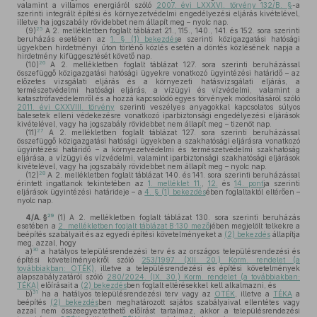
valamint a villamos energiáról szóló
2007. évi LXXXVI. törvény 132/B. §
-a
szerinti integrált építési és környezetvédelmi engedélyezési eljárás kivételével,
illetve ha jogszabály rövidebbet nem állapít meg – nyolc nap.
25
(9)
A 2. mellékletben foglalt táblázat 21., 115., 140., 141. és 152. sora szerinti
beruházás esetében az
1. § (1) bekezdés
e szerinti közigazgatási hatósági
ügyekben hirdetményi úton történő közlés esetén a döntés közlésének napja a
hirdetmény kifüggesztését követő nap.
26
(10)
A 2. mellékletben foglalt táblázat 127. sora szerinti beruházással
összefüggő közigazgatási hatósági ügyekre vonatkozó ügyintézési határidő – az
előzetes vizsgálati eljárás és a környezeti hatásvizsgálati eljárás, a
természetvédelmi hatósági eljárás, a vízügyi és vízvédelmi, valamint a
katasztrófavédelemről és a hozzá kapcsolódó egyes törvények módosításáról szóló
2011. évi CXXVIII. törvény
szerinti veszélyes anyagokkal kapcsolatos súlyos
balesetek elleni védekezésre vonatkozó iparbiztonsági engedélyezési eljárások
kivételével, vagy ha jogszabály rövidebbet nem állapít meg – tizenöt nap.
27
(11)
A 2. mellékletben foglalt táblázat 127. sora szerinti beruházással
összefüggő közigazgatási hatósági ügyekben a szakhatósági eljárásra vonatkozó
ügyintézési határidő – a környezetvédelmi és természetvédelmi szakhatóság
eljárása, a vízügyi és vízvédelmi, valamint iparbiztonsági szakhatósági eljárások
kivételével, vagy ha jogszabály rövidebbet nem állapít meg – nyolc nap.
28
(12)
A 2. mellékletben foglalt táblázat 140. és 141. sora szerinti beruházással
érintett ingatlanok tekintetében az
1. melléklet 11.
,
12.
és
14. pont
ja szerinti
eljárások ügyintézési határideje – a
4. § (1) bekezdés
ében foglaltaktól eltérően –
nyolc nap.
29
4/A. §
(1)
A 2. mellékletben foglalt táblázat 130. sora szerinti beruházás
esetében a
2. mellékletben foglalt táblázat B:130 mező
jében megjelölt telkekre a
beépítés szabályait és az egyedi építési követelményeket a
(2) bekezdés
állapítja
meg, azzal, hogy
30
a)
a hatályos településrendezési terv és az országos településrendezési és
építési követelményekről szóló
253/1997. (XII. 20.) Korm. rendelet (a
továbbiakban: OTÉK)
, illetve a településrendezési és építési követelmények
alapszabályzatáról szóló
280/2024. (IX. 30.) Korm. rendelet (a továbbiakban:
TÉKA)
előírásait a
(2) bekezdés
ben foglalt eltérésekkel kell alkalmazni, és
31
b)
ha a hatályos településrendezési terv vagy az
OTÉK
, illetve a
TÉKA
a
beépítés
(2) bekezdés
ben meghatározott sajátos szabályaival ellentétes vagy
azzal nem összeegyeztethető előírást tartalmaz, akkor a településrendezési