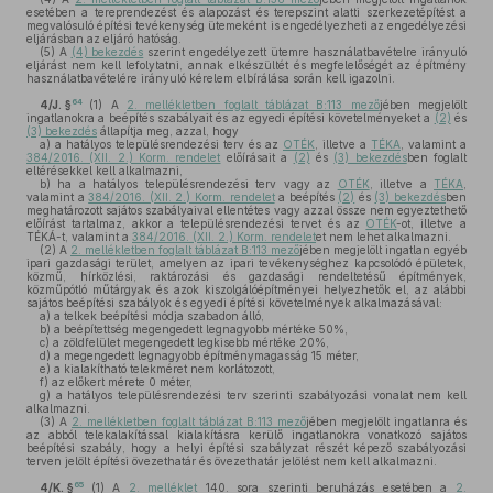
esetében a tereprendezést és alapozást és terepszint alatti szerkezetépítést a
megvalósuló építési tevékenység ütemeként is engedélyezheti az engedélyezési
eljárásban az eljáró hatóság.
(5)
A
(4) bekezdés
szerint engedélyezett ütemre használatbavételre irányuló
eljárást nem kell lefolytatni, annak elkészültét és megfelelőségét az építmény
használatbavételére irányuló kérelem elbírálása során kell igazolni.
64
4/J. §
(1)
A
2. mellékletben foglalt táblázat B:113 mező
jében megjelölt
ingatlanokra a beépítés szabályait és az egyedi építési követelményeket a
(2)
és
(3) bekezdés
állapítja meg, azzal, hogy
a)
a hatályos településrendezési terv és az
OTÉK
, illetve a
TÉKA
, valamint a
384/2016. (XII. 2.) Korm. rendelet
előírásait a
(2)
és
(3) bekezdés
ben foglalt
eltérésekkel kell alkalmazni,
b)
ha a hatályos településrendezési terv vagy az
OTÉK
, illetve a
TÉKA
,
valamint a
384/2016. (XII. 2.) Korm. rendelet
a beépítés
(2)
és
(3) bekezdés
ben
meghatározott sajátos szabályaival ellentétes vagy azzal össze nem egyeztethető
előírást tartalmaz, akkor a településrendezési tervet és az
OTÉK
-ot, illetve a
TÉKÁ-t, valamint a
384/2016. (XII. 2.) Korm. rendelet
et nem lehet alkalmazni.
(2)
A
2. mellékletben foglalt táblázat B:113 mező
jében megjelölt ingatlan egyéb
ipari gazdasági terület, amelyen az ipari tevékenységhez kapcsolódó épületek,
közmű, hírközlési, raktározási és gazdasági rendeltetésű építmények,
közműpótló műtárgyak és azok kiszolgálóépítményei helyezhetők el, az alábbi
sajátos beépítési szabályok és egyedi építési követelmények alkalmazásával:
a)
a telkek beépítési módja szabadon álló,
b)
a beépítettség megengedett legnagyobb mértéke 50%,
c)
a zöldfelület megengedett legkisebb mértéke 20%,
d)
a megengedett legnagyobb építménymagasság 15 méter,
e)
a kialakítható telekméret nem korlátozott,
f)
az előkert mérete 0 méter,
g)
a hatályos településrendezési terv szerinti szabályozási vonalat nem kell
alkalmazni.
(3)
A
2. mellékletben foglalt táblázat B:113 mező
jében megjelölt ingatlanra és
az abból telekalakítással kialakításra kerülő ingatlanokra vonatkozó sajátos
beépítési szabály, hogy a helyi építési szabályzat részét képező szabályozási
terven jelölt építési övezethatár és övezethatár jelölést nem kell alkalmazni.
65
4/K. §
(1)
A
2. melléklet
140. sora szerinti beruházás esetében a
2.