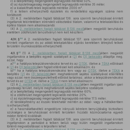
c)
a beépítettség megengedett legnagyobb mértéke 50%,
d)
az épületmagasság megengedett legnagyobb mértéke 35 méter,
2
e)
a kialakítható telek legkisebb mértéke 2000 m
,
f)
a telken elhelyezhető épületek és rendeltetési egységek száma nem
korlátozott.
(3)
A 2. mellékletben foglalt táblázat 136. sora szerinti beruházással érintett
ingatlanok tekintetében elrendelt változtatási tilalom, valamint a telekalakítási és
építési tilalom nem alkalmazandó.
(4)
A
2. mellékletben foglalt táblázat B:136 mező
jében megjelölt beruházás
esetében zöldfelületi tanúsítványt nem kell készíteni.
60
4/H. §
A 2. mellékletben foglalt táblázat 137. sora szerinti beruházással
érintett ingatlanon és az abból telekalakítási eljárás keretében létrejövő telkek
területén munkásszállás elhelyezhető.
61
4/I. §
(1)
A
2. mellékletben foglalt táblázat B:138 mező
jében megjelölt
ingatlanokra a beépítés egyedi szabályait a
(2)
és
(3) bekezdés
állapítja meg,
azzal, hogy
62
a)
a hatályos településrendezési tervet és az
OTÉK
, illetve a
TÉKA
előírásait
a
(2)
és
(3) bekezdés
ben foglalt eltéréssel kell alkalmazni, és
63
b)
ha a hatályos településrendezési terv vagy az
OTÉK
, illetve a
TÉKA
a
beépítés
(2)
és
(3) bekezdés
ben meghatározott sajátos szabályával ellentétes
vagy azzal nem összeegyeztethető előírást tartalmaz, akkor a településrendezési
tervet és az
OTÉK
-ot, illetve a
TÉKA
-t nem lehet alkalmazni.
(2)
A
2. mellékletben foglalt táblázat B:138 mező
jében megjelölt ingatlan ipari
gazdasági terület, melyre meghatározott sajátos beépítési szabályok:
a)
a beépítettség megengedett legnagyobb mértéke 60%,
b)
a zöldfelület megengedett legkisebb mértéke 20%,
c)
az épületmagasság megengedett legnagyobb mértéke 17,5 méter,
d)
tárolóépítmény az északi telekhatár mentén az oldal- vagy a hátsókertben
is elhelyezhető,
e)
a használatbavételi engedélyre irányuló kérelem benyújtásáig biztosítani
szükséges a beruházással érintett területen húzódó közműcsatorna egyedi
módon történő kiváltását.
(3)
A 2. mellékletben foglalt táblázat 138. sora szerinti beruházással érintett
ingatlanokon a parkolást a telken belüli vagy külön megjelölt ingatlanokon
történő megvalósítással is teljesíteni lehet.
(4)
A
2. mellékletben foglalt táblázat B:138 mező
jében megjelölt ingatlanok