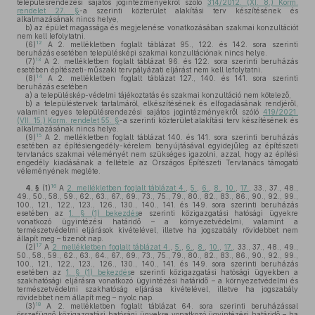
településrendezési sajátos jogintézményekről szóló
314/2012. (XI. 8.) Korm.
rendelet 27. §
-a szerinti közterület alakítási terv készítésének és
alkalmazásának nincs helye,
b)
az épület magassága és megjelenése vonatkozásában szakmai konzultációt
nem kell lefolytatni.
12
(6)
A 2. mellékletben foglalt táblázat 95., 122. és 142. sora szerinti
beruházás esetében településképi szakmai konzultációnak nincs helye.
13
(7)
A 2. mellékletben foglalt táblázat 96. és 122. sora szerinti beruházás
esetében építészeti-műszaki tervpályázati eljárást nem kell lefolytatni.
14
(8)
A 2. mellékletben foglalt táblázat 127., 140. és 141. sora szerinti
beruházás esetében
a)
a településkép-védelmi tájékoztatás és szakmai konzultáció nem kötelező,
b)
a településtervek tartalmáról, elkészítésének és elfogadásának rendjéről,
valamint egyes településrendezési sajátos jogintézményekről szóló
419/2021.
(VII. 15.) Korm. rendelet 55. §
-a szerinti közterület alakítási terv készítésének és
alkalmazásának nincs helye.
15
(9)
A 2. mellékletben foglalt táblázat 140. és 141. sora szerinti beruházás
esetében az építésiengedély-kérelem benyújtásával egyidejűleg az építészeti
tervtanács szakmai véleményét nem szükséges igazolni, azzal, hogy az építési
engedély kiadásának a feltétele az Országos Építészeti Tervtanács támogató
véleményének megléte.
16
4. §
(1)
A
2. mellékletben foglalt táblázat 4.
,
5.
,
6.
,
8.
,
10.
,
17.
, 33., 37., 48.,
49., 50., 58., 59., 62., 63., 67., 69., 73., 75., 79., 80., 82., 83., 86., 90., 92., 99.,
100., 121., 122., 123., 126., 130., 140., 141. és 149. sora szerinti beruházás
esetében az
1. § (1) bekezdés
e szerinti közigazgatási hatósági ügyekre
vonatkozó ügyintézési határidő – a környezetvédelmi, valamint a
természetvédelmi eljárások kivételével, illetve ha jogszabály rövidebbet nem
állapít meg – tizenöt nap.
17
(2)
A
2. mellékletben foglalt táblázat 4.
,
5.
,
6.
,
8.
,
10.
,
17.
, 33., 37., 48., 49.,
50., 58., 59., 62., 63., 64., 67., 69., 73., 75., 79., 80., 82., 83., 86., 90., 92., 99.,
100., 121., 122., 123., 126., 130., 140., 141. és 149. sora szerinti beruházás
esetében az
1. § (1) bekezdés
e szerinti közigazgatási hatósági ügyekben a
szakhatósági eljárásra vonatkozó ügyintézési határidő – a környezetvédelmi és
természetvédelmi szakhatóság eljárása kivételével, illetve ha jogszabály
rövidebbet nem állapít meg – nyolc nap.
18
(3)
A 2. mellékletben foglalt táblázat 64. sora szerinti beruházással
összefüggő közigazgatási hatósági ügyekre vonatkozó ügyintézési határidő – ha