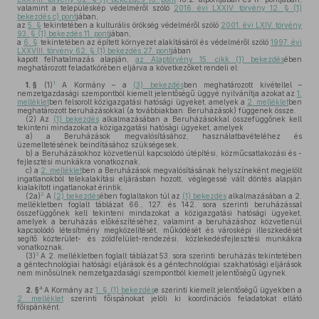
valamint a településkép védelméről szóló
2016. évi LXXIV. törvény 12. § (1)
bekezdés c) pont
jában,
az
5. §
tekintetében a kulturális örökség védelméről szóló
2001. évi LXIV. törvény
93. § (1) bekezdés 11. pont
jában,
a
6. §
tekintetében az épített környezet alakításáról és védelméről szóló
1997. évi
LXXVIII. törvény 62. § (1) bekezdés 27. pont
jában
kapott felhatalmazás alapján,
az Alaptörvény 15. cikk (1) bekezdés
ében
meghatározott feladatkörében eljárva a következőket rendeli el:
1
1. §
(1)
A Kormány – a
(3) bekezdés
ben meghatározott kivétellel –
nemzetgazdasági szempontból kiemelt jelentőségű üggyé nyilvánítja azokat az
1.
melléklet
ben felsorolt közigazgatási hatósági ügyeket, amelyek a
2. melléklet
ben
meghatározott beruházásokkal (a továbbiakban: Beruházások) függenek össze.
(2)
Az
(1) bekezdés
alkalmazásában a Beruházásokkal összefüggőnek kell
tekinteni mindazokat a közigazgatási hatósági ügyeket, amelyek
a)
a Beruházások megvalósításához, használatbavételéhez és
üzemeltetésének beindításához szükségesek,
b)
a Beruházásokhoz közvetlenül kapcsolódó útépítési, közműcsatlakozási és -
fejlesztési munkákra vonatkoznak,
c)
a
2. melléklet
ben a Beruházások megvalósításának helyszíneként megjelölt
ingatlanokból telekalakítási eljárásban hozott, véglegessé vált döntés alapján
kialakított ingatlanokat érintik.
2
(2a)
A
(2) bekezdés
ében foglaltakon túl az
(1) bekezdés
alkalmazásában a 2.
mellékletben foglalt táblázat 66., 127. és 142. sora szerinti beruházással
összefüggőnek kell tekinteni mindazokat a közigazgatási hatósági ügyeket,
amelyek a beruházás előkészítéséhez, valamint a beruházáshoz közvetlenül
kapcsolódó létesítmény megközelítését, működését és városképi illeszkedését
segítő közterület- és zöldfelület-rendezési, közlekedésfejlesztési munkákra
vonatkoznak.
3
(3)
A 2. mellékletben foglalt táblázat 53. sora szerinti beruházás tekintetében
a géntechnológiai hatósági eljárások és a géntechnológiai szakhatósági eljárások
nem minősülnek nemzetgazdasági szempontból kiemelt jelentőségű ügynek.
4
2. §
A Kormány az
1. § (1) bekezdés
e szerinti kiemelt jelentőségű ügyekben a
2. melléklet
szerinti főispánokat jelöli ki koordinációs feladatokat ellátó
főispánként.