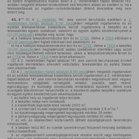
az építési engedélyezési eljárás során a 2. mellékletben foglalt táblázat 140.
sorában megjelölt telkeket rendezettnek kell tekinteni abban az esetben is, ha a
telekalakításnak az ingatlan-nyilvántartásban történő átvezetése még nem
történt meg.
66
4/L. §
(1)
A
2. melléklet
141. sora szerint beruházás esetében a
2.
mellékletben foglalt táblázat B:141 mező
jében megjelölt ingatlanokra és az
azokból telekalakítással kialakításra kerülő ingatlanokra a beépítés és a
telekalakítás egyedi szabályait, valamint az egyedi építési követelményeket a
(2)–(8) bekezdés
állapítja meg, azzal, hogy
a)
a hatályos településrendezési terv és az
OTÉK
, illetve a
TÉKA
előírásait a
(2)–(8) bekezdés
ben foglalt eltéréssel kell alkalmazni, és
b)
ha a hatályos településrendezési terv és az
OTÉK
, illetve a
TÉKA
a beépítés
(2)–(8) bekezdés
ben meghatározott sajátos szabályával ellentétes vagy azzal
nem összeegyeztethető előírást tartalmaz, akkor a településrendezési tervet és
az
OTÉK
-ot, illetve a
TÉKA
-t nem lehet alkalmazni.
(2)
A 2. mellékletben foglalt táblázat 141. sora szerinti beruházással érintett
ingatlanok tekintetében elrendelt változtatási, telekalakítási és építési tilalom
nem alkalmazható.
(3)
A
2. mellékletben foglalt táblázat B:141 mező
jében megjelölt ingatlanokon
és az azokból telekalakítással kialakításra kerülő ingatlanokon a 2. mellékletben
foglalt táblázat 141. sora szerinti beruházás keretében megvalósuló lakó, vegyes,
kereskedelmi, szolgáltató, vendéglátó, oktatási, szociális, sport, strand,
egészségügyi, és közösségi szórakoztató rendeltetésű épületek, illetve ezek
kiszolgáló létesítményei helyezhetők el, a következő sajátos beépítési szabályok
és egyedi építési követelmények alkalmazásával:
1.
az építési hely az ingatlanok teljes területe,
2.
a beépítés módja nem korlátozott,
2
3.
a kialakítható legkisebb telek mérete 2000 m
,
2
2
4.
a szintterületi mutató megengedett legnagyobb mértéke 2,8 m
/m
,
5.
az épületmagasság megengedett legnagyobb mértéke 28 méter,
6.
a párkánymagasság megengedett legnagyobb mértéke 33 méter,
7.
az elő- és oldalkertben közterületről látható épületgépészeti berendezés
elhelyezhető,
8.
a lakáson belül WC és vizelde szerelvénnyel felszerelt helyiség korlátozás
nélkül kialakítható,
9.
az ingatlanonként személygépjárművek részére közúti vagy közforgalom
elől el nem zárt, legfeljebb négy magánúti kapcsolat létesíthető a tehergépjármű