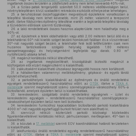
ingatlanok összes területén a zöldfelületi arány nem lehet kevesebb 40%-nál,
24.
a Szilas-patak tengelyétől számított 50,0 méteres védőtávolságon belül,
növénytelepítésen kívül szabadtéri rekreációs eszközök elhelyezése lehetséges,
25.
a beruházással összefüggésben megvalósuló épületekre vonatkozóan a
telepítési távolság nem lehet kevesebb, mint 25 méter, valamint a terepszint
alatti, illetve földszintes építmény létesítése esetén a legkisebb telepítési távolság
a tűzvédelmi előírások szerinti tűztávolság,
26.
a lakó rendeltetések összes hasznos alapterülete nem haladhatja meg a
90%-ot,
27.
az épületnek a telek oldalhatárán vagy attól 2,00 méteren belül álló és a
telekhatárral 60°-nál kisebb szöget bezáró homlokzati falában és a vízszintessel
30°-nál nagyobb szöget bezáró, a telekhatár felé lejtő tetőfelületén csak nem
huzamos tartózkodásra szolgáló helyiség legalább 1,80 méteres
2
parapetmagasságú és helyiségenként legfeljebb egy darab, 0,80 m
nyílófelületű ablaka lehet,
28.
magánút korlátozás nélkül létesíthető,
29.
az ingatlanok megközelítését, kiszolgálását biztosító magánút a
közforgalom elől elzárt magánútként is kialakítható,
30.
zsákutcaként kialakítható útszakasz legnagyobb hossza nem korlátozott,
31.
a hátsókertben valamennyi melléképítmény, gépkocsi- és egyéb tároló
épület elhelyezhető,
32.
a parkolóhelyek kialakításánál az építmények és önálló rendeltetési
egységek rendeltetésszerű használatához előírt, az
OTÉK
, illetve a
TÉKA 4.
melléklet
e szerint meghatározott számú személygépkocsi-várakozóhely 60%-a
biztosítandó, amelyek épületen belül is kialakíthatóak,
33.
kereskedelmi, szolgáltató önálló rendeltetési egységnek – üzlet és
kereskedelmi egységek – rendeltetésszerű használatához személygépkocsi-
várakozóhelyet épületen belül nem kell biztosítani,
34.
kereskedelmi funkcióhoz kapcsolódóan biztosítandó parkoló kialakítására
2
4000 m
-nél nagyobb egybefüggő burkolt felület nem alakítható ki,
35.
szervizút nélküli közterületi parkoló közösségi közlekedés
figyelembevételével korlátozás nélkül, párhuzamosan, merőlegesen, 45°-ban is
kialakítható,
36.
a közutak a
17. melléklet
szerinti EOV koordinátákkal határolt területeken
is kialakíthatók,
37.
lakófunkciójú önálló rendeltetési egység rendeltetésszerű használatához
előírt, az
OTÉK
, illetve a
TÉKA 5. melléklet
e szerint meghatározott számú