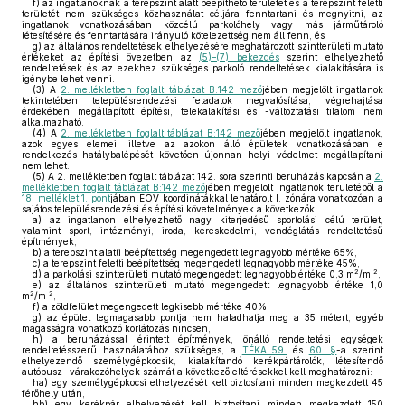
f)
az ingatlanoknak a terepszint alatt beépíthető területét és a terepszint feletti
területét nem szükséges közhasználat céljára fenntartani és megnyitni, az
ingatlanok vonatkozásában közcélú parkolóhely vagy más járműtároló
létesítésére és fenntartására irányuló kötelezettség nem áll fenn, és
g)
az általános rendeltetések elhelyezésére meghatározott szintterületi mutató
értékeket az építési övezetben az
(5)–(7) bekezdés
szerint elhelyezhető
rendeltetések és az ezekhez szükséges parkoló rendeltetések kialakítására is
igénybe lehet venni.
(3)
A
2. mellékletben foglalt táblázat B:142 mező
jében megjelölt ingatlanok
tekintetében településrendezési feladatok megvalósítása, végrehajtása
érdekében megállapított építési, telekalakítási és -változtatási tilalom nem
alkalmazható.
(4)
A
2. mellékletben foglalt táblázat B:142 mező
jében megjelölt ingatlanok,
azok egyes elemei, illetve az azokon álló épületek vonatkozásában e
rendelkezés hatálybalépését követően újonnan helyi védelmet megállapítani
nem lehet.
(5)
A 2. mellékletben foglalt táblázat 142. sora szerinti beruházás kapcsán a
2.
mellékletben foglalt táblázat B:142 mező
jében megjelölt ingatlanok területéből a
18. melléklet 1. pont
jában EOV koordinátákkal lehatárolt I. zónára vonatkozóan a
sajátos településrendezési és építési követelmények a következők:
a)
az ingatlanon elhelyezhető nagy kiterjedésű sportolási célú terület,
valamint sport, intézményi, iroda, kereskedelmi, vendéglátás rendeltetésű
építmények,
b)
a terepszint alatti beépítettség megengedett legnagyobb mértéke 65%,
c)
a terepszint feletti beépítettség megengedett legnagyobb mértéke 45%,
2
2
d)
a parkolási szintterületi mutató megengedett legnagyobb értéke 0,3 m
/m
,
e)
az általános szintterületi mutató megengedett legnagyobb értéke 1,0
2
2
m
/m
,
f)
a zöldfelület megengedett legkisebb mértéke 40%,
g)
az épület legmagasabb pontja nem haladhatja meg a 35 métert, egyéb
magasságra vonatkozó korlátozás nincsen,
h)
a beruházással érintett építmények, önálló rendeltetési egységek
rendeltetésszerű használatához szükséges, a
TÉKA 59.
és
60. §
-a szerint
elhelyezendő személygépkocsik, kialakítandó kerékpártárolók, létesítendő
autóbusz- várakozóhelyek számát a következő eltérésekkel kell meghatározni:
ha)
egy személygépkocsi elhelyezését kell biztosítani minden megkezdett 45
férőhely után,
hb)
egy kerékpár elhelyezését kell biztosítani minden megkezdett 150