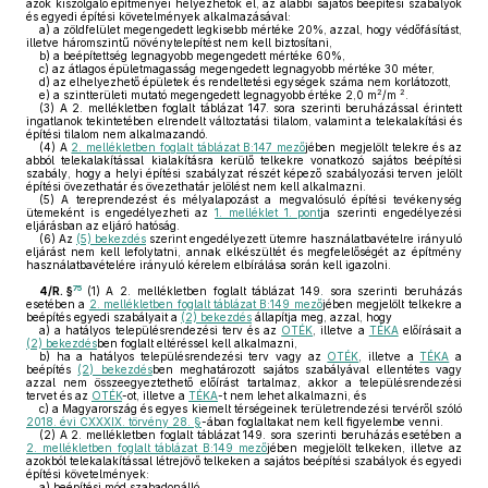
azok kiszolgáló építményei helyezhetők el, az alábbi sajátos beépítési szabályok
és egyedi építési követelmények alkalmazásával:
a)
a zöldfelület megengedett legkisebb mértéke 20%, azzal, hogy védőfásítást,
illetve háromszintű növénytelepítést nem kell biztosítani,
b)
a beépítettség legnagyobb megengedett mértéke 60%,
c)
az átlagos épületmagasság megengedett legnagyobb mértéke 30 méter,
d)
az elhelyezhető épületek és rendeltetési egységek száma nem korlátozott,
2
2
e)
a szintterületi mutató megengedett legnagyobb értéke 2,0 m
/m
.
(3)
A 2. mellékletben foglalt táblázat 147. sora szerinti beruházással érintett
ingatlanok tekintetében elrendelt változtatási tilalom, valamint a telekalakítási és
építési tilalom nem alkalmazandó.
(4)
A
2. mellékletben foglalt táblázat B:147 mező
jében megjelölt telekre és az
abból telekalakítással kialakításra kerülő telkekre vonatkozó sajátos beépítési
szabály, hogy a helyi építési szabályzat részét képező szabályozási terven jelölt
építési övezethatár és övezethatár jelölést nem kell alkalmazni.
(5)
A tereprendezést és mélyalapozást a megvalósuló építési tevékenység
ütemeként is engedélyezheti az
1. melléklet 1. pont
ja szerinti engedélyezési
eljárásban az eljáró hatóság.
(6)
Az
(5) bekezdés
szerint engedélyezett ütemre használatbavételre irányuló
eljárást nem kell lefolytatni, annak elkészültét és megfelelőségét az építmény
használatbavételére irányuló kérelem elbírálása során kell igazolni.
75
4/R. §
(1)
A 2. mellékletben foglalt táblázat 149. sora szerinti beruházás
esetében a
2. mellékletben foglalt táblázat B:149 mező
jében megjelölt telkekre a
beépítés egyedi szabályait a
(2) bekezdés
állapítja meg, azzal, hogy
a)
a hatályos településrendezési terv és az
OTÉK
, illetve a
TÉKA
előírásait a
(2) bekezdés
ben foglalt eltéréssel kell alkalmazni,
b)
ha a hatályos településrendezési terv vagy az
OTÉK
, illetve a
TÉKA
a
beépítés
(2) bekezdés
ben meghatározott sajátos szabályával ellentétes vagy
azzal nem összeegyeztethető előírást tartalmaz, akkor a településrendezési
tervet és az
OTÉK
-ot, illetve a
TÉKA
-t nem lehet alkalmazni, és
c)
a Magyarország és egyes kiemelt térségeinek területrendezési tervéről szóló
2018. évi CXXXIX. törvény 28. §
-ában foglaltakat nem kell figyelembe venni.
(2)
A 2. mellékletben foglalt táblázat 149. sora szerinti beruházás esetében a
2. mellékletben foglalt táblázat B:149 mező
jében megjelölt telkeken, illetve az
azokból telekalakítással létrejövő telkeken a sajátos beépítési szabályok és egyedi
építési követelmények:
a)
beépítési mód szabadonálló,