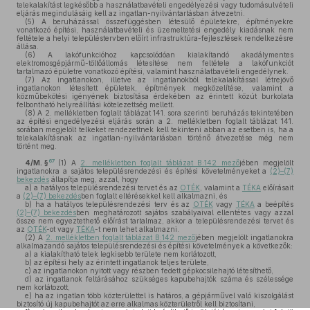
telekalakítást legkésőbb a használatbavételi engedélyezési vagy tudomásulvételi
eljárás megindulásáig kell az ingatlan-nyilvántartásban átvezetni.
(5)
A beruházással összefüggésben létesülő épületekre, építményekre
vonatkozó építési, használatbavételi és üzemeltetési engedély kiadásnak nem
feltétele a helyi településtervben előírt infrastruktúra-fejlesztések rendelkezésre
állása.
(6)
A lakófunkcióhoz kapcsolódóan kialakítandó akadálymentes
elektromosgépjármű-töltőállomás létesítése nem feltétele a lakófunkciót
tartalmazó épületre vonatkozó építési, valamint használatbavételi engedélynek.
(7)
Az ingatlanokon, illetve az ingatlanokból telekalakítással létrejövő
ingatlanokon létesített épületek, építmények megközelítése, valamint a
közműbekötési igényének biztosítása érdekében az érintett közút burkolata
felbontható helyreállítási kötelezettség mellett.
(8)
A 2. mellékletben foglalt táblázat 141. sora szerinti beruházás tekintetében
az építési engedélyezési eljárás során a 2. mellékletben foglalt táblázat 141.
sorában megjelölt telkeket rendezettnek kell tekinteni abban az esetben is, ha a
telekalakításnak az ingatlan-nyilvántartásban történő átvezetése még nem
történt meg.
67
4/M. §
(1)
A
2. mellékletben foglalt táblázat B:142 mező
jében megjelölt
ingatlanokra a sajátos településrendezési és építési követelményeket a
(2)–(7)
bekezdés
állapítja meg, azzal, hogy
a)
a hatályos településrendezési tervet és az
OTÉK
, valamint a
TÉKA
előírásait
a
(2)–(7) bekezdés
ben foglalt eltérésekkel kell alkalmazni, és
b)
ha a hatályos településrendezési terv és az
OTÉK
vagy
TÉKA
a beépítés
(2)–(7) bekezdés
ben meghatározott sajátos szabályaival ellentétes vagy azzal
össze nem egyeztethető előírást tartalmaz, akkor a településrendezési tervet és
az
OTÉK
-ot vagy
TÉKA
-t nem lehet alkalmazni.
(2)
A
2. mellékletben foglalt táblázat B:142 mező
jében megjelölt ingatlanokra
alkalmazandó sajátos településrendezési és építési követelmények a következők:
a)
a kialakítható telek legkisebb területe nem korlátozott,
b)
az építési hely az érintett ingatlanok teljes területe,
c)
az ingatlanokon nyitott vagy részben fedett gépkocsilehajtó létesíthető,
d)
az ingatlanok feltárásához szükséges kapubehajtók száma és szélessége
nem korlátozott,
e)
ha az ingatlan több közterülettel is határos, a gépjárművel való kiszolgálást
biztosító új kapubehajtót az erre alkalmas közterületről kell biztosítani,