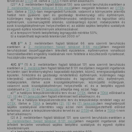
tervet és az
OTÉK
-ot, illetve a
TÉKA
-t nem lehet alkalmazni.
32
(2)
A 2. mellékletben foglalt táblázat 130. sora szerinti beruházás esetében a
2. mellékletben foglalt táblázat B:130 mező
jében megjelölt telkeken az
OTÉK
-
ban, illetve a
TÉKA
-ban megengedett funkciók, valamint a környezetre jelentős
hatást nem gyakorló ipari és gazdasági tevékenységi célú építmények,
különleges nagy kiterjedésű szállítmányozási, raktározási és logisztikai célú
építmények, üzemanyagtöltő állomás, szállásjellegű épület, irodaépületek és
azok kiszolgálóépítményei helyezhetőek el, az alábbi sajátos beépítési szabályok
és egyedi építési követelmények alkalmazásával:
a)
a terepszint feletti beépítettség legnagyobb mértéke 50%;
2
b)
a kialakítható legkisebb telekterület 3000 m
.
33
4/B. §
A 2. mellékletben foglalt táblázat 66. sora szerinti beruházás
esetében a
2. mellékletben foglalt táblázat B:66 mező
jében megjelölt
beruházással összefüggésben létesített épületekre, építményekre vonatkozó
használatbavételi engedély kiadásának nem feltétele a közútkezelői nyilatkozat,
hozzájárulás megszerzése.
34
4/C. §
(1)
A 2. mellékletben foglalt táblázat 131. sora szerinti beruházás
esetében a
2. melléklet
ben foglalt tábláztat B:131 mezőjében megjelölt ingatlanok
területén ipari tevékenységhez kapcsolódó épületek, közmű, energiaszolgáltatás
épületei, hírközlési és gazdasági rendeltetésű építmények, különleges nagy
kiterjedésű szállítmányozási, raktározási és logisztikai célú építmények,
irodaépületek, illetve azok kiszolgálóépítményei, közműpótló műtárgyak,
valamint azok kiszolgálóépítményei helyezhetők el, és a beépítés egyedi
szabályait a
(2)
,
(6)
és
(7) bekezdés
állapítja meg, azzal, hogy
35
a)
a hatályos településrendezési terv és az
OTÉK
, illetve a
TÉKA
előírásait a
(2)
,
(6)
és
(7) bekezdés
ben foglalt eltéréssel kell alkalmazni, és
36
b)
ha a hatályos településrendezési terv és településképi rendelet vagy az
OTÉK
, illetve a
TÉKA
a beépítés
(2)
,
(6)
és
(7) bekezdés
ben meghatározott
sajátos szabályával ellentétes vagy azzal nem összeegyeztethető előírást
tartalmaz, akkor a településrendezési tervet és az
OTÉK
-ot, illetve a
TÉKA
-t nem
lehet alkalmazni.
(2)
A 2. mellékletben foglalt táblázat 131. sora szerinti beruházás esetében a
2. mellékletben foglalt táblázat B:131 mező
jében megjelölt ingatlanok által
lefedett területre vonatkozó sajátos beépítési szabályok és egyedi építési
követelmények:
a)
a beépítettség megengedett legnagyobb mértéke 60%,