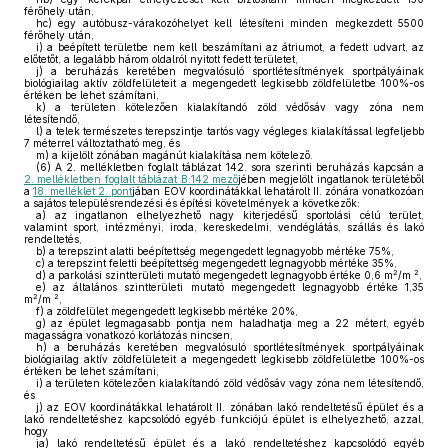
férőhely után,
hc)
egy autóbusz-várakozóhelyet kell létesíteni minden megkezdett 5500
férőhely után,
i)
a beépített területbe nem kell beszámítani az átriumot, a fedett udvart, az
előtetőt, a legalább három oldalról nyitott fedett területet,
j)
a beruházás keretében megvalósuló sportlétesítmények sportpályáinak
biológiailag aktív zöldfelületeit a megengedett legkisebb zöldfelületbe 100%-os
értéken be lehet számítani,
k)
a területen kötelezően kialakítandó zöld védősáv vagy zóna nem
létesítendő,
l)
a telek természetes terepszintje tartós vagy végleges kialakítással legfeljebb
7 méterrel változtatható meg, és
m)
a kijelölt zónában magánút kialakítása nem kötelező.
(6)
A 2. mellékletben foglalt táblázat 142. sora szerinti beruházás kapcsán a
2. mellékletben foglalt táblázat B:142 mező
jében megjelölt ingatlanok területéből
a
18. melléklet 2. pont
jában EOV koordinátákkal lehatárolt II. zónára vonatkozóan
a sajátos településrendezési és építési követelmények a következők:
a)
az ingatlanon elhelyezhető nagy kiterjedésű sportolási célú terület,
valamint sport, intézményi, iroda, kereskedelmi, vendéglátás, szállás és lakó
rendeltetés,
b)
a terepszint alatti beépítettség megengedett legnagyobb mértéke 75%,
c)
a terepszint feletti beépítettség megengedett legnagyobb mértéke 35%,
2
2
d)
a parkolási szintterületi mutató megengedett legnagyobb értéke 0,6 m
/m
,
e)
az általános szintterületi mutató megengedett legnagyobb értéke 1,35
2
2
m
/m
,
f)
a zöldfelület megengedett legkisebb mértéke 20%,
g)
az épület legmagasabb pontja nem haladhatja meg a 22 métert, egyéb
magasságra vonatkozó korlátozás nincsen,
h)
a beruházás keretében megvalósuló sportlétesítmények sportpályáinak
biológiailag aktív zöldfelületeit a megengedett legkisebb zöldfelületbe 100%-os
értéken be lehet számítani,
i)
a területen kötelezően kialakítandó zöld védősáv vagy zóna nem létesítendő,
és
j)
az EOV koordinátákkal lehatárolt II. zónában lakó rendeltetésű épület és a
lakó rendeltetéshez kapcsolódó egyéb funkciójú épület is elhelyezhető, azzal,
hogy
ja)
lakó rendeltetésű épület és a lakó rendeltetéshez kapcsolódó egyéb