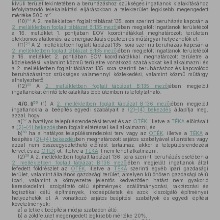
kívüli terület tekintetében a beruházáshoz szükséges ingatlanok kialakításához
lefolytatandó telekalakítási eljárásokban a telekterület legkisebb megengedett
2
mértéke 500 m
.
53
(10)
A 2. mellékletben foglalt táblázat 135. sora szerinti beruházás kapcsán a
2. mellékletben foglalt táblázat B:135 mező
jében megjelölt ingatlanok területéből
a 16. melléklet 1. pontjában EOV koordinátákkal meghatározott területen
elektromos alállomás, az energiaellátás épületei és műtárgyai helyezhetők el.
54
(11)
A 2. mellékletben foglalt táblázat 135. sora szerinti beruházás kapcsán a
2. mellékletben foglalt táblázat B:135 mező
jében megjelölt ingatlanok területéből
a 16. melléklet 2. pontjában EOV koordinátákkal meghatározott területre a
közlekedési, valamint közmű területre vonatkozó szabályokat kell alkalmazni és
a 2. mellékletben foglalt táblázat 135. sora szerinti beruházáshoz és kapcsolódó
beruházásaihoz szükséges valamennyi közlekedési, valamint közmű műtárgy
elhelyezhető.
55
(12)
A
2. mellékletben foglalt táblázat B:135 mező
jében megjelölt
ingatlanokat érintő telekalakítás több ütemben is lefolytatható.
56
4/G. §
(1)
A
2. mellékletben foglalt táblázat B:136 mező
jében megjelölt
ingatlanokra a beépítés egyedi szabályait a
(2)–(4) bekezdés
állapítja meg,
azzal, hogy
57
a)
a hatályos településrendezési tervet és az
OTÉK
, illetve a
TÉKA
előírásait
a
(2)–(4) bekezdés
ben foglalt eltéréssel kell alkalmazni, és
58
b)
ha a hatályos településrendezési terv vagy az
OTÉK
, illetve a
TÉKA
a
beépítés
(2)–(4) bekezdés
ben meghatározott sajátos szabályával ellentétes vagy
azzal nem összeegyeztethető előírást tartalmaz, akkor a településrendezési
tervet és az
OTÉK
-ot, illetve a
TÉKA
-t nem lehet alkalmazni.
59
(2)
A 2. mellékletben foglalt táblázat 136. sora szerinti beruházás esetében a
2. mellékletben foglalt táblázat B:136 mező
jében megjelölt ingatlanok által
lefedett földrészlet az
OTÉK
, illetve a
TÉKA
szerinti egyéb ipari gazdasági
terület, valamint általános gazdasági terület, amelyen különösen gazdasági célú
ipari, valamint a környezetre jelentős kedvezőtlen hatást nem gyakorló
kereskedelmi, szolgáltató célú építmények, szállítmányozási, raktározási és
logisztikai célú építmények, irodaépületek és azok kiszolgáló építményei
helyezhetők el. A vonatkozó sajátos beépítési szabályok és egyedi építési
követelmények:
a)
a telkek beépítési módja szabadon álló,
b)
a zöldfelület megengedett legkisebb mértéke 20%,