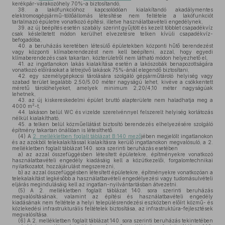
kerékpár-várakozóhely 70%-a biztosítandó,
38.
a lakófunkcióhoz kapcsolódóan kialakítandó akadálymentes
elektromosgépjármű-töltőállomás létesítése nem feltétele a lakófunkciót
tartalmazó épületre vonatkozó építési, illetve használatbavételi engedélynek,
39.
az új beépítés esetén szabály szerint gyűjtött és kezelt többlet csapadékvíz
csak késleltetett módon kerülhet elvezetésre telken kívüli csapadékvíz-
befogadóba,
40.
a beruházás keretében létesülő épületekben központi hűtő berendezést
vagy központi klímaberendezést nem kell beépíteni, azzal, hogy egyedi
klímaberendezés csak takartan, közterületről nem látható módon helyezhető el,
41.
az ingatlanokon lakás kialakítása esetén a lakószobák benapozottságára
vonatkozó előírásokat a létrejövő lakások 75%-ánál elegendő biztosítani,
42.
egy személygépkocsi tárolására szolgáló gépjárműtároló helyiség vagy
szabad terület legalább 2,50/5,00 méter nagyságú lehet, kivéve a csökkentett
méretű tárolóhelyeket, amelyek minimum 2,20/4,10 méter nagyságúak
lehetnek,
43.
az új kiskereskedelmi épület bruttó alapterülete nem haladhatja meg a
2
4000 m
-t,
44.
lakáson belül WC és vizelde szerelvénnyel felszerelt helyiség korlátozás
nélkül kialakítható,
45.
a telken belül közműellátást biztosító berendezés elhelyezésére szolgáló
építmény takartan önállóan is létesíthető.
(4)
A
2. mellékletben foglalt táblázat B:140 mező
jében megjelölt ingatlanokon
és az azokból telekalakítással kialakításra kerülő ingatlanokon megvalósuló, a 2.
mellékletben foglalt táblázat 140. sora szerinti beruházás esetében
a)
az azzal összefüggésben létesített épületekre, építményekre vonatkozó
használatbavételi engedély kiadásáig kell a közútkezelői, forgalomtechnikai
nyilatkozatot, hozzájárulást megszerezni,
b)
az azzal összefüggésben létesített épületekre, építményekre vonatkozóan a
telekalakítást legkésőbb a használatbavételi engedélyezési vagy tudomásulvételi
eljárás megindulásáig kell az ingatlan-nyilvántartásban átvezetni.
(5)
A 2. mellékletben foglalt táblázat 140. sora szerinti beruházás
megvalósításának, valamint az építési és használatbavételi engedély
kiadásának nem feltétele a helyi településrendezési eszközben előírt közmű- és
közlekedési infrastrukturális feltételek biztosítása, az infrastruktúra-fejlesztések
megvalósítása.
(6)
A 2. mellékletben foglalt táblázat 140. sora szerinti beruházás tekintetében