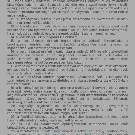
szükséges telkek alakítása, védelmi rendeltetésű erdőterület és zöldfelület
kialakítása, valamint utak és magánutak létesítése a szabályozási terven jelölt,
országos vagy fővárosi célt szolgáló, a településterv alapján jelölt közlekedési és
zöldinfrastruktúra területigényét biztosító szabályozási elemekre tekintet nélkül
megengedett,
12.
a szabályozási terven jelölt építési övezethatár és övezethatár mentén
telekhatárt nem kell kialakítani,
13.
a közlekedési infrastruktúra számára irányadó területbiztosítással jelölt
közlekedési elem nyomvonala, valamint a közúti közlekedési terület módosítható,
ha a módosítás a véderdő összterületének csökkenését nem eredményezi,
14.
a véderdő területén magánút kialakítható,
15.
a beruházással érintett ingatlanokra a véderdő összterületét a
beruházással érintett, valamint a belőlük telekalakítás során létrejövő új
ingatlanokon kell összességében biztosítani,
16.
a beruházással érintett ingatlanokra a véderdő 95%-os előírt zöldfelületi
arányát a beruházással érintett ingatlanok, valamint a belőlük telekalakítás
során létrejövő új ingatlanok által lefedett területen, a telekhatárok
figyelembevétele nélkül összességében kell igazolni,
17.
a véderdő területen a zöldfelület arányát nem csökkenti az útcsatlakozások,
gyalogos és kerékpárutak, rekortán burkolatok, nyílt vízfelületek mértéke, azok
véderdő területén kialakíthatók,
18.
a beruházással érintett ingatlanokon, valamint a belőlük telekalakítás
során létrejövő ingatlanokon a zöldfelületi arányba a véderdő területe 100%-ban
beleszámítandó,
19.
a beruházással érintett ingatlanokon a szabályozási terven jelölt, valamint
a belőlük telekalakítás során létrejövő ingatlanokon létesülő, valamint a már
meglévő véderdő területén közmű-, geotermikus kút infrastruktúra és kapcsolódó
műtárgyai, létesítményei, épületei, építményei a beépítettség 5%-ának
mértékéig, egyéb korlátozás nélkül elhelyezhetők,
20.
engedély, bejelentés és pótlási kötelezettség nélkül kivágható a
magánterületen álló, 10 centiméternél kisebb törzsátmérőjű fa, valamint a 10
centiméter törzsátmérő alatti sarjról, magról kelt újulat,
21.
a fapótlási kötelezettséget a beruházáshoz kapcsolódóan kiadott utolsó
használatbavételi engedély kiadásáig kell teljesíteni,
22.
az elő- és oldalkertben épületgépészeti berendezés közterületről
láthatóságot takarva helyezhető el,
23.
a beruházással érintett ingatlanokon a zöldfelületi arány legalább 25%,
azzal, hogy a
2. mellékletben foglalt táblázat B:140 mező
jében megjelölt