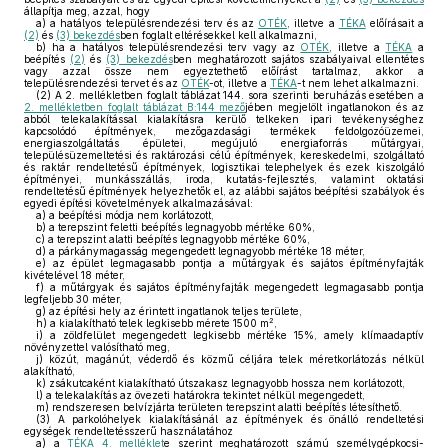
állapítja meg, azzal, hogy
a)
a hatályos településrendezési terv és az
OTÉK
, illetve a
TÉKA
előírásait a
(2)
és
(3) bekezdés
ben foglalt eltérésekkel kell alkalmazni,
b)
ha a hatályos településrendezési terv vagy az
OTÉK
, illetve a
TÉKA
a
beépítés
(2)
és
(3) bekezdés
ben meghatározott sajátos szabályaival ellentétes
vagy azzal össze nem egyeztethető előírást tartalmaz, akkor a
településrendezési tervet és az
OTÉK
-ot, illetve a
TÉKA
-t nem lehet alkalmazni.
(2)
A 2. mellékletben foglalt táblázat 144. sora szerinti beruházás esetében a
2. mellékletben foglalt táblázat B:144 mező
jében megjelölt ingatlanokon és az
abból telekalakítással kialakításra kerülő telkeken ipari tevékenységhez
kapcsolódó építmények, mezőgazdasági termékek feldolgozóüzemei,
energiaszolgáltatás épületei, megújuló energiaforrás műtárgyai,
településüzemeltetési és raktározási célú építmények, kereskedelmi, szolgáltató
és raktár rendeltetésű építmények, logisztikai telephelyek és ezek kiszolgáló
építményei, munkásszállás, iroda, kutatás-fejlesztés, valamint oktatási
rendeltetésű építmények helyezhetők el, az alábbi sajátos beépítési szabályok és
egyedi építési követelmények alkalmazásával:
a)
a beépítési módja nem korlátozott,
b)
a terepszint feletti beépítés legnagyobb mértéke 60%,
c)
a terepszint alatti beépítés legnagyobb mértéke 60%,
d)
a párkánymagasság megengedett legnagyobb mértéke 18 méter,
e)
az épület legmagasabb pontja a műtárgyak és sajátos építményfajták
kivételével 18 méter,
f)
a műtárgyak és sajátos építményfajták megengedett legmagasabb pontja
legfeljebb 30 méter,
g)
az építési hely az érintett ingatlanok teljes területe,
2
h)
a kialakítható telek legkisebb mérete 1500 m
,
i)
a zöldfelület megengedett legkisebb mértéke 15%, amely klímaadaptív
növényzettel valósítható meg,
j)
közút, magánút, véderdő és közmű céljára telek méretkorlátozás nélkül
alakítható,
k)
zsákutcaként kialakítható útszakasz legnagyobb hossza nem korlátozott,
l)
a telekalakítás az övezeti határokra tekintet nélkül megengedett,
m)
rendszeresen belvízjárta területen terepszint alatti beépítés létesíthető.
(3)
A parkolóhelyek kialakításánál az építmények és önálló rendeltetési
egységek rendeltetésszerű használatához
a)
a
TÉKA 4. melléklet
e szerint meghatározott számú személygépkocsi-