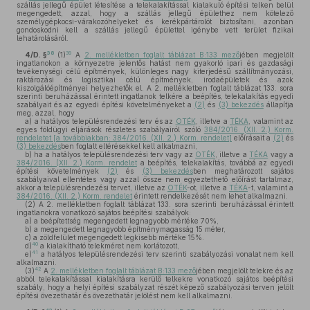
szállás jellegű épület létesítése a telekalakítással kialakuló építési telken belül
megengedett, azzal, hogy a szállás jellegű épülethez nem kötelező
személygépkocsi-várakozóhelyeket és kerékpártárolót biztosítani, azonban
gondoskodni kell a szállás jellegű épülettel igénybe vett terület fizikai
lehatárolásáról.
38
39
4/D. §
(1)
A
2. mellékletben foglalt táblázat B:133 mező
jében megjelölt
ingatlanokon a környezetre jelentős hatást nem gyakorló ipari és gazdasági
tevékenységi célú építmények, különleges nagy kiterjedésű szállítmányozási,
raktározási és logisztikai célú építmények, irodaépületek és azok
kiszolgálóépítményei helyezhetők el. A 2. mellékletben foglalt táblázat 133. sora
szerinti beruházással érintett ingatlanok telkére a beépítés, telekalakítás egyedi
szabályait és az egyedi építési követelményeket a
(2)
és
(3) bekezdés
állapítja
meg, azzal, hogy
a)
a hatályos településrendezési terv és az
OTÉK
, illetve a
TÉKA
, valamint az
egyes földügyi eljárások részletes szabályairól szóló
384/2016. (XII. 2.) Korm.
rendeletet [a továbbiakban: 384/2016. (XII. 2.) Korm. rendelet]
előírásait a
(2)
és
(3) bekezdés
ben foglalt eltérésekkel kell alkalmazni,
b)
ha a hatályos településrendezési terv vagy az
OTÉK
, illetve a
TÉKA
vagy a
384/2016. (XII. 2.) Korm. rendelet
a beépítés, telekalakítás, továbbá az egyedi
építési követelmények
(2)
és
(3) bekezdés
ben meghatározott sajátos
szabályaival ellentétes vagy azzal össze nem egyeztethető előírást tartalmaz,
akkor a településrendezési tervet, illetve az
OTÉK
-ot, illetve a
TÉKA
-t, valamint a
384/2016. (XII. 2.) Korm. rendelet
érintett rendelkezését nem lehet alkalmazni.
(2)
A 2. mellékletben foglalt táblázat 133. sora szerinti beruházással érintett
ingatlanokra vonatkozó sajátos beépítési szabályok:
a)
a beépítettség megengedett legnagyobb mértéke 70%,
b)
a megengedett legnagyobb építménymagasság 15 méter,
c)
a zöldfelület megengedett legkisebb mértéke 15%.
40
d)
a kialakítható telekméret nem korlátozott,
41
e)
a hatályos településrendezési terv szerinti szabályozási vonalat nem kell
alkalmazni.
42
(3)
A
2. mellékletben foglalt táblázat B:133 mező
jében megjelölt telekre és az
abból telekalakítással kialakításra kerülő telkekre vonatkozó sajátos beépítési
szabály, hogy a helyi építési szabályzat részét képező szabályozási terven jelölt
építési övezethatár és övezethatár jelölést nem kell alkalmazni.