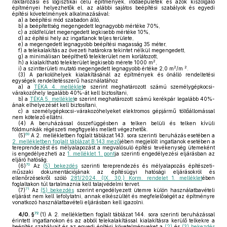
raktározási és logisztikai célú építmények, irodaépületek és azok kiszolgáló
építményei helyezhetők el, az alábbi sajátos beépítési szabályok és egyedi
építési követelmények alkalmazásával:
a)
a beépítési mód szabadon álló,
b)
a beépítettség megengedett legnagyobb mértéke 70%,
c)
a zöldfelület megengedett legkisebb mértéke 10%,
d)
az építési hely az ingatlanok teljes területe,
e)
a megengedett legnagyobb beépítési magasság 35 méter,
f)
a telekalakítás az övezeti határokra tekintet nélkül megengedett,
g)
a minimálisan beépíthető telekterület nem korlátozott,
2
h)
a kialakítható telekterület legkisebb mérete 1000 m
,
2
2
i)
a szintterületi mutató megengedett legnagyobb értéke 2,0 m
/m
.
(3)
A parkolóhelyek kialakításánál az építmények és önálló rendeltetési
egységek rendeltetésszerű használatához
a)
a
TÉKA 4. melléklet
e szerint meghatározott számú személygépkocsi-
várakozóhely legalább 40%-át kell biztosítani,
b)
a
TÉKA 5. melléklet
e szerint meghatározott számú kerékpár legalább 40%-
ának elhelyezését kell biztosítani,
c)
a személygépkocsi-várakozóhelyeket elektromos gépjármű töltőállomással
nem kötelező ellátni.
(4)
A beruházással összefüggésben a telken belüli és telken kívüli
földmunkák régészeti megfigyelés mellett végezhetők.
69
(5)
A 2. mellékletben foglalt táblázat 143. sora szerinti beruházás esetében a
2. mellékletben foglalt táblázat B:143 mező
jében megjelölt ingatlanok esetében a
tereprendezést és mélyalapozást a megvalósuló építési tevékenység ütemeként
is engedélyezheti az
1. melléklet 1. pont
ja szerinti engedélyezési eljárásban az
eljáró hatóság.
70
(6)
Az
(5) bekezdés
szerinti tereprendezés és mélyalapozás építészeti-
műszaki dokumentációjának az építésügyi hatósági eljárásokról és
ellenőrzésekről szóló
281/2024. (IX. 30.) Korm. rendelet 1. melléklet
ében
foglaltakon túl tartalmaznia kell talajvédelmi tervet.
71
(7)
Az
(5) bekezdés
szerint engedélyezett ütemre külön használatbavételi
eljárást nem kell lefolytatni, annak elkészültét és megfelelőségét az építményre
vonatkozó használatbavételi eljárásban kell igazolni.
72
4/O. §
(1)
A 2. mellékletben foglalt táblázat 144. sora szerinti beruházással
érintett ingatlanokon és az abból telekalakítással kialakításra kerülő telkekre a
beépítés szabályait és az egyedi építési követelményeket a
(2)
és
(3) bekezdés