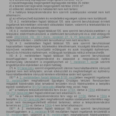
c)
épületmagasság megengedett legnagyobb mértéke 35 méter;
2
d)
a telekterület legkisebb megengedett mértéke 2000 m
;
e)
előkertet, oldalkertet és hátsókertet nem kell tartani;
f)
a hatályos településrendezési terv szerinti szabályozási vonalat nem kell
alkalmazni;
g)
az elhelyezhető épületek és rendeltetési egységek száma nem korlátozott.
(3)
A 2. mellékletben foglalt táblázat 135. sora szerinti beruházással érintett
ingatlanok tekintetében elrendelt változtatási tilalom, valamint a telekalakítási és
építési tilalom nem alkalmazandó.
(4)
A 2. mellékletben foglalt táblázat 135. sora szerinti beruházás esetében – a
települési zöldinfrastruktúráról, a zöldfelületi tanúsítványról és a zöld védjegyről
szóló
282/2024. (IX. 30.) Korm. rendelet 27. § (1) bekezdés a) pont
jában
foglaltaktól eltérően – zöldfelületi tanúsítványt nem kell készíteni.
(5)
A 2. mellékletben foglalt táblázat 135. sora szerinti beruházással
kapcsolatban napelempark, közlekedési létesítmények, kiszolgáló létesítmények,
közművek vezetékei, közműpótló műtárgyak és azok kiszolgáló építményei,
közmű és hírközlési építmények, műtárgyak korlátozás nélkül elhelyezhetők.
(6)
A 2. mellékletben foglalt táblázat 135. sora szerinti beruházással
összefüggésben a tereprendezést és alapozást a megvalósuló építési
tevékenység ütemeként is engedélyezheti az
1. melléklet 1. pont
ja szerinti
engedélyezési eljárásban az eljáró hatóság.
(7)
A
(6) bekezdés
szerint engedélyezett ütemre használatbavételre irányuló
eljárást nem kell lefolytatni, annak elkészültét és megfelelőségét az építmény
használatbavételére irányuló kérelem elbírálása során kell igazolni.
49
(8)
A
2. mellékletben foglalt táblázat B:135 mező
jében megjelölt ingatlanok
13. melléklet
ben meghatározott Egységes Országos Vetületi Rendszerben
megadott koordináták által lehatárolt területén kívüli földrészletére a beépítés
egyedi szabályait a
(9)–(12) bekezdés
állapítja meg, azzal, hogy
50
a)
a hatályos településrendezési terv és az
OTÉK
, illetve a
TÉKA
előírásait a
(9)–(12) bekezdés
ben foglalt eltéréssel kell alkalmazni, és
51
b)
ha a hatályos településrendezési terv vagy az
OTÉK
, illetve a
TÉKA
a
beépítés
(9)–(12) bekezdés
ben meghatározott sajátos szabályával ellentétes vagy
azzal nem összeegyeztethető előírást tartalmaz, akkor a településrendezési
tervet és az
OTÉK
-ot, illetve a
TÉKA
-t nem lehet alkalmazni.
52
(9)
A 2. mellékletben foglalt táblázat 135. sora szerinti beruházással
összefüggésben, a
2. melléklet
B:135 mezőjében foglalt ingatlanok területéből a
13. melléklet
ben, valamint a
16. melléklet
ben meghatározott földrészleteken