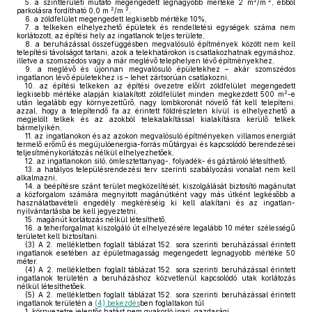
2
2
5.
a szintterületi mutató megengedett legnagyobb mértéke 2 m
/m
, ebből
2
2
parkolásra fordítható 0,0 m
/m
,
6.
a zöldfelület megengedett legkisebb mértéke 10%,
7.
a telkeken elhelyezhető épületek és rendeltetési egységek száma nem
korlátozott, az építési hely az ingatlanok teljes területe,
8.
a beruházással összefüggésben megvalósuló építmények között nem kell
telepítési távolságot tartani, azok a telekhatárokon is csatlakozhatnak egymáshoz,
illetve a szomszédos vagy a már meglévő telephelyen lévő építményekhez,
9.
a meglévő és újonnan megvalósuló épületekhez – akár szomszédos
ingatlanon lévő épületekhez is – lehet zártsorúan csatlakozni,
10.
az építési telkeken az építési övezetre előírt zöldfelület megengedett
2
legkisebb mértéke alapján kialakított zöldfelület minden megkezdett 500 m
-e
után legalább egy környezettűrő, nagy lombkoronát növelő fát kell telepíteni,
azzal, hogy a telepítendő fa az érintett földrészleten kívül is elhelyezhető a
megjelölt telkek és az azokból telekalakítással kialakításra kerülő telkek
bármelyikén,
11.
az ingatlanokon és az azokon megvalósuló építményeken villamos energiát
termelő erőmű és megújulóenergia-forrás műtárgyai és kapcsolódó berendezései
teljesítménykorlátozás nélkül elhelyezhetőek,
12.
az ingatlanokon siló, ömlesztettanyag-, folyadék- és gáztároló létesíthető,
13.
a hatályos településrendezési terv szerinti szabályozási vonalat nem kell
alkalmazni,
14.
a beépítésre szánt terület megközelítését, kiszolgálását biztosító magánutat
a közforgalom számára megnyitott magánútként vagy más útként legkésőbb a
használatbavételi engedély megkéréséig ki kell alakítani és az ingatlan-
nyilvántartásba be kell jegyeztetni,
15.
magánút korlátozás nélkül létesíthető,
16.
a teherforgalmat kiszolgáló út elhelyezésére legalább 10 méter szélességű
területet kell biztosítani.
(3)
A 2. mellékletben foglalt táblázat 152. sora szerinti beruházással érintett
ingatlanok esetében az épületmagasság megengedett legnagyobb mértéke 50
méter.
(4)
A 2. mellékletben foglalt táblázat 152. sora szerinti beruházással érintett
ingatlanok területén a beruházáshoz közvetlenül kapcsolódó utak korlátozás
nélkül létesíthetőek.
(5)
A 2. mellékletben foglalt táblázat 152. sora szerinti beruházással érintett
ingatlanok területén a
(4) bekezdés
ben foglaltakon túl
1.
környezetre jelentős hatást nem gyakorló ipari, gazdasági,