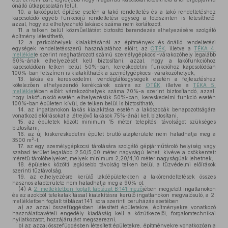
önálló útkapcsolatán felül,
10.
a lakóépület építése esetén a lakó rendeltetés és a lakó rendeltetéshez
kapcsolódó egyéb funkciójú rendeltetési egység a földszinten is létesíthető,
azzal, hogy az elhelyezhető lakások száma nem korlátozott,
11.
a telken belül közműellátást biztosító berendezés elhelyezésére szolgáló
építmény létesíthető,
12.
a parkolóhelyek kialakításánál az építmények és önálló rendeltetési
egységek rendeltetésszerű használatához előírt, az
OTÉK
, illetve a
TÉKA 4.
melléklet
e szerint meghatározott számú személygépkocsi-várakozóhely legalább
60%-ának elhelyezését kell biztosítani, azzal, hogy a lakófunkcióhoz
kapcsolódóan telken belül 50%-ban, kereskedelmi funkcióhoz kapcsolódóan
100%-ban felszínen is kialakíthatók a személygépkocsi-várakozóhelyek,
13.
lakás és kereskedelmi, vendéglátóegységek esetén a fejlesztéshez
kötelezően elhelyezendő kerékpárok száma az
OTÉK
, illetve a
TÉKA 5.
melléklet
ében előírt várakozóhelyek száma 70%-a szerint biztosítandó, azzal,
hogy lakófunkció esetén elhelyezésük 50%-ban, kereskedelmi funkció esetén
100%-ban épületen kívül, de telken belül is biztosítható,
14.
az ingatlanokon lakás kialakítása esetén a lakószobák benapozottságára
vonatkozó előírásokat a létrejövő lakások 75%-ánál kell biztosítani,
15.
az épületek között minimum 15 méter telepítési távolságot szükséges
biztosítani,
16.
az új kiskereskedelmi épület bruttó alapterülete nem haladhatja meg a
2
3500 m
-t,
17.
az egy személygépkocsi tárolására szolgáló gépjárműtároló helyiség vagy
szabad terület legalább 2,50/5,00 méter nagyságú lehet, kivéve a csökkentett
méretű tárolóhelyeket, melyek minimum 2,20/4,10 méter nagyságúak lehetnek,
18.
épületek közötti legkisebb távolság telken belül a tűzvédelmi előírások
szerinti tűztávolság,
19.
az elhelyezésre kerülő lakóépületekben a lakórendeltetések összes
hasznos alapterülete nem haladhatja meg a 90%-ot.
(4)
A
2. mellékletben foglalt táblázat B:141 mező
jében megjelölt ingatlanokon
és az azokból telekalakítással kialakításra kerülő ingatlanokon megvalósuló, a 2.
mellékletben foglalt táblázat 141. sora szerinti beruházás esetében
a)
az azzal összefüggésben létesített épületekre, építményekre vonatkozó
használatbavételi engedély kiadásáig kell a közútkezelői, forgalomtechnikai
nyilatkozatot, hozzájárulást megszerezni,
b)
az azzal összefüggésben létesített épületekre, építményekre vonatkozóan a