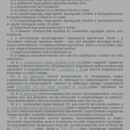
b)
a zöldfelület megengedett legkisebb mértéke 20%,
c)
a beépítési mód nem korlátozott,
d)
az előkert, az oldalkert és a hátsókert mérete 0 méter,
e)
az épületmagasság megengedett legnagyobb mértéke a toronyépítmények
és egyéb műtárgyak kivételével 30 méter,
f)
az épületmagasság megengedett legnagyobb mértéke a toronyépítmények
és egyéb műtárgyak esetén 55 méter,
g)
kialakítható legkisebb telekterület 2 hektár,
h)
a telkeken elhelyezhető épületek és rendeltetési egységek száma nem
korlátozott,
i)
a beruházással összefüggésben megvalósuló építmények között – a
tűzvédelmi előírások betartása mellett – nem kell telepítési távolságot tartani,
azok a telekhatárokon is csatlakozhatnak egymáshoz, illetve a szomszédos vagy
a már meglévő telephelyen lévő építményekhez,
j)
magánút korlátozás nélkül létesíthető, és
k)
a hatályos településrendezési terv szerinti szabályozási vonalat nem kell
alkalmazni.
(3)
A
2. mellékletben foglalt táblázat B:131 mező
jében megjelölt ingatlanok
esetében a tereprendezést és mélyalapozást a megvalósuló építési tevékenység
ütemeként is engedélyezheti az
1. melléklet 1. pont
ja szerinti engedélyezési
eljárásban az eljáró hatóság.
(4)
A
(3) bekezdés
szerinti tereprendezés és mélyalapozás építési
engedélyezési dokumentációjának az építésügyi és építésfelügyeleti hatósági
eljárásokról és ellenőrzésekről, valamint az építésügyi hatósági szolgáltatásról
szóló
312/2012. (XI. 8.) Korm. rendelet 8. melléklet
ében foglaltakon túl
tartalmaznia kell talajvédelmi tervet.
(5)
A
(3) bekezdés
szerint engedélyezett ütemre használatbavételre irányuló
eljárást nem kell lefolytatni, annak elkészültét és megfelelőségét az építmény
használatbavételére irányuló kérelem elbírálása során kell igazolni.
(6)
A 2. mellékletben foglalt táblázat 131. sora szerinti beruházás esetében a
2. mellékletben foglalt táblázat B:131 mező
jében megjelölt ingatlanokon, valamint
az ezen földrészletekből a telekalakítási eljárásokban hozott döntések véglegessé
válását követően kialakított földrészleteken munkásszállás is elhelyezhető.
37
(7)
A fő rendeltetés szerinti épületek használatbavételéig az építési
beruházás megvalósítása során a kivitelezési munkák elvégzéséhez szükséges,
munkavállalók által ideiglenesen használt, munkásszállásnak nem minősülő, de
az
OTÉK 104/A. §
-ában, illetve a
TÉKA 127. §
-ában foglaltaknak megfelelő,