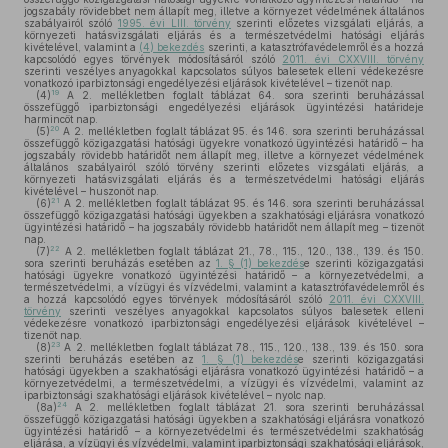
jogszabály rövidebbet nem állapít meg, illetve a környezet védelmének általános
szabályairól szóló
1995. évi LIII. törvény
szerinti előzetes vizsgálati eljárás, a
környezeti hatásvizsgálati eljárás és a természetvédelmi hatósági eljárás
kivételével, valamint a
(4) bekezdés
szerinti, a katasztrófavédelemről és a hozzá
kapcsolódó egyes törvények módosításáról szóló
2011. évi CXXVIII. törvény
szerinti veszélyes anyagokkal kapcsolatos súlyos balesetek elleni védekezésre
vonatkozó iparbiztonsági engedélyezési eljárások kivételével – tizenöt nap.
19
(4)
A 2. mellékletben foglalt táblázat 64. sora szerinti beruházással
összefüggő iparbiztonsági engedélyezési eljárások ügyintézési határideje
harmincöt nap.
20
(5)
A 2. mellékletben foglalt táblázat 95. és 146. sora szerinti beruházással
összefüggő közigazgatási hatósági ügyekre vonatkozó ügyintézési határidő – ha
jogszabály rövidebb határidőt nem állapít meg, illetve a környezet védelmének
általános szabályairól szóló törvény szerinti előzetes vizsgálati eljárás, a
környezeti hatásvizsgálati eljárás és a természetvédelmi hatósági eljárás
kivételével – huszonöt nap.
21
(6)
A 2. mellékletben foglalt táblázat 95. és 146. sora szerinti beruházással
összefüggő közigazgatási hatósági ügyekben a szakhatósági eljárásra vonatkozó
ügyintézési határidő – ha jogszabály rövidebb határidőt nem állapít meg – tizenöt
nap.
22
(7)
A 2. mellékletben foglalt táblázat 21., 78., 115., 120., 138., 139. és 150.
sora szerinti beruházás esetében az
1. § (1) bekezdés
e szerinti közigazgatási
hatósági ügyekre vonatkozó ügyintézési határidő – a környezetvédelmi, a
természetvédelmi, a vízügyi és vízvédelmi, valamint a katasztrófavédelemről és
a hozzá kapcsolódó egyes törvények módosításáról szóló
2011. évi CXXVIII.
törvény
szerinti veszélyes anyagokkal kapcsolatos súlyos balesetek elleni
védekezésre vonatkozó iparbiztonsági engedélyezési eljárások kivételével –
tizenöt nap.
23
(8)
A 2. mellékletben foglalt táblázat 78., 115., 120., 138., 139. és 150. sora
szerinti beruházás esetében az
1. § (1) bekezdés
e szerinti közigazgatási
hatósági ügyekben a szakhatósági eljárásra vonatkozó ügyintézési határidő – a
környezetvédelmi, a természetvédelmi, a vízügyi és vízvédelmi, valamint az
iparbiztonsági szakhatósági eljárások kivételével – nyolc nap.
24
(8a)
A 2. mellékletben foglalt táblázat 21. sora szerinti beruházással
összefüggő közigazgatási hatósági ügyekben a szakhatósági eljárásra vonatkozó
ügyintézési határidő – a környezetvédelmi és természetvédelmi szakhatóság
eljárása, a vízügyi és vízvédelmi, valamint iparbiztonsági szakhatósági eljárások,