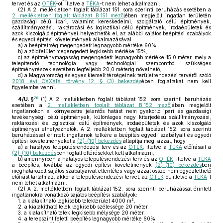
tervet és az
OTÉK
-ot, illetve a
TÉKA
-t nem lehet alkalmazni.
(2)
A 2. mellékletben foglalt táblázat 151. sora szerinti beruházás esetében a
2. mellékletben foglalt táblázat B:151 mező
jében megjelölt ingatlan területén
gazdasági célú ipari, valamint kereskedelmi, szolgáltató célú építmények,
szállítmányozási, raktározási és logisztikai célú építmények, irodaépületek és
azok kiszolgáló építményei helyezhetők el, az alábbi sajátos beépítési szabályok
és egyedi építési követelmények alkalmazásával:
a)
a beépítettség megengedett legnagyobb mértéke 60%,
b)
a zöldfelület megengedett legkisebb mértéke 15%,
c)
az építménymagasság megengedett legnagyobb mértéke 15,0 méter, mely a
telepítendő technológia vagy technológiai szempontból szükséges
építményrészek esetében legfeljebb 20,0 méterig növelhető,
d)
a Magyarország és egyes kiemelt térségeinek területrendezési tervéről szóló
2018. évi CXXXIX. törvény 12. § (3) bekezdés
ében foglaltakat nem kell
figyelembe venni.
78
4/U. §
(1)
A 2. mellékletben foglalt táblázat 152. sora szerinti beruházás
esetében a
2. mellékletben foglalt táblázat B:152 mező
jében megjelölt
ingatlanokon a környezetre jelentős hatást nem gyakorló ipari és gazdasági
tevékenységi célú építmények, különleges nagy kiterjedésű szállítmányozási,
raktározási és logisztikai célú építmények, irodaépületek és azok kiszolgáló
építményei elhelyezhetők. A 2. mellékletben foglalt táblázat 152. sora szerinti
beruházással érintett ingatlanok telkére a beépítés egyedi szabályait és egyedi
építési követelményeket a
(2)–(10) bekezdés
állapítja meg, azzal, hogy
a)
a hatályos településrendezési terv és az
OTÉK
, illetve a
TÉKA
előírásait a
(2)–(10) bekezdés
ben foglalt eltérésekkel kell alkalmazni,
b)
amennyiben a hatályos településrendezési terv és az
OTÉK
, illetve a
TÉKA
a beépítés, továbbá az egyedi építési követelmények
(2)–(10) bekezdés
ben
meghatározott sajátos szabályaival ellentétes vagy azzal össze nem egyeztethető
előírást tartalmaz, akkor a településrendezési tervet, az
OTÉK
-ot, illetve a
TÉKA
-t
nem lehet alkalmazni.
(2)
A 2. mellékletben foglalt táblázat 152. sora szerinti beruházással érintett
ingatlanokra vonatkozó sajátos beépítési szabályok:
2
1.
a kialakítható legkisebb telekterület 4000 m
,
2.
a kialakítható telek legkisebb szélessége 20 méter,
3.
a kialakítható telek legkisebb mélysége 20 méter,
4.
a terepszint feletti beépítés legnagyobb mértéke 60%,