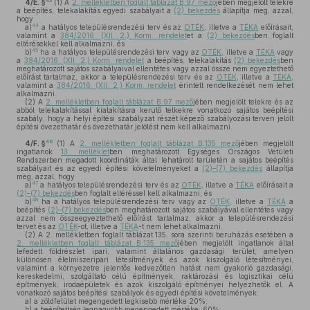
43
4/E. §
(1)
A
2. mellékletben foglalt táblázat B:97 mező
jében megjelölt telekre
a beépítés, telekalakítás egyedi szabályait a
(2) bekezdés
állapítja meg, azzal,
hogy
44
a)
a hatályos településrendezési terv és az
OTÉK
, illetve a
TÉKA
előírásait,
valamint a
384/2016. (XII. 2.) Korm. rendelet
et a
(2) bekezdés
ben foglalt
eltérésekkel kell alkalmazni, és
45
b)
ha a hatályos településrendezési terv vagy az
OTÉK
, illetve a
TÉKA
vagy
a
384/2016. (XII. 2.) Korm. rendelet
a beépítés, telekalakítás
(2) bekezdés
ben
meghatározott sajátos szabályaival ellentétes vagy azzal össze nem egyeztethető
előírást tartalmaz, akkor a településrendezési terv és az
OTÉK
, illetve a
TÉKA
,
valamint a
384/2016. (XII. 2.) Korm. rendelet
érintett rendelkezését nem lehet
alkalmazni.
(2)
A
2. mellékletben foglalt táblázat B:97 mező
jében megjelölt telekre és az
abból telekalakítással kialakításra kerülő telkekre vonatkozó sajátos beépítési
szabály, hogy a helyi építési szabályzat részét képező szabályozási terven jelölt
építési övezethatár és övezethatár jelölést nem kell alkalmazni.
46
4/F. §
(1)
A
2. mellékletben foglalt táblázat B:135 mező
jében megjelölt
ingatlanok
13. melléklet
ben meghatározott Egységes Országos Vetületi
Rendszerben megadott koordináták által lehatárolt területén a sajátos beépítés
szabályait és az egyedi építési követelményeket a
(2)–(7) bekezdés
állapítja
meg, azzal, hogy
47
a)
a hatályos településrendezési terv és az
OTÉK
, illetve a
TÉKA
előírásait a
(2)–(7) bekezdés
ben foglalt eltéréssel kell alkalmazni, és
48
b)
ha a hatályos településrendezési terv vagy az
OTÉK
, illetve a
TÉKA
a
beépítés
(2)–(7) bekezdés
ben meghatározott sajátos szabályával ellentétes vagy
azzal nem összeegyeztethető előírást tartalmaz, akkor a településrendezési
tervet és az
OTÉK
-ot, illetve a
TÉKA
-t nem lehet alkalmazni.
(2)
A 2. mellékletben foglalt táblázat 135. sora szerinti beruházás esetében a
2. mellékletben foglalt táblázat B:135 mező
jében megjelölt ingatlanok által
lefedett földrészlet ipari, valamint általános gazdasági terület, amelyen
különösen élelmiszeripari létesítmények és azok kiszolgáló létesítményei,
valamint a környezetre jelentős kedvezőtlen hatást nem gyakorló gazdasági,
kereskedelmi, szolgáltató célú építmények, raktározási és logisztikai célú
építmények, irodaépületek és azok kiszolgáló építményei helyezhetők el. A
vonatkozó sajátos beépítési szabályok és egyedi építési követelmények:
a)
a zöldfelület megengedett legkisebb mértéke 20%;
b)
a beépítettség legnagyobb megengedett mértéke: 60%;