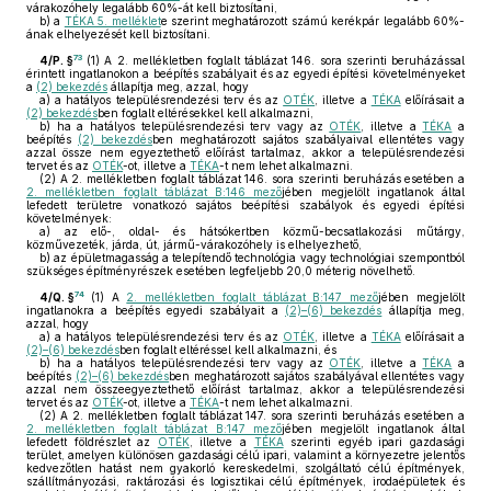
várakozóhely legalább 60%-át kell biztosítani,
b)
a
TÉKA 5. melléklet
e szerint meghatározott számú kerékpár legalább 60%-
ának elhelyezését kell biztosítani.
73
4/P. §
(1)
A 2. mellékletben foglalt táblázat 146. sora szerinti beruházással
érintett ingatlanokon a beépítés szabályait és az egyedi építési követelményeket
a
(2) bekezdés
állapítja meg, azzal, hogy
a)
a hatályos településrendezési terv és az
OTÉK
, illetve a
TÉKA
előírásait a
(2) bekezdés
ben foglalt eltérésekkel kell alkalmazni,
b)
ha a hatályos településrendezési terv vagy az
OTÉK
, illetve a
TÉKA
a
beépítés
(2) bekezdés
ben meghatározott sajátos szabályaival ellentétes vagy
azzal össze nem egyeztethető előírást tartalmaz, akkor a településrendezési
tervet és az
OTÉK
-ot, illetve a
TÉKA
-t nem lehet alkalmazni.
(2)
A 2. mellékletben foglalt táblázat 146. sora szerinti beruházás esetében a
2. mellékletben foglalt táblázat B:146 mező
jében megjelölt ingatlanok által
lefedett területre vonatkozó sajátos beépítési szabályok és egyedi építési
követelmények:
a)
az elő-, oldal- és hátsókertben közmű-becsatlakozási műtárgy,
közművezeték, járda, út, jármű-várakozóhely is elhelyezhető,
b)
az épületmagasság a telepítendő technológia vagy technológiai szempontból
szükséges építményrészek esetében legfeljebb 20,0 méterig növelhető.
74
4/Q. §
(1)
A
2. mellékletben foglalt táblázat B:147 mező
jében megjelölt
ingatlanokra a beépítés egyedi szabályait a
(2)–(6) bekezdés
állapítja meg,
azzal, hogy
a)
a hatályos településrendezési terv és az
OTÉK
, illetve a
TÉKA
előírásait a
(2)–(6) bekezdés
ben foglalt eltéréssel kell alkalmazni, és
b)
ha a hatályos településrendezési terv vagy az
OTÉK
, illetve a
TÉKA
a
beépítés
(2)–(6) bekezdés
ben meghatározott sajátos szabályával ellentétes vagy
azzal nem összeegyeztethető előírást tartalmaz, akkor a településrendezési
tervet és az
OTÉK
-ot, illetve a
TÉKA
-t nem lehet alkalmazni.
(2)
A 2. mellékletben foglalt táblázat 147. sora szerinti beruházás esetében a
2. mellékletben foglalt táblázat B:147 mező
jében megjelölt ingatlanok által
lefedett földrészlet az
OTÉK
, illetve a
TÉKA
szerinti egyéb ipari gazdasági
terület, amelyen különösen gazdasági célú ipari, valamint a környezetre jelentős
kedvezőtlen hatást nem gyakorló kereskedelmi, szolgáltató célú építmények,
szállítmányozási, raktározási és logisztikai célú építmények, irodaépületek és