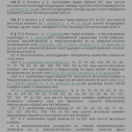
5
2/A. §
A Kormány a 2. mellékletben foglalt táblázat 127. sora szerinti
beruházással összefüggő közigazgatási hatósági ügyekben eljáró hatóságként az
1. melléklet 22. pont
ja szerinti közigazgatási hatósági ügyben eljáró hatóságként
Budapest Főváros Kormányhivatalát jelöli ki.
6
2/B. §
A Kormány a 2. mellékletben foglalt táblázat 140. és 141. sora szerinti
beruházás esetében az
1. melléklet 3.
,
4.
és
22. pont
ja szerinti közigazgatási
hatósági ügyben eljáró hatóságként a Pest Vármegyei Kormányhivatalt jelöli ki.
3. §
(1)
A Kormány – a
(3) bekezdés
ben foglalt kivétellel – a Beruházásokkal
összefüggő, a
2. melléklet
ben meghatározott ingatlanokat érintő építészeti-
műszaki dokumentációnak a településrendezési és az építészeti-műszaki
tervtanácsokról szóló
252/2006. (XII. 7.) Korm. rendelet 9. § (2) bekezdés b)
pont
ja szerinti véleményezésével összefüggésben a központi építészeti-műszaki
tervtanácsot jelöli ki.
(2)
A Beruházásokkal összefüggésben településképi bejelentési eljárásnak
nincs helye.
7
(2a)
A
2. mellékletben foglalt táblázat 7.
, 7a., 21., 34., 42., 42a., 58., 63., 69.,
71., 78., 79., 83., 85., 86., 100., 101., 108., 118. és 143. sora szerinti beruházás
esetében nem kell alkalmazni a Magyarország és egyes kiemelt térségeinek
területrendezési tervéről szóló
2018. évi CXXXIX. törvény 12. § (1) bekezdés
ét.
8
(2b)
A 2. mellékletben foglalt táblázat 131. sora szerinti beruházás esetében a
Magyarország és egyes kiemelt térségeinek területrendezési tervéről szóló
2018.
évi CXXXIX. törvény 12. § (3) bekezdés b) pont
ját gazdasági terület övezet
kijelölése esetén is alkalmazni kell.
9
(3)
A
2. mellékletben foglalt táblázat 7.
, 7a., 8., 30., 33., 35., 37., 40., 41., 42.,
48., 63., 64., 67., 69., 75., 77–80., 82., 83., 86., 90., 92., 95., 96., 99., 100.,
101., 103., 117. és 120. sora szerinti beruházás esetében építészeti-műszaki
tervtanácsi véleményt nem kell beszerezni, valamint településképi
véleményezési eljárást nem kell lefolytatni.
10
(4)
A 2. mellékletben foglalt táblázat 21., 49., 58., 59., 62., 68., 73., 90.,
122., 127., 140–142., 146., 149. és 150. sora szerinti beruházás esetében
településképi véleményezési eljárást nem kell lefolytatni.
11
(5)
A 2. mellékletben foglalt táblázat 33. és 122. sora szerinti beruházás
esetében
a)
a településfejlesztési koncepcióról, az integrált településfejlesztési
stratégiáról és a településrendezési eszközökről, valamint egyes