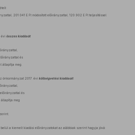
ételt
yzattal, 201.041 E Ft módosított előirányzattal, 120.902 E Ft teljesítéssel
 évi
összes kiadását
őirányzattal,
előirányzattal és
l állapítja meg.
az önkormányzat 2017. évi
költségvetési kiadásait
őirányzattal,
előirányzattal és
l állapítja meg
zerint.
belül a kiemelt kiadási előirányzatokat az alábbiak szerint hagyja jóvá: