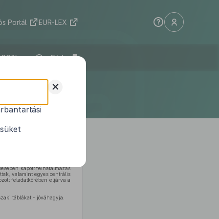
s Portál
EUR-LEX
ELI
letének
+
te
rbantartási
ésüket
désében kapott felhatalmazás
tak, valamint egyes centrális
zott feladatkörében eljárva a
szaki táblákat - jóváhagyja.