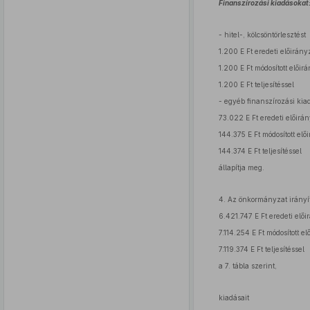
Finanszírozási kiadásokat
- hitel-, kölcsöntörlesztést
1.200 E Ft eredeti előirányz
1.200 E Ft módosított előirá
1.200 E Ft teljesítéssel
- egyéb finanszírozási kia
73.022 E Ft eredeti előirán
144.375 E Ft módosított elő
144.374 E Ft teljesítéssel
állapítja meg.
4. Az önkormányzat irányítá
6.421.747 E Ft eredeti elői
7.114.254 E Ft módosított el
7.119.374 E Ft teljesítéssel
a 7. tábla szerint,
kiadásait