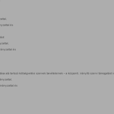
:
attal,
nyzattal és
dást
yzattal,
irányzattal és
sa alá tartozó költségvetési szervek bevételeinek – a központi, irányító szervi támogatást 
rányzattal,
őirányzattal és