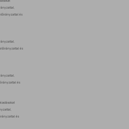
dásokat
rányzattal,
lőirányzattal és
rányzattal,
előirányzattal és
rányzattal,
őirányzattal és
kiadásokat
nyzattal,
irányzattal és