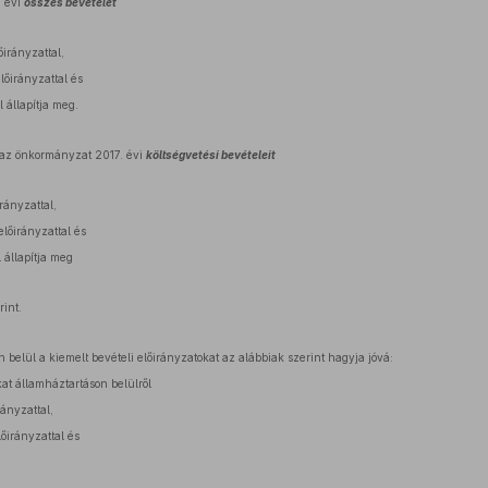
. évi
összes bevételét
őirányzattal,
előirányzattal és
l állapítja meg.
 az önkormányzat 2017. évi
költségvetési bevételeit
rányzattal,
előirányzattal és
l állapítja meg
rint.
 belül a kiemelt bevételi előirányzatokat az alábbiak szerint hagyja jóvá:
at államháztartáson belülről
rányzattal,
lőirányzattal és