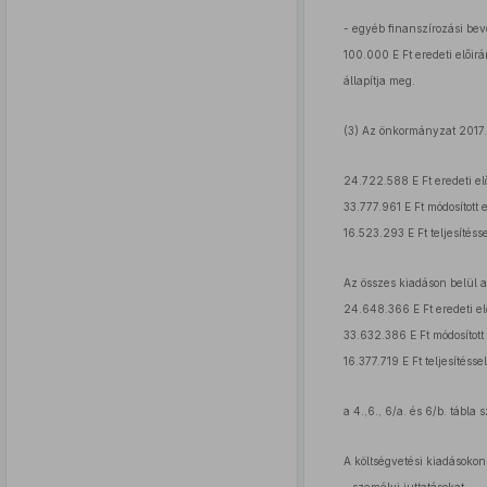
- egyéb finanszírozási bev
100.000 E Ft eredeti előirán
állapítja meg.
(3) Az önkormányzat 2017.
24.722.588 E Ft eredeti el
33.777.961 E Ft módosított 
16.523.293 E Ft teljesítésse
Az összes kiadáson belül 
24.648.366 E Ft eredeti el
33.632.386 E Ft módosított 
16.377.719 E Ft teljesítésse
a 4.,6., 6/a. és 6/b. tábla s
A költségvetési kiadásokon 