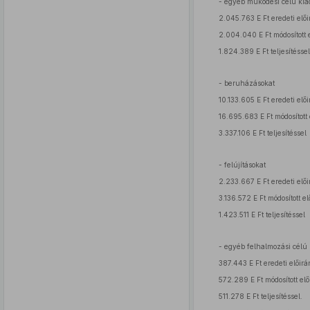
- egyéb működési célú kia
2.045.763 E Ft eredeti elői
2.004.040 E Ft módosított e
1.824.389 E Ft teljesítéssel
- beruházásokat
10.133.605 E Ft eredeti elői
16.695.683 E Ft módosított 
3.337.106 E Ft teljesítéssel
- felújításokat
2.233.667 E Ft eredeti elői
3.136.572 E Ft módosított el
1.423.511 E Ft teljesítéssel
- egyéb felhalmozási célú 
387.443 E Ft eredeti előirá
572.289 E Ft módosított elő
511.278 E Ft teljesítéssel.