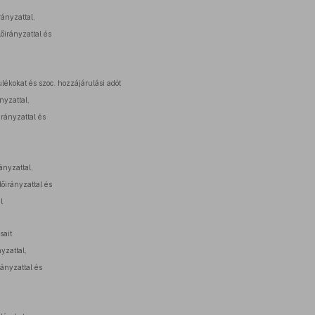
rányzattal,
lőirányzattal és
lékokat és szoc. hozzájárulási adót
nyzattal,
irányzattal és
ányzattal,
lőirányzattal és
l
sait
nyzattal,
rányzattal és