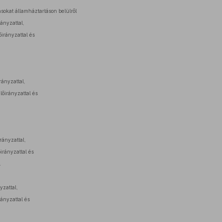
sokat államháztartáson belülről
rányzattal,
őirányzattal és
rányzattal,
lőirányzattal és
rányzattal,
őirányzattal és
l
yzattal,
rányzattal és