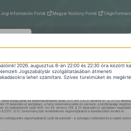
Jogi Információs Portál
Magyar Közlöny Portál
Céginformáció
erszeg Önkormányzat Képviselő-testü
5/2018. (V.25.) önkormányzati rendele
nálóink! 2026. augusztus 8-án 22:00 és 22:30 óra között ka
Nemzeti Jogszabálytár szolgáltatásában átmeneti
a 2017. évi zárszámadásról szóló
kadásokra lehet számítani. Szíves türelmüket és megért
Hatályos: 2018. 05. 26. –
Város Közgyűlése az államháztartásról szóló 2011. évi CXCV. törvény 91. § (1)-(2) bekez
cikk (1) bekezdés a) pontjában, a helyi önkormányzatok és szerveik, a köztársasági megbízot
at- és hatásköreiről szóló 1991. évi XX. törvény 138. § (1) bekezdés k) pontjában meghatáro
ló 6/2017. (II.13.) önkormányzati rendeletének végrehajtásáról a következőket rendeli el:
 évi költségvetés végrehajtásáról szóló beszámolót - a szöveges indokolást és a csatolt szám