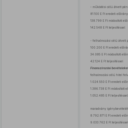
- működési célú átvett pé
81.100 E Ft eredeti előirány
138.799 E Ft módosított elő
142.548 E Ft teljesítéssel
- felhalmozási célú átvett
100.200 E Ft eredeti előirá
34.085 E Ft módosított elői
42.124 E Ft teljesítéssel
Finanszírozási bevételeket
felhalmozási célú hitel fel
1.024.550 E Ft eredeti elői
1.386.738 E Ft módosított e
1.052.485 E Ft teljesítéssel
maradvány igénybevételét
8.792.871 E Ft eredeti elői
9.033.762 E Ft teljesítésse