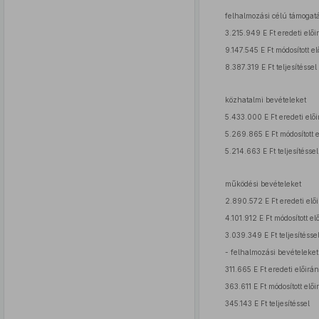
felhalmozási célú támogatá
3.215.949 E Ft eredeti elői
9.147.545 E Ft módosított el
8.387.319 E Ft teljesítéssel
közhatalmi bevételeket
5.433.000 E Ft eredeti elői
5.269.865 E Ft módosított e
5.214.663 E Ft teljesítéssel
működési bevételeket
2.890.572 E Ft eredeti elői
4.101.912 E Ft módosított el
3.039.349 E Ft teljesítésse
- felhalmozási bevételeket
311.665 E Ft eredeti előirán
363.611 E Ft módosított elői
345.143 E Ft teljesítéssel