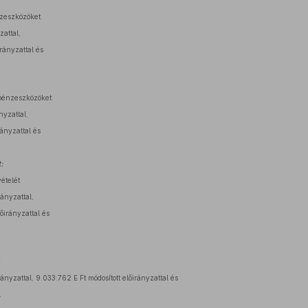
nzeszközöket
zattal,
irányzattal és
 pénzeszközöket
nyzattal,
rányzattal és
:
vételét
rányzattal,
lőirányzattal és
rányzattal, 9.033.762 E Ft módosított előirányzattal és
l