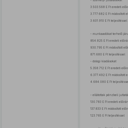
- személyi juttatásokat
3.503.568 E Ft eredeti elői
3.777.682 E Ft módosított e
3.601.910 E Ft teljesítéssel
- munkaadókat terhelő járu
854.825 E Ft eredeti előirá
930.795 E Ft módosított elő
871.680 E Ft teljesítéssel
- dologi kiadásokat
5.358.712 E Ft eredeti előir
6.377.492 E Ft módosított e
4.684.080 E Ft teljesítésse
- ellátottak pénzbeli juttatá
130.783 E Ft eredeti előirá
137.833 E Ft módosított elői
123.765 E Ft teljesítéssel