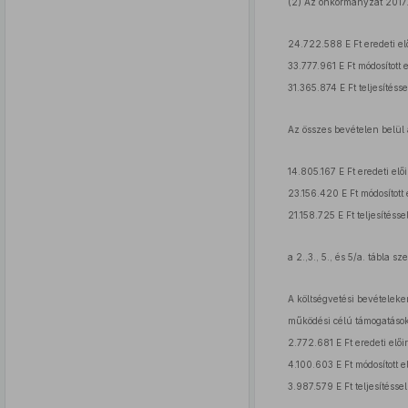
(2) Az önkormányzat 2017
24.722.588 E Ft eredeti el
33.777.961 E Ft módosított 
31.365.874 E Ft teljesítésse
Az összes bevételen belül
14.805.167 E Ft eredeti elői
23.156.420 E Ft módosított 
21.158.725 E Ft teljesítésse
a 2.,3., 5., és 5/a. tábla sze
A költségvetési bevételeken
működési célú támogatások
2.772.681 E Ft eredeti elői
4.100.603 E Ft módosított e
3.987.579 E Ft teljesítéssel