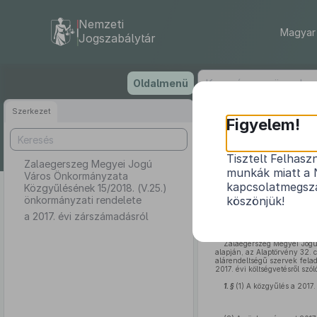
Nemzeti
Magyar 
Jogszabálytár
Ugrás
Oldalmenü
a
tartalomra
Szerkezet
Zalaeg
Figyelem!
1
Tisztelt Felhasz
Zalaegerszeg Megyei Jogú
munkák miatt a 
Város Önkormányzata
kapcsolatmegsza
Közgyűlésének 15/2018. (V.25.)
önkormányzati rendelete
köszönjük!
a 2017. évi zárszámadásról
Zalaegerszeg Megyei Jogú 
alapján, az Alaptörvény 32. 
alárendeltségű szervek felad
2017. évi költségvetésről szó
1. §
(1) A közgyűlés a 2017.