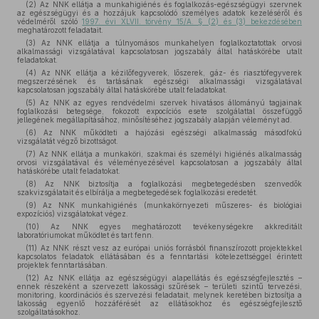
(2) Az NNK ellátja a munkahigiénés és foglalkozás-egészségügyi szervnek
az egészségügyi és a hozzájuk kapcsolódó személyes adatok kezeléséről és
védelméről szóló
1997. évi XLVII. törvény 15/A. § (2) és (3) bekezdésében
meghatározott feladatait.
(3) Az NNK ellátja a túlnyomásos munkahelyen foglalkoztatottak orvosi
alkalmassági vizsgálatával kapcsolatosan jogszabály által hatáskörébe utalt
feladatokat.
(4) Az NNK ellátja a kézilőfegyverek, lőszerek, gáz- és riasztófegyverek
megszerzésének és tartásának egészségi alkalmassági vizsgálatával
kapcsolatosan jogszabály által hatáskörébe utalt feladatokat.
(5) Az NNK az egyes rendvédelmi szervek hivatásos állományú tagjainak
foglalkozási betegsége, fokozott expocíciós esete szolgálattal összefüggő
jellegének megállapításához, minősítéséhez jogszabály alapján véleményt ad.
(6) Az NNK működteti a hajózási egészségi alkalmasság másodfokú
vizsgálatát végző bizottságot.
(7) Az NNK ellátja a munkaköri, szakmai és személyi higiénés alkalmasság
orvosi vizsgálatával és véleményezésével kapcsolatosan a jogszabály által
hatáskörébe utalt feladatokat.
(8) Az NNK biztosítja a foglalkozási megbetegedésben szenvedők
szakvizsgálatait és elbírálja a megbetegedések foglalkozási eredetét.
(9) Az NNK munkahigiénés (munkakörnyezeti műszeres- és biológiai
expozíciós) vizsgálatokat végez.
(10) Az NNK egyes meghatározott tevékenységekre akkreditált
laboratóriumokat működtet és tart fenn.
(11) Az NNK részt vesz az európai uniós forrásból finanszírozott projektekkel
kapcsolatos feladatok ellátásában és a fenntartási kötelezettséggel érintett
projektek fenntartásában.
(12) Az NNK ellátja az egészségügyi alapellátás és egészségfejlesztés –
ennek részeként a szervezett lakossági szűrések – területi szintű tervezési,
monitoring, koordinációs és szervezési feladatait, melynek keretében biztosítja a
lakosság egyenlő hozzáférését az ellátásokhoz és egészségfejlesztő
szolgáltatásokhoz.