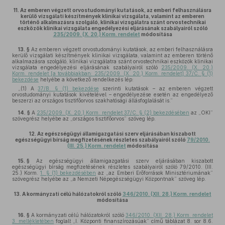
11.
Az emberen végzett orvostudományi kutatások, az emberi felhasználásra
kerülő vizsgálati készítmények klinikai vizsgálata, valamint az emberen
történő alkalmazásra szolgáló, klinikai vizsgálatra szánt orvostechnikai
eszközök klinikai vizsgálata engedélyezési eljárásának szabályairól szóló
235/2009. (X. 20.) Korm. rendelet
módosítása
13. §
Az emberen végzett orvostudományi kutatások, az emberi felhasználásra
kerülő vizsgálati készítmények klinikai vizsgálata, valamint az emberen történő
alkalmazásra szolgáló, klinikai vizsgálatra szánt orvostechnikai eszközök klinikai
vizsgálata engedélyezési eljárásának szabályairól szóló
235/2009. (X. 20.)
Korm. rendelet [a továbbiakban: 235/2009. (X. 20.) Korm. rendelet] 37/C. § (1)
bekezdése
helyébe a következő rendelkezés lép:
„(1) A
37/B. § (1) bekezdése
szerinti kutatások – az emberen végzett
orvostudományi kutatások kivételével – engedélyezése esetén az engedélyező
beszerzi az országos tisztifőorvos szakhatósági állásfoglalását is.”
14. §
A
235/2009. (X. 20.) Korm. rendelet 37/C. § (2) bekezdésében
az „OKI”
szövegrész helyébe az „országos tisztifőorvos” szöveg lép.
12.
Az egészségügyi államigazgatási szerv eljárásában kiszabott
egészségügyi bírság megfizetésének részletes szabályairól szóló
79/2010.
(III. 25.) Korm. rendelet
módosítása
15. §
Az egészségügyi államigazgatási szerv eljárásában kiszabott
egészségügyi bírság megfizetésének részletes szabályairól szóló 79/2010. (III.
25.) Korm.
1. § (1) bekezdésében
az „az Emberi Erőforrások Minisztériumának”
szövegrész helyébe az „a Nemzeti Népegészségügyi Központnak” szöveg lép.
13.
A kormányzati célú hálózatokról szóló
346/2010. (XII. 28.) Korm. rendelet
módosítása
16. §
A kormányzati célú hálózatokról szóló
346/2010. (XII. 28.) Korm. rendelet
3. mellékletében
foglalt „I. Központi finanszírozásúak” című táblázat 8. sor 8.6.