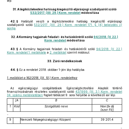
lép.
31.
A légiközlekedési hatóság kiegészítő eljárásjogi szabályairól szóló
532/2017. (XII. 29.) Korm. rendelet
módosítása
42. §
Hatályát veszti a légiközlekedési hatóság kiegészítő eljárásjogi
szabályairól szóló
532/2017. (XII. 29.) Korm. rendelet 171. § (4) bekezdés
c)
pontja
.
32.
A Kormány tagjainak feladat- és hatásköréről szóló
94/2018. (V. 22.)
Korm. rendelet
módosítása
43. §
A Kormány tagjainak feladat- és hatásköréről szóló
94/2018. (V. 22.)
Korm. rendelet 1. melléklete
a
2. melléklet
szerint módosul.
33.
Záró rendelkezések
44. §
Ez a rendelet 2018. október 1-jén lép hatályba.
1. melléklet a 162/2018. (IX. 10.) Korm. rendelethez
Az egészségügyi szolgáltatások Egészségbiztosítási Alapból történő
finanszírozásának részletes szabályairól szóló
43/1999. (III. 3.) Korm. rendelet
34. számú mellékletében
foglalt táblázat 9. sora helyébe a következő sor lép:
[A
B
C
1
Kód
Szolgáltató neve
Havi fix díj
(ezer Ft)]
„
9
Nemzeti Népegészségügyi Központ
39 201,4