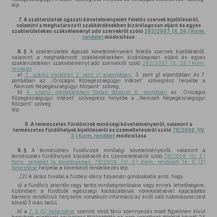
lép.
7.
A szakterületek ágazati követelményeiért felelős szervek kijelöléséről,
valamint a meghatározott szakkérdésekben kizárólagosan eljáró és egyes
szakterületeken szakvéleményt adó szervekről szóló
282/2007. (X. 26.) Korm.
rendelet
módosítása
8. §
A szakterületek ágazati követelményeiért felelős szervek kijelöléséről,
valamint a meghatározott szakkérdésekben kizárólagosan eljáró és egyes
szakterületeken szakvéleményt adó szervekről szóló
282/2007. (X. 26.) Korm.
rendelet
a)
2. számú melléklet 2. pont
c)
alpontjában
, 3. pont
g)
alpontjában és 7.
pontjában az „Országos Közegészségügyi Intézet” szövegrész helyébe a
„Nemzeti Népegészségügyi Központ” szöveg,
b)
4. számú mellékletében foglalt táblázat 6. pontjában
az „Országos
Közegészségügyi Intézet” szövegrész helyébe a „Nemzeti Népegészségügyi
Központ” szöveg
lép.
8.
A természetes fürdővizek minőségi követelményeiről, valamint a
természetes fürdőhelyek kijelöléséről és üzemeltetéséről szóló
78/2008. (IV.
3.) Korm. rendelet
módosítása
9. §
A természetes fürdővizek minőségi követelményeiről, valamint a
természetes fürdőhelyek kijelöléséről és üzemeltetéséről szóló
78/2008. (IV. 3.)
Korm. rendelet [a továbbiakban: 78/2008. (IV. 3.) Korm. rendelet] 14. § (2)
bekezdése
helyébe a következő rendelkezés lép:
„(2) A járási hivatal a fürdési idény folyamán gondoskodik arról, hogy
a)
a fürdővíz jelentős vagy tartós minőségromlására vagy ennek lehetőségére,
különösen a fürdőzők egészségi kockázatának növekedésével kapcsolatos
bármely rendkívüli helyzetre vonatkozó információ az erről való tudomásszerzést
követő 3 órán belül,
b)
a
7. § (5) bekezdése
szerinti rövid távú szennyezés miatt figyelmen kívül