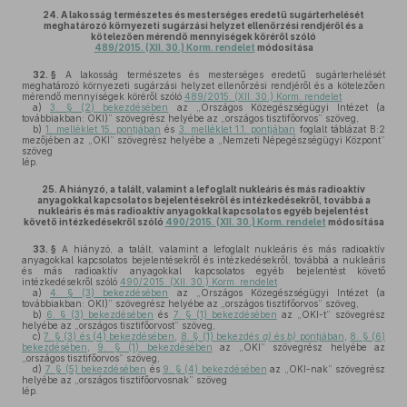
24.
A lakosság természetes és mesterséges eredetű sugárterhelését
meghatározó környezeti sugárzási helyzet ellenőrzési rendjéről és a
kötelezően mérendő mennyiségek köréről szóló
489/2015. (XII. 30.) Korm. rendelet
módosítása
32. §
A lakosság természetes és mesterséges eredetű sugárterhelését
meghatározó környezeti sugárzási helyzet ellenőrzési rendjéről és a kötelezően
mérendő mennyiségek köréről szóló
489/2015. (XII. 30.) Korm. rendelet
a)
3. § (2) bekezdésében
az „Országos Közegészségügyi Intézet (a
továbbiakban: OKI)” szövegrész helyébe az „országos tisztifőorvos” szöveg,
b)
1. melléklet 15. pontjában
és
3. melléklet 1.1. pontjában
foglalt táblázat B:2
mezőjében az „OKI” szövegrész helyébe a „Nemzeti Népegészségügyi Központ”
szöveg
lép.
25.
A hiányzó, a talált, valamint a lefoglalt nukleáris és más radioaktív
anyagokkal kapcsolatos bejelentésekről és intézkedésekről, továbbá a
nukleáris és más radioaktív anyagokkal kapcsolatos egyéb bejelentést
követő intézkedésekről szóló
490/2015. (XII. 30.) Korm. rendelet
módosítása
33. §
A hiányzó, a talált, valamint a lefoglalt nukleáris és más radioaktív
anyagokkal kapcsolatos bejelentésekről és intézkedésekről, továbbá a nukleáris
és más radioaktív anyagokkal kapcsolatos egyéb bejelentést követő
intézkedésekről szóló
490/2015. (XII. 30.) Korm. rendelet
a)
4. § (3) bekezdésében
az „Országos Közegészségügyi Intézet (a
továbbiakban: OKI)” szövegrész helyébe az „országos tisztifőorvos” szöveg,
b)
6. § (3) bekezdésében
és
7. § (1) bekezdésében
az „OKI-t” szövegrész
helyébe az „országos tisztifőorvost” szöveg,
c)
7. § (3) és (4) bekezdésében
,
8. § (1) bekezdés
a)
és
b)
pontjában
,
8. § (6)
bekezdésében
,
9. § (1) bekezdésében
az „OKI” szövegrész helyébe az
„országos tisztifőorvos” szöveg,
d)
7. § (5) bekezdésében
és
9. § (4) bekezdésében
az „OKI-nak” szövegrész
helyébe az „országos tisztifőorvosnak” szöveg
lép.