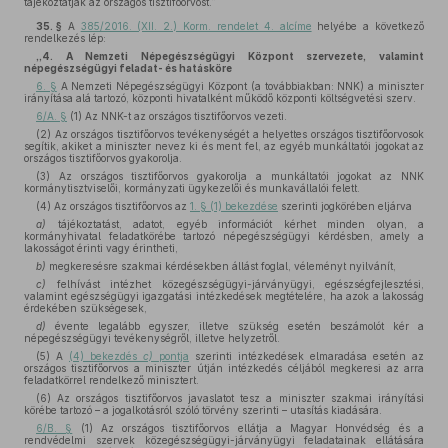
tájékoztatják az országos tisztifőorvost.”
35. §
A
385/2016. (XII. 2.) Korm. rendelet 4. alcíme
helyébe a következő
rendelkezés lép:
„4. A Nemzeti Népegészségügyi Központ szervezete, valamint
népegészségügyi feladat- és hatásköre
6. §
A Nemzeti Népegészségügyi Központ (a továbbiakban: NNK) a miniszter
irányítása alá tartozó, központi hivatalként működő központi költségvetési szerv.
6/A. §
(1) Az NNK-t az országos tisztifőorvos vezeti.
(2) Az országos tisztifőorvos tevékenységét a helyettes országos tisztifőorvosok
segítik, akiket a miniszter nevez ki és ment fel, az egyéb munkáltatói jogokat az
országos tisztifőorvos gyakorolja.
(3) Az országos tisztifőorvos gyakorolja a munkáltatói jogokat az NNK
kormánytisztviselői, kormányzati ügykezelői és munkavállalói felett.
(4) Az országos tisztifőorvos az
1. § (1) bekezdése
szerinti jogkörében eljárva
a)
tájékoztatást, adatot, egyéb információt kérhet minden olyan, a
kormányhivatal feladatkörébe tartozó népegészségügyi kérdésben, amely a
lakosságot érinti vagy érintheti,
b)
megkeresésre szakmai kérdésekben állást foglal, véleményt nyilvánít,
c)
felhívást intézhet közegészségügyi-járványügyi, egészségfejlesztési,
valamint egészségügyi igazgatási intézkedések megtételére, ha azok a lakosság
érdekében szükségesek,
d)
évente legalább egyszer, illetve szükség esetén beszámolót kér a
népegészségügyi tevékenységről, illetve helyzetről.
(5) A
(4) bekezdés
c)
pontja
szerinti intézkedések elmaradása esetén az
országos tisztifőorvos a miniszter útján intézkedés céljából megkeresi az arra
feladatkörrel rendelkező minisztert.
(6) Az országos tisztifőorvos javaslatot tesz a miniszter szakmai irányítási
körébe tartozó – a jogalkotásról szóló törvény szerinti – utasítás kiadására.
6/B. §
(1) Az országos tisztifőorvos ellátja a Magyar Honvédség és a
rendvédelmi szervek közegészségügyi-járványügyi feladatainak ellátására