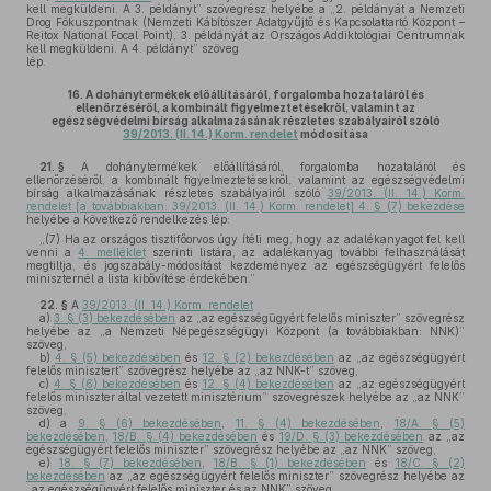
kell megküldeni. A 3. példányt” szövegrész helyébe a „2. példányát a Nemzeti
Drog Fókuszpontnak (Nemzeti Kábítószer Adatgyűjtő és Kapcsolattartó Központ –
Reitox National Focal Point), 3. példányát az Országos Addiktológiai Centrumnak
kell megküldeni. A 4. példányt” szöveg
lép.
16.
A dohánytermékek előállításáról, forgalomba hozataláról és
ellenőrzéséről, a kombinált figyelmeztetésekről, valamint az
egészségvédelmi bírság alkalmazásának részletes szabályairól szóló
39/2013. (II. 14.) Korm. rendelet
módosítása
21. §
A dohánytermékek előállításáról, forgalomba hozataláról és
ellenőrzéséről, a kombinált figyelmeztetésekről, valamint az egészségvédelmi
bírság alkalmazásának részletes szabályairól szóló
39/2013. (II. 14.) Korm.
rendelet [a továbbiakban: 39/2013. (II. 14.) Korm. rendelet] 4. § (7) bekezdése
helyébe a következő rendelkezés lép:
„(7) Ha az országos tisztifőorvos úgy ítéli meg, hogy az adalékanyagot fel kell
venni a
4. melléklet
szerinti listára, az adalékanyag további felhasználását
megtiltja, és jogszabály-módosítást kezdeményez az egészségügyért felelős
miniszternél a lista kibővítése érdekében.”
22. §
A
39/2013. (II. 14.) Korm. rendelet
a)
3. § (3) bekezdésében
az „az egészségügyért felelős miniszter” szövegrész
helyébe az „a Nemzeti Népegészségügyi Központ (a továbbiakban: NNK)”
szöveg,
b)
4. § (5) bekezdésében
és
12. § (2) bekezdésében
az „az egészségügyért
felelős minisztert” szövegrész helyébe az „az NNK-t” szöveg,
c)
4. § (6) bekezdésében
és
12. § (4) bekezdésében
az „az egészségügyért
felelős miniszter által vezetett minisztérium” szövegrészek helyébe az „az NNK”
szöveg,
d)
a
9. § (6) bekezdésében
,
11. § (4) bekezdésében
,
18/A. § (5)
bekezdésében
,
18/B. § (4) bekezdésében
és
19/D. § (3) bekezdésében
az „az
egészségügyért felelős miniszter” szövegrész helyébe az „az NNK” szöveg,
e)
18. § (7) bekezdésében
,
18/B. § (1) bekezdésében
és
18/C. § (2)
bekezdésében
az „az egészségügyért felelős miniszter” szövegrész helyébe az
„az egészségügyért felelős miniszter és az NNK” szöveg,