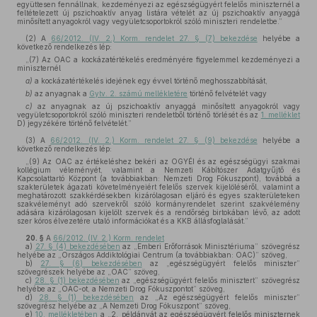
együttesen fennállnak, kezdeményezi az egészségügyért felelős miniszternél a
feltételezett új pszichoaktív anyag listára vételét az új pszichoaktív anyaggá
minősített anyagokról vagy vegyületcsoportokról szóló miniszteri rendeletbe.”
(2)
A
66/2012. (IV. 2.) Korm. rendelet 27. § (7) bekezdése
helyébe a
következő rendelkezés lép:
„(7) Az OAC a kockázatértékelés eredményére figyelemmel kezdeményezi a
miniszternél
a)
a kockázatértékelés idejének egy évvel történő meghosszabbítását,
b)
az anyagnak a
Gytv. 2. számú mellékletére
történő felvételét vagy
c)
az anyagnak az új pszichoaktív anyaggá minősített anyagokról vagy
vegyületcsoportokról szóló miniszteri rendeletből történő törlését és az
1. melléklet
D) jegyzékére történő felvételét.”
(3)
A
66/2012. (IV. 2.) Korm. rendelet 27. § (9) bekezdése
helyébe a
következő rendelkezés lép:
„(9) Az OAC az értékeléshez bekéri az OGYÉI és az egészségügyi szakmai
kollégium véleményét, valamint a Nemzeti Kábítószer Adatgyűjtő és
Kapcsolattartó Központ (a továbbiakban: Nemzeti Drog Fókuszpont), továbbá a
szakterületek ágazati követelményeiért felelős szervek kijelöléséről, valamint a
meghatározott szakkérdésekben kizárólagosan eljáró és egyes szakterületeken
szakvéleményt adó szervekről szóló kormányrendelet szerint szakvélemény
adására kizárólagosan kijelölt szervek és a rendőrség birtokában lévő, az adott
szer kóros élvezetére utaló információkat és a KKB állásfoglalását.”
20. §
A
66/2012. (IV. 2.) Korm. rendelet
a)
27. § (4) bekezdésében
az „Emberi Erőforrások Minisztériuma” szövegrész
helyébe az „Országos Addiktológiai Centrum (a továbbiakban: OAC)” szöveg,
b)
27. § (6) bekezdésében
az „egészségügyért felelős miniszter”
szövegrészek helyébe az „OAC” szöveg,
c)
28. § (1) bekezdésében
az „egészségügyért felelős minisztert” szövegrész
helyébe az „OAC-ot, a Nemzeti Drog Fókuszpontot” szöveg,
d)
28. § (1) bekezdésében
az „Az egészségügyért felelős miniszter”
szövegrész helyébe az „A Nemzeti Drog Fókuszpont” szöveg,
e)
10. mellékletében
a „2. példányát az egészségügyért felelős miniszternek