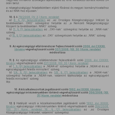
hagyható mintákról szükséges tájékoztatás az erre vonatkozó döntést követő 24
órán belül
a népegészségügyi feladatkörében eljáró fővárosi és megyei kormányhivatalhoz
és az NNK-hoz eljusson.”
10. §
A
78/2008. (IV. 3.) Korm. rendelet
a)
8. § (5) bekezdésében
az „az Országos Közegészségügyi Intézet (a
továbbiakban: OKI)” szövegrész helyébe az „a Nemzeti Népegészségügyi
Központ (a továbbiakban: NNK)” szöveg,
b)
11. § (1) bekezdésében
az „OKI-nak” szövegrész helyébe az „NNK-nak”
szöveg,
c)
15. § (3) bekezdésében
az „OKI” szövegrészek helyébe az „NNK” szöveg
lép.
9.
Az egészségügyi ellátórendszer fejlesztéséről szóló
2006. évi CXXXII.
törvény
végrehajtásáról szóló
337/2008. (XII. 30.) Korm. rendelet
módosítása
11. §
Az egészségügyi ellátórendszer fejlesztéséről szóló
2006. évi CXXXII.
törvény
végrehajtásáról szóló
337/2008. (XII. 30.) Korm. rendelet
a)
1. § (9) bekezdésében
a „NEAK-ot” szövegrész helyébe a „NEAK-ot és az
egészségügyért felelős minisztert” szöveg,
b)
1/A. § (5) bekezdésében
és
1/B. § (7) bekezdésében
a „NEAK-nak”
szövegrész helyébe a „NEAK-nak, valamint tájékoztatja az egészségügyért
felelős minisztert” szöveg
lép.
10.
A közalkalmazottak jogállásáról szóló
1992. évi XXXIII. törvény
egészségügyi intézményekben történő végrehajtásáról szóló
356/2008. (XII.
31.) Korm. rendelet
módosítása
12. §
Hatályát veszti a közalkalmazottak jogállásáról szóló
1992. évi XXXIII.
törvény
egészségügyi intézményekben történő végrehajtásáról szóló
356/2008.
(XII. 31.) Korm. rendelet 16. § (2) bekezdésében
az „az Országos
Közegészségügyi Intézetet, valamint” szövegrész.