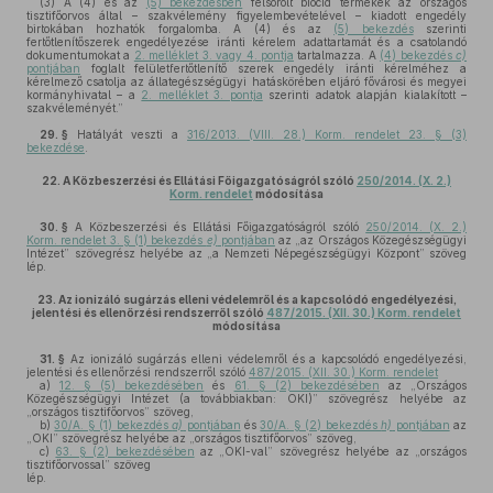
(3) A (4) és az
(5) bekezdésben
felsorolt biocid termékek az országos
tisztifőorvos által – szakvélemény figyelembevételével – kiadott engedély
birtokában hozhatók forgalomba. A (4) és az
(5) bekezdés
szerinti
fertőtlenítőszerek engedélyezése iránti kérelem adattartamát és a csatolandó
dokumentumokat a
2. melléklet 3. vagy 4. pontja
tartalmazza. A
(4) bekezdés
c)
pontjában
foglalt felületfertőtlenítő szerek engedély iránti kérelméhez a
kérelmező csatolja az állategészségügyi hatáskörében eljáró fővárosi és megyei
kormányhivatal – a
2. melléklet 3. pontja
szerinti adatok alapján kialakított –
szakvéleményét.”
29. §
Hatályát veszti a
316/2013. (VIII. 28.) Korm. rendelet 23. § (3)
bekezdése
.
22.
A Közbeszerzési és Ellátási Főigazgatóságról szóló
250/2014. (X. 2.)
Korm. rendelet
módosítása
30. §
A Közbeszerzési és Ellátási Főigazgatóságról szóló
250/2014. (X. 2.)
Korm. rendelet 3. § (1) bekezdés
e)
pontjában
az „az Országos Közegészségügyi
Intézet” szövegrész helyébe az „a Nemzeti Népegészségügyi Központ” szöveg
lép.
23.
Az ionizáló sugárzás elleni védelemről és a kapcsolódó engedélyezési,
jelentési és ellenőrzési rendszerről szóló
487/2015. (XII. 30.) Korm. rendelet
módosítása
31. §
Az ionizáló sugárzás elleni védelemről és a kapcsolódó engedélyezési,
jelentési és ellenőrzési rendszerről szóló
487/2015. (XII. 30.) Korm. rendelet
a)
12. § (5) bekezdésében
és
61. § (2) bekezdésében
az „Országos
Közegészségügyi Intézet (a továbbiakban: OKI)” szövegrész helyébe az
„országos tisztifőorvos” szöveg,
b)
30/A. § (1) bekezdés
a)
pontjában
és
30/A. § (2) bekezdés
h)
pontjában
az
„OKI” szövegrész helyébe az „országos tisztifőorvos” szöveg,
c)
63. § (2) bekezdésében
az „OKI-val” szövegrész helyébe az „országos
tisztifőorvossal” szöveg
lép.