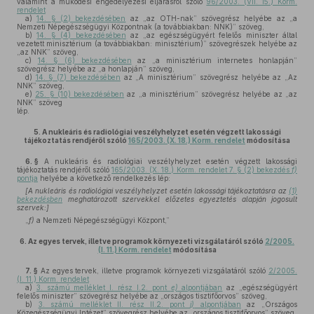
valamint a működési engedélyezési eljárásról szóló
96/2003. (VII. 15.) Korm.
rendelet
a)
14. § (2) bekezdésében
az „az OTH-nak” szövegrész helyébe az „a
Nemzeti Népegészségügyi Központnak (a továbbiakban: NNK)” szöveg,
b)
14. § (4) bekezdésében
az „az egészségügyért felelős miniszter által
vezetett minisztérium (a továbbiakban: minisztérium)” szövegrészek helyébe az
„az NNK” szöveg,
c)
14. § (6) bekezdésében
az „a minisztérium internetes honlapján”
szövegrész helyébe az „a honlapján” szöveg,
d)
14. § (7) bekezdésében
az „A minisztérium” szövegrész helyébe az „Az
NNK” szöveg,
e)
25. § (10) bekezdésében
az „a minisztérium” szövegrész helyébe az „az
NNK” szöveg
lép.
5.
A nukleáris és radiológiai veszélyhelyzet esetén végzett lakossági
tájékoztatás rendjéről szóló
165/2003. (X. 18.) Korm. rendelet
módosítása
6. §
A nukleáris és radiológiai veszélyhelyzet esetén végzett lakossági
tájékoztatás rendjéről szóló
165/2003. (X. 18.) Korm. rendelet 7. § (2) bekezdés
f)
pontja
helyébe a következő rendelkezés lép:
[A nukleáris és radiológiai veszélyhelyzet esetén lakossági tájékoztatásra az
(1)
bekezdésben
meghatározott szervekkel előzetes egyeztetés alapján jogosult
szervek:]
„
f)
a Nemzeti Népegészségügyi Központ,”
6.
Az egyes tervek, illetve programok környezeti vizsgálatáról szóló
2/2005.
(I. 11.) Korm. rendelet
módosítása
7. §
Az egyes tervek, illetve programok környezeti vizsgálatáról szóló
2/2005.
(I. 11.) Korm. rendelet
a)
3. számú melléklet I. rész I.2. pont
e)
alpontjában
az „egészségügyért
felelős miniszter” szövegrész helyébe az „országos tisztifőorvos” szöveg,
b)
3. számú melléklet II. rész II.2. pont
j)
alpontjában
az „Országos
Közegészségügyi Intézet” szövegrész helyébe az „országos tisztifőorvos” szöveg