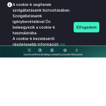
A cookie-k segítenek
szolgáltatásaink biztosításában.
Szolgáltatásaink
igénybevételével Ön
beleegyezik a cookie-k
Elfogadom
használatába.
A cookie-k kezeléséről
részletesebb információt
ide
kattintva olvashat.
Szerkezet
Keresés
Megnyitottak
Eszköztár
Változások