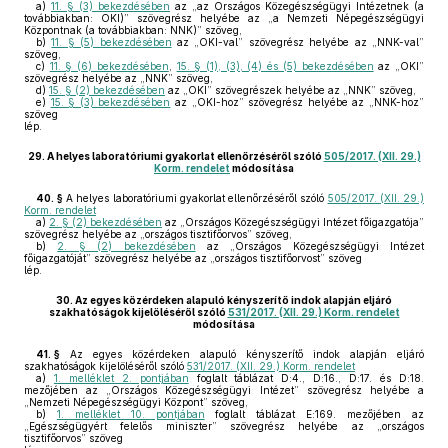
a)
11. § (3) bekezdésében
az „az Országos Közegészségügyi Intézetnek (a
továbbiakban: OKI)” szövegrész helyébe az „a Nemzeti Népegészségügyi
Központnak (a továbbiakban: NNK)” szöveg,
b)
11. § (5) bekezdésében
az „OKI-val” szövegrész helyébe az „NNK-val”
szöveg,
c)
11. § (6) bekezdésében
,
15. § (1), (3), (4) és (5) bekezdésében
az „OKI”
szövegrész helyébe az „NNK” szöveg,
d)
15. § (2) bekezdésében
az „OKI” szövegrészek helyébe az „NNK” szöveg,
e)
15. § (3) bekezdésében
az „OKI-hoz” szövegrész helyébe az „NNK-hoz”
szöveg
lép.
29.
A helyes laboratóriumi gyakorlat ellenőrzéséről szóló
505/2017. (XII. 29.)
Korm. rendelet
módosítása
40. §
A helyes laboratóriumi gyakorlat ellenőrzéséről szóló
505/2017. (XII. 29.)
Korm. rendelet
a)
2. § (2) bekezdésében
az „Országos Közegészségügyi Intézet főigazgatója”
szövegrész helyébe az „országos tisztifőorvos” szöveg,
b)
2. § (2) bekezdésében
az „Országos Közegészségügyi Intézet
főigazgatóját” szövegrész helyébe az „országos tisztifőorvost” szöveg
lép.
30.
Az egyes közérdeken alapuló kényszerítő indok alapján eljáró
szakhatóságok kijelöléséről szóló
531/2017. (XII. 29.) Korm. rendelet
módosítása
41. §
Az egyes közérdeken alapuló kényszerítő indok alapján eljáró
szakhatóságok kijelöléséről szóló
531/2017. (XII. 29.) Korm. rendelet
a)
1. melléklet 2. pontjában
foglalt táblázat D:4., D:16., D:17. és D:18.
mezőjében az „Országos Közegészségügyi Intézet” szövegrész helyébe a
„Nemzeti Népegészségügyi Központ” szöveg,
b)
1. melléklet 10. pontjában
foglalt táblázat E:169. mezőjében az
„Egészségügyért felelős miniszter” szövegrész helyébe az „országos
tisztifőorvos” szöveg