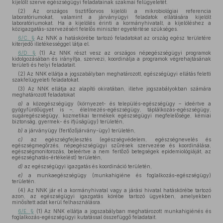
kijelölt szerve egészségügyi feladatainak szakmai felügyeletét.
(2) Az országos tisztifőorvos kijelöli a mikrobiológiai referencia
laboratóriumokat, valamint a járványügyi feladatok ellátására kijelölt
laboratóriumokat. Ha a kijelölés érinti a kormányhivatalt, a kijelöléshez a
közigazgatás-szervezésért felelős miniszter egyetértése szükséges.
6/C. §
Az NNK a hatáskörébe tartozó feladatokat az ország egész területére
kiterjedő illetékességgel látja el.
6/D. §
(1) Az NNK részt vesz az országos népegészségügyi programok
kidolgozásában és irányítja, szervezi, koordinálja a programok végrehajtásának
területi és helyi feladatait.
(2) Az NNK ellátja a jogszabályban meghatározott, egészségügyi ellátás feletti
szakfelügyeleti feladatokat.
(3) Az NNK ellátja az alapító okiratában, illetve jogszabályokban számára
meghatározott feladatokat
a)
a közegészségügy (környezet- és település-egészségügy – ideértve a
gyógyfürdőügyet is –, élelmezés-egészségügy, táplálkozás-egészségügy,
sugáregészségügy, kozmetikai termékek egészségügyi megfelelősége, kémiai
biztonság, gyermek- és ifjúságügy) területén,
b)
a járványügy (fertőzőjárvány-ügy) területén,
c)
az egészségfejlesztés (egészségvédelem, egészségnevelés és
egészségmegőrzés, népegészségügyi szűrések szervezése és koordinálása,
egészségmonitorozás, beleértve a nem fertőző betegségek epidemiológiáját, az
egészséghatás-értékelést) területén,
d)
az egészségügyi igazgatás és koordináció területén,
e)
a munkaegészségügy (munkahigiéne és foglalkozás-egészségügy)
területén.
(4) Az NNK jár el a kormányhivatal vagy a járási hivatal hatáskörébe tartozó
azon, az egészségügyi igazgatás körébe tartozó ügyekben, amelyekben
minősített adat kerül felhasználásra.
6/E. §
(1) Az NNK ellátja a jogszabályban meghatározott munkahigiénés és
foglalkozás-egészségügyi kutatással összefüggő feladatait.