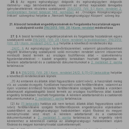
26. §
Az egyes egészségügyi dolgozók és egészségügyben dolgozók
illetmény- vagy bérnövelésének, valamint az ahhoz kapcsolódó támogatás
igénybevételének részletes szabályairól
256/2013. (VII. 5.) Korm. rendelet 2.
mellékletében foglalt táblázat 148. pontjában
az „Országos Közegészségügyi
Intézet” szövegrész helyébe a „Nemzeti Népegészségügyi Központ” szöveg lép.
21.
A biocid termékek engedélyezésének és forgalomba hozatalának egyes
szabályairól szóló
316/2013. (VIII. 28.) Korm. rendelet
módosítása
27. §
A biocid termékek engedélyezésének és forgalomba hozatalának egyes
szabályairól szóló
316/2013. (VIII. 28.) Korm. rendelet [a továbbiakban: 316/2013.
(VIII. 28.) Korm. rendelet] 24/C. §-a
helyébe a következő rendelkezés lép:
„
24/C. §
Az egészségügyi kártevőirtószerekkel, valamint gázosítószerekkel
végzett tevékenység szabályairól szóló miniszteri rendelet szerint irtószernek
minősülő biocid termék az országos tisztifőorvos által – szakvélemény
figyelembevételével – kiadott engedély birtokában hozható forgalomba. A
kérelem adattartamát és a csatolandó dokumentumokat a
2. melléklet 2. pontja
tartalmazza.”
28. §
A
316/2013. (VIII. 28.) Korm. rendelet 24/D. § (1)–(3) bekezdése
helyébe
a következő rendelkezések lépnek:
„(1) Az emberek és állatok általi fogyasztásra szánt ivóvíz, a használati meleg
víz, az uszodai és egyéb, fürdőzésre használt vizek fertőtlenítésére, valamint az
ilyen vizekkel érintkező felületek fertőtlenítésére szolgáló, továbbá a vizekben
alkalmazott algásodásgátló biocid termék az országos tisztifőorvos által kiadott
engedély birtokában hozható forgalomba. A kérelem adattartamát és a csatolandó
dokumentumokat a
2. melléklet 1. pontja
tartalmazza.
(2) Az
(1) bekezdés
hatálya alá nem tartozó, állatok általi fogyasztásra szánt
ivóvíz fertőtlenítésére szolgáló fertőtlenítőszerek engedélyezési eljárásában
szakértőként az állategészségügyi hatáskörében eljáró fővárosi és megyei
kormányhivatal vesz részt. A kérelem adattartamát és a csatolandó
dokumentumokat a
2. melléklet 1. pontja
tartalmazza. Az engedély iránti
kérelemhez a kérelmező csatolja az állategészségügyi hatáskörében eljáró
fővárosi és megyei kormányhivatal szakvéleményét.