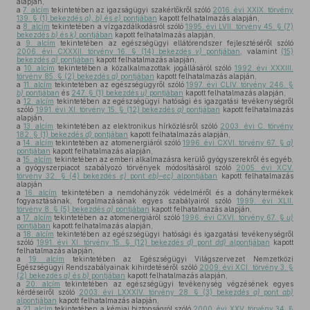
alapján,
a
7. alcím
tekintetében az igazságügyi szakértőkről szóló
2016. évi XXIX. törvény
139. § (1) bekezdés
a), b)
és
e)
pontjában
kapott felhatalmazás alapján,
a
8. alcím
tekintetében a vízgazdálkodásról szóló
1995. évi LVII. törvény 45. § (7)
bekezdés
b)
és
k)
pontjában
kapott felhatalmazás alapján,
a
9. alcím
tekintetében az egészségügyi ellátórendszer fejlesztéséről szóló
2006. évi CXXXII. törvény 16. § (14) bekezdés
v)
pontjában
, valamint
(15)
bekezdés
a)
pontjában
kapott felhatalmazás alapján,
a
10. alcím
tekintetében a közalkalmazottak jogállásáról szóló
1992. évi XXXIII.
törvény 85. § (2) bekezdés
g)
pontjában
kapott felhatalmazás alapján,
a
11. alcím
tekintetében az egészségügyről szóló
1997. évi CLIV. törvény 246. §
b)
pontjában
és
247. § (1) bekezdés
u)
pontjában
kapott felhatalmazás alapján,
a
12. alcím
tekintetében az egészségügyi hatósági és igazgatási tevékenységről
szóló
1991. évi XI. törvény 15. § (12) bekezdés
a)
pontjában
kapott felhatalmazás
alapján,
a
13. alcím
tekintetében az elektronikus hírközlésről szóló
2003. évi C. törvény
182. § (1) bekezdés
d)
pontjában
kapott felhatalmazás alapján,
a
14. alcím
tekintetében az atomenergiáról szóló
1996. évi CXVI. törvény 67. §
a)
pontjában
kapott felhatalmazás alapján,
a
15. alcím
tekintetében az emberi alkalmazásra kerülő gyógyszerekről és egyéb,
a gyógyszerpiacot szabályozó törvények módosításáról szóló
2005. évi XCV.
törvény 32. § (4) bekezdés
e)
pont
eb)–ec)
alpontjában
kapott felhatalmazás
alapján
a
16. alcím
tekintetében a nemdohányzók védelméről és a dohánytermékek
fogyasztásának, forgalmazásának egyes szabályairól szóló
1999. évi XLII.
törvény 8. § (5) bekezdés
a)
pontjában
kapott felhatalmazás alapján,
a
17. alcím
tekintetében az atomenergiáról szóló
1996. évi CXVI. törvény 67. §
u)
pontjában
kapott felhatalmazás alapján,
a
18. alcím
tekintetében az egészségügyi hatósági és igazgatási tevékenységről
szóló
1991. évi XI. törvény 15. § (12) bekezdés
d)
pont
dd)
alpontjában
kapott
felhatalmazás alapján,
a
19. alcím
tekintetében az Egészségügyi Világszervezet Nemzetközi
Egészségügyi Rendszabályainak kihirdetéséről szóló
2009. évi XCI. törvény 3. §
(2) bekezdés
a)
és
b)
pontjában
kapott felhatalmazás alapján,
a
20. alcím
tekintetében az egészségügyi tevékenység végzésének egyes
kérdéseiről szóló
2003. évi LXXXIV. törvény 28. § (3) bekezdés
a)
pont
ab)
alpontjában
kapott felhatalmazás alapján,
a
21. alcím
tekintetében a kémiai biztonságról szóló
2000. évi XXV. törvény 34. §