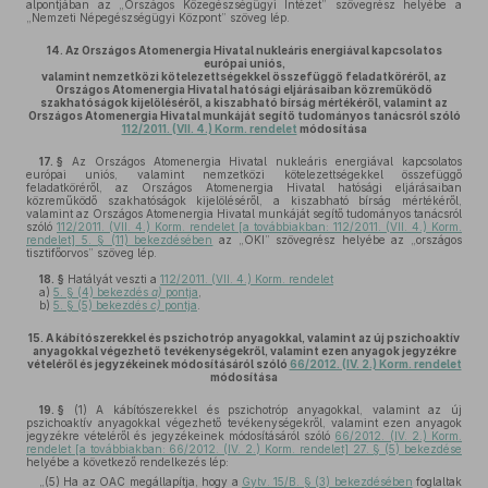
alpontjában az „Országos Közegészségügyi Intézet” szövegrész helyébe a
„Nemzeti Népegészségügyi Központ” szöveg lép.
14.
Az Országos Atomenergia Hivatal nukleáris energiával kapcsolatos
európai uniós,
valamint nemzetközi kötelezettségekkel összefüggő feladatköréről, az
Országos Atomenergia Hivatal hatósági eljárásaiban közreműködő
szakhatóságok kijelöléséről, a kiszabható bírság mértékéről, valamint az
Országos Atomenergia Hivatal munkáját segítő tudományos tanácsról szóló
112/2011. (VII. 4.) Korm. rendelet
módosítása
17. §
Az Országos Atomenergia Hivatal nukleáris energiával kapcsolatos
európai uniós, valamint nemzetközi kötelezettségekkel összefüggő
feladatköréről, az Országos Atomenergia Hivatal hatósági eljárásaiban
közreműködő szakhatóságok kijelöléséről, a kiszabható bírság mértékéről,
valamint az Országos Atomenergia Hivatal munkáját segítő tudományos tanácsról
szóló
112/2011. (VII. 4.) Korm. rendelet [a továbbiakban: 112/2011. (VII. 4.) Korm.
rendelet] 5. § (11) bekezdésében
az „OKI” szövegrész helyébe az „országos
tisztifőorvos” szöveg lép.
18. §
Hatályát veszti a
112/2011. (VII. 4.) Korm. rendelet
a)
5. § (4) bekezdés
a)
pontja
,
b)
5. § (5) bekezdés
c)
pontja
.
15.
A kábítószerekkel és pszichotróp anyagokkal, valamint az új pszichoaktív
anyagokkal végezhető tevékenységekről, valamint ezen anyagok jegyzékre
vételéről és jegyzékeinek módosításáról szóló
66/2012. (IV. 2.) Korm. rendelet
módosítása
19. §
(1)
A kábítószerekkel és pszichotróp anyagokkal, valamint az új
pszichoaktív anyagokkal végezhető tevékenységekről, valamint ezen anyagok
jegyzékre vételéről és jegyzékeinek módosításáról szóló
66/2012. (IV. 2.) Korm.
rendelet [a továbbiakban: 66/2012. (IV. 2.) Korm. rendelet] 27. § (5) bekezdése
helyébe a következő rendelkezés lép:
„(5) Ha az OAC megállapítja, hogy a
Gytv. 15/B. § (3) bekezdésében
foglaltak