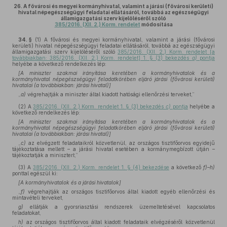
26.
A fővárosi és megyei kormányhivatal, valamint a járási (fővárosi kerületi)
hivatal népegészségügyi feladatai ellátásáról, továbbá az egészségügyi
államigazgatási szerv kijelöléséről szóló
385/2016. (XII. 2.) Korm. rendelet
módosítása
34. §
(1)
A fővárosi és megyei kormányhivatal, valamint a járási (fővárosi
kerületi) hivatal népegészségügyi feladatai ellátásáról, továbbá az egészségügyi
államigazgatási szerv kijelöléséről szóló
385/2016. (XII. 2.) Korm. rendelet [a
továbbiakban: 385/2016. (XII. 2.) Korm. rendelet] 1. § (3) bekezdés
a)
pontja
helyébe a következő rendelkezés lép:
[A miniszter szakmai irányítása keretében a kormányhivatalok és a
kormányhivatal népegészségügyi feladatkörében eljáró járási (fővárosi kerületi)
hivatalai (a továbbiakban: járási hivatal)]
„
a)
végrehajtják a miniszter által kiadott hatósági ellenőrzési terveket,”
(2)
A
385/2016. (XII. 2.) Korm. rendelet 1. § (3) bekezdés
c)
pontja
helyébe a
következő rendelkezés lép:
[A miniszter szakmai irányítása keretében a kormányhivatalok és a
kormányhivatal népegészségügyi feladatkörében eljáró járási (fővárosi kerületi)
hivatalai (a továbbiakban: járási hivatal)]
„
c)
az elvégzett feladataikról közvetlenül, az országos tisztifőorvos egyidejű
tájékoztatása mellett – a járási hivatal esetében a kormánymegbízott útján –
tájékoztatják a minisztert,”
(3)
A
385/2016. (XII. 2.) Korm. rendelet 1. § (4) bekezdése
a következő
f)–h)
ponttal egészül ki:
[A kormányhivatalok és a járási hivatalok]
„
f)
végrehajtják az országos tisztifőorvos által kiadott egyéb ellenőrzési és
mintavételi terveket,
g)
ellátják a gyorsriasztási rendszerek üzemeltetésével kapcsolatos
feladatokat,
h)
az országos tisztifőorvos által kiadott feladataik elvégzéséről közvetlenül