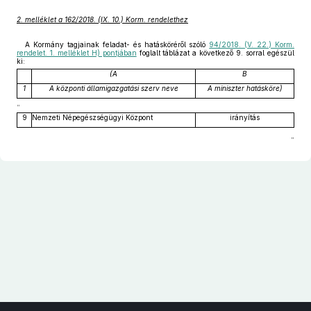
”
2. melléklet a 162/2018. (IX. 10.) Korm. rendelethez
A Kormány tagjainak feladat- és hatásköréről szóló
94/2018. (V. 22.) Korm.
rendelet. 1. melléklet H) pontjában
foglalt táblázat a következő 9. sorral egészül
ki:
(A
B
1
A központi államigazgatási szerv neve
A miniszter hatásköre)
„
9
Nemzeti Népegészségügyi Központ
irányítás
”