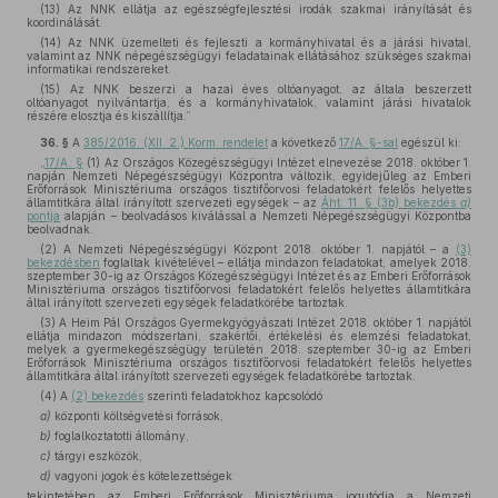
(13) Az NNK ellátja az egészségfejlesztési irodák szakmai irányítását és
koordinálását.
(14) Az NNK üzemelteti és fejleszti a kormányhivatal és a járási hivatal,
valamint az NNK népegészségügyi feladatainak ellátásához szükséges szakmai
informatikai rendszereket.
(15) Az NNK beszerzi a hazai éves oltóanyagot, az általa beszerzett
oltóanyagot nyilvántartja, és a kormányhivatalok, valamint járási hivatalok
részére elosztja és kiszállítja.”
36. §
A
385/2016. (XII. 2.) Korm. rendelet
a következő
17/A. §-sal
egészül ki:
„
17/A. §
(1) Az Országos Közegészségügyi Intézet elnevezése 2018. október 1.
napján Nemzeti Népegészségügyi Központra változik, egyidejűleg az Emberi
Erőforrások Minisztériuma országos tisztifőorvosi feladatokért felelős helyettes
államtitkára által irányított szervezeti egységek – az
Áht. 11. § (3b) bekezdés
a)
pontja
alapján – beolvadásos kiválással a Nemzeti Népegészségügyi Központba
beolvadnak.
(2) A Nemzeti Népegészségügyi Központ 2018. október 1. napjától – a
(3)
bekezdésben
foglaltak kivételével – ellátja mindazon feladatokat, amelyek 2018.
szeptember 30-ig az Országos Közegészségügyi Intézet és az Emberi Erőforrások
Minisztériuma országos tisztifőorvosi feladatokért felelős helyettes államtitkára
által irányított szervezeti egységek feladatkörébe tartoztak.
(3) A Heim Pál Országos Gyermekgyógyászati Intézet 2018. október 1. napjától
ellátja mindazon módszertani, szakértői, értékelési és elemzési feladatokat,
melyek a gyermekegészségügy területén 2018. szeptember 30-ig az Emberi
Erőforrások Minisztériuma országos tisztifőorvosi feladatokért felelős helyettes
államtitkára által irányított szervezeti egységek feladatkörébe tartoztak.
(4) A
(2) bekezdés
szerinti feladatokhoz kapcsolódó
a)
központi költségvetési források,
b)
foglalkoztatotti állomány,
c)
tárgyi eszközök,
d)
vagyoni jogok és kötelezettségek
tekintetében az Emberi Erőforrások Minisztériuma jogutódja a Nemzeti