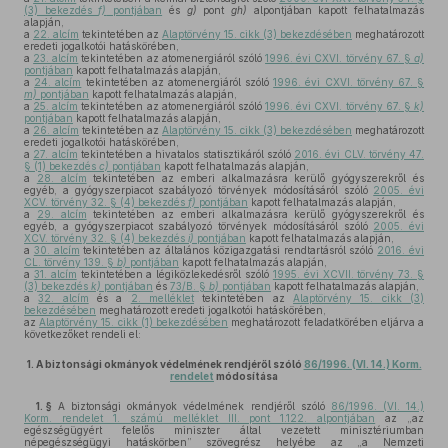
(3) bekezdés
f)
pontjában
és
g)
pont
gh)
alpontjában kapott felhatalmazás
alapján,
a
22. alcím
tekintetében az
Alaptörvény 15. cikk (3) bekezdésében
meghatározott
eredeti jogalkotói hatáskörében,
a
23. alcím
tekintetében az atomenergiáról szóló
1996. évi CXVI. törvény 67. §
a)
pontjában
kapott felhatalmazás alapján,
a
24. alcím
tekintetében az atomenergiáról szóló
1996. évi CXVI. törvény 67. §
m)
pontjában
kapott felhatalmazás alapján,
a
25. alcím
tekintetében az atomenergiáról szóló
1996. évi CXVI. törvény 67. §
k)
pontjában
kapott felhatalmazás alapján,
a
26. alcím
tekintetében az
Alaptörvény 15. cikk (3) bekezdésében
meghatározott
eredeti jogalkotói hatáskörében,
a
27. alcím
tekintetében a hivatalos statisztikáról szóló
2016. évi CLV. törvény 47.
§ (1) bekezdés
c)
pontjában
kapott felhatalmazás alapján,
a
28. alcím
tekintetében az emberi alkalmazásra kerülő gyógyszerekről és
egyéb, a gyógyszerpiacot szabályozó törvények módosításáról szóló
2005. évi
XCV. törvény 32. § (4) bekezdés
f)
pontjában
kapott felhatalmazás alapján,
a
29. alcím
tekintetében az emberi alkalmazásra kerülő gyógyszerekről és
egyéb, a gyógyszerpiacot szabályozó törvények módosításáról szóló
2005. évi
XCV. törvény 32. § (4) bekezdés
i)
pontjában
kapott felhatalmazás alapján,
a
30. alcím
tekintetében az általános közigazgatási rendtartásról szóló
2016. évi
CL. törvény 139. §
b)
pontjában
kapott felhatalmazás alapján,
a
31. alcím
tekintetében a légiközlekedésről szóló
1995. évi XCVII. törvény 73. §
(3) bekezdés
k)
pontjában
és
73/B. §
b)
pontjában
kapott felhatalmazás alapján,
a
32. alcím
és a
2. melléklet
tekintetében az
Alaptörvény 15. cikk (3)
bekezdésében
meghatározott eredeti jogalkotói hatáskörében,
az
Alaptörvény 15. cikk (1) bekezdésében
meghatározott feladatkörében eljárva a
következőket rendeli el:
1.
A biztonsági okmányok védelmének rendjéről szóló
86/1996. (VI. 14.) Korm.
rendelet
módosítása
1. §
A biztonsági okmányok védelmének rendjéről szóló
86/1996. (VI. 14.)
Korm. rendelet 1. számú melléklet III. pont 1.122. alpontjában
az „az
egészségügyért felelős miniszter által vezetett minisztériumban
népegészségügyi hatáskörben” szövegrész helyébe az „a Nemzeti