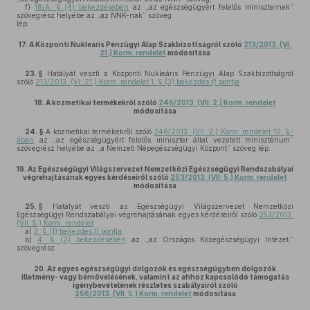
f)
18/A. § (4) bekezdésében
az „az egészségügyért felelős miniszternek”
szövegrész helyébe az „az NNK-nak” szöveg
lép.
17.
A Központi Nukleáris Pénzügyi Alap Szakbizottságról szóló
213/2013. (VI.
21.) Korm. rendelet
módosítása
23. §
Hatályát veszti a Központi Nukleáris Pénzügyi Alap Szakbizottságról
szóló
213/2013. (VI. 21.) Korm. rendelet 1. § (3) bekezdés
f)
pontja
.
18.
A kozmetikai termékekről szóló
246/2013. (VII. 2.) Korm. rendelet
módosítása
24. §
A kozmetikai termékekről szóló
246/2013. (VII. 2.) Korm. rendelet 10. §-
ában
az „az egészségügyért felelős miniszter által vezetett minisztérium”
szövegrész helyébe az „a Nemzeti Népegészségügyi Központ” szöveg lép.
19.
Az Egészségügyi Világszervezet Nemzetközi Egészségügyi Rendszabályai
végrehajtásának egyes kérdéseiről szóló
253/2013. (VII. 5.) Korm. rendelet
módosítása
25. §
Hatályát veszti az Egészségügyi Világszervezet Nemzetközi
Egészségügyi Rendszabályai végrehajtásának egyes kérdéseiről szóló
253/2013.
(VII. 5.) Korm. rendelet
a)
3. § (1) bekezdés
l)
pontja
,
b)
4. § (2) bekezdésében
az „az Országos Közegészségügyi Intézet,”
szövegrész.
20.
Az egyes egészségügyi dolgozók és egészségügyben dolgozók
illetmény- vagy bérnövelésének, valamint az ahhoz kapcsolódó támogatás
igénybevételének részletes szabályairól szóló
256/2013. (VII. 5.) Korm. rendelet
módosítása