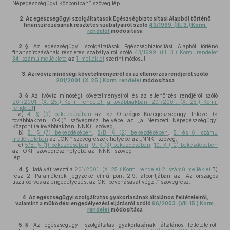
Népegészségügyi Központban” szöveg lép.
2.
Az egészségügyi szolgáltatások Egészségbiztosítási Alapból történő
finanszírozásának részletes szabályairól szóló
43/1999. (III. 3.) Korm.
rendelet
módosítása
2. §
Az egészségügyi szolgáltatások Egészségbiztosítási Alapból történő
finanszírozásának részletes szabályairól szóló
43/1999. (III. 3.) Korm. rendelet
34. számú melléklete
az
1. melléklet
szerint módosul.
3.
Az ivóvíz minőségi követelményeiről és az ellenőrzés rendjéről szóló
201/2001. (X. 25.) Korm. rendelet
módosítása
3. §
Az ivóvíz minőségi követelményeiről és az ellenőrzés rendjéről szóló
201/2001. (X. 25.) Korm. rendelet [a továbbiakban: 201/2001. (X. 25.) Korm.
rendelet
]
a)
4. § (9) bekezdésében
az „az Országos Közegészségügyi Intézet (a
továbbiakban: OKI)” szövegrész helyébe az „a Nemzeti Népegészségügyi
Központ (a továbbiakban: NNK)” szöveg,
b)
5. § (7) bekezdésében
,
5/B. § (2) bekezdésében
,
5. és 6. számú
mellékletében
az „OKI” szövegrészek helyébe az „NNK” szöveg,
c)
5/B. § (1) bekezdésében
,
9. § (3) bekezdésében
,
10. § (10) bekezdésében
az „OKI” szövegrész helyébe az „NNK” szöveg
lép.
4. §
Hatályát veszti a
201/2001. (X. 25.) Korm. rendelet 2. számú melléklet
B)
rész 2. Paraméterek jegyzéke című pont 2.9. alpontjában az „Az országos
tisztifőorvos az engedélyezést az OKI bevonásával végzi.” szövegrész.
4.
Az egészségügyi szolgáltatás gyakorlásának általános feltételeiről,
valamint a működési engedélyezési eljárásról szóló
96/2003. (VII. 15.) Korm.
rendelet
módosítása
5. §
Az egészségügyi szolgáltatás gyakorlásának általános feltételeiről,