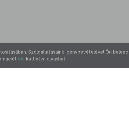
ztosításában. Szolgáltatásaink igénybevételével Ön beleeg
ormációt
ide
kattintva olvashat.
Kapcsolat
Felhasználási feltételek
Akadálymentesítési 
 Nemzeti Jogszabálytárban elérhető szövegek tekintetében az MK