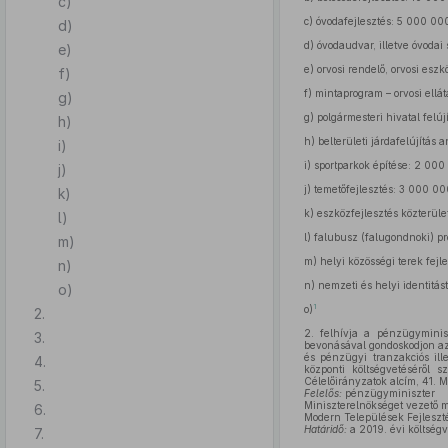
c)
c)
óvodafejlesztés: 5 000 000
d)
d)
óvodaudvar, illetve óvodai 
e)
e)
orvosi rendelő, orvosi esz
f)
f)
mintaprogram – orvosi ellát
g)
g)
polgármesteri hivatal felúj
h)
h)
belterületi járdafelújítás 
i)
i)
sportparkok építése: 2 000
j)
j)
temetőfejlesztés: 3 000 000
k)
k)
eszközfejlesztés közterüle
l)
l)
falubusz (falugondnoki) pr
m)
m)
helyi közösségi terek fejl
n)
n)
nemzeti és helyi identitá
o)
1
o)
2.
2.
felhívja a pénzügyminisz
3.
bevonásával gondoskodjon az 
és pénzügyi tranzakciós il
4.
központi költségvetéséről s
Célelőirányzatok alcím, 41. 
5.
Felelős:
pénzügyminiszter
Miniszterelnökséget vezető m
6.
Modern Települések Fejleszté
Határidő:
a 2019. évi költség
7.