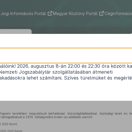
Jogi Információs Portál
Magyar Közlöny Portál
Céginformáció
1669/2018. (XII. 10.) Korm. határozat
nálóink! 2026. augusztus 8-án 22:00 és 22:30 óra között ka
alu Program keretében megvalósuló egyes progr
Nemzeti Jogszabálytár szolgáltatásában átmeneti
ézkedések végrehajtásáról, valamint azok 2019. 
kadásokra lehet számítani. Szíves türelmüket és megért
támogatásáról
Hatályos: 2019. 11. 19. –
ogram keretében megvalósuló lakhatással, közszolgáltatásokkal, közösségi terek és he
i támogatásával a 2019. költségvetési évben az alábbiak szerint:
0 000 forint,
 000 000 forint,