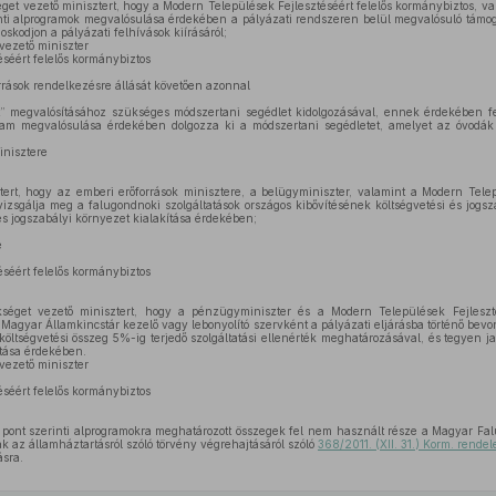
get vezető minisztert, hogy a Modern Települések Fejlesztéséért felelős kormánybiztos, val
nti alprogramok megvalósulása érdekében a pályázati rendszeren belül megvalósuló támoga
skodjon a pályázati felhívások kiírásáról;
vezető miniszter
séért felelős kormánybiztos
rrások rendelkezésre állását követően azonnal
t” megvalósításához szükséges módszertani segédlet kidolgozásával, ennek érdekében fe
ram megvalósulása érdekében dolgozza ki a módszertani segédletet, amelyet az óvodák
inisztere
rt, hogy az emberi erőforrások minisztere, a belügyminiszter, valamint a Modern Telepü
zsgálja meg a falugondnoki szolgáltatások országos kibővítésének költségvetési és jogsz
s jogszabályi környezet kialakítása érdekében;
e
séért felelős kormánybiztos
kséget vezető minisztert, hogy a pénzügyminiszter és a Modern Települések Fejleszté
Magyar Államkincstár kezelő vagy lebonyolító szervként a pályázati eljárásba történő bevoná
költségvetési összeg 5%-ig terjedő szolgáltatási ellenérték meghatározásával, és tegyen 
ítása érdekében.
vezető miniszter
séért felelős kormánybiztos
. pont szerinti alprogramokra meghatározott összegek fel nem használt része a Magyar Fa
k az államháztartásról szóló törvény végrehajtásáról szóló
368/2011. (XII. 31.) Korm. rendel
ásra.