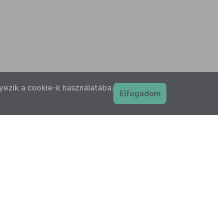
yezik a cookie-k használatába.
Elfogadom
PDF
nyilatkozat
Adatkezelési tájékoztató
IFK Magyar Közlönykiadó és Igazságügyi