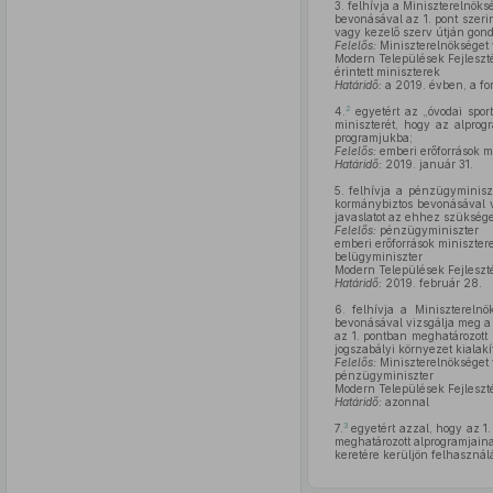
3.
felhívja a Miniszterelnöksé
bevonásával az 1. pont szeri
vagy kezelő szerv útján gondo
Felelős:
Miniszterelnökséget 
Modern Települések Fejleszté
érintett miniszterek
Határidő:
a 2019. évben, a fo
2
4.
egyetért az „óvodai spor
miniszterét, hogy az alprog
programjukba;
Felelős:
emberi erőforrások m
Határidő:
2019. január 31.
5.
felhívja a pénzügyminiszte
kormánybiztos bevonásával vi
javaslatot az ehhez szüksége
Felelős:
pénzügyminiszter
emberi erőforrások miniszter
belügyminiszter
Modern Települések Fejleszté
Határidő:
2019. február 28.
6.
felhívja a Miniszterelnö
bevonásával vizsgálja meg a 
az 1. pontban meghatározott 
jogszabályi környezet kialak
Felelős:
Miniszterelnökséget 
pénzügyminiszter
Modern Települések Fejleszté
Határidő:
azonnal
3
7.
egyetért azzal, hogy az 1
meghatározott alprogramjaina
keretére kerüljön felhasznál