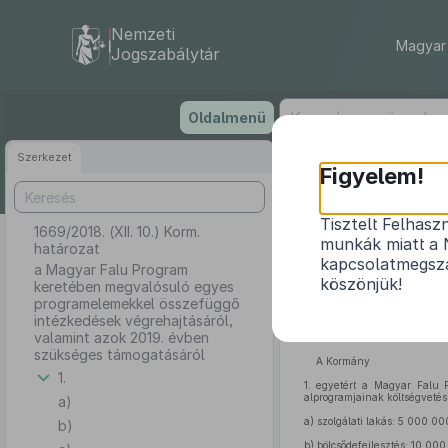
Nemzeti
Magyar 
Jogszabálytár
Ugrás
Oldalmenü
a
tartalomra
Szerkezet
Figyelem!
Tisztelt Felhasz
1669/2018. (XII. 10.) Korm.
a Magyar F
munkák miatt a 
határozat
összefüggő int
kapcsolatmegsza
a Magyar Falu Program
köszönjük!
keretében megvalósuló egyes
programelemekkel összefüggő
intézkedések végrehajtásáról,
valamint azok 2019. évben
szükséges támogatásáról
A Kormány
1.
1.
egyetért a Magyar Falu Pr
alprogramjainak költségvetés
a)
a)
szolgálati lakás: 5 000 00
b)
b)
bölcsődefejlesztés: 10 000