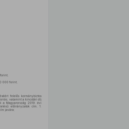
orint,
 000 forint,
séért felelős kormánybiztos
rás, valamint a kincstári díj
ól a Magyarország 2019. évi
elésű előirányzatok cím, 1.
cím javára;