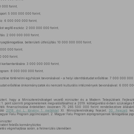
 000 forint,
sport: 5 000 000 000 forint,
köz: 6 000 000 000 forint,
ást segítő eszköz: 2 000 000 000 forint,
ítás: 2 000 000 000 forint,
anyagtámogatása, belterületi útfelújítás: 10 000 000 000 forint,
 000 000 forint,
 000 forint,
t karbantartására: 3 000 000 000 forint,
ogram: 8 000 000 000 forint,
esztése történelmi egyházak bevonásával – a helyi identitástudat erősítése: 7 000 000 000 f
studat erősítése önkormányzatok és nemzeti kulturális intézmények bevonásával: 6 000 000
tert, hogy a Miniszterelnökséget vezető miniszter és a Modern Települések Fejleszté
1. pont szerinti programelemek megvalósításához a 2019. költségvetési évben szükséges for
leték finanszírozása érdekében összesen 75 265 500 000 forint rendelkezésre állásár
zóló
2018. évi L. törvény 1. melléklet
XI. Miniszterelnökség fejezet,
30. Fejezeti
kez
Magyar Falu Program jogcímcsoport, 2. Magyar Falu Program alprogramjainak támogatása jog
iniszter
séért felelős kormánybiztos
vetés végrehajtása során, a felmerülés ütemében