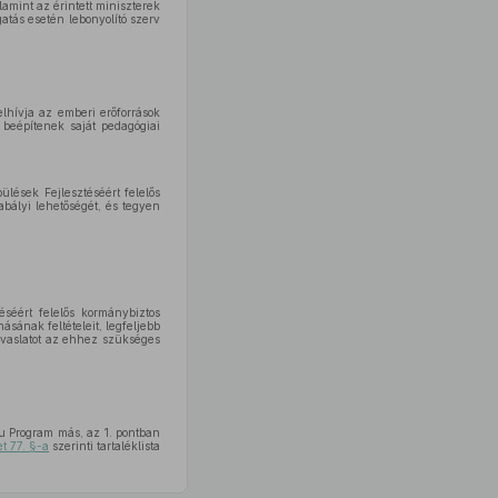
amint az érintett miniszterek
tás esetén lebonyolító szerv
lhívja az emberi erőforrások
 beépítenek saját pedagógiai
lések Fejlesztéséért felelős
abályi lehetőségét, és tegyen
séért felelős kormánybiztos
sának feltételeit, legfeljebb
javaslatot az ehhez szükséges
lu Program más, az 1. pontban
et 77. §-a
szerinti tartaléklista