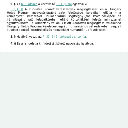
2. §
Az
R. 3. alcíme
a következő
30/A. §-sal
egészül ki:
„
30/A. §
A miniszter üldözött keresztények megsegítéséért és a Hungary
Helps Program megvalósításáért való felelőssége keretében ellátja – a
kormányzati nemzetközi humanitárius segítségnyújtás koordinációjáért és
irányításáért való feladatkörében eljáró külpolitikáért felelős miniszterrel
együttműködve – a keresztény vallásuk miatt üldözöttek megsegítése, valamint a
Hungary Helps Program keretében egyéb humanitárius cél érdekében végzett
kutatási elemző, koordinációs és nemzetközi humanitárius feladatokat.”
3. §
Hatályát veszti az
R. 33. § (2) bekezdés
e)
pontja
.
4. §
Ez a rendelet a kihirdetését követő napon lép hatályba.