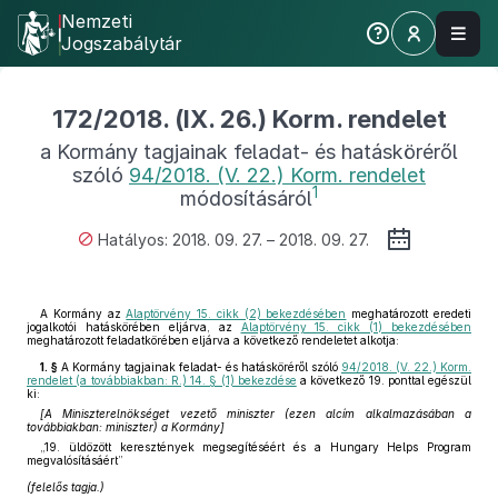
Nemzeti
Jogszabálytár
172/2018. (IX. 26.) Korm. rendelet
a Kormány tagjainak feladat- és hatásköréről
szóló
94/2018. (V. 22.) Korm. rendelet
1
módosításáról
Hatályos: 2018. 09. 27. – 2018. 09. 27.
A Kormány az
Alaptörvény 15. cikk (2) bekezdésében
meghatározott eredeti
jogalkotói hatáskörében eljárva, az
Alaptörvény 15. cikk (1) bekezdésében
meghatározott feladatkörében eljárva a következő rendeletet alkotja:
1. §
A Kormány tagjainak feladat- és hatásköréről szóló
94/2018. (V. 22.) Korm.
rendelet (a továbbiakban: R.) 14. § (1) bekezdése
a következő 19. ponttal egészül
ki:
[A Miniszterelnökséget vezető miniszter (ezen alcím alkalmazásában a
továbbiakban: miniszter) a Kormány]
„19. üldözött keresztények megsegítéséért és a Hungary Helps Program
megvalósításáért”
(felelős tagja.)