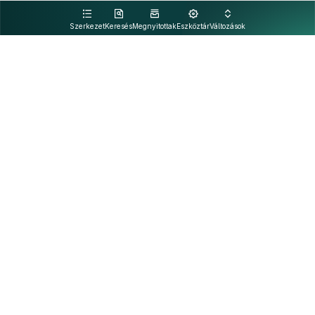
kattintva olvashat.
Szerkezet
Keresés
Megnyitottak
Eszköztár
Változások
Kapcsolat
Felhasználási feltételek
PDF
Akadálymentesítési nyilatkozat
Adatkezelési tájékoztató