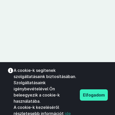
A cookie-k segítenek
szolgáltatásaink biztosításában.
Szolgáltatásaink
igénybevételével Ön
beleegyezik a cookie-k
Elfogadom
használatába.
A cookie-k kezeléséről
részletesebb információt
ide