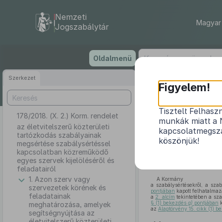
Nemzeti
Magyar 
Jogszabálytár
Ugrás
Oldalmenü
a
tartalomra
Szerkezet
Figyelem!
Tisztelt Felhasz
178/2018. (X. 2.) Korm. rendelet
az életv
munkák miatt a 
szabálysérté
az életvitelszerű közterületi
kapcsolatmegsza
tartózkodás szabályainak
köszönjük!
megsértése szabálysértéssel
kapcsolatban közreműködő
egyes szervek kijelöléséről és
feladatairól
1. Azon szerv vagy
A Kormány
a szabálysértésekről, a szab
szervezetek körének és
pontjában
kapott felhatalmaz
feladatainak
a
2. alcím
tekintetében a szab
§ (1) bekezdés
g)
pontjában
k
meghatározása, amelyek
az
Alaptörvény 15. cikk (1) 
segítségnyújtása az
életvitelszerű közterületi