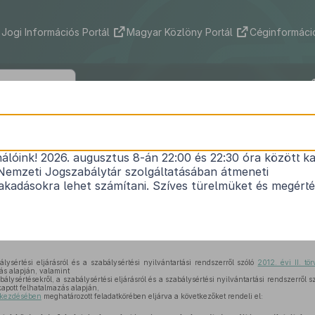
Jogi Információs Portál
Magyar Közlöny Portál
Céginformáció
178/2018. (X. 2.) Korm. rendelet
nálóink! 2026. augusztus 8-án 22:00 és 22:30 óra között ka
itelszerű közterületi tartózkodás szabályainak m
Nemzeti Jogszabálytár szolgáltatásában átmeneti
ssel kapcsolatban közreműködő egyes szervek kije
kadásokra lehet számítani. Szíves türelmüket és megért
feladatairól
Hatályos: 2018. 10. 15. –
álysértési eljárásról és a szabálysértési nyilvántartási rendszerről szóló
2012. évi II. t
ás alapján, valamint
álysértésekről, a szabálysértési eljárásról és a szabálysértési nyilvántartási rendszerről s
apott felhatalmazás alapján,
bekezdésében
meghatározott feladatkörében eljárva a következőket rendeli el: