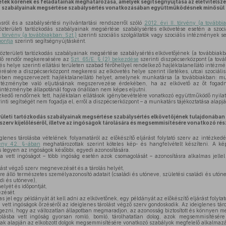
etek körének és feladatainak meghatározása, amelyek segítségnyújtása az életvitelsze
szabályainak megsértése szabálysértés vonatkozásában együttműködésnek minősül
sról és a szabálysértési nyilvántartási rendszerről szóló
2012. évi II. törvény (a további
közterületi tartózkodás szabályainak megsértése szabálysértés elkövetése esetén a szociá
I. törvény (a továbbiakban: Szt.)
szerinti szociális szolgáltatók vagy szociális intézmények s
ontja
szerinti segítségnyújtásként.
özterületi tartózkodás szabályainak megsértése szabálysértés elkövetőjének (a továbbiak
dő rendőr megkeresésére az
Szt. 65/E. § (2) bekezdése
szerinti diszpécserközpont (a tov
tés helye szerinti ellátási területen szabad férőhellyel rendelkező hajléktalanellátó intézmé
ésére a diszpécserközpont megkeresi az elkövetés helye szerint illetékes, utcai szociális
ben megszervezett hajléktalanellátó helyet, amelynek munkatársa (a továbbiakban: mu
 intézménybe való eljutásának megszervezése érdekében, ha az elkövető az őt fogadn
 intézménybe állapotánál fogva önállóan nem képes eljutni.
kedő rendőrnek tett, hajléktalan ellátások igénybevételére vonatkozó együttműködő nyilat
inti segítségét nem fogadja el, erről a diszpécserközpont – a munkatárs tájékoztatása alapján
erületi tartózkodás szabályainak megsértése szabálysértés elkövetőjének tulajdonában
szerv kijelöléséről, illetve az ingóságok tárolására és megsemmisítésére vonatkozó ré
lenes tárolásba vételének folyamatáról az előkészítő eljárást folytató szerv az intézke
vény 42. §-ában
meghatározottak szerint köteles kép- és hangfelvételt készíteni. A ké
s legyen az ingóságok későbbi, egyedi azonosítására.
a vett ingóságot – több ingóság esetén azok csomagolását – azonosításra alkalmas jellel 
olást végző szerv megnevezését és a tárolás helyét,
e álló természetes személyazonosító adatait (családi és utóneve, születési családi és utóne
ádi és utóneve),
lyét és időpontját,
zését.
 jel egy példányát át kell adni az elkövetőnek, egy példányát az előkészítő eljárást folytat
 vett ingóságok őrzéséről az ideiglenes tárolást végző szerv gondoskodik. Az ideiglenes táro
gezni, hogy az változatlan állapotban megmaradjon, az azonosság biztosított és könnyen me
lásba vett ingóság gyorsan romló, bomló, tárolhatatlan dolog, azok megsemmisítésér
k alapján az elkobzott dolgok megsemmisítésére vonatkozó szabályok megfelelő alkalmazás