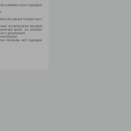
értés esetében azon ingóságok
t
készítő eljárást folytató szerv
ltal rendelkezésre bocsátott
elentett tároló- és szállítási
 szerv gondoskodik.
özreműködhet.
nes tárolásba vett ingóságok