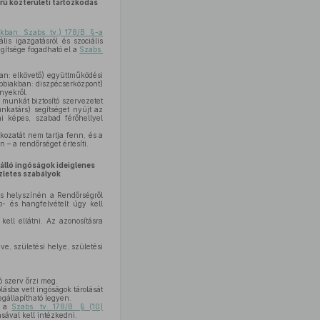
rű közterületi tartózkodás
akban: Szabs. tv.) 178/B. §-a
lis igazgatásról és szociális
egítsége fogadható el a
Szabs.
ban: elkövető) együttműködési
ábbiakban: diszpécserközpont)
nyekről.
 munkát biztosító szervezetet
nkatárs) segítséget nyújt az
i képes, szabad férőhellyel
kozatát nem tartja fenn, és a
 – a rendőrséget értesíti.
 álló ingóságok ideiglenes
szletes szabályok
dés helyszínén a Rendőrségről
p- és hangfelvételt úgy kell
kell ellátni. Az azonosításra
ve, születési helye, születési
ó szerv őrzi meg.
lásba vett ingóságok tárolását
gállapítható legyen.
e a
Szabs. tv. 178/B. § (10)
ával kell intézkedni.