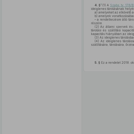
2
4. §
(1)
A
Szabs. tv. 178/B
ideiglenes tárolásának helyér
a)
amelyeket az elkövető az
b)
amelyek vonatkozásáb
– a rendelkezésre álló táro
részére.
(2)
Az állami szervek és 
tárolási és szállítási kapaci
kapacitás hiányában az ideigle
(3)
Az ideiglenes tárolásba
(4)
Az ideiglenes tároláss
szállítására, tárolására, őr
5. §
Ez a rendelet 2018. ok