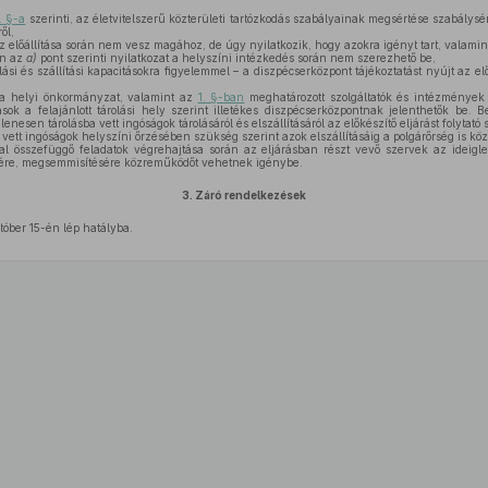
. §-a
szerinti, az életvitelszerű közterületi tartózkodás szabályainak megsértése szabálys
ől,
 előállítása során nem vesz magához, de úgy nyilatkozik, hogy azokra igényt tart, valamin
an az
a)
pont szerinti nyilatkozat a helyszíni intézkedés során nem szerezhető be,
lási és szállítási kapacitásokra figyelemmel – a diszpécserközpont tájékoztatást nyújt az elő
a helyi önkormányzat, valamint az
1. §-ban
meghatározott szolgáltatók és intézmények á
tások a felajánlott tárolási hely szerint illetékes diszpécserközpontnak jelenthetők be. Bej
nesen tárolásba vett ingóságok tárolásáról és elszállításáról az előkészítő eljárást folytató
 vett ingóságok helyszíni őrzésében szükség szerint azok elszállításáig a polgárőrség is k
al összefüggő feladatok végrehajtása során az eljárásban részt vevő szervek az ideigle
zésére, megsemmisítésére közreműködőt vehetnek igénybe.
3.
Záró rendelkezések
tóber 15-én lép hatályba.