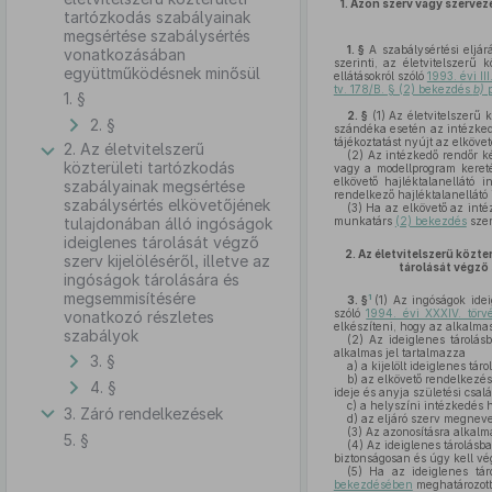
1.
Azon szerv vagy szervez
tartózkodás szabályainak
megsértése szabálysértés
1. §
A szabálysértési eljárá
vonatkozásában
szerinti, az életvitelszerű 
együttműködésnek minősül
ellátásokról szóló
1993. évi II
tv. 178/B. § (2) bekezdés
b)
p
1. §
2. §
(1)
Az életvitelszerű k
2. §
szándéka esetén az intézke
tájékoztatást nyújt az elköve
2. Az életvitelszerű
(2)
Az intézkedő rendőr kér
közterületi tartózkodás
vagy a modellprogram kereté
elkövető hajléktalanellátó
szabályainak megsértése
rendelkező hajléktalanellátó
szabálysértés elkövetőjének
(3)
Ha az elkövető az intéz
tulajdonában álló ingóságok
munkatárs
(2) bekezdés
szer
ideiglenes tárolását végző
2.
Az életvitelszerű közt
szerv kijelöléséről, illetve az
tárolását végző 
ingóságok tárolására és
megsemmisítésére
1
3. §
(1)
Az ingóságok ideig
szóló
1994. évi XXXIV. tör
vonatkozó részletes
elkészíteni, hogy az alkalma
szabályok
(2)
Az ideiglenes tárolásb
alkalmas jel tartalmazza
3. §
a)
a kijelölt ideiglenes tár
b)
az elkövető rendelkezésr
4. §
ideje és anyja születési csal
c)
a helyszíni intézkedés he
3. Záró rendelkezések
d)
az eljáró szerv megneve
(3)
Az azonosításra alkalmas
5. §
(4)
Az ideiglenes tárolásba
biztonságosan és úgy kell vé
(5)
Ha az ideiglenes táro
bekezdésében
meghatározotta