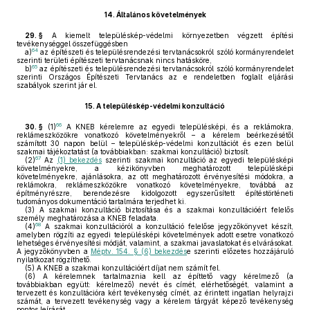
14.
Általános követelmények
29. §
A kiemelt településkép-védelmi környezetben végzett építési
tevékenységgel összefüggésben
64
a)
az építészeti és településrendezési tervtanácsokról szóló kormányrendelet
szerinti területi építészeti tervtanácsnak nincs hatásköre,
65
b)
az építészeti és településrendezési tervtanácsokról szóló kormányrendelet
szerinti Országos Építészeti Tervtanács az e rendeletben foglalt eljárási
szabályok szerint jár el.
15.
A településkép-védelmi konzultáció
66
30. §
(1)
A KNEB kérelemre az egyedi településképi, és a reklámokra,
reklámeszközökre vonatkozó követelményekről – a kérelem beérkezésétől
számított 30 napon belül – településkép-védelmi konzultációt és ezen belül
szakmai tájékoztatást (a továbbiakban: szakmai konzultáció) biztosít.
67
(2)
Az
(1) bekezdés
szerinti szakmai konzultáció az egyedi településképi
követelményekre, a kézikönyvben meghatározott településképi
követelményekre, ajánlásokra, az ott meghatározott érvényesítési módokra, a
reklámokra, reklámeszközökre vonatkozó követelményekre, továbbá az
építményrészre, berendezésre kidolgozott egyszerűsített építéstörténeti
tudományos dokumentáció tartalmára terjedhet ki.
(3)
A szakmai konzultáció biztosítása és a szakmai konzultációért felelős
személy meghatározása a KNEB feladata.
68
(4)
A szakmai konzultációról a konzultáció felelőse jegyzőkönyvet készít,
amelyben rögzíti az egyedi településképi követelmények adott esetre vonatkozó
lehetséges érvényesítési módját, valamint, a szakmai javaslatokat és elvárásokat.
A jegyzőkönyvben a
Méptv. 154. § (6) bekezdés
e szerinti előzetes hozzájáruló
nyilatkozat rögzíthető.
(5)
A KNEB a szakmai konzultációért díjat nem számít fel.
(6)
A kérelemnek tartalmaznia kell az építtető vagy kérelmező (a
továbbiakban együtt: kérelmező) nevét és címét, elérhetőségét, valamint a
tervezett és konzultációra kért tevékenység címét, az érintett ingatlan helyrajzi
számát, a tervezett tevékenység vagy a kérelem tárgyát képező tevékenység
pontos leírását.