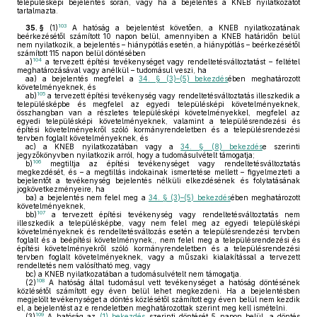
településképi bejelentés során, vagy ha a bejelentés a KNEB nyilatkozatot
tartalmazta.
103
35. §
(1)
A hatóság a bejelentést követően, a KNEB nyilatkozatának
beérkezésétől számított 10 napon belül, amennyiben a KNEB határidőn belül
nem nyilatkozik, a bejelentés – hiánypótlás esetén, a hiánypótlás – beérkezésétől
számított 115 napon belül döntésében
104
a)
a tervezett építési tevékenységet vagy rendeltetésváltoztatást – feltétel
meghatározásával vagy anélkül – tudomásul veszi, ha
aa)
a bejelentés megfelel a
34. § (3)–(5) bekezdés
ében meghatározott
követelményeknek, és
105
ab)
a tervezett építési tevékenység vagy rendeltetésváltoztatás illeszkedik a
településképbe és megfelel az egyedi településképi követelményeknek,
összhangban van a részletes településképi követelményekkel, megfelel az
egyedi településképi követelményeknek, valamint a településrendezési és
építési követelményekről szóló kormányrendeletben és a településrendezési
tervben foglalt követelményeknek, és
ac)
a KNEB nyilatkozatában vagy a
34. § (8) bekezdés
e szerinti
jegyzőkönyvben nyilatkozik arról, hogy a tudomásulvételt támogatja;
106
b)
megtiltja az építési tevékenységet vagy rendeltetésváltoztatás
megkezdését, és – a megtiltás indokainak ismertetése mellett – figyelmezteti a
bejelentőt a tevékenység bejelentés nélküli elkezdésének és folytatásának
jogkövetkezményeire, ha
ba)
a bejelentés nem felel meg a
34. § (3)–(5) bekezdés
ében meghatározott
követelményeknek,
107
bb)
a tervezett építési tevékenység vagy rendeltetésváltoztatás nem
illeszkedik a településképbe, vagy nem felel meg az egyedi településképi
követelményeknek és rendeltetésváltozás esetén a településrendezési tervben
foglalt és a beépítési követelménynek,, nem felel meg a településrendezési és
építési követelményekről szóló kormányrendeletben és a településrendezési
tervben foglalt követelményeknek, vagy a műszaki kialakítással a tervezett
rendeltetés nem valósítható meg, vagy
bc)
a KNEB nyilatkozatában a tudomásulvételt nem támogatja.
108
(2)
A hatóság által tudomásul vett tevékenységet a hatóság döntésének
közlésétől számított egy éven belül lehet megkezdeni. Ha a bejelentésben
megjelölt tevékenységet a döntés közlésétől számított egy éven belül nem kezdik
el, a bejelentést az e rendeletben meghatározottak szerint meg kell ismételni.
109
(3)
A hatóság az
(1) bekezdés
szerinti döntését 5 napon belül, a döntés