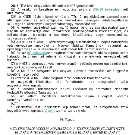
28. §
(1)
A kézikönyv elkészítéséről a KNEB gondoskodik.
(2)
A kézikönyv készítése és módosítása során a
(3)–(8) bekezdés
t kell
alkalmazni.
61
(3)
A KNEB írásban kérelmet küld a TTr. 10. mellékletében szereplő azon
államigazgatási és adatszolgáltató szerveknek, amelyek adatszolgáltatása
szükséges a kézikönyv kidolgozásához vagy módosításához.
(4)
A kérelem átvételétől számított 10 napon belül az államigazgatási szerv
teljesíti az adatszolgáltatási témakörben adatszolgáltatási kötelezettségét, és
felhasználásra biztosítja a kézikönyv készítéséhez vagy módosításához
szükséges adatokat.
(5)
A KNEB az elkészült kézikönyvet vagy a módosítását 21 napos határidővel
véleményezésre megküldi a Magyar Építész Kamarának, valamint az
építésügyért és a kulturális örökség védelméért felelős miniszternek.
(6)
Azt az
(5) bekezdés
ben meghatározott véleményezőt, aki az eljárás során
határidőn belül nem ad véleményt, kifogást nem emelő véleményezőnek kell
tekinteni.
(7)
A KNEB a beérkezett vélemények alapján szükség esetén egyeztetést tart,
amelyről jegyzőkönyvet készít.
(8)
A KNEB az elfogadott kézikönyvet, illetve a módosítását az elfogadást
követő 15 napon belül
a)
közzéteszi a KNEB által meghatározott honlapon hirdetményben,
b)
megküldi hitelesített kép formátumban, az elfogadásról szóló
jegyzőkönyvvel együtt
ba)
a Lechner Tudásközpont Területi, Építészeti és Informatikai Nonprofit
Korlátolt Felelősségű Társaságnak,
bb)
az állami főépítészi hatáskörében eljáró Budapest Főváros
Kormányhivatalának, és
62
bc)
c)
elérhetővé teszi hitelesített kép formátumban, az elfogadásról szóló
jegyzőkönyvvel együtt a
b) pont
szerinti szerveknek.
VI. Fejezet
A TELEPÜLÉSKÉP-VÉDELMI KONZULTÁCIÓ, A TELEPÜLÉSKÉPI VÉLEMÉNYEZÉSI
63
ELJÁRÁS, A TELEPÜLÉSKÉPI BEJELENTÉSI ELJÁRÁS, EGYÉB ELJÁRÁS