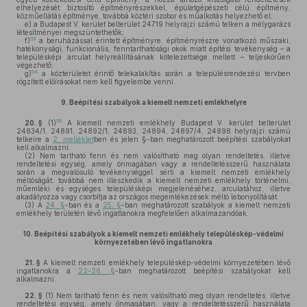
elhelyezését biztosító építményrészekkel, épületgépészeti célú építmény,
közműellátás építménye, továbbá köztéri szobor és műalkotás helyezhető el;
e)
a Budapest V. kerület belterület 24719 helyrajzi számú telken a mélygarázs
létesítményei megszüntethetők;
53
f)
a beruházással érintett építményre, építményrészre vonatkozó műszaki,
hatékonysági, funkcionális, fenntarthatósági okok miatt építési tevékenység – a
településképi arculat helyreállításának kötelezettsége mellett – teljeskörűen
végezhető;
54
g)
a közterületet érintő telekalakítás során a településrendezési tervben
rögzített előírásokat nem kell figyelembe venni.
9.
Beépítési szabályok a kiemelt nemzeti emlékhelyre
55
20. §
(1)
A kiemelt nemzeti emlékhely Budapest V. kerület belterület
24834/1, 24891, 24892/1, 24893, 24894, 24897/4, 24898 helyrajzi számú
telkeire a
2. melléklet
ben és jelen §-ban meghatározott beépítési szabályokat
kell alkalmazni.
(2)
Nem tartható fenn és nem valósítható meg olyan rendeltetés, illetve
rendeltetési egység, amely önmagában vagy a rendeltetésszerű használata
során a megvalósuló tevékenységgel sérti a kiemelt nemzeti emlékhely
méltóságát, továbbá nem illeszkedik a kiemelt nemzeti emlékhely történelmi,
műemléki és egységes településképi megjelenéséhez, arculatához, illetve
akadályozza vagy csorbítja az országos megemlékezések méltó lebonyolítását.
(3)
A
24. §
-ban és a
25. §
-ban meghatározott szabályok a kiemelt nemzeti
emlékhely területén lévő ingatlanokra megfelelően alkalmazandóak.
10.
Beépítési szabályok a kiemelt nemzeti emlékhely településkép-védelmi
környezetében lévő ingatlanokra
21. §
A kiemelt nemzeti emlékhely településkép-védelmi környezetében lévő
ingatlanokra a
22–26. §
-ban meghatározott beépítési szabályokat kell
alkalmazni.
22. §
(1)
Nem tartható fenn és nem valósítható meg olyan rendeltetés, illetve
rendeltetési egység, amely önmagában, vagy a rendeltetésszerű használata