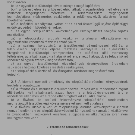
vonatkozóan
ba)
az egyedi településképi követelmények megállapítására,
2
bb)
a közterületen és a közterületről látható magánterületen elhelyezhető
reklámok megengedett méreteire, a reklámközzététel megengedett
technológiájára, módszereire, eszközeire, a reklámeszközök általános formai
követelményeire,
bc)
a beépítési szabályokra, valamint az ezzel összefüggő sajátos építésügyi
és örökségvédelmi követelményekre,
c)
az egyedi településképi követelmények érvényesítését szolgáló sajátos
eszközökre,
ca)
a településképi arculati kézikönyv tartalmára, elkészítésére és
egyeztetésére vonatkozó részletes szabályokra,
cb)
a szakmai konzultáció, a településképi véleményezési eljárás, a
településképi bejelentési eljárás részletes szabályaira, az eljárásokban
vizsgálandó településképi szempontokra, az eljárások alóli mentesség
feltételeire, az alkalmazásukra hatáskörrel rendelkező hatóságok és feladatkörrel
rendelkező egyéb szervek meghatározására,
d)
az egyedi településképi követelmények érvényesítése érdekében
szükséges hatósági kötelezés részletes szabályaira,
e)
a településképi ösztönző- és támogatási rendszer meghatározására
terjed ki.
2. §
A kiemelt nemzeti emlékhely és településkép-védelmi környezetének
területére vonatkozóan
3
a)
a főváros és a kerület településrendezési terveit az e rendeletben foglalt
eltérésekkel kell alkalmazni, azzal, hogy ha a településrendezési terv e
rendelettel ellentétes, az e rendeletben foglaltakat kell alkalmazni,
b)
a fővárosi és kerületi önkormányzat településképi rendeletében
meghatározott településképi követelményeket nem kell alkalmazni,
c)
a főváros, illetve a kerület településképi arculati kézikönyvét a kiemelt
nemzeti emlékhely és településkép-védelmi környezetének arculati kézikönyve
(a továbbiakban: kézikönyv) készítése, elfogadása és alkalmazása során nem
kell figyelembe venni.
2.
Értelmező rendelkezések