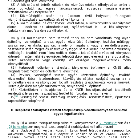
hulladéksziget nem létesíthető.
(3)
A közterületet érintő kábelek és közművezetékek elhelyezése során a
járda burkolatot az egyes járdaszakaszok egységes megjelenésének
biztosításával kell helyreállítani.
(4)
Közműátépítés során, az üzemen kívül helyezett, felhagyott
közműhálózatokat a szolgáltatónak el kell bontania.
(5)
A közműellátási hálózat közterületről látszó, a kézikönyvben szabályozott
elemei – ideértve az aknafedeleket, nyílászárókat is – a kézikönyvben
foglaltaknak megfelelően alakíthatók ki.
25. §
(1)
Közterületen nem tartható fenn és nem valósítható meg olyan
építmény, vendéglátó terasz, egyéb közterületi építmény, továbbá műtárgy,
sajátos építményfajta, pavilon, amely önmagában, vagy a rendeltetésszerű
használata során megvalósuló tevékenységgel sérti a kiemelt nemzeti emlékhely
méltóságát, továbbá nem illeszkedik a kiemelt településkép-védelmi környezet
történelmi, műemléki és egységes településképi megjelenéséhez, arculatához,
illetve akadályozza vagy csorbítja az országos megemlékezések méltó
lebonyolítását.
(2)
Határozott időtartamra létesített ideiglenes építmény a KNEB által
meghatározott módon és időtartamra létesíthető.
(3)
Pavilon, vendéglátó terasz, egyéb közterületi építmény, továbbá
közlekedési tábla, jelzőrendszer, közvilágítás céljára szolgáló oszlop az e
rendeletben és a kézikönyvben foglalt részletes településképi követelmények,
illetve ajánlások alapján tartható fenn, helyezhető el, építhető.
(4)
Közterületen a tulajdonos és a KNEB hozzájárulásával telepíthető
vendéglátó terasz és használható terület filmforgatás helyszíneként.
59
(5)
Vendéglátó terasz kizárólag vendéglátási rendeltetéshez, épülethez
kapcsolódóan telepíthető.
11.
Beépítési szabályok a kiemelt településkép-védelmi környezetben lévő
egyes ingatlanokra
26. §
(1)
A kiemelt településkép-védelmi környezetben a
2. melléklet
ben és a
(2) bekezdés
ben meghatározott beépítési szabályokat kell alkalmazni
a)
a Budapest V. kerület Kossuth Lajos teret településképi szempontból
közvetlenül meghatározó, a Budapest V. kerület belterület 24696, 24697,
24698/1, 24702, 24703, 24707, 24709, 24710/2, 24710/4, 24711, 24712,