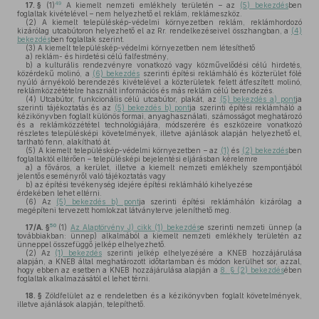
49
17. §
(1)
A kiemelt nemzeti emlékhely területén – az
(5) bekezdés
ben
foglaltak kivételével – nem helyezhető el reklám, reklámeszköz.
(2)
A kiemelt településkép-védelmi környezetben reklám, reklámhordozó
kizárólag utcabútoron helyezhető el az Rr. rendelkezéseivel összhangban, a
(4)
bekezdés
ben foglaltak szerint.
(3)
A kiemelt településkép-védelmi környezetben nem létesíthető
a)
reklám- és hirdetési célú falfestmény,
b)
a kulturális rendezvényre vonatkozó vagy közművelődési célú hirdetés,
közérdekű molinó, a
(6) bekezdés
szerinti építési reklámháló és közterület fölé
nyúló árnyékoló berendezés kivételével a közterületek felett átfeszített molinó,
reklámközzétételre használt információs és más reklám célú berendezés.
(4)
Utcabútor, funkcionális célú utcabútor, plakát, az
(5) bekezdés a) pont
ja
szerinti tájékoztatás és az
(5) bekezdés b) pont
ja szerinti építési reklámháló a
kézikönyvben foglalt különös formai, anyaghasználati, számosságot meghatározó
és a reklámközzététel technológiájára, módszerére és eszközeire vonatkozó
részletes településképi követelmények, illetve ajánlások alapján helyezhető el,
tartható fenn, alakítható át.
(5)
A kiemelt településkép-védelmi környezetben – az
(1)
és
(2) bekezdés
ben
foglaltaktól eltérően – településképi bejelentési eljárásban kérelemre
a)
a főváros, a kerület, illetve a kiemelt nemzeti emlékhely szempontjából
jelentős eseményről való tájékoztatás vagy
b)
az építési tevékenység idejére építési reklámháló kihelyezése
érdekében lehet eltérni.
(6)
Az
(5) bekezdés b) pont
ja szerinti építési reklámhálón kizárólag a
megépíteni tervezett homlokzat látványterve jeleníthető meg.
50
17/A. §
(1)
Az Alaptörvény J) cikk (1) bekezdés
e szerinti nemzeti ünnep (a
továbbiakban: ünnep) alkalmából a kiemelt nemzeti emlékhely területén az
ünneppel összefüggő jelkép elhelyezhető.
(2)
Az
(1) bekezdés
szerinti jelkép elhelyezésére a KNEB hozzájárulása
alapján, a KNEB által meghatározott időtartamban és módon kerülhet sor, azzal,
hogy ebben az esetben a KNEB hozzájárulása alapján a
8. § (2) bekezdés
ében
foglaltak alkalmazásától el lehet térni.
18. §
Zöldfelület az e rendeletben és a kézikönyvben foglalt követelmények,
illetve ajánlások alapján, telepíthető.