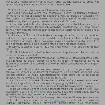
jegyzékét a tulajdonos a KNEB kérésére rendelkezésre bocsátja az építőanyag
típusának, a gyártójának, a színkódjának ismertetésével.
31
11. §
(1)
Fennálló közterületről látható épülethomlokzat
a)
eredeti homlokzati eleme nem bontható el, kivéve, ha műszaki állapota a
fenntartást és a megújítást nem teszi lehetővé, vagy az aránytalan anyagi terhet
jelent, ebben az esetben az eredeti homlokzati elem alakhű felmérése nyomán
eredeti anyagából újragyártott homlokzati elemmel pótolható,
b)
fennálló eredeti homlokzatburkolati anyaga nem változtatható meg, az a
műszakilag lehetséges legnagyobb arányban megtartandó, szükség esetén
azonos, vagy hozzáférhetőség hiányában azonos tulajdonságú és megjelenésű
anyaggal pótolható,
c)
kő vagy műkő homlokzatburkolati anyaga kizárólag abban az esetben
festhető le vagy vonható be az eredeti homlokzati felületet eltakaró vagy
megváltoztató anyaggal, ha a homlokzat vegyes anyaghasználattal készült, és
az az egységes településképi megjelentés elérése érdekében indokolt,
d)
kőporos vakolati rendszere – az eredeti kivételével – nem tartható fenn, nem
újítható fel.
32
(2)
Új, közterületről látható épülethomlokzat képzése során kőporos vakolati
rendszer nem alkalmazható.
33
(3)
Fennálló, vakolt homlokzati anyagú, közterületről látható épülethomlokzat
teljes felülete az épület eredeti színével, színezési rendszerével, illetve az
épülethez közvetlenül kapcsolódó épületek fennálló színezésével összhangban
színezhető
a)
az épület homlokzat restaurátori szakvéleményben megállapított eredeti
színével és színezési rendszerével megegyező, illetve ahhoz közel álló, vagy
indokolt esetben, a KNEB hozzájárulásával ettől eltérő, de a szomszédos
épületekhez illeszkedő színezés alkalmazásával, és
b)
az utcasorban közvetlenül szomszédos telken lévő épületeket, és az ezen
telkekhez kapcsolódó telken lévő további egy-egy épületet ábrázoló, az eredeti
színezéstől eltérő színezés esetén három változatot bemutató színterv alapján.
(4)
Ha az eredeti színezés nem állapítható meg és az épület az 1896. évet
megelőzően épült, a
(3) bekezdés
rendelkezéseit kell alkalmazni azzal, hogy az
épületen kizárólag egy homlokzati szín alkalmazható.
34
(5)
Fennálló, vakolt homlokzati anyagú, közterületről látható épülethomlokzat
és tűzfal részleges színezése a
(3) bekezdés
szerinti színnel, kizárólag
földszinti üzletportál cseréje, átalakítása, homlokzatrész erős rongálódása,