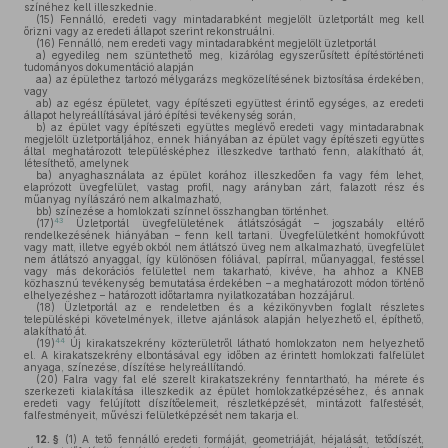
színéhez kell illeszkednie.
(15)
Fennálló, eredeti vagy mintadarabként megjelölt üzletportált meg kell
őrizni vagy az eredeti állapot szerint rekonstruálni.
(16)
Fennálló, nem eredeti vagy mintadarabként megjelölt üzletportál
a)
egyedileg nem szüntethető meg, kizárólag egyszerűsített építéstörténeti
tudományos dokumentáció alapján
aa)
az épülethez tartozó mélygarázs megközelítésének biztosítása érdekében,
vagy
ab)
az egész épületet, vagy építészeti együttest érintő egységes, az eredeti
állapot helyreállításával járó építési tevékenység során,
b)
az épület vagy építészeti együttes meglévő eredeti vagy mintadarabnak
megjelölt üzletportáljához, ennek hiányában az épület vagy építészeti együttes
által meghatározott településképhez illeszkedve tartható fenn, alakítható át,
létesíthető, amelynek
ba)
anyaghasználata az épület korához illeszkedően fa vagy fém lehet,
elaprózott üvegfelület, vastag profil, nagy arányban zárt, falazott rész és
műanyag nyílászáró nem alkalmazható,
bb)
színezése a homlokzati színnel összhangban történhet.
43
(17)
Üzletportál üvegfelületének átlátszóságát – jogszabály eltérő
rendelkezésének hiányában – fenn kell tartani. Üvegfelületként homokfúvott
vagy matt, illetve egyéb okból nem átlátszó üveg nem alkalmazható, üvegfelület
nem átlátszó anyaggal, így különösen fóliával, papírral, műanyaggal, festéssel
vagy más dekorációs felülettel nem takarható, kivéve, ha ahhoz a KNEB
közhasznú tevékenység bemutatása érdekében – a meghatározott módon történő
elhelyezéshez – határozott időtartamra nyilatkozatában hozzájárul.
(18)
Üzletportál az e rendeletben és a kézikönyvben foglalt részletes
településképi követelmények, illetve ajánlások alapján helyezhető el, építhető,
alakítható át.
44
(19)
Új kirakatszekrény közterületről látható homlokzaton nem helyezhető
el. A kirakatszekrény elbontásával egy időben az érintett homlokzati falfelület
anyaga, színezése, díszítése helyreállítandó.
(20)
Falra vagy fal elé szerelt kirakatszekrény fenntartható, ha mérete és
szerkezeti kialakítása illeszkedik az épület homlokzatképzéséhez, és annak
eredeti vagy felújított díszítőelemeit, részletképzését, mintázott falfestését,
falfestményeit, művészi felületképzését nem takarja el.
12. §
(1)
A tető fennálló eredeti formáját, geometriáját, héjalását, tetődíszét,