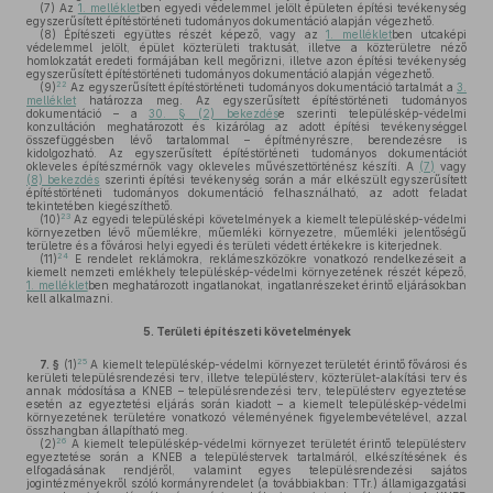
(7)
Az
1. melléklet
ben egyedi védelemmel jelölt épületen építési tevékenység
egyszerűsített építéstörténeti tudományos dokumentáció alapján végezhető.
(8)
Építészeti együttes részét képező, vagy az
1. melléklet
ben utcaképi
védelemmel jelölt, épület közterületi traktusát, illetve a közterületre néző
homlokzatát eredeti formájában kell megőrizni, illetve azon építési tevékenység
egyszerűsített építéstörténeti tudományos dokumentáció alapján végezhető.
22
(9)
Az egyszerűsített építéstörténeti tudományos dokumentáció tartalmát a
3.
melléklet
határozza meg. Az egyszerűsített építéstörténeti tudományos
dokumentáció – a
30. § (2) bekezdés
e szerinti településkép-védelmi
konzultáción meghatározott és kizárólag az adott építési tevékenységgel
összefüggésben lévő tartalommal – építményrészre, berendezésre is
kidolgozható. Az egyszerűsített építéstörténeti tudományos dokumentációt
okleveles építészmérnök vagy okleveles művészettörténész készíti. A
(7)
vagy
(8) bekezdés
szerinti építési tevékenység során a már elkészült egyszerűsített
építéstörténeti tudományos dokumentáció felhasználható, az adott feladat
tekintetében kiegészíthető.
23
(10)
Az egyedi településképi követelmények a kiemelt településkép-védelmi
környezetben lévő műemlékre, műemléki környezetre, műemléki jelentőségű
területre és a fővárosi helyi egyedi és területi védett értékekre is kiterjednek.
24
(11)
E rendelet reklámokra, reklámeszközökre vonatkozó rendelkezéseit a
kiemelt nemzeti emlékhely településkép-védelmi környezetének részét képező,
1. melléklet
ben meghatározott ingatlanokat, ingatlanrészeket érintő eljárásokban
kell alkalmazni.
5.
Területi építészeti követelmények
25
7. §
(1)
A kiemelt településkép-védelmi környezet területét érintő fővárosi és
kerületi településrendezési terv, illetve településterv, közterület-alakítási terv és
annak módosítása a KNEB – településrendezési terv, településterv egyeztetése
esetén az egyeztetési eljárás során kiadott – a kiemelt településkép-védelmi
környezetének területére vonatkozó véleményének figyelembevételével, azzal
összhangban állapítható meg.
26
(2)
A kiemelt településkép-védelmi környezet területét érintő településterv
egyeztetése során a KNEB a településtervek tartalmáról, elkészítésének és
elfogadásának rendjéről, valamint egyes településrendezési sajátos
jogintézményekről szóló kormányrendelet (a továbbiakban: TTr.) államigazgatási