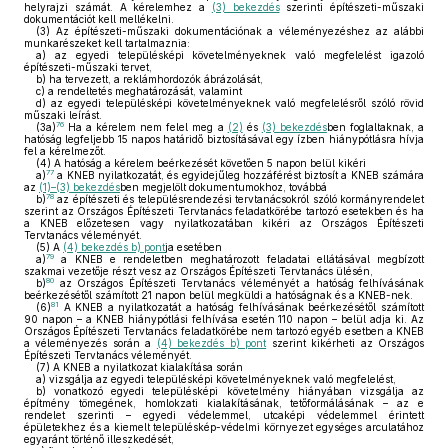
helyrajzi számát. A kérelemhez a
(3) bekezdés
szerinti építészeti-műszaki
dokumentációt kell mellékelni.
(3)
Az építészeti-műszaki dokumentációnak a véleményezéshez az alábbi
munkarészeket kell tartalmaznia:
a)
az egyedi településképi követelményeknek való megfelelést igazoló
építészeti-műszaki tervet,
b)
ha tervezett, a reklámhordozók ábrázolását,
c)
a rendeltetés meghatározását, valamint
d)
az egyedi településképi követelményeknek való megfelelésről szóló rövid
műszaki leírást.
76
(3a)
Ha a kérelem nem felel meg a
(2)
és
(3) bekezdés
ben foglaltaknak, a
hatóság legfeljebb 15 napos határidő biztosításával egy ízben hiánypótlásra hívja
fel a kérelmezőt.
(4)
A hatóság a kérelem beérkezését követően 5 napon belül kikéri
77
a)
a KNEB nyilatkozatát, és egyidejűleg hozzáférést biztosít a KNEB számára
az
(1)–(3) bekezdés
ben megjelölt dokumentumokhoz, továbbá
78
b)
az építészeti és településrendezési tervtanácsokról szóló kormányrendelet
szerint az Országos Építészeti Tervtanács feladatkörébe tartozó esetekben és ha
a KNEB előzetesen vagy nyilatkozatában kikéri az Országos Építészeti
Tervtanács véleményét.
(5)
A
(4) bekezdés b) pont
ja esetében
79
a)
a KNEB e rendeletben meghatározott feladatai ellátásával megbízott
szakmai vezetője részt vesz az Országos Építészeti Tervtanács ülésén,
80
b)
az Országos Építészeti Tervtanács véleményét a hatóság felhívásának
beérkezésétől számított 21 napon belül megküldi a hatóságnak és a KNEB-nek.
81
(6)
A KNEB a nyilatkozatát a hatóság felhívásának beérkezésétől számított
90 napon – a KNEB hiánypótlási felhívása esetén 110 napon – belül adja ki. Az
Országos Építészeti Tervtanács feladatkörébe nem tartozó egyéb esetben a KNEB
a véleményezés során a
(4) bekezdés b) pont
szerint kikérheti az Országos
Építészeti Tervtanács véleményét.
(7)
A KNEB a nyilatkozat kialakítása során
a)
vizsgálja az egyedi településképi követelményeknek való megfelelést,
b)
vonatkozó egyedi településképi követelmény hiányában vizsgálja az
építmény tömegének, homlokzati kialakításának, tetőformálásának – az e
rendelet szerinti – egyedi védelemmel, utcaképi védelemmel érintett
épületekhez és a kiemelt településkép-védelmi környezet egységes arculatához
egyaránt történő illeszkedését,