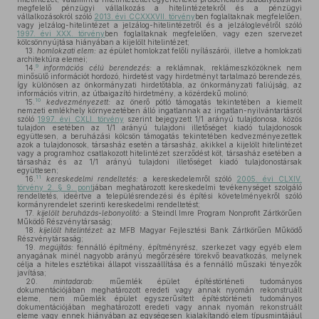
megfelelő pénzügyi vállalkozás a hitelintézetekről és a pénzügyi
vállalkozásokról szóló
2013. évi CCXXXVII. törvény
ben foglaltaknak megfelelően,
vagy jelzálog-hitelintézet a jelzálog-hitelintézetről és a jelzáloglevélről szóló
1997. évi XXX. törvény
ben foglaltaknak megfelelően, vagy ezen szervezet
kölcsönnyújtása hiányában a kijelölt hitelintézet;
13.
homlokzati elem:
az épület homlokzat felőli nyílászárói, illetve a homlokzati
architektúra elemei;
9
14.
információs célú berendezés:
a reklámnak, reklámeszközöknek nem
minősülő információt hordozó, hirdetést vagy hirdetményt tartalmazó berendezés,
így különösen az önkormányzati hirdetőtábla, az önkormányzati faliújság, az
információs vitrin, az útbaigazító hirdetmény, a közérdekű molinó;
10
15.
kedvezményezett:
az önerő pótló támogatás tekintetében a kiemelt
nemzeti emlékhely környezetében álló ingatlannak az ingatlan-nyilvántartásról
szóló
1997. évi CXLI. törvény
szerint bejegyzett 1/1 arányú tulajdonosa, közös
tulajdon esetében az 1/1 arányú tulajdoni illetőséget kiadó tulajdonosok
együttesen, a beruházási kölcsön támogatás tekintetében kedvezményezettek
azok a tulajdonosok, társasház esetén a társasház, akikkel a kijelölt hitelintézet
vagy a programhoz csatlakozott hitelintézet szerződést köt, társasház esetében a
társasház és az 1/1 arányú tulajdoni illetőséget kiadó tulajdonostársak
együttesen;
11
16.
kereskedelmi rendeltetés:
a kereskedelemről szóló
2005. évi CLXIV.
törvény 2. § 9. pont
jában meghatározott kereskedelmi tevékenységet szolgáló
rendeltetés, ideértve a településrendezési és építési követelményekről szóló
kormányrendelet szerinti kereskedelmi rendeltetést;
17.
kijelölt beruházás-lebonyolító:
a Steindl Imre Program Nonprofit Zártkörűen
Működő Részvénytársaság;
18.
kijelölt hitelintézet:
az MFB Magyar Fejlesztési Bank Zártkörűen Működő
Részvénytársaság;
19.
megújítás:
fennálló építmény, építményrész, szerkezet vagy egyéb elem
anyagának minél nagyobb arányú megőrzésére törekvő beavatkozás, melynek
célja a hiteles esztétikai állapot visszaállítása és a fennálló műszaki tényezők
javítása;
20.
mintadarab:
műemlék épület építéstörténeti tudományos
dokumentációjában meghatározott eredeti vagy annak nyomán rekonstruált
eleme, nem műemlék épület egyszerűsített építéstörténeti tudományos
dokumentációjában meghatározott eredeti vagy annak nyomán rekonstruált
eleme vagy ennek hiányában az egységesen kialakítandó elem típusmintájául