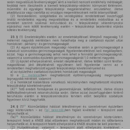
során megvalósuló tevékenységgel sérti a kiemelt nemzeti emlékhely méltóságát,
továbbá nem illeszkedik a kiemelt településkép-védelmi környezet történelmi,
műemléki és egységes településképi megjelenéséhez, arculatához, illetve
akadályozza vagy csorbítja az országos megemlékezések méltó lebonyolítását.
(2)
Kereskedelmi, szolgáltatási és vendéglátási rendeltetéssel összefüggő
önálló rendeltetési egység megvalósítása és a rendeltetés módosítása az e
rendelet szerinti szakmai konzultáció és – településképi véleményezési
eljáráshoz nem kötött tevékenység esetén – településképi bejelentési eljárás
köteles tevékenység.
23. §
(1)
Emeletráépítés esetén az emeletráépítéssel létrejövő magasság 1,0
méternél nagyobb mértékben nem haladhatja meg a csatlakozó épület utcai
homlokzat-, párkány- és gerincmagasságát.
(2)
Az egyes épületrészek magassági növelése során a gerincmagasságot a
kialakult szomszédos gerincmagasságok figyelembevételével kell megállapítani,
azzal, hogy a gerincmagasság sehol nem lehet a fennálló gerincmagasságnál,
valamint a szomszédos épületek gerincmagasságánál 1,0 méterrel nagyobb.
(3)
Új épület elhelyezésénél, emelet ráépítésénél, illetve tetőtéri szint térdfal-
magasítással járó átépítésénél együttesen kell figyelembe venni az e
rendeletben meghatározott egyedi településképi követelményeket és
a)
az épülethez csatlakozó épületek homlokzati magasságát,
b)
a
2. melléklet
ben meghatározott építménymagasság megengedett
legnagyobb mértékét, valamint
c)
a homlokzat kialakításra vonatkozó, kézikönyvben meghatározott részletes
településképi követelményeket.
56
(4)
Tető eredeti formájának és geometriájának, tetődíszének, illetve díszes
tetőfelépítményének rekonstrukciója során, illetve azzal összefüggésben történő
beruházás esetén a településrendezési tervben előírt beépítési szabályok
figyelmen kívül hagyhatók.
57
24. §
(1)
Közműellátási hálózat létesítményei és szerelvényei épületben
vagy közterületen – az
(1a) bekezdés
ben foglalt kivétellel – terepszint alatt
helyezhetők el.
58
(1a)
Közműellátási hálózat létesítményei és szerelvényei közterületen,
terepszint felett a KNEB által előzetesen meghatározott módon és időtartamra
helyezhetők el. A terepszint feletti elhelyezést a KNEB részére be kell jelenteni.
(2)
Hulladékudvar, valamint – terepszint alatt elhelyezés kivételével –