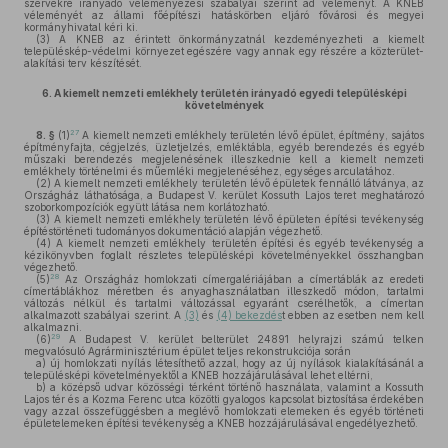
szervekre irányadó véleményezési szabályai szerint ad véleményt. A KNEB
véleményét az állami főépítészi hatáskörben eljáró fővárosi és megyei
kormányhivatal kéri ki.
(3)
A KNEB az érintett önkormányzatnál kezdeményezheti a kiemelt
településkép-védelmi környezet egészére vagy annak egy részére a közterület-
alakítási terv készítését.
6.
A kiemelt nemzeti emlékhely területén irányadó egyedi településképi
követelmények
27
8. §
(1)
A kiemelt nemzeti emlékhely területén lévő épület, építmény, sajátos
építményfajta, cégjelzés, üzletjelzés, emléktábla, egyéb berendezés és egyéb
műszaki berendezés megjelenésének illeszkednie kell a kiemelt nemzeti
emlékhely történelmi és műemléki megjelenéséhez, egységes arculatához.
(2)
A kiemelt nemzeti emlékhely területén lévő épületek fennálló látványa, az
Országház láthatósága, a Budapest V. kerület Kossuth Lajos teret meghatározó
szoborkompozíciók együtt látása nem korlátozható.
(3)
A kiemelt nemzeti emlékhely területén lévő épületen építési tevékenység
építéstörténeti tudományos dokumentáció alapján végezhető.
(4)
A kiemelt nemzeti emlékhely területén építési és egyéb tevékenység a
kézikönyvben foglalt részletes településképi követelményekkel összhangban
végezhető.
28
(5)
Az Országház homlokzati címergalériájában a címertáblák az eredeti
címertáblákhoz méretben és anyaghasználatban illeszkedő módon, tartalmi
változás nélkül és tartalmi változással egyaránt cserélhetők, a címertan
alkalmazott szabályai szerint. A
(3)
és
(4) bekezdés
t ebben az esetben nem kell
alkalmazni.
29
(6)
A Budapest V. kerület belterület 24891 helyrajzi számú telken
megvalósuló Agrárminisztérium épület teljes rekonstrukciója során
a)
új homlokzati nyílás létesíthető azzal, hogy az új nyílások kialakításánál a
településképi követelményektől a KNEB hozzájárulásával lehet eltérni,
b)
a középső udvar közösségi térként történő használata, valamint a Kossuth
Lajos tér és a Kozma Ferenc utca közötti gyalogos kapcsolat biztosítása érdekében
vagy azzal összefüggésben a meglévő homlokzati elemeken és egyéb történeti
épületelemeken építési tevékenység a KNEB hozzájárulásával engedélyezhető.