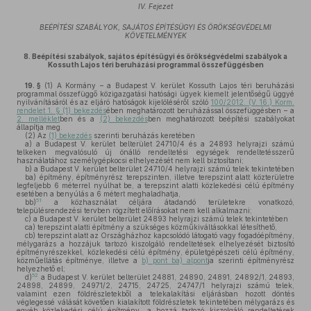
IV. Fejezet
BEÉPÍTÉSI SZABÁLYOK, SAJÁTOS ÉPÍTÉSÜGYI ÉS ÖRÖKSÉGVÉDELMI
KÖVETELMÉNYEK
8.
Beépítési szabályok, sajátos építésügyi és örökségvédelmi szabályok a
Kossuth Lajos téri beruházási programmal összefüggésben
19. §
(1)
A Kormány – a Budapest V. kerület Kossuth Lajos téri beruházási
programmal összefüggő közigazgatási hatósági ügyek kiemelt jelentőségű üggyé
nyilvánításáról és az eljáró hatóságok kijelöléséről szóló
100/2012. (V. 16.) Korm.
rendelet 1. § (1) bekezdés
ében meghatározott beruházással összefüggésben – a
2. melléklet
ben és a
(2) bekezdés
ben meghatározott beépítési szabályokat
állapítja meg.
(2)
Az
(1) bekezdés
szerinti beruházás keretében
a)
a Budapest V. kerület belterület 24710/4 és a 24893 helyrajzi számú
telkeken megvalósuló új önálló rendeltetési egységek rendeltetésszerű
használatához személygépkocsi elhelyezését nem kell biztosítani;
b)
a Budapest V. kerület belterület 24710/4 helyrajzi számú telek tekintetében
ba)
építmény, építményrész terepszinten, illetve terepszint alatt közterületre
legfeljebb 6 méterrel nyúlhat be, a terepszint alatti közlekedési célú építmény
esetében a benyúlás a 6 métert meghaladhatja,
51
bb)
a közhasználat céljára átadandó területekre vonatkozó,
településrendezési tervben rögzített előírásokat nem kell alkalmazni;
c)
a Budapest V. kerület belterület 24893 helyrajzi számú telek tekintetében
ca)
terepszint alatti építmény a szükséges közműkiváltásokkal létesíthető,
cb)
terepszint alatt az Országházhoz kapcsolódó látogató vagy fogadóépítmény,
mélygarázs a hozzájuk tartozó kiszolgáló rendeltetések elhelyezését biztosító
építményrészekkel, közlekedési célú építmény, épületgépészeti célú építmény,
közműellátás építménye, illetve a
b) pont ba) alpont
ja szerinti építményrész
helyezhető el;
52
d)
a Budapest V. kerület belterület 24881, 24890, 24891, 24892/1, 24893,
24898, 24899, 24971/2, 24715, 24725, 24747/1 helyrajzi számú telek,
valamint ezen földrészletekből a telekalakítási eljárásban hozott döntés
véglegessé válását követően kialakított földrészletek tekintetében mélygarázs és
egyéb közlekedési célú építmény, a hozzá tartozó kiszolgáló rendeltetések