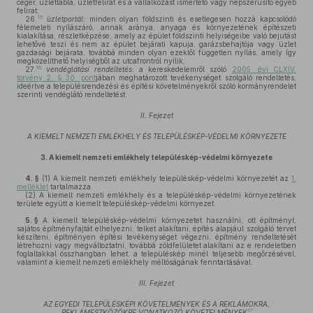
cégér, üzlettábla, üzletfelirat és a vállalkozást ismertető vagy népszerűsítő egyéb
felirat;
15
26.
üzletportál:
minden olyan földszinti és esetlegesen hozzá kapcsolódó
félemeleti nyílászáró, annak aránya, anyaga és környezetének építészeti
kialakítása, részletképzése, amely az épület földszinti helyiségeibe való bejutást
lehetővé teszi és nem az épület bejárati kapuja, garázsbehajtója vagy üzlet
gazdasági bejárata, továbbá minden olyan ezektől független nyílás, amely így
megközelíthető helyiségből az utcafrontról nyílik;
16
27.
vendéglátási rendeltetés:
a kereskedelemről szóló
2005. évi CLXIV.
törvény 2. § 30. pont
jában meghatározott tevékenységet szolgáló rendeltetés,
ideértve a településrendezési és építési követelményekről szóló kormányrendelet
szerinti vendéglátó rendeltetést.
II. Fejezet
A KIEMELT NEMZETI EMLÉKHELY ÉS TELEPÜLÉSKÉP-VÉDELMI KÖRNYEZETE
3.
A kiemelt nemzeti emlékhely településkép-védelmi környezete
4. §
(1)
A kiemelt nemzeti emlékhely településkép-védelmi környezetét az
1.
melléklet
tartalmazza.
(2)
A kiemelt nemzeti emlékhely és a településkép-védelmi környezetének
területe együtt a kiemelt településkép-védelmi környezet.
5. §
A kiemelt településkép-védelmi környezetet használni, ott építményt,
sajátos építményfajtát elhelyezni, telket alakítani, építés alapjául szolgáló tervet
készíteni, építményen építési tevékenységet végezni, építmény rendeltetését
létrehozni vagy megváltoztatni, továbbá zöldfelületet alakítani az e rendeletben
foglaltakkal összhangban lehet, a településkép minél teljesebb megőrzésével,
valamint a kiemelt nemzeti emlékhely méltóságának fenntartásával.
III. Fejezet
AZ EGYEDI TELEPÜLÉSKÉPI KÖVETELMÉNYEK ÉS A REKLÁMOKRA,
17
REKLÁMESZKÖZÖKRE VONATKOZÓ KÖVETELMÉNYEK