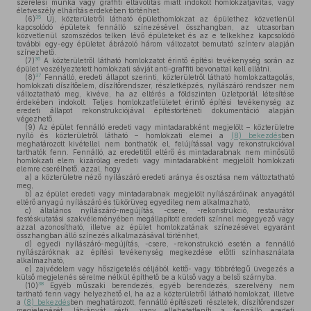
szerelési munka vagy graffiti eltávolítás miatt indokolt homlokzatjavítás, vagy
életveszély elhárítás érdekében történhet.
35
(6)
Új, közterületről látható épülethomlokzat az épülethez közvetlenül
kapcsolódó épületek fennálló színezésével összhangban, az utcasorban
közvetlenül szomszédos telken lévő épületeket és az e telkekhez kapcsolódó
további egy-egy épületet ábrázoló három változatot bemutató színterv alapján
színezhető.
36
(7)
A közterületről látható homlokzatot érintő építési tevékenység során az
épület veszélyeztetett homlokzati sávját anti-graffiti bevonattal kell ellátni.
37
(8)
Fennálló, eredeti állapot szerinti, közterületről látható homlokzattagolás,
homlokzati díszítőelem, díszítőrendszer, részletképzés, nyílászáró rendszer nem
változtatható meg, kivéve, ha az eltérés a földszinten üzletportál létesítése
érdekében indokolt. Teljes homlokzatfelületet érintő építési tevékenység az
eredeti állapot rekonstrukciójával építéstörténeti dokumentáció alapján
végezhető.
(9)
Az épület fennálló eredeti vagy mintadarabként megjelölt – közterületre
nyíló és közterületről látható – homlokzati elemei a
(8) bekezdés
ben
meghatározott kivétellel nem bonthatók el, felújítással vagy rekonstrukcióval
tarthatók fenn. Fennálló, az eredetitől eltérő és mintadarabnak nem minősülő
homlokzati elem kizárólag eredeti vagy mintadarabként megjelölt homlokzati
elemre cserélhető, azzal, hogy
a)
a közterületre néző nyílászáró eredeti aránya és osztása nem változtatható
meg,
b)
az épület eredeti vagy mintadarabnak megjelölt nyílászáróinak anyagától
eltérő anyagú nyílászáró és tükörüveg egyedileg nem alkalmazható,
c)
általános nyílászáró-megújítás, -csere, -rekonstrukció, restaurátor
festéskutatási szakvéleményében megállapított eredeti színnel megegyező vagy
azzal azonosítható, illetve az épület homlokzatának színezésével egyaránt
összhangban álló színezés alkalmazásával történhet,
d)
egyedi nyílászáró-megújítás, -csere, -rekonstrukció esetén a fennálló
nyílászáróknak az építési tevékenység megkezdése előtti színhasználata
alkalmazható,
e)
zajvédelem vagy hőszigetelés céljából kettő- vagy többrétegű üvegezés a
külső megjelenés sérelme nélkül építhető be a külső vagy a belső szárnyba.
38
(10)
Egyéb műszaki berendezés, egyéb berendezés, szerelvény nem
tartható fenn vagy helyezhető el, ha az a közterületről látható homlokzat, illetve
a
(8) bekezdés
ben meghatározott, fennálló építészeti részletek, díszítőrendszer
megjelenését, látványát sérti, vagy ellehetetleníti a fennálló eredeti