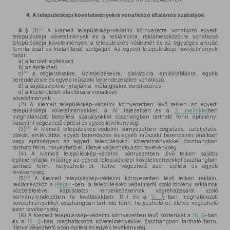
4.
A településképi követelményekre vonatkozó általános szabályok
18
6. §
(1)
A kiemelt településkép-védelmi környezetre vonatkozó egyedi
településképi követelmények és a reklámokra, reklámeszközökre vonatkozó
településképi követelmények a településkép-védelmét és az egységes arculat
fenntartását és kialakítását szolgálják. Az egyedi településképi követelmények
fajtái:
a)
a területi építészeti,
b)
az építészeti,
19
c)
a cégjelzésekre, üzletjelzésekre, plakátokra, emléktáblákra, egyéb
berendezésre és egyéb műszaki berendezésekre vonatkozó,
d)
a sajátos építményfajtákra, műtárgyakra vonatkozó és
e)
a közterületek alakítására vonatkozó
követelmények.
(2)
A kiemelt településkép-védelmi környezetben lévő telken az egyedi
településképi követelményekkel, a IV. fejezetben és a
2. melléklet
ben
meghatározott beépítési szabályokkal összhangban tartható fenn építmény,
valamint végezhető építési és egyéb tevékenység.
20
(3)
A kiemelt településkép-védelmi környezetben cégjelzés, üzletjelzés,
plakát, emléktábla, egyéb berendezés és egyéb műszaki berendezés önállóan
vagy építményen az egyedi településképi követelményekkel összhangban
tartható fenn, helyezhető el, illetve végezhető azon tevékenység.
(4)
A kiemelt településkép-védelmi környezetben lévő telken sajátos
építményfajta, műtárgy az egyedi településképi követelményekkel összhangban
tartható fenn, helyezhető el, illetve végezhető azon építési és egyéb
tevékenység.
21
(5)
A kiemelt településkép-védelmi környezetben lévő telken reklám,
reklámeszköz a
Méptv.
-ben, a településkép védelméről szóló törvény reklámok
közzétételével kapcsolatos rendelkezéseinek végrehajtásáról szóló
kormányrendeletben (a továbbiakban: Rr.) és a
17. §
-ban meghatározott
követelményekkel összhangban tartható fenn, helyezhető el, illetve végezhető
azon tevékenység.
(6)
A kiemelt településkép-védelmi környezetben lévő közterület a
16. §
-ban
és a
18. §
-ban meghatározott követelményekkel összhangban tartható fenn,
illetve végezhető azon építési és egyéb tevékenység.