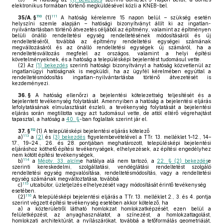
elektronikus formában történő megküldésével közli a KNEB-bel.
110
111
35/A. §
(1)
A hatóság kérelemre 15 napon belül – szükség esetén
helyszíni szemle alapján – hatósági bizonyítványt állít ki az ingatlan-
nyilvántartásban történő átvezetés céljából az építmény, valamint az építményen
belüli önálló rendeltetési egység rendeltetésének módosításáról és új
rendeltetéséről, továbbá az építmény rendeltetési egységei számának
megváltozásáról és az önálló rendeltetési egységek új számáról, ha a
rendeltetésváltozás megfelel az országos, valamint a helyi építési
követelményeknek, és a hatóság a településképi bejelentést tudomásul vette.
(2)
Az
(1) bekezdés
szerinti hatósági bizonyítványt a hatóság közvetlenül az
ingatlanügyi hatóságnak is megküldi, ha az ügyfél kérelmében egyúttal a
rendeltetésmódosítás ingatlan-nyilvántartásba történő átvezetését is
kezdeményezi.
36. §
A hatóság ellenőrzi a bejelentési kötelezettség teljesítését és a
bejelentett tevékenység folytatását. Amennyiben a hatóság a bejelentési eljárás
lefolytatásának elmulasztását észleli, a tevékenység folytatását a bejelentési
eljárás során megtiltotta vagy azt tudomásul vette, de attól eltérő végrehajtást
tapasztal, a hatóság a
40. §
-ban foglaltak szerint jár el.
112
37. §
(1)
A településképi bejelentési eljárás kötelező
113
a)
a
(2)
és
(3) bekezdés
figyelembevételével a TTr. 13. melléklet 1–12., 14–
17., 19–24., 26. és 28. pontjában meghatározott, településképi bejelentési
eljáráshoz köthető építési tevékenységek, elhelyezések, az építési engedélyhez
nem kötött építési tevékenységek,
114
b)
a
Méptv. 33. alcím
e hatálya alá nem tartozó, a
22. § (2) bekezdés
e
szerinti kereskedelmi, szolgáltatási, vendéglátási rendeltetést szolgáló
rendeltetési egység megvalósítása, rendeltetésmódosítás, vagy a rendeltetési
egység számának megváltoztatása, továbbá
115
c)
utcabútor, üzletjelzés elhelyezését vagy módosítását érintő tevékenység
esetében.
116
(2)
A településképi bejelentési eljárás a TTr. 13. melléklet 2., 3. és 4. pontja
szerint végzett építési tevékenység esetében akkor kötelező, ha
a)
a közterületről látható homlokzat homlokzatképzését, ezen belül a
felületképzést, az anyaghasználatot, a színezést, a homlokzattagolást,
homlokzati architektúrát, a nyílászárókat, továbbá a tetőformálás geometriáját,