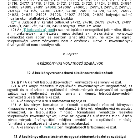
24716, 24717, 24718, 24720, 24721, 24722, 24723, 24724, 24883, 24884,
24888, 24889, 24891, 24898, 24900/1, 24900/3, 24915/1, 24915/2, 24915/3,
24915/4, 24915/5, 24916, 24917, 24918, 24919, 24920, 24921, 24922,
24923, 24924, 24925, 24926, 24927, 24928, 24929 helyrajzi számú
ingatlanokon található épületekre, továbbá
60
b)
a Budapest V. kerület belterület 24712, 24716, 24719, 24747/1, 24891,
24892/1, 24892/2, 24898, 24919 helyrajzi számú telkekre.
(2)
Az
(1) bekezdés a) pont
ja szerinti épületek energetikai jellemzőire, illetve
a munkahelyek természetes megvilágításának biztosítására vonatkozó
előírásokat csak abban az esetben lehet alkalmazni, ha azok az egyedi
településképi követelményekkel nem ellentétesek, illetve e követelmények
érvényesítését nem akadályozzák.
V. Fejezet
A KÉZIKÖNYVRE VONATKOZÓ SZABÁLYOK
12.
A kézikönyvre vonatkozó általános rendelkezések
27. §
(1)
A kiemelt településkép-védelmi környezetre kézikönyv készül.
(2)
A kézikönyv részletes településképi követelményeket meghatározó, az
egyedi és a részletes településképi követelmények érvényesítését szolgáló
sajátos szemléletformáló eszköz, amely a kiemelt településkép-védelmi
környezet teljes területére készül.
(3)
A kézikönyvet a KNEB határozattal fogadja el.
(4)
A kézikönyv bemutatja a kiemelt településkép-védelmi környezet
kimagaslóan egyedi karakterét meghatározó értékeket, településképi és arculati
jellemzőket, a településkép minőségi formálására vonatkozó részletes
településképi követelményeket, illetve az egyedi és a részletes településképi
követelmények érvényesítési módjára továbbá a településkép minőségi
formálására vonatkozó ajánlásokat, iránymutatásokat.
(5)
A kézikönyv a
4. melléklet
ben meghatározott tartalommal készül.
13.
A kézikönyv elkészítésének és egyeztetésének részletes szabályai