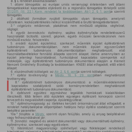
3. §
E rendelet alkalmazásában
1.
állami támogatás:
az európai uniós versenyjogi értelemben vett állami
támogatásokkal kapcsolatos eljárásról és a regionális támogatási térképről szóló
37/2011. (III. 22.) Korm. rendelet (a továbbiakban: Atr.) 2. § 1. pont
ja szerinti
támogatás;
2.
átlátható formában nyújtott támogatás:
olyan támogatás, amelynél
előzetesen, kockázatértékelés nélkül kiszámítható a bruttó támogatástartalom;
4
3.
cégjelzés:
reklámnak, plakátnak nem minősülő cégtábla, cégfelirat,
céglogó;
4.
egyéb berendezés:
építmény, sajátos építményfajta rendeltetésszerű
használatát biztosító, szerelt, gépnek, egyéb műszaki berendezésnek nem
minősülő eszköz, felszerelés;
5.
eredeti:
épület, épületrész, szerkezet, műemlék épület építéstörténeti
tudományos dokumentációjában, nem műemlék épület egyszerűsített
építéstörténeti tudományos dokumentációjában meghatározott, első
használatbavételekor fennálló állapota szerinti állapot, illetve amennyiben az
épület jelenlegi használatával, funkciójával kapcsolatos szempontok ezt
indokolják, úgy építéstörténeti tudományos dokumentáció alapján a Kiemelt
Nemzeti Emlékhely Bizottság (a továbbiakban: KNEB) által elfogadott, ettől eltérő
állapot;
6.
elszámolható költségek:
az
Atr. 2. § 6. pont
ja szerinti költségek;
5
7.
építési tevékenység:
a
Méptv. 16. § 29. pont
jában meghatározott
tevékenység;
6
8.
építéstörténeti tudományos dokumentáció:
a műemlékvédelemmel
kapcsolatos szabályokról szóló kormányrendeletben meghatározott
építéstörténeti tudományos dokumentáció;
9.
építészeti együttes:
egymáshoz legalább homlokzati kialakításban
illeszkedő, több telken álló épületek egységes építészeti koncepció szerint
tervezett és megvalósított csoportja, épületegyüttese;
7
10.
építménymagasság:
az illetékes kerületi önkormányzat által elfogadott, e
rendelet hatálybalépése időpontjában hatályos helyi építési szabályzat szerinti
beépítési paraméter;
8
10a.
felújítás:
a
Méptv.
szerinti olyan felújítás, amely új anyag beépítésével
vagy felhasználásával jár;
11.
fennálló:
meglévő és akként dokumentált vagy dokumentálható építmény,
építményrész, szerkezet vagy egyéb elem;
12.
hitelintézet:
magyarországi székhellyel vagy fiókteleppel rendelkező
hitelintézet, valamint a hitelintézettel egyenértékű prudenciális szabályozásnak