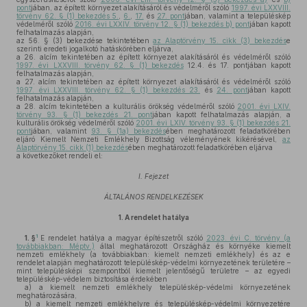
pont
jában, az épített környezet alakításáról és védelméről szóló
1997. évi LXXVIII.
törvény 62. § (1) bekezdés 5.
,
6.
,
17.
és
27. pont
jában, valamint a településkép
védelméről szóló
2016. évi LXXIV. törvény 12. § (1) bekezdés b) pont
jában kapott
felhatalmazás alapján,
az 56. § (3) bekezdése tekintetében
az Alaptörvény 15. cikk (3) bekezdés
e
szerinti eredeti jogalkotó hatáskörében eljárva,
a 26. alcím tekintetében az épített környezet alakításáról és védelméről szóló
1997. évi LXXVIII. törvény 62. § (1) bekezdés
12.4. és 17. pontjában kapott
felhatalmazás alapján,
a 27. alcím tekintetében az épített környezet alakításáról és védelméről szóló
1997. évi LXXVIII. törvény 62. § (1) bekezdés 23.
és
24. pont
jában kapott
felhatalmazás alapján,
a 28. alcím tekintetében a kulturális örökség védelméről szóló
2001. évi LXIV.
törvény 93. § (1) bekezdés 21. pont
jában kapott felhatalmazás alapján, a
kulturális örökség védelméről szóló
2001. évi LXIV. törvény 93. § (1) bekezdés 21.
pont
jában, valamint
93. § (1a) bekezdés
ében meghatározott feladatkörében
eljáró Kiemelt Nemzeti Emlékhely Bizottság véleményének kikérésével,
az
Alaptörvény 15. cikk (1) bekezdés
ében meghatározott feladatkörében eljárva
a következőket rendeli el:
I. Fejezet
ÁLTALÁNOS RENDELKEZÉSEK
1.
A rendelet hatálya
1
1. §
E rendelet hatálya a magyar építészetről szóló
2023. évi C. törvény (a
továbbiakban: Méptv.)
által meghatározott Országház és környéke kiemelt
nemzeti emlékhely (a továbbiakban: kiemelt nemzeti emlékhely) és az e
rendelet alapján meghatározott településkép-védelmi környezetének területére –
mint településképi szempontból kiemelt jelentőségű területre – az egyedi
településkép-védelem biztosítása érdekében
a)
a kiemelt nemzeti emlékhely településkép-védelmi környezetének
meghatározására,
b)
a kiemelt nemzeti emlékhelyre és településkép-védelmi környezetére