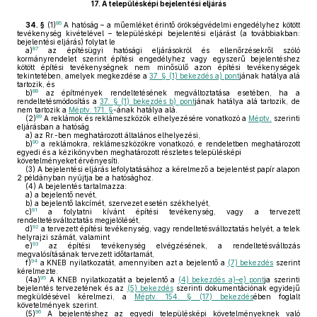
17.
A településképi bejelentési eljárás
86
34. §
(1)
A hatóság – a műemléket érintő örökségvédelmi engedélyhez kötött
tevékenység kivételével – településképi bejelentési eljárást (a továbbiakban:
bejelentési eljárás) folytat le
87
a)
az építésügyi hatósági eljárásokról és ellenőrzésekről szóló
kormányrendelet szerint építési engedélyhez vagy egyszerű bejelentéshez
kötött építési tevékenységnek nem minősülő azon építési tevékenységek
tekintetében, amelyek megkezdése a
37. § (1) bekezdés a) pont
jának hatálya alá
tartozik, és
88
b)
az építmények rendeltetésének megváltoztatása esetében, ha a
rendeltetésmódosítás a
37. § (1) bekezdés b) pont
jának hatálya alá tartozik, de
nem tartozik a
Méptv. 171. §
-ának hatálya alá.
89
(2)
A reklámok és reklámeszközök elhelyezésére vonatkozó a
Méptv.
szerinti
eljárásban a hatóság
a)
az Rr.-ben meghatározott általános elhelyezési,
90
b)
a reklámokra, reklámeszközökre vonatkozó, e rendeletben meghatározott
egyedi és a kézikönyvben meghatározott részletes településképi
követelményeket érvényesíti.
(3)
A bejelentési eljárás lefolytatásához a kérelmező a bejelentést papír alapon
2 példányban nyújtja be a hatósághoz.
(4)
A bejelentés tartalmazza:
a)
a bejelentő nevét,
b)
a bejelentő lakcímét, szervezet esetén székhelyét,
91
c)
a folytatni kívánt építési tevékenység, vagy a tervezett
rendeltetésváltoztatás megjelölését,
92
d)
a tervezett építési tevékenység, vagy rendeltetésváltoztatás helyét, a telek
helyrajzi számát, valamint
93
e)
az építési tevékenység elvégzésének, a rendeltetésváltozás
megvalósításának tervezett időtartamát,
94
f)
a KNEB nyilatkozatát, amennyiben azt a bejelentő a
(7) bekezdés
szerint
kérelmezte.
95
(4a)
A KNEB nyilatkozatát a bejelentő a
(4) bekezdés a)–e) pont
ja szerinti
bejelentés tervezetének és az
(5) bekezdés
szerinti dokumentációnak egyidejű
megküldésével kérelmezi, a
Méptv. 154. § (17) bekezdés
ében foglalt
követelmények szerint.
96
(5)
A bejelentéshez az egyedi településképi követelményeknek való