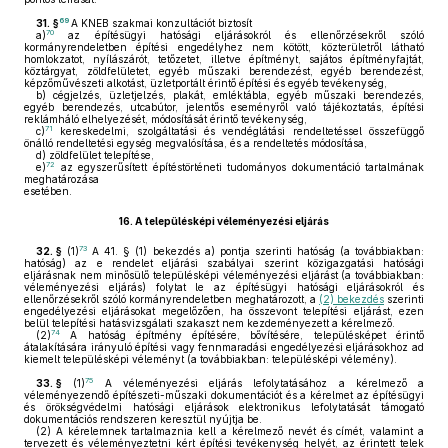
69
31. §
A KNEB szakmai konzultációt biztosít
70
a)
az építésügyi hatósági eljárásokról és ellenőrzésekről szóló
kormányrendeletben építési engedélyhez nem kötött, közterületről látható
homlokzatot, nyílászárót, tetőzetet, illetve építményt, sajátos építményfajtát,
köztárgyat, zöldfelületet, egyéb műszaki berendezést, egyéb berendezést,
képzőművészeti alkotást, üzletportált érintő építési és egyéb tevékenység,
b)
cégjelzés, üzletjelzés, plakát, emléktábla, egyéb műszaki berendezés,
egyéb berendezés, utcabútor, jelentős eseményről való tájékoztatás, építési
reklámháló elhelyezését, módosítását érintő tevékenység,
71
c)
kereskedelmi, szolgáltatási és vendéglátási rendeltetéssel összefüggő
önálló rendeltetési egység megvalósítása, és a rendeltetés módosítása,
d)
zöldfelület telepítése,
72
e)
az egyszerűsített építéstörténeti tudományos dokumentáció tartalmának
meghatározása
esetében.
16.
A településképi véleményezési eljárás
73
32. §
(1)
A 41. § (1) bekezdés a) pontja szerinti hatóság (a továbbiakban:
hatóság) az e rendelet eljárási szabályai szerint közigazgatási hatósági
eljárásnak nem minősülő településképi véleményezési eljárást (a továbbiakban:
véleményezési eljárás) folytat le az építésügyi hatósági eljárásokról és
ellenőrzésekről szóló kormányrendeletben meghatározott, a
(2) bekezdés
szerinti
engedélyezési eljárásokat megelőzően, ha összevont telepítési eljárást, ezen
belül telepítési hatásvizsgálati szakaszt nem kezdeményezett a kérelmező.
74
(2)
A hatóság építmény építésére, bővítésére, településképet érintő
átalakítására irányuló építési vagy fennmaradási engedélyezési eljárásokhoz ad
kiemelt településképi véleményt (a továbbiakban: településképi vélemény).
75
33. §
(1)
A véleményezési eljárás lefolytatásához a kérelmező a
véleményezendő építészeti-műszaki dokumentációt és a kérelmet az építésügyi
és örökségvédelmi hatósági eljárások elektronikus lefolytatását támogató
dokumentációs rendszeren keresztül nyújtja be.
(2)
A kérelemnek tartalmaznia kell a kérelmező nevét és címét, valamint a
tervezett és véleményeztetni kért építési tevékenység helyét, az érintett telek