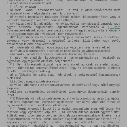
díszítőrendszer rekonstrukcióját.
(11)
A homlokzaton
a)
tartó-, kábel-, antennaszerkezet – a troli, villamos felsővezeték tartó
kivételével – nem helyezhető el, nem tartható fenn,
b)
vezeték homlokzati felületen látható módon, kábelcsatornában vagy a
vezetéket takaró szerkezetben nem szerelhető,
39
c)
közterületről látható módon homlokzati égéstermék kivezető, parabola vagy
egyéb antenna, napkollektor, légkondicionáló berendezés a
d) pont
figyelembevételével, egyéb berendezés, valamint egyéb műszaki berendezés –
az
e) pont
ban foglaltak kivételével – nem helyezhető el,
40
d)
légkondicionáló berendezés kifolyója a homlokzatra, másik rendeltetési
egységre vagy kiszolgáló rendeltetésű területre, közterületre vagy egyéb
szomszédos telekre nem vezethető,
41
e)
közterületről látható módon önálló szerkezetben nem helyezhető el
42
ea)
árusító berendezés, a parkoló és közlekedési jegyárusító automata,
eb)
bankautomata berendezés, postaláda, biztonsági kamera,
f)
név- és címtábla, kaputelefon a homlokzatképzéshez illeszkedő és
egymással egységes kialakítással helyezhető el.
(12)
Fennálló eredeti lábazat nem bontható el, az csak az eredeti állapot
szerint újítható fel, rekonstruálható azzal, hogy az eredeti állapottól eltérni a
feltétlenül szükséges mértékig
a)
a földszinti és szint alatti helyiségek rendeltetésszerű használatának
biztosítása,
b)
épület utólagos szigetelése vagy
c)
vakolt lábazatnak az eredetivel azonos kialakítású kő vagy műkő anyagú
átépítése
érdekében, egyszerűsített építéstörténeti tudományos dokumentáció alapján
lehet.
(13)
Közterületről nyíló pincelejáró és az ahhoz kapcsolódó nyílászáró az épület
építészeti tagozataihoz, homlokzattagolásához, homlokzati architektúráihoz és
nyílásrendszeréhez illeszkedve létesíthető.
(14)
Fennálló eredeti kaput és tartozékát anyagában meg kell őrizni. Ha
részben vagy egészében elpusztult, az eredeti állapot szerint egyszerűsített
építéstörténeti tudományos dokumentáció alapján rekonstruálható, kivéve, ha a
rekonstrukcióhoz nem áll rendelkezésre elegendő adat, ebben az esetben az új
kapunak az épület többi eredeti vagy mintadarabként meghatározott
nyílászárójának kialakításához, részletképzéséhez, anyaghasználatához,