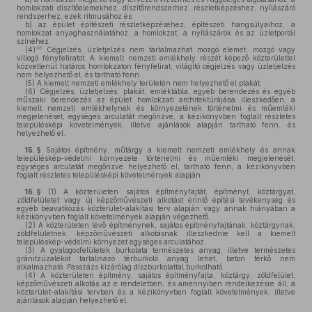
homlokzati díszítőelemekhez, díszítőrendszerhez, részletképzéshez, nyílászáró
rendszerhez, ezek ritmusához és
b)
az épület építészeti részletképzéséhez, építészeti hangsúlyaihoz, a
homlokzat anyaghasználatához, a homlokzat, a nyílászárók és az üzletportál
színéhez.
48
(4)
Cégjelzés, üzletjelzés nem tartalmazhat mozgó elemet, mozgó vagy
villogó fényfeliratot. A kiemelt nemzeti emlékhely részét képező közterülettel
közvetlenül határos homlokzaton fényfelirat, világító cégjelzés vagy üzletjelzés
nem helyezhető el, és tartható fenn.
(5)
A kiemelt nemzeti emlékhely területén nem helyezhető el plakát.
(6)
Cégjelzés, üzletjelzés, plakát, emléktábla, egyéb berendezés és egyéb
műszaki berendezés az épület homlokzati architektúrájába illeszkedően, a
kiemelt nemzeti emlékhelynek és környezetének történelmi és műemléki
megjelenését, egységes arculatát megőrizve, a kézikönyvben foglalt részletes
településképi követelmények, illetve ajánlások alapján tartható fenn, és
helyezhető el.
15. §
Sajátos építmény, műtárgy a kiemelt nemzeti emlékhely és annak
településkép-védelmi környezete történelmi és műemléki megjelenését,
egységes arculatát megőrizve helyezhető el, tartható fenn, a kézikönyvben
foglalt részletes településképi követelmények alapján.
16. §
(1)
A közterületen sajátos építményfajtát, építményt, köztárgyat,
zöldfelületet vagy új képzőművészeti alkotást érintő építési tevékenység és
egyéb beavatkozás közterület-alakítási terv alapján vagy annak hiányában a
kézikönyvben foglalt követelmények alapján végezhető.
(2)
A közterületen lévő építménynek, sajátos építményfajtának, köztárgynak,
zöldfelületnek, képzőművészeti alkotásnak illeszkednie kell a kiemelt
településkép-védelmi környezet egységes arculatához.
(3)
A gyalogosfelületek burkolata természetes anyag, illetve természetes
gránitzúzalékot tartalmazó térburkoló anyag lehet, beton térkő nem
alkalmazható. Passzázs kizárólag díszburkolattal burkolható.
(4)
A közterületen építmény, sajátos építményfajta, köztárgy, zöldfelület,
képzőművészeti alkotás az e rendeletben, és amennyiben rendelkezésre áll, a
közterület-alakítási tervben és a kézikönyvben foglalt követelmények, illetve
ajánlások alapján helyezhető el.