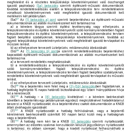
megfelelést és a részletes településképi követelményekkel való összhangot
igazoló papíralapú
(5a) bekezdés
szerinti építészeti-műszaki dokumentációt,
továbbá rendeltetésváltozás esetén a településrendezési terv rendeltetésekre
vonatkozó követelményeinek való megfelelést igazoló dokumentációt kell
mellékelni két példányban.
97
(5a)
Az
(1) bekezdés a) pont
szerinti bejelentéshez az építészeti-műszaki
dokumentációnak az alábbi munkarészeket kell tartalmaznia:
a)
a kérelem tárgya szerinti építési tevékenység vagy elhelyezés, a
településrendezési és építési követelményekről szóló kormányrendeletben foglalt
településrendezési és építési követelményeknek, a településrendezési tervben
foglalt beépítési szabályoknak, településképi követelményeknek, továbbá az
egyedi településképi követelményeknek való megfelelését igazoló tervlapokat és
műszaki leírást,
b)
az elhelyezésre tervezett üzletjelzés, reklámeszköz ábrázolását.
98
(5b)
Az
(1) bekezdés b) pont
ja szerinti rendeltetésváltozás bejelentéshez
kapcsolódó építészeti-műszaki dokumentációnak az alábbi munkarészeket kell
tartalmaznia:
a)
a tervezett rendeltetés meghatározását,
b)
a rendeltetésváltozás a településrendezési és építési követelményekről
szóló kormányrendeletben foglalt településrendezési és építési
követelményeknek, a településrendezési tervben foglalt beépítési szabályoknak,
rendeltetési követelményeknek való megfelelését igazoló tervlapokat és műszaki
leírást,
c)
az elhelyezésre tervezett üzletjelzés, reklámeszköz ábrázolását.
99
(5c)
Ha a bejelentés nem felel meg a
(3)–(5b) bekezdés
ben foglaltaknak, a
hatóság legfeljebb 15 napos határidő biztosításával egy ízben hiánypótlásra hívja
fel a kérelmezőt.
100
(6)
A hatóság – a
(8) bekezdés
kivételével – a kérelem beérkezését
követően a bejelentés egy példányának egyidejű megküldésével haladéktalanul
beszerzi a KNEB nyilatkozatát, és a bejelentéshez csatolt dokumentáción a KNEB
általi jóváhagyás igazolását.
101
(7)
A KNEB nyilatkozatát a hatóság felhívásának, vagy a bejelentő
kérelmének beérkezésétől számított 90 napon belül küldi meg a hatóságnak
vagy a bejelentőnek.
102
(8)
A hatóság nem kéri be a KNEB
(6) bekezdés
szerinti nyilatkozatát,
amennyiben az előzetes szakmai konzultáción készült jegyzőkönyv nyilatkozatot
is tartalmaz, és abban szerepel, hogy a kiadott nyilatkozat felhasználható a