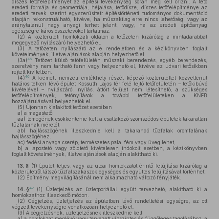
díszes tetőfelépítményét az építési tevékenység során meg kell őrizni. A tető
eredeti formája és geometriája, héjalása, tetődísze, díszes tetőfelépítménye az
eredeti tervek szerint egyszerűsített építéstörténeti tudományos dokumentáció
alapján rekonstruálható, kivéve, ha műszakilag erre nincs lehetőség, vagy az
aránytalanul nagy anyagi terhet jelent, vagy, ha az eredeti építőanyag
egészségre káros összetevőket tartalmaz.
(2)
A közterületi homlokzati oldalon a tetőzeten kizárólag a mintadarabbal
megegyező nyílászáró helyezhető el.
(3)
A tetőzeten nyílászáró az e rendeletben és a kézikönyvben foglalt
követelmények, illetve ajánlások alapján helyezhető el.
45
(3a)
Tetőzet külső tetőfelületén műszaki berendezés, egyéb berendezés,
szerelvény nem tartható fenn vagy helyezhető el, kivéve az udvari tetősíkban
rejtett kivitelben.
46
(4)
A kiemelt nemzeti emlékhely részét képező közterülettel közvetlenül
határos telken lévő épület Kossuth Lajos tér felé lejtő tetőfelületén – tetőkibúvó
kivételével – nyílászáró, nyílás, áttört felület nem létesíthető, a szükséges
tetőfelépítmények, tetőnyílások a további tetőfelületeken a KNEB
hozzájárulásával helyezhetők el.
(5)
Újonnan kialakított tetőzet esetében
a)
a magastető
aa)
tömegének csökkentenie kell a csatlakozó szomszédos épületek takaratlan
tűzfalainak méretét,
ab)
hajlásszögének illeszkednie kell a takarandó tűzfalak oromfalának
hajlásszögéhez,
ac)
fedési anyaga cserép, természetes pala, fém vagy üveg lehet,
b)
a lapostető vagy zöldtető kivételesen indokolt esetben, a kézikönyvben
foglalt követelmények, illetve ajánlások alapján alakítható ki.
13. §
(1)
Épület teljes, vagy az utcai homlokzatot érintő felújítása kizárólag a
közterületről látszó tűzfalszakaszok egységes és együttes felújításával történhet.
(2)
Építmény megvilágításánál nem alkalmazható változó fényjáték.
47
14. §
(1)
Üzletjelzés az üzletportállal együtt tervezhető, alakítható ki a
homlokzathoz illeszkedő módon.
(2)
Cégjelzés, üzletjelzés az épületben lévő rendeltetési egységre, az ott
végzett tevékenységre vonatkozóan helyezhető el.
(3)
A cégjelzésnek, üzletjelzésnek illeszkednie kell
a)
a homlokzat meglévő vagy tervezett vízszintes és függőleges tagolásához, a