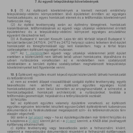
7.
Az egyedi településképi követelmények
9. §
(1)
Az építészeti követelmények a kiemelt nemzeti emlékhely
településkép-védelmi környezetében lévő épületeket érintően az egységes
homlokzatképzés, az egyes homlokzati elemek és a tetőformálás követelményeit
határozzák meg.
(2)
Az építési tevékenység során az építmény tömegének, homlokzati
kialakításának, tetőformálásának az egyedi vagy utcaképi védelemmel érintett
épületekhez és a településkép-védelmi környezet egységes arculatához
egyaránt illeszkednie kell.
(3)
A Budapest V. kerület Kossuth Lajos tér déli térfalát képező Budapest V.
kerület belterület 24710/4, 24711 és 24712 helyrajzi számú telkeken lévő épület
homlokzatát és tömegformálását úgy kell kialakítani, hogy a térfal teljes
szélességében építészeti egységet mutasson.
30
(4)
Az
1. melléklet
ben egyedi vagy utcaképi védelemmel jelölt épület
esetében a közterületről nem látható belső udvari homlokzatra, lépcsőházra és
udvari nyílászáróra vonatkozóan az e rendeletben nem szabályozott
kérdésekben a kerületi építési szabályzatban meghatározott településképi
követelményeket kell figyelembe venni.
10. §
Építészeti együttes részét képező épület közterületről látható homlokzatát
és tetőzetét érintő
a)
nem az eredeti állapot visszaállítását szolgáló építési tevékenység, egyéb
beavatkozás nem sértheti az építészeti együttes egységes külső
homlokzatképzését, ezen belül kiemelten az anyaghasználatot, a színezést, a
homlokzattagolást, homlokzati architektúrát, a nyílászárókat, továbbá a
tetőformálás geometriáját, héjalását és a tetőnyílászárók osztását;
b)
felújítás
ba)
az építészeti együttes valamely épületére vonatkozó, az építészeti
együttes egészére tekintettel készített egyszerűsített építéstörténeti tudományos
dokumentáció és festéskutatással megalapozott szín- és tetőrekonstrukciós terv
alapján végezhető;
bb)
során a
ba) alpont
vagy – ha az épületegyüttesben már történt felújítás és
a tulajdonos a
c) pont
szerint járt el – a
c) pont
szerinti, a KNEB által jóváhagyott
építőanyag alkalmazható;
c)
építési tevékenység vagy beavatkozás során a felhasználni kívánt,
valamint a megvalósulási dokumentáció részeként a felhasznált építőanyagok