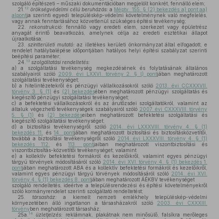
szolgáló építészeti – műszaki dokumentációban megjelölt konkrét, fennálló elem;
12
21.
örökségvédelmi célú beruházás:
a
Méptv. 155. § (2) bekezdés a) pont aa)
alpont
ja szerinti egyedi településkép-védelmi követelménynek való megfelelés,
vagy annak fenntartásához közvetlenül szükséges építési tevékenység;
22.
rekonstrukció:
fennálló vagy eredeti elem, szerkezet vagy épületrész
anyagát érintő beavatkozás, amelynek célja az eredeti esztétikai állapot
újraalkotása;
23.
szintterületi mutató:
az illetékes kerületi önkormányzat által elfogadott, e
rendelet hatálybalépése időpontjában hatályos helyi építési szabályzat szerinti
beépítési paraméter;
13
24.
szolgáltatási rendeltetés:
a)
a szolgáltatási tevékenység megkezdésének és folytatásának általános
szabályairól szóló
2009. évi LXXVI. törvény 2. § l) pont
jában meghatározott
szolgáltatási tevékenységet;
b)
a hitelintézetekről és pénzügyi vállalkozásokról szóló
2013. évi CCXXXVII.
törvény 3. § (1)
és
(2) bekezdés
ében meghatározott pénzügyi szolgáltatás és
kiegészítő pénzügyi szolgáltatási tevékenységet;
c)
a befektetési vállalkozásokról és az árutőzsdei szolgáltatókról, valamint az
általuk végezhető tevékenységek szabályairól szóló
2007. évi CXXXVIII. törvény
5. § (1)
és
(2) bekezdés
eiben meghatározott befektetési szolgáltatási és
kiegészítő szolgáltatási tevékenységet;
d)
a biztosítási tevékenységről szóló
2014. évi LXXXVIII. törvény 4. § (1)
bekezdés 11.
és
14. pont
jában meghatározott biztosítási és biztosításközvetítői,
továbbá a biztosítási tevékenységről szóló
2014. évi LXXXVIII. törvény 4. § (1)
bekezdés 112.
és
113. pont
jaiban meghatározott viszontbiztosítási és
viszontbiztosítás-közvetítői tevékenységet; valamint
e)
a kollektív befektetési formákról és kezelőikről, valamint egyes pénzügyi
tárgyú törvények módosításáról szóló
2014. évi XVI. törvény 4. § (1) bekezdés 1.
pont
jában meghatározott ABA és a kollektív befektetési formákról és kezelőikről,
valamint egyes pénzügyi tárgyú törvények módosításáról szóló
2014. évi XVI.
törvény 4. § (1) bekezdés 8. pont
jában meghatározott ÁÉKBV tevékenységet
szolgáló rendeltetés, ideértve a településrendezési és építési követelményekről
szóló kormányrendelet szerinti szolgáltató rendeltetést;
25.
társasház:
a kiemelt nemzeti emlékhely településkép-védelmi
környezetében álló ingatlanon a társasházakról szóló
2003. évi CXXXIII.
törvény
ben meghatározott társasház;
14
25a.
üzletjelzés:
reklámnak, plakátnak nem minősülő, falsíkra merőleges