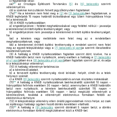
c)
figyelembe veszi
82
ca)
az Országos Építészeti Tervtanács
(5)
és
(6) bekezdés
szerinti
véleményét és
cb)
a szakmai konzultáción felvett jegyzőkönyvben foglaltakat.
83
(7a)
Ha a kérelem nem felel meg a
(2)
és
(3) bekezdés
ben foglaltaknak, a
KNEB legfeljebb 15 napos határidő biztosításával egy ízben hiánypótlásra hívja
fel a kérelmezőt.
(8)
A KNEB nyilatkozatában
a)
engedélyezésre – feltétel meghatározásával vagy feltétel nélkül – javasolja
a kérelemmel érintett építési tevékenységet, vagy
b)
engedélyezésre nem javasolja a kérelemmel érintett építési tevékenységet,
ha
ba)
a kérelem vagy melléklete nem felel meg az e rendeletben
meghatározottaknak, vagy
bb)
a kérelemmel érintett építési tevékenység e rendelet szerint nem felel
meg az egyedi településképi vagy a
(7) bekezdés b) pont
ja szerinti illeszkedési
követelményeknek.
(9)
A hatóság a KNEB nyilatkozatában foglaltak szerint dönt, kivéve, ha a
KNEB határidőn belül nem nyilatkozik, amely esetben a hatóság a
(7) bekezdés
a)–c) pont
jában és a
(8) bekezdés a)–b) pont
jában foglaltak szerint jár el, és adja
ki a településképi véleményt.
(10)
A hatóság véleménye tartalmazza:
a)
a kérelmező adatait,
b)
a tervezett építési tevékenység rövid leírását, helyét, címét és a telek
helyrajzi számát,
c)
a KNEB
(8) bekezdés
szerinti nyilatkozatát és annak részletes indokolását.
84
(11)
A hatóság a KNEB nyilatkozatának beérkezésétől számított 10 napon –
hiánypótlási felhívás esetében 30 napon – belül, amennyiben a KNEB határidőn
belül nem nyilatkozik, a kérelem beérkezésétől számított 115 napon –
hiánypótlási felhívás esetében 135 napon – belül megküldi véleményét a
kérelmezőnek, továbbá a véleményét elektronikus formában feltölti az
elektronikus tárhelyre.
(12)
A településképi vélemény ellen önálló jogorvoslatnak nincs helye, az csak
az építésügyi hatósági ügyben hozott döntés keretében vitatható.
85
(13)
A hatóság a
(9) bekezdés
szerinti döntését 5 napon belül, a döntés
elektronikus formában történő megküldésével közli a KNEB-bel.