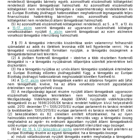
rendelkező támogatás bármely egyéb, azonosítható elszámolható költségekkel
rendelkező állami támogatással halmozható. Az azonosítható elszámolható
költségekkel nem rendelkező támogatás a csoportmentességi rendeletekben és
az Európai Bizottság jóváhagyó határozatában meghatározott legmagasabb teljes
finanszírozási határértékig bármilyen más, azonosítható elszámolható
költségekkel nem rendelkező állami támogatással halmozható.
(5)
Az azonosítható elszámolható költségekkel rendelkező, az 5., a 11., a 13. és
a
15–17. alcím
szerinti támogatás az ugyanazon elszámolható költségek
vonatkozásában nyújtott
4. alcím
szerinti támogatással az ezen alcímekre
vonatkozó támogatási intenzitásig halmozható.
7. §
(1)
A támogatási intenzitás kiszámítása során valamennyi felhasznált
számadatot az adók és illetékek levonása előtt kell figyelembe venni. Ha a
támogatást visszatérítendő formában nyújtják, a támogatás összegének a
támogatástartalmat kell tekinteni.
(2)
A jövőben fizetendő támogatást – ideértve a több részletben fizetendő
támogatást is – a támogatás nyújtásának időpontjára számított jelenértékre kell
diszkontálni.
(3)
Ha a támogatás nyújtása az uniós állami támogatási szabályok értelmében
az Európai Bizottság előzetes jóváhagyásától függ, a támogatás az Európai
Bizottság jóváhagyó határozatának meghozatalát követően fizethető ki.
(4)
A
15–17. alcím
szerinti támogatások esetén az általános forgalmi adó (áfa)
nem támogatható, kivéve, ha az áfára vonatkozó nemzeti jogszabályok
értelmében nem igényelhető vissza.
(5)
A mezőgazdasági ágazat részére nyújtott állami támogatások ugyanazon
elszámolható költségek tekintetében nem halmozhatók az Európai
Mezőgazdasági Vidékfejlesztési Alapból (EMVA) nyújtandó vidékfejlesztési
támogatásról és az 1698/2005/EK tanácsi rendelet hatályon kívül helyezéséről
szóló, 2013. december 17-i 1305/2013/EU európai parlamenti és tanácsi rendelet
(a továbbiakban: 1305/2013/EU európai parlamenti és tanácsi rendelet) 81. cikk
(2) bekezdésében és 82. cikkében említett kifizetésekkel, ha az ilyen
halmozódás eredményeként a támogatási intenzitás vagy a támogatási összeg
meghaladná az agrár- és erdészeti ágazatban nyújtott állami támogatásokról
szóló európai uniós iránymutatásban megállapított intenzitást vagy összeget.
(6)
Az
Atr. 18. § (2) bekezdés a) pontja
szerint előzetesen be kell jelenteni az
Európai Bizottság részére az egyedi támogatást, ha a támogatás összege
a)
induló vállalkozásnak nyújtott támogatás esetén meghaladja a támogatási