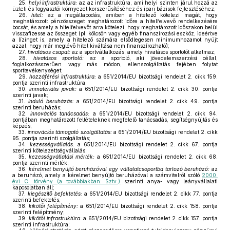
25.
helyi infrastruktúra:
az az infrastruktúra, ami helyi szinten járul hozzá az
üzleti és fogyasztói környezet korszerűsítéséhez és ipari bázisok fejlesztéséhez;
26.
hitel:
az a megállapodás, amiben a hitelező kötelezi magát, hogy
meghatározott pénzösszeget meghatározott időre a hitelfelvevő rendelkezésére
bocsát, és amely a hitelfelvevőt arra kötelezi, hogy meghatározott időszakon belül
visszafizesse az összeget (pl. kölcsön vagy egyéb finanszírozási eszköz, ideértve
a lízinget is, amely a hitelező számára elsődlegesen minimumhozamot nyújt
azzal, hogy már meglévő hitel kiváltása nem finanszírozható);
27.
hivatásos csapat:
az a sportvállalkozás, amely hivatásos sportolót alkalmaz;
28.
hivatásos sportoló:
az a sportoló, aki jövedelemszerzési céllal,
foglalkozásszerűen vagy más módon, ellenszolgáltatás fejében folytat
sporttevékenységet;
29.
hozzáférési infrastruktúra:
a 651/2014/EU bizottsági rendelet 2. cikk 159.
pontja szerinti infrastruktúra;
30.
immateriális javak:
a 651/2014/EU bizottsági rendelet 2. cikk 30. pontja
szerinti javak;
31.
induló beruházás:
a 651/2014/EU bizottsági rendelet 2. cikk 49. pontja
szerinti beruházás;
32.
innovációs tanácsadás:
a 651/2014/EU bizottsági rendelet 2. cikk 94.
pontjában meghatározott feltételeknek megfelelő tanácsadás, segítségnyújtás és
képzés;
33.
innovációs támogató szolgáltatás:
a 651/2014/EU bizottsági rendelet 2. cikk
95. pontja szerinti szolgáltatás;
34.
kezességvállalás:
a 651/2014/EU bizottsági rendelet 2. cikk 67. pontja
szerinti kötelezettségvállalás;
35.
kezességvállalási mérték:
a 651/2014/EU bizottsági rendelet 2. cikk 68.
pontja szerinti mérték;
36.
kérelmet benyújtó beruházóval egy vállalatcsoportba tartozó beruházó:
az
a beruházó, amely a kérelmet benyújtó beruházóval a számvitelről szóló
2000.
évi C. törvény (a továbbiakban: Sztv.)
szerinti anya- vagy leányvállalati
kapcsolatban áll;
37.
kiegészítő befektetés:
a 651/2014/EU bizottsági rendelet 2. cikk 77. pontja
szerinti befektetés;
38.
kikötői felépítmény:
a 651/2014/EU bizottsági rendelet 2. cikk 158. pontja
szerinti felépítmény;
39.
kikötői infrastruktúra:
a 651/2014/EU bizottsági rendelet 2. cikk 157. pontja
szerinti infrastruktúra;