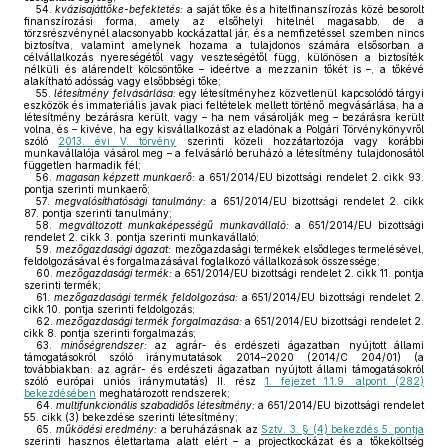
54.
kvázisajáttőke-befektetés:
a saját tőke és a hitelfinanszírozás közé besorolt
finanszírozási forma, amely az elsőhelyi hitelnél magasabb, de a
törzsrészvénynél alacsonyabb kockázattal jár, és a nemfizetéssel szemben nincs
biztosítva, valamint amelynek hozama a tulajdonos számára elsősorban a
célvállalkozás nyereségétől vagy veszteségétől függ, különösen a biztosíték
nélküli és alárendelt kölcsöntőke – ideértve a mezzanin tőkét is –, a tőkévé
alakítható adósság vagy elsőbbségi tőke;
55.
létesítmény felvásárlása:
egy létesítményhez közvetlenül kapcsolódó tárgyi
eszközök és immateriális javak piaci feltételek mellett történő megvásárlása, ha a
létesítmény bezárásra került, vagy – ha nem vásárolják meg – bezárásra került
volna, és – kivéve, ha egy kisvállalkozást az eladónak a Polgári Törvénykönyvről
szóló
2013. évi V. törvény
szerinti közeli hozzátartozója vagy korábbi
munkavállalója vásárol meg – a felvásárló beruházó a létesítmény tulajdonosától
független harmadik fél;
56.
magasan képzett munkaerő:
a 651/2014/EU bizottsági rendelet 2. cikk 93.
pontja szerinti munkaerő;
57.
megvalósíthatósági tanulmány:
a 651/2014/EU bizottsági rendelet 2. cikk
87. pontja szerinti tanulmány;
58.
megváltozott munkaképességű munkavállaló:
a 651/2014/EU bizottsági
rendelet 2. cikk 3. pontja szerinti munkavállaló;
59.
mezőgazdasági ágazat:
mezőgazdasági termékek elsődleges termelésével,
feldolgozásával és forgalmazásával foglalkozó vállalkozások összessége;
60.
mezőgazdasági termék:
a 651/2014/EU bizottsági rendelet 2. cikk 11. pontja
szerinti termék;
61.
mezőgazdasági termék feldolgozása:
a 651/2014/EU bizottsági rendelet 2.
cikk 10. pontja szerinti feldolgozás;
62.
mezőgazdasági termék forgalmazása:
a 651/2014/EU bizottsági rendelet 2.
cikk 8. pontja szerinti forgalmazás;
63.
minőségrendszer:
az agrár- és erdészeti ágazatban nyújtott állami
támogatásokról szóló iránymutatások 2014–2020 (2014/C 204/01) (a
továbbiakban: az agrár- és erdészeti ágazatban nyújtott állami támogatásokról
szóló európai uniós iránymutatás) II. rész
1. fejezet 1.1.9. alpont (282)
bekezdésében
meghatározott rendszerek;
64.
multifunkcionális szabadidős létesítmény:
a 651/2014/EU bizottsági rendelet
55. cikk (3) bekezdése szerinti létesítmény;
65.
működési eredmény:
a beruházásnak az
Sztv. 3. § (4) bekezdés 5. pontja
szerinti hasznos élettartama alatt elért – a projectkockázat és a tőkeköltség