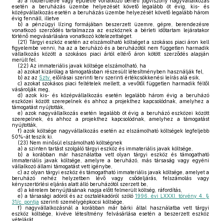
a)
a földterületre vagy épületre vonatkozó bérleti jogviszony nagyvállalkozás
esetén a beruházás üzembe helyezését követő legalább öt évig, kis- és
középvállalkozás esetén a beruházás üzembe helyezését követő legalább három
évig fennáll, illetve
b)
a pénzügyi lízing formájában beszerzett üzemre, gépre, berendezésre
vonatkozó szerződés tartalmazza az eszköznek a bérleti időtartam lejáratakor
történő megvásárlására vonatkozó kötelezettséget.
(21)
Tárgyi eszköz esetén az elszámolható költséget a szokásos piaci áron kell
figyelembe venni, ha az a beruházó és a beruházótól nem független harmadik
vállalkozás között a szokásos piaci ártól eltérő áron kötött szerződés alapján
merült fel.
(22)
Az immateriális javak költsége elszámolható, ha
a)
azokat kizárólag a támogatásban részesült létesítményben használják fel,
b)
az az
Sztv.
előírásai szerinti terv szerinti értékcsökkenési leírás alá esik,
c)
azokat szokásos piaci feltételek mellett, a vevőtől független harmadik féltől
vásárolják meg,
d)
azok kis- és középvállalkozás esetén legalább három évig a beruházó
eszközei között szerepelnek és ahhoz a projekthez kapcsolódnak, amelyhez a
támogatást nyújtották,
e)
azok nagyvállalkozás esetén legalább öt évig a beruházó eszközei között
szerepelnek, és ahhoz a projekthez kapcsolódnak, amelyhez a támogatást
nyújtották,
f)
azok költsége nagyvállalkozás esetén az elszámolható költségek legfeljebb
50%-át teszik ki.
(23)
Nem minősül elszámolható költségnek
a)
a szinten tartást szolgáló tárgyi eszköz és immateriális javak költsége,
b)
a korábban már használatba vett olyan tárgyi eszköz és támogatható
immateriális javak költsége, amelyre a beruházó, más társaság vagy egyéni
vállalkozó állami támogatást vett igénybe,
c)
az olyan tárgyi eszköz és támogatható immateriális javak költsége, amelyet a
beruházó nehéz helyzetben lévő vagy csődeljárás, felszámolás vagy
kényszertörlési eljárás alatt álló beruházótól szerzett be,
d)
a kérelem benyújtásának napja előtt felmerült költség, ráfordítás,
e)
a társasági adóról és az osztalékadóról szóló
1996. évi LXXXI. törvény 4. §
31/c. pontja
szerinti személygépkocsi költsége,
f)
nagyvállalkozásnál a korábban már bárki által használatba vett tárgyi
eszköz költsége, kivéve létesítmény felvásárlása esetén a beszerzett eszköz
vételárát.