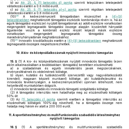
b)
az
Atr. 25. § (1) bekezdés d) pontja
szerinti településen letelepedett
vállalkozás esetén a 0,6 millió eurót,
c)
az
Atr. 25. § (1) bekezdés a)–c) pontja
szerinti régióban letelepedett
vállalkozás esetén a 0,8 millió eurót.
28
(10)
A kedvezményezett támogatásban részesülhet a
(4)–(9)
bekezdésekben
meghatározott támogatási eszközök kombinációja révén is, ha az
egyik támogatási eszközzel nyújtott támogatásnak az adott eszközre vonatkozóan
megengedett legmagasabb támogatási összege alapján kiszámított hányadát
figyelembe veszik a kombinált eszköz részét képező másik eszközre
vonatkozóan megengedett legmagasabb támogatási összeg
maradványhányadának meghatározásához.
29
(11)
Innovatív kisvállalkozás esetén a
(4)–(9) bekezdésekben
meghatározott
legmagasabb összegek megkétszerezhetőek.
10.
A kis- és középvállalkozásnak nyújtott innovációs támogatás
15. §
(1)
A kis- és középvállalkozásnak nyújtott innovációs támogatás (ezen
alcím alkalmazásában a továbbiakban: támogatás) keretében elszámolható
a)
a szabadalmak és egyéb immateriális javak megszerzésének,
érvényesítésének és védelmének költsége,
b)
olyan, kutatási és tudásközvetítő szervezettől vagy nagyvállalkozástól
kirendelt, magasan képzett munkaerő költsége, aki kutatásfejlesztési és
innovációs tevékenységen, a kedvezményezettnél újonnan létrehozott, nem
helyettesítő munkakörben dolgozik,
c)
innovációs tanácsadás és innovációs támogató szolgáltatás költsége.
(2)
A támogatási intenzitás nem haladhatja meg az elszámolható költségek
50%-át.
(3)
Az
(1) bekezdés c) pontja
szerinti esetben a támogatási intenzitás az
elszámolható költségek 100%-áig növelhető, ha a támogatás összege nem
haladja meg három év alatt a 200 000 eurót.
11.
A sportlétesítményhez és multifunkcionális szabadidős létesítményhez
nyújtott támogatás
16. §
(1)
A sportlétesítményhez és multifunkcionális szabadidős