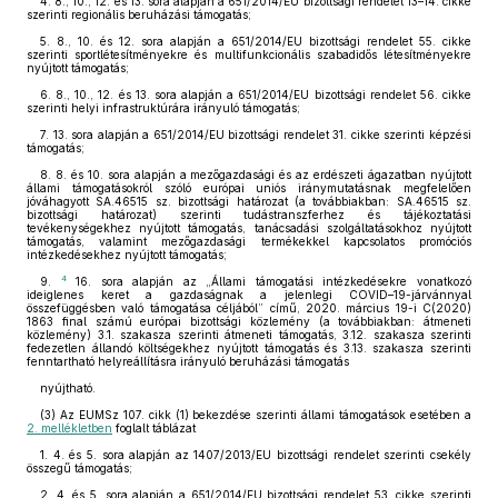
4.
8., 10., 12. és 13. sora alapján a 651/2014/EU bizottsági rendelet 13–14. cikke
szerinti regionális beruházási támogatás;
5.
8., 10. és 12. sora alapján a 651/2014/EU bizottsági rendelet 55. cikke
szerinti sportlétesítményekre és multifunkcionális szabadidős létesítményekre
nyújtott támogatás;
6.
8., 10., 12. és 13. sora alapján a 651/2014/EU bizottsági rendelet 56. cikke
szerinti helyi infrastruktúrára irányuló támogatás;
7.
13. sora alapján a 651/2014/EU bizottsági rendelet 31. cikke szerinti képzési
támogatás;
8.
8. és 10. sora alapján a mezőgazdasági és az erdészeti ágazatban nyújtott
állami támogatásokról szóló európai uniós iránymutatásnak megfelelően
jóváhagyott SA.46515 sz. bizottsági határozat (a továbbiakban: SA.46515 sz.
bizottsági határozat) szerinti tudástranszferhez és tájékoztatási
tevékenységekhez nyújtott támogatás, tanácsadási szolgáltatásokhoz nyújtott
támogatás, valamint mezőgazdasági termékekkel kapcsolatos promóciós
intézkedésekhez nyújtott támogatás;
4
9.
16. sora alapján az „Állami támogatási intézkedésekre vonatkozó
ideiglenes keret a gazdaságnak a jelenlegi COVID–19-járvánnyal
összefüggésben való támogatása céljából” című, 2020. március 19-i C(2020)
1863 final számú európai bizottsági közlemény (a továbbiakban: átmeneti
közlemény) 3.1. szakasza szerinti átmeneti támogatás, 3.12. szakasza szerinti
fedezetlen állandó költségekhez nyújtott támogatás és 3.13. szakasza szerinti
fenntartható helyreállításra irányuló beruházási támogatás
nyújtható.
(3)
Az EUMSz 107. cikk (1) bekezdése szerinti állami támogatások esetében a
2. mellékletben
foglalt táblázat
1.
4. és 5. sora alapján az 1407/2013/EU bizottsági rendelet szerinti csekély
összegű támogatás;
2.
4. és 5. sora alapján a 651/2014/EU bizottsági rendelet 53. cikke szerinti