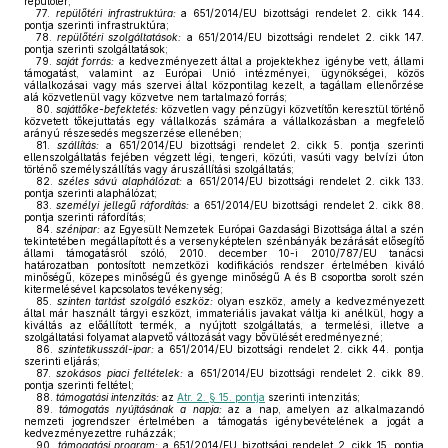
repülőtér;
77.
repülőtéri infrastruktúra:
a 651/2014/EU bizottsági rendelet 2. cikk 144.
pontja szerinti infrastruktúra;
78.
repülőtéri szolgáltatások:
a 651/2014/EU bizottsági rendelet 2. cikk 147.
pontja szerinti szolgáltatások;
79.
saját forrás:
a kedvezményezett által a projektekhez igénybe vett, állami
támogatást, valamint az Európai Unió intézményei, ügynökségei, közös
vállalkozásai vagy más szervei által központilag kezelt, a tagállam ellenőrzése
alá közvetlenül vagy közvetve nem tartalmazó forrás;
80.
sajáttőke-befektetés:
közvetlen vagy pénzügyi közvetítőn keresztül történő
közvetett tőkejuttatás egy vállalkozás számára a vállalkozásban a megfelelő
arányú részesedés megszerzése ellenében;
81.
szállítás:
a 651/2014/EU bizottsági rendelet 2. cikk 5. pontja szerinti
ellenszolgáltatás fejében végzett légi, tengeri, közúti, vasúti vagy belvízi úton
történő személyszállítás vagy áruszállítási szolgáltatás;
82.
széles sávú alaphálózat:
a 651/2014/EU bizottsági rendelet 2. cikk 133.
pontja szerinti alaphálózat;
83.
személyi jellegű ráfordítás:
a 651/2014/EU bizottsági rendelet 2. cikk 88.
pontja szerinti ráfordítás;
84.
szénipar:
az Egyesült Nemzetek Európai Gazdasági Bizottsága által a szén
tekintetében megállapított és a versenyképtelen szénbányák bezárását elősegítő
állami támogatásról szóló, 2010. december 10-i 2010/787/EU tanácsi
határozatban pontosított nemzetközi kodifikációs rendszer értelmében kiváló
minőségű, közepes minőségű és gyenge minőségű A és B csoportba sorolt szén
kitermelésével kapcsolatos tevékenység;
85.
szinten tartást szolgáló eszköz:
olyan eszköz, amely a kedvezményezett
által már használt tárgyi eszközt, immateriális javakat váltja ki anélkül, hogy a
kiváltás az előállított termék, a nyújtott szolgáltatás, a termelési, illetve a
szolgáltatási folyamat alapvető változását vagy bővülését eredményezné;
86.
szintetikusszál-ipar:
a 651/2014/EU bizottsági rendelet 2. cikk 44. pontja
szerinti eljárás;
87.
szokásos piaci feltételek:
a 651/2014/EU bizottsági rendelet 2. cikk 89.
pontja szerinti feltétel;
88.
támogatási intenzitás:
az
Atr. 2. § 15. pontja
szerinti intenzitás;
89.
támogatás nyújtásának a napja:
az a nap, amelyen az alkalmazandó
nemzeti jogrendszer értelmében a támogatás igénybevételének a jogát a
kedvezményezettre ruházzák;
90.
támogatási program:
a 651/2014/EU bizottsági rendelet 2. cikk 15. pontja