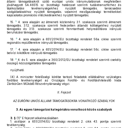
állami támogatásokról szóló európai uniós iránymutatásnak megfelelően
jóváhagyott SA.46515 sz. bizottsági határozat szerinti tudástranszferhez és
tájékoztatási tevékenységekhez nyújtott támogatás, tanácsadási
szolgáltatásokhoz nyújtott támogatás, valamint mezőgazdasági termékekkel
kapcsolatos promóciós intézkedésekhez nyújtott támogatás;
5
15.
4. sora alapján az átmeneti közlemény 3.1. szakasza szerinti átmeneti
támogatás, 3.12. szakasza szerinti fedezetlen állandó költségekhez nyújtott
támogatás és 3.13. szakasza szerinti fenntartható helyreállításra irányuló
beruházási támogatás;
6
16.
4. sora alapján a 651/2014/EU bizottsági rendelet 56a. cikke szerinti
regionális repülőterekre irányuló támogatás;
7
17.
4. sora alapján a 651/2014/EU bizottsági rendelet 56c. cikke szerinti
belvízi kikötőkre irányuló támogatás
8
18.
4. és 5. sora alapján a 360/2012/EU bizottsági rendelet szerinti csekély
összegű közszolgáltatási támogatás
nyújtható.
(4)
A miniszter felelősségi körébe tartozó feladatok ellátásához szükséges
fordítási tevékenységet az Országos Fordító- és Fordításhitelesítő Iroda
Zártkörűen Működő Részvénytársaság végzi.
II. Fejezet
AZ EURÓPAI UNIÓS ÁLLAMI TÁMOGATÁSOKRA VONATKOZÓ SZABÁLYOK
3.
Az egyes támogatási kategóriákra vonatkozó közös szabályok
9
3. §
(1)
E fejezet alkalmazásában
1.
acélipar:
a 651/2014/EU bizottsági rendelet 2. cikk 43. pontja szerinti
tevékenység;