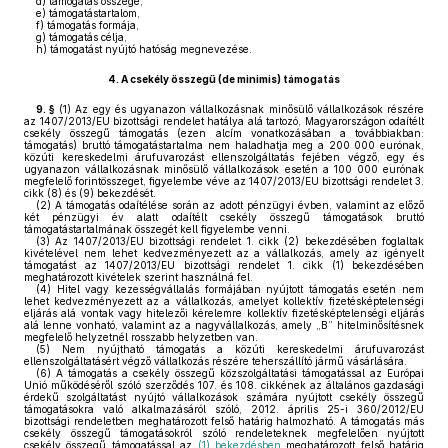
d)
támogatás összege,
e)
támogatástartalom,
f)
támogatás formája,
g)
támogatás célja,
h)
támogatást nyújtó hatóság megnevezése.
4.
A csekély összegű (de minimis) támogatás
9. §
(1)
Az egy és ugyanazon vállalkozásnak minősülő vállalkozások részére
az 1407/2013/EU bizottsági rendelet hatálya alá tartozó, Magyarországon odaítélt
csekély összegű támogatás (ezen alcím vonatkozásában a továbbiakban:
támogatás) bruttó támogatástartalma nem haladhatja meg a 200 000 eurónak,
közúti kereskedelmi árufuvarozást ellenszolgáltatás fejében végző, egy és
ugyanazon vállalkozásnak minősülő vállalkozások esetén a 100 000 eurónak
megfelelő forintösszeget, figyelembe véve az 1407/2013/EU bizottsági rendelet 3.
cikk (8) és (9) bekezdését.
(2)
A támogatás odaítélése során az adott pénzügyi évben, valamint az előző
két pénzügyi év alatt odaítélt csekély összegű támogatások bruttó
támogatástartalmának összegét kell figyelembe venni.
(3)
Az 1407/2013/EU bizottsági rendelet 1. cikk (2) bekezdésében foglaltak
kivételével nem lehet kedvezményezett az a vállalkozás, amely az igényelt
támogatást az 1407/2013/EU bizottsági rendelet 1. cikk (1) bekezdésében
meghatározott kivételek szerint használná fel.
(4)
Hitel vagy kezességvállalás formájában nyújtott támogatás esetén nem
lehet kedvezményezett az a vállalkozás, amelyet kollektív fizetésképtelenségi
eljárás alá vontak vagy hitelezői kérelemre kollektív fizetésképtelenségi eljárás
alá lenne vonható, valamint az a nagyvállalkozás, amely „B” hitelminősítésnek
megfelelő helyzetnél rosszabb helyzetben van.
(5)
Nem nyújtható támogatás a közúti kereskedelmi árufuvarozást
ellenszolgáltatásért végző vállalkozás részére teherszállító jármű vásárlására.
(6)
A támogatás a csekély összegű közszolgáltatási támogatással az Európai
Unió működéséről szóló szerződés 107. és 108. cikkének az általános gazdasági
érdekű szolgáltatást nyújtó vállalkozások számára nyújtott csekély összegű
támogatásokra való alkalmazásáról szóló, 2012. április 25-i 360/2012/EU
bizottsági rendeletben meghatározott felső határig halmozható. A támogatás más
csekély összegű támogatásokról szóló rendeleteknek megfelelően nyújtott
csekély összegű támogatással az
(1) bekezdésben
meghatározott felső határig