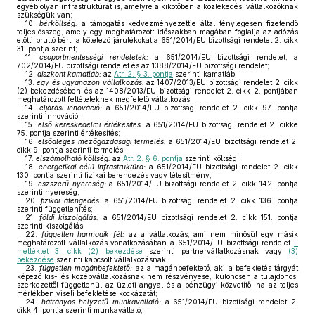
egyéb olyan infrastruktúrát is, amelyre a kikötőben a közlekedési vállalkozóknak
szükségük van;
10.
bérköltség:
a támogatás kedvezményezettje által ténylegesen fizetendő
teljes összeg, amely egy meghatározott időszakban magában foglalja az adózás
előtti bruttó bért, a kötelező járulékokat a 651/2014/EU bizottsági rendelet 2. cikk
31. pontja szerint;
11.
csoportmentességi rendeletek:
a 651/2014/EU bizottsági rendelet, a
702/2014/EU bizottsági rendelet és az 1388/2014/EU bizottsági rendelet;
12.
diszkont kamatláb:
az
Atr. 2. § 3. pontja
szerinti kamatláb;
13.
egy és ugyanazon vállalkozás:
az 1407/2013/EU bizottsági rendelet 2. cikk
(2) bekezdésében és az 1408/2013/EU bizottsági rendelet 2. cikk 2. pontjában
meghatározott feltételeknek megfelelő vállalkozás;
14.
eljárási innováció:
a 651/2014/EU bizottsági rendelet 2. cikk 97. pontja
szerinti innováció;
15.
első kereskedelmi értékesítés:
a 651/2014/EU bizottsági rendelet 2. cikke
75. pontja szerinti értékesítés;
16.
elsődleges mezőgazdasági termelés:
a 651/2014/EU bizottsági rendelet 2.
cikk 9. pontja szerinti termelés;
17.
elszámolható költség:
az
Atr. 2. § 6. pontja
szerinti költség;
18.
energetikai célú infrastruktúra:
a 651/2014/EU bizottsági rendelet 2. cikk
130. pontja szerinti fizikai berendezés vagy létesítmény;
19.
észszerű nyereség:
a 651/2014/EU bizottsági rendelet 2. cikk 142. pontja
szerinti nyereség;
20.
fizikai átengedés:
a 651/2014/EU bizottsági rendelet 2. cikk 136. pontja
szerinti függetlenítés;
21.
földi kiszolgálás:
a 651/2014/EU bizottsági rendelet 2. cikk 151. pontja
szerinti kiszolgálás;
22.
független harmadik fél:
az a vállalkozás, ami nem minősül egy másik
meghatározott vállalkozás vonatkozásában a 651/2014/EU bizottsági rendelet
I.
melléklet 3. cikk (2) bekezdése
szerinti partnervállalkozásnak vagy
(3)
bekezdése
szerinti kapcsolt vállalkozásnak;
23.
független magánbefektető:
az a magánbefektető, aki a befektetés tárgyát
képező kis- és középvállalkozásnak nem részvényese, különösen a tulajdonosi
szerkezettől függetlenül az üzleti angyal és a pénzügyi közvetítő, ha az teljes
mértékben viseli befektetése kockázatát;
24.
hátrányos helyzetű munkavállaló:
a 651/2014/EU bizottsági rendelet 2.
cikk 4. pontja szerinti munkavállaló;