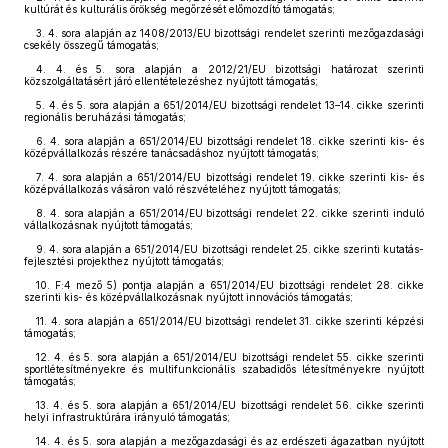
kultúrát és kulturális örökség megőrzését előmozdító támogatás;
3.
4. sora alapján az 1408/2013/EU bizottsági rendelet szerinti mezőgazdasági
csekély összegű támogatás;
4.
4. és 5. sora alapján a 2012/21/EU bizottsági határozat szerinti
közszolgáltatásért járó ellentételezéshez nyújtott támogatás;
5.
4. és 5. sora alapján a 651/2014/EU bizottsági rendelet 13–14. cikke szerinti
regionális beruházási támogatás;
6.
4. sora alapján a 651/2014/EU bizottsági rendelet 18. cikke szerinti kis- és
középvállalkozás részére tanácsadáshoz nyújtott támogatás;
7.
4. sora alapján a 651/2014/EU bizottsági rendelet 19. cikke szerinti kis- és
középvállalkozás vásáron való részvételéhez nyújtott támogatás;
8.
4. sora alapján a 651/2014/EU bizottsági rendelet 22. cikke szerinti induló
vállalkozásnak nyújtott támogatás;
9.
4. sora alapján a 651/2014/EU bizottsági rendelet 25. cikke szerinti kutatás-
fejlesztési projekthez nyújtott támogatás;
10.
F:4 mező 5) pontja alapján a 651/2014/EU bizottsági rendelet 28. cikke
szerinti kis- és középvállalkozásnak nyújtott innovációs támogatás;
11.
4. sora alapján a 651/2014/EU bizottsági rendelet 31. cikke szerinti képzési
támogatás;
12.
4. és 5. sora alapján a 651/2014/EU bizottsági rendelet 55. cikke szerinti
sportlétesítményekre és multifunkcionális szabadidős létesítményekre nyújtott
támogatás;
13.
4. és 5. sora alapján a 651/2014/EU bizottsági rendelet 56. cikke szerinti
helyi infrastruktúrára irányuló támogatás;
14.
4. és 5. sora alapján a mezőgazdasági és az erdészeti ágazatban nyújtott