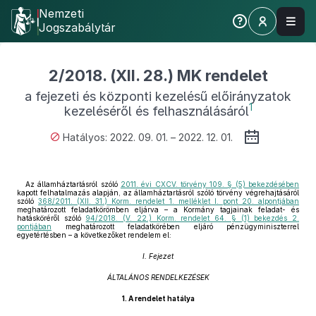
Nemzeti
Jogszabálytár
2/2018. (XII. 28.) MK rendelet
a fejezeti és központi kezelésű előirányzatok
1
kezeléséről és felhasználásáról
Hatályos: 2022. 09. 01. – 2022. 12. 01.
Az államháztartásról szóló
2011. évi CXCV. törvény 109. § (5) bekezdésében
kapott felhatalmazás alapján, az államháztartásról szóló törvény végrehajtásáról
szóló
368/2011. (XII. 31.) Korm. rendelet 1. melléklet I. pont 20. alpontjában
meghatározott feladatkörömben eljárva – a Kormány tagjainak feladat- és
hatásköréről szóló
94/2018. (V. 22.) Korm. rendelet 64. § (1) bekezdés 2.
pontjában
meghatározott feladatkörében eljáró pénzügyminiszterrel
egyetértésben – a következőket rendelem el:
I. Fejezet
ÁLTALÁNOS RENDELKEZÉSEK
1.
A rendelet hatálya