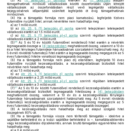
(3)
Az
(1) bekezdés c) pontjától
eltérően az
(1) bekezdés
alapján
támogathatónak minősülő vállalkozások közötti összefonódás útján létrejött
vállalkozások az összefonódásban részt vevő legrégebbi vállalkozás
bejegyzésének időpontjától számított legfeljebb öt évig támogathatónak
minősülnek.
(4)
Ha a támogatás formája nem piaci kamatozású, legfeljebb tízéves
futamidőre nyújtott hitel, annak névértéke nem haladhatja meg
a)
az 1 millió eurót,
b)
az
Atr. 25. § (1) bekezdés d) pontja
szerinti településen letelepedett
vállalkozás esetén az 1,5 millió eurót,
c)
az
Atr. 25. § (1) bekezdés a)–c) pontja
szerinti régióban letelepedett
vállalkozás esetén a 2 millió eurót.
26
(5)
Az 5 és 10 év közötti futamidővel rendelkező hitel esetén a névérték
legmagasabb összege a
(4) bekezdésben
meghatározott összeg, valamint a 10 év
és a hitel tényleges futamideje hányadosának szorzataként határozható meg. Az
5 évnél rövidebb futamidejű hitel esetén a legmagasabb összeg megegyezik az 5
éves futamidejű hitelre vonatkozó legmagasabb összeggel.
(6)
Ha a támogatás formája nem piaci díj ellenében, legfeljebb 10 éves
futamidőre nyújtott kezességvállalás, a kezességvállalással biztosított hitel
névértéke nem haladhatja meg
a)
az 1,5 millió eurót,
b)
az
Atr. 25. § (1) bekezdés d) pontja
szerinti településen letelepedett
vállalkozás esetén a 2,25 millió eurót,
c)
az
Atr. 25. § (1) bekezdés a)–c) pontja
szerinti régióban letelepedett
vállalkozás esetén a 3 millió eurót.
27
(7)
Az 5 és 10 év közötti futamidővel rendelkező kezességvállalás esetén a
kezességvállalással biztosított legmagasabb hitelösszeg a
(4) bekezdésben
meghatározott összeg, valamint a 10 év és a kezességvállalás tényleges
futamideje hányadosának szorzataként határozható meg. Az 5 évnél rövidebb
futamidejű kezességvállalás esetén a legmagasabb összeg megegyezik az 5
éves futamidejű kezességvállalásra vonatkozó legmagasabb összeggel.
(8)
A kezességvállalás nem haladhatja meg az alapul szolgáló hitel
összegének 80%-át.
(9)
Ha a támogatás formája vissza nem térítendő támogatás – ideértve a
sajáttőke-befektetést és a kvázi sajáttőke-befektetést is –, kamatlábcsökkentés
vagy kezességvállalási díjcsökkentés, annak bruttó támogatási egyenértéke nem
haladhatja meg
a)
a 0,4 millió eurót,