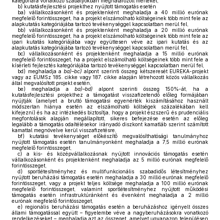
kategóriára vonatkozó szabályokban meghatározott mértéket,
b)
kutatásfejlesztési projekthez nyújtott támogatás esetén
ba)
vállalkozásonként és projektenként meghaladja a 40 millió eurónak
megfelelő forintösszeget, ha a projekt elszámolható költségeinek több mint fele az
alapkutatás kategóriájába tartozó tevékenységgel kapcsolatban merül fel,
bb)
vállalkozásonként és projektenként meghaladja a 20 millió eurónak
megfelelő forintösszeget, ha a projekt elszámolható költségeinek több mint fele az
ipari kutatás kategóriájába vagy együttesen véve az ipari kutatás és az
alapkutatás kategóriájába tartozó tevékenységgel kapcsolatban merül fel,
bc)
vállalkozásonként és projektenként meghaladja a 15 millió eurónak
megfelelő forintösszeget, ha a projekt elszámolható költségeinek több mint fele a
kísérleti fejlesztés kategóriájába tartozó tevékenységgel kapcsolatban merül fel,
bd)
meghaladja a
ba)–bc)
alpont szerinti összeg kétszeresét EUREKA-projekt
vagy az EUMSz 185. cikke vagy 187. cikke alapján létrehozott közös vállalkozás
által megvalósított projekt esetén,
be)
meghaladja a
ba)–bd)
alpont szerinti összeg 150%-át, ha a
kutatásfejlesztési projekthez a támogatást visszafizetendő előleg formájában
nyújtják (amelyet a bruttó támogatási egyenérték kiszámításához használt
módszertan hiánya esetén az elszámolható költségek százalékában kell
kifejezni) és ha az intézkedés biztosítja, hogy a projekt észszerű és prudenciális
megfontolások alapján megállapított, sikeres befejezése esetén az előleg
legalább a támogatás odaítélésekor irányadó diszkont kamatláb szerint számított
kamattal megnövelve kerül visszafizetésre,
bf)
kutatási tevékenységet előkészítő megvalósíthatósági tanulmányhoz
nyújtott támogatás esetén tanulmányonként meghaladja a 7,5 millió eurónak
megfelelő forintösszeget,
c)
a kis- és középvállalkozásnak nyújtott innovációs támogatás esetén
vállalkozásonként és projektenként meghaladja az 5 millió eurónak megfelelő
forintösszeget,
d)
sportlétesítményhez és multifunkcionális szabadidős létesítményhez
nyújtott beruházási támogatás esetén meghaladja a 30 millió eurónak megfelelő
forintösszeget, vagy a projekt teljes költsége meghaladja a 100 millió eurónak
megfelelő forintösszeget, valamint sportlétesítményhez nyújtott működési
támogatás esetén infrastruktúránként és évenként meghaladja a 2 millió
eurónak megfelelő forintösszeget,
e)
regionális beruházási támogatás esetén a beruházáshoz igényelt összes
állami támogatással együtt – figyelembe véve a nagyberuházásokra vonatkozó
rendelkezéseket – meghaladja azt az összeget, amelyet ugyanazon településen