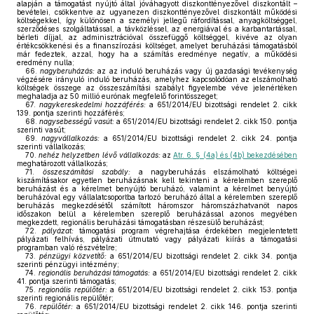
alapján a támogatást nyújtó által jóváhagyott diszkonttényezővel diszkontált –
bevételei, csökkentve az ugyanezen diszkonttényezővel diszkontált működési
költségekkel, így különösen a személyi jellegű ráfordítással, anyagköltséggel,
szerződéses szolgáltatással, a távközléssel, az energiával és a karbantartással,
bérleti díjjal, az adminisztrációval összefüggő költséggel, kivéve az olyan
értékcsökkenési és a finanszírozási költséget, amelyet beruházási támogatásból
már fedeztek, azzal, hogy ha a számítás eredménye negatív, a működési
eredmény nulla;
66.
nagyberuházás:
az az induló beruházás vagy új gazdasági tevékenység
végzésére irányuló induló beruházás, amelyhez kapcsolódóan az elszámolható
költségek összege az összeszámítási szabályt figyelembe véve jelenértéken
meghaladja az 50 millió eurónak megfelelő forintösszeget;
67.
nagykereskedelmi hozzáférés:
a 651/2014/EU bizottsági rendelet 2. cikk
139. pontja szerinti hozzáférés;
68.
nagysebességű vasút:
a 651/2014/EU bizottsági rendelet 2. cikk 150. pontja
szerinti vasút;
69.
nagyvállalkozás:
a 651/2014/EU bizottsági rendelet 2. cikk 24. pontja
szerinti vállalkozás;
70.
nehéz helyzetben lévő vállalkozás:
az
Atr. 6. § (4a) és (4b) bekezdésében
meghatározott vállalkozás;
71.
összeszámítási szabály:
a nagyberuházás elszámolható költségei
kiszámításakor egyetlen beruházásnak kell tekinteni a kérelemben szereplő
beruházást és a kérelmet benyújtó beruházó, valamint a kérelmet benyújtó
beruházóval egy vállalatcsoportba tartozó beruházó által a kérelemben szereplő
beruházás megkezdésétől számított háromszor háromszázhatvanöt napos
időszakon belül a kérelemben szereplő beruházással azonos megyében
megkezdett, regionális beruházási támogatásban részesülő beruházást;
72.
pályázat:
támogatási program végrehajtása érdekében megjelentetett
pályázati felhívás, pályázati útmutató vagy pályázati kiírás a támogatási
programban való részvételre;
73.
pénzügyi közvetítő:
a 651/2014/EU bizottsági rendelet 2. cikk 34. pontja
szerinti pénzügyi intézmény;
74.
regionális beruházási támogatás:
a 651/2014/EU bizottsági rendelet 2. cikk
41. pontja szerinti támogatás;
75.
regionális repülőtér:
a 651/2014/EU bizottsági rendelet 2. cikk 153. pontja
szerinti regionális repülőtér;
76.
repülőtér:
a 651/2014/EU bizottsági rendelet 2. cikk 146. pontja szerinti