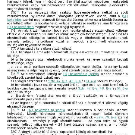
harmadik félnek nem minősülő beruházó által azonos megyében megkezdett
beruházáshoz vagy beruházásokhoz odaítélt állami támogatás jelenértéken
meghatározott összegét.
22
(15)
Ha az összeszámítási szabály figyelembevétele nélkül az adott
beruházáshoz nyújtható állami támogatás jelenértéken kisebb, mint a
(14)
bekezdés
szerint meghatározott támogatási összeg, akkor ez a kisebb összeg az
odaítélhető állami támogatás felső korlátja. Ellenkező esetben állami támogatás a
(14) bekezdésben
meghatározott összegig nyújtható.
(16)
Annak kiszámításakor, hogy egy nagyberuházás elszámolható költsége
eléri-e a jelenértéken 50 millió eurónak megfelelő forintösszeget, a beruházás
elszámolható költségeibe tartozó tételek vagy a létrehozott új munkahelyek
személyi jellegű ráfordításai közül a nagyobb értékűt kell elszámolható
költségként figyelembe venni.
(17)
A támogatás keretében elszámolható
a)
a beruházás érdekében felmerült tárgyi eszközök és immateriális javak
költsége,
b)
a beruházás által létrehozott munkahelyek két évre számított becsült
bérköltsége, vagy
c)
az
a)
és
b)
pontban szereplő költségtípusok kombinációja, ha az így kapott
összeg nem haladja meg az
a)
és
b)
pont szerinti összeg közül a magasabbat.
23
(18)
Az elszámolható költség az
(17) bekezdés a) pontja
szerinti esetben a
következők szerint határozható meg:
a)
a tárgyi eszköznek az
Sztv. 47. §-a
,
48. §-a
és
51. §-a
szerinti költsége,
b)
immateriális javak esetén a vagyoni értékű jogok és a szellemi termékek (a
továbbiakban: támogatható immateriális javak)
Sztv. 47. §-a
,
48. §-a
és
51. §-a
szerinti költsége,
c)
létesítmény felvásárlása esetén a tárgyi eszközök és a támogatható
immateriális javak vételára,
d)
az ingatlan, gép, berendezés bérleti díjának a fenntartási időszak végéig
elszámolt összege.
24
(19)
Az
(17) bekezdés b) pontja
szerinti esetben a beruházás üzembe
helyezését követő háromszor háromszázhatvanöt napon belül újonnan
létrehozott munkahelyeken foglalkoztatott munkavállalók –
Sztv. 79. §-a
szerint
elszámolható – személyi jellegű ráfordításának – ide nem értve az egyéb
személyi jellegű kifizetéseket – 24 havi összege számolható el a munkakör
betöltésének napjától számítva.
(20)
A tárgyi eszköz bérléséhez kapcsolódó költség elszámolható, ha