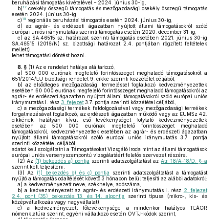
beruházási támogatás kivételével – 2024. június 30-ig,
17
b)
csekély összegű támogatás és mezőgazdasági csekély összegű támogatás
esetén 2024. június 30-ig,
18
c)
regionális beruházási támogatás esetén 2024. június 30-ig,
d)
az agrár- és erdészeti ágazatban nyújtott állami támogatásokról szóló
európai uniós iránymutatás szerinti támogatás esetén 2020. december 31-ig,
e)
az SA.46515 sz. határozat szerinti támogatás esetében 2021. június 30-ig
SA.46515 (2016/N) sz. bizottsági határozat 2.4. pontjában rögzített feltételek
mellett)
lehet támogatási döntést hozni.
8. §
(1)
Az e rendelet hatálya alá tartozó,
a)
500 000 eurónak megfelelő forintösszeget meghaladó támogatásokról a
651/2014/EU bizottsági rendelet 9. cikke szerinti közzététel céljából,
b)
az elsődleges mezőgazdasági termeléssel foglalkozó kedvezményezettek
esetében 60 000 eurónak megfelelő forintösszeget meghaladó támogatásokról az
agrár- és erdészeti ágazatban nyújtott állami támogatásokról szóló európai uniós
iránymutatás I. rész
3. fejezet
3.7. pontja szerinti közzététel céljából,
c)
a mezőgazdasági termékek feldolgozásával vagy mezőgazdasági termékek
forgalmazásával foglalkozó, az erdészeti ágazatban működő vagy az EUMSz 42.
cikkének hatályán kívül eső tevékenységet folytató kedvezményezettek
esetében az 500 000 eurónak megfelelő forintösszeget meghaladó
támogatásokról, kedvezményezettek esetében az agrár- és erdészeti ágazatban
nyújtott állami támogatásokról szóló európai uniós iránymutatás 3.7. pontja
szerinti közzététel céljából
adatot kell szolgáltatni a Támogatásokat Vizsgáló Iroda mint az állami támogatások
európai uniós versenyszempontú vizsgálatáért felelős szervezet részére.
(2)
Az
(1) bekezdés a) pontja
szerinti adatszolgáltatást az
Atr. 18/A–18/D. §-a
szerint kell teljesíteni.
(3)
Az
(1) bekezdés b) és c) pontja
szerinti adatszolgáltatást a támogatást
nyújtó a támogatás odaítélését követő 3 hónapon belül teljesíti az alábbi adatokról:
a)
a kedvezményezett neve, székhelye, adószáma,
b)
a kedvezményezett az agrár- és erdészeti iránymutatás I. rész
2. fejezet
2.4. pont (35) bekezdés 13. és 14. alpontja
szerinti típusa (mikro-, kis- és
középvállalkozás vagy nagyvállalat),
c)
a kedvezményezett főtevékenysége a mindenkor hatályos TEÁOR
nómenklatúra szerint, egyéni vállalkozó esetén ÖVTJ-kódok szerint,