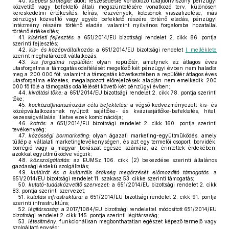
40.
kilépési stratégia:
adott részesedésre vonatkozó tulajdonviszony pénzügyi
közvetítő vagy befektető általi megszüntetésére vonatkozó terv, különösen
kereskedelmi értékesítés, leírás, részvények, kölcsönök visszafizetése, más
pénzügyi közvetítő vagy egyéb befektető részére történő eladás, pénzügyi
intézmény részére történő eladás, valamint nyilvános forgalomba hozatallal
történő értékesítés;
41.
kísérleti fejlesztés:
a 651/2014/EU bizottsági rendelet 2. cikk 86. pontja
szerinti fejlesztés;
42.
kis- és középvállalkozás:
a 651/2014/EU bizottsági rendelet
I. melléklete
szerint meghatározott vállalkozás;
43.
kis forgalmú repülőtér:
olyan repülőtér, amelynek az átlagos éves
utasforgalma a támogatás odaítélését megelőző két pénzügyi évben nem haladta
meg a 200 000 főt, valamint a támogatás következtében a repülőtér átlagos éves
utasforgalma előzetes, megalapozott előrejelzések alapján nem emelkedik 200
000 fő fölé a támogatás odaítélését követő két pénzügyi évben;
44.
kiváltási tőke:
a 651/2014/EU bizottsági rendelet 2. cikk 78. pontja szerinti
tőke;
45.
kockázatfinanszírozási célú befektetés:
a végső kedvezményezett kis- és
középvállalkozásnak nyújtott sajáttőke- és kvázisajáttőke-befektetés, hitel,
kezességvállalás, illetve ezek kombinációja;
46.
kotrás:
a 651/2014/EU bizottsági rendelet 2. cikk 160. pontja szerinti
tevékenység;
47.
közösségi bormarketing:
olyan ágazati marketing-együttműködés, amely
túllép a vállalati marketingtevékenységen, és azt egy termelői csoport, borvidék,
borrégió vagy a magyar borászat egésze számára, az érintettek érdekében,
azokkal együttműködve végzik;
48.
közszolgáltatás:
az EUMSz 106. cikk (2) bekezdése szerinti általános
gazdasági érdekű szolgáltatás;
49.
kultúrát és a kulturális örökség megőrzését előmozdító támogatás:
a
651/2014/EU bizottsági rendelet 11. szakasz 53. cikke szerinti támogatás;
50.
kutató-tudásközvetítő szervezet:
a 651/2014/EU bizottsági rendelet 2. cikk
83. pontja szerinti szervezet;
51.
kutatási infrastruktúra:
a 651/2014/EU bizottsági rendelet 2. cikk 91. pontja
szerinti infrastruktúra;
52.
légitársaság:
a 2017/1084/EU bizottsági rendelettel módosított 651/2014/EU
bizottsági rendelet 2. cikk 145. pontja szerinti légitársaság;
53.
létesítmény:
funkcionálisan megbonthatatlan egészet képező termelő vagy
szolgáltató egység;