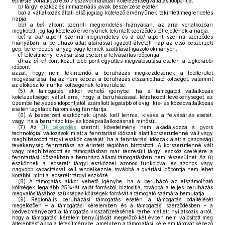
építésre vonatkozó első visszavonhatatlan kötelezettségvállalás időpontja,
b)
tárgyi eszköz és immateriális javak beszerzése esetén
ba)
a vállalkozás általi első jogilag kötelező érvényűnek tekintett megrendelés
napja,
bb)
a
ba)
alpont szerinti megrendelés hiányában, az arra vonatkozóan
megkötött, jogilag kötelező érvényűnek tekintett szerződés létrejöttének a napja,
bc)
a
ba)
alpont szerinti megrendelés és a
bb)
alpont szerinti szerződés
hiányában, a beruházó által aláírással igazolt átvételi nap az első beszerzett
gép, berendezés, anyag vagy termék szállítását igazoló okmányon,
c)
létesítmény felvásárlása esetén a felvásárlás időpontja,
d)
az
a)–c)
pont közül több pont együttes megvalósulása esetén a legkorábbi
időpont
azzal, hogy nem tekintendő a beruházás megkezdésének a földterület
megvásárlása, ha az nem képezi a beruházás elszámolható költségét, valamint
az előkészítő munka költségének felmerülése.
(5)
A támogatás akkor vehető igénybe, ha a támogatott vállalkozás
kötelezettséget vállal arra, hogy a beruházással létrehozott tevékenységet az
üzembe helyezés időpontjától számított legalább öt évig, kis- és középvállalkozás
esetén legalább három évig fenntartja.
(6)
A beszerzett eszköznek újnak kell lennie, kivéve a felvásárlás esetét,
vagy, ha a beruházó kis- és középvállalkozásnak minősül.
(7)
Az
(1) bekezdés
szerinti követelmény nem akadályozza a gyors
technológiai változások miatt a fenntartási időszak alatt korszerűtlenné vált vagy
meghibásodott tárgyi eszköz cseréjét, ha a fenntartási időszak alatt a gazdasági
tevékenység fenntartása az érintett régióban biztosított. A korszerűtlenné vált
vagy meghibásodott és támogatásban már részesült tárgyi eszköz cseréjére a
fenntartási időszakban a beruházó állami támogatásban nem részesülhet. Az új
eszköznek a lecserélt tárgyi eszközzel azonos funkcióval és azonos vagy
nagyobb kapacitással kell rendelkeznie, továbbá a gyártási időpontja nem lehet
korábbi, mint a lecserélt tárgyi eszközé.
(8)
A támogatás akkor vehető igénybe, ha a beruházó az elszámolható
költségek legalább 25%-át saját forrásból biztosítja, továbbá a teljes beruházás
megvalósításához szükséges költségek forrását a támogató számára bemutatja.
(9)
Regionális beruházási támogatás esetén a támogatás odaítélését
megelőzően – a támogatási kérelemben és a támogatási szerződésben – a
kedvezményezett a támogatás visszafizetésének terhe mellett nyilatkozik arról,
hogy a támogatási kérelem benyújtását megelőző két évben nem valósított meg
áttelepítést abba a létesítménybe, amelyben a támogatási kérelem tárgyát képező