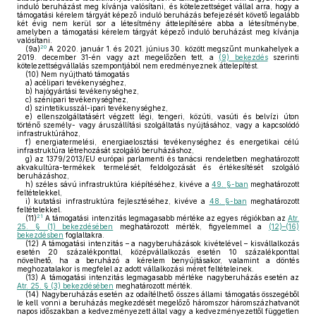
induló beruházást meg kívánja valósítani, és kötelezettséget vállal arra, hogy a
támogatási kérelem tárgyát képező induló beruházás befejezését követő legalább
két évig nem kerül sor a létesítmény áttelepítésére abba a létesítménybe,
amelyben a támogatási kérelem tárgyát képező induló beruházást meg kívánja
valósítani.
20
(9a)
A 2020. január 1. és 2021. június 30. között megszűnt munkahelyek a
2019. december 31-én vagy azt megelőzően tett, a
(9) bekezdés
szerinti
kötelezettségvállalás szempontjából nem eredményeznek áttelepítést.
(10)
Nem nyújtható támogatás
a)
acélipari tevékenységhez,
b)
hajógyártási tevékenységhez,
c)
szénipari tevékenységhez,
d)
szintetikusszál-ipari tevékenységhez,
e)
ellenszolgáltatásért végzett légi, tengeri, közúti, vasúti és belvízi úton
történő személy- vagy áruszállítási szolgáltatás nyújtásához, vagy a kapcsolódó
infrastruktúrához,
f)
energiatermelési, energiaelosztási tevékenységhez és energetikai célú
infrastruktúra létrehozását szolgáló beruházáshoz,
g)
az 1379/2013/EU európai parlamenti és tanácsi rendeletben meghatározott
akvakultúra-termékek termelését, feldolgozását és értékesítését szolgáló
beruházáshoz,
h)
széles sávú infrastruktúra kiépítéséhez, kivéve a
49. §-ban
meghatározott
feltételekkel,
i)
kutatási infrastruktúra fejlesztéséhez, kivéve a
48. §-ban
meghatározott
feltételekkel.
21
(11)
A támogatási intenzitás legmagasabb mértéke az egyes régiókban az
Atr.
25. § (1) bekezdésében
meghatározott mérték, figyelemmel a
(12)–(16)
bekezdésben
foglaltakra.
(12)
A támogatási intenzitás – a nagyberuházások kivételével – kisvállalkozás
esetén 20 százalékponttal, középvállalkozás esetén 10 százalékponttal
növelhető, ha a beruházó a kérelem benyújtásakor, valamint a döntés
meghozatalakor is megfelel az adott vállalkozási méret feltételeinek.
(13)
A támogatási intenzitás legmagasabb mértéke nagyberuházás esetén az
Atr. 25. § (3) bekezdésében
meghatározott mérték.
(14)
Nagyberuházás esetén az odaítélhető összes állami támogatás összegéből
le kell vonni a beruházás megkezdését megelőző háromszor háromszázhatvanöt
napos időszakban a kedvezményezett által vagy a kedvezményezettől független