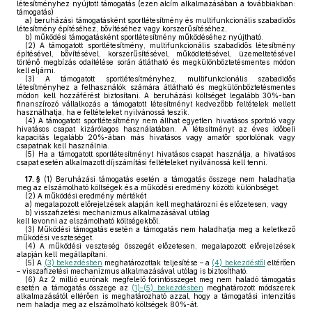
létesítményhez nyújtott támogatás (ezen alcím alkalmazásában a továbbiakban:
támogatás)
a)
beruházási támogatásként sportlétesítmény és multifunkcionális szabadidős
létesítmény építéséhez, bővítéséhez vagy korszerűsítéséhez,
b)
működési támogatásként sportlétesítmény működéséhez nyújtható.
(2)
A támogatott sportlétesítmény, multifunkcionális szabadidős létesítmény
építésével, bővítésével, korszerűsítésével, működtetésével, üzemeltetésével
történő megbízás odaítélése során átlátható és megkülönböztetésmentes módon
kell eljárni.
(3)
A támogatott sportlétesítményhez, multifunkcionális szabadidős
létesítményhez a felhasználók számára átlátható és megkülönböztetésmentes
módon kell hozzáférést biztosítani. A beruházási költséget legalább 30%-ban
finanszírozó vállalkozás a támogatott létesítményt kedvezőbb feltételek mellett
használhatja, ha e feltételeket nyilvánossá teszik.
(4)
A támogatott sportlétesítmény nem állhat egyetlen hivatásos sportoló vagy
hivatásos csapat kizárólagos használatában. A létesítményt az éves időbeli
kapacitás legalább 20%-ában más hivatásos vagy amatőr sportolónak vagy
csapatnak kell használnia.
(5)
Ha a támogatott sportlétesítményt hivatásos csapat használja, a hivatásos
csapat esetén alkalmazott díjszámítási feltételeket nyilvánossá kell tenni.
17. §
(1)
Beruházási támogatás esetén a támogatás összege nem haladhatja
meg az elszámolható költségek és a működési eredmény közötti különbséget.
(2)
A működési eredmény mértékét
a)
megalapozott előrejelzések alapján kell meghatározni és előzetesen, vagy
b)
visszafizetési mechanizmus alkalmazásával utólag
kell levonni az elszámolható költségekből.
(3)
Működési támogatás esetén a támogatás nem haladhatja meg a keletkező
működési veszteséget.
(4)
A működési veszteség összegét előzetesen, megalapozott előrejelzések
alapján kell megállapítani.
(5)
A
(3) bekezdésben
meghatározottak teljesítése – a
(4) bekezdéstől
eltérően
– visszafizetési mechanizmus alkalmazásával utólag is biztosítható.
(6)
Az 2 millió eurónak megfelelő forintösszeget meg nem haladó támogatás
esetén a támogatás összege az
(1)–(5) bekezdésben
meghatározott módszerek
alkalmazásától eltérően is meghatározható azzal, hogy a támogatási intenzitás
nem haladja meg az elszámolható költségek 80%-át.