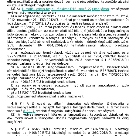
ellenszolgáltatásnak a sportrendezvényen való részvételhez kapcsolódó utazási
és szállásköltségek megtérítése.
(3)
Az
1. mellékletben foglalt táblázat F:12. mező 27) pontjában
szabályozott
tevékenység végrehajtása során
a)
a mezőgazdasági termékek és az élelmiszerek minőségrendszereiről szóló,
2012. november 21-i 1151/2012/EU európai parlamenti és tanácsi rendeletben (a
továbbiakban: 1151/2012/EU európai parlamenti és tanácsi rendelet),
b)
az 1151/2012/EU európai parlamenti és tanácsi rendeletnek az oltalom alatt
álló eredetmegjelölések, az oltalom alatt álló földrajzi jelzések és a hagyományos
különleges termékek uniós szimbólumainak létrehozása tekintetében, valamint a
származásra vonatkozó bizonyos szabályok, bizonyos eljárási szabályok és
bizonyos kiegészítő átmeneti szabályok tekintetében történő kiegészítéséről szóló,
2013. december 18-i 664/2014/EU felhatalmazáson alapuló bizottsági
rendeletben,
c)
a mezőgazdasági termékpiacok közös szervezésének létrehozásáról, és a
922/72/EGK, a 234/79/EK, az 1037/2001/EK és az 1234/2007/EK tanácsi
rendelet hatályon kívül helyezéséről szóló, 2013. december 17-i 1308/2013/EU
európai parlamenti és tanácsi rendeletben,
d)
a szeszes italok meghatározásáról, megnevezéséről, kiszereléséről,
címkézéséről és földrajzi árujelzőinek oltalmáról, valamint az 1576/89/EK tanácsi
rendelet hatályon kívül helyezéséről szóló, 2008. január 15-i 110/2008/EK
európai parlamenti és tanácsi rendeletben,
e)
az 1408/2013/EU bizottsági rendeletben,
f)
az agrár- és erdészeti ágazatban nyújtott állami támogatásokról szóló
európai uniós iránymutatásban,
g)
a 651/2014/EU bizottsági rendeletben
foglalt fogalommeghatározásokat is alkalmazni kell.
4. §
(1)
A támogató az állami támogatás odaítélésekor tájékoztatja a
kedvezményezettet a nyújtott támogatás támogatástartalmáról, a támogatásra
vonatkozó
8–30. §
szerinti támogatási kategóriáról és annak szabályairól.
(2)
A kedvezményezett köteles a támogatással kapcsolatos okiratokat és
dokumentumokat a támogatási döntés meghozatala napjától számított tíz évig
megőrizni.
10
5. §
(1)
A 651/2014/EU bizottsági rendelet, az 1407/2013/EU bizottsági
rendelet, az 1408/2013/EU bizottsági rendelet és a 360/2012/EU bizottsági