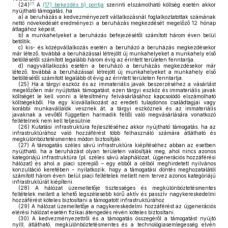
25
(24)
A
(17) bekezdés b) pontja
szerinti elszámolható költség esetén akkor
nyújtható támogatás, ha
a)
a beruházás a kedvezményezett vállalkozásnál foglalkoztatottak számának
nettó növekedését eredményezi a beruházás megkezdését megelőző 12 hónap
átlagához képest,
b)
a munkahelyeket a beruházás befejezésétől számított három éven belül
betöltik,
c)
kis- és középvállalkozás esetén a beruházó a beruházás megkezdésekor
már létező, továbbá a beruházással létrejött új munkahelyeket a munkahely első
betöltésétől számított legalább három évig az érintett területen fenntartja,
d)
nagyvállalkozás esetén a beruházó a beruházás megkezdésekor már
létező, továbbá a beruházással létrejött új munkahelyeket a munkahely első
betöltésétől számított legalább öt évig az érintett területen fenntartja.
(25)
Ha a tárgyi eszköz és az immateriális javak beszerzéséhez a vásárlást
megelőzően már nyújtottak támogatást, ezen tárgyi eszköz és immateriális javak
költségét le kell vonni a létesítmény felvásárlásához kapcsolódó elszámolható
költségekből. Ha egy kisvállalkozást az eredeti tulajdonos családtagjai vagy
korábbi munkavállalók vesznek át, a tárgyi eszköznek és az immateriális
javaknak a vevőtől független harmadik féltől való megvásárlására vonatkozó
feltételnek nem kell teljesülnie.
(26)
Kutatási infrastruktúra fejlesztéséhez akkor nyújtható támogatás, ha az
infrastruktúrához való hozzáférést több felhasználó számára átlátható és
megkülönböztetésmentes módon biztosítják.
(27)
A támogatás széles sávú infrastruktúra kiépítéséhez abban az esetben
nyújtható, ha a beruházást olyan területen valósítják meg, ahol nincs azonos
kategóriájú infrastruktúra (pl. széles sávú alaphálózat, újgenerációs hozzáférési
hálózat) és ahol a piaci szereplő – egy ebből a célból meghirdetett nyilvános
konzultáció keretében – nyilatkozik, hogy a támogatási döntés meghozatalától
számított három éven belül piaci feltételek mellett nem tervez azonos kategóriájú
infrastruktúrát kiépíteni.
(28)
A hálózat üzemeltetője tisztességes és megkülönböztetésmentes
feltételek mellett a lehető legszélesebb körű aktív és passzív nagykereskedelmi
hozzáférést köteles biztosítani a támogatott infrastruktúrához.
(29)
A hálózat üzemeltetője a nagykereskedelmi hozzáférést az újgenerációs
elérési hálózat esetén fizikai átengedés révén köteles biztosítani.
(30)
A kedvezményezettről és a támogatás összegéről a támogatást nyújtó
nyílt, átlátható, megkülönböztetésmentes és a technológiasemlegesség elvén