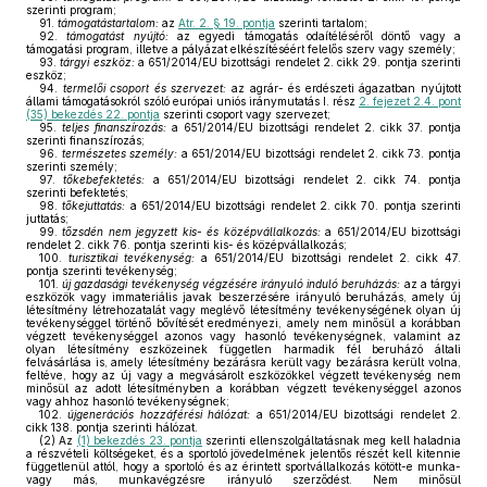
szerinti program;
91.
támogatástartalom:
az
Atr. 2. § 19. pontja
szerinti tartalom;
92.
támogatást nyújtó:
az egyedi támogatás odaítéléséről döntő vagy a
támogatási program, illetve a pályázat elkészítéséért felelős szerv vagy személy;
93.
tárgyi eszköz:
a 651/2014/EU bizottsági rendelet 2. cikk 29. pontja szerinti
eszköz;
94.
termelői csoport és szervezet:
az agrár- és erdészeti ágazatban nyújtott
állami támogatásokról szóló európai uniós iránymutatás I. rész
2. fejezet 2.4. pont
(35) bekezdés 22. pontja
szerinti csoport vagy szervezet;
95.
teljes finanszírozás:
a 651/2014/EU bizottsági rendelet 2. cikk 37. pontja
szerinti finanszírozás;
96.
természetes személy:
a 651/2014/EU bizottsági rendelet 2. cikk 73. pontja
szerinti személy;
97.
tőkebefektetés:
a 651/2014/EU bizottsági rendelet 2. cikk 74. pontja
szerinti befektetés;
98.
tőkejuttatás:
a 651/2014/EU bizottsági rendelet 2. cikk 70. pontja szerinti
juttatás;
99.
tőzsdén nem jegyzett kis- és középvállalkozás:
a 651/2014/EU bizottsági
rendelet 2. cikk 76. pontja szerinti kis- és középvállalkozás;
100.
turisztikai tevékenység:
a 651/2014/EU bizottsági rendelet 2. cikk 47.
pontja szerinti tevékenység;
101.
új gazdasági tevékenység végzésére irányuló induló beruházás:
az a tárgyi
eszközök vagy immateriális javak beszerzésére irányuló beruházás, amely új
létesítmény létrehozatalát vagy meglévő létesítmény tevékenységének olyan új
tevékenységgel történő bővítését eredményezi, amely nem minősül a korábban
végzett tevékenységgel azonos vagy hasonló tevékenységnek, valamint az
olyan létesítmény eszközeinek független harmadik fél beruházó általi
felvásárlása is, amely létesítmény bezárásra került vagy bezárásra került volna,
feltéve, hogy az új vagy a megvásárolt eszközökkel végzett tevékenység nem
minősül az adott létesítményben a korábban végzett tevékenységgel azonos
vagy ahhoz hasonló tevékenységnek;
102.
újgenerációs hozzáférési hálózat:
a 651/2014/EU bizottsági rendelet 2.
cikk 138. pontja szerinti hálózat.
(2)
Az
(1) bekezdés 23. pontja
szerinti ellenszolgáltatásnak meg kell haladnia
a részvételi költségeket, és a sportoló jövedelmének jelentős részét kell kitennie
függetlenül attól, hogy a sportoló és az érintett sportvállalkozás kötött-e munka-
vagy más, munkavégzésre irányuló szerződést. Nem minősül