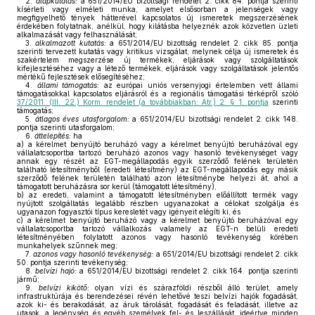
2.
alapkutatás:
a 651/2014/EU bizottsági rendelet 2. cikk 84. pontja szerinti
kísérleti vagy elméleti munka, amelyet elsősorban a jelenségek vagy
megfigyelhető tények hátterével kapcsolatos új ismeretek megszerzésének
érdekében folytatnak, anélkül, hogy kilátásba helyeznék azok közvetlen üzleti
alkalmazását vagy felhasználását;
3.
alkalmazott kutatás:
a 651/2014/EU bizottság rendelet 2. cikk 85. pontja
szerinti tervezett kutatás vagy kritikus vizsgálat, melynek célja új ismeretek és
szakértelem megszerzése új termékek, eljárások vagy szolgáltatások
kifejlesztéséhez vagy a létező termékek, eljárások vagy szolgáltatások jelentős
mértékű fejlesztések elősegítéséhez;
4.
állami támogatás:
az európai uniós versenyjogi értelemben vett állami
támogatásokkal kapcsolatos eljárásról és a regionális támogatási térképről szóló
37/2011. (III. 22.) Korm. rendelet (a továbbiakban: Atr.) 2. § 1. pontja
szerinti
támogatás;
5.
átlagos éves utasforgalom:
a 651/2014/EU bizottsági rendelet 2. cikk 148.
pontja szerinti utasforgalom;
6.
áttelepítés:
ha
a)
a kérelmet benyújtó beruházó vagy a kérelmet benyújtó beruházóval egy
vállalatcsoportba tartozó beruházó azonos vagy hasonló tevékenységet vagy
annak egy részét az EGT-megállapodás egyik szerződő felének területén
található létesítményből (eredeti létesítmény) az EGT-megállapodás egy másik
szerződő felének területén található azon létesítménybe helyezi át, ahol a
támogatott beruházásra sor kerül (támogatott létesítmény),
b)
az eredeti, valamint a támogatott létesítményben előállított termék vagy
nyújtott szolgáltatás legalább részben ugyanazokat a célokat szolgálja és
ugyanazon fogyasztói típus keresletét vagy igényeit elégíti ki, és
c)
a kérelmet benyújtó beruházó vagy a kérelmet benyújtó beruházóval egy
vállalatcsoportba tartozó vállalkozás valamely az EGT-n belüli eredeti
létesítményében folytatott azonos vagy hasonló tevékenység körében
munkahelyek szűnnek meg;
7.
azonos vagy hasonló tevékenység:
a 651/2014/EU bizottsági rendelet 2. cikk
50. pontja szerinti tevékenység;
8.
belvízi hajó:
a 651/2014/EU bizottsági rendelet 2. cikk 164. pontja szerinti
jármű;
9.
belvízi kikötő:
olyan vízi és szárazföldi részből álló terület, amely
infrastruktúrája és berendezései révén lehetővé teszi belvízi hajók fogadását,
azok ki- és berakodását, az áruk tárolását, fogadását és feladását, illetve az
utasok, a legénység és egyéb személyek fel- és leszállását, ideértve minden