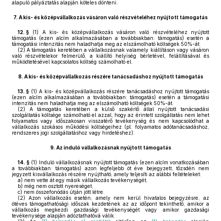
alapuló pályáztatás alapján köteles dönteni.
7.
A kis- és középvállalkozás vásáron való részvételéhez nyújtott támogatás
12. §
(1)
A kis- és középvállalkozás vásáron való részvételéhez nyújtott
támogatás (ezen alcím alkalmazásában a továbbiakban: támogatás) esetén a
támogatási intenzitás nem haladhatja meg az elszámolható költségek 50%-át.
(2)
A támogatás keretében a vállalkozásnak valamely kiállításon vagy vásáron
való részvételekor felmerülő, a kiállító helyiség bérletével, felállításával és
működtetésével kapcsolatos költség számolható el.
8.
A kis- és középvállalkozás részére tanácsadáshoz nyújtott támogatás
13. §
(1)
A kis- és középvállalkozás részére tanácsadáshoz nyújtott támogatás
(ezen alcím alkalmazásában a továbbiakban: támogatás) esetén a támogatási
intenzitás nem haladhatja meg az elszámolható költségek 50%-át.
(2)
A támogatás keretében a külső szakértő által nyújtott tanácsadási
szolgáltatás költsége számolható el azzal, hogy az érintett szolgáltatás nem lehet
folyamatos vagy időszakosan visszatérő tevékenység és nem kapcsolódhat a
vállalkozás szokásos működési költségeihez (pl. folyamatos adótanácsadáshoz,
rendszeres jogi szolgáltatáshoz vagy hirdetéshez).
9.
Az induló vállalkozásnak nyújtott támogatás
14. §
(1)
Induló vállalkozásnak nyújtott támogatás (ezen alcím vonatkozásában
a továbbiakban: támogatás) azon legfeljebb öt éve bejegyzett, tőzsdén nem
jegyzett kisvállalkozás részére nyújtható, amely teljesíti az alábbi feltételeket:
a)
nem vette át egy másik vállalkozás tevékenységét,
b)
még nem osztott nyereséget,
c)
nem összefonódás útján jött létre.
(2)
Azon vállalkozás esetén, amely nem kerül hivatalos bejegyzésre, az
ötéves támogathatósági időszak kezdetének az az időpont tekinthető, amikor a
vállalkozás megkezdi gazdasági tevékenységét vagy amikor gazdasági
tevékenysége alapján adóztathatóvá válik.