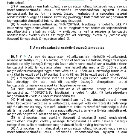
halmozható.
(7)
A támogatás nem halmozható azonos elszámolható költségek vagy azonos
kockázatfinanszírozási célú intézkedés vonatkozásában nyújtott állami
támogatással, ha az így halmozott összeg meghaladná a csoportmentességi
rendeletekben vagy az Európai Bizottság jóváhagyó határozatában meghatározott
legmagasabb támogatási intenzitást vagy összeget.
(8)
A kedvezményezettnek az 1407/2013/EU bizottsági rendelet 5. cikk (1)
bekezdése figyelembevételével – az ott meghatározott feltételek teljesítésének
megállapítására alkalmas módon – nyilatkoznia kell a részére a támogatás
odaítélésének évében és az azt megelőző két pénzügyi évben nyújtott csekély
összegű támogatások támogatástartalmáról.
5.
A mezőgazdasági csekély összegű támogatás
19
10. §
(1)
Az egy és ugyanazon vállalkozásnak minősülő vállalkozások
részére az 1408/2013/EU bizottsági rendelet hatálya alá tartozó, Magyarországon
odaítélt csekély összegű támogatás (ezen alcím vonatkozásában a továbbiakban:
támogatás) bruttó támogatástartalma nem haladhatja meg a 25 000 eurónak
megfelelő forintösszeget, figyelembe véve az 1408/2013/EU bizottsági rendelet 3.
cikk (3a) bekezdés
a)
és
b)
pontját, 3. cikk (8) és (9) bekezdését és 5. cikkét.
(2)
A támogatás odaítélése során az adott pénzügyi évben, valamint az előző
két pénzügyi év alatt odaítélt csekély összegű támogatások bruttó
támogatástartalmának összegét kell figyelembe venni.
(3)
Nem lehet kedvezményezett az a vállalkozás, amely az igényelt
támogatást az 1408/2013/EU bizottsági rendelet 1. cikk (1) bekezdésében
meghatározott kivételek szerint használná fel.
(4)
Hitel vagy kezességvállalás formájában nyújtott támogatás esetén nem
lehet kedvezményezett az a vállalkozás, amelyet kollektív fizetésképtelenségi
eljárás alá vontak vagy hitelezői kérelemre kollektív fizetésképtelenségi eljárás
alá lenne vonható, valamint az a nagyvállalkozás, amely a B-hitelminősítésnek
megfelelő helyzetnél rosszabb helyzetben van.
(5)
A támogatás más csekély összegű támogatásról szóló rendeletnek
megfelelően nyújtott csekély összegű támogatással az adott csekély összegű
támogatásról szóló rendeletben meghatározott felső határig halmozható.
(6)
A támogatás nem halmozható azonos elszámolható költségek vagy azonos
kockázatfinanszírozási célú intézkedés vonatkozásában nyújtott állami