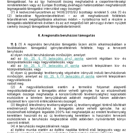
támogatással, ha az így halmozott összeg meghaladná a csoportmentességi
rendeletekben vagy az Európai Bizottság jóváhagyó határozatában meghatározott
legmagasabb támogatási intenzitást vagy összeget.
(7)
A kedvezményezettnek az 1408/2013/EU bizottsági rendelet 5. cikk (1) és
(2) bekezdése figyelembevételével – az ott meghatározott feltételek
teljesítésének megállapítására alkalmas módon – nyilatkoznia kell a részére a
támogatás odaítélésének évében és az azt megelőző két pénzügyi évben nyújtott
csekély összegű támogatások támogatástartalmáról.
6.
A regionális beruházási támogatás
11. §
(1)
A regionális beruházási támogatás (ezen alcím alkalmazásában a
továbbiakban: támogatás) igénybevételének feltétele, hogy a tervezett
beruházás
a)
olyan induló beruházásnak minősüljön, amelyet
aa)
az
Atr. 25. § (1) bekezdés a)–c) pontja
szerinti régióban kis- és
középvállalkozás vagy nagyvállalkozás, vagy
ab)
az
Atr. 25. § (1) bekezdés d) pontja
szerinti településen kis- és
középvállalkozás, vagy
b)
olyan új gazdasági tevékenység végzésére irányuló induló beruházásnak
minősüljön, amelyet az
Atr. 25. § (1) bekezdés d) pontja
szerinti településen
nagyvállalkozás
valósít meg.
(2)
A nagyvállalkozások esetén a termelési folyamat alapvető
megváltoztatásához a támogatás akkor vehető igénybe, ha az elszámolható
költségek összege meghaladja a korszerűsítendő tevékenységhez kapcsolódó
eszközökre a kérelem benyújtásának adóévét megelőző három adóévben
elszámolt terv szerinti értékcsökkenés összegét.
(3)
Meglévő létesítmény tevékenységének új tevékenységgel történő bővítését
eredményező beruházáshoz a támogatás akkor vehető igénybe, ha az
elszámolható költségek legalább 200%-kal meghaladják az eredeti tevékenység
keretében használt és az új tevékenység keretében is használni tervezett
eszközöknek a beruházás megkezdése előtti adóévben nyilvántartott könyv
szerinti értékét.
(4)
A beruházás megkezdésének napja
a)
építési munka esetén az építési naplóba történő első bejegyzés vagy az