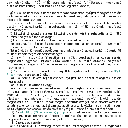
egy jelenértéken 100 millió eurónak megfelelő forintösszeget meghaladó
elszámolható költségű beruházás az adott régióban kaphat,
13
f)
g)
a kis- és középvállalkozás részére tanácsadáshoz nyújtott támogatás esetén
vállalkozásonként és beruházási projektenként meghaladja a 2 millió eurónak
megfelelő forintösszeget,
h)
a kis- és középvállalkozás vásáron való részvételéhez nyújtott támogatás
esetén vállalkozásonként meghaladja a 2 millió eurónak megfelelő
forintösszeget,
i)
képzési támogatás esetén képzési projektenként meghaladja a 2 millió
eurónak megfelelő forintösszeget,
j)
kultúrát és a kulturális örökség megőrzését előmozdító
ja)
beruházási támogatás esetében meghaladja a projektenként 150 millió
eurónak megfelelő forintösszeget;
jb)
működési támogatás esetében meghaladja a vállalkozásonként évente 75
millió eurónak megfelelő forintösszeget,
k)
helyi infrastruktúra fejlesztéséhez nyújtott beruházási támogatás esetén
meghaladja egyazon infrastruktúra esetén a 10 millió eurónak megfelelő
forintösszeget vagy a 20 millió eurónak megfelelő forintösszeget meghaladó
összköltséget.
14
l)
a regionális repülőterekhez nyújtott támogatás esetén meghaladja a
31/K.
§-ban
meghatározott mértéket,
15
m)
a belvízi kikötő fejlesztéséhez nyújtott beruházási támogatás esetén
meghaladja
ma)
a 40 millió eurónak vagy
mb)
a transzeurópai közlekedési hálózat fejlesztésére vonatkozó uniós
iránymutatásokról és a 661/2010/EU határozat hatályon kívül helyezéséről szóló,
2013. december 11-i 1315/2013/EU európai parlamenti és tanácsi rendelet 47.
cikkében meghatározott munkatervben szereplő belvízi kikötő esetén
meghaladja az 50 millió eurónak megfelelő forintösszeget; ha a projekt kotrást is
tartalmaz, e pont alkalmazásában az adott belvízi kikötőben egy naptári éven
belül végrehajtott összes kotrási tevékenység tekintendő a projekt részének.
(7)
Az
Atr. 18. § (2) bekezdés a) pontja
szerint előzetesen be kell jelenteni az
Európai Bizottság részére a támogatási intézkedést, ha a projekt összköltsége
meghaladja a 70 millió eurónak megfelelő forintösszeget.
(8)
E rendelet alapján
16
a)
a 651/2014/EU bizottsági rendelet szerinti támogatás esetén – a regionális