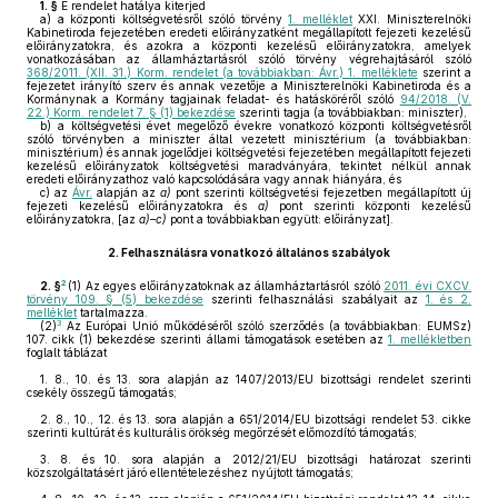
1. §
E rendelet hatálya kiterjed
a)
a központi költségvetésről szóló törvény
1. melléklet
XXI. Miniszterelnöki
Kabinetiroda fejezetében eredeti előirányzatként megállapított fejezeti kezelésű
előirányzatokra, és azokra a központi kezelésű előirányzatokra, amelyek
vonatkozásában az államháztartásról szóló törvény végrehajtásáról szóló
368/2011. (XII. 31.) Korm. rendelet (a továbbiakban: Ávr.) 1. melléklete
szerint a
fejezetet irányító szerv és annak vezetője a Miniszterelnöki Kabinetiroda és a
Kormánynak a Kormány tagjainak feladat- és hatásköréről szóló
94/2018. (V.
22.) Korm. rendelet 7. § (1) bekezdése
szerinti tagja (a továbbiakban: miniszter),
b)
a költségvetési évet megelőző évekre vonatkozó központi költségvetésről
szóló törvényben a miniszter által vezetett minisztérium (a továbbiakban:
minisztérium) és annak jogelődjei költségvetési fejezetében megállapított fejezeti
kezelésű előirányzatok költségvetési maradványára, tekintet nélkül annak
eredeti előirányzathoz való kapcsolódására vagy annak hiányára, és
c)
az
Ávr.
alapján az
a)
pont szerinti költségvetési fejezetben megállapított új
fejezeti kezelésű előirányzatokra és
a)
pont szerinti központi kezelésű
előirányzatokra, [az
a)–c)
pont a továbbiakban együtt: előirányzat].
2.
Felhasználásra vonatkozó általános szabályok
2
2. §
(1)
Az egyes előirányzatoknak az államháztartásról szóló
2011. évi CXCV.
törvény 109. § (5) bekezdése
szerinti felhasználási szabályait az
1. és 2.
melléklet
tartalmazza.
3
(2)
Az Európai Unió működéséről szóló szerződés (a továbbiakban: EUMSz)
107. cikk (1) bekezdése szerinti állami támogatások esetében az
1. mellékletben
foglalt táblázat
1.
8., 10. és 13. sora alapján az 1407/2013/EU bizottsági rendelet szerinti
csekély összegű támogatás;
2.
8., 10., 12. és 13. sora alapján a 651/2014/EU bizottsági rendelet 53. cikke
szerinti kultúrát és kulturális örökség megőrzését előmozdító támogatás;
3.
8. és 10. sora alapján a 2012/21/EU bizottsági határozat szerinti
közszolgáltatásért járó ellentételezéshez nyújtott támogatás;