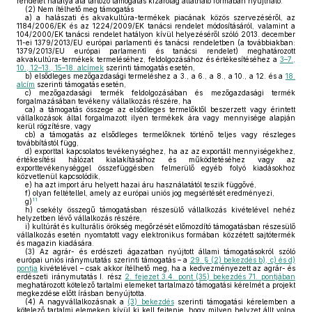
rendelet hatálya alá tartozó támogatás kizárólag átlátható formában nyújtható.
(2)
Nem ítélhető meg támogatás
a)
a halászati és akvakultúra-termékek piacának közös szervezéséről, az
1184/2006/EK és az 1224/2009/EK tanácsi rendelet módosításáról, valamint a
104/2000/EK tanácsi rendelet hatályon kívül helyezéséről szóló 2013. december
11-ei 1379/2013/EU európai parlamenti és tanácsi rendeletben (a továbbiakban:
1379/2013/EU európai parlamenti és tanácsi rendelet) meghatározott
akvakultúra-termékek termeléséhez, feldolgozásához és értékesítéséhez a
3–7.,
10., 12–13., 15–18. alcímek
szerinti támogatás esetén,
b)
elsődleges mezőgazdasági termeléshez a 3., a 6., a 8., a 10., a 12. és a
18.
alcím
szerinti támogatás esetén,
c)
mezőgazdasági termék feldolgozásában és mezőgazdasági termék
forgalmazásában tevékeny vállalkozás részére, ha
ca)
a támogatás összege az elsődleges termelőktől beszerzett vagy érintett
vállalkozások által forgalmazott ilyen termékek ára vagy mennyisége alapján
kerül rögzítésre, vagy
cb)
a támogatás az elsődleges termelőknek történő teljes vagy részleges
továbbítástól függ,
d)
exporttal kapcsolatos tevékenységhez, ha az az exportált mennyiségekhez,
értékesítési hálózat kialakításához és működtetéséhez vagy az
exporttevékenységgel összefüggésben felmerülő egyéb folyó kiadásokhoz
közvetlenül kapcsolódik,
e)
ha azt import áru helyett hazai áru használatától teszik függővé,
f)
olyan feltétellel, amely az európai uniós jog megsértését eredményezi,
11
g)
h)
csekély összegű támogatásban részesülő vállalkozás kivételével nehéz
helyzetben lévő vállalkozás részére,
i)
kultúrát és kulturális örökség megőrzését előmozdító támogatásban részesülő
vállalkozás esetén nyomtatott vagy elektronikus formában közzétett sajtótermék
és magazin kiadására.
(3)
Az agrár- és erdészeti ágazatban nyújtott állami támogatásokról szóló
európai uniós iránymutatás szerinti támogatás – a
29. § (2) bekezdés b), c) és d)
pontja
kivételével – csak akkor ítélhető meg, ha a kedvezményezett az agrár- és
erdészeti iránymutatás I. rész
2. fejezet 3.4. pont (35) bekezdés 71. pontjában
meghatározott kötelező tartalmi elemeket tartalmazó támogatási kérelmét a projekt
megkezdése előtt írásban benyújtotta.
(4)
A nagyvállalkozásnak a
(3) bekezdés
szerinti támogatási kérelemben a
kötelező tartalmi elemeken kívül ki kell fejtenie, hogy milyen helyzet állt volna