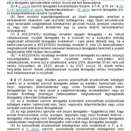
elő a támogatás igénybevétele nélkül, és ezt alá kell támasztania.
(5)
A
9. alcím
szerinti támogatás kisvállalkozás részére, a 7–8., a 10. és – a
30.
§ (4) bekezdés a) pontja
figyelembevételével –
18. alcím
szerinti támogatás kis-
és középvállalkozás részére nyújtható.
(6)
Nem minősül exporttámogatásnak az olyan támogatás, amellyel a
kereskedelmi vásárokon való részvétel költségeihez, vagy olyan tanulmányok
vagy tanácsadói szolgáltatások költségeihez járulnak hozzá, amelyek valamely
új vagy már meglévő terméknek egy új piacra történő bevezetéséhez
szükségesek.
(7)
A 651/2014/EU bizottsági rendelet alapján támogatás – az induló
vállalkozásnak nyújtott támogatás és a kultúrát és a kulturális örökség
megőrzését előmozdító támogatás kivételével – csak akkor ítélhető meg, ha a
kedvezményezett a 651/2014/EU bizottsági rendelet 6. cikk (2) bekezdésében
meghatározott kötelező tartalmi elemeket tartalmazó támogatási kérelmét a projekt
megkezdése előtt írásban benyújtotta.
12
(8)
A 651/2014/EU bizottsági rendelet szerinti támogatás és csekély összegű
közszolgáltatási támogatás nem nyújtható nehéz helyzetben levő
vállalkozásnak, kivéve azt a vállalkozást, amely 2019. december 31-én nem volt
nehéz helyzetben, de 2020. január 1. és 2021. június 30. között nehéz
helyzetbe került. Induló vállalkozásnak nyújtott támogatás nehéz helyzetben
levő vállalkozásnak is nyújtható.
6. §
(1)
Azonos vagy részben azonos azonosítható elszámolható költségek
esetén az e rendelet szerinti támogatás abban az esetben halmozható más,
helyi, regionális, államháztartási vagy uniós forrásból származó állami
támogatással, ha az nem vezet a csoportmentességi rendeletekben vagy az
Európai Bizottság jóváhagyó határozatában meghatározott legmagasabb
támogatási intenzitás túllépéséhez.
(2)
Az e rendelet szerinti támogatás különböző azonosítható elszámolható
költségek esetén halmozható más, helyi, regionális, államháztartási vagy uniós
forrásból származó állami támogatással.
(3)
Az egy projekthez igénybe vett összes támogatás – függetlenül attól, hogy
annak finanszírozása uniós, országos, regionális vagy helyi forrásból történik –
támogatási intenzitása nem haladhatja meg az irányadó uniós állami támogatási
szabályokban meghatározott támogatási intenzitást vagy támogatási összeget.
(4)
Az azonosítható elszámolható költségekkel nem rendelkező, a 3., a 4.,
valamint a
8. alcím
szerinti, azonosítható elszámolható költségekkel nem