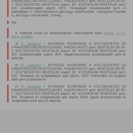
FINANSZÍROZÁSI BEVÉTELEKHEZ, KIADÁSOKHOZ pont, BEVÉTELEK (B) B1-
7. KÖLTSÉGVETÉSI BEVÉTELEK alpont, B3. KÖZHATALMI BEVÉTELEK pont,
B31. Jövedelemadók alpont, B312. Társaságok jövedelemadói pont
c)
alpontjában a „hitelintézetek és pénzügyi vállalkozások” szövegrész helyébe
a „pénzügyi szervezetek” szöveg
lép.
4. Hatályát veszti az államháztartás számviteléről szóló
4/2013. (I. 11.)
Korm. rendelet
a)
15. melléklet
I. EGYSÉGES ROVATREND A KÖLTSÉGVETÉSI ÉS
FINANSZÍROZÁSI BEVÉTELEKHEZ, KIADÁSOKHOZ pont, BEVÉTELEK (B) B1-
7. KÖLTSÉGVETÉSI BEVÉTELEK alpont, B3. KÖZHATALMI BEVÉTELEK pont,
B31. Jövedelemadók alpont, B311. Magánszemélyek jövedelemadói pont
b)
alpontja,
b)
15. melléklet
I. EGYSÉGES ROVATREND A KÖLTSÉGVETÉSI ÉS
FINANSZÍROZÁSI BEVÉTELEKHEZ, KIADÁSOKHOZ pont, BEVÉTELEK (B) B1-
7. KÖLTSÉGVETÉSI BEVÉTELEK alpont, B3. KÖZHATALMI BEVÉTELEK pont,
B35. Termékek és szolgáltatások adói alpont, B351. Értékesítési és forgalmi
adók pont
q)
alpontja és
c)
15. melléklet
I. EGYSÉGES ROVATREND A KÖLTSÉGVETÉSI ÉS
FINANSZÍROZÁSI BEVÉTELEKHEZ, KIADÁSOKHOZ pont, BEVÉTELEK (B) B1-
7. KÖLTSÉGVETÉSI BEVÉTELEK alpont, B3. KÖZHATALMI BEVÉTELEK pont,
B35. Termékek és szolgáltatások adói alpont, B355. Egyéb áruhasználati és
szolgáltatási adók pont
a)
alpontja.