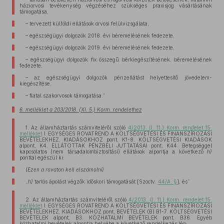
háziorvosi tevékenység végzéséhez szükséges praxisjog vásárlásának
támogatása,
– tervezett külföldi ellátások orvosi felülvizsgálata,
– egészségügyi dolgozók 2018. évi béremelésének fedezete,
– egészségügyi dolgozók 2019. évi béremelésének fedezete,
– egészségügyi dolgozók fix összegű bérkiegészítésének, béremelésének
fedezete,
– az egészségügyi dolgozók pénzellátást helyettesítő jövedelem-
kiegészítése,
– fiatal szakorvosok támogatása.”
6. melléklet a 203/2018. (XI. 5.) Korm. rendelethez
1. Az államháztartás számviteléről szóló
4/2013. (I. 11.) Korm. rendelet 15.
melléklet
I. EGYSÉGES ROVATREND A KÖLTSÉGVETÉSI ÉS FINANSZÍROZÁSI
BEVÉTELEKHEZ, KIADÁSOKHOZ pont, K1-8. KÖLTSÉGVETÉSI KIADÁSOK
alpont, K4. ELLÁTOTTAK PÉNZBELI JUTTATÁSAI pont, K44. Betegséggel
kapcsolatos (nem társadalombiztosítási) ellátások alpontja a következő
h)
ponttal egészül ki:
(Ezen a rovaton kell elszámolni)
„
h)
tartós ápolást végzők időskori támogatását [Szoctv.
44/A. §
], és”
2. Az államháztartás számviteléről szóló
4/2013. (I. 11.) Korm. rendelet 15.
melléklet
I. EGYSÉGES ROVATREND A KÖLTSÉGVETÉSI ÉS FINANSZÍROZÁSI
BEVÉTELEKHEZ, KIADÁSOKHOZ pont, BEVÉTELEK (B) B1-7. KÖLTSÉGVETÉSI
BEVÉTELEK alpont, B3. KÖZHATALMI BEVÉTELEK pont, B36. Egyéb
közhatalmi bevételek alpontja helyébe a következő rendelkezés lép: