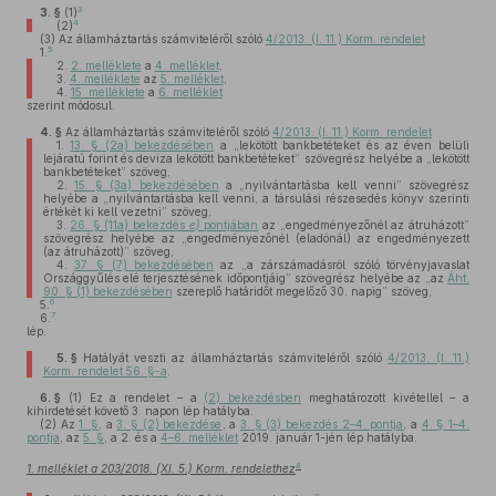
3
3. §
(1)
4
(2)
(3)
Az államháztartás számviteléről szóló
4/2013. (I. 11.) Korm. rendelet
5
1.
2.
2. melléklete
a
4. melléklet
,
3.
4. melléklete
az
5. melléklet
,
4.
15. melléklete
a
6. melléklet
szerint módosul.
4. §
Az államháztartás számviteléről szóló
4/2013. (I. 11.) Korm. rendelet
1.
13. § (2a) bekezdésében
a „lekötött bankbetéteket és az éven belüli
lejáratú forint és deviza lekötött bankbetéteket” szövegrész helyébe a „lekötött
bankbetéteket” szöveg,
2.
15. § (3a) bekezdésében
a „nyilvántartásba kell venni” szövegrész
helyébe a „nyilvántartásba kell venni, a társulási részesedés könyv szerinti
értékét ki kell vezetni” szöveg,
3.
26. § (11a) bekezdés
e)
pontjában
az „engedményezőnél az átruházott”
szövegrész helyébe az „engedményezőnél (eladónál) az engedményezett
(az átruházott)” szöveg,
4.
37. § (7) bekezdésében
az „a zárszámadásról szóló törvényjavaslat
Országgyűlés elé terjesztésének időpontjáig” szövegrész helyébe az „az
Áht.
90. § (1) bekezdésében
szereplő határidőt megelőző 30. napig” szöveg,
6
5.
7
6.
lép.
5. §
Hatályát veszti az államháztartás számviteléről szóló
4/2013. (I. 11.)
Korm. rendelet 56. §-a
.
6. §
(1)
Ez a rendelet – a
(2) bekezdésben
meghatározott kivétellel – a
kihirdetését követő 3. napon lép hatályba.
(2)
Az
1. §
, a
3. § (2) bekezdése
, a
3. § (3) bekezdés 2–4. pontja
, a
4. § 1–4.
pontja
, az
5. §
, a 2. és a
4–6. melléklet
2019. január 1-jén lép hatályba.
8
1. melléklet a 203/2018. (XI. 5.) Korm. rendelethez