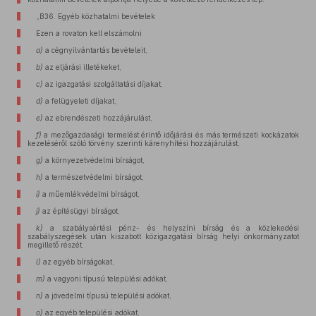
„B36. Egyéb közhatalmi bevételek
Ezen a rovaton kell elszámolni
a)
a cégnyilvántartás bevételeit,
b)
az eljárási illetékeket,
c)
az igazgatási szolgáltatási díjakat,
d)
a felügyeleti díjakat,
e)
az ebrendészeti hozzájárulást,
f)
a mezőgazdasági termelést érintő időjárási és más természeti kockázatok
kezeléséről szóló törvény szerinti kárenyhítési hozzájárulást,
g)
a környezetvédelmi bírságot,
h)
a természetvédelmi bírságot,
i)
a műemlékvédelmi bírságot,
j)
az építésügyi bírságot,
k)
a szabálysértési pénz- és helyszíni bírság és a közlekedési
szabályszegések után kiszabott közigazgatási bírság helyi önkormányzatot
megillető részét,
l)
az egyéb bírságokat,
m)
a vagyoni típusú települési adókat,
n)
a jövedelmi típusú települési adókat,
o)
az egyéb települési adókat,