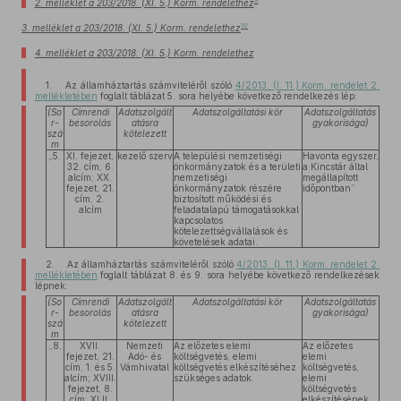
9
2. melléklet a 203/2018. (XI. 5.) Korm. rendelethez
10
3. melléklet a 203/2018. (XI. 5.) Korm. rendelethez
4. melléklet a 203/2018. (XI. 5.) Korm. rendelethez
1. Az államháztartás számviteléről szóló
4/2013. (I. 11.) Korm. rendelet 2.
mellékletében
foglalt táblázat 5. sora helyébe következő rendelkezés lép:
(So
Címrendi
Adatszolgált
Adatszolgáltatási kör
Adatszolgáltatás
r-
besorolás
atásra
gyakorisága)
szá
kötelezett
m
„5.
XI. fejezet,
kezelő szerv
A települési nemzetiségi
Havonta egyszer,
32. cím, 6.
önkormányzatok és a területi
a Kincstár által
alcím; XX.
nemzetiségi
megállapított
fejezet, 21.
önkormányzatok részére
időpontban”
cím, 2.
biztosított működési és
alcím
feladatalapú támogatásokkal
kapcsolatos
kötelezettségvállalások és
követelések adatai.
2. Az államháztartás számviteléről szóló
4/2013. (I. 11.) Korm. rendelet 2.
mellékletében
foglalt táblázat 8. és 9. sora helyébe következő rendelkezések
lépnek:
(So
Címrendi
Adatszolgált
Adatszolgáltatási kör
Adatszolgáltatás
r-
besorolás
atásra
gyakorisága)
szá
kötelezett
m
„8.
XVII.
Nemzeti
Az előzetes elemi
Az előzetes
fejezet, 21.
Adó- és
költségvetés, elemi
elemi
cím, 1. és 5.
Vámhivatal
költségvetés elkészítéséhez
költségvetés,
alcím; XVIII.
szükséges adatok.
elemi
fejezet, 8.
költségvetés
cím; XLII.
elkészítésének