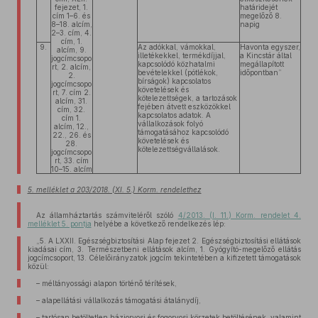
fejezet, 1.
határidejét
cím 1–6. és
megelőző 8.
8–18. alcím,
napig
2–3. cím, 4.
cím, 1.
9.
Az adókkal, vámokkal,
Havonta egyszer,
alcím, 9.
illetékekkel, termékdíjjal,
a Kincstár által
jogcímcsopo
kapcsolódó közhatalmi
megállapított
rt, 2. alcím,
bevételekkel (pótlékok,
időpontban”
2.
bírságok) kapcsolatos
jogcímcsopo
követelések és
rt, 7. cím 2.
kötelezettségek, a tartozások
alcím, 31.
fejében átvett eszközökkel
cím, 32.
kapcsolatos adatok. A
cím 1.
vállalkozások folyó
alcím, 12.,
támogatásához kapcsolódó
22., 26. és
követelések és
28.
kötelezettségvállalások.
jogcímcsopo
rt, 33. cím
10–15. alcím
5. melléklet a 203/2018. (XI. 5.) Korm. rendelethez
Az államháztartás számviteléről szóló
4/2013. (I. 11.) Korm. rendelet 4.
melléklet 5. pontja
helyébe a következő rendelkezés lép:
„5. A LXXII. Egészségbiztosítási Alap fejezet 2. Egészségbiztosítási ellátások
kiadásai cím, 3. Természetbeni ellátások alcím, 1. Gyógyító-megelőző ellátás
jogcímcsoport, 13. Célelőirányzatok jogcím tekintetében a kifizetett támogatások
közül:
– méltányossági alapon történő térítések,
– alapellátási vállalkozás támogatási átalánydíj,
– tartósan betöltetlen háziorvosi és fogorvosi körzetek betöltésének, valamint