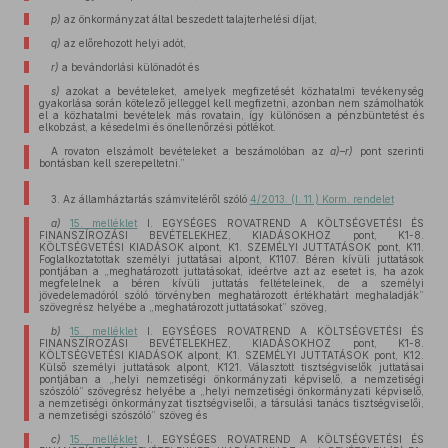
p)
az önkormányzat által beszedett talajterhelési díjat,
q)
az előrehozott helyi adót,
r)
a bevándorlási különadót és
s)
azokat a bevételeket, amelyek megfizetését közhatalmi tevékenység
gyakorlása során kötelező jelleggel kell megfizetni, azonban nem számolhatók
el a közhatalmi bevételek más rovatain, így különösen a pénzbüntetést és
elkobzást, a késedelmi és önellenőrzési pótlékot.
A rovaton elszámolt bevételeket a beszámolóban az
a)–r)
pont szerinti
bontásban kell szerepeltetni.”
3. Az államháztartás számviteléről szóló
4/2013. (I. 11.) Korm. rendelet
a)
15. melléklet
I. EGYSÉGES ROVATREND A KÖLTSÉGVETÉSI ÉS
FINANSZÍROZÁSI BEVÉTELEKHEZ, KIADÁSOKHOZ pont, K1-8.
KÖLTSÉGVETÉSI KIADÁSOK alpont, K1. SZEMÉLYI JUTTATÁSOK pont, K11.
Foglalkoztatottak személyi juttatásai alpont, K1107. Béren kívüli juttatások
pontjában a „meghatározott juttatásokat, ideértve azt az esetet is, ha azok
megfelelnek a béren kívüli juttatás feltételeinek, de a személyi
jövedelemadóról szóló törvényben meghatározott értékhatárt meghaladják”
szövegrész helyébe a „meghatározott juttatásokat” szöveg,
b)
15. melléklet
I. EGYSÉGES ROVATREND A KÖLTSÉGVETÉSI ÉS
FINANSZÍROZÁSI BEVÉTELEKHEZ, KIADÁSOKHOZ pont, K1-8.
KÖLTSÉGVETÉSI KIADÁSOK alpont, K1. SZEMÉLYI JUTTATÁSOK pont, K12.
Külső személyi juttatások alpont, K121. Választott tisztségviselők juttatásai
pontjában a „helyi nemzetiségi önkormányzati képviselő, a nemzetiségi
szószóló” szövegrész helyébe a „helyi nemzetiségi önkormányzati képviselő,
a nemzetiségi önkormányzat tisztségviselői, a társulási tanács tisztségviselői,
a nemzetiségi szószóló” szöveg és
c)
15. melléklet
I. EGYSÉGES ROVATREND A KÖLTSÉGVETÉSI ÉS