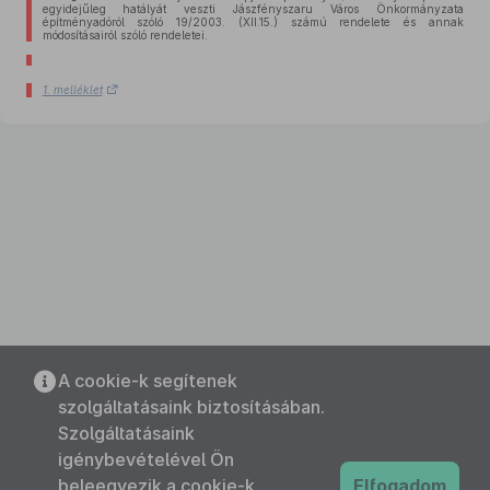
egyidejűleg hatályát veszti Jászfényszaru Város Önkormányzata
építményadóról szóló 19/2003. (XII.15.) számú rendelete és annak
módosításairól szóló rendeletei.
1. melléklet
A cookie-k segítenek
szolgáltatásaink biztosításában.
Szolgáltatásaink
igénybevételével Ön
beleegyezik a cookie-k
Elfogadom