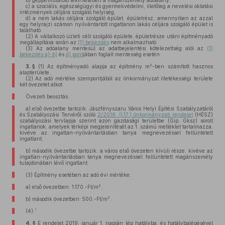
b)
gépjárműtároló tekintetében a magánszemély adóalany,
c)
a szociális, egészségügyi és gyermekvédelmi, illetőleg a nevelési oktatási
intézmények céljára szolgáló helyiség,
d)
a nem lakás céljára szolgáló épület, épületrész, amennyiben az azzal
egy helyrajzi számon nyilvántartott ingatlanon lakás céljára szolgáló épület is
található.
(2)
A vállalkozó üzleti célt szolgáló épülete, épületrésze utáni építményadó
megállapítása során az
(1) bekezdés
nem alkalmazható.
(3)
Az adóalany mentesül az adatbejelentési kötelezettség alól az
(1)
bekezdés a)-b)
és
d) pont
jában foglalt mentesség esetén.
2
3. §
(1)
Az építményadó alapja az építmény m
-ben számított hasznos
alapterülete.
(2)
Az adó mértéke szempontjából az önkormányzat illetékességi területe
két övezetet alkot.
Övezeti beosztás:
a)
első övezetbe tartozik: Jászfényszaru Város Helyi Építési Szabályzatáról
és Szabályozási Tervéről szóló
2/2018. (I.17.) önkormányzati rendelet
(HÉSZ)
szabályozási tervlapja szerint azon gazdasági területbe (Gip, Gksz) sorolt
ingatlanok, amelyek térképi megjelenítését az 1. számú melléklet tartalmazza,
kivéve az ingatlan-nyilvántartásban tanya megnevezéssel feltüntetett
ingatlant,
b)
második övezetbe tartozik: a város első övezeten kívüli része, kivéve az
ingatlan-nyilvántartásban tanya megnevezéssel feltüntetett magánszemély
tulajdonában lévő ingatlant.
(3)
Építmény esetében az adó évi mértéke:
2
a)
első övezetben: 1.170.-Ft/m
,
2
b)
második övezetben: 500.-Ft/m
.
1
(4)
4. §
E rendelet 2019. január 1. napján lép hatályba, és hatálybalépésével