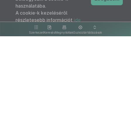
használatába.
A cookie-k kezeléséről
részletesebb információt
ide
kattintva olvashat.
Szerkezet
Keresés
Megnyitottak
Eszköztár
Változások
Kapcsolat
Felhasználási feltételek