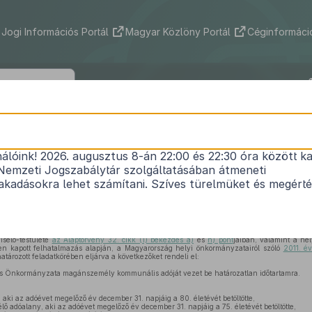
Jogi Információs Portál
Magyar Közlöny Portál
Céginformáció
yszaru Város Képviselő-testületének
(XI.29.) önkormányzati rendelete
nálóink! 2026. augusztus 8-án 22:00 és 22:30 óra között ka
Nemzeti Jogszabálytár szolgáltatásában átmeneti
a magánszemély kommunális adójáról
kadásokra lehet számítani. Szíves türelmüket és megért
Hatályos: 2019. 01. 01. –
iselő-testülete
az Alaptörvény 32. cikk (1) bekezdés a)
és
h) pont
jaiban, valamint a hel
en kapott felhatalmazás alapján, a Magyarország helyi önkormányzatairól szóló
2011. év
tározott feladatkörében eljárva a következőket rendeli el:
s Önkormányzata magánszemély kommunális adóját vezet be határozatlan időtartamra.
 aki az adóévet megelőző év december 31. napjáig a 80. életévét betöltötte,
élő adóalany, aki az adóévet megelőző év december 31. napjáig a 75. életévét betöltötte,