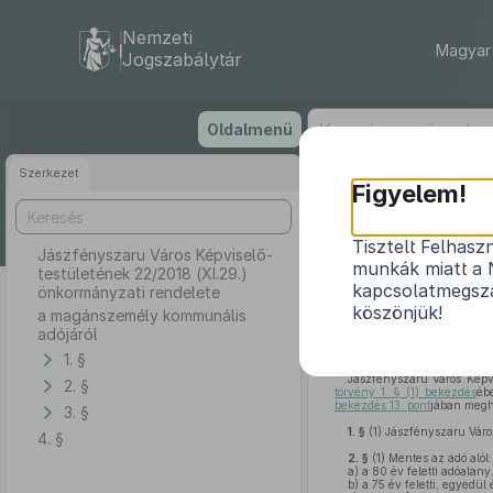
Nemzeti
Magyar 
Jogszabálytár
Ugrás
Oldalmenü
a
tartalomra
Szerkezet
Jászfén
Figyelem!
Tisztelt Felhasz
Jászfényszaru Város Képviselő-
munkák miatt a 
testületének 22/2018 (XI.29.)
kapcsolatmegsza
önkormányzati rendelete
köszönjük!
a magánszemély kommunális
adójáról
1. §
Jászfényszaru Város Képv
2. §
törvény 1. § (1) bekezdés
éb
bekezdés 13. pont
jában megha
3. §
1. §
(1)
Jászfényszaru Váro
4. §
2. §
(1)
Mentes az adó alól:
a)
a 80 év feletti adóalany,
b)
a 75 év feletti, egyedül 