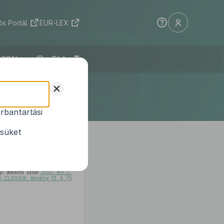
s Portál
EUR-LEX
ELI
 22/2018
+
rbantartási
ésüket
yi adókról szóló
1990. évi C.
i CLXXXIX. törvény 13. § (1)