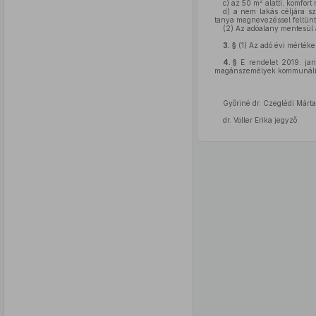
2
c)
az 50 m
alatti, komfort 
d)
a nem lakás céljára szo
tanya megnevezéssel feltünte
(2)
Az adóalany mentesül a
3. §
(1)
Az adó évi mértéke 
4. §
E rendelet 2019. jan
magánszemélyek kommunális ad
Győriné dr. Czeglédi Márta
dr. Voller Erika jegyző