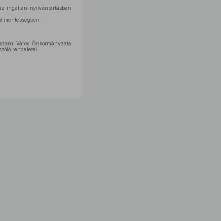
az ingatlan-nyilvántartásban
sül mentességben.
nyszaru Város Önkormányzata
zóló rendeletei.