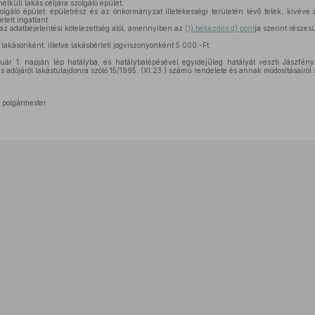
nélküli lakás céljára szolgáló épület,
lgáló épület, épületrész és az önkormányzat illetékességi területén lévő telek, kivéve 
tett ingatlant.
z adatbejelentési kötelezettség alól, amennyiben az
(1) bekezdés d) pont
ja szerint része
lakásonként, illetve lakásbérleti jogviszonyonként 5.000.-Ft.
uár 1. napján lép hatályba, és hatálybalépésével egyidejűleg hatályát veszti Jászfé
ójáról lakástulajdonra szóló 15/1995. (XI.23.) számú rendelete és annak módosításairól s
 polgármester