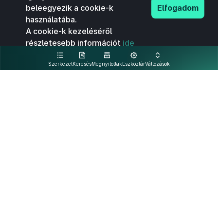
beleegyezik a cookie-k
Elfogadom
használatába.
A cookie-k kezeléséről
részletesebb információt
ide
kattintva olvashat.
Szerkezet
Keresés
Megnyitottak
Eszköztár
Változások
Kapcsolat