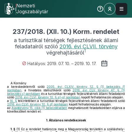
Nemzeti
Jogszabálytár
237/2018. (XII. 10.) Korm. rendelet
a turisztikai térségek fejlesztésének állami
feladatairól szóló
2016. évi CLVII. törvény
1
végrehajtásáról
Hatályos: 2019. 07. 10. – 2019. 10. 17.
A Kormány
a kereskedelemről szóló
2005. évi CLXIV. törvény 12. § (1) bekezdés
f)
pontjában
, a hivatalos statisztikáról szóló
2016. évi CLV. törvény 47. § (1)
bekezdés
c)
pontjában
és a turisztikai térségek fejlesztésének állami feladatairól
szóló
2016. évi CLVI. törvény 10. §
e)–g)
pontjában
kapott felhatalmazás alapján,
a
16. §
tekintetében a turisztikai térségek fejlesztésének állami feladatairól szóló
2016. évi CLVI. törvény 10. §
d)
pontjában
kapott felhatalmazás alapján,
az
Alaptörvény 15. cikk (1) bekezdésében
meghatározott feladatkörében eljárva a
következőket rendeli el:
1.
Általános rendelkezések
1. §
(1)
Ez a rendelet határozza meg a Magyarország területén a szálláshely-