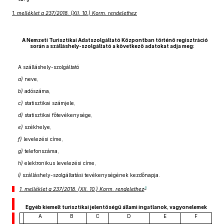
1. melléklet a 237/2018. (XII. 10.) Korm. rendelethez
A Nemzeti Turisztikai Adatszolgáltató Központban történő regisztráció
során a szálláshely-szolgáltató a következő adatokat adja meg:
A szálláshely-szolgáltató
a)
neve,
b)
adószáma,
c)
statisztikai számjele,
d)
statisztikai főtevékenysége,
e)
székhelye,
f)
levelezési címe,
g)
telefonszáma,
h)
elektronikus levelezési címe,
i)
szálláshely-szolgáltatási tevékenységének kezdőnapja.
5
1. melléklet a 237/2018. (XII. 10.) Korm. rendelethez
Egyéb kiemelt turisztikai jelentőségű állami ingatlanok, vagyonelemek
A
B
C
D
E
F