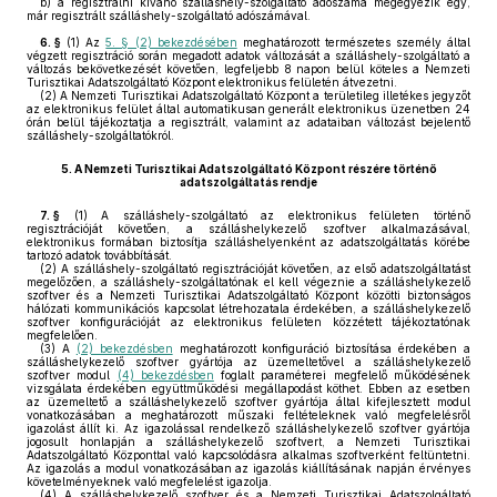
b)
a regisztrálni kívánó szálláshely-szolgáltató adószáma megegyezik egy,
már regisztrált szálláshely-szolgáltató adószámával.
6. §
(1)
Az
5. § (2) bekezdésében
meghatározott természetes személy által
végzett regisztráció során megadott adatok változását a szálláshely-szolgáltató a
változás bekövetkezését követően, legfeljebb 8 napon belül köteles a Nemzeti
Turisztikai Adatszolgáltató Központ elektronikus felületén átvezetni.
(2)
A Nemzeti Turisztikai Adatszolgáltató Központ a területileg illetékes jegyzőt
az elektronikus felület által automatikusan generált elektronikus üzenetben 24
órán belül tájékoztatja a regisztrált, valamint az adataiban változást bejelentő
szálláshely-szolgáltatókról.
5.
A Nemzeti Turisztikai Adatszolgáltató Központ részére történő
adatszolgáltatás rendje
7. §
(1)
A szálláshely-szolgáltató az elektronikus felületen történő
regisztrációját követően, a szálláshelykezelő szoftver alkalmazásával,
elektronikus formában biztosítja szálláshelyenként az adatszolgáltatás körébe
tartozó adatok továbbítását.
(2)
A szálláshely-szolgáltató regisztrációját követően, az első adatszolgáltatást
megelőzően, a szálláshely-szolgáltatónak el kell végeznie a szálláshelykezelő
szoftver és a Nemzeti Turisztikai Adatszolgáltató Központ közötti biztonságos
hálózati kommunikációs kapcsolat létrehozatala érdekében, a szálláshelykezelő
szoftver konfigurációját az elektronikus felületen közzétett tájékoztatónak
megfelelően.
(3)
A
(2) bekezdésben
meghatározott konfiguráció biztosítása érdekében a
szálláshelykezelő szoftver gyártója az üzemeltetővel a szálláshelykezelő
szoftver modul
(4) bekezdésben
foglalt paraméterei megfelelő működésének
vizsgálata érdekében együttműködési megállapodást köthet. Ebben az esetben
az üzemeltető a szálláshelykezelő szoftver gyártója által kifejlesztett modul
vonatkozásában a meghatározott műszaki feltételeknek való megfelelésről
igazolást állít ki. Az igazolással rendelkező szálláshelykezelő szoftver gyártója
jogosult honlapján a szálláshelykezelő szoftvert, a Nemzeti Turisztikai
Adatszolgáltató Központtal való kapcsolódásra alkalmas szoftverként feltüntetni.
Az igazolás a modul vonatkozásában az igazolás kiállításának napján érvényes
követelményeknek való megfelelést igazolja.
(4)
A szálláshelykezelő szoftver és a Nemzeti Turisztikai Adatszolgáltató