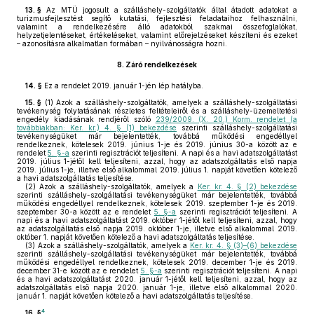
13. §
Az MTÜ jogosult a szálláshely-szolgáltatók által átadott adatokat a
turizmusfejlesztést segítő kutatási, fejlesztési feladataihoz felhasználni,
valamint a rendelkezésére álló adatokból szakmai összefoglalókat,
helyzetjelentéseket, értékeléseket, valamint előrejelzéseket készíteni és ezeket
– azonosításra alkalmatlan formában – nyilvánosságra hozni.
8.
Záró rendelkezések
14. §
Ez a rendelet 2019. január 1-jén lép hatályba.
15. §
(1)
Azok a szálláshely-szolgáltatók, amelyek a szálláshely-szolgáltatási
tevékenység folytatásának részletes feltételeiről és a szálláshely-üzemeltetési
engedély kiadásának rendjéről szóló
239/2009. (X. 20.) Korm. rendelet (a
továbbiakban: Ker. kr.) 4. § (1) bekezdése
szerinti szálláshely-szolgáltatási
tevékenységüket már bejelentették, továbbá működési engedéllyel
rendelkeznek, kötelesek 2019. június 1-je és 2019. június 30-a között az e
rendelet
5. §-a
szerinti regisztrációt teljesíteni. A napi és a havi adatszolgáltatást
2019. július 1-jétől kell teljesíteni, azzal, hogy az adatszolgáltatás első napja
2019. július 1-je, illetve első alkalommal 2019. július 1. napját követően kötelező
a havi adatszolgáltatás teljesítése.
(2)
Azok a szálláshely-szolgáltatók, amelyek a
Ker. kr. 4. § (2) bekezdése
szerinti szálláshely-szolgáltatási tevékenységüket már bejelentették, továbbá
működési engedéllyel rendelkeznek, kötelesek 2019. szeptember 1-je és 2019.
szeptember 30-a között az e rendelet
5. §-a
szerinti regisztrációt teljesíteni. A
napi és a havi adatszolgáltatást 2019. október 1-jétől kell teljesíteni, azzal, hogy
az adatszolgáltatás első napja 2019. október 1-je, illetve első alkalommal 2019.
október 1. napját követően kötelező a havi adatszolgáltatás teljesítése.
(3)
Azok a szálláshely-szolgáltatók, amelyek a
Ker. kr. 4. § (3)–(6) bekezdése
szerinti szálláshely-szolgáltatási tevékenységüket már bejelentették, továbbá
működési engedéllyel rendelkeznek, kötelesek 2019. december 1-je és 2019.
december 31-e között az e rendelet
5. §-a
szerinti regisztrációt teljesíteni. A napi
és a havi adatszolgáltatást 2020. január 1-jétől kell teljesíteni, azzal, hogy az
adatszolgáltatás első napja 2020. január 1-je, illetve első alkalommal 2020.
január 1. napját követően kötelező a havi adatszolgáltatás teljesítése.
4
16. §