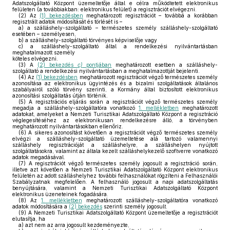
Adatszolgáltató Központ üzemeltetője által e célra működtetett elektronikus
felületen (a továbbiakban: elektronikus felület) a regisztrációt elvégezni.
(2)
Az
(1) bekezdésben
meghatározott regisztrációt – továbbá a korábban
regisztrált adatok módosítását és törlését is –
a)
a szálláshely-szolgáltató – természetes személy szálláshely-szolgáltató
esetében – személyesen,
b)
a szálláshely-szolgáltató törvényes képviselője vagy
c)
a szálláshely-szolgáltató által a rendelkezési nyilvántartásban
meghatalmazott személy
köteles elvégezni.
(3)
A
(2) bekezdés
c)
pontjában
meghatározott esetben a szálláshely-
szolgáltató a rendelkezési nyilvántartásban a meghatalmazottját bejelenti.
(4)
Az
(1) bekezdésben
meghatározott regisztrációt végző természetes személy
azonosítása az elektronikus ügyintézés és a bizalmi szolgáltatások általános
szabályairól szóló törvény szerinti, a Kormány által biztosított elektronikus
azonosítási szolgáltatás útján történik.
(5)
A regisztrációs eljárás során a regisztrációt végző természetes személy
megadja a szálláshely-szolgáltatóra vonatkozó
1. mellékletben
meghatározott
adatokat, amelyeket a Nemzeti Turisztikai Adatszolgáltató Központ a regisztráció
véglegesítéséhez az elektronikusan rendelkezésre álló, a törvényben
meghatározott nyilvántartásokban ellenőriz.
(6)
A sikeres azonosítást követően a regisztrációt végző természetes személy
elvégzi a szálláshely-szolgáltató üzemeltetése alá tartozó valamennyi
szálláshely regisztrációját a szálláshelyre, a szálláshelyen nyújtott
szolgáltatásokra, valamint az általa kezelt szálláshelykezelő szoftverre vonatkozó
adatok megadásával.
(7)
A regisztrációt végző természetes személy jogosult a regisztráció során,
illetve azt követően a Nemzeti Turisztikai Adatszolgáltató Központ elektronikus
felületén az adott szálláshelyhez további felhasználókat rögzíteni a Felhasználói
Szabályzatnak megfelelően. A felhasználó jogosult a napi adatszolgáltatás
benyújtására, valamint a Nemzeti Turisztikai Adatszolgáltató Központ
elektronikus üzeneteinek fogadására.
(8)
Az
1. mellékletben
meghatározott szálláshely-szolgáltatóra vonatkozó
adatok módosítására a
(2) bekezdés
szerinti személy jogosult.
(9)
A Nemzeti Turisztikai Adatszolgáltató Központ üzemeltetője a regisztrációt
elutasítja, ha
a)
azt nem az arra jogosult kezdeményezte,