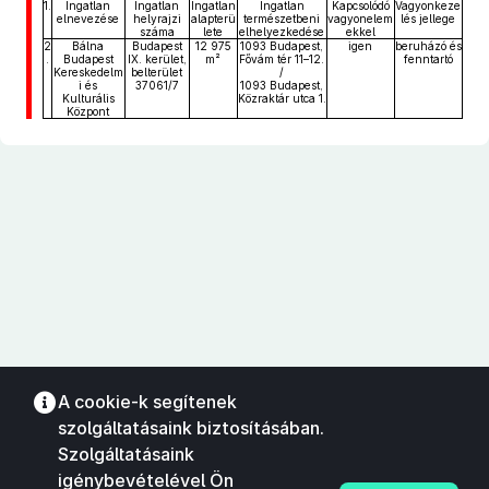
1.
Ingatlan
Ingatlan
Ingatlan
Ingatlan
Kapcsolódó
Vagyonkeze
elnevezése
helyrajzi
alapterü
természetbeni
vagyonelem
lés jellege
száma
lete
elhelyezkedése
ekkel
2
Bálna
Budapest
12 975
1093 Budapest,
igen
beruházó és
.
Budapest
IX. kerület,
m²
Fővám tér 11–12.
fenntartó
Kereskedelm
belterület
/
i és
37061/7
1093 Budapest,
Kulturális
Közraktár utca 1.
Központ
A cookie-k segítenek
szolgáltatásaink biztosításában.
Szolgáltatásaink
igénybevételével Ön