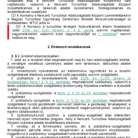
szolgáltató által a Nemzeti Turisztikai Adatszolgáltató Központhoz való
csatlakozás, valamint a Nemzeti Turisztikai Adatszolgáltató Központ
működtetésének, a bekerülő adatok kezelésének, feldolgozásának és
továbbításának szabályait.
(2)
A Kormány a Nemzeti Turisztikai Adatszolgáltató Központ üzemeltetőjeként
a Magyar Turisztikai Ügynökség Zártkörűen Működő Részvénytársaságot (a
továbbiakban: MTÜ) jelöli ki.
2
(3)
A Kormány a turisztikai térségek fejlesztésének állami feladatairól
szóló
2016. évi CLVI. törvény 2. § 5. pontja
szerinti ingatlanokat,
3
vagyonelemeket, valamint ezek vagyonkezelőjét az
1. melléklet
szerint
határozza meg.
2.
Értelmező rendelkezések
2. §
E rendelet alkalmazásában:
1.
adat:
az e rendelet által meghatározott napi és havi adatszolgáltatás körébe,
a vendégre vonatkozó személyes adatot nem tartalmazó, statisztikai adatok
összessége;
2.
rendelkezési nyilvántartás:
az elektronikus ügyintézés és a bizalmi
szolgáltatások általános szabályairól szóló jogszabály szerinti szolgáltatás;
3.
szálláshely:
a kereskedelemről szóló
2005. évi CLXIV. törvény (a
továbbiakban: Kertv.) 2. § 22. pontjában
meghatározott szálláshely, valamint a
tartós szálláshasználati szolgáltatási tevékenység folytatása esetében a biztosított
szállás;
4.
szálláshely-szolgáltatás:
a
Kertv. 2. § 23. és 24. pontjában
meghatározott
szolgáltatás;
5.
szálláshely-szolgáltató:
a
Kertv. 2. § 23. és 24. pontjában
meghatározott
szolgáltatást nyújtó gazdálkodó szervezet (ideértve a gazdasági társaságokat, a
tevékenységük okán adószámmal rendelkező magánszemélyeket, valamint az
egyéni vállalkozókat is);
6.
szálláshelykezelő szoftver:
a szálláshely-szolgáltató által kötelezően
használt olyan informatikai program, mely a Nemzeti Turisztikai Adatszolgáltató
Központ számára adatok továbbítására alkalmas;
7.
vendég:
az a természetes személy, aki a szálláshely-szolgáltatást
ténylegesen igénybe veszi és ideiglenesen a szálláshelyen elszállásolják,
függetlenül a szálláshely-szolgáltatásért ellenértéket fizető személyétől;
8.
vendégéjszaka:
vendégként eltöltött – éjszakát is magában foglaló vagy így