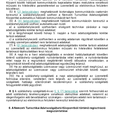
Központ közötti hálózati kommunikációs kapcsolatra képes modulokra vonatkozó
műszaki és hitelesítési paramétereket az üzemeltető az elektronikus felületen
közzéteszi.
(5)
A
(2) bekezdésben
meghatározott biztonságos kommunikációs csatornán
keresztül a szálláshelykezelő szoftver a Nemzeti Turisztikai Adatszolgáltató
Központtal automatikus hálózati kommunikációt tart fent.
(6)
A
(4) bekezdésben
meghatározott hálózati kommunikáción keresztül a
szálláshelykezelő szoftver automatikusan küldi
a)
a szálláshelykezelő szoftverben elvégzett technikai záráskor a napi
adatszolgáltatás körébe tartozó adatokat;
b)
a tárgyhónapot követő hónap 5. napján a havi adatszolgáltatás körébe
tartozó adatokat;
c)
a szálláshelykezelő szoftverben a vendég adatainak rögzítését követően a
vendég személyes adatait nem tartalmazó adatokat.
(7)
A
(6) bekezdésben
meghatározott adatszolgáltatás körébe tartozó adatokat
az üzemeltető az elektronikus felületen műszaki és hitelesítési feltételeket
tartalmazó tájékoztatóban teszi közzé.
(8)
A napi és a havi adatszolgáltatás e rendelet hatálybalépését követően
történő szálláshely-szolgáltatói nyilvántartásba vétel esetén, a nyilvántartásba
vétel napja és a regisztráció megtörténtét követő időszakra vonatkozóan, a
regisztrációt követő első adatszolgáltatással egyidejűleg teljesül.
(9)
Ha az adatszolgáltatás üzemzavar vagy üzemszünet miatt meghiúsul, az
adatszolgáltatást az üzemzavar vagy üzemszünet elhárultát követő napon
teljesíteni kell.
(10)
Ha a szálláshely-szolgáltató a napi adatszolgáltatást az üzemetető
felhívása ellenére, ismételten nem teljesíti, az üzemeltető a szálláshely-
szolgáltató hatósági ellenőrzését kezdeményezi a szálláshely-szolgáltató
felügyeletét ellátó jegyzőnél.
8. §
A szálláshely-szolgáltató és az
5. § (7) bekezdése
szerinti felhasználó az
adott szálláshely tevékenységére vonatkozó statisztikai adatokat, valamint az
idegenforgalmi adó bevallásához szükséges – személyes adatot nem tartalmazó –
nyomtatványt az elektronikus felületen keresztül lekérdezheti.
6.
A Nemzeti Turisztikai Adatszolgáltató Központból történő regisztráció
megszüntetése