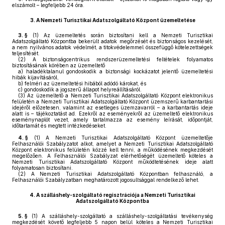
elszámolt – legfeljebb 24 óra.
3.
A Nemzeti Turisztikai Adatszolgáltató Központ üzemeltetése
3. §
(1)
Az üzemeltetés során biztosítani kell a Nemzeti Turisztikai
Adatszolgáltató Központba bekerült adatok megőrzését és biztonságos kezelését,
a nem nyilvános adatok védelmét, a titokvédelemmel összefüggő kötelezettségek
teljesítését.
(2)
A biztonságcentrikus rendszerüzemeltetési feltételek folyamatos
biztosításának körében az üzemeltető
a)
haladéktalanul gondoskodik a biztonsági kockázatot jelentő üzemeltetési
hibák kijavításáról,
b)
felméri az üzemeltetési hibából adódó károkat, és
c)
gondoskodik a jogszerű állapot helyreállításáról.
(3)
Az üzemeltető a Nemzeti Turisztikai Adatszolgáltató Központ elektronikus
felületén a Nemzeti Turisztikai Adatszolgáltató Központ üzemszerű karbantartási
idejéről előzetesen, valamint az esetleges üzemzavarról – a karbantartás ideje
alatt is – tájékoztatást ad. Ezekről az eseményekről az üzemeltető elektronikus
eseménynaplót vezet, amely tartalmazza az esemény leírását, időpontját,
időtartamát és megtett intézkedéseket.
4. §
(1)
A Nemzeti Turisztikai Adatszolgáltató Központ üzemeltetője
Felhasználói Szabályzatot alkot, amelyet a Nemzeti Turisztikai Adatszolgáltató
Központ elektronikus felületén közzé kell tenni, a működésének megkezdését
megelőzően. A Felhasználói Szabályzat elérhetőségét üzemeltető köteles a
Nemzeti Turisztikai Adatszolgáltató Központ működtetésének ideje alatt
folyamatosan biztosítani.
(2)
A Nemzeti Turisztikai Adatszolgáltató Központban felhasználó, a
Felhasználói Szabályzatban meghatározott jogosultsággal rendelkező lehet.
4.
A szálláshely-szolgáltató regisztrációja a Nemzeti Turisztikai
Adatszolgáltató Központba
5. §
(1)
A szálláshely-szolgáltató a szálláshely-szolgáltatási tevékenység
megkezdését követő legfeljebb 5 napon belül köteles a Nemzeti Turisztikai