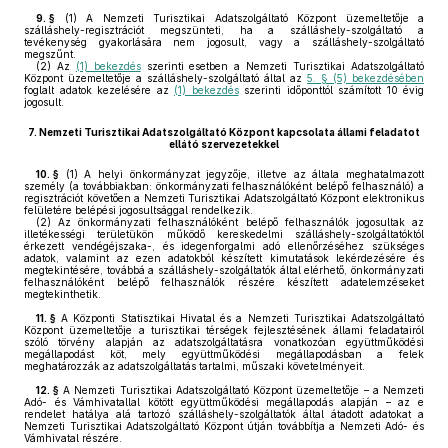
9. §
(1)
A Nemzeti Turisztikai Adatszolgáltató Központ üzemeltetője a
szálláshely-regisztrációt megszünteti, ha a szálláshely-szolgáltató a
tevékenység gyakorlására nem jogosult, vagy a szálláshely-szolgáltató
megszűnt.
(2)
Az
(1) bekezdés
szerinti esetben a Nemzeti Turisztikai Adatszolgáltató
Központ üzemeltetője a szálláshely-szolgáltató által az
5. § (5) bekezdésében
foglalt adatok kezelésére az
(1) bekezdés
szerinti időponttól számított 10 évig
jogosult.
7.
Nemzeti Turisztikai Adatszolgáltató Központ kapcsolata állami feladatot
ellátó szervezetekkel
10. §
(1)
A helyi önkormányzat jegyzője, illetve az általa meghatalmazott
személy (a továbbiakban: önkormányzati felhasználóként belépő felhasználó) a
regisztrációt követően a Nemzeti Turisztikai Adatszolgáltató Központ elektronikus
felületére belépési jogosultsággal rendelkezik.
(2)
Az önkormányzati felhasználóként belépő felhasználók jogosultak az
illetékességi területükön működő kereskedelmi szálláshely-szolgáltatóktól
érkezett vendégéjszaka-, és idegenforgalmi adó ellenőrzéséhez szükséges
adatok, valamint az ezen adatokból készített kimutatások lekérdezésére és
megtekintésére, továbbá a szálláshely-szolgáltatók által elérhető, önkormányzati
felhasználóként belépő felhasználók részére készített adatelemzéseket
megtekinthetik.
11. §
A Központi Statisztikai Hivatal és a Nemzeti Turisztikai Adatszolgáltató
Központ üzemeltetője a turisztikai térségek fejlesztésének állami feladatairól
szóló törvény alapján az adatszolgáltatásra vonatkozóan együttműködési
megállapodást köt, mely együttműködési megállapodásban a felek
meghatározzák az adatszolgáltatás tartalmi, műszaki követelményeit.
12. §
A Nemzeti Turisztikai Adatszolgáltató Központ üzemeltetője – a Nemzeti
Adó- és Vámhivatallal kötött együttműködési megállapodás alapján – az e
rendelet hatálya alá tartozó szálláshely-szolgáltatók által átadott adatokat a
Nemzeti Turisztikai Adatszolgáltató Központ útján továbbítja a Nemzeti Adó- és
Vámhivatal részére.