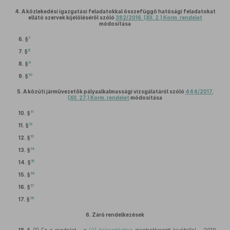
4.
A közlekedési igazgatási feladatokkal összefüggő hatósági feladatokat
ellátó szervek kijelöléséről szóló
382/2016. (XII. 2.) Korm. rendelet
módosítása
7
6. §
8
7. §
9
8. §
10
9. §
5.
A közúti járművezetők pályaalkalmassági vizsgálatáról szóló
444/2017.
(XII. 27.) Korm. rendelet
módosítása
11
10. §
12
11. §
13
12. §
14
13. §
15
14. §
16
15. §
17
16. §
18
17. §
6.
Záró rendelkezések