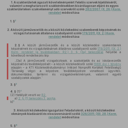
1.
A szakterületek ágazati követelményeiért felelős szervek kijelöléséről,
valamint a meghatározott szakkérdésekben kizárólagosan eljáró és egyes
szakterületeken szakvéleményt adó szervekről szóló
282/2007. (X. 26.) Korm.
rendelet
módosítása
2
1. §
2.
A közúti járművezetők és a közúti közlekedési szakemberek képzésének és
vizsgáztatásának általános szabályairól szóló
179/2011. (IX. 2.) Korm.
rendelet
módosítása
2. §
A közúti járművezetők és a közúti közlekedési szakemberek
képzésének és vizsgáztatásának általános szabályairól szóló
179/2011. (IX. 2.)
Korm. rendelet (a továbbiakban: R2.) 3. § (3a) bekezdése
helyébe a
következő rendelkezés lép:
„(3a) A járművezető vizsgabiztosok, a szakoktatók és az iskolavezetők
képzését és továbbképzését – a közúti közlekedésről szóló
1988. évi I. törvény
alapján – a KTI Közlekedéstudományi Intézet Nonprofit Korlátolt Felelősségű
Társaság végzi a képzésre, továbbképzésre vonatkozó ügyviteli,
dokumentálási, tantervi és vizsgakövetelmények, valamint egyéb
szabályzatok alapján.”
3
3. §
4
4. §
(1)
(2)
Hatályát veszti az
R2.
a)
2. § (1) bekezdés 3. pontja
,
5
b)
3.
A közúti közlekedési igazgatási feladatokról, a közúti közlekedési
okmányok kiadásáról és visszavonásáról szóló
326/2011. (XII. 28.) Korm.
rendelet
módosítása
6
5. §