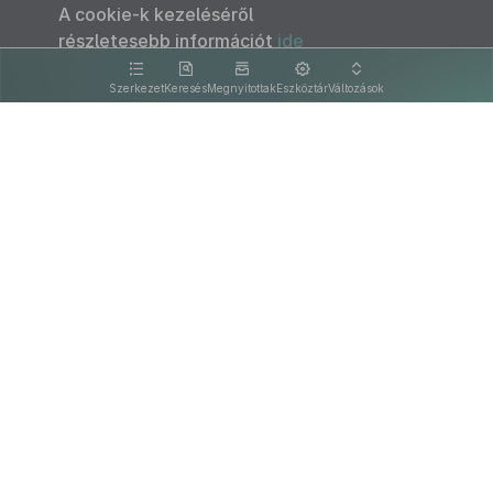
A cookie-k kezeléséről
részletesebb információt
ide
kattintva olvashat.
Szerkezet
Keresés
Megnyitottak
Eszköztár
Változások
Kapcsolat
Felhasználási feltételek
PDF
Akadálymentesítési nyilatkozat