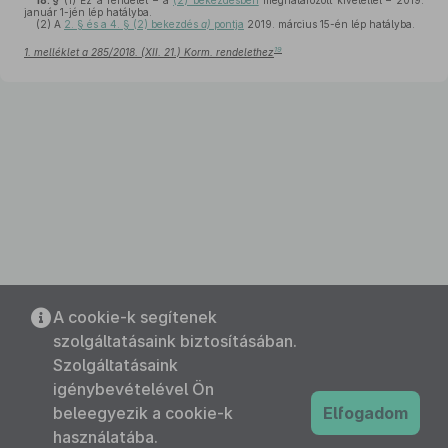
18. §
(1)
Ez a rendelet – a
(2) bekezdésben
meghatározott kivétellel – 2019.
január 1-jén lép hatályba.
(2)
A
2. § és a 4. § (2) bekezdés
a)
pontja
2019. március 15-én lép hatályba.
19
1. melléklet a 285/2018. (XII. 21.) Korm. rendelethez
A cookie-k segítenek
szolgáltatásaink biztosításában.
Szolgáltatásaink
igénybevételével Ön
beleegyezik a cookie-k
Elfogadom
használatába.