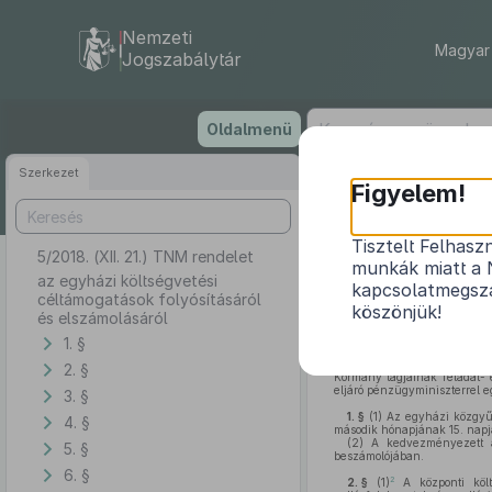
Nemzeti
Magyar 
Jogszabálytár
Ugrás
Oldalmenü
a
tartalomra
Szerkezet
Figyelem!
Tisztelt Felhasz
5/2018. (XII. 21.) TNM rendelet
az egyházi k
munkák miatt a 
az egyházi költségvetési
kapcsolatmegsza
céltámogatások folyósításáról
köszönjük!
és elszámolásáról
1. §
Az államháztartásról szól
végrehajtásáról szóló
368/20
2. §
Kormány tagjainak feladat- 
eljáró pénzügyminiszterrel e
3. §
1. §
(1)
Az egyházi közgyű
4. §
második hónapjának 15. napjá
(2)
A kedvezményezett a 
5. §
beszámolójában.
6. §
2
2. §
(1)
A központi költs