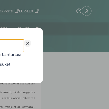
s Portál
EUR-LEX
ELI
+
rbantartási
1
számolásáról
ésüket
amháztartásról szóló törvény
feladatkörömben eljárva – a
eghatározott feladatkörében
dévenként, minden negyedév
 adattartalommal elkészített
áról, valamint az egyházak,