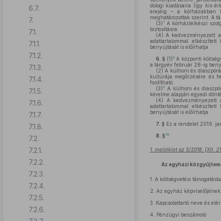
dologi kiadásaira (így kis é
6.7.
erejéig – a kórházakban hi
meghatározottak szerint. A 
7.
7
(3)
A kórházlelkészi szol
biztosításra.
7.1.
(4)
A kedvezményezett a t
adattartalommal elkészíte
7.1.1.
benyújtását is előírhatja.
7.1.2.
8
6. §
(1)
A központi költség
a tárgyév február 28-ig beny
7.1.3.
(2)
A külhoni és diaszpórá
kultúrája megőrzésére és fej
7.1.4.
fordítható.
9
(3)
A külhoni és diaszpó
7.1.5.
kérelme alapján egyedi döntés
(4)
A kedvezményezett a 
7.1.6.
adattartalommal elkészíte
benyújtását is előírhatja.
7.1.7.
7. §
Ez a rendelet 2019. ja
7.1.8.
10
8. §
7.2.
7.2.1.
1. melléklet az 5/2018. (XII. 
7.2.2.
Az egyházi közgyűjtem
7.2.3.
1.
A költségvetési támogatásb
7.2.4.
2.
Az egyház képviselőjének
7.2.5.
3.
Kapcsolattartó neve és elé
7.2.6.
4.
Pénzügyi beszámoló