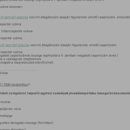
 száma összesen:
b) pont ba) alpontja
szerinti átlaglétszám alapján figyelembe vehető csoportszám, amelyből
csoportok száma:
v hittancsoportok száma:
ncsoportok száma:
 b) pont bb) alpontja
szerinti átlaglétszám alapján figyelembe vehető csoportszám:
ncsoportok száma:
egadott csoportszámok összege legfeljebb a 8. pontban megadott csoportszám lehet.)
tok a valóságnak megfelelnek.
mogató a megvalósulást ellenőrizheti.
………………………………………
áírása
12
21.) TNM rendelethez
itéleti szolgálatot teljesítő egyházi személyek jövedelempótléka támogatás beszámoló
vezése:
előjének neve:
rhetősége:
gvetési támogatás összege (forintban):
szesen (forintban):