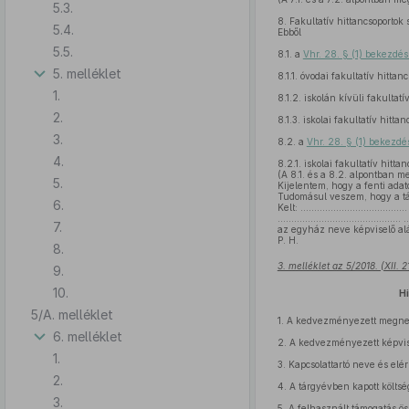
5.3.
8.
Fakultatív hittancsoportok
5.4.
Ebből
5.5.
8.1.
a
Vhr. 28. § (1) bekezdés 
5. melléklet
8.1.1.
óvodai fakultatív hittan
1.
8.1.2.
iskolán kívüli fakultatí
2.
8.1.3.
iskolai fakultatív hitta
3.
8.2.
a
Vhr. 28. § (1) bekezdés
4.
8.2.1.
iskolai fakultatív hitta
(A 8.1. és a 8.2. alpontban m
5.
Kijelentem, hogy a fenti ada
Tudomásul veszem, hogy a tá
6.
Kelt: …………………………………
……………………………………… 
7.
az egyház neve képviselő al
P. H.
8.
3. melléklet az 5/2018. (XII. 
9.
10.
H
5/A. melléklet
1.
A kedvezményezett megne
6. melléklet
2.
A kedvezményezett képvis
1.
3.
Kapcsolattartó neve és elé
2.
4.
A tárgyévben kapott költsé
3.
5.
A felhasznált támogatás ös