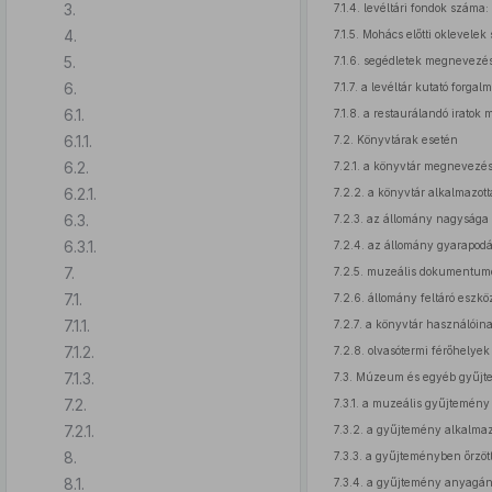
3.
7.1.4.
levéltári fondok száma:
4.
7.1.5.
Mohács előtti oklevelek
5.
7.1.6.
segédletek megnevezés
6.
7.1.7.
a levéltár kutató forgal
6.1.
7.1.8.
a restaurálandó iratok 
6.1.1.
7.2.
Könyvtárak esetén
6.2.
7.2.1.
a könyvtár megnevezés
6.2.1.
7.2.2.
a könyvtár alkalmazott
6.3.
7.2.3.
az állomány nagysága 
6.3.1.
7.2.4.
az állomány gyarapodá
7.
7.2.5.
muzeális dokumentum
7.1.
7.2.6.
állomány feltáró eszkö
7.1.1.
7.2.7.
a könyvtár használóina
7.1.2.
7.2.8.
olvasótermi férőhelyek
7.1.3.
7.3.
Múzeum és egyéb gyűjt
7.2.
7.3.1.
a muzeális gyűjtemény
7.2.1.
7.3.2.
a gyűjtemény alkalmazo
8.
7.3.3.
a gyűjteményben őrzött 
8.1.
7.3.4.
a gyűjtemény anyagának