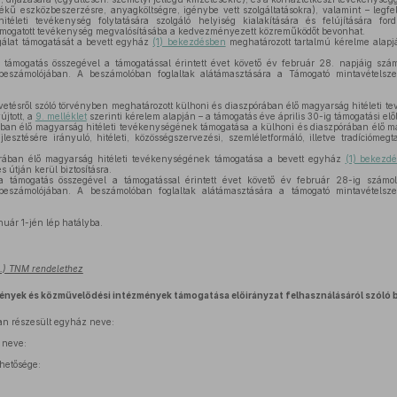
rtékű eszközbeszerzésre, anyagköltségre, igénybe vett szolgáltatásokra), valamint – leg
téleti tevékenység folytatására szolgáló helyiség kialakítására és felújítására for
támogatott tevékenység megvalósításába a kedvezményezett közreműködőt bevonhat.
gálat támogatását a bevett egyház
(1) bekezdésben
meghatározott tartalmú kérelme alapj
ámogatás összegével a támogatással érintett évet követő év február 28. napjáig szá
tt beszámolójában. A beszámolóban foglaltak alátámasztására a Támogató mintavétel
vetésről szóló törvényben meghatározott külhoni és diaszpórában élő magyarság hitéleti 
újtott, a
9. melléklet
szerinti kérelem alapján – a támogatás éve április 30-ig támogatási elől
ban élő magyarság hitéleti tevékenységének támogatása a külhoni és diaszpórában élő ma
lesztésére irányuló, hitéleti, közösségszervezési, szemléletformáló, illetve tradíciómeg
rában élő magyarság hitéleti tevékenységének támogatása a bevett egyház
(1) bekezd
 útján kerül biztosításra.
támogatás összegével a támogatással érintett évet követő év február 28-ig szám
tt beszámolójában. A beszámolóban foglaltak alátámasztására a támogató mintavétel
nuár 1-jén lép hatályba.
21.) TNM rendelethez
ények és közművelődési intézmények támogatása előirányzat felhasználásáról szóló 
an részesült egyház neve:
 neve:
rhetősége: