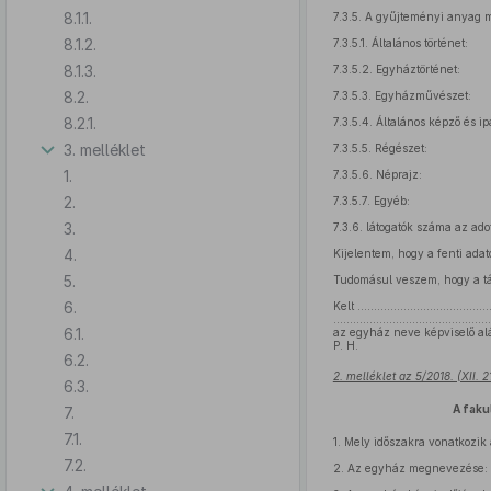
8.1.1.
7.3.5.
A gyűjteményi anyag 
8.1.2.
7.3.5.1.
Általános történet:
8.1.3.
7.3.5.2.
Egyháztörténet:
8.2.
7.3.5.3.
Egyházművészet:
8.2.1.
7.3.5.4.
Általános képző és i
3. melléklet
7.3.5.5.
Régészet:
1.
7.3.5.6.
Néprajz:
2.
7.3.5.7.
Egyéb:
3.
7.3.6.
látogatók száma az ado
4.
Kijelentem, hogy a fenti ada
5.
Tudomásul veszem, hogy a tá
6.
Kelt .........................................
................................................
6.1.
az egyház neve képviselő al
P. H.
6.2.
2. melléklet az 5/2018. (XII. 
6.3.
A faku
7.
7.1.
1.
Mely időszakra vonatkozik 
7.2.
2.
Az egyház megnevezése: