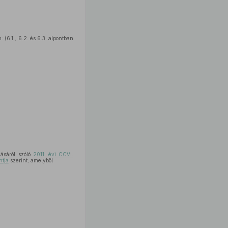
(6.1., 6.2. és 6.3. alpontban
lásáról szóló
2011. évi CCVI.
ntja
szerint, amelyből