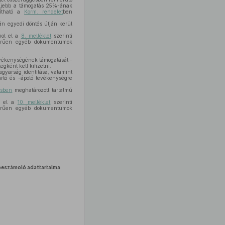
feljebb a támogatás 25%-ának
dítható a
Korm. rendelet
ben
án egyedi döntés útján kerül
mol el a
8. melléklet
szerinti
szerűen egyéb dokumentumok
tevékenységének támogatását –
egként kell kifizetni.
gyarság identitása, valamint
tartó és -ápoló tevékenységre
ésben
meghatározott tartalmú
ol el a
10. melléklet
szerinti
szerűen egyéb dokumentumok
beszámoló adattartalma