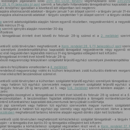
i közösségek jogállásáról szóló
2011. évi CCVI. törvény
végrehajtásáról szóló
231/2019
) 28. § (1) bekezdés b) pont
szerinti, a fakultatív hittanoktatás támogatásához kapcsolódó a
anév rendjéhez igazodóan a következő két időpontban kell megtenni:
apjára alkalmazandó adatokat – tárgyév január 1-jei állapot szerint – a tárgyév január 31-éi
napjára alkalmazandó adatokat – tárgyév szeptember 1-jei állapot szerint – a tárgyév októb
ja
szerinti adatszolgáltatás alapján három egyenlő részletben, negyedévenként, a negyed
bb március 31-ig,
a
szerinti igénylés alapján november 30-áig
fizetésre.
támogatással érintett évet követő év február 28-ig számol el a
2. melléklet
szerint
vetésről szóló törvényben meghatározott, a
Korm. rendelet 28. § (1) bekezdés c) pont
szerin
ázi személyek jövedelempótlékához kapcsolódó támogatást negyedévente négy egyenlő 
z első negyedévben legkésőbb március 31-éig támogatási előlegként kell kifizetni.
mogatással érintett évet követő február 28-ig
nősülő magyarországi településen szolgálatot teljesítő egyházi személyek jövedelempótlék
sára és felújítására vonatkozóan a
4. melléklet
,
 rendelkező magyarországi vidéki és külhoni települések zsidó kulturális életének reorga
mmal elkészített beszámolóval számol el.
vetésről szóló törvényben a külhonban szolgálatot teljesítő egyházi személyek támogatása c
 vagy határon túli egyházi szervezetek magyar nyelven szolgálatot teljesítő egyházi
a tárgyév február 28-ig benyújtott, az 5. vagy
5/A. melléklet
szerinti kérelem alapján – 
izetni.
mogatás összegével a támogatással érintett évet követő év február 28-ig számol el a 
 beszámolójában. A beszámolóban foglaltak alátámasztására a támogató mintavételszer
rténő kifizetésekhez kapcsolódó dokumentumok benyújtását is előírhatja.
i jogi személyek vagy határon túli egyházi szervezetek magyar nyelven szolgálatot 
ó támogatást a határon túli egyházi jogi személy vagy egyházi szervezet, illetve a be
ekezdésben
meghatározott tartalmú kérelme alapján egyedi döntés útján kell biztosítani.
vetésről szóló törvényben meghatározott kórházlelkészi szolgálat támogatását – a tárgyév 
pján – a támogatás éve április 30-ig támogatási előlegként kell kifizetni.
gálat támogatás a kórházlelkészi szolgálat végzésében részt vevő, a
Korm. rendelet 37. 
, díjazására (együttesen: személyi jellegű kifizetésekre), és a kórházlelkészi tevékenysé