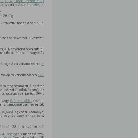
. (X. 4.) Korm. rendelet (a
datszolgáltatást a
2. melléklet
g,
er 20-áig.
év második hónapjának 15-ig,
i adattartalommal elkészített
ti, a Magyarországon hitéleti
részletben, minden negyedév
a támogatásra vonatkozóan a
3.
nizációjára vonatkozóan a
4/A.
élra meghatározott, a határon
 személyei feladatvégzéséhez
a támogatás éve június 30-ig
6. vagy
6/A. melléklet
szerinti
űen a támogatásban részesülő
teljesítő egyházi személyei
vett egyház vagy annak belső
február 28-ig benyújtott, a
7.
§ 4. pontjában
meghatározott
ggel összefüggésben felmerülő