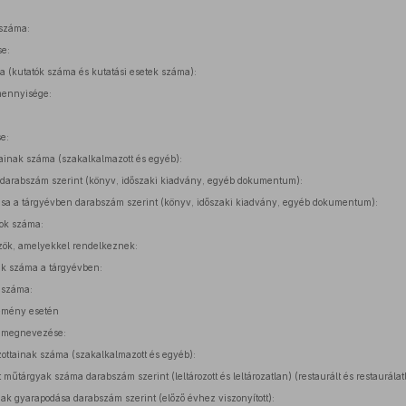
 száma:
e:
ma (kutatók száma és kutatási esetek száma):
mennyisége:
e:
ainak száma (szakalkalmazott és egyéb):
darabszám szerint (könyv, időszaki kiadvány, egyéb dokumentum):
sa a tárgyévben darabszám szerint (könyv, időszaki kiadvány, egyéb dokumentum):
ok száma:
zök, amelyekkel rendelkeznek:
k száma a tárgyévben:
 száma:
emény esetén
 megnevezése:
ttainak száma (szakalkalmazott és egyéb):
műtárgyak száma darabszám szerint (leltározott és leltározatlan) (restaurált és restaurálat
 gyarapodása darabszám szerint (előző évhez viszonyított):