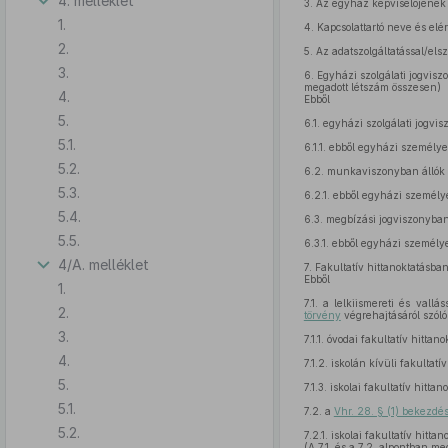
4. melléklet
3.
Az egyház képviselőjének
1.
4.
Kapcsolattartó neve és elé
2.
5.
Az adatszolgáltatással/elsz
3.
6.
Egyházi szolgálati jogvisz
megadott létszám összesen)
4.
Ebből
5.
6.1.
egyházi szolgálati jogvis
5.1.
6.1.1.
ebből egyházi személye
5.2.
6.2.
munkaviszonyban állók
5.3.
6.2.1.
ebből egyházi személy
5.4.
6.3.
megbízási jogviszonyban
5.5.
6.3.1.
ebből egyházi személy
4/A. melléklet
7.
Fakultatív hittanoktatásban
Ebből
1.
7.1.
a lelkiismereti és vallás
2.
törvény
végrehajtásáról szól
3.
7.1.1.
óvodai fakultatív hittan
4.
7.1.2.
iskolán kívüli fakultatí
5.
7.1.3.
iskolai fakultatív hitta
5.1.
7.2.
a
Vhr. 28. § (1) bekezdés
5.2.
7.2.1.
iskolai fakultatív hitta
(A 7.1. és a 7.2. alpontban m