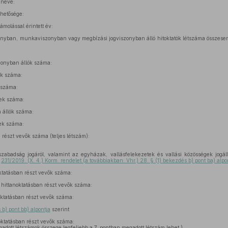
 neve:
rhetősége:
ámolással érintett év:
onyban, munkaviszonyban vagy megbízási jogviszonyban álló hitoktatók létszáma összesen: 
zonyban állók száma:
k száma:
 száma:
ek száma:
 állók száma:
ek száma:
 részt vevők száma (teljes létszám):
szabadság jogáról, valamint az egyházak, vallásfelekezetek és vallási közösségek jogál
ó
231/2019. (X. 4.) Korm. rendelet (a továbbiakban: Vhr.) 28. § (1) bekezdés b) pont ba) alpo
oktatásban részt vevők száma:
v hittanoktatásban részt vevők száma:
noktatásban részt vevők száma:
 b) pont bb) alpontja
szerint
noktatásban részt vevők száma:
egadott létszámok összege legfeljebb a 7. pontban megadott létszám lehet.)