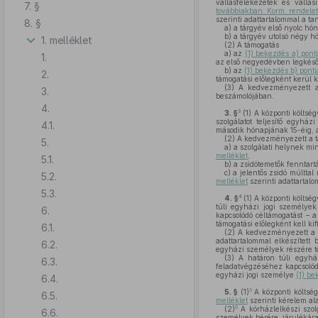
vallásfelekezetek és vallás
7. §
továbbiakban: Korm. rendelet
szerinti adattartalommal a t
8. §
a)
a tárgyév első nyolc hón
b)
a tárgyév utolsó négy hó
1. melléklet
(2)
A támogatás
a)
az
(1) bekezdés a) pont
1.
az első negyedévben legkéső
b)
az
(1) bekezdés b) pontj
2.
támogatási előlegként kerül ki
(3)
A kedvezményezett a 
3.
beszámolójában.
4.
3
3. §
(1)
A központi költség
szolgálatot teljesítő egyh
4.1.
második hónapjának 15-éig, a
(2)
A kedvezményezett a tá
5.
a)
a szolgálati helynek mi
melléklet
,
5.1.
b)
a zsidótemetők fenntartá
c)
a jelentős zsidó múlttal
5.2.
melléklet
szerinti adattartalo
5.3.
4
4. §
(1)
A központi költség
túli egyházi jogi személyek
6.
kapcsolódó céltámogatást – 
támogatási előlegként kell kif
6.1.
(2)
A kedvezményezett a tá
adattartalommal elkészített
6.2.
egyházi személyek részére tö
(3)
A határon túli egyház
6.3.
feladatvégzéséhez kapcsolód
egyházi jogi személye
(1) b
6.4.
5
5. §
(1)
A központi költség
6.5.
melléklet
szerinti kérelem ala
6
(2)
A kórházlelkészi szol
6.6.
személyek bérére, járulékára