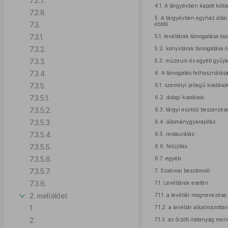
7.2.7.
4.1.
A tárgyévben kapott költs
7.2.8.
5.
A tárgyévben egyház által f
7.3.
ebből
7.3.1.
5.1.
levéltárak támogatása ös
7.3.2.
5.2.
könyvtárak támogatása ö
7.3.3.
5.3.
múzeum és egyéb gyűjte
7.3.4.
6.
A támogatás felhasználás
7.3.5.
6.1.
személyi jellegű kiadások
7.3.5.1.
6.2.
dologi kiadások:
7.3.5.2.
6.3.
tárgyi eszköz beszerzés
7.3.5.3.
6.4.
állománygyarapítás:
7.3.5.4.
6.5.
restaurálás:
7.3.5.5.
6.6.
felújítás:
7.3.5.6.
6.7.
egyéb:
7.3.5.7.
7.
Szakmai beszámoló
7.3.6.
7.1.
Levéltárak esetén
2. melléklet
7.1.1.
a levéltár megnevezése:
1.
7.1.2.
a levéltár alkalmazotta
2.
7.1.3.
az őrzött iratanyag menn