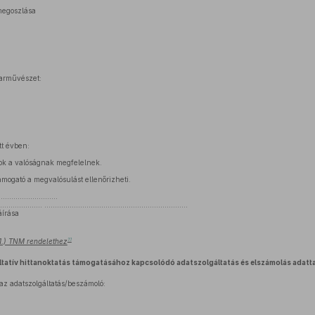
megoszlása
parművészet:
tt évben:
tok a valóságnak megfelelnek.
mogató a megvalósulást ellenőrizheti.
...........................
.................... ....................................................................
áírása
11
21.) TNM rendelethez
ltatív hittanoktatás támogatásához kapcsolódó adatszolgáltatás és elszámolás adatt
az adatszolgáltatás/beszámoló: