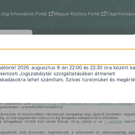
Jogi Információs Portál
Magyar Közlöny Portál
Céginformáció
5/2018. (XII. 21.) TNM rendelet
nálóink! 2026. augusztus 8-án 22:00 és 22:30 óra között ka
öltségvetési céltámogatások folyósításáról és el
Nemzeti Jogszabálytár szolgáltatásában átmeneti
Hatályos: 2021. 09. 01. – 2022. 12. 31.
kadásokra lehet számítani. Szíves türelmüket és megért
ó
2011. évi CXCV. törvény 109. § (5) bekezdésében
kapott felhatalmazás alapján, az áll
11. (XII. 31.) Korm. rendelet 1. melléklet I. pont 10. alpont
a)
pontjában meghatározott 
és hatásköréről szóló
94/2018. (V. 22.) Korm. rendelet 64. § (1) bekezdés 2. pontjában
m
gyetértésben – a következőket rendelem el:
jtemények és közművelődési intézmények támogatása négy egyenlő részletben, negye
ig, az első negyedévben március 31-éig támogatási előlegként kerül kifizetésre.
támogatással érintett évet követő február 28-ig számol el az
1. melléklet
szerinti
égvetésről szóló törvényben meghatározott, a lelkiismereti és vallásszabadság jog