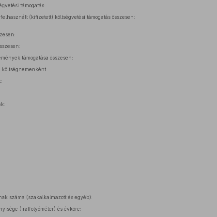
égvetési támogatás:
elhasznált (kifizetett) költségvetési támogatás összesen:
szesen:
sszesen:
mények támogatása összesen:
a költségnemenként
:
ek:
inak száma (szakalkalmazott és egyéb):
yisége (iratfolyóméter) és évköre: