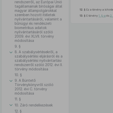
rendszerről, az Európai Unió
tagállamainak bíróságai által
12. §
Ez a törvény a kihird
magyar állampolgárokkal
szemben hozott ítéletek
13. §
E törvény
1. §-a
és
2.
nyilvántartásáról, valamint a
bűnügyi és rendészeti
biometrikus adatok
nyilvántartásáról szóló
2009. évi XLVII. törvény
módosítása
9. §
8. A szabálysértésekről, a
szabálysértési eljárásról és a
szabálysértési nyilvántartási
rendszerről szóló 2012. évi II.
törvény módosítása
10. §
9. A Büntető
Törvénykönyvről szóló
2012. évi C. törvény
módosítása
11. §
10. Záró rendelkezések
12. §