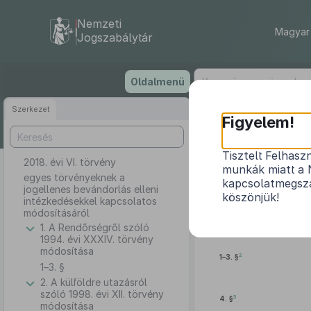
Nemzeti
Magyar 
Jogszabálytár
Ugrás
Oldalmenü
a
tartalomra
Szerkezet
Figyelem!
Tisztelt Felhasz
2018. évi VI. törvény
egyes törvénye
munkák miatt a 
egyes törvényeknek a
kapcsolatmegsza
jogellenes bevándorlás elleni
köszönjük!
intézkedésekkel kapcsolatos
módosításáról
1. A Rendőrségről szóló
1994. évi XXXIV. törvény
módosítása
2
1–3. §
1–3. §
2. A külföldre utazásról
szóló 1998. évi XII. törvény
3
4. §
módosítása