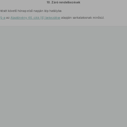
10.
Záró rendelkezések
etését követő hónap első napján lép hatályba.
 §-a
az
Alaptörvény 46. cikk (6) bekezdése
alapján sarkalatosnak minősül.