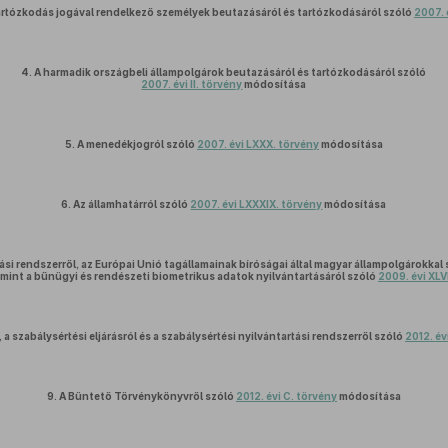
rtózkodás jogával rendelkező személyek beutazásáról és tartózkodásáról szóló
2007. 
4.
A harmadik országbeli állampolgárok beutazásáról és tartózkodásáról szóló
2007. évi II. törvény
módosítása
5.
A menedékjogról szóló
2007. évi LXXX. törvény
módosítása
6.
Az államhatárról szóló
2007. évi LXXXIX. törvény
módosítása
ási rendszerről, az Európai Unió tagállamainak bíróságai által magyar állampolgárokkal
lamint a bűnügyi és rendészeti biometrikus adatok nyilvántartásáról szóló
2009. évi XLV
 a szabálysértési eljárásról és a szabálysértési nyilvántartási rendszerről szóló
2012. évi
9.
A Büntető Törvénykönyvről szóló
2012. évi C. törvény
módosítása