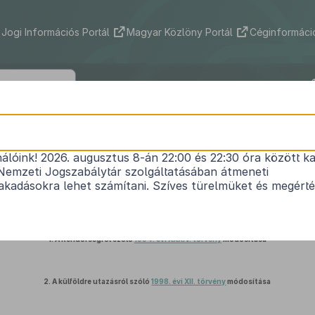
Jogi Információs Portál
Magyar Közlöny Portál
Céginformáció
2018. évi VI. törvény
nálóink! 2026. augusztus 8-án 22:00 és 22:30 óra között ka
knek a jogellenes bevándorlás elleni intézkedések
Nemzeti Jogszabálytár szolgáltatásában átmeneti
1
módosításáról
kadásokra lehet számítani. Szíves türelmüket és megért
Hatályos: 2018. 07. 02. –
1.
A Rendőrségről szóló
1994. évi XXXIV. törvény
módosítása
2.
A külföldre utazásról szóló
1998. évi XII. törvény
módosítása