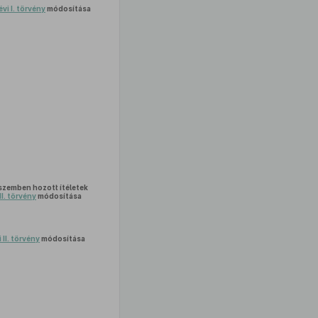
évi I. törvény
módosítása
 szemben hozott ítéletek
II. törvény
módosítása
 II. törvény
módosítása