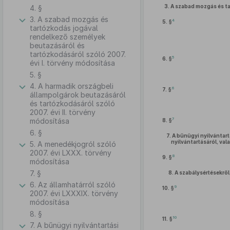
3.
A szabad mozgás és ta
4. §
3. A szabad mozgás és
4
5. §
tartózkodás jogával
rendelkező személyek
beutazásáról és
tartózkodásáról szóló 2007.
5
6. §
évi I. törvény módosítása
5. §
4. A harmadik országbeli
6
7. §
állampolgárok beutazásáról
és tartózkodásáról szóló
2007. évi II. törvény
7
módosítása
8. §
6. §
7.
A bűnügyi nyilvántart
nyilvántartásáról, va
5. A menedékjogról szóló
2007. évi LXXX. törvény
8
9. §
módosítása
7. §
8.
A szabálysértésekről,
6. Az államhatárról szóló
9
10. §
2007. évi LXXXIX. törvény
módosítása
8. §
10
11. §
7. A bűnügyi nyilvántartási