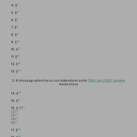
5
4. §
6
5. §
7
6. §
8
7. §
9
8. §
10
9. §
11
10. §
12
11. §
13
12. §
14
13. §
2.
A társasági adóról és az osztalékadóról szóló
1996. évi LXXXI. törvény
módosítása
15
14. §
16
15. §
17
16. §
(1)
18
(2)
19
(3)
20
(4)
21
(5)
22
17. §
23