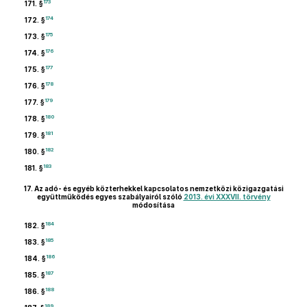
173
171. §
174
172. §
175
173. §
176
174. §
177
175. §
178
176. §
179
177. §
180
178. §
181
179. §
182
180. §
183
181. §
17.
Az adó- és egyéb közterhekkel kapcsolatos nemzetközi közigazgatási
együttműködés egyes szabályairól szóló
2013. évi XXXVII. törvény
módosítása
184
182. §
185
183. §
186
184. §
187
185. §
188
186. §
189