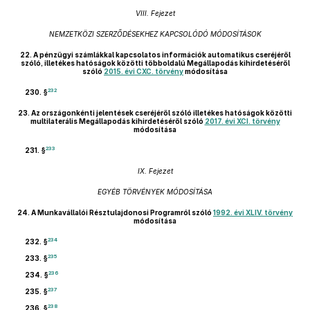
VIII. Fejezet
NEMZETKÖZI SZERZŐDÉSEKHEZ KAPCSOLÓDÓ MÓDOSÍTÁSOK
22.
A pénzügyi számlákkal kapcsolatos információk automatikus cseréjéről
szóló, illetékes hatóságok közötti többoldalú Megállapodás kihirdetéséről
szóló
2015. évi CXC. törvény
módosítása
232
230. §
23.
Az országonkénti jelentések cseréjéről szóló illetékes hatóságok közötti
multilaterális Megállapodás kihirdetéséről szóló
2017. évi XCI. törvény
módosítása
233
231. §
IX. Fejezet
EGYÉB TÖRVÉNYEK MÓDOSÍTÁSA
24.
A Munkavállalói Résztulajdonosi Programról szóló
1992. évi XLIV. törvény
módosítása
234
232. §
235
233. §
236
234. §
237
235. §
238
236. §