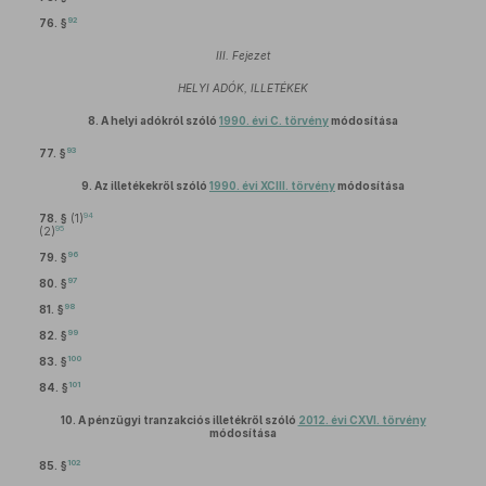
92
76. §
III. Fejezet
HELYI ADÓK, ILLETÉKEK
8.
A helyi adókról szóló
1990. évi C. törvény
módosítása
93
77. §
9.
Az illetékekről szóló
1990. évi XCIII. törvény
módosítása
94
78. §
(1)
95
(2)
96
79. §
97
80. §
98
81. §
99
82. §
100
83. §
101
84. §
10.
A pénzügyi tranzakciós illetékről szóló
2012. évi CXVI. törvény
módosítása
102
85. §