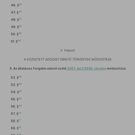
59
46. §
60
47. §
61
48. §
62
49. §
63
50. §
64
51. §
II. Fejezet
A KÖZVETETT ADÓZÁST ÉRINTŐ TÖRVÉNYEK MÓDOSÍTÁSA
6.
Az általános forgalmi adóról szóló
2007. évi CXXVII. törvény
módosítása
65
52. §
66
53. §
67
54. §
68
55. §
69
56. §
70
57. §
71
58. §
72
59. §
73