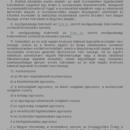
8.
Külföldi kiküldetés esetén alapbér:
az adott munkakörben foglalkoztatott
kiküldetését megelőző egy évben a munkavállaló teljesítményétől, ledolgozott
munkaidejétől közvetlenül függő, a munkavállaló alapbérén vagy az alkalmazott
bérformán alapuló, a munkaszerződés alapján ténylegesen számfejtett és
kifizetett munkabér (a statisztikai elszámolások szerinti törzsbér) havi átlagos
összege, ennek hiányában a tárgyhavi alapbér;
9.
mezőgazdasági őstermelő:
az
Szja tv.
szerint mezőgazdasági őstermelőnek
minősülő természetes személy;
10. mezőgazdasági kistermelő: az
Szja tv.
szerint mezőgazdasági
kistermelőnek minősülő természetes személy;
11.
minimálbér:
az év első napján érvényes kötelező legkisebb munkabér havi
összege, kivéve az e törvény egyéni és társas vállalkozókra vonatkozó
rendelkezéseiben említett minimálbért, amely a tárgyhónap első napján, a teljes
munkaidőre érvényes garantált bérminimum havi összege, ha az egyéni
vállalkozó személyesen végzett főtevékenysége vagy a társas vállalkozó
főtevékenysége legalább középfokú iskolai végzettséget vagy középfokú
szakképzettséget igényel, ennek hiányában az év első napján érvényes
kötelező legkisebb munkabér havi összege;
12.
munkaviszony:
a)
az Mt-ben meghatározott munkaviszony,
b)
a közalkalmazotti jogviszony,
c)
a közszolgálati jogviszony, az állami szolgálati jogviszony, a kormányzati
szolgálati viszony,
d)
a bírósági jogviszony,
e)
az igazságügyi alkalmazotti szolgálati viszony,
f)
az ügyészségi szolgálati jogviszony,
g)
a nevelőszülői foglalkoztatási jogviszony,
h)
az ösztöndíjas foglalkoztatási jogviszony,
i)
a közfoglalkoztatási jogviszony,
j)
a Magyar Honvédség, a rendvédelmi szervek, az Országgyűlési Őrség, a