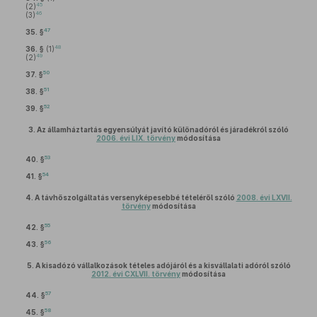
45
(2)
46
(3)
47
35. §
48
36. §
(1)
49
(2)
50
37. §
51
38. §
52
39. §
3.
Az államháztartás egyensúlyát javító különadóról és járadékról szóló
2006. évi LIX. törvény
módosítása
53
40. §
54
41. §
4.
A távhőszolgáltatás versenyképesebbé tételéről szóló
2008. évi LXVII.
törvény
módosítása
55
42. §
56
43. §
5.
A kisadózó vállalkozások tételes adójáról és a kisvállalati adóról szóló
2012. évi CXLVII. törvény
módosítása
57
44. §
58
45. §