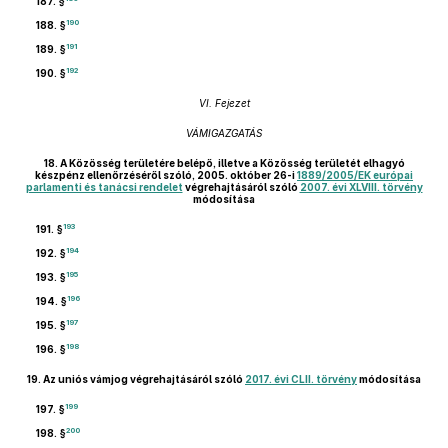
187. §
190
188. §
191
189. §
192
190. §
VI. Fejezet
VÁMIGAZGATÁS
18.
A Közösség területére belépő, illetve a Közösség területét elhagyó
készpénz ellenőrzéséről szóló, 2005. október 26-i
1889/2005/EK európai
parlamenti és tanácsi rendelet
végrehajtásáról szóló
2007. évi XLVIII. törvény
módosítása
193
191. §
194
192. §
195
193. §
196
194. §
197
195. §
198
196. §
19.
Az uniós vámjog végrehajtásáról szóló
2017. évi CLII. törvény
módosítása
199
197. §
200
198. §