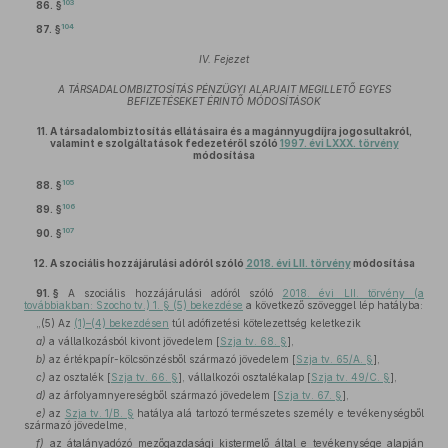
103
86. §
104
87. §
IV. Fejezet
A TÁRSADALOMBIZTOSÍTÁS PÉNZÜGYI ALAPJAIT MEGILLETŐ EGYES
BEFIZETÉSEKET ÉRINTŐ MÓDOSÍTÁSOK
11.
A társadalombiztosítás ellátásaira és a magánnyugdíjra jogosultakról,
valamint e szolgáltatások fedezetéről szóló
1997. évi LXXX. törvény
módosítása
105
88. §
106
89. §
107
90. §
12.
A szociális hozzájárulási adóról szóló
2018. évi LII. törvény
módosítása
91. §
A szociális hozzájárulási adóról szóló
2018. évi LII. törvény (a
továbbiakban: Szocho tv.) 1. § (5) bekezdése
a következő szöveggel lép hatályba:
„(5) Az
(1)–(4) bekezdésen
túl adófizetési kötelezettség keletkezik
a)
a vállalkozásból kivont jövedelem [
Szja tv. 68. §
],
b)
az értékpapír-kölcsönzésből származó jövedelem [
Szja tv. 65/A. §
],
c)
az osztalék [
Szja tv. 66. §
], vállalkozói osztalékalap [
Szja tv. 49/C. §
],
d)
az árfolyamnyereségből származó jövedelem [
Szja tv. 67. §
],
e)
az
Szja tv. 1/B. §
hatálya alá tartozó természetes személy e tevékenységből
származó jövedelme,
f)
az átalányadózó mezőgazdasági kistermelő által e tevékenysége alapján