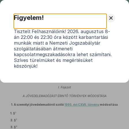
Nemzeti
Jogszabálytár
+
Figyelem!
2018. évi LXXXII. törvény
Tisztelt Felhasználóink! 2026. augusztus 8-
án 22:00 és 22:30 óra között karbantartási
az egyes adótörvények uniós
munkák miatt a Nemzeti Jogszabálytár
kötelezettségekhez kapcsolódó, valamint
szolgáltatásában átmeneti
egyes törvények adóigazgatási tárgyú
kapcsolatmegszakadásokra lehet számítani.
1
módosításáról
Szíves türelmüket és megértésüket
köszönjük!
Hatályos: 2023. 01. 02. –
I. Fejezet
A JÖVEDELEMADÓZÁST ÉRINTŐ TÖRVÉNYEK MÓDOSÍTÁSA
1.
A személyi jövedelemadóról szóló
1995. évi CXVII. törvény
módosítása
2
1. §
3
2. §
4
3. §