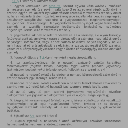
„
34. §
E törvény alkalmazásában:
1.
egyéni vállalkozó:
az
Szja tv.
szerint egyéni vállalkozónak minősülő
természetes személy (az egyéni vállalkozóról és az egyéni cégről szóló törvény
szerinti egyéni vállalkozói nyilvántartásban szereplő természetes személy akkor
is, ha a nyilvántartásban rögzített tevékenysége ingatlan-bérbeadás vagy egyéb
szálláshely-szolgáltatás), valamint a gyógyszerészeti magántevékenységet,
falugondnoki tevékenységet, tanyagondnoki tevékenységet végző természetes
személy, a szociális szolgáltató tevékenység folytatásához szükséges
engedéllyel rendelkező természetes személy;
2.
fogvatartott:
akinek őrizetét rendelték el; az a személy, aki olyan bűnügyi
felügyelet alatt áll, amelynek során a bíróság előírta számára, hogy lakást, egyéb
helyiséget, intézményt, vagy ahhoz tartozó bekerített helyet engedély nélkül
nem hagyhat el; a letartóztatott; az elzárást, a szabadságvesztést töltő személy;
valamint a kényszergyógykezelés vagy előzetes kényszergyógykezelés alatt álló
személy;
3.
harmadik állam:
a
Tbj.
-ben ilyenként meghatározott állam;
4.
az iskolaszövetkezet és a nappali rendszerű oktatás keretében
tanulmányokat folytató tanuló, hallgató tagja között fennálló jogviszony
tekintetében tanulmányokat folytató tanuló, hallgató:
az a személy, aki
a)
nappali rendszerű oktatás keretében a nemzeti köznevelésről szóló törvény
szerinti tanulói jogviszonnyal rendelkezik,
b)
nappali rendszerű oktatás keretében a nemzeti felsőoktatásról szóló törvény
szerinti nem szünetelő (aktív) hallgatói jogviszonnyal rendelkezik, vagy
c)
az
a)
vagy
b)
pont szerinti jogviszonya megszűnését követően
diákigazolványra jogosult, a diákigazolványra való jogosultsága lejártáig;
5.
kiegészítő tevékenységet folytató egyéni, társas vállalkozó:
aki vállalkozói
tevékenységet saját jogú nyugdíjasként folytat, továbbá az az özvegyi
nyugdíjban részesülő személy, aki a reá irányadó öregségi nyugdíjkorhatárt
betöltötte.
6.
kifizető:
az
Art.
szerinti kifizető
7.
külföldi kifizető:
a belföldön állandó lakóhellyel, szokásos tartózkodási
hellyel, székhellyel nem rendelkező személy;