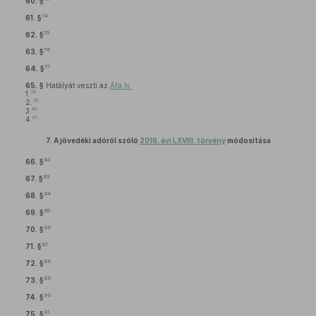
60. §
74
61. §
75
62. §
76
63. §
77
64. §
65. §
Hatályát veszti az
Áfa tv.
78
1.
79
2.
80
3.
81
4.
7.
A jövedéki adóról szóló
2016. évi LXVIII. törvény
módosítása
82
66. §
83
67. §
84
68. §
85
69. §
86
70. §
87
71. §
88
72. §
89
73. §
90
74. §
91
75. §