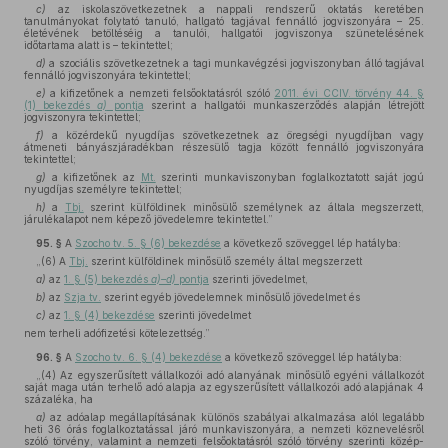
c)
az iskolaszövetkezetnek a nappali rendszerű oktatás keretében
tanulmányokat folytató tanuló, hallgató tagjával fennálló jogviszonyára – 25.
életévének betöltéséig a tanulói, hallgatói jogviszonya szünetelésének
időtartama alatt is – tekintettel;
d)
a szociális szövetkezetnek a tagi munkavégzési jogviszonyban álló tagjával
fennálló jogviszonyára tekintettel;
e)
a kifizetőnek a nemzeti felsőoktatásról szóló
2011. évi CCIV. törvény 44. §
(1) bekezdés
a)
pontja
szerint a hallgatói munkaszerződés alapján létrejött
jogviszonyra tekintettel;
f)
a közérdekű nyugdíjas szövetkezetnek az öregségi nyugdíjban vagy
átmeneti bányászjáradékban részesülő tagja között fennálló jogviszonyára
tekintettel;
g)
a kifizetőnek az
Mt.
szerinti munkaviszonyban foglalkoztatott saját jogú
nyugdíjas személyre tekintettel;
h)
a
Tbj.
szerint külföldinek minősülő személynek az általa megszerzett,
járulékalapot nem képező jövedelemre tekintettel.”
95. §
A
Szocho tv. 5. § (6) bekezdése
a következő szöveggel lép hatályba:
„(6) A
Tbj.
szerint külföldinek minősülő személy által megszerzett
a)
az
1. § (5) bekezdés
a)–d)
pontja
szerinti jövedelmet,
b)
az
Szja tv.
szerint egyéb jövedelemnek minősülő jövedelmet és
c)
az
1. § (4) bekezdése
szerinti jövedelmet
nem terheli adófizetési kötelezettség.”
96. §
A
Szocho tv. 6. § (4) bekezdése
a következő szöveggel lép hatályba:
„(4) Az egyszerűsített vállalkozói adó alanyának minősülő egyéni vállalkozót
saját maga után terhelő adó alapja az egyszerűsített vállalkozói adó alapjának 4
százaléka, ha
a)
az adóalap megállapításának különös szabályai alkalmazása alól legalább
heti 36 órás foglalkoztatással járó munkaviszonyára, a nemzeti köznevelésről
szóló törvény, valamint a nemzeti felsőoktatásról szóló törvény szerinti közép-