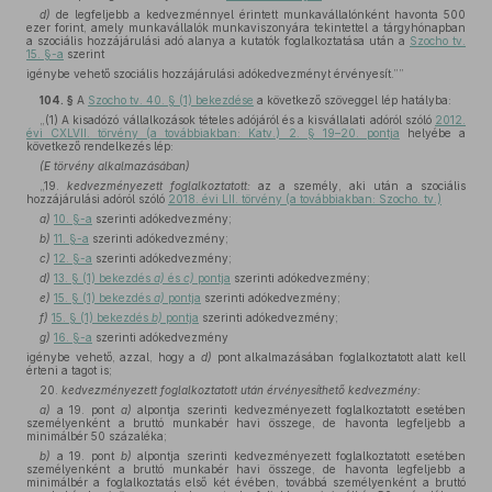
d)
de legfeljebb a kedvezménnyel érintett munkavállalónként havonta 500
ezer forint, amely munkavállalók munkaviszonyára tekintettel a tárgyhónapban
a szociális hozzájárulási adó alanya a kutatók foglalkoztatása után a
Szocho tv.
15. §-a
szerint
igénybe vehető szociális hozzájárulási adókedvezményt érvényesít.””
104. §
A
Szocho tv. 40. § (1) bekezdése
a következő szöveggel lép hatályba:
„(1) A kisadózó vállalkozások tételes adójáról és a kisvállalati adóról szóló
2012.
évi CXLVII. törvény (a továbbiakban: Katv.) 2. § 19–20. pontja
helyébe a
következő rendelkezés lép:
(E törvény alkalmazásában)
„19.
kedvezményezett foglalkoztatott:
az a személy, aki után a szociális
hozzájárulási adóról szóló
2018. évi LII. törvény (a továbbiakban: Szocho. tv.)
a)
10. §-a
szerinti adókedvezmény;
b)
11. §-a
szerinti adókedvezmény;
c)
12. §-a
szerinti adókedvezmény;
d)
13. § (1) bekezdés
a)
és
c)
pontja
szerinti adókedvezmény;
e)
15. § (1) bekezdés
a)
pontja
szerinti adókedvezmény;
f)
15. § (1) bekezdés
b)
pontja
szerinti adókedvezmény;
g)
16. §-a
szerinti adókedvezmény
igénybe vehető, azzal, hogy a
d)
pont alkalmazásában foglalkoztatott alatt kell
érteni a tagot is;
20.
kedvezményezett foglalkoztatott után érvényesíthető kedvezmény:
a)
a 19. pont
a)
alpontja szerinti kedvezményezett foglalkoztatott esetében
személyenként a bruttó munkabér havi összege, de havonta legfeljebb a
minimálbér 50 százaléka;
b)
a 19. pont
b)
alpontja szerinti kedvezményezett foglalkoztatott esetében
személyenként a bruttó munkabér havi összege, de havonta legfeljebb a
minimálbér a foglalkoztatás első két évében, továbbá személyenként a bruttó