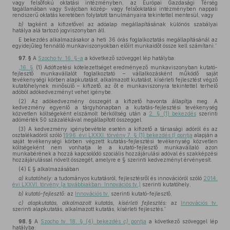
vagy felsőfokú oktatási intézményben, az Európai Gazdasági Térség
tagállamában vagy Svájcban közép- vagy felsőoktatási intézményben nappali
rendszerű oktatás keretében folytatott tanulmányaira tekintettel mentesül, vagy
b)
tagként a kifizetővel az adóalap megállapításának különös szabályai
hatálya alá tartozó jogviszonyban áll.
E bekezdés alkalmazásakor a heti 36 órás foglalkoztatás megállapításánál az
egyidejűleg fennálló munkaviszonyokban előírt munkaidőt össze kell számítani.”
97. §
A
Szocho tv. 16. §-a
a következő szöveggel lép hatályba:
„
16. §
(1) Adófizetési kötelezettséget eredményező munkaviszonyban kutató-
fejlesztő munkavállalót foglalkoztató – vállalkozásként működő saját
tevékenységi körben alapkutatást, alkalmazott kutatást, kísérleti fejlesztést végző
kutatóhelynek minősülő – kifizető, az őt e munkaviszonyra tekintettel terhelő
adóból adókedvezményt vehet igénybe.
(2) Az adókedvezmény összegét a kifizető havonta állapítja meg. A
kedvezmény egyenlő a tárgyhónapban a kutatás-fejlesztési tevékenység
közvetlen költségeként elszámolt bérköltség után a
2. § (1) bekezdés
szerinti
adómérték 50 százalékával megállapított összeggel.
(3) A kedvezmény igénybevétele esetén a kifizető a társasági adóról és az
osztalékadóról szóló
1996. évi LXXXI. törvény 7. § (1) bekezdés
t)
pontja
alapján a
saját tevékenységi körben végzett kutatás-fejlesztési tevékenység közvetlen
költségeként nem vonhatja le a kutató-fejlesztő munkavállaló azon
munkabérének a hozzá kapcsolódó szociális hozzájárulási adóval és szakképzési
hozzájárulással növelt összegét, amelyre e § szerinti kedvezményt érvényesít.
(4) E § alkalmazásában
a)
kutatóhely:
a tudományos kutatásról, fejlesztésről és innovációról szóló
2014.
évi LXXVI. törvény (a továbbiakban: Innovációs tv.)
szerinti kutatóhely,
b)
kutató-fejlesztő:
az
Innovációs tv.
szerinti kutató-fejlesztő,
c)
alapkutatás, alkalmazott kutatás, kísérleti fejlesztés:
az
Innovációs tv.
szerinti alapkutatás, alkalmazott kutatás, kísérleti fejlesztés.”
98. §
A
Szocho tv. 18. § (4) bekezdés
c)
pontja
a következő szöveggel lép
hatályba: