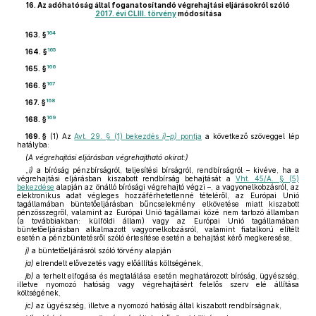
16.
Az adóhatóság által foganatosítandó végrehajtási eljárásokról szóló
2017. évi CLIII. törvény
módosítása
164
163. §
165
164. §
166
165. §
167
166. §
168
167. §
169
168. §
169. §
(1)
Az
Avt. 29. § (1) bekezdés
i)–p)
pontja
a következő szöveggel lép
hatályba:
(A végrehajtási eljárásban végrehajtható okirat:)
„
i)
a bíróság pénzbírságról, teljesítési bírságról, rendbírságról – kivéve, ha a
végrehajtási eljárásban kiszabott rendbírság behajtását a
Vht. 45/A. § (5)
bekezdése
alapján az önálló bírósági végrehajtó végzi –, a vagyonelkobzásról, az
elektronikus adat végleges hozzáférhetetlenné tételéről, az Európai Unió
tagállamában büntetőeljárásban bűncselekmény elkövetése miatt kiszabott
pénzösszegről, valamint az Európai Unió tagállamai közé nem tartozó államban
(a továbbiakban: külföldi állam) vagy az Európai Unió tagállamában
büntetőeljárásban alkalmazott vagyonelkobzásról, valamint fiatalkorú elítélt
esetén a pénzbüntetésről szóló értesítése esetén a behajtást kérő megkeresése,
j)
a büntetőeljárásról szóló törvény alapján
ja)
elrendelt elővezetés vagy előállítás költségének,
jb)
a terhelt elfogása és megtalálása esetén meghatározott bíróság, ügyészség,
illetve nyomozó hatóság vagy végrehajtásért felelős szerv elé állítása
költségének,
jc)
az ügyészség, illetve a nyomozó hatóság által kiszabott rendbírságnak,