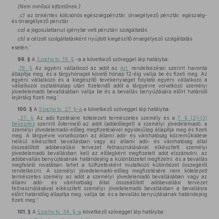
(Nem minősül kifizetőnek:)
„
c)
az önkéntes kölcsönös egészségpénztár, önsegélyező pénztár, egészség-
és önsegélyező pénztár
ca)
a jogosulatlanul igénybe vett pénztári szolgáltatás
cb)
a célzott szolgáltatásként nyújtott kiegészítő önsegélyező szolgáltatás
esetén,”
99. §
A
Szocho tv. 19. §
-a a következő szöveggel lép hatályba:
„
19. §
Az egyéni vállalkozó az adót az
Art.
rendelkezései szerint havonta
állapítja meg, és a tárgyhónapot követő hónap 12-éig vallja be és fizeti meg. Az
egyéni vállalkozó és a kiegészítő tevékenységet folytató egyéni vállalkozó a
vállalkozói osztalékalap után fizetendő adót a tárgyévre vonatkozó személyi
jövedelemadó bevallásában vallja be és a bevallás benyújtására előírt határidő
lejártáig fizeti meg.”
100. §
A
Szocho tv. 27. §-a
a következő szöveggel lép hatályba:
„
27. §
Az adó fizetésére kötelezett természetes személy és a
7. § (2)–(3)
bekezdés
szerinti őstermelő az adót (adóelőleget) a személyi jövedelemadó, a
személyi jövedelemadó-előleg megfizetésével egyidejűleg állapítja meg és fizeti
meg. A tárgyévre vonatkozóan az állami adó- és vámhatóság közreműködése
nélkül elkészített bevallásban vagy az állami adó- és vámhatóság által
összeállított adóbevallási tervezet felhasználásával elkészített személyi
jövedelemadó bevallásban kell az előlegként megfizetett adót elszámolni, az
adóbevallás benyújtásának határidejéig a különbözetet megfizetni, és a bevallás
megfelelő rovatában lehet a túlfizetésként mutatkozó különbözet összegéről
rendelkezni. A személyi jövedelemadó-előleg megfizetésére nem kötelezett
természetes személy az adót a személyi jövedelemadó bevallásában vagy az
állami adó- és vámhatóság által összeállított adóbevallási tervezet
felhasználásával elkészített személyi jövedelemadó bevallásban a bevallásra
előírt határidőig állapítja meg, vallja be, és a bevallás benyújtásának határidejéig
fizeti meg.”
101. §
A
Szocho tv. 34. §-a
következő szöveggel lép hatályba: