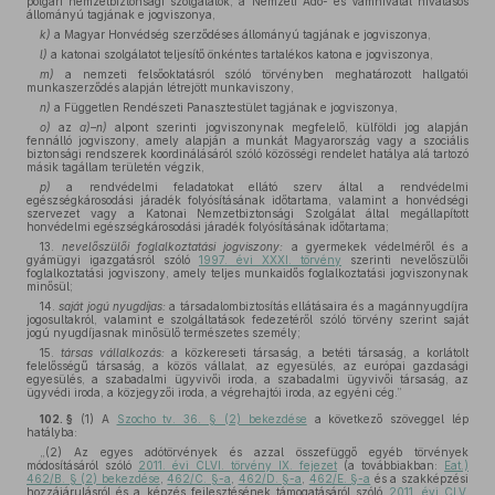
polgári nemzetbiztonsági szolgálatok, a Nemzeti Adó- és Vámhivatal hivatásos
állományú tagjának e jogviszonya,
k)
a Magyar Honvédség szerződéses állományú tagjának e jogviszonya,
l)
a katonai szolgálatot teljesítő önkéntes tartalékos katona e jogviszonya,
m)
a nemzeti felsőoktatásról szóló törvényben meghatározott hallgatói
munkaszerződés alapján létrejött munkaviszony,
n)
a Független Rendészeti Panasztestület tagjának e jogviszonya,
o)
az
a)–n)
alpont szerinti jogviszonynak megfelelő, külföldi jog alapján
fennálló jogviszony, amely alapján a munkát Magyarország vagy a szociális
biztonsági rendszerek koordinálásáról szóló közösségi rendelet hatálya alá tartozó
másik tagállam területén végzik,
p)
a rendvédelmi feladatokat ellátó szerv által a rendvédelmi
egészségkárosodási járadék folyósításának időtartama, valamint a honvédségi
szervezet vagy a Katonai Nemzetbiztonsági Szolgálat által megállapított
honvédelmi egészségkárosodási járadék folyósításának időtartama;
13.
nevelőszülői foglalkoztatási jogviszony:
a gyermekek védelméről és a
gyámügyi igazgatásról szóló
1997. évi XXXI. törvény
szerinti nevelőszülői
foglalkoztatási jogviszony, amely teljes munkaidős foglalkoztatási jogviszonynak
minősül;
14.
saját jogú nyugdíjas:
a társadalombiztosítás ellátásaira és a magánnyugdíjra
jogosultakról, valamint e szolgáltatások fedezetéről szóló törvény szerint saját
jogú nyugdíjasnak minősülő természetes személy;
15.
társas vállalkozás:
a közkereseti társaság, a betéti társaság, a korlátolt
felelősségű társaság, a közös vállalat, az egyesülés, az európai gazdasági
egyesülés, a szabadalmi ügyvivői iroda, a szabadalmi ügyvivői társaság, az
ügyvédi iroda, a közjegyzői iroda, a végrehajtói iroda, az egyéni cég.”
102. §
(1)
A
Szocho tv. 36. § (2) bekezdése
a következő szöveggel lép
hatályba:
„(2) Az egyes adótörvények és azzal összefüggő egyéb törvények
módosításáról szóló
2011. évi CLVI. törvény IX. fejezet
(a továbbiakban:
Eat.)
462/B. § (2) bekezdése
,
462/C. §-a
,
462/D. §-a
,
462/E. §-a
és a szakképzési
hozzájárulásról és a képzés fejlesztésének támogatásáról szóló
2011. évi CLV.