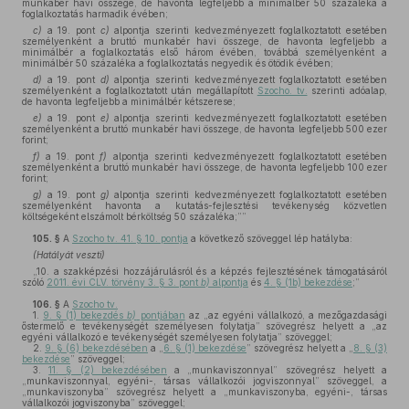
munkabér havi összege, de havonta legfeljebb a minimálbér 50 százaléka a
foglalkoztatás harmadik évében;
c)
a 19. pont
c)
alpontja szerinti kedvezményezett foglalkoztatott esetében
személyenként a bruttó munkabér havi összege, de havonta legfeljebb a
minimálbér a foglalkoztatás első három évében, továbbá személyenként a
minimálbér 50 százaléka a foglalkoztatás negyedik és ötödik évében;
d)
a 19. pont
d)
alpontja szerinti kedvezményezett foglalkoztatott esetében
személyenként a foglalkoztatott után megállapított
Szocho. tv.
szerinti adóalap,
de havonta legfeljebb a minimálbér kétszerese;
e)
a 19. pont
e)
alpontja szerinti kedvezményezett foglalkoztatott esetében
személyenként a bruttó munkabér havi összege, de havonta legfeljebb 500 ezer
forint;
f)
a 19. pont
f)
alpontja szerinti kedvezményezett foglalkoztatott esetében
személyenként a bruttó munkabér havi összege, de havonta legfeljebb 100 ezer
forint;
g)
a 19. pont
g)
alpontja szerinti kedvezményezett foglalkoztatott esetében
személyenként havonta a kutatás-fejlesztési tevékenység közvetlen
költségeként elszámolt bérköltség 50 százaléka;””
105. §
A
Szocho tv. 41. § 10. pontja
a következő szöveggel lép hatályba:
(Hatályát veszti)
„10. a szakképzési hozzájárulásról és a képzés fejlesztésének támogatásáról
szóló
2011. évi CLV. törvény 3. § 3. pont
b)
alpontja
és
4. § (1b) bekezdése
;”
106. §
A
Szocho tv.
1.
9. § (1) bekezdés
b)
pontjában
az „az egyéni vállalkozó, a mezőgazdasági
őstermelő e tevékenységét személyesen folytatja” szövegrész helyett a „az
egyéni vállalkozó e tevékenységét személyesen folytatja” szöveggel;
2.
9. § (6) bekezdésében
a „
6. § (1) bekezdése
” szövegrész helyett a „
8. § (3)
bekezdése
” szöveggel;
3.
11. § (2) bekezdésében
a „munkaviszonnyal” szövegrész helyett a
„munkaviszonnyal, egyéni-, társas vállalkozói jogviszonnyal” szöveggel, a
„munkaviszonyba” szövegrész helyett a „munkaviszonyba, egyéni-, társas
vállalkozói jogviszonyba” szöveggel;