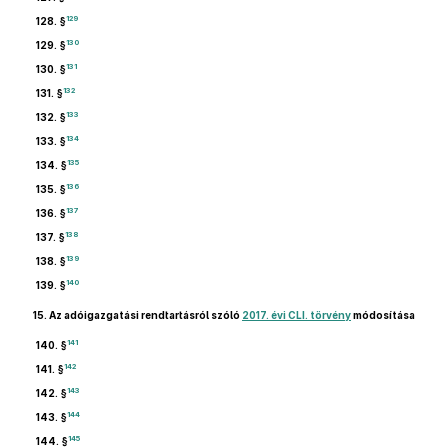
129
128. §
130
129. §
131
130. §
132
131. §
133
132. §
134
133. §
135
134. §
136
135. §
137
136. §
138
137. §
139
138. §
140
139. §
15.
Az adóigazgatási rendtartásról szóló
2017. évi CLI. törvény
módosítása
141
140. §
142
141. §
143
142. §
144
143. §
145
144. §