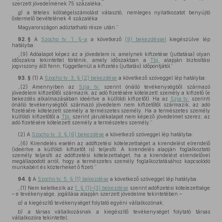
szerzett jövedelmének 75 százaléka,
g)
a tételes költségelszámolást választó, nemleges nyilatkozatot benyújtó
őstermelő bevételének 4 százaléka
Magyarországon adóztatható része után.”
92. §
A
Szocho tv. 1. §-a
a következő
(9) bekezdéssel
kiegészülve lép
hatályba:
„(9) Adóalapot képez az a jövedelem is, amelynek kifizetése (juttatása) olyan
időszakra tekintettel történik, amely időszakban a
Tbj.
alapján biztosítási
jogviszony állt fenn, függetlenül a kifizetés (juttatás) időpontjától.”
93. §
(1)
A
Szocho tv. 3. § (2) bekezdése
a következő szöveggel lép hatályba:
„(2) Amennyiben az
Szja tv.
szerint önálló tevékenységből származó
jövedelem kifizetőtől származik, az adó fizetésére kötelezett személy a kifizető (e
bekezdés alkalmazásában ideértve a külföldi kifizetőt). Ha az
Szja tv.
szerinti
önálló tevékenységből származó jövedelem nem kifizetőtől származik, az adó
fizetésére kötelezett személy a természetes személy. Ha a természetes személy
külföldi kifizetőtől a
Tbj.
szerint járulékalapot nem képező jövedelmet szerez, az
adó fizetésére kötelezett személy a természetes személy.”
(2)
A
Szocho tv. 3. § (6) bekezdése
a következő szöveggel lép hatályba:
„(6) Kirendelés esetén az adófizetési kötelezettséget a kirendelést elrendelő
(ideértve a külföldi kifizetőt is) teljesíti. A kirendelés alapján foglalkoztató
személy teljesíti az adófizetési kötelezettséget, ha a kirendelést elrendelővel
megállapodott arról, hogy a természetes személy foglalkoztatásához kapcsolódó
munkabért és közterheket ő fizeti.”
94. §
A
Szocho tv. 5. § (1) bekezdése
a következő szöveggel lép hatályba:
„(1) Nem keletkezik az
1. § (1)–(3) bekezdése
szerint adófizetési kötelezettsége
– e tevékenysége, jogállása alapján szerzett jövedelme tekintetében –
a)
a kiegészítő tevékenységet folytató egyéni vállalkozónak;
b)
a társas vállalkozásnak a kiegészítő tevékenységet folytató társas
vállalkozóra tekintettel;