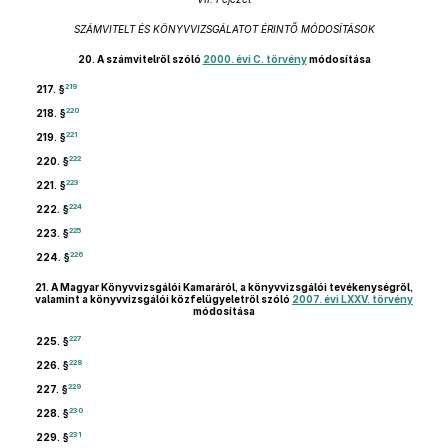
SZÁMVITELT ÉS KÖNYVVIZSGÁLATOT ÉRINTŐ MÓDOSÍTÁSOK
20.
A számvitelről szóló
2000. évi C. törvény
módosítása
219
217. §
220
218. §
221
219. §
222
220. §
223
221. §
224
222. §
225
223. §
226
224. §
21.
A Magyar Könyvvizsgálói Kamaráról, a könyvvizsgálói tevékenységről,
valamint a könyvvizsgálói közfelügyeletről szóló
2007. évi LXXV. törvény
módosítása
227
225. §
228
226. §
229
227. §
230
228. §
231
229. §