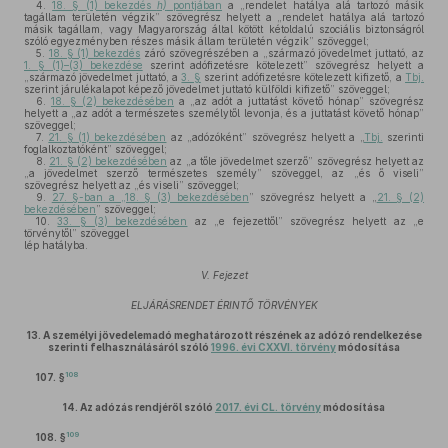
4.
18. § (1) bekezdés
h)
pontjában
a „rendelet hatálya alá tartozó másik
tagállam területén végzik” szövegrész helyett a „rendelet hatálya alá tartozó
másik tagállam, vagy Magyarország által kötött kétoldalú szociális biztonságról
szóló egyezményben részes másik állam területén végzik” szöveggel;
5.
18. § (1) bekezdés
záró szövegrészében a „származó jövedelmet juttató, az
1. § (1)–(3) bekezdése
szerint adófizetésre kötelezett” szövegrész helyett a
„származó jövedelmet juttató, a
3. §
szerint adófizetésre kötelezett kifizető, a
Tbj.
szerint járulékalapot képező jövedelmet juttató külföldi kifizető” szöveggel;
6.
18. § (2) bekezdésében
a „az adót a juttatást követő hónap” szövegrész
helyett a „az adót a természetes személytől levonja, és a juttatást követő hónap”
szöveggel;
7.
21. § (1) bekezdésében
az „adózóként” szövegrész helyett a „
Tbj.
szerinti
foglalkoztatóként” szöveggel;
8.
21. § (2) bekezdésében
az „a tőle jövedelmet szerző” szövegrész helyett az
„a jövedelmet szerző természetes személy” szöveggel, az „és ő viseli”
szövegrész helyett az „és viseli” szöveggel;
9.
27. §-ban a „18. § (3) bekezdésében
” szövegrész helyett a „
21. § (2)
bekezdésében
” szöveggel;
10.
33. § (3) bekezdésében
az „e fejezettől” szövegrész helyett az „e
törvénytől” szöveggel
lép hatályba.
V. Fejezet
ELJÁRÁSRENDET ÉRINTŐ TÖRVÉNYEK
13.
A személyi jövedelemadó meghatározott részének az adózó rendelkezése
szerinti felhasználásáról szóló
1996. évi CXXVI. törvény
módosítása
108
107. §
14.
Az adózás rendjéről szóló
2017. évi CL. törvény
módosítása
109
108. §