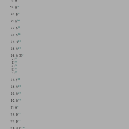
18. §
24
19. §
25
20. §
26
21. §
27
22. §
28
23. §
29
24. §
30
25. §
31
26. §
(1)
32
(2)
33
(3)
34
(4)
35
(5)
36
(6)
37
27. §
38
28. §
39
29. §
40
30. §
41
31. §
42
32. §
43
33. §
44
34. §
(1)