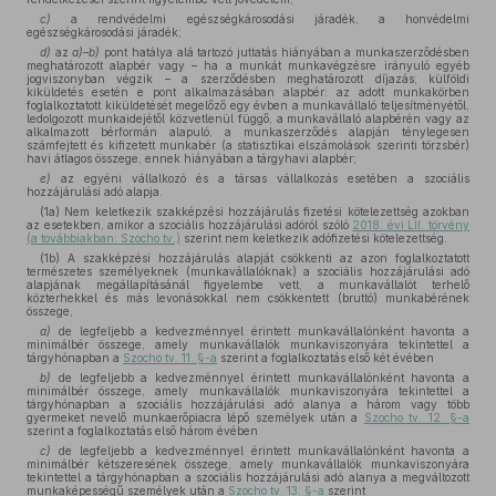
c)
a rendvédelmi egészségkárosodási járadék, a honvédelmi
egészségkárosodási járadék;
d)
az
a)–b)
pont hatálya alá tartozó juttatás hiányában a munkaszerződésben
meghatározott alapbér vagy – ha a munkát munkavégzésre irányuló egyéb
jogviszonyban végzik – a szerződésben meghatározott díjazás; külföldi
kiküldetés esetén e pont alkalmazásában alapbér: az adott munkakörben
foglalkoztatott kiküldetését megelőző egy évben a munkavállaló teljesítményétől,
ledolgozott munkaidejétől közvetlenül függő, a munkavállaló alapbérén vagy az
alkalmazott bérformán alapuló, a munkaszerződés alapján ténylegesen
számfejtett és kifizetett munkabér (a statisztikai elszámolások szerinti törzsbér)
havi átlagos összege, ennek hiányában a tárgyhavi alapbér;
e)
az egyéni vállalkozó és a társas vállalkozás esetében a szociális
hozzájárulási adó alapja.
(1a) Nem keletkezik szakképzési hozzájárulás fizetési kötelezettség azokban
az esetekben, amikor a szociális hozzájárulási adóról szóló
2018. évi LII. törvény
(a továbbiakban: Szocho tv.)
szerint nem keletkezik adófizetési kötelezettség.
(1b) A szakképzési hozzájárulás alapját csökkenti az azon foglalkoztatott
természetes személyeknek (munkavállalóknak) a szociális hozzájárulási adó
alapjának megállapításánál figyelembe vett, a munkavállalót terhelő
közterhekkel és más levonásokkal nem csökkentett (bruttó) munkabérének
összege,
a)
de legfeljebb a kedvezménnyel érintett munkavállalónként havonta a
minimálbér összege, amely munkavállalók munkaviszonyára tekintettel a
tárgyhónapban a
Szocho tv. 11. §-a
szerint a foglalkoztatás első két évében
b)
de legfeljebb a kedvezménnyel érintett munkavállalónként havonta a
minimálbér összege, amely munkavállalók munkaviszonyára tekintettel a
tárgyhónapban a szociális hozzájárulási adó alanya a három vagy több
gyermeket nevelő munkaerőpiacra lépő személyek után a
Szocho tv. 12. §-a
szerint a foglalkoztatás első három évében
c)
de legfeljebb a kedvezménnyel érintett munkavállalónként havonta a
minimálbér kétszeresének összege, amely munkavállalók munkaviszonyára
tekintettel a tárgyhónapban a szociális hozzájárulási adó alanya a megváltozott
munkaképességű személyek után a
Szocho tv. 13. §-a
szerint