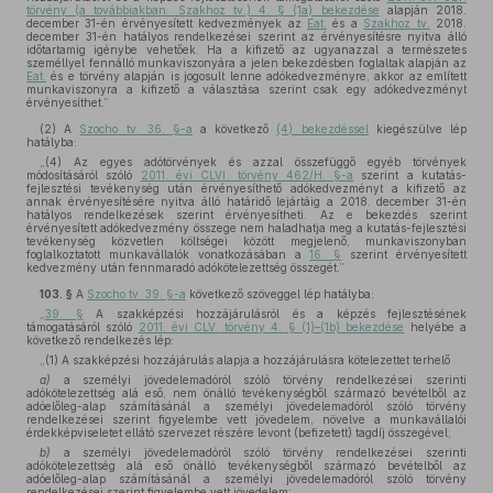
törvény (a továbbiakban: Szakhoz tv.) 4. § (1a) bekezdése
alapján 2018.
december 31-én érvényesített kedvezmények az
Eat.
és a
Szakhoz tv.
2018.
december 31-én hatályos rendelkezései szerint az érvényesítésre nyitva álló
időtartamig igénybe vehetőek. Ha a kifizető az ugyanazzal a természetes
személlyel fennálló munkaviszonyára a jelen bekezdésben foglaltak alapján az
Eat.
és e törvény alapján is jogosult lenne adókedvezményre, akkor az említett
munkaviszonyra a kifizető a választása szerint csak egy adókedvezményt
érvényesíthet.”
(2)
A
Szocho tv. 36. §-a
a következő
(4) bekezdéssel
kiegészülve lép
hatályba:
„(4) Az egyes adótörvények és azzal összefüggő egyéb törvények
módosításáról szóló
2011. évi CLVI. törvény 462/H. §-a
szerint a kutatás-
fejlesztési tevékenység után érvényesíthető adókedvezményt a kifizető az
annak érvényesítésére nyitva álló határidő lejártáig a 2018. december 31-én
hatályos rendelkezések szerint érvényesítheti. Az e bekezdés szerint
érvényesített adókedvezmény összege nem haladhatja meg a kutatás-fejlesztési
tevékenység közvetlen költségei között megjelenő, munkaviszonyban
foglalkoztatott munkavállalók vonatkozásában a
16. §
szerint érvényesített
kedvezmény után fennmaradó adókötelezettség összegét.”
103. §
A
Szocho tv. 39. §-a
következő szöveggel lép hatályba:
„
39. §
A szakképzési hozzájárulásról és a képzés fejlesztésének
támogatásáról szóló
2011. évi CLV. törvény 4. § (1)–(1b) bekezdése
helyébe a
következő rendelkezés lép:
„(1) A szakképzési hozzájárulás alapja a hozzájárulásra kötelezettet terhelő
a)
a személyi jövedelemadóról szóló törvény rendelkezései szerinti
adókötelezettség alá eső, nem önálló tevékenységből származó bevételből az
adóelőleg-alap számításánál a személyi jövedelemadóról szóló törvény
rendelkezései szerint figyelembe vett jövedelem, növelve a munkavállalói
érdekképviseletet ellátó szervezet részére levont (befizetett) tagdíj összegével;
b)
a személyi jövedelemadóról szóló törvény rendelkezései szerinti
adókötelezettség alá eső önálló tevékenységből származó bevételből az
adóelőleg-alap számításánál a személyi jövedelemadóról szóló törvény
rendelkezései szerint figyelembe vett jövedelem;