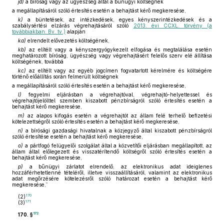
jd)
a bíróság vagy az ügyészség által a bűnügyi költségnek
a megállapításáról szóló értesítés esetén a behajtást kérő megkeresése,
k)
a büntetések, az intézkedések, egyes kényszerintézkedések és a
szabálysértési elzárás végrehajtásáról szóló
2013. évi CCXL. törvény (a
továbbiakban: Bv. tv.)
alapján
ka)
elrendelt elővezetés költségének,
kb)
az elítélt vagy a kényszergyógykezelt elfogása és megtalálása esetén
meghatározott bíróság, ügyészség vagy végrehajtásért felelős szerv elé állítása
költségének, továbbá
kc)
az elítélt vagy az egyéb jogcímen fogvatartott kérelmére és költségére
történő előállítás során felmerült költségnek
a megállapításáról szóló értesítés esetén a behajtást kérő megkeresése,
l)
fegyelmi eljárásban a végrehajtóval, végrehajtó-helyettessel és
végrehajtójelölttel szemben kiszabott pénzbírságról szóló értesítés esetén a
behajtást kérő megkeresése,
m)
az alapos kifogás esetén a végrehajtót az állam felé terhelő befizetési
kötelezettségről szóló értesítés esetén a behajtást kérő megkeresése,
n)
a bírósági gazdasági hivatalnak a közjegyző által kiszabott pénzbírságról
szóló értesítése esetén a behajtást kérő megkeresése,
o)
a pártfogó felügyelői szolgálat által a közvetítői eljárásban megállapított, az
állam által előlegezett és visszatérítendő költségről szóló értesítés esetén a
behajtást kérő megkeresése,
p)
a bűnügyi zárlatot elrendelő, az elektronikus adat ideiglenes
hozzáférhetetlenné tételéről, illetve visszaállításáról, valamint az elektronikus
adat megőrzésére kötelezésről szóló határozat esetén a behajtást kérő
megkeresése,”
170
(2)
171
(3)
172
170. §