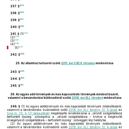
239
237. §
240
238. §
241
239. §
242
240. §
243
241. §
(1)
244
(2)
245
(3)
246
(4)
247
(5)
248
242. §
25.
Az államháztartásról szóló
2011. évi CXCV. törvény
módosítása
249
243. §
250
244. §
251
245. §
26.
Az egyes adótörvények és más kapcsolódó törvények módosításáról,
valamint a bevándorlási különadóról szóló
2018. évi XLI. törvény
módosítása
246. §
(1)
Az egyes adótörvények és más kapcsolódó törvények módosításáról,
valamint a bevándorlási különadóról szóló
2018. évi XLI. törvény 13. §-ának
az
Szja tv. 70. § (2) bekezdését
megállapító rendelkezése a „célzott szolgáltatásra
befizetett összeg” szövegrész a „célzott szolgáltatásra – kivéve a kiegészítő
önsegélyező szolgáltatásra – befizetett összeg” szöveggel lép hatályba.
(2)
Az egyes adótörvények és más kapcsolódó törvények módosításáról,
valamint a bevándorlási különadóról szóló
2018. évi XLI. törvény 13. §-ának
az