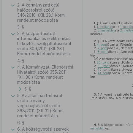
2. A kormányzati célú
hálózatokról szóló
346/2010. (XII. 28.) Korm.
rendelet módosítása
1. §
A közfeladatot ellátó s
3. §
1.
1. melléklet
e az
1. mellék
2.
3. melléklet
e a
2. mellék
3. A központosított
módosul.
informatikai és elektronikus
2. §
(1)
A közfeladatot ellá
hírközlési szolgáltatásokról
1.
4. pont
jában a „Földműv
szóló 309/2011. (XII. 23.)
2.
7. pont
jában a „Nemzetg
3.
8. pont
jában a „Nemzeti
Korm. rendelet módosítása
lép.
(2)
A közfeladatot ellátó s
4. §
1.
30. pont
jában a „Földmű
2.
39. pont
jában a „Nemzet
4. A Kormányzati Ellenőrzési
3.
40. pont
jában a „Hivata
Hivatalról szóló 355/2011.
4.
41. pont
jában a „Nemzet
(XII. 30.) Korm. rendelet
lép.
módosítása
5. §
3. §
A kormányzati célú há
5. Az államháztartásról
„minisztériumok, a Miniszter
szóló törvény
végrehajtásáról szóló
368/2011. (XII. 31.) Korm.
rendelet módosítása
6. §
4. §
A központosított infor
6. A költségvetési szervek
melléklet
lép.