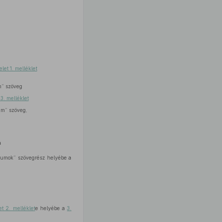
let 1. melléklet
m” szöveg
3. melléklet
um” szöveg,
a
iumok” szövegrész helyébe a
et 2. melléklet
e helyébe a
3.