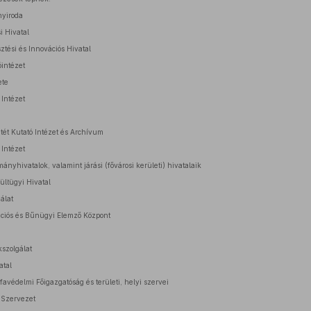
nyiroda
i Hivatal
sztési és Innovációs Hivatal
óintézet
ete
 Intézet
tét Kutató Intézet és Archívum
 Intézet
ányhivatalok, valamint járási (fővárosi kerületi) hivatalaik
ültügyi Hivatal
álat
mációs és Bűnügyi Elemző Központ
szolgálat
atal
avédelmi Főigazgatóság és területi, helyi szervei
 Szervezet