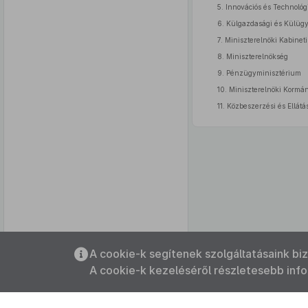
5. Innovációs és Technológ
6. Külgazdasági és Külüg
7. Miniszterelnöki Kabinet
8. Miniszterelnökség
9. Pénzügyminisztérium
10. Miniszterelnöki Kormá
11. Közbeszerzési és Ellátá
Az oldalmenübe visszatéréshez
A cookie-k segítenek szolgáltatásaink bi
használhatja az
ALT + S
billentyűket.
A cookie-k kezeléséről részletesebb inf