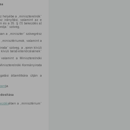
sa
sz helyébe a „miniszterelnök”
az irányítási, valamint az e
n és a 35. § (1) bekezdés a)
olja.” szöveg,
ban a „miniszter” szövegrész
 „minisztériumok, valamint a
roda” szöveg, a „soron kívüli
 kívüli belső ellenőrzésének”
 valamint a Miniszterelnöki
 Miniszterelnöki Kormányiroda
atási államtitkára útján a
pont
ja.
dosítása
kezdés
ében a „minisztérium”