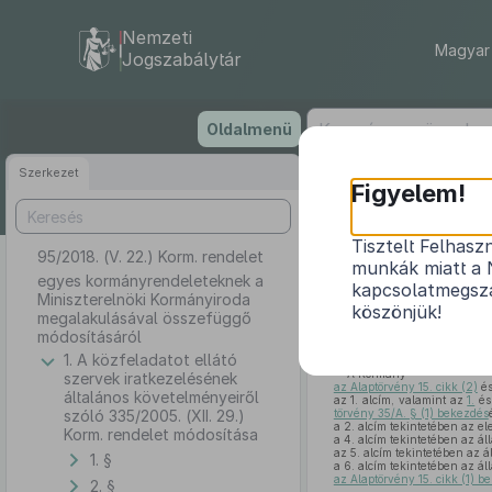
Nemzeti
Magyar 
Jogszabálytár
Ugrás
Oldalmenü
a
tartalomra
Szerkezet
Figyelem!
Tisztelt Felhasz
95/2018. (V. 22.) Korm. rendelet
egyes kormány
munkák miatt a 
egyes kormányrendeleteknek a
kapcsolatmegsza
Miniszterelnöki Kormányiroda
köszönjük!
megalakulásával összefüggő
módosításáról
1. A közfeladatot ellátó
A Kormány
szervek iratkezelésének
az Alaptörvény 15. cikk (2)
é
általános követelményeiről
az 1. alcím, valamint az
1.
é
szóló 335/2005. (XII. 29.)
törvény 35/A. § (1) bekezdés
a 2. alcím tekintetében az el
Korm. rendelet módosítása
a 4. alcím tekintetében az ál
az 5. alcím tekintetében az á
1. §
a 6. alcím tekintetében az ál
az Alaptörvény 15. cikk (1) b
2. §