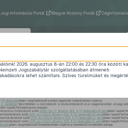
Jogi Információs Portál
Magyar Közlöny Portál
Céginformáció
95/2018. (V. 22.) Korm. rendelet
nálóink! 2026. augusztus 8-án 22:00 és 22:30 óra között ka
rendeleteknek a Miniszterelnöki Kormányiroda m
Nemzeti Jogszabálytár szolgáltatásában átmeneti
1
összefüggő módosításáról
kadásokra lehet számítani. Szíves türelmüket és megért
Hatályos: 2018. 05. 22. 10:00 – 2018. 05. 22.
s
(3) bekezdés
ében meghatározott eredeti jogalkotói hatáskörében eljárva,
s
2. melléklet
tekintetében a köziratokról, a közlevéltárakról és a magánlevéltári anyag vé
ében kapott felhatalmazás alapján,
ektronikus hírközlésről szóló
2003. évi C. törvény 182. § (1) bekezdés d) pont
jában kapott f
lamháztartásról szóló
2011. évi CXCV. törvény 109. § (2) bekezdés b) pont
jában kapott felh
llamháztartásról szóló
2011. évi CXCV. törvény 109. § (1) bekezdés 2. pont
jában kapott felh
lamháztartásról szóló
2011. évi CXCV. törvény 109. § (1) bekezdés 17. pont
jában kapott felh
ekezdés
ében meghatározott feladatkörében eljárva a következő rendeletet alkotja: