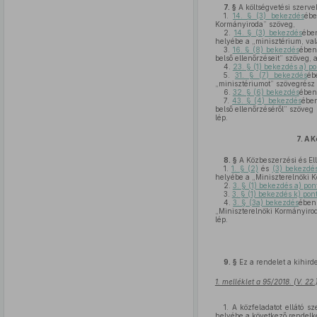
7. §
A költségvetési szervek
1.
14. § (3) bekezdés
éb
Kormányiroda” szöveg,
2.
14. § (3) bekezdés
ébe
helyébe a „minisztérium, val
3.
16. § (8) bekezdés
ében
belső ellenőrzéseit” szöveg,
4.
23. § (1) bekezdés a) po
5.
31. § (7) bekezdés
éb
„minisztériumot” szövegrész 
6.
32. § (6) bekezdés
ében
7.
43. § (4) bekezdés
ében
belső ellenőrzéséről” szöveg
lép.
7.
A K
8. §
A Közbeszerzési és Ell
1.
1. § (2)
és
(3) bekezdé
helyébe a „Miniszterelnöki K
2.
3. § (1) bekezdés a) pon
3.
3. § (1) bekezdés k) pon
4.
3. § (3a) bekezdés
ében 
„Miniszterelnöki Kormányiro
lép.
9. §
Ez a rendelet a kihird
1. melléklet a 95/2018. (V. 22
1. A közfeladatot ellátó 
helyébe a következő rendelk