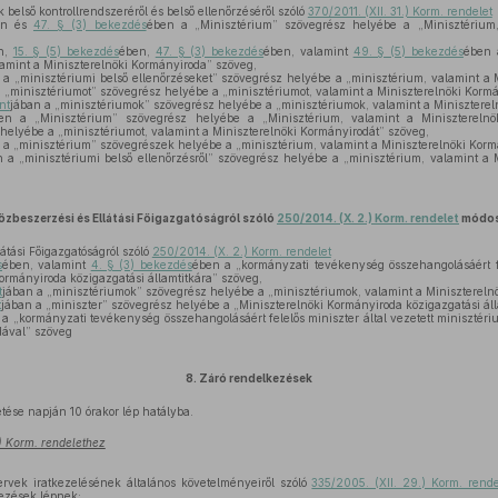
 belső kontrollrendszeréről és belső ellenőrzéséről szóló
370/2011. (XII. 31.) Korm. rendelet
en és
47. § (3) bekezdés
ében a „Minisztérium” szövegrész helyébe a „Minisztérium,
n,
15. § (5) bekezdés
ében,
47. § (3) bekezdés
ében, valamint
49. § (5) bekezdés
ében 
amint a Miniszterelnöki Kormányiroda” szöveg,
 a „minisztériumi belső ellenőrzéseket” szövegrész helyébe a „minisztérium, valamint a 
 a „minisztériumot” szövegrész helyébe a „minisztériumot, valamint a Miniszterelnöki Korm
nt
jában a „minisztériumok” szövegrész helyébe a „minisztériumok, valamint a Miniszterel
en a „Minisztérium” szövegrész helyébe a „Minisztérium, valamint a Miniszterelnö
helyébe a „minisztériumot, valamint a Miniszterelnöki Kormányirodát” szöveg,
 a „minisztérium” szövegrészek helyébe a „minisztérium, valamint a Miniszterelnöki Korm
 a „minisztériumi belső ellenőrzésről” szövegrész helyébe a „minisztérium, valamint a 
özbeszerzési és Ellátási Főigazgatóságról szóló
250/2014. (X. 2.) Korm. rendelet
módos
átási Főigazgatóságról szóló
250/2014. (X. 2.) Korm. rendelet
s
ében, valamint
4. § (3) bekezdés
ében a „kormányzati tevékenység összehangolásáért f
ormányiroda közigazgatási államtitkára” szöveg,
t
jában a „minisztériumok” szövegrész helyébe a „minisztériumok, valamint a Minisztereln
t
jában a „miniszter” szövegrész helyébe a „Miniszterelnöki Kormányiroda közigazgatási áll
a „kormányzati tevékenység összehangolásáért felelős miniszter által vezetett minisztér
dával” szöveg
8.
Záró rendelkezések
etése napján 10 órakor lép hatályba.
.) Korm. rendelethez
szervek iratkezelésének általános követelményeiről szóló
335/2005. (XII. 29.) Korm. rende
ezések lépnek: