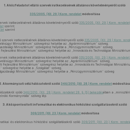
1.
A közfeladatot ellátó szervek iratkezelésének általános követelményeiről szóló
335/2005. (XII. 29.) Korm. rendelet
módosítása
zervek iratkezelésének általános követelményeiről szóló
335/2005. (XII. 29.) Korm. rendelet
let
szerint,
let
szerint
tó szervek iratkezelésének általános követelményeiről szóló
335/2005. (XII. 29.) Korm. rende
elésügyi Minisztérium” szövegrész helyébe az „Agrárminisztérium” szöveg,
azdasági Minisztérium” szövegrész helyébe a „Pénzügyminisztérium” szöveg,
 Fejlesztési Minisztérium” szövegrész helyébe az „Innovációs és Technológiai Minisztériu
zervek iratkezelésének általános követelményeiről szóló
335/2005. (XII. 29.) Korm. rendelet 
velésügyi Minisztérium” szövegrész helyébe az „Agrárminisztérium” szöveg,
i Fejlesztési Minisztérium” szövegrész helyébe az „Innovációs és Technológiai Minisztéri
l” szövegrész helyébe a „Szolgálat” szöveg,
gazdasági Minisztérium” szövegrész helyébe a „Pénzügyminisztérium” szöveg
2.
A kormányzati célú hálózatokról szóló
346/2010. (XII. 28.) Korm. rendelet
módosítás
lózatokról szóló
346/2010. (XII. 28.) Korm. rendelet 28. § (5) bekezdés
ében a „minisztér
elnöki Kormányiroda” szöveg lép.
3.
A központosított informatikai és elektronikus hírközlési szolgáltatásokról szóló
309/2011. (XII. 23.) Korm. rendelet
módosítása
matikai és elektronikus hírközlési szolgáltatásokról szóló
309/2011. (XII. 23.) Korm. rendel