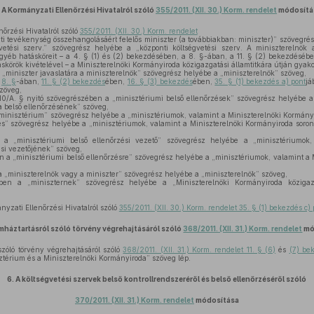
A Kormányzati Ellenőrzési Hivatalról szóló
355/2011. (XII. 30.) Korm. rendelet
módosítá
őrzési Hivatalról szóló
355/2011. (XII. 30.) Korm. rendelet
i tevékenység összehangolásáért felelős miniszter (a továbbiakban: miniszter)” szövegré
vetési szerv.” szövegrész helyébe a „központi költségvetési szerv. A miniszterelnök 
gyéb hatásköreit – a 4. § (1) és (2) bekezdésében, a 8. §-ában, a 11. § (2) bekezdésébe
körök kivételével – a Miniszterelnöki Kormányiroda közigazgatási államtitkára útján gyakor
 „miniszter javaslatára a miniszterelnök” szövegrész helyébe a „miniszterelnök” szöveg,
,
8. §
-ában,
11. § (2) bekezdés
ében,
16. § (3) bekezdés
ében,
35. § (1) bekezdés a) pont
já
zöveg,
0/A. § nyitó szövegrészében a „minisztériumi belső ellenőrzések” szövegrész helyébe a
a belső ellenőrzésének” szöveg,
minisztérium” szövegrész helyébe a „minisztériumok, valamint a Miniszterelnöki Kormányi
és” szövegrész helyébe a „minisztériumok, valamint a Miniszterelnöki Kormányiroda soron
 a „minisztériumi belső ellenőrzési vezető” szövegrész helyébe a „minisztériumok,
si vezetőjének” szöveg,
n a „minisztériumi belső ellenőrzésre” szövegrész helyébe a „minisztériumok, valamint a
 „miniszterelnök vagy a miniszter” szövegrész helyébe a „miniszterelnök” szöveg,
ben a „miniszternek” szövegrész helyébe a „Miniszterelnöki Kormányiroda közigazg
nyzati Ellenőrzési Hivatalról szóló
355/2011. (XII. 30.) Korm. rendelet 35. § (1) bekezdés c) 
amháztartásról szóló törvény végrehajtásáról szóló
368/2011. (XII. 31.) Korm. rendelet
mó
szóló törvény végrehajtásáról szóló
368/2011. (XII. 31.) Korm. rendelet 11. § (6)
és
(7) be
térium és a Miniszterelnöki Kormányiroda” szöveg lép.
6.
A költségvetési szervek belső kontrollrendszeréről és belső ellenőrzéséről szóló
370/2011. (XII. 31.) Korm. rendelet
módosítása