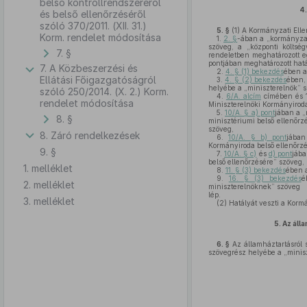
belső kontrollrendszeréről
4.
és belső ellenőrzéséről
szóló 370/2011. (XII. 31.)
5. §
(1)
A Kormányzati Ellen
Korm. rendelet módosítása
1.
2. §
-ában a „kormányzat
szöveg, a „központi költség
7. §
rendeletben meghatározott e
pontjában meghatározott hatás
7. A Közbeszerzési és
2.
4. § (1) bekezdés
ében a
Ellátási Főigazgatóságról
3.
4. § (2) bekezdés
ében
helyébe a „miniszterelnök” s
szóló 250/2014. (X. 2.) Korm.
4.
6/A. alcím
címében és 1
rendelet módosítása
Miniszterelnöki Kormányirod
5.
10/A. § a) pont
jában a „
8. §
minisztériumi belső ellenőrz
szöveg,
8. Záró rendelkezések
6.
10/A. § b) pont
jában
Kormányiroda belső ellenőrzé
9. §
7.
10/A. § c)
és
d) pont
jába
belső ellenőrzésére” szöveg,
1. melléklet
8.
11. § (3) bekezdés
ében a
9.
16. § (3) bekezdés
é
2. melléklet
miniszterelnöknek” szöveg
lép.
3. melléklet
(2)
Hatályát veszti a Kormá
5.
Az áll
6. §
Az államháztartásról 
szövegrész helyébe a „minisz