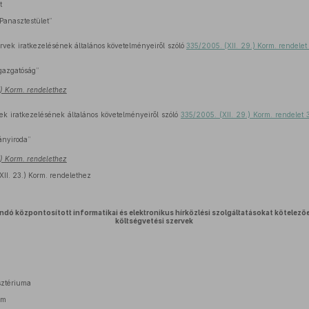
t
Panasztestület”
zervek iratkezelésének általános követelményeiről szóló
335/2005. (XII. 29.) Korm. rendelet
gazgatóság”
2.) Korm. rendelethez
vek iratkezelésének általános követelményeiről szóló
335/2005. (XII. 29.) Korm. rendelet 
ányiroda”
2.) Korm. rendelethez
XII. 23.) Korm. rendelethez
ndó központosított informatikai és elektronikus hírközlési szolgáltatásokat kötelez
költségvetési szervek
sztériuma
um