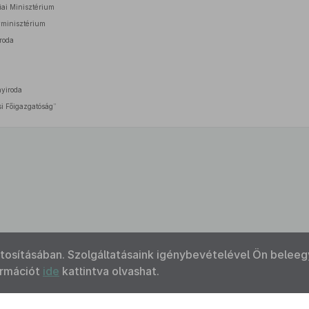
iai Minisztérium
yminisztérium
iroda
nyiroda
si Főigazgatóság”
ztosításában. Szolgáltatásaink igénybevételével Ön beleeg
ormációt
ide
kattintva olvashat.