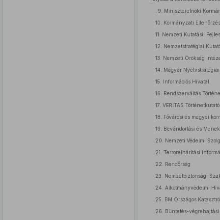
„9. Miniszterelnöki Kormá
10. Kormányzati Ellenőrzés
11. Nemzeti Kutatási, Fejle
12. Nemzetstratégiai Kutat
13. Nemzeti Örökség Intéz
14. Magyar Nyelvstratégiai
15. Információs Hivatal
16. Rendszerváltás Történe
17. VERITAS Történetkutató
18. Fővárosi és megyei korm
19. Bevándorlási és Menek
20. Nemzeti Védelmi Szolg
21. Terrorelhárítási Infor
22. Rendőrség
23. Nemzetbiztonsági Szak
24. Alkotmányvédelmi Hiv
25. BM Országos Katasztróf
26. Büntetés-végrehajtási