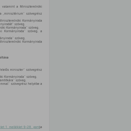
 valamint a Miniszterelnöki
a „minisztérium” szövegrész
Miniszterelnöki Kormányiroda
ányirodát” szöveg,
nöki Kormányiroda” szöveg,
ki Kormányiroda” szöveg, a
ányiroda” szöveg,
Miniszterelnöki Kormányiroda
ítása
elelős miniszter” szövegrész
öki Kormányiroda” szöveg,
amtitkára” szöveg,
iummal” szövegrész helyébe a
let 1. melléklet 9–28. pont
ja