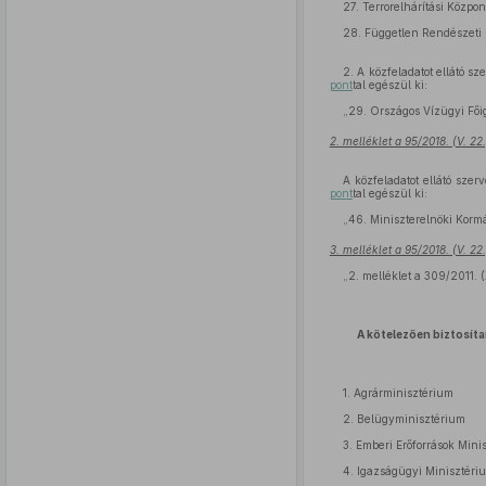
27. Terrorelhárítási Közpon
28. Független Rendészeti 
2. A közfeladatot ellátó s
pont
tal egészül ki:
„29. Országos Vízügyi Fői
2. melléklet a 95/2018. (V. 2
A közfeladatot ellátó szer
pont
tal egészül ki:
„46. Miniszterelnöki Korm
3. melléklet a 95/2018. (V. 2
„2. melléklet a 309/2011. (
A kötelezően biztosíta
1. Agrárminisztérium
2. Belügyminisztérium
3. Emberi Erőforrások Mini
4. Igazságügyi Minisztéri