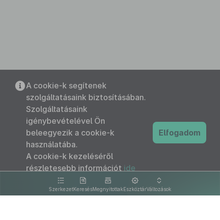
A cookie-k segítenek
szolgáltatásaink biztosításában.
Szolgáltatásaink
igénybevételével Ön
beleegyezik a cookie-k
Elfogadom
használatába.
A cookie-k kezeléséről
részletesebb információt
ide
kattintva olvashat.
Szerkezet
Keresés
Megnyitottak
Eszköztár
Változások