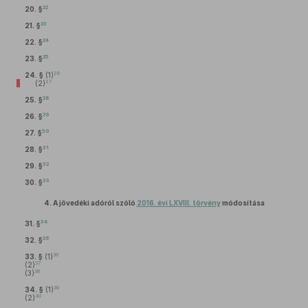
22
20. §
23
21. §
24
22. §
25
23. §
26
24. §
(1)
27
(2)
28
25. §
29
26. §
30
27. §
31
28. §
32
29. §
33
30. §
4.
A jövedéki adóról szóló
2016. évi LXVIII. törvény
módosítása
34
31. §
35
32. §
36
33. §
(1)
37
(2)
38
(3)
39
34. §
(1)
40
(2)