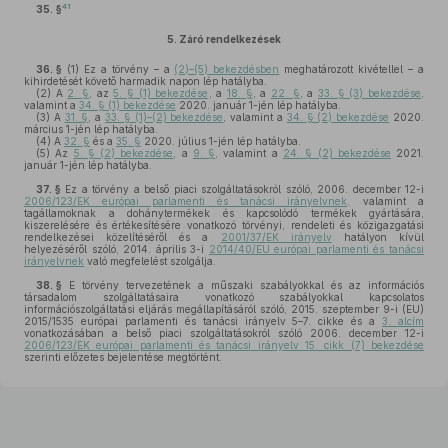
41
35. §
5.
Záró rendelkezések
36. §
(1)
Ez a törvény – a
(2)–(5) bekezdésben
meghatározott kivétellel – a
kihirdetését követő harmadik napon lép hatályba.
(2)
A
2. §
, az
5. § (1) bekezdése
, a
18. §
, a
22. §
, a
33. § (3) bekezdése
,
valamint a
34. § (1) bekezdése
2020. január 1-jén lép hatályba.
(3)
A
31. §
, a
33. § (1)–(2) bekezdése
, valamint a
34. § (2) bekezdése
2020.
március 1-jén lép hatályba.
(4)
A
32. §
és a
35. §
2020. július 1-jén lép hatályba.
(5)
Az
5. § (2) bekezdése
, a
9. §
, valamint a
24. § (2) bekezdése
2021.
január 1-jén lép hatályba.
37. §
Ez a törvény a belső piaci szolgáltatásokról szóló, 2006. december 12-i
2006/123/EK európai parlamenti és tanácsi irányelvnek,
valamint a
tagállamoknak a dohánytermékek és kapcsolódó termékek gyártására,
kiszerelésére és értékesítésére vonatkozó törvényi, rendeleti és közigazgatási
rendelkezései közelítéséről és a
2001/37/EK irányelv
hatályon kívül
helyezéséről szóló, 2014. április 3-i
2014/40/EU európai parlamenti és tanácsi
irányelvnek
való megfelelést szolgálja.
38. §
E törvény tervezetének a műszaki szabályokkal és az információs
társadalom szolgáltatásaira vonatkozó szabályokkal kapcsolatos
információszolgáltatási eljárás megállapításáról szóló, 2015. szeptember 9-i (EU)
2015/1535 európai parlamenti és tanácsi irányelv 5–7. cikke és a
3. alcím
vonatkozásában a belső piaci szolgáltatásokról szóló 2006. december 12-i
2006/123/EK európai parlamenti és tanácsi irányelv 15. cikk (7) bekezdése
szerinti előzetes bejelentése megtörtént.