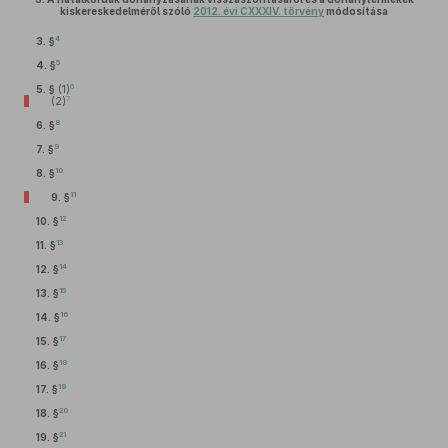
kiskereskedelméről szóló
2012. évi CXXXIV. törvény
módosítása
4
3. §
5
4. §
6
5. §
(1)
7
(2)
8
6. §
9
7. §
10
8. §
11
9. §
12
10. §
13
11. §
14
12. §
15
13. §
16
14. §
17
15. §
18
16. §
19
17. §
20
18. §
21
19. §