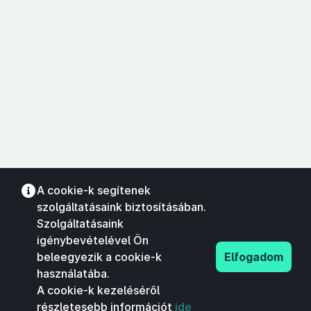
A cookie-k segítenek
szolgáltatásaink biztosításában.
Szolgáltatásaink
igénybevételével Ön
beleegyezik a cookie-k
Elfogadom
használatába.
A cookie-k kezeléséről
részletesebb információt
ide