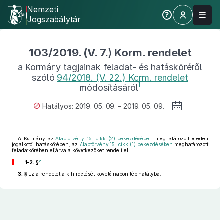
Nemzeti
Jogszabálytár
103/2019. (V. 7.) Korm. rendelet
a Kormány tagjainak feladat- és hatásköréről
szóló
94/2018. (V. 22.) Korm. rendelet
1
módosításáról
Hatályos: 2019. 05. 09. – 2019. 05. 09.
A Kormány az
Alaptörvény 15. cikk (2) bekezdésében
meghatározott eredeti
jogalkotói hatáskörében, az
Alaptörvény 15. cikk (1) bekezdésében
meghatározott
feladatkörében eljárva a következőket rendeli el:
2
1–2. §
3. §
Ez a rendelet a kihirdetését követő napon lép hatályba.