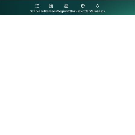
kattintva olvashat.
Szerkezet
Keresés
Megnyitottak
Eszköztár
Változások
Kapcsolat
Felhasználási feltételek
PDF
Akadálymentesítési nyilatkozat
Adatkezelési tájékoztató