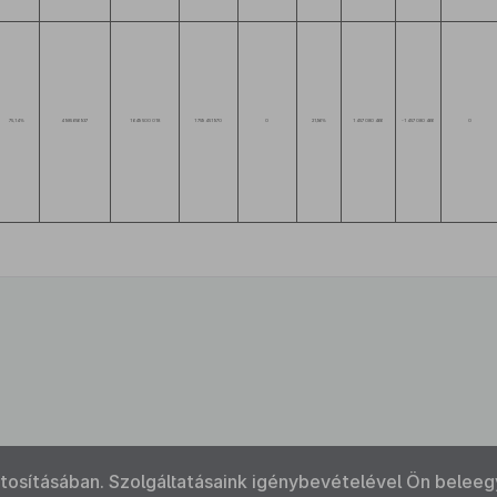
75,14%
4 985 656 937
1 649 500 018
1 759 451 970
0
21,96%
1 457 080 466
-1 457 080 466
0
ztosításában. Szolgáltatásaink igénybevételével Ön beleeg