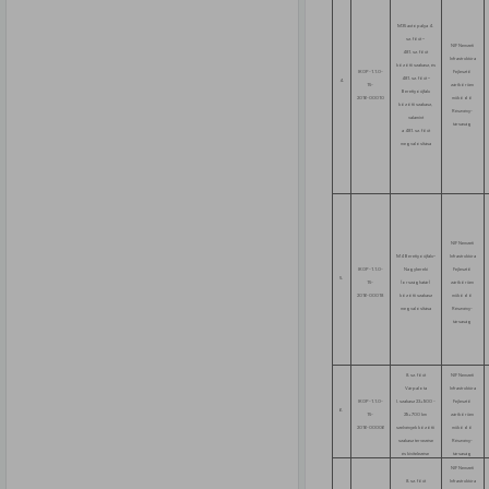
M35 autópálya 4.
sz. főút –
NIF Nemzeti
481. sz. főút
Infrastruktúra
közötti szakasz, és
IKOP-1.1.0-
Fejlesztő
481. sz. főút –
4.
15-
zártkörűen
Berettyóújfalu
2016-00010
működő
közötti szakasz,
Részvény-
valamint
társaság
a 481. sz. főút
megvalósítása
NIF Nemzeti
M4 Berettyóújfalu–
Infrastruktúra
IKOP-1.1.0-
Nagykereki
Fejlesztő
5.
15-
(országhatár)
zártkörűen
2016-00018
közötti szakasz
működő
megvalósítása
Részvény-
társaság
8. sz. főút
NIF Nemzeti
Várpalota
Infrastruktúra
IKOP-1.1.0-
I. szakasz 23+900 -
Fejlesztő
6.
15-
29+700 km
zártkörűen
2016-00006
szelvények közötti
működő
szakasz tervezése
Részvény-
és kivitelezése
társaság
NIF Nemzeti
8. sz. főút
Infrastruktúra