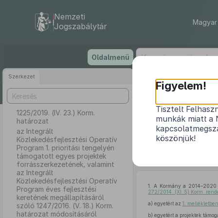
Nemzeti
Magyar 
Jogszabálytár
Ugrás
Oldalmenü
a
tartalomra
Szerkezet
Figyelem!
Tisztelt Felhasz
1225/2019. (IV. 23.) Korm.
az Integrált
munkák miatt a 
határozat
támogatott
kapcsolatmegsza
az Integrált
Közleked
köszönjük!
Közlekedésfejlesztési Operatív
megállapít
Program 1. prioritási tengelyén
támogatott egyes projektek
forrásszerkezetének, valamint
az Integrált
Közlekedésfejlesztési Operatív
1.
A Kormány a 2014–2020 pr
Program éves fejlesztési
272/2014. (XI. 5) Korm. rend
keretének megállapításáról
a)
egyetért az
1. mellékletbe
szóló 1247/2016. (V. 18.) Korm.
határozat módosításáról
b)
egyetért a projektek támo