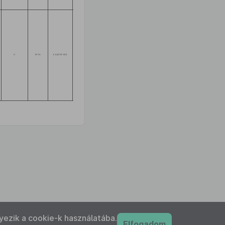
15,7 km
hosszúságú 2x1
sávos főút
0
97,1%
6 442 737 403
192 419 552
1 759 451 970
0
8 394 608 925
burkolat
megerősítése
és párhuzamos
kerékpárút építése
yezik a cookie-k használatába.
Elfogadom