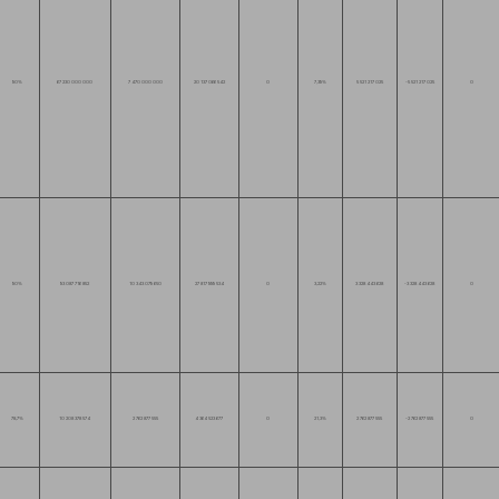
90%
67 230 000 000
7 470 000 000
20 137 066 542
0
7,39%
5 521 217 025
-5 521 217 025
0
90%
93 087 716 852
10 343 079 650
27 817 999 534
0
3,22%
3 328 443 628
-3 328 443 628
0
78,7%
10 208 378 574
2 762 877 555
4 364 523 677
0
21,3%
2 762 877 555
-2 762 877 555
0