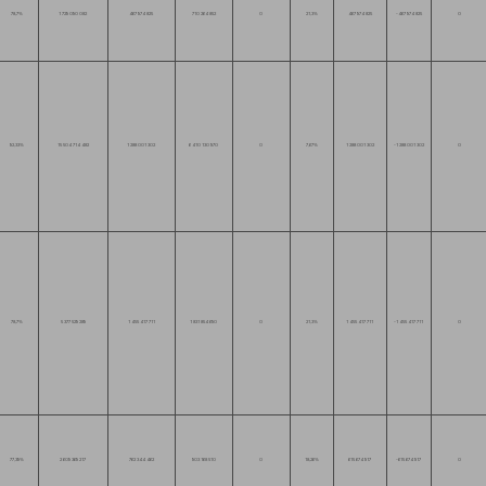
78,7%
1 729 090 082
467 974 825
710 264 852
0
21,3%
467 974 825
-467 974 825
0
92,33%
15 504 714 482
1 288 001 302
6 410 130 970
0
7,67%
1 288 001 302
-1 288 001 302
0
78,7%
5 377 529 289
1 455 417 711
1 831 854 690
0
21,3%
1 455 417 711
-1 455 417 711
0
77,39%
2 609 369 217
762 344 462
903 168 510
0
18,26%
615 674 917
-615 674 917
0