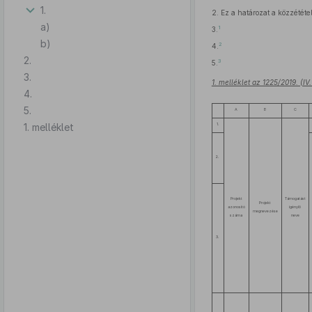
1.
2.
Ez a határozat a közzététe
a)
1
3.
b)
2
4.
2.
3
5.
3.
1. melléklet az 1225/2019. (IV
4.
5.
A
B
C
1. melléklet
1.
2.
Projekt
Támogatást
Projekt
azonosító
igénylő
megnevezése
száma
neve
3.