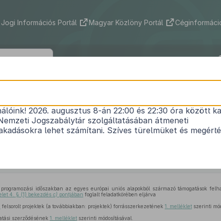
Jogi Információs Portál
Magyar Közlöny Portál
Céginformáció
1225/2019. (IV. 23.) Korm. határozat
nálóink! 2026. augusztus 8-án 22:00 és 22:30 óra között ka
 Közlekedésfejlesztési Operatív Program 1. priorit
Nemzeti Jogszabálytár szolgáltatásában átmeneti
 egyes projektek forrásszerkezetének, valamint a
kadásokra lehet számítani. Szíves türelmüket és megért
ésfejlesztési Operatív Program éves fejlesztési 
ásáról szóló
1247/2016. (V. 18.) Korm. határozat
mód
Hatályos: 2019. 04. 25. –
ogramozási időszakban az egyes európai uniós alapokból származó támogatások felha
elet 4. § (1) bekezdés
c)
pontjában
foglalt feladatkörében eljárva
n
felsorolt projektek (a továbbiakban: projektek) forrásszerkezetének
1. melléklet
szerinti mó
gatási szerződésének
1. melléklet
szerinti módosításával.