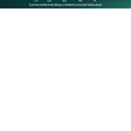
Szerkezet
Keresés
Megnyitottak
Eszköztár
Változások
Kapcsolat
Felhasználási feltételek
PDF
Akadálymentesítési nyilatkozat
Adatkezelési tájékoztató
©
A Nemzeti Jogszabálytárban elérhető szövegek