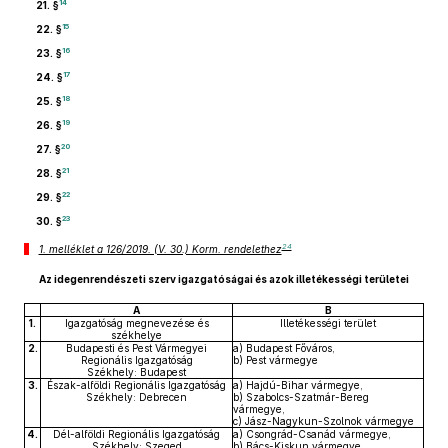
14
21. §
15
22. §
16
23. §
17
24. §
18
25. §
19
26. §
20
27. §
21
28. §
22
29. §
23
30. §
24
1. melléklet a 126/2019. (V. 30.) Korm. rendelethez
Az idegenrendészeti szerv igazgatóságai és azok illetékességi területei
A
B
1.
Igazgatóság megnevezése és
Illetékességi terület
székhelye
2.
Budapesti és Pest Vármegyei
a) Budapest Főváros,
Regionális Igazgatóság
b) Pest vármegye
Székhely: Budapest
3.
Észak-alföldi Regionális Igazgatóság
a) Hajdú-Bihar vármegye,
Székhely: Debrecen
b) Szabolcs-Szatmár-Bereg
vármegye,
c) Jász-Nagykun-Szolnok vármegye
4.
Dél-alföldi Regionális Igazgatóság
a) Csongrád-Csanád vármegye,
Székhely: Szeged
b) Bács-Kiskun vármegye,