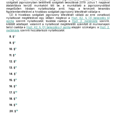
szolgálati jogviszonyban betölthető szolgálati beosztássá 2019. július 1. napjával
átalakításra kerülő munkakört tölt be, a munkáltató a jogviszonyváltást
megelőzően írásban nyilatkoztatja arról, hogy a tervezett besorolás
figyelembevételével a hivatásos szolgálati jogviszony létesítését vállalja-e.
(2)
A hivatásos szolgálati jogviszony létesítését vállaló az erre vonatkozó
nyilatkozat megtételével egy időben megteszi a
Hszt. 42. § (3) bekezdés b)
pontja
szerinti nyilatkozatot, továbbá csatolja a
Hszt. 3. melléklete
szerinti,
kitöltött adatlapot, valamint a nyilatkozat megtételétől számított öt munkanapon
belül csatolja a
Hszt. 42. § (3) bekezdés c) pontja
alapján szükséges, a
Hszt. 2.
melléklete
szerinti hozzátartozói nyilatkozatot.
1
8. §
2
9. §
3
10. §
4
11. §
5
12. §
6
13. §
7
14. §
8
15. §
9
16. §
10
17. §
11
18. §
12
19. §
13
20. §