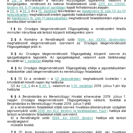
a
28. §
tekintetében a Nemzeti Közszolgálati Egyetemről, valamint a
közigazgatási, rendészeti és katonai felsőoktatásról szóló
2011. évi CXXXII.
törvény 44. § (1) bekezdés e) pontjában
kapott felhatalmazás alapján,
a
29. §
, a
30. §
és a
10. melléklet
tekintetében az
Alaptörvény 15. cikk (2) és (3)
bekezdésében
meghatározott eredeti jogalkotói hatáskörében eljárva,
az
Alaptörvény 15. cikk (1) bekezdésében
meghatározott feladatkörében eljárva a
következőket rendeli el:
1. §
Az Országos Idegenrendészeti Főigazgatóság a rendészetért felelős
miniszter irányítása alá tartozó központi költségvetési szerv.
2. §
A Kormány a Rendőrségről szóló
1994. évi XXXIV. törvényben
meghatározott idegenrendészeti szervként az Országos Idegenrendészeti
Főigazgatóságot jelöli ki.
3. §
Az Országos Idegenrendészeti Főigazgatóság központi szervre és
igazgatóságokra tagozódik. Az igazgatóságokat, valamint azok illetékességi
területét az
1. melléklet
állapítja meg.
4. §
Az Országos Idegenrendészeti Főigazgatóság ellátja a jogszabályokban
hatáskörébe utalt idegenrendészeti és menekültügyi feladatokat.
5. §
(1)
Ez a rendelet – a
(2) bekezdésben
meghatározott kivétellel – a
kihirdetését követő napon lép hatályba.
(2)
Az
1–4. §
és a
8–30. §
, valamint az
1–10. melléklet
2019. július 1-jén lép
hatályba.
6. §
A Bevándorlási és Menekültügyi Hivatal elnevezése 2019. július 1.
napján Országos Idegenrendészeti Főigazgatóságra változik, továbbá a
Bevándorlási és Menekültügyi Hivatal 2019. július 1-jétől
a)
a rendvédelmi feladatokat ellátó szervek hivatásos állományának szolgálati
jogviszonyáról szóló
2015. évi XLII. törvény (a továbbiakban: Hszt.)
hatálya alá
tartozó rendvédelmi feladatokat ellátó szervként,
b)
a Rendőrségről szóló
1994. évi XXXIV. törvény
hatálya alá tartozó
rendőrségként
működik tovább.
7. §
(1)
Azon kormányzati szolgálati jogviszonyban állót, aki hivatásos