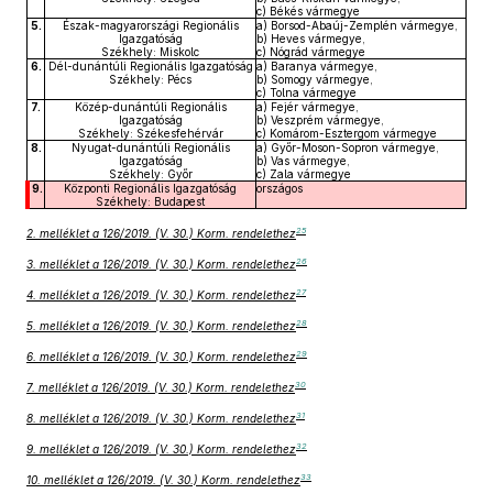
c) Békés vármegye
5.
Észak-magyarországi Regionális
a) Borsod-Abaúj-Zemplén vármegye,
Igazgatóság
b) Heves vármegye,
Székhely: Miskolc
c) Nógrád vármegye
6.
Dél-dunántúli Regionális Igazgatóság
a) Baranya vármegye,
Székhely: Pécs
b) Somogy vármegye,
c) Tolna vármegye
7.
Közép-dunántúli Regionális
a) Fejér vármegye,
Igazgatóság
b) Veszprém vármegye,
Székhely: Székesfehérvár
c) Komárom-Esztergom vármegye
8.
Nyugat-dunántúli Regionális
a) Győr-Moson-Sopron vármegye,
Igazgatóság
b) Vas vármegye,
Székhely: Győr
c) Zala vármegye
9.
Központi Regionális Igazgatóság
országos
Székhely: Budapest
25
2. melléklet a 126/2019. (V. 30.) Korm. rendelethez
26
3. melléklet a 126/2019. (V. 30.) Korm. rendelethez
27
4. melléklet a 126/2019. (V. 30.) Korm. rendelethez
28
5. melléklet a 126/2019. (V. 30.) Korm. rendelethez
29
6. melléklet a 126/2019. (V. 30.) Korm. rendelethez
30
7. melléklet a 126/2019. (V. 30.) Korm. rendelethez
31
8. melléklet a 126/2019. (V. 30.) Korm. rendelethez
32
9. melléklet a 126/2019. (V. 30.) Korm. rendelethez
33
10. melléklet a 126/2019. (V. 30.) Korm. rendelethez