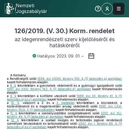
Nemzeti
Jogszabálytár
126/2019. (V. 30.) Korm. rendelet
az idegenrendészeti szerv kijelöléséről és
hatásköréről
Hatályos: 2023. 09. 01. –
A Kormány
a Rendőrségről szóló
1994. évi XXXIV. törvény 100. § (1) bekezdés p) pontjában
kapott felhatalmazás alapján,
a
8. §
tekintetében a gyermekek védelméről és a gyámügyi igazgatásról szóló
1997. évi XXXI. törvény 162. § (1) bekezdés d) pontjában
kapott felhatalmazás
alapján,
a
9. §
tekintetében a külföldre utazásról szóló
1998. évi XII. törvény 41. § (1)
bekezdés a) és c) pontjában
kapott felhatalmazás alapján,
a
10. §
, valamint a 2. és a
3. melléklet
tekintetében a köziratokról, a
közlevéltárakról és a magánlevéltári anyag védelméről szóló
1995. évi LXVI.
törvény 35/A. § (1) bekezdésében
kapott felhatalmazás alapján,
a
11. §
tekintetében a személyszállítási szolgáltatásokról szóló
2012. évi XLI.
törvény 49. § (1) bekezdés a) pontjában
kapott felhatalmazás alapján,
a
12. §
tekintetében a szabad mozgás és tartózkodás jogával rendelkező
személyek beutazásáról és tartózkodásáról szóló
2007. évi I. törvény 86. § (1)
bekezdés a) és c) pontjában
kapott felhatalmazás alapján,