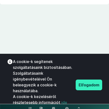
A cookie-k segítenek
szolgáltatásaink biztosításában.
Szolgáltatásaink
igénybevételével Ön
beleegyezik a cookie-k
Elfogadom
használatába.
A cookie-k kezeléséről
részletesebb információt
ide
kattintva olvashat.