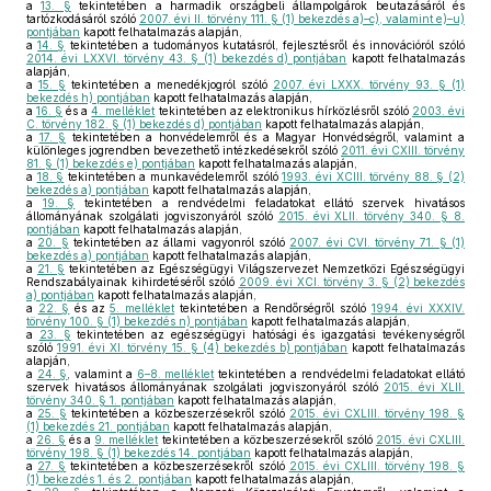
a
13. §
tekintetében a harmadik országbeli állampolgárok beutazásáról és
tartózkodásáról szóló
2007. évi II. törvény 111. § (1) bekezdés a)–c), valamint e)–u)
pontjában
kapott felhatalmazás alapján,
a
14. §
tekintetében a tudományos kutatásról, fejlesztésről és innovációról szóló
2014. évi LXXVI. törvény 43. § (1) bekezdés d) pontjában
kapott felhatalmazás
alapján,
a
15. §
tekintetében a menedékjogról szóló
2007. évi LXXX. törvény 93. § (1)
bekezdés h) pontjában
kapott felhatalmazás alapján,
a
16. §
és a
4. melléklet
tekintetében az elektronikus hírközlésről szóló
2003. évi
C. törvény 182. § (1) bekezdés d) pontjában
kapott felhatalmazás alapján,
a
17. §
tekintetében a honvédelemről és a Magyar Honvédségről, valamint a
különleges jogrendben bevezethető intézkedésekről szóló
2011. évi CXIII. törvény
81. § (1) bekezdés e) pontjában
kapott felhatalmazás alapján,
a
18. §
tekintetében a munkavédelemről szóló
1993. évi XCIII. törvény 88. § (2)
bekezdés a) pontjában
kapott felhatalmazás alapján,
a
19. §
tekintetében a rendvédelmi feladatokat ellátó szervek hivatásos
állományának szolgálati jogviszonyáról szóló
2015. évi XLII. törvény 340. § 8.
pontjában
kapott felhatalmazás alapján,
a
20. §
tekintetében az állami vagyonról szóló
2007. évi CVI. törvény 71. § (1)
bekezdés a) pontjában
kapott felhatalmazás alapján,
a
21. §
tekintetében az Egészségügyi Világszervezet Nemzetközi Egészségügyi
Rendszabályainak kihirdetéséről szóló
2009. évi XCI. törvény 3. § (2) bekezdés
a) pontjában
kapott felhatalmazás alapján,
a
22. §
és az
5. melléklet
tekintetében a Rendőrségről szóló
1994. évi XXXIV.
törvény 100. § (1) bekezdés n) pontjában
kapott felhatalmazás alapján,
a
23. §
tekintetében az egészségügyi hatósági és igazgatási tevékenységről
szóló
1991. évi XI. törvény 15. § (4) bekezdés b) pontjában
kapott felhatalmazás
alapján,
a
24. §
, valamint a
6–8. melléklet
tekintetében a rendvédelmi feladatokat ellátó
szervek hivatásos állományának szolgálati jogviszonyáról szóló
2015. évi XLII.
törvény 340. § 1. pontjában
kapott felhatalmazás alapján,
a
25. §
tekintetében a közbeszerzésekről szóló
2015. évi CXLIII. törvény 198. §
(1) bekezdés 21. pontjában
kapott felhatalmazás alapján,
a
26. §
és a
9. melléklet
tekintetében a közbeszerzésekről szóló
2015. évi CXLIII.
törvény 198. § (1) bekezdés 14. pontjában
kapott felhatalmazás alapján,
a
27. §
tekintetében a közbeszerzésekről szóló
2015. évi CXLIII. törvény 198. §
(1) bekezdés 1. és 2. pontjában
kapott felhatalmazás alapján,