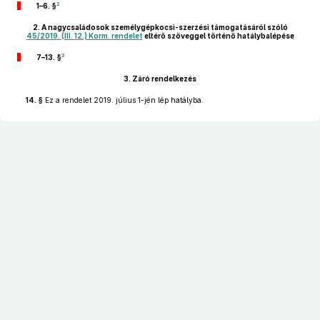
2
1–6. §
2.
A nagycsaládosok személygépkocsi-szerzési támogatásáról szóló
45/2019. (III. 12.) Korm. rendelet
eltérő szöveggel történő hatálybalépése
3
7–13. §
3.
Záró rendelkezés
14. §
Ez a rendelet 2019. július 1-jén lép hatályba.