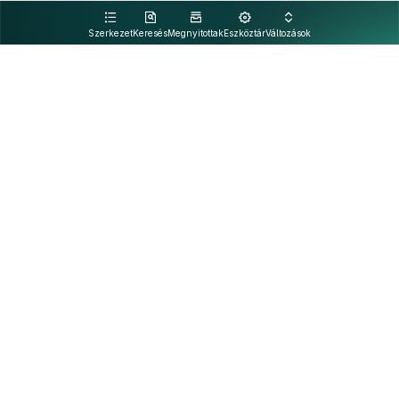
kattintva olvashat.
Szerkezet
Keresés
Megnyitottak
Eszköztár
Változások
Kapcsolat
Felhasználási feltételek
PDF
Akadálymentesítési nyilatkozat
Adatkezelési tájékoztató