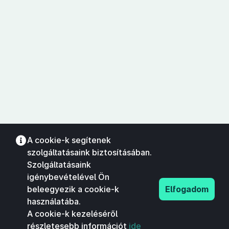
A cookie-k segítenek
szolgáltatásaink biztosításában.
Szolgáltatásaink
igénybevételével Ön
beleegyezik a cookie-k
Elfogadom
használatába.
A cookie-k kezeléséről
részletesebb információt
ide