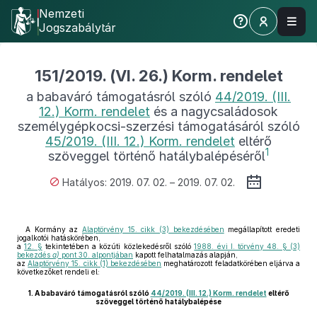
Nemzeti
Jogszabálytár
151/2019. (VI. 26.) Korm. rendelet
a babaváró támogatásról szóló
44/2019. (III.
12.) Korm. rendelet
és a nagycsaládosok
személygépkocsi-szerzési támogatásáról szóló
45/2019. (III. 12.) Korm. rendelet
eltérő
1
szöveggel történő hatálybalépéséről
Hatályos: 2019. 07. 02. – 2019. 07. 02.
A Kormány az
Alaptörvény 15. cikk (3) bekezdésében
megállapított eredeti
jogalkotói hatáskörében,
a
12. §
tekintetében a közúti közlekedésről szóló
1988. évi I. törvény 48. § (3)
bekezdés
a)
pont 30. alpontjában
kapott felhatalmazás alapján,
az
Alaptörvény 15. cikk (1) bekezdésében
meghatározott feladatkörében eljárva a
következőket rendeli el:
1.
A babaváró támogatásról szóló
44/2019. (III. 12.) Korm. rendelet
eltérő
szöveggel történő hatálybalépése