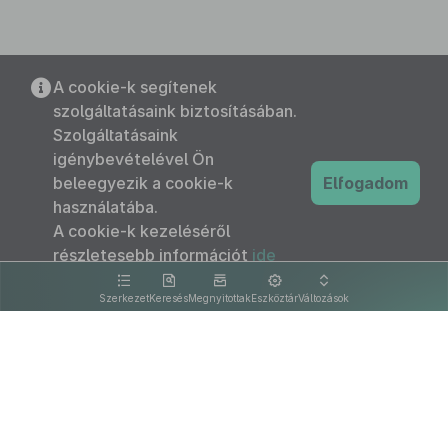
A cookie-k segítenek
szolgáltatásaink biztosításában.
Szolgáltatásaink
igénybevételével Ön
beleegyezik a cookie-k
Elfogadom
használatába.
A cookie-k kezeléséről
részletesebb információt
ide
kattintva olvashat.
Szerkezet
Keresés
Megnyitottak
Eszköztár
Változások