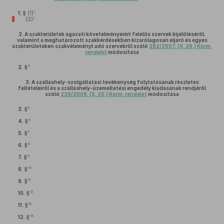
2
1. §
(1)
3
(2)
2.
A szakterületek ágazati követelményeiért felelős szervek kijelöléséről,
valamint a meghatározott szakkérdésekben kizárólagosan eljáró és egyes
szakterületeken szakvéleményt adó szervekről szóló
282/2007. (X. 26.) Korm.
rendelet
módosítása
4
2. §
3.
A szálláshely-szolgáltatási tevékenység folytatásának részletes
feltételeiről és a szálláshely-üzemeltetési engedély kiadásának rendjéről
szóló
239/2009. (X. 20.) Korm. rendelet
módosítása
5
3. §
6
4. §
7
5. §
8
6. §
9
7. §
10
8. §
11
9. §
12
10. §
13
11. §
14
12. §