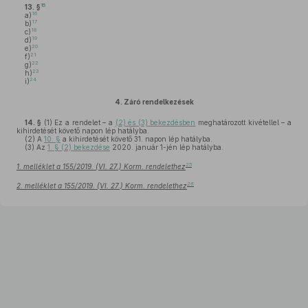
15
13. §
16
a)
17
b)
18
c)
19
d)
20
e)
21
f)
22
g)
23
h)
24
i)
4.
Záró rendelkezések
14. §
(1)
Ez a rendelet – a
(2) és (3) bekezdésben
meghatározott kivétellel – a
kihirdetését követő napon lép hatályba.
(2)
A
10. §
a kihirdetését követő 31. napon lép hatályba.
(3)
Az
1. § (2) bekezdése
2020. január 1-jén lép hatályba.
25
1. melléklet a 155/2019. (VI. 27.) Korm. rendelethez
26
2. melléklet a 155/2019. (VI. 27.) Korm. rendelethez