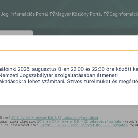
Jogi Információs Portál
Magyar Közlöny Portál
Céginformáció
16/2019. (VI. 20.) IM rendelet
nálóink! 2026. augusztus 8-án 22:00 és 22:30 óra között ka
gügyi szakértők statisztikai adatszolgáltatásáról,
Nemzeti Jogszabálytár szolgáltatásában átmeneti
ány bevallásának és megfizetésének szabályairól,
kadásokra lehet számítani. Szíves türelmüket és megért
értő által vezetett adattovábbítási nyilvántartásr
1
(VI. 29.) IM rendelet
módosításáról
Hatályos: 2019. 08. 02. – 2019. 08. 02.
ől szóló
2016. évi XXIX. törvény 139. § (2) bekezdés
n)
pontjában
,
gügyi szakértőkről szóló
2016. évi XXIX. törvény 139. § (2) bekezdés
e)
pontjában
kapott fe
t- és hatásköréről szóló
94/2018. (V. 22.) Korm. rendelet 109. § 1. pontjában
foglal