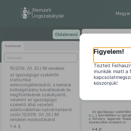
Nemzeti
Magyar 
Jogszabálytár
Ugrás
Oldalmenü
a
tartalomra
Szerkezet
Figyelem!
Tisztelt Felhasz
16/2019. (VI. 20.) IM rendelet
az igazsá
munkák miatt a 
költségátal
az igazságügyi szakértők
kapcsolatmegsza
statisztikai
igazságügyi szak
köszönjük!
adatszolgáltatásáról, a kamarai
költségátalány bevallásának és
megfizetésének szabályairól,
valamint az igazságügyi
szakértő által vezetett
adattovábbítási nyilvántartásról
Az igazságügyi szakértőkr
szóló 13/2016. (VI. 29.) IM
a
2. §
tekintetében az igazsá
rendelet módosításáról
a Kormány tagjainak felada
következőket rendelem el:
1–4. §
2
1–4. §