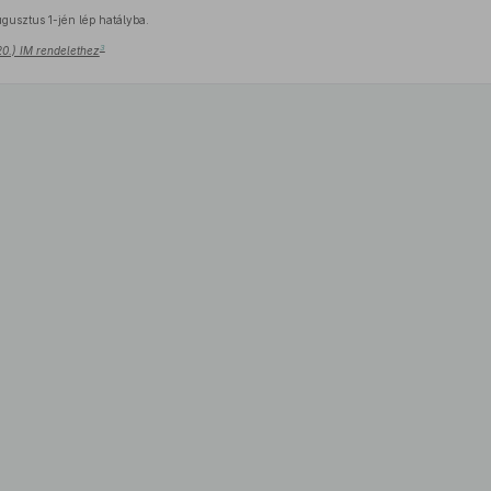
gusztus 1-jén lép hatályba.
3
 20.) IM rendelethez