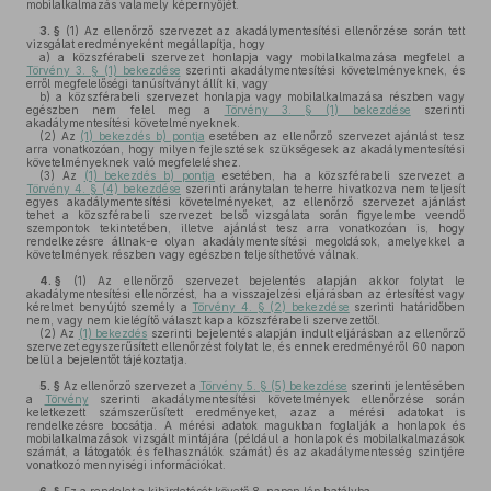
mobilalkalmazás valamely képernyőjét.
3. §
(1)
Az ellenőrző szervezet az akadálymentesítési ellenőrzése során tett
vizsgálat eredményeként megállapítja, hogy
a)
a közszférabeli szervezet honlapja vagy mobilalkalmazása megfelel a
Törvény 3. § (1) bekezdése
szerinti akadálymentesítési követelményeknek, és
erről megfelelőségi tanúsítványt állít ki, vagy
b)
a közszférabeli szervezet honlapja vagy mobilalkalmazása részben vagy
egészben nem felel meg a
Törvény 3. § (1) bekezdése
szerinti
akadálymentesítési követelményeknek.
(2)
Az
(1) bekezdés b) pontja
esetében az ellenőrző szervezet ajánlást tesz
arra vonatkozóan, hogy milyen fejlesztések szükségesek az akadálymentesítési
követelményeknek való megfeleléshez.
(3)
Az
(1) bekezdés b) pontja
esetében, ha a közszférabeli szervezet a
Törvény 4. § (4) bekezdése
szerinti aránytalan teherre hivatkozva nem teljesít
egyes akadálymentesítési követelményeket, az ellenőrző szervezet ajánlást
tehet a közszférabeli szervezet belső vizsgálata során figyelembe veendő
szempontok tekintetében, illetve ajánlást tesz arra vonatkozóan is, hogy
rendelkezésre állnak-e olyan akadálymentesítési megoldások, amelyekkel a
követelmények részben vagy egészben teljesíthetővé válnak.
4. §
(1)
Az ellenőrző szervezet bejelentés alapján akkor folytat le
akadálymentesítési ellenőrzést, ha a visszajelzési eljárásban az értesítést vagy
kérelmet benyújtó személy a
Törvény 4. § (2) bekezdése
szerinti határidőben
nem, vagy nem kielégítő választ kap a közszférabeli szervezettől.
(2)
Az
(1) bekezdés
szerinti bejelentés alapján indult eljárásban az ellenőrző
szervezet egyszerűsített ellenőrzést folytat le, és ennek eredményéről 60 napon
belül a bejelentőt tájékoztatja.
5. §
Az ellenőrző szervezet a
Törvény 5. § (5) bekezdése
szerinti jelentésében
a
Törvény
szerinti akadálymentesítési követelmények ellenőrzése során
keletkezett számszerűsített eredményeket, azaz a mérési adatokat is
rendelkezésre bocsátja. A mérési adatok magukban foglalják a honlapok és
mobilalkalmazások vizsgált mintájára (például a honlapok és mobilalkalmazások
számát, a látogatók és felhasználók számát) és az akadálymentesség szintjére
vonatkozó mennyiségi információkat.