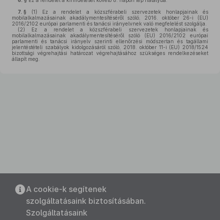
6. §
Ez a rendelet a kihirdetését követő 8. napon lép hatályba.
7. §
(1)
Ez a rendelet a közszférabeli szervezetek honlapjainak és
mobilalkalmazásainak akadálymentesítéséről szóló, 2016. október 26-i (EU)
2016/2102 európai parlamenti és tanácsi irányelvnek való megfelelést szolgálja.
(2)
Ez a rendelet a közszférabeli szervezetek honlapjainak és
mobilalkalmazásainak akadálymentesítéséről szóló (EU) 2016/2102 európai
parlamenti és tanácsi irányelv szerinti ellenőrzési módszertan és tagállami
jelentéstételi szabályok kidolgozásáról szóló, 2018. október 11-i (EU) 2018/1524
bizottsági végrehajtási határozat végrehajtásához szükséges rendelkezéseket
állapít meg.
A cookie-k segítenek
szolgáltatásaink biztosításában.
Szolgáltatásaink