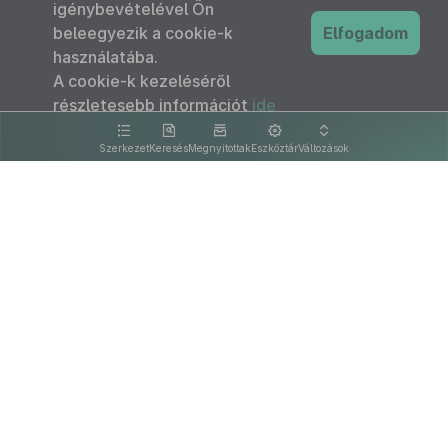
igénybevételével Ön
beleegyezik a cookie-k
Elfogadom
használatába.
A cookie-k kezeléséről
részletesebb információt
ide
kattintva olvashat.
Szerkezet
Keresés
Megnyitottak
Eszköztár
Változások
Kapcsolat