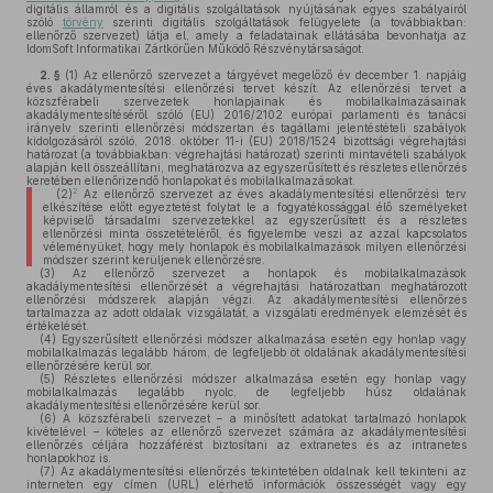
digitális államról és a digitális szolgáltatások nyújtásának egyes szabályairól
szóló
törvény
szerinti digitális szolgáltatások felügyelete (a továbbiakban:
ellenőrző szervezet) látja el, amely a feladatainak ellátásába bevonhatja az
IdomSoft Informatikai Zártkörűen Működő Részvénytársaságot.
2. §
(1)
Az ellenőrző szervezet a tárgyévet megelőző év december 1. napjáig
éves akadálymentesítési ellenőrzési tervet készít. Az ellenőrzési tervet a
közszférabeli szervezetek honlapjainak és mobilalkalmazásainak
akadálymentesítéséről szóló (EU) 2016/2102 európai parlamenti és tanácsi
irányelv szerinti ellenőrzési módszertan és tagállami jelentéstételi szabályok
kidolgozásáról szóló, 2018. október 11-i (EU) 2018/1524 bizottsági végrehajtási
határozat (a továbbiakban: végrehajtási határozat) szerinti mintavételi szabályok
alapján kell összeállítani, meghatározva az egyszerűsített és részletes ellenőrzés
keretében ellenőrizendő honlapokat és mobilalkalmazásokat.
2
(2)
Az ellenőrző szervezet az éves akadálymentesítési ellenőrzési terv
elkészítése előtt egyeztetést folytat le a fogyatékossággal élő személyeket
képviselő társadalmi szervezetekkel az egyszerűsített és a részletes
ellenőrzési minta összetételéről, és figyelembe veszi az azzal kapcsolatos
véleményüket, hogy mely honlapok és mobilalkalmazások milyen ellenőrzési
módszer szerint kerüljenek ellenőrzésre.
(3)
Az ellenőrző szervezet a honlapok és mobilalkalmazások
akadálymentesítési ellenőrzését a végrehajtási határozatban meghatározott
ellenőrzési módszerek alapján végzi. Az akadálymentesítési ellenőrzés
tartalmazza az adott oldalak vizsgálatát, a vizsgálati eredmények elemzését és
értékelését.
(4)
Egyszerűsített ellenőrzési módszer alkalmazása esetén egy honlap vagy
mobilalkalmazás legalább három, de legfeljebb öt oldalának akadálymentesítési
ellenőrzésére kerül sor.
(5)
Részletes ellenőrzési módszer alkalmazása esetén egy honlap vagy
mobilalkalmazás legalább nyolc, de legfeljebb húsz oldalának
akadálymentesítési ellenőrzésére kerül sor.
(6)
A közszférabeli szervezet – a minősített adatokat tartalmazó honlapok
kivételével – köteles az ellenőrző szervezet számára az akadálymentesítési
ellenőrzés céljára hozzáférést biztosítani az extranetes és az intranetes
honlapokhoz is.
(7)
Az akadálymentesítési ellenőrzés tekintetében oldalnak kell tekinteni az
interneten egy címen (URL) elérhető információk összességét vagy egy