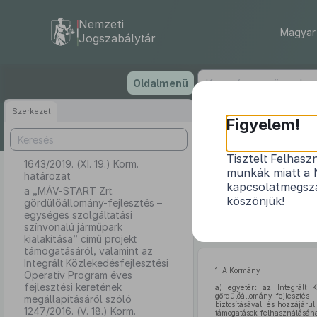
Nemzeti
Magyar 
Jogszabálytár
Ugrás
Oldalmenü
a
tartalomra
Szerkezet
Figyelem!
Tisztelt Felhasz
1643/2019. (XI. 19.) Korm.
a „MÁV-STA
munkák miatt a 
határozat
színvonalú 
kapcsolatmegsza
a „MÁV-START Zrt.
Integrált Kö
köszönjük!
gördülőállomány-fejlesztés –
megállapít
egységes szolgáltatási
színvonalú járműpark
kialakítása” című projekt
támogatásáról, valamint az
Integrált Közlekedésfejlesztési
1.
A Kormány
Operatív Program éves
fejlesztési keretének
a)
egyetért az Integrált Kö
gördülőállomány-fejleszté
megállapításáról szóló
biztosításával, és hozzájár
1247/2016. (V. 18.) Korm.
támogatások felhasználásán