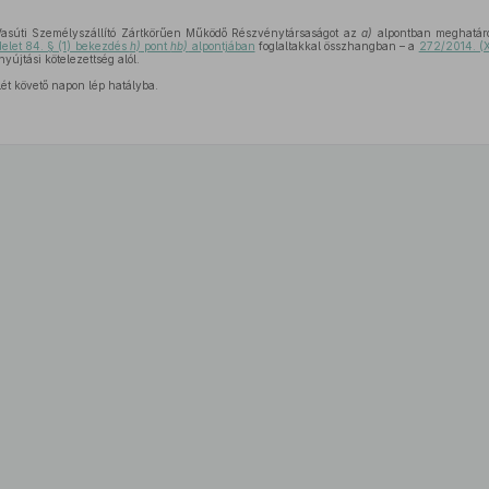
súti Személyszállító Zártkörűen Működő Részvénytársaságot az
a)
alpontban meghatároz
delet 84. § (1) bekezdés
h)
pont
hb)
alpontjában
foglaltakkal összhangban – a
272/2014. (XI
nyújtási kötelezettség alól.
lét követő napon lép hatályba.