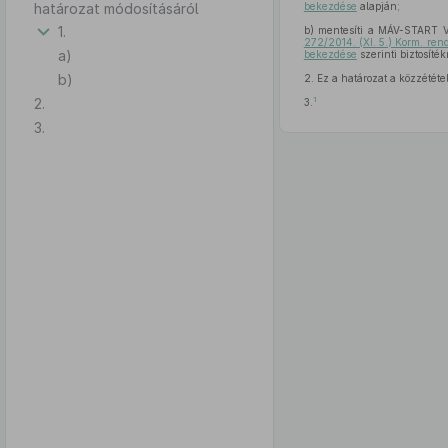
határozat módosításáról
bekezdése
alapján;
1.
b)
mentesíti a MÁV-START Va
272/2014. (XI. 5.) Korm. ren
a)
bekezdése
szerinti biztosíték
b)
2.
Ez a határozat a közzététe
2.
1
3.
3.