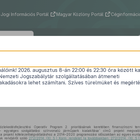
Jogi Információs Portál
Magyar Közlöny Portál
Céginformáció
1643/2019. (XI. 19.) Korm. határozat
nálóink! 2026. augusztus 8-án 22:00 és 22:30 óra között ka
RT Zrt. gördülőállomány-fejlesztés – egységes sz
Nemzeti Jogszabálytár szolgáltatásában átmeneti
járműpark kialakítása” című projekt támogatásáról,
kadásokra lehet számítani. Szíves türelmüket és megért
zlekedésfejlesztési Operatív Program éves fejleszt
ásáról szóló
1247/2016. (V. 18.) Korm. határozat
mód
Hatályos: 2019. 11. 21. –
zlekedésfejlesztési Operatív Program 2. prioritásának keretében finanszírozni te
s – egységes szolgáltatási színvonalú járműpark kialakítása” című projekt megvaló
ul a projekt kötelezettségvállaláshoz a 2014–2020 programozási időszakban az egyes euró
ak rendjéről szóló
272/2014. (XI. 5.) Korm. rendelet [a továbbiakban: 272/2014. (XI. 5.)