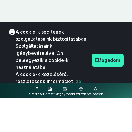
A cookie-k segítenek
szolgáltatásaink biztosításában.
Szolgáltatásaink
igénybevételével Ön
beleegyezik a cookie-k
Elfogadom
használatába.
A cookie-k kezeléséről
részletesebb információt
ide
kattintva olvashat.
Szerkezet
Keresés
Megnyitottak
Eszköztár
Változások