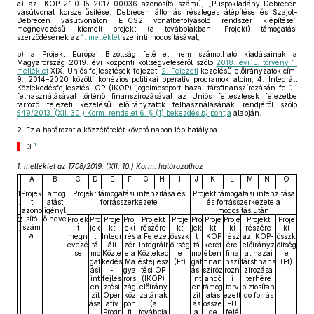
a)
az IKOP-2.1.0-15-2017-00036 azonosító számú, „Püspökladány–Debrecen
vasútvonal korszerűsítése, Debrecen állomás részleges átépítése és Szajol–
Debrecen vasútvonalon ETCS2 vonatbefolyásoló rendszer kiépítése”
megnevezésű kiemelt projekt (a továbbiakban: Projekt) támogatási
szerződésének az
1. melléklet
szerinti módosításával,
b)
a Projekt Európai Bizottság felé el nem számolható kiadásainak a
Magyarország 2019. évi központi költségvetéséről szóló
2018. évi L. törvény 1.
melléklet
XIX. Uniós fejlesztések fejezet,
2. Fejezeti
kezelésű előirányzatok cím,
9. 2014–2020 közötti kohéziós politikai operatív programok alcím, 4. Integrált
Közlekedésfejlesztési OP (IKOP) jogcímcsoport hazai társfinanszírozásán felüli
felhasználásával történő finanszírozásával az Uniós fejlesztések fejezetbe
tartozó fejezeti kezelésű előirányzatok felhasználásának rendjéről szóló
549/2013. (XII. 30.) Korm. rendelet 6. § (1) bekezdés
b)
pontja
alapján.
2.
Ez a határozat a közzétételét követő napon lép hatályba.
1
3.
1. melléklet az 1708/2019. (XII. 10.) Korm. határozathoz
A
B
C
D
E
F
G
H
I
J
K
L
M
N
O
1
Projek
Támog
Projekt támogatási intenzitása és
Projekt támogatási intenzitása
.
t
atást
forrásszerkezete
és forrásszerkezete a
azono
igényl
módosítás után
sító
ő neve
2
Projek
Pro
Proje
Proj
Projekt
Proje
Pro
Proje
Proje
Projekt
Proje
szám
.
t
jek
kt
ekt
részére
kt
jek
kt
kt
részére
kt
a
megn
t
Integr
rés
a Fejezet
összk
t
IKOP
rész
az IKOP-
összk
evezé
tá
ált
zér
Integrált
öltség
tá
keret
ére
előirányz
öltség
se
mo
Közle
e a
Közleked
e
mo
ében
fina
at hazai
e
gat
kedés
Ma
ésfejlesz
(Ft)
gat
finan
nszí
társfinans
(Ft)
ási
-
gya
tési OP
ási
szíroz
rozn
zírozása
int
fejles
rors
(IKOP)
int
andó
i
terhére
en
ztési
zág
előirány
en
támog
terv
biztosítan
zit
Oper
köz
zatának
zit
atás
ezett
dó forrás
ása
atív
pon
(a
ás
össze
EU
Progr
ti
továbbia
a
ge
felé