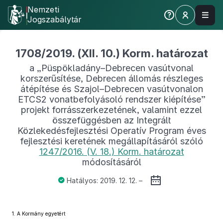
Nemzeti
Jogszabálytár
1708/2019. (XII. 10.) Korm. határozat
a „Püspökladány–Debrecen vasútvonal
korszerűsítése, Debrecen állomás részleges
átépítése és Szajol–Debrecen vasútvonalon
ETCS2 vonatbefolyásoló rendszer kiépítése”
projekt forrásszerkezetének, valamint ezzel
összefüggésben az Integrált
Közlekedésfejlesztési Operatív Program éves
fejlesztési keretének megállapításáról szóló
1247/2016. (V. 18.) Korm. határozat
módosításáról
Hatályos: 2019. 12. 12. –
1.
A Kormány egyetért