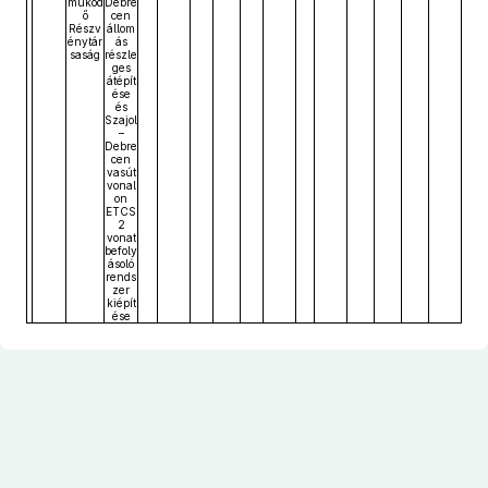
működ
Debre
ő
cen
Részv
állom
énytár
ás
saság
részle
ges
átépít
ése
és
Szajol
–
Debre
cen
vasút
vonal
on
ETCS
2
vonat
befoly
ásoló
rends
zer
kiépít
ése