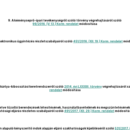
9.
A kéményseprő-ipari tevékenységről szóló törvény végrehajtásáról szóló
99/2016. (V. 13.) Korm. rendelet
módosítása
lektronikus ügyintézés részletszabályairól szóló
451/2016. (XII. 19.) Korm. rendelet
mód
kártya-kibocsátási keretrendszerről szóló
2014. évi LXXXIII. törvény
végrehajtásáról s
rendelet
módosítása
illetve tűzoltó berendezések létesítésének, használatbavételének és megszüntetéséne
atósági eljárás részletes szabályairól szóló
491/2017. (XII. 29.) Korm. rendelet
módosítá
 alapuló kényszerítő indok alapján eljáró szakhatóságok kijelöléséről szóló
531/2017. 