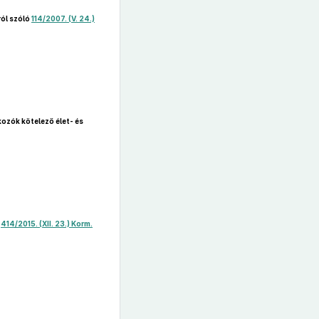
ól szóló
114/2007. (V. 24.)
kozók kötelező élet- és
ó
414/2015. (XII. 23.) Korm.