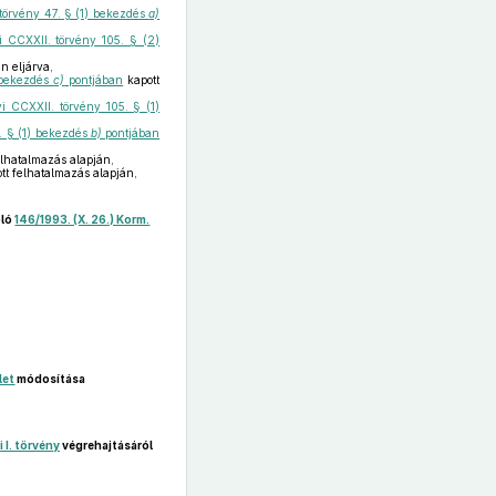
 törvény 47. § (1) bekezdés
a)
i CCXXII. törvény 105. § (2)
n eljárva,
) bekezdés
c)
pontjában
kapott
i CCXXII. törvény 105. § (1)
1. § (1) bekezdés
b)
pontjában
elhatalmazás alapján,
tt felhatalmazás alapján,
óló
146/1993. (X. 26.) Korm.
let
módosítása
i I. törvény
végrehajtásáról