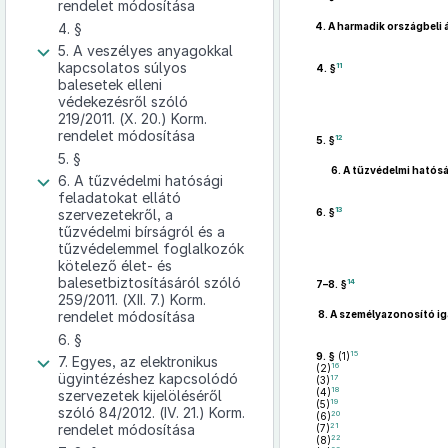
rendelet módosítása
4. §
4.
A harmadik országbeli 
5. A veszélyes anyagokkal
kapcsolatos súlyos
11
4. §
balesetek elleni
védekezésről szóló
219/2011. (X. 20.) Korm.
rendelet módosítása
12
5. §
5. §
6.
A tűzvédelmi hatóság
6. A tűzvédelmi hatósági
feladatokat ellátó
13
szervezetekről, a
6. §
tűzvédelmi bírságról és a
tűzvédelemmel foglalkozók
kötelező élet- és
balesetbiztosításáról szóló
14
7–8. §
259/2011. (XII. 7.) Korm.
rendelet módosítása
8.
A személyazonosító iga
6. §
15
9. §
(1)
7. Egyes, az elektronikus
16
(2)
ügyintézéshez kapcsolódó
17
(3)
18
(4)
szervezetek kijelöléséről
19
(5)
szóló 84/2012. (IV. 21.) Korm.
20
(6)
21
rendelet módosítása
(7)
22
(8)