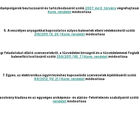
állampolgárok beutazásáról és tartózkodásáról szóló
2007. évi II. törvény
végrehajtásár
Korm. rendelet
módosítása
5.
A veszélyes anyagokkal kapcsolatos súlyos balesetek elleni védekezésről szóló
219/2011. (X. 20.) Korm. rendelet
módosítása
i feladatokat ellátó szervezetekről, a tűzvédelmi bírságról és a tűzvédelemmel foglal
balesetbiztosításáról szóló
259/2011. (XII. 7.) Korm. rendelet
módosítása
7.
Egyes, az elektronikus ügyintézéshez kapcsolódó szervezetek kijelöléséről szóló
84/2012. (IV. 21.) Korm. rendelet
módosítása
zolvány kiadása és az egységes arcképmás- és aláírás-felvételezés szabályairól szól
rendelet
módosítása