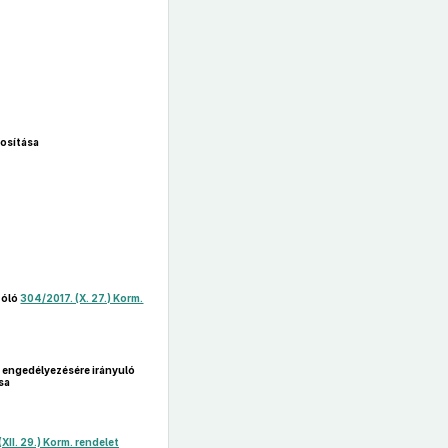
osítása
zóló
304/2017. (X. 27.) Korm.
k engedélyezésére irányuló
sa
(XII. 29.) Korm. rendelet