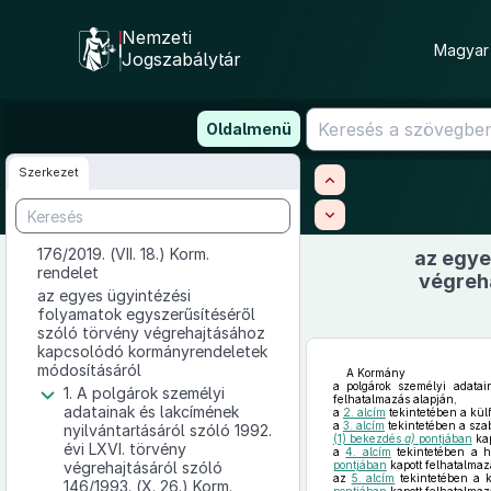
Nemzeti
Magyar 
Jogszabálytár
Ugrás
Oldalmenü
a
tartalomra
Szerkezet
176/2019. (VII. 18.) Korm.
az egye
rendelet
végreh
az egyes ügyintézési
folyamatok egyszerűsítéséről
szóló törvény végrehajtásához
kapcsolódó kormányrendeletek
módosításáról
A Kormány
a polgárok személyi adatai
1. A polgárok személyi
felhatalmazás alapján,
adatainak és lakcímének
a
2. alcím
tekintetében a külf
a
3. alcím
tekintetében a sza
nyilvántartásáról szóló 1992.
(1) bekezdés
a)
pontjában
kap
évi LXVI. törvény
a
4. alcím
tekintetében a ha
végrehajtásáról szóló
pontjában
kapott felhatalmaz
az
5. alcím
tekintetében a k
146/1993. (X. 26.) Korm.