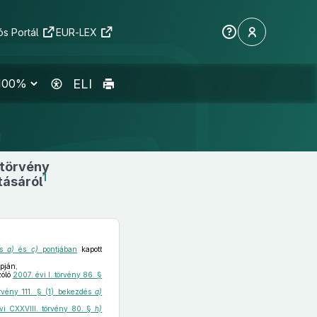
s Portál
EUR-LEX
ELI
 törvény
1
tásáról
és
a)
és
c)
pontjában
kapott
pján,
zóló
2007. évi I. törvény 86. §
örvény 111. § (1) bekezdés
a)
évi CXXVIII. törvény 80. §
h)