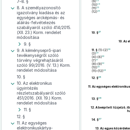
7–8. §
23
(9)
24
(10)
8. A személyazonosító
25
(11)
26
(12)
igazolvány kiadása és az
egységes arcképmás- és
aláírás-felvételezés
szabályairól szóló 414/2015.
(XII. 23.) Korm. rendelet
27
10. §
módosítása
10.
Az e
9. §
28
9. A kéményseprő-ipari
11. §
(1)–(2)
29
(3)
tevékenységről szóló
30
(4)–(6)
törvény végrehajtásáról
31
(7)
32
(8)–(9)
szóló 99/2016. (V. 13.) Korm.
33
(10)
rendelet módosítása
34
(11)–(12)
10. §
35
12. §
10. Az elektronikus
11.
Az egységes elektronikus
ügyintézés
részletszabályairól szóló
451/2016. (XII. 19.) Korm.
36
13. §
rendelet módosítása
12.
A beépített tűzjelző, 
11. §
h
12. §
37
14. §
11. Az egységes
elektronikuskártya-
13.
Az egyes közérdeken