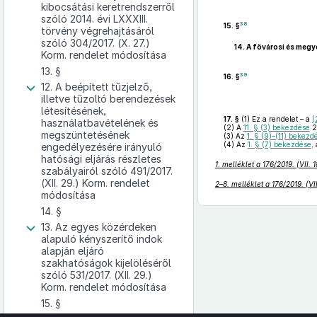
kibocsátási keretrendszerről
szóló 2014. évi LXXXIII.
38
15. §
törvény végrehajtásáról
szóló 304/2017. (X. 27.)
14.
A fővárosi és megye
Korm. rendelet módosítása
13. §
39
16. §
12. A beépített tűzjelző,
illetve tűzoltó berendezések
létesítésének,
17. §
(1)
Ez a rendelet – a
(
használatbavételének és
(2)
A
11. § (3) bekezdése
2
megszüntetésének
(3)
Az
1. § (9)–(11) bekezd
(4)
Az
1. § (7) bekezdése
,
engedélyezésére irányuló
hatósági eljárás részletes
1. melléklet a 176/2019. (VII.
szabályairól szóló 491/2017.
(XII. 29.) Korm. rendelet
2–8. melléklet a 176/2019. (VI
módosítása
14. §
13. Az egyes közérdeken
alapuló kényszerítő indok
alapján eljáró
szakhatóságok kijelöléséről
szóló 531/2017. (XII. 29.)
Korm. rendelet módosítása
15. §