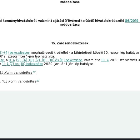
módosítása
i kormányhivatalokról, valamint a járási (fővárosi kerületi) hivatalokról szóló
86/2019. 
módosítása
15.
Záró rendelkezések
2)–(4) bekezdésben
meghatározott kivétellel – a kihirdetését követő 30. napon lép hatályba
019. szeptember 1-jén lép hatályba.
ése
, a
9. §
(2), (4), (6), (7), (8), (10) és (11) bekezdése
, valamint a
10. §
2019. szeptember 3
 a
11. § (7) és (10) bekezdése
2020. január 1-jén lép hatályba.
40
 18.) Korm. rendelethez
41
I. 18.) Korm. rendelethez