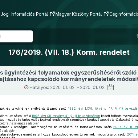
Jogi Információs Portál
Magyar Közlöny Portál
Céginformáció
176/2019. (VII. 18.) Korm. rendelet
s ügyintézési folyamatok egyszerűsítéséről szóló
ajtásához kapcsolódó kormányrendeletek módosí
Hatályos: 2020. 01. 02. – 2020. 01. 02.
nak és lakcímének nyilvántartásáról szóló
1992. évi LXVI. törvény 47. § (1) bekezd
öldre utazásról szóló
1998. évi XII. törvény 41. § (1) bekezdésében
kapott felhatalmazás ala
bad mozgás és tartózkodás jogával rendelkező személyek beutazásáról és tartózkodásáról s
ott felhatalmazás alapján,
rmadik országbeli állampolgárok beutazásáról és tartózkodásáról szóló
2007. évi II. t
ás alapján,
atasztrófavédelemről és a hozzá kapcsolódó egyes törvények módosításáról szóló
2011. 