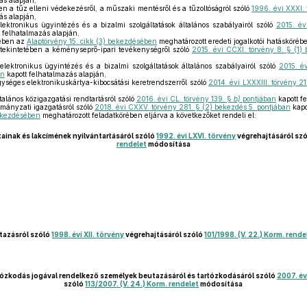
ás alapján,
en a tűz elleni védekezésről, a műszaki mentésről és a tűzoltóságról szóló
1996. évi XXXI.
ás alapján,
ektronikus ügyintézés és a bizalmi szolgáltatások általános szabályairól szóló
2015. év
 felhatalmazás alapján,
tében az
Alaptörvény 15. cikk (3) bekezdésében
meghatározott eredeti jogalkotói hatáskörébe
tekintetében a kéményseprő-ipari tevékenységről szóló
2015. évi CCXI. törvény 8. § (1
lektronikus ügyintézés és a bizalmi szolgáltatások általános szabályairól szóló
2015. év
an
kapott felhatalmazás alapján,
ységes elektronikuskártya-kibocsátási keretrendszerről szóló
2014. évi LXXXIII. törvény 2
,
talános közigazgatási rendtartásról szóló
2016. évi CL. törvény 139. §
b)
pontjában
kapott f
mányzati igazgatásról szóló
2018. évi CXXV. törvény 281. § (2) bekezdés 5. pontjában
kapo
bekezdésében
meghatározott feladatkörében eljárva a következőket rendeli el:
tainak és lakcímének nyilvántartásáról szóló
1992. évi LXVI. törvény
végrehajtásáról sz
rendelet
módosítása
utazásról szóló
1998. évi XII. törvény
végrehajtásáról szóló
101/1998. (V. 22.) Korm. rende
ózkodás jogával rendelkező személyek beutazásáról és tartózkodásáról szóló
2007. év
szóló
113/2007. (V. 24.) Korm. rendelet
módosítása