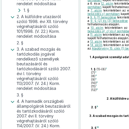
pontjában
kapott felhatalmaz
rendelet módosítása
a 6. és a
12. alcím
tekintetéb
pontjában
kapott felhatalmaz
1. §
a
7. alcím
tekintetében az el
bekezdés
c)
pontjában
kapott
2. A külföldre utazásról
a
9. § (1) bekezdése
tekinte
szóló 1998. évi XII. törvény
a
9. § (2) és (3) bekezdése
felhatalmazás alapján,
végrehajtásáról szóló
a
10. alcím
tekintetében az e
101/1998. (V. 22.) Korm.
bekezdés
a), c)
és
j)
pontjáb
a
11. alcím
tekintetében az eg
rendelet módosítása
kapott felhatalmazás alapján
a
13. alcím
tekintetében az ál
2. §
a
14. alcím
tekintetében a kor
3. A szabad mozgás és
az
Alaptörvény 15. cikk (1) 
tartózkodás jogával
1.
A polgárok személyi ada
rendelkező személyek
beutazásáról és
tartózkodásáról szóló 2007.
2
1. §
(1)–(6)
3
(7)
évi I. törvény
4
(8)
végrehajtásáról szóló
5
(9)
6
113/2007. (V. 24.) Korm.
(10)
7
(11)
rendelet módosítása
8
(12)
3. §
2.
A külföldre 
4. A harmadik országbeli
állampolgárok beutazásáról
9
2. §
és tartózkodásáról szóló
2007. évi II. törvény
3.
A szabad mozgás és tart
végrehajtásáról szóló
114/2007. (V. 24.) Korm.
10
3. §