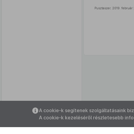
Pusztaszer, 2019. február 
Az oldalmenübe visszatéréshez
A cookie-k segítenek szolgáltatásaink bi
használhatja az
ALT + S
billentyűket.
A cookie-k kezeléséről részletesebb inf