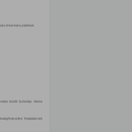
, más önkormányzatokkal.
ek között biztosítja, illetve
sségfejlesztési feladatainak