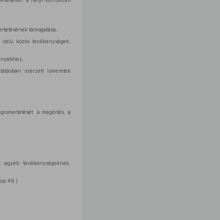
vítésével, a helyi környezeti
ertetésének támogatása,
is célú közös tevékenységek,
vényekhez,
tatásban szerzett ismeretek
gismertetését, a megértés, a
t egyéb tevékenységeknek,
tca 49.)