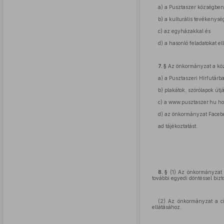
a) a Pusztaszer községbe
b) a kulturális tevékenység
c) az egyházakkal és
d) a hasonló feladatokat e
7. §
Az önkormányzat a köz
a) a Pusztaszeri Hírfutárb
b) plakátok, szórólapok útj
c) a www.pusztaszer.hu h
d) az önkormányzat Faceb
ad tájékoztatást.
8. §
(1) Az önkormányzat a
további egyedi döntéssel bizto
(2) Az önkormányzat a civ
ellátásához.