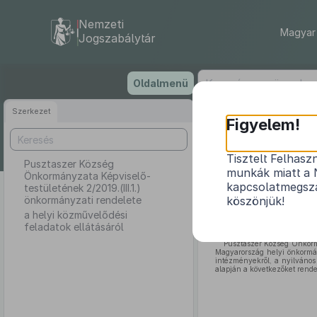
Nemzeti
Magyar 
Jogszabálytár
Ugrás
Oldalmenü
a
tartalomra
Szerkezet
Pusztasze
Figyelem!
Tisztelt Felhasz
Pusztaszer Község
munkák miatt a 
Önkormányzata Képviselő-
kapcsolatmegsza
testületének 2/2019.(III.1.)
önkormányzati rendelete
köszönjük!
a helyi közművelődési
feladatok ellátásáról
Pusztaszer Község Önkormá
Magyarország helyi önkormán
intézményekről, a nyilvános 
alapján a következőket rendel