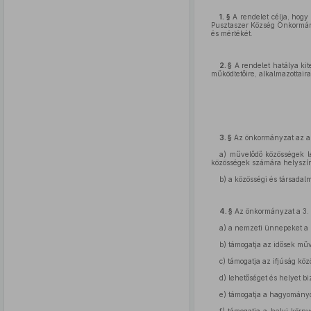
1. §
A rendelet célja, hogy
Pusztaszer Község Önkormányz
és mértékét.
2. §
A rendelet hatálya kit
működtetőire, alkalmazottair
3. §
Az önkormányzat az alá
a) művelődő közösségek l
közösségek számára helyszín 
b) a közösségi és társadalm
4. §
Az önkormányzat a 3. §
a) a nemzeti ünnepeket a h
b) támogatja az idősek mű
c) támogatja az ifjúság köz
d) lehetőséget és helyet b
e) támogatja a hagyomány