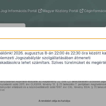
Jogi Információs Portál
Magyar Közlöny Portál
Céginformáció
r Község Önkormányzata Képviselő-te
2/2019.(III.1.) önkormányzati rendelet
nálóink! 2026. augusztus 8-án 22:00 és 22:30 óra között ka
Nemzeti Jogszabálytár szolgáltatásában átmeneti
a helyi közművelődési feladatok ellátásáról
kadásokra lehet számítani. Szíves türelmüket és megért
Hatályos: 2019. 03. 01. –
nyzatának Képviselő-testülete az Alaptörvény 32. cikk (2) bekezdésében biztosított jogal
yzatairól szóló 2011. évi CLXXXIX. törvény 13. § (1) bekezdés 7. pontjában meghatározot
könyvtári ellátásról és a közművelődésről szóló 1997. évi CXL. törvény 83/A. § (1) bekez
i el:
A rendelet célja és hatálya