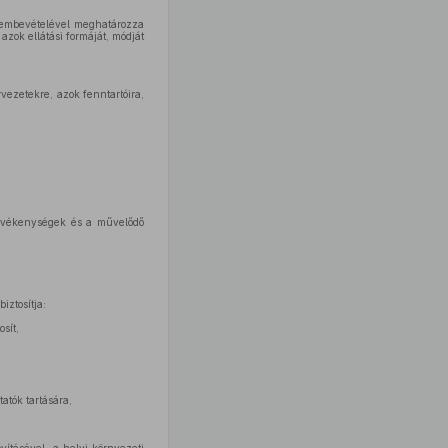
elembevételével meghatározza
zok ellátási formáját, módját
vezetekre, azok fenntartóira,
 tevékenységek és a művelődő
iztosítja:
sít,
atók tartására,