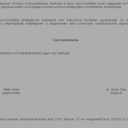
lyázati források kihasználásával törekszik a helyi közművelődés minél magasabb szint
ályázat esetén a szükséges önrészt az éves költségvetési rendeletében biztosíthatja.
zművelődési feladatainak ellátásáról nem intézményi formában gondoskodik. Az ö
és végrehajtását elsődlegesen a polgármester által kinevezett, közalkalmazotti jogv
Záró rendelkezés
endelet a kihirdetését követő napon lép hatályba.
Máté Gábor
dr. Jaksa Tibor
polgármester
aljegyző
nyzatának Képviselő-testülete által 2019. február 27-én megalkotott fenti 2/2019.(II.2