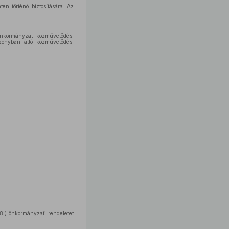
en történő biztosítására. Az
nkormányzat közművelődési
iszonyban álló közművelődési
8.) önkormányzati rendeletet