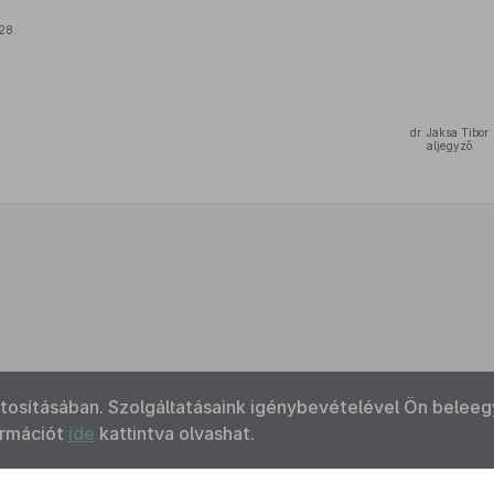
28.
dr. Jaksa Tibor
aljegyző
ztosításában. Szolgáltatásaink igénybevételével Ön beleeg
ormációt
ide
kattintva olvashat.