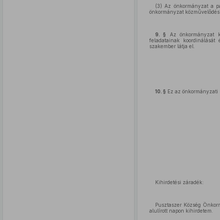
(3) Az önkormányzat a pá
önkormányzat közművelődési p
9
. §
Az önkormányzat kö
feladatainak koordinálását 
szakember látja el.
10
. §
Ez az önkormányzati r
Kihirdetési záradék:
Pusztaszer Község Önkormá
alulírott napon kihirdetem.