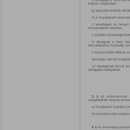
f) támogatja a helyi körn
értékek megőrzését,
g) települési értéktár bőví
h) a helytörténeti szakir
i) lehetőséget és helyet 
összejövetelek számára,
j) kiállítási lehetőséget 
k) támogatja a helyi lak
bemutatásához közösségi szín
l) közreműködik táborok s
közösségi internet szolgálta
m) feladatának tekinti to
befogadás elősegítését.
5. §
Az önkormányzat a 
szolgáltatások megszervezésén
a) Pusztaszeri Szociális 
b) önkormányzati tulajdonú
6. §
Az önkormányzat közmű