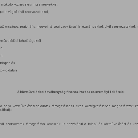
n működő köznevelési intézményekkel,
et is végző civil szervezetekkel,
llátó országos, regionális, megyei, térségi vagy járási intézményekkel, civil szervezetekkel
művelődési lehetőségekről
an,
án,
onlapon és
ook-oldalán
A közművelődési tevékenység finanszírozása és személyi feltételei
 helyi közművelődési feladatok támogatását az éves költségvetésében meghatározott keret
síthatja.
il szervezetek támogatásán keresztül is hozzájárul a település közművelődési és közö