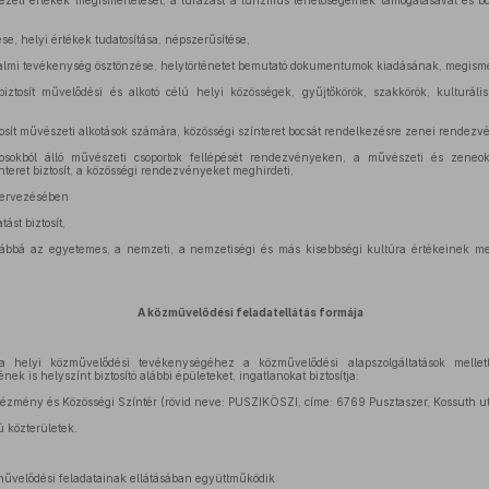
yezeti értékek megismertetését, a túrázást a turizmus lehetőségeinek támogatásával és bő
tése, helyi értékek tudatosítása, népszerűsítése,
odalmi tevékenység ösztönzése, helytörténetet bemutató dokumentumok kiadásának, megism
biztosít művelődési és alkotó célú helyi közösségek, gyűjtőkörök, szakkörök, kulturál
biztosít művészeti alkotások számára, közösségi színteret bocsát rendelkezésre zenei rendez
osokból álló művészeti csoportok fellépését rendezvényeken, a művészeti és zeneok
teret biztosít, a közösségi rendezvényeket meghirdeti,
zervezésében
tást biztosít,
vábbá az egyetemes, a nemzeti, a nemzetiségi és más kisebbségi kultúra értékeinek me
A közművelődési feladatellátás formája
helyi közművelődési tevékenységéhez a közművelődési alapszolgáltatások mellet
ek is helyszínt biztosító alábbi épületeket, ingatlanokat biztosítja:
Intézmény és Közösségi Színtér (rövid neve: PUSZIKÖSZI, címe: 6769 Pusztaszer, Kossuth u
 közterületek.
velődési feladatainak ellátásában együttműködik