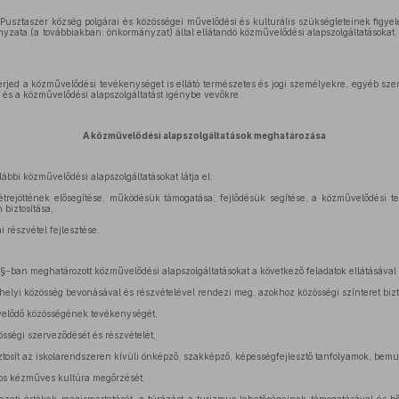
 Pusztaszer község polgárai és közösségei művelődési és kulturális szükségleteinek figy
ata (a továbbiakban: önkormányzat) által ellátandó közművelődési alapszolgáltatásokat, a
erjed a közművelődési tevékenységet is ellátó természetes és jogi személyekre, egyéb szer
a és a közművelődési alapszolgáltatást igénybe vevőkre.
A közművelődési alapszolgáltatások meghatározása
bbi közművelődési alapszolgáltatásokat látja el:
étrejöttének elősegítése, működésük támogatása, fejlődésük segítése, a közművelődési
biztosítása,
i részvétel fejlesztése.
-ban meghatározott közművelődési alapszolgáltatásokat a következő feladatok ellátásával b
elyi közösség bevonásával és részvételével rendezi meg, azokhoz közösségi színteret bizto
velődő közösségének tevékenységét,
össégi szerveződését és részvételét,
iztosít az iskolarendszeren kívüli önképző, szakképző, képességfejlesztő tanfolyamok, bemut
os kézműves kultúra megőrzését,