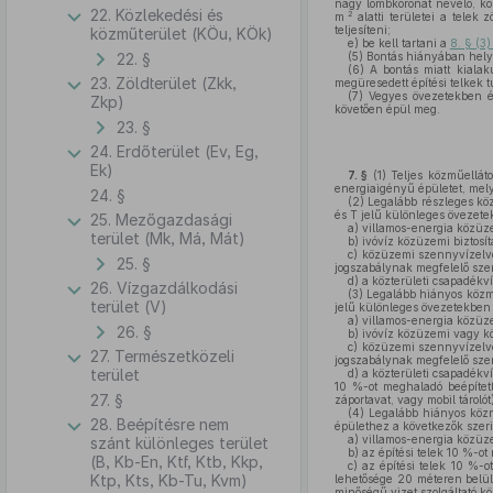
nagy lombkoronát nevelő, kö
22. Közlekedési és
2
m
alatti területei a telek 
teljesíteni;
közműterület (KÖu, KÖk)
e)
be kell tartani a
8. § (3
22. §
(5)
Bontás hiányában helyr
(6)
A bontás miatt kialaku
23. Zöldterület (Zkk,
megüresedett építési telkek t
(7)
Vegyes övezetekben és 
Zkp)
követően épül meg.
23. §
24. Erdőterület (Ev, Eg,
Ek)
7. §
(1)
Teljes közműelláto
energiaigényű épületet, mel
24. §
(2)
Legalább részleges köz
és T jelű különleges övezete
25. Mezőgazdasági
a)
villamos-energia közüzem
terület (Mk, Má, Mát)
b)
ivóvíz közüzemi biztosít
c)
közüzemi szennyvízelvez
25. §
jogszabálynak megfelelő sze
d)
a közterületi csapadékv
26. Vízgazdálkodási
(3)
Legalább hiányos közmű
terület (V)
jelű különleges övezetekben 
a)
villamos-energia közüzem
26. §
b)
ivóvíz közüzemi vagy kö
c)
közüzemi szennyvízelvez
27. Természetközeli
jogszabálynak megfelelő sze
terület
d)
a közterületi csapadékví
10 %-ot meghaladó beépítet
27. §
záportavat, vagy mobil tárolót)
(4)
Legalább hiányos közmű
28. Beépítésre nem
épülethez a következők szeri
a)
villamos-energia közüzem
szánt különleges terület
b)
az építési telek 10 %-ot
(B, Kb-En, Ktf, Ktb, Kkp,
c)
az építési telek 10 %-o
Ktp, Kts, Kb-Tu, Kvm)
lehetősége 20 méteren belül 
minőségű vizet szolgáltató k