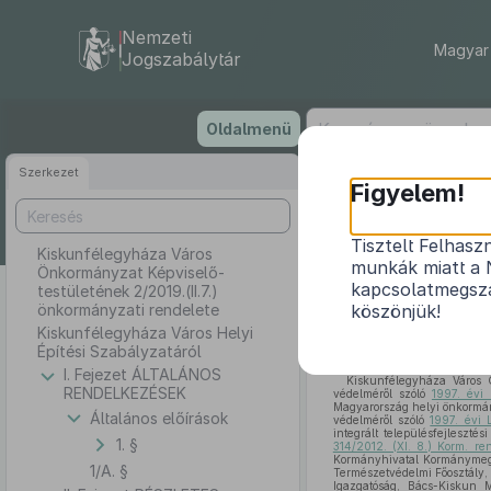
Nemzeti
Magyar 
Jogszabálytár
Ugrás
Oldalmenü
a
tartalomra
Szerkezet
Kisku
Figyelem!
testül
Tisztelt Felhasz
Kiskunfélegyháza Város
munkák miatt a 
Önkormányzat Képviselő-
K
kapcsolatmegsza
testületének 2/2019.(II.7.)
önkormányzati rendelete
köszönjük!
Kiskunfélegyháza Város Helyi
Építési Szabályzatáról
I. Fejezet ÁLTALÁNOS
Kiskunfélegyháza Város 
RENDELKEZÉSEK
védelméről szóló
1997. évi 
Magyarország helyi önkormán
Általános előírások
védelméről szóló
1997. évi 
integrált településfejleszté
1. §
314/2012. (XI. 8.) Korm. re
Kormányhivatal Kormánymegbí
1/A. §
Természetvédelmi Főosztály,
Igazgatóság, Bács-Kiskun 