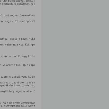
erület biztosításával, amely 1
 cserjesáv telepítésével kell
ésközpont vegyes övezetekben
en, vagy a főépület építését
ülethez, kivéve a közel nulla
ben, valamint a Kke, Kpi, Kpk
 szennyvíztároló, vagy külön
n, valamint a Kke, Kpi és Kpk
 szennyvíztároló, vagy külön
satlakozni, egyébként a telek
apadékvíz-tárolót (ciszternát,
zolgáló helyiséget tartalmazó
, ha a hálózatra csatlakozás
m-es távolságon belül ivóvíz