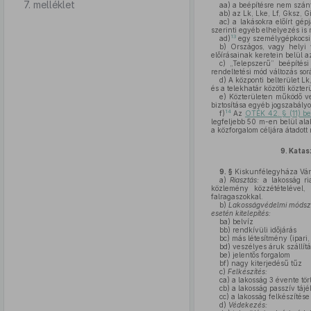
7. melléklet
aa)
a beépítésre nem szánt
ab)
az Lk, Lke, Lf, Gksz, G
ac)
a lakásokra előírt gép
szerinti egyéb elhelyezés is
13
ad)
egy személygépkocsi 
b)
Országos, vagy helyi v
előírásainak keretein belül a
c)
„Telepszerű” beépítési
rendeltetési mód változás so
d)
A központi belterület Lk
és a telekhatár közötti közt
e)
Közterületen működő ven
biztosítása egyéb jogszabályok
14
f)
Az
OTÉK 42. § (11) b
legfeljebb 50 m-en belül ala
a közforgalom céljára átadot
9.
Katasz
9. §
Kiskunfélegyháza Város
a)
Riasztás:
a lakosság ria
közlemény közzétételével, 
falragaszokkal.
b)
Lakosságvédelmi módsz
esetén kitelepítés:
ba)
belvíz
bb)
rendkívüli időjárás
bc)
más létesítmény (ipari
bd)
veszélyes áruk szállít
be)
jelentős forgalom
bf)
nagy kiterjedésű tűz
c)
Felkészítés:
ca)
a lakosság 3 évente tört
cb)
a lakosság passzív tájé
cc)
a lakosság felkészítése
d)
Védekezés: