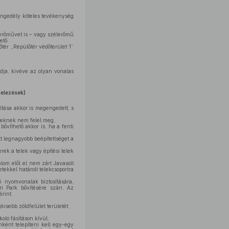
 engedély köteles tevékenység
erőművet is – vagy szélerőmű
ető.
tér „Repülőtér védőterület 1”
adja, kivéve az olyan vonalas
telezések)
kítása akkor is megengedett, s
eteknek nem felel meg,
bővíthető akkor is, ha a fenti
tt legnagyobb beépítettséget a
rek a telek vagy építési telek
lom elől el nem zárt Javasolt
tekkel határolt telekcsoportra
i nyomvonalak biztosítására,
ari Park bővítésére szán. Az
rint.
kisebb zöldfelület területét;
koló fásításon kívül;
nként telepíteni kell egy-egy