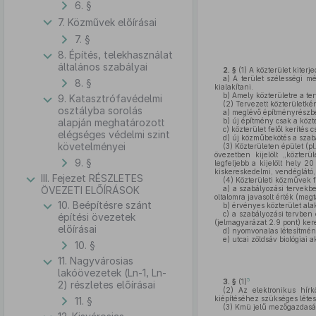
6. §
7. Közművek előírásai
7. §
8. Építés, telekhasználat
általános szabályai
2. §
(1)
A közterület kiterj
a)
A terület szélességi mé
8. §
kialakítani.
b)
Amely közterületre a ter
9. Katasztrófavédelmi
(2)
Tervezett közterületkén
osztályba sorolás
a)
meglévő építményrészbe
alapján meghatározott
b)
új építmény csak a közte
c)
közterület felől kerítés 
elégséges védelmi szint
d)
új közműbekötés a szabál
követelményei
(3)
Közterületen épület (pl.
övezetben kijelölt „közterü
9. §
legfeljebb a kijelölt hely 2
kiskereskedelmi, vendéglátó,
III. Fejezet RÉSZLETES
(4)
Közterületi közművek fö
ÖVEZETI ELŐÍRÁSOK
a)
a szabályozási tervekbe
oltalomra javasolt érték (meg
10. Beépítésre szánt
b)
érvényes közterület alak
c)
a szabályozási tervben e
építési övezetek
(jelmagyarázat 2.9 pont) ke
előírásai
d)
nyomvonalas létesítményh
e)
utcai zöldsáv biológiai 
10. §
11. Nagyvárosias
lakóövezetek (Ln-1, Ln-
5
3. §
(1)
2) részletes előírásai
(2)
Az elektronikus hírköz
kiépítéséhez szükséges létes
11. §
(3)
Kmü jelű mezőgazdasági 