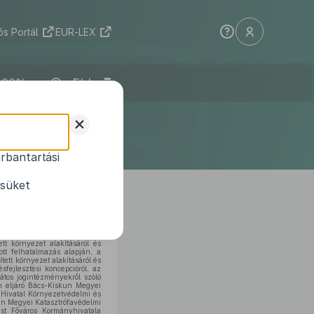
s Portál
EUR-LEX
ELI
iselő-
+
ndelete
rbantartási
ól
ésüket
ett környezet alakításáról és
ott felhatalmazás alapján, a
tett környezet alakításáról és
sfejlesztési koncepcióról, az
játos jogintézményekről szóló
en eljáró Bács-Kiskun Megyei
 Hivatal Környezetvédelmi és
un Megyei Katasztrófavédelmi
st Főváros Kormányhivatala