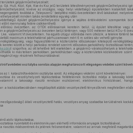
 területek gépjárműelhelyezését;
ip, Gá, Hull, Közl, Kpk, Kse és Ksz jelű területek létesítményeinek gépjárműelhelyezési ig
járműelhelyezést, kivéve az országos, vagy helyi védettségű épületekben kialakított l
 megengedett, továbbá a „Telepszerű” beépítési módú övezetekben lévő lakásokat, melyekr
elhelyezését minden lakás rendeltetési egység után
édettségű épület gépjárműelhelyezési igénye a sajátos értékvédelmi szempontok bi
z előírt mennyiség felére csökkenthető.
 előírású övezetben, az OTÉK előírásainak keretein belül, új épület létesítése vagy 
rán a gépjárműelhelyezés az övezeten belül történjen, vagy 500 méteren belül KÖu-6 övez
, Lke, valamint Vt övezeteiben, ha egyéb útügyi előírásba nem ütközik, a telekre történő 
erületből maximum a telekhatárral párhuzamosan mért 6 m széles sáv vehető igénybe.
déglátóegység, vagy fogyasztótérrel a közterületre időszakosan kitelepülő vendéglátóegy
 keretei között a helyi parkolási rendelet szerinti időszakos parkolóhely-biztosítással történ
ekezdés
t szigorítva, az ott lehetővé tett esetekben, a gépjármű-várakozóhelyek a telekhatá
kíthatók ki más telken parkolóban, parkolóházban vagy a közterületek közlekedésre szánt t
t magánút egy részének felhasználásával
trófavédelmi osztályba sorolás alapján meghatározott elégséges védelmi szint köve
 az I. katasztrófavédelmi osztályba sorolt. Az elégséges védelmi szint követelményei:
sztása és veszélyhelyzeti tájékoztatása feltételeinek biztosítási módja a lakosság kö
valamint a lakossági riasztó rendszer eszközeivel, elektronikus hírközléssel, hang
er:
a kockázatbecslésben megállapított alábbi veszélyeztető tényezőknek megfelelően els
, mezőgazdasági) általi veszélyeztető hatás, veszélyes anyag szabadba kerülésének kocká
ása
énő aktív tájékoztatása,
koztatása nyomtatott és elektronikusan elérhető információs anyagok biztosításával,
 a riasztás módszerének és jelének felismerésére, valamint az annak megfelelő magatartás