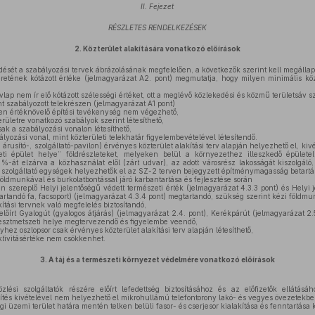
II. Fejezet
RÉSZLETES RENDELKEZÉSEK
2.
Közterület alakítására vonatkozó előírások
edését a szabályozási tervek ábrázolásának megfelelően, a következők szerint kell megállapí
retének kótázott értéke (jelmagyarázat A2. pont) megmutatja, hogy milyen minimális kö
vlap nem ír elő kótázott szélességi értéket, ott a meglévő közlekedési és közmű területsáv
t szabályozott telekrészen (jelmagyarázat A1 pont)
n értéknövelő építési tevékenység nem végezhető,
rületre vonatkozó szabályok szerint létesíthető,
csak a szabályozási vonalon létesíthető,
yozási vonal, mint közterületi telekhatár figyelembevételével létesítendő.
 árusító-, szolgáltató-pavilon) érvényes közterület alakítási terv alapján helyezhető el, k
leti épület helye” földrészleteket, melyeken belül a környezethez illeszkedő épületel
0 %-át elzárva a közhasználat elől (zárt udvar), az adott városrész lakosságát kiszolgál
 szolgáltató egységek helyezhetők el az SZ-2 terven bejegyzett építménymagasság betartá
ldmunkával és burkolatbontással járó karbantartása és fejlesztése során
n szereplő Helyi jelentőségű védett természeti érték (jelmagyarázat 4.3.3 pont) és Helyi
tartandó fa, facsoport) (jelmagyarázat 4.3.4 pont) megtartandó, szükség szerint kézi földm
ítási tervnek való megfelelés biztosítandó,
lőírt Gyalogút (gyalogos átjárás) (jelmagyarázat 2.4. pont), Kerékpárút (jelmagyarázat 2.
resztmetszeti helye megtervezendő és figyelembe veendő,
ez oszlopsor csak érvényes közterület alakítási terv alapján létesíthető,
aktivitásértéke nem csökkenhet.
3.
A táj és a természeti környezet védelmére vonatkozó előírások
lési szolgáltatók részére előírt lefedettség biztosításához és az előfizetők ellátásá
ítés kivételével nem helyezhető el mikrohullámú telefontorony lakó- és vegyes övezetekbe
üzemi terület határa mentén telken belüli fasor- és cserjesor kialakítása és fenntartása k