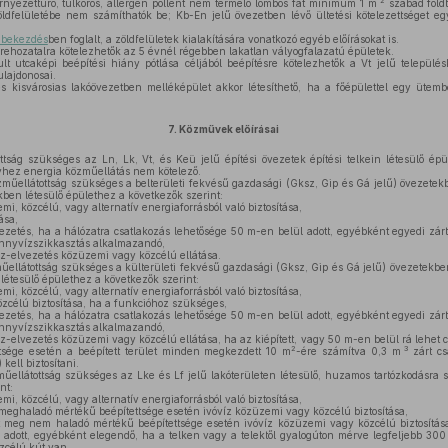
2
rnyezettűrő, túlkoros, allergén pollent nem termelő lombos fát minimum 1 m
szabad földt
zöldfelületébe nem számíthatók be; Kb-En jelű övezetben lévő ültetési kötelezettséget egy
) bekezdés
ben foglalt, a zöldfelületek kialakítására vonatkozó egyéb előírásokat is.
ehozatalra kötelezhetők az 5 évnél régebben lakatlan vályogfalazatú épületek.
lt utcaképi beépítési hiány pótlása céljából beépítésre kötelezhetők a Vt jelű települ
ulajdonosai.
kisvárosias lakóövezetben melléképület akkor létesíthető, ha a főépülettel egy ütemb
7.
Közművek előírásai
ttság szükséges az Ln, Lk, Vt, és Keü jelű építési övezetek építési telkein létesülő ép
yhez energia közműellátás nem kötelező.
műellátottság szükséges a belterületi fekvésű gazdasági (Gksz, Gip és Gá jelű) övezetek
kben létesülő épülethez a következők szerint:
i, közcélú, vagy alternatív energiaforrásból való biztosítása,
ása,
etés, ha a hálózatra csatlakozás lehetősége 50 m-en belül adott, egyébként egyedi zárt
nnyvízszikkasztás alkalmazandó,
íz-elvezetés közüzemi vagy közcélú ellátása.
ellátottság szükséges a külterületi fekvésű gazdasági (Gksz, Gip és Gá jelű) övezetekbe
létesülő épülethez a következők szerint:
i, közcélú, vagy alternatív energiaforrásból való biztosítása,
zcélú biztosítása, ha a funkcióhoz szükséges,
etés, ha a hálózatra csatlakozás lehetősége 50 m-en belül adott, egyébként egyedi zárt
nnyvízszikkasztás alkalmazandó,
z-elvezetés közüzemi vagy közcélú ellátása, ha az kiépített, vagy 50 m-en belül rá lehet c
2
3
tsége esetén a beépített terület minden megkezdett 10 m
-ére számítva 0,3 m
zárt cs
 kell biztosítani.
ellátottság szükséges az Lke és Lf jelű lakóterületen létesülő, huzamos tartózkodásra s
nt:
i, közcélú, vagy alternatív energiaforrásból való biztosítása,
 meghaladó mértékű beépítettsége esetén ivóvíz közüzemi vagy közcélú biztosítása,
t meg nem haladó mértékű beépítettsége esetén ivóvíz közüzemi vagy közcélú biztosítása
adott, egyébként elegendő, ha a telken vagy a telektől gyalogúton mérve legfeljebb 300 
özcélú kút van,