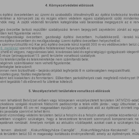
4.
Környezetvédelmi előírások
s építési övezetekben az
üzemi és szabadidős létesítmény
től az
építési kivitelezési tevé
rértékei a környezeti zaj és rezgés elleni védelem egyes szabályairól szóló mindenk
andók meg. A zajtól védendő területek kategóriába való besorolása megegyezik az e rende
es övezetbe tartozó repülőtér szabályozási terven bejegyzett zajvédelmi zónáit az egy
elően kell figyelembe venni.
ezőgazdasági övezetben, gazdasági építési övezetben, hulladékkezelő, -lerakó kül
es építési övezetben és mezőgazdasági üzemi építési övezetben helyezhető el.
 szennyvíztisztító mű Kse jelű építési övezete körül kijelölt 300 m-es védőövezeten belül ú
a
6. melléklet
szerinti telepítési feltételekkel helyezendők el.
zhető el vegyes, nagyvárosias lakó, kisvárosias lakó és egészségügyi-gyógyászati-idegenf
 része (jelmagyarázat 1.5. pont) területre vonatkozó szabályok:
ális telekterületbe és telekméretekbe nem számítandó bele;
ettségének számításakor nem vehető figyelembe;
edettségbe beleszámít;
onnan nem biztosítható – bejárás céljából legfeljebb 8 m szélességben megszakítható;
észetes gyep, fásítás megtartandó.
ként kell kialakítani és fenntartani. Előkertben parkolóhelyek csak megfelelő növényzet (fa
ként legalább 1 db előnevelt fa ültetése kötelező.
5.
Veszélyeztetett területekre vonatkozó előírások
ven lehatárolt Belvízzel erősen vagy közepesen veszélyeztetett területen (ATIVÍZIG-adat
kodásra szolgáló részének földszinti padlószintje a telek előtti járda-, vagy útburkolat
épest legalább 45 cm-rel magasabban épüljön; e szabályok alól az építéssel érintett ingatl
tés javaslata szerint el lehet térni.
árolt vízminőség-védelmi területen belül a felszíni és a felszín alatti vizekbe közvetlenü
setében vizsgálni szükséges, hogy a bevezetésre tervezett szennyező komponensek ne
állapotának romlását. Amelyek rontják az aktuális vízállapotot, azokat csak a szükséges tis
ven ábrázolt „Kiskunfélegyháza-Csengőd”, „Kiskunfélegyháza-Kecskemét” és „K
k területén belül 50 m magassági korlátozás érvényesítendő, amely az építmények, mű