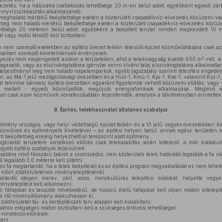
etés, ha a hálózatra csatlakozás lehetősége 20 m-en belül adott, egyébként egyedi zárt
nnyvízszikkasztás alkalmazandó,
 meghaladó mértékű beépítettsége esetén a közterületi csapadékvíz-elvezetés közüzemi vag
 meg nem haladó mértékű beépítettsége esetén a közterületi csapadékvíz-elvezetés közüze
hetősége 20 méteren belül adott, egyébként a beépített terület minden megkezdett 10 
 vagy mobil tárolót) kell biztosítani.
 nem szereplő esetekben az építési övezet telkén létesülő épület közműellátására csak a
írásaiban szereplő követelmények érvényesek.
2
yezés nem megengedett azokon a területeken, ahol a teleknagyság kisebb 600 m
-nél, a
magasabb, vagy az elszivárogtatásra igénybe venni kívánt talaj elszivárogtatásra alkalmatla
ljesítményt meg nem haladó napelemparkok, egyéb jogszabály szerinti létesítési engedély
n, az Má-1 jelű mezőgazdasági övezetben és a Hull-1, Kmü-1, Kpi-1, Kse-1, valamint Ksz-1
t tekintve bármely építési övezetben egyaránt figyelembe vehető közüzemi ellátás, vagy
ása mellett - egyedi közműpótlók, megújuló energiaforrások alkalmazása. Meglévő 
yei csak azon közművek vonatkozásában teljesítendők, amelyek a bővítményben érintettek
8.
Építés, telekhasználat általános szabályai
pítmény országos, vagy helyi védettségű épület telkén és a Vt jelű vegyes övezetekben ko
közművek és építményeik kivételével – az építési helyen belül, annak egész területén
 beépítettség erejéig helyezhető el terepszint alatt építmény.
egkisebb területére vonatkozó előírás csak telekalakítás során kötelező, a már kialakul
gyéb építési szabályok teljesülnek.
abbra növő fásszárú bokrot a szomszédos, nem közterületi telek határától legalább a fa v
l legalább 3,0 méterre kell ültetni.
s fa megtartandó, ha a telek beépítését és az építési program megvalósítását ez nem lehetet
 előírt zöldfelületének növénytelepítésénél
ktertől idegen merev, zárt, soros, monokultúrás telepítési módokat, helyette vegyes
énytelepítést kell alkalmazni;
 fafajokat és lassúbb növekedésű, de hosszú életű fafajokat kell olyan módon eltelepíte
ba illő növényállomány alakulhasson ki;
öldfelületet táj- és kertépítészeti terv alapján kell kialakítani;
ához elégséges módon biztosítani kell a szükséges öntözési lehetőséget.
onatkozó előírások:
tani