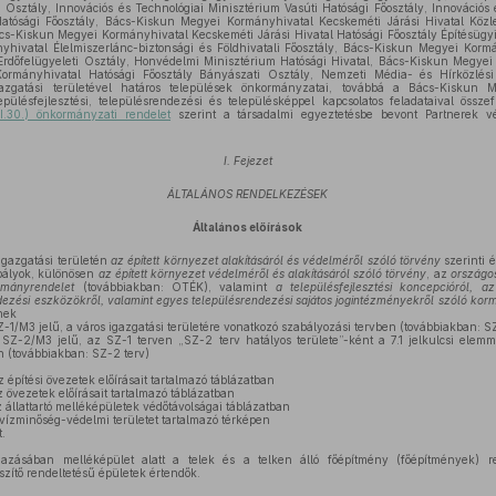
 Osztály, Innovációs és Technológiai Minisztérium Vasúti Hatósági Főosztály, Innovációs
Hatósági Főosztály, Bács-Kiskun Megyei Kormányhivatal Kecskeméti Járási Hivatal Köz
ács-Kiskun Megyei Kormányhivatal Kecskeméti Járási Hivatal Hatósági Főosztály Építésügy
ivatal Élelmiszerlánc-biztonsági és Földhivatali Főosztály, Bács-Kiskun Megyei Korm
 Erdőfelügyeleti Osztály, Honvédelmi Minisztérium Hatósági Hivatal, Bács-Kiskun Megyei
rmányhivatal Hatósági Főosztály Bányászati Osztály, Nemzeti Média- és Hírközlési 
azgatási területével határos települések önkormányzatai, továbbá a Bács-Kisku
pülésfejlesztési, településrendezési és településképpel kapcsolatos feladataival össze
III.30.) önkormányzati rendelet
szerint a társadalmi egyeztetésbe bevont Partnerek v
I. Fejezet
ÁLTALÁNOS RENDELKEZÉSEK
Általános előírások
gazgatási területén
az épített környezet alakításáról és védelméről szóló törvény
szerinti é
bályok, különösen
az épített környezet védelméről és alakításáról szóló törvény
, az
országos
rmányrendelet
(továbbiakban: OTÉK), valamint
a településfejlesztési koncepcióról, az 
endezési eszközökről, valamint egyes településrendezési sajátos jogintézményekről szóló ko
nek
-1/M3 jelű, a város igazgatási területére vonatkozó szabályozási tervben (továbbiakban: SZ
SZ-2/M3 jelű, az SZ-1 terven „SZ-2 terv hatályos területe”-ként a 7.1 jelkulcsi elemme
n (továbbiakban: SZ-2 terv)
z építési övezetek előírásait tartalmazó táblázatban
z övezetek előírásait tartalmazó táblázatban
z állattartó melléképületek védőtávolságai táblázatban
 vízminőség-védelmi területet tartalmazó térképen
.
azásában melléképület alatt a telek és a telken álló főépítmény (főépítmények) re
szítő rendeltetésű épületek értendők.