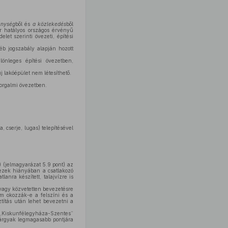
kenység
ből és
a közlekedés
ből
or hatályos országos érvényű
let szerinti övezeti, építési
éb jogszabály alapján hozott
önleges építési övezetben,
j lakóépület nem létesíthető.
orgalmi övezetben.
, cserje, lugas) telepítésével
) (jelmagyarázat 5.9 pont) az
, ezek hiányában a csatlakozó
anra készített, talajvízre is
l vagy közvetetten bevezetésre
m okozzák-e a felszíni és a
ztítás után lehet bevezetni a
iskunfélegyháza-Szentes”
tárgyak legmagasabb pontjára