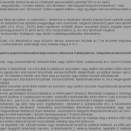
 övezetbe tartozó tavak és víztározók partvonalától számított 100 m-en belül
trágyatárolás – minden oldalon zárt tárolóban való trágyaelhelyezés kivételével – tilos;
ibocsátással járó, környezeti hatásvizsgálat köteles, vagy egységes környezethasználati
 Város területén új szélerőmű – beleértve a háztartási méretű kiserőműnek számító szél
lévő szélerőművek építménymagassága nem növelhető, meglévő szélerőmű park nem bővíth
ri út 4. (hrsz.: 0425) alatti ingatlanon működő, állami repülések céljára szolgáló repülő
jelmagyarázat 5.17 pont) belül nem helyezhető el új, és nem bővíthető meglévő
 rendszerben feldolgozó vagy tároló hulladékgazdálkodási létesítmény;
s
lület, vízi létesítmény vagy külszíni bánya, amelynek felülete az 1 ha területet meghal
k vízfelületének szélessége nem haladja meg a 4 m-t.
ajátos jogintézményekkel kapcsolatos előírások (telekalakítás, településrendezési kö
lal, vagy övezethatárral metszett telek vagy építési telek szabályozási terv szerinti kiala
 akkor is beépíthető, ha a területe és alakja az övezetben vagy építési övezetben előírt mér
n jogszerűen álló épület felújítható, korszerűsíthető, átalakítható, az építési helyen belül 
ldal- és hátsókert mérete nem felel meg az övezeti vagy építési övezeti előírásoknak,
n jogszerűen álló épület felújítható, korszerűsíthető, átalakítható akkor is, ha a megengede
aladja.
tési övezetbe sorolt telek esetén az övezetre vagy építési övezetre meghatározott paraméte
eti részére számítandók.
einek gazdaságos felhasználását és a telekcsoport célszerű átosztását szolgálja a közforga
ont) jelölése a szabályozási tervben, amelytől a telekalakítás során eltérni csak a közterüle
ítési terv, szennyvíz- és csapadékvíz-elvezetési tanulmányterv alapján szabad.
ásárlási jog illeti meg azon ingatlanokon, melyeket a szabályozási terv a közlekedés
 közintézmény bővítésére, közérdekű közműellátási létesítmény elhelyezésére vagy Ip
 megosztással keletkező olyan telkeken, amelyeket a megjelölt településrendezési cél nem é
gel érintett telekhatár / terület (jelmagyarázat 7.8 pont) előírásai:
ező telekre eső beültetési kötelezettséggel érintett terület ne haladja meg a telekre előírt leg
 a telken létesülő épület használatba vételéig meg kell történnie;
-re legalább 1 db, kifejlett korára nagy lombkoronát nevelő fa ültetése kötelező, az előírt par
éggel megjelölt telekhatár mentén, a telekhatártól 3 méterre telepítve, legalább 6 métere