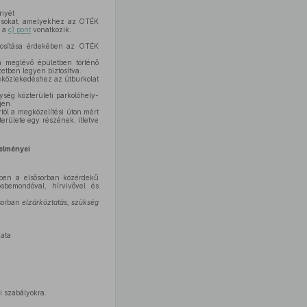
ényét
akásokat, amelyekhez az OTÉK
e a
c) pont
vonatkozik.
ztosítása érdekében az OTÉK
a meglévő épületben történő
etben legyen biztosítva.
beközlekedéshez az útburkolat
ség közterületi parkolóhely-
jen.
rtól a megközelítési úton mért
erülete egy részének, illetve
telményei
rében a elsősorban közérdekű
osbemondóval, hírvivővel és
ősorban
elzárkóztatás, szükség
zata
i szabályokra.