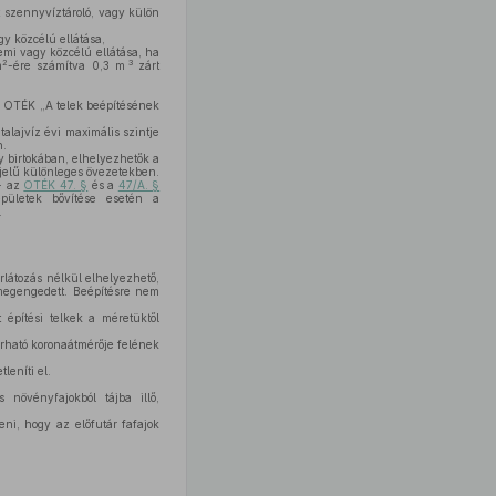
 szennyvíztároló, vagy külön
y közcélú ellátása,
mi vagy közcélú ellátása, ha
2
3
m
-ére számítva 0,3 m
zárt
z OTÉK „A telek beépítésének
 talajvíz évi maximális szintje
n.
 birtokában, elhelyezhetők a
 jelű különleges övezetekben.
 - az
OTÉK 47. §
és a
47/A. §
épületek bővítése esetén a
.
rlátozás nélkül elhelyezhető,
 megengedett. Beépítésre nem
t építési telkek a méretüktől
árható koronaátmérője felének
leníti el.
 növényfajokból tájba illő,
ni, hogy az előfutár fafajok