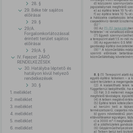
28. §
d)
közüzemi szennyvízelvez
jogszabálynak megfelelő sze
29. Béke tér sajátos
e)
az építési telek 10 %-ot
f)
az építési telek 10 %-ot
előírásai
a hálózatra csatlakozás le
29. §
csapadékvíz-tárolót (ciszternát
11
(5)
29/A.
(6)
Az
(1)-(5) bekezdés
ben
feltételei”-re vonatkozó elő
Forgalomkorlátozással
(7)
Egyedi szennyvízelhel
érintett terület sajátos
a terepszint alatt 1,5 m-nél 
(8)
Az egyenkéni 0,5 MW te
előírásai
gazdasági építési övezetekbe
12
29/A. §
(9)
A közműellátás módjá
szerinti előírások betart
IV. Fejezet ZÁRÓ
közműellátottság követelmén
RENDELKEZÉSEK
30. Hatályba léptető és
hatályon kívül helyező
8. §
(1)
Terepszint alatti é
rendelkezések
egyéb építési telkeken – a 
szánt területen a megengedett
30. §
(2)
A kialakítható telek l
függetlenül beépíthetők, ha e
1. melléklet
(3)
Fát, 3,0 méternél magas
megfelelő távolságra, épülettő
2. melléklet
(4)
A telken meglévő értéke
(5)
Építési telek kötelezően
3. melléklet
a)
kerülni kell a tájkara
természetszerű, csoportos növ
4. melléklet
b)
gyors növekedésű pionír
eltávolításakor egységes, táj
5. melléklet
2
c)
a 3000 m
-t meghaladó z
d)
a zöldfelületek gondozás
6. melléklet
(6)
Gépjárműelhelyezésre v
a)
Telken belül kell biztosí