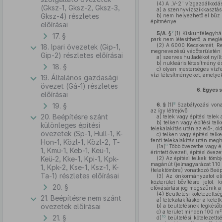
(4)
A „V-2” vízgazdálkodási
(Gksz-1, Gksz-2, Gksz-3,
a)
a szennyvízszikkasztás, 
Gksz-4) részletes
b)
nem helyezhető el bűz k
építménye.
előírásai
7
5/A. §
(1)
Kiskunfélegyháza
17. §
park nem létesíthető, a meg
(2)
A 6000 Kecskemét, Repté
18. Ipari övezetek (Gip-1,
megnevezésű védőterületén (
Gip-2) részletes előírásai
a)
szerves hulladékot nyílt
b)
nukleáris létesítmény é
18. §
c)
olyan mesterséges vízfe
vízi létesítményeket, amelye
19. Általános gazdasági
övezet (Gá-1) részletes
6.
Egyes s
előírásai
8
19. §
6. §
(1)
Szabályozási vonal
az így létrejövő
20. Beépítésre szánt
a)
telek vagy építési telek
b)
telken vagy építési telke
különleges építési
telekalakítás után az elő-, o
övezetek (Sp-1, Hull-1, K-
c)
telken vagy építési telke
fenti telekalakítás után megh
Hon-1, Közl-1, Közl-2, T-
9
(1a)
Több övezetbe vagy épí
1, Kmü-1, Keb-1, Keü-1,
érintett övezeti, építési övez
Keü-2, Kke-1, Kpi-1, Kpk-
(2)
Az építési telkek tömbj
magánút (jelmagyarázat 1.10 p
1, Kpk-2, Kse-1, Ksz-1, K-
(telektömbre) vonatkozó Beép
Ta-1) részletes előírásai
(3)
Az önkormányzatot előv
közterület bővítésre jelöl,
20. §
elővásárlási jog megszűnik a
(4)
Beültetési kötelezettség
21. Beépítésre nem szánt
a)
telekalakításkor a keletk
övezetek előírásai
b)
a beültetésnek legkésőbb
2
c)
a terület minden 100 m
21. §
10
d)
beültetési kötelezetts