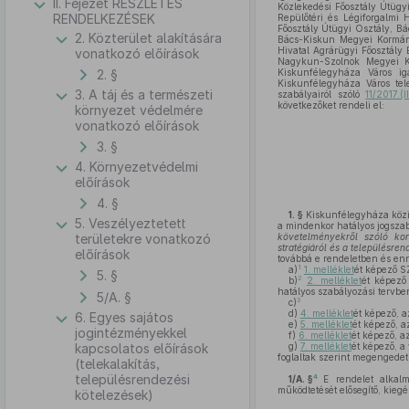
II. Fejezet RÉSZLETES
Közlekedési Főosztály Útügyi
RENDELKEZÉSEK
Repülőtéri és Légiforgalmi 
Főosztály Útügyi Osztály, B
2. Közterület alakítására
Bács-Kiskun Megyei Kormányh
Hivatal Agrárügyi Főosztály
vonatkozó előírások
Nagykun-Szolnok Megyei Ko
2. §
Kiskunfélegyháza Város ig
Kiskunfélegyháza Város tele
3. A táj és a természeti
szabályairól szóló
11/2017.(
következőket rendeli el:
környezet védelmére
vonatkozó előírások
3. §
4. Környezetvédelmi
előírások
4. §
1. §
Kiskunfélegyháza közi
5. Veszélyeztetett
a mindenkor hatályos jogsza
területekre vonatkozó
követelményekről szóló ko
stratégiáról és a településr
előírások
továbbá e rendeletben és en
1
a)
1. melléklet
ét képező SZ
5. §
2
b)
2. melléklet
ét képező 
hatályos szabályozási tervbe
5/A. §
3
c)
d)
4. melléklet
ét képező, a
6. Egyes sajátos
e)
5. melléklet
ét képező, a
jogintézményekkel
f)
6. melléklet
ét képező, a
kapcsolatos előírások
g)
7. melléklet
ét képező, a
foglaltak szerint megengedett
(telekalakítás,
településrendezési
4
1/A. §
E rendelet alkalm
működtetését elősegítő, kiegé
kötelezések)