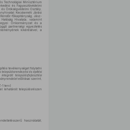
 és Technológiai Minisztérium
lekedési és Fogyasztóvédelmi
i és Örökségvédelmi Osztály,
ányhivatal Kecskeméti Járási
 Rendőr-főkapitányság, Jász-
Hatóság Hivatala, valamint
n Megyei Önkormányzat és a
függő partnerségi egyeztetés
éleményének kikérésével, a
pítési tevékenységet folytatni
 településrendezési és építési
integrált településfejlesztési
rmányrendelet
előírásai szerint,
-1 terv)
l lehatárolt településrészen
ndeltetésszerű használatát,