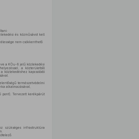
tani:
zlekedési és közműsávot kell
 szélessége nem csökkenthető.
ivéve a KÖu-6 jelű közlekedési
helyezéssel, a közterületből
ó, a közlekedéshez kapcsolódó
sával.
 jelentőségű természetvédelmi
unka alkalmazásával,
5 pont), Tervezett kerékpárút
hoz szükséges infrastruktúra
n.
ötelező.