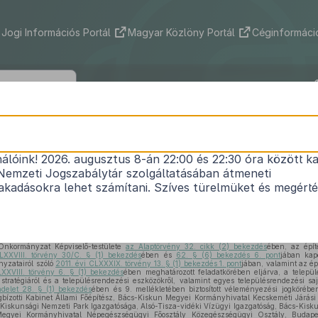
Jogi Információs Portál
Magyar Közlöny Portál
Céginformáció
nfélegyháza Város Önkormányzat Képv
etének 2/2019.(II.7.) önkormányzati re
nálóink! 2026. augusztus 8-án 22:00 és 22:30 óra között ka
Nemzeti Jogszabálytár szolgáltatásában átmeneti
iskunfélegyháza Város Helyi Építési Szabályzatár
kadásokra lehet számítani. Szíves türelmüket és megért
Hatályos: 2026. 05. 29. –
Önkormányzat Képviselő-testülete
az Alaptörvény 32. cikk (2) bekezdés
ében, az épít
LXXVIII. törvény 30/C. § (1) bekezdés
ében és
62. § (6) bekezdés 6. pont
jában kap
yzatairól szóló
2011. évi CLXXXIX. törvény 13. § (1) bekezdés 1. pont
jában, valamint az épí
LXXVIII. törvény 6. § (1) bekezdés
ében meghatározott feladatkörében eljárva, a települé
si stratégiáról és a településrendezési eszközökről, valamint egyes településrendezési sa
ndelet 28. § (1) bekezdés
ében és 9. mellékletében biztosított véleményezési jogköréb
zotti Kabinet Állami Főépítész, Bács-Kiskun Megyei Kormányhivatal Kecskeméti Járási
 Kiskunsági Nemzeti Park Igazgatósága, Alsó-Tisza-vidéki Vízügyi Igazgatóság, Bács-Kisk
Megyei Kormányhivatal Népegészségügyi Főosztály Közegészségügyi Osztály, Budape