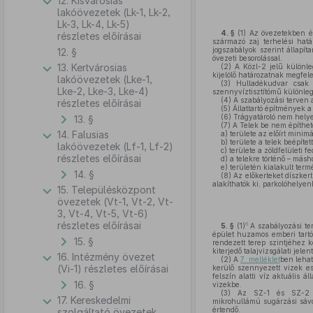
12. Kisvárosias
lakóövezetek (Lk-1, Lk-2,
Lk-3, Lk-4, Lk-5)
4. §
(1)
A
z
övezetekben é
részletes előírásai
származó zaj terhelési hatá
jogszabályok szerint állapít
12. §
övezeti besorolással.
13. Kertvárosias
(2)
A Közl-2 jelű különleg
kijelölő határozatnak megfel
lakóövezetek (Lke-1,
(3)
Hulladékudvar csak m
Lke-2, Lke-3, Lke-4)
szennyvíztisztítómű különleg
(4)
A szabályozási terven a
részletes előírásai
(5)
Állattartó építmények 
(6)
Trágyatároló nem helye
13. §
(7)
A Telek be nem építhető
14. Falusias
a)
területe az előírt minim
b)
területe a telek beépít
lakóövezetek (Lf-1, Lf-2)
c)
területe a zöldfelületi f
részletes előírásai
d)
a telekre történő – másh
e)
területén kialakult term
14. §
(8)
Az előkerteket díszkert
alakíthatók ki, parkolóhelyen
15. Településközpont
övezetek (Vt-1, Vt-2, Vt-
3, Vt-4, Vt-5, Vt-6)
részletes előírásai
6
5. §
(1)
A szabályozási ter
épület huzamos emberi tartóz
15. §
rendezett terep szintjéhez k
kiterjedő talajvizsgálati jelen
16. Intézmény övezet
(2)
A
7. melléklet
ben lehat
(Vi-1) részletes előírásai
kerülő szennyezett vizek e
felszín alatti víz aktuális 
16. §
vizekbe.
(3)
Az SZ-1 és SZ-2 ter
17. Kereskedelmi
mikrohullámú sugárzási sávo
értendő.
szolgáltató övezetek