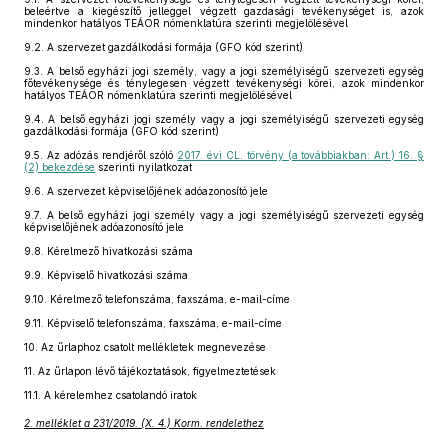
beleértve a kiegészítő jelleggel végzett gazdasági tevékenységet is, azok
mindenkor hatályos TEÁOR nómenklatúra szerinti megjelölésével
9.2.
A szervezet gazdálkodási formája (GFO kód szerint)
9.3.
A belső egyházi jogi személy, vagy a jogi személyiségű szervezeti egység
főtevékenysége és ténylegesen végzett tevékenységi körei, azok mindenkor
hatályos TEÁOR nómenklatúra szerinti megjelölésével
9.4.
A belső egyházi jogi személy vagy a jogi személyiségű szervezeti egység
gazdálkodási formája (GFO kód szerint)
9.5.
Az adózás rendjéről szóló
2017. évi CL. törvény (a továbbiakban: Art.) 16. §
(2) bekezdése
szerinti nyilatkozat
9.6.
A szervezet képviselőjének adóazonosító jele
9.7.
A belső egyházi jogi személy vagy a jogi személyiségű szervezeti egység
képviselőjének adóazonosító jele
9.8.
Kérelmező hivatkozási száma
9.9.
Képviselő hivatkozási száma
9.10.
Kérelmező telefonszáma, faxszáma, e-mail-címe
9.11.
Képviselő telefonszáma, faxszáma, e-mail-címe
10.
Az űrlaphoz csatolt mellékletek megnevezése
11.
Az űrlapon lévő tájékoztatások, figyelmeztetések
11.1.
A kérelemhez csatolandó iratok
2. melléklet a 231/2019. (X. 4.) Korm. rendelethez