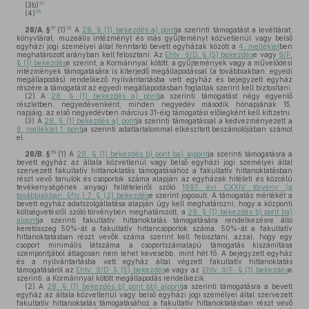
15
(3b)
16
(4)
17
18
28/A. §
(1)
A
28. § (1) bekezdés a) pont
ja szerinti támogatást a levéltárat,
könyvtárat, muzeális intézményt és más gyűjteményt közvetlenül vagy belső
egyházi jogi személyei által fenntartó bevett egyházak között a
4. melléklet
ben
meghatározott arányban kell felosztani. Az
Ehtv. 9/D. § (5) bekezdés
e vagy
9/F.
§ (1) bekezdés
e szerint, a Kormánnyal kötött, a gyűjtemények vagy a művelődési
intézmények támogatására is kiterjedő megállapodással (a továbbiakban: egyedi
megállapodás) rendelkező nyilvántartásba vett egyház és bejegyzett egyház
részére a támogatást az egyedi megállapodásban foglaltak szerint kell biztosítani.
(2)
A
28. § (1) bekezdés a) pont
ja szerinti támogatást négy egyenlő
részletben, negyedévenként, minden negyedév második hónapjának 15.
napjáig, az első negyedévben március 31-éig támogatási előlegként kell kifizetni.
(3)
A
28. § (1) bekezdés a) pont
ja szerinti támogatással a kedvezményezett a
6. melléklet 1. pont
ja szerinti adattartalommal elkészített beszámolójában számol
el.
19
28/B. §
(1)
A
28. § (1) bekezdés b) pont ba) alpont
ja szerinti támogatásra a
bevett egyház az általa közvetlenül vagy belső egyházi jogi személyei által
szervezett fakultatív hittanoktatás támogatásához a fakultatív hittanoktatásban
részt vevő tanulók és csoportok száma alapján az egyházak hitéleti és közcélú
tevékenységének anyagi feltételeiről szóló
1997. évi CXXIV. törvény (a
továbbiakban: Eftv.) 7. § (2) bekezdés
e szerint jogosult. A támogatás mértékét a
bevett egyház adatszolgáltatása alapján úgy kell meghatározni, hogy a központi
költségvetésről szóló törvényben meghatározott, a
28. § (1) bekezdés b) pont ba)
alpont
ja szerinti fakultatív hittanoktatás támogatására rendelkezésre álló
keretösszeg 50%-át a fakultatív hittancsoportok száma, 50%-át a fakultatív
hittanoktatásban részt vevők száma szerint kell felosztani, azzal, hogy egy
csoport minimális létszáma a csoportszámalapú támogatás kiszámítása
szempontjából átlagosan nem lehet kevesebb, mint hét fő. A bejegyzett egyház
és a nyilvántartásba vett egyház által végzett fakultatív hittanoktatás
támogatásáról az
Ehtv. 9/D. § (5) bekezdés
e vagy az
Ehtv. 9/F. § (1) bekezdés
e
szerinti, a Kormánnyal kötött megállapodás rendelkezik.
(2)
A
28. § (1) bekezdés b) pont bb) alpont
ja szerinti támogatásra a bevett
egyház az általa közvetlenül vagy belső egyházi jogi személyei által szervezett
fakultatív hittanoktatás támogatásához a fakultatív hittanoktatásban részt vevő