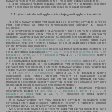
nyilvános részeként elkülönítetten kezelt – mellékletét képező tagjegyzéket,
e)
a jogi képviselő meghatalmazását, szükség szerint a kézbesítési megbízott
esetén a megbízás alapjául szolgáló kérelmezői nyilatkozat másolatát.
3.
A nyilvántartásba vett egyházzá és a bejegyzett egyházzá minősítés
4. §
(1)
A nyilvántartásba vett egyházzá és a bejegyzett egyházzá minősítés
iránti kérelemhez az általános rendelkezésekben előírtakon túl csatolni
szükséges:
a)
a kérelmező nyilatkozatát arra vonatkozóan, hogy a szervezet elsődlegesen
vallási tevékenységet végez, valamint az egyesülési jogról, a közhasznú
jogállásról, valamint a civil szervezetek működéséről és támogatásáról szóló
2011.
évi CLXXV. törvény (a továbbiakban: Ectv.) 28. §-a
szerinti utolsó éves
beszámolót, vagy olyan okiratot, amellyel az elmúlt lezárt üzleti évben végzett
konkrét tevékenysége igazolható,
b)
az
Ehtv. 36. § (7) bekezdése
hatálya alá tartozó szervezetek kivételével az
állami adóhatóság igazolását az
Ehtv. 9/D. § (1) bekezdés a) pontja
, a
9/E. § (1)
bekezdés a) pontja
,
35. § (4) bekezdése
vagy a
36. § (4) bekezdése
szerinti
feltétel teljesüléséről,
c)
amennyiben a szervezet az
Ehtv. 9/D. § (2) bekezdése
, illetve a 9/E. § (3)–
(4) bekezdése alapján kéri nyilvántartásba vett egyházzá vagy bejegyzett
egyházzá történő minősítését, a szervezet tagnyilvántartását, amely tartalmazza
a tagok nevét és jelenlegi lakó-, illetve tartózkodási helyét is,
d)
az
Ehtv. 9/D. § (3) bekezdése
, illetve a 9/E. § (5) bekezdése szerinti
igazolásokat, azok hiteles fordításait, valamint az igazolásokat kiállító
szervezetek létezését, személyes joga szerinti egyházi státuszát, egyházak,
tagegyházak szövetségi jellegét, világegyházi jellegét és a képviselő képviseleti
jogosultságát igazoló okiratokat és azok hiteles fordításait,
e)
a kérelmező képviselőjének nyilatkozatát a folyamatos működés
időtartamáról, továbbá az
Ehtv. 9/D. § (2) bekezdés c) pontja
, a
9/E. § (3)
bekezdés c) pontja
vagy a 9/E. § (4) bekezdés c) pontja szerinti
kötelezettségvállalásról,
f)
a nyilvántartásba vett vagy bejegyzett egyházzá alakulásáról szóló
döntéshozó szerv által elfogadott határozatot, valamint a határozatot elfogadó
döntéshozó szervi ülés jegyzőkönyvét és jelenléti ívét.
(2)
A bejegyzett egyház és a nyilvántartásba vett egyház bejegyzése iránti
kérelemhez a kérelmezőnek csatolnia kell az arról szóló nyilatkozatot, hogy