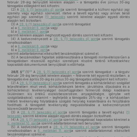
február 28-áig benyújtott kérelem alapján – a támogatás éve június 30-áig
támogatási előlegként kell kifizetni.
(2)
A
28. § (1) bekezdés d) pont
ja szerinti támogatást a külhoni egyházi jogi
személy vagy egyházi szervezet, illetve a bevett egyház vagy annak belső
egyházi jogi személye
(1) bekezdés
szerinti kérelme alapján egyedi döntés
alapján kell biztosítani.
(3)
A
28. § (1) bekezdés d) pont
ja szerinti támogatást
a)
a
6. melléklet 6. pont
ja vagy
b)
a
6. melléklet 7. pont
ja
szerinti kérelem alapján meghozott egyedi döntés szerint kell kifizetni.
(4)
A kedvezményezett a
28. § (1) bekezdés d) pont
ja szerinti támogatás
vonatkozásában
a)
a
6. melléklet 8. pont
ja vagy
b)
a
6. melléklet 9. pont
ja
szerinti adattartalommal elkészített beszámolójával számol el.
(5)
A beszámolóban foglaltak alátámasztására a támogató mintavételszerűen a
támogatásban részesülő egyházi személyek részére történő kifizetésekhez
kapcsolódó dokumentumok benyújtását is előírhatja.
27
28
28/E. §
(1)
A
28. § (1) bekezdés e) pont
ja szerinti támogatást – a tárgyév
február 28-áig benyújtott kérelem alapján – félévente két egyenlő részletben, a
támogatás éve április 30-áig és július 30-áig támogatási előlegként kell kifizetni.
(2)
A
28. § (1) bekezdés e) pont
ja szerinti támogatás a kórházlelkészi szolgálat
teljesítésében részt vevő, kórházlelkészek bérére, járulékára, díjazására és a
kórházlelkészi tevékenységgel összefüggésben felmerülő dologi kiadásaira
(különösen kis értékű eszközbeszerzésre, anyagköltségre, igénybe vett
szolgáltatásokra), valamint – legfeljebb a támogatás 25%-áig – a kórházakban
hitéleti tevékenység folytatására szolgáló helyiség kialakítására és felújítására
fordítható. A támogatott tevékenység megvalósításába a kedvezményezett
közreműködőt bevonhat.
(3)
A
28. § (1) bekezdés e) pont
ja szerinti támogatás a bevett egyház
(1)
bekezdés
szerinti kérelme alapján egyedi döntés alapján biztosítható.
(4)
A
28. § (1) bekezdés e) pont
ja szerinti támogatással kapcsolatos kérelmet a
6. melléklet 10. pont
ja szerinti adattartalommal kell benyújtani.
(5)
A kedvezményezett a
28. § (1) bekezdés e) pont
ja szerinti támogatás
vonatkozásában a
6. melléklet 11. pont
ja szerinti adattartalommal elkészített
beszámolójával számol el.