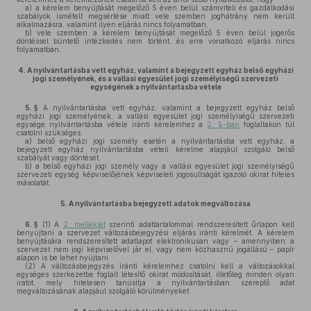
a)
a kérelem benyújtását megelőző 5 éven belül számviteli és gazdálkodási
szabályok ismételt megsértése miatt vele szemben joghátrány nem került
alkalmazásra, valamint ilyen eljárás nincs folyamatban,
b)
vele szemben a kérelem benyújtását megelőző 5 éven belül jogerős
döntéssel büntető intézkedés nem történt, és erre vonatkozó eljárás nincs
folyamatban.
4.
A nyilvántartásba vett egyház, valamint a bejegyzett egyház belső egyházi
jogi személyének, és a vallási egyesület jogi személyiségű szervezeti
egységének a nyilvántartásba vétele
5. §
A nyilvántartásba vett egyház, valamint a bejegyzett egyház belső
egyházi jogi személyének, a vallási egyesület jogi személyiségű szervezeti
egysége nyilvántartásba vétele iránti kérelemhez a
2. §-ban
foglaltakon túl
csatolni szükséges:
a)
belső egyházi jogi személy esetén a nyilvántartásba vett egyház, a
bejegyzett egyház nyilvántartásba vételi kérelme alapjául szolgáló belső
szabályát vagy döntését,
b)
a belső egyházi jogi személy vagy a vallási egyesület jogi személyiségű
szervezeti egység képviselőjének képviseleti jogosultságát igazoló okirat hiteles
másolatát.
5.
A nyilvántartásba bejegyzett adatok megváltozása
6. §
(1)
A
2. melléklet
szerinti adattartalommal rendszeresített űrlapon kell
benyújtani a szervezet változásbejegyzési eljárás iránti kérelmét. A kérelem
benyújtására rendszeresített adatlapot elektronikusan vagy – amennyiben a
szervezet nem jogi képviselővel jár el, vagy nem közhasznú jogállású – papír
alapon is be lehet nyújtani.
(2)
A változásbejegyzés iránti kérelemhez csatolni kell a változásokkal
egységes szerkezetbe foglalt létesítő okirat módosítását, illetőleg minden olyan
iratot, mely hitelesen tanúsítja a nyilvántartásban szereplő adat
megváltozásának alapjául szolgáló körülményeket.