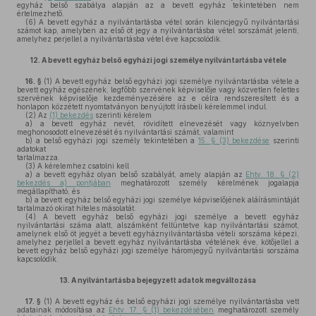
egyház belső szabálya alapján az a bevett egyház tekintetében nem
értelmezhető.
(6)
A bevett egyház a nyilvántartásba vétel során kilencjegyű nyilvántartási
számot kap, amelyben az első öt jegy a nyilvántartásba vétel sorszámát jelenti,
amelyhez perjellel a nyilvántartásba vétel éve kapcsolódik.
12.
A bevett egyház belső egyházi jogi személye nyilvántartásba vétele
16. §
(1)
A bevett egyház belső egyházi jogi személye nyilvántartásba vétele a
bevett egyház egészének, legfőbb szervének képviselője vagy közvetlen felettes
szervének képviselője kezdeményezésére az e célra rendszeresített és a
honlapon közzétett nyomtatványon benyújtott írásbeli kérelemmel indul.
(2)
Az
(1) bekezdés
szerinti kérelem
a)
a bevett egyház nevét, rövidített elnevezését vagy köznyelvben
meghonosodott elnevezését és nyilvántartási számát, valamint
b)
a belső egyházi jogi személy tekintetében a
15. § (3) bekezdése
szerinti
adatokat
tartalmazza.
(3)
A kérelemhez csatolni kell
a)
a bevett egyház olyan belső szabályát, amely alapján az
Ehtv. 18. § (2)
bekezdés a) pontjában
meghatározott személy kérelmének jogalapja
megállapítható, és
b)
a bevett egyház belső egyházi jogi személye képviselőjének aláírásmintáját
tartalmazó okirat hiteles másolatát.
(4)
A bevett egyház belső egyházi jogi személye a bevett egyház
nyilvántartási száma alatt, alszámként feltüntetve kap nyilvántartási számot,
amelynek első öt jegyét a bevett egyháznyilvántartásba vételi sorszáma képezi,
amelyhez perjellel a bevett egyház nyilvántartásba vételének éve, kötőjellel a
bevett egyház belső egyházi jogi személye háromjegyű nyilvántartási sorszáma
kapcsolódik.
13.
A nyilvántartásba bejegyzett adatok megváltozása
17. §
(1)
A bevett egyház és belső egyházi jogi személye nyilvántartásba vett
adatainak módosítása az
Ehtv. 17. § (1) bekezdésében
meghatározott személy