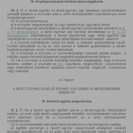
14.
A nyilvántartásból történő adatszolgáltatás
20. §
(1)
A bevett egyház és belső egyházi jogi személye nyilvántartásban
szereplő adatairól a miniszter által e célra rendszeresített nyomtatványon lehet
kivonatot igényelni.
(2)
A kivonat tartalmazza
a)
a miniszter megnevezését, az ügy számát és az ügyintéző nevét,
b)
a bevett egyház tekintetében a bevett egyház nyilvántartási számát és a
15.
§ (3) bekezdésében
, a belső egyházi jogi személy tekintetében a
16. § (2)
bekezdésében
meghatározott, a bevett egyháznak vagy belső egyházi jogi
személyének a kivonat kiállításának időpontjában fennálló adatait, valamint
c)
a kivonat kiállításának helyét és idejét, a hatáskör gyakorlójának nevét,
hivatali beosztását, és ha az nem azonos a hatáskör gyakorlójával, a döntés
kiadmányozójának nevét, hivatali beosztását.
(3)
A kivonatot a miniszter a nyilvántartásában szereplő adatok alapján, a
kiállítás napján fennálló állapotnak megfelelő adattartalommal állítja ki.
(4)
Ha a miniszter a kivonat kiállítását követően megállapítja, hogy a kivonat
tartalma valótlan, a kivonatot az
Ákr.
kijavításra, kiegészítésre, visszavonásra
vagy módosításra vonatkozó szabályai szerint kijavítja, kiegészíti, visszavonja
vagy módosítja.
III. Fejezet
A BEVETT EGYHÁZ ÉS BELSŐ EGYHÁZI JOGI SZEMÉLYE MEGSZŰNÉSÉNEK
SZABÁLYAI
15.
A bevett egyház megszűnése
21. §
(1)
Ha a bevett egyház legfőbb szerve a bevett egyház feloszlásáról
határoz, az erről szóló döntés meghozatalát követően nyilvántartásból való törlés
iránti kérelmet nyújt be a miniszternek az e célra rendszeresített
nyomtatványon.
(2)
A nyilvántartásból való törlés iránti kérelemhez a bevett egyház csatolja
a)
legfőbb szervének a bevett egyház megszűnését elhatározó üléséről
készített jegyzőkönyvét, és az azon részt vevő személyek nevét, lakcímét és