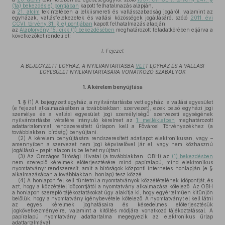
(1a) bekezdés e) pontjában
kapott felhatalmazás alapján,
a
21. alcím
tekintetében a lelkiismereti és vallásszabadság jogáról, valamint az
egyházak, vallásfelekezetek és vallási közösségek jogállásáról szóló
2011. évi
CCVI. törvény 31. § e) pontjában
kapott felhatalmazás alapján,
az
Alaptörvény 15. cikk (1) bekezdésében
meghatározott feladatkörében eljárva a
következőket rendeli el:
I. Fejezet
A BEJEGYZETT EGYHÁZ, A NYILVÁNTARTÁSBA
VET
T EGYHÁZ ÉS A VALLÁSI
EGYESÜLET NYILVÁNTARTÁSÁRA VONATKOZÓ SZABÁLYOK
1.
A kérelem benyújtása
1. §
(1)
A bejegyzett egyház, a nyilvántartásba vett egyház, a vallási egyesület
(e fejezet alkalmazásában a továbbiakban: szervezet), ezek belső egyházi jogi
személye és a vallási egyesület jogi személyiségű szervezeti egységének
nyilvántartásba vételére irányuló kérelmet az
1. mellékletben
meghatározott
adattartalommal rendszeresített űrlapon kell a Fővárosi Törvényszékhez (a
továbbiakban: bíróság) benyújtani.
(2)
A kérelem benyújtására rendszeresített adatlapot elektronikusan, vagy –
amennyiben a szervezet nem jogi képviselővel jár el, vagy nem közhasznú
jogállású – papír alapon is be lehet nyújtani.
(3)
Az Országos Bírósági Hivatal (a továbbiakban: OBH) az
(1) bekezdésben
nem szereplő kérelmek előterjesztésére mind papíralapú, mind elektronikus
nyomtatványt rendszeresít, amit a bíróságok központi internetes honlapján (e §
alkalmazásában a továbbiakban: honlap) tesz közzé.
(4)
A honlapon fel kell tüntetni a nyomtatványok közzétételének időpontját, és
azt, hogy a közzététel időpontjától a nyomtatvány alkalmazása kötelező. Az OBH
a honlapon szereplő tájékoztatásokat úgy alakítja ki, hogy egyértelműen kitűnjön
belőlük, hogy a nyomtatvány igénybevétele kötelező. A nyomtatványt el kell látni
az egyes kérelmek joghatásaira és késedelmes előterjesztésük
jogkövetkezményeire, valamint a kitöltés módjára vonatkozó tájékoztatással. A
papíralapú nyomtatvány adattartalma megegyezik az elektronikus űrlap
adattartalmával.