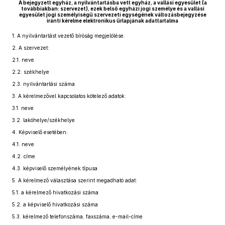
A bejegyzett egyház, a nyilvántartásba vett egyház, a vallási egyesület (a
továbbiakban: szervezet), ezek belső egyházi jogi személye és a vallási
egyesület jogi személyiségű szervezeti egységének változásbejegyzése
iránti kérelme elektronikus űrlapjának adattartalma
1.
A nyilvántartást vezető bíróság megjelölése.
2.
A szervezet:
2.1.
neve
2.2.
székhelye
2.3.
nyilvántartási száma
3.
A kérelmezővel kapcsolatos kötelező adatok:
3.1.
neve
3.2.
lakóhelye/székhelye
4.
Képviselő esetében:
4.1.
neve
4.2.
címe
4.3.
képviselő személyének típusa
5.
A kérelmező választása szerint megadható adat:
5.1.
a kérelmező hivatkozási száma
5.2.
a képviselő hivatkozási száma
5.3.
kérelmező telefonszáma, faxszáma, e-mail-címe