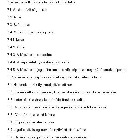
7.
A szervezettel kapcsolatos kötelező adatok
7.1.
Vallási közösség típusa
7.2.
Neve
7.3.
Székhelye
7.4.
Szervezet képviselőjének
7.4.1.
Neve
7.4.2.
Címe
7.4.3.
A képviselet terjedelme
7.4.4.
A képviselet gyakorlásának módja
7.4.5.
A képviseleti jog időtartama, kezdő időpontja, megszűnésének időpontja
8.
A szervezettel kapcsolatos szükség szerint kötelező adatok
8.1.
Ha rendelkezik ilyennel, rövidített neve
8.2.
Ha rendelkezik ilyennel, köznyelvben meghonosodott elnevezése
8.3.
Létesítő okiratának kelte/módosításának kelte
8.4.
A vallási közösség célja, elsődleges célja szerinti besorolása
8.5.
Címerének tartalmi leírása
8.6.
Logójának tartalmi leírása
8.7.
Jogelőd közösség neve és nyilvántartási száma
8.8.
Belső egyházi jogi személlyé nyilvánítás esetén