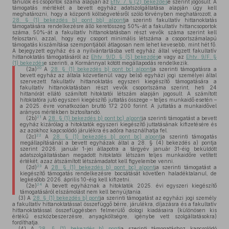
tanulók és csoportok száma alapján az
Eftv. 7. § (2) bekezdés
e szerint jogosult. A
támogatás mértékét a bevett egyház adatszolgáltatása alapján úgy kell
meghatározni, hogy a központi költségvetésről szóló törvényben meghatározott, a
28. § (1) bekezdés b) pont bb) alpont
ja szerinti fakultatív hittanoktatás
támogatására rendelkezésre álló keretösszeg 50%-át a fakultatív hittancsoportok
száma, 50%-át a fakultatív hittanoktatásban részt vevők száma szerint kell
felosztani, azzal, hogy egy csoport minimális létszáma a csoportszámalapú
támogatás kiszámítása szempontjából átlagosan nem lehet kevesebb, mint hét fő.
A bejegyzett egyház és a nyilvántartásba vett egyház által végzett fakultatív
hittanoktatás támogatásáról az
Ehtv. 9/D. § (5) bekezdés
e vagy az
Ehtv. 9/F. §
(1) bekezdés
e szerinti, a Kormánnyal kötött megállapodás rendelkezik.
20
(2a)
A
28. § (1) bekezdés b) pont bc) alpont
ja szerinti támogatásra a
bevett egyház az általa közvetlenül vagy belső egyházi jogi személyei által
szervezett fakultatív hittanoktatás egyszeri kiegészítő támogatására a
fakultatív hittanoktatásban részt vevők csoportszáma szerint, heti 24
hittanórát ellátó számított hitoktatói létszám alapján jogosult. A számított
hitoktatóra jutó egyszeri kiegészítő juttatás összege – teljes munkaidő esetén –
a 2025. évre vonatkozóan bruttó 172 200 forint. A juttatás a munkaidővel
arányos mértékben biztosítandó.
21
(2b)
A
28. § (1) bekezdés b) pont bc) alpont
ja szerinti támogatást a bevett
egyház kizárólag a hitoktatók egyszeri kiegészítő juttatásának kifizetésére és
az azokhoz kapcsolódó járulékra és adóra használhatja fel.
22
(2c)
A
28. § (1) bekezdés b) pont bc) alpont
ja szerinti támogatás
megállapításánál a bevett egyházak által a 28. § (4) bekezdés a) pontja
szerint 2026. január 1-jei állapotra a tárgyév január 31-éig beküldött
adatszolgáltatásban megadott hitoktatói létszám teljes munkaidőre vetített
értékét, azaz átszámított létszámadatot kell figyelembe venni.
23
(2d)
A
28. § (1) bekezdés b) pont bc) alpont
ja szerinti támogatást a
kiegészítő támogatás rendelkezésre bocsátását követően haladéktalanul, de
legkésőbb 2026. április 10-éig kell kifizetni.
24
(2e)
A bevett egyháznak a hitoktatók 2025. évi egyszeri kiegészítő
támogatásáról elszámolást nem kell benyújtania.
(3)
A
28. § (1) bekezdés b) pont
ja szerinti támogatást az egyházi jogi személy
a fakultatív hittanoktatással összefüggő bérre, járulékra, díjazásra és a fakultatív
hittanoktatással összefüggésben felmerülő dologi kiadásaira (különösen kis
értékű eszközbeszerzésre, anyagköltségre, igénybe vett szolgáltatásokra)
fordíthatja.
(4)
A
28. § (1) bekezdés b) pont
ja szerinti támogatáshoz kapcsolódó