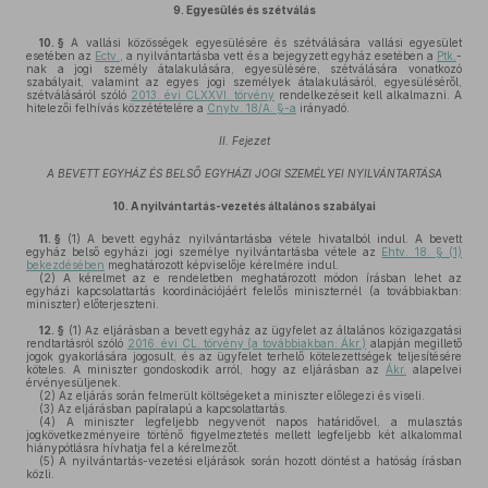
9.
Egyesülés és szétválás
10. §
A vallási közösségek egyesülésére és szétválására vallási egyesület
esetében az
Ectv.
, a nyilvántartásba vett és a bejegyzett egyház esetében a
Ptk.
-
nak a jogi személy átalakulására, egyesülésére, szétválására vonatkozó
szabályait, valamint az egyes jogi személyek átalakulásáról, egyesüléséről,
szétválásáról szóló
2013. évi CLXXVI. törvény
rendelkezéseit kell alkalmazni. A
hitelezői felhívás közzétételére a
Cnytv. 18/A. §-a
irányadó.
II. Fejezet
A BEVETT EGYHÁZ ÉS BELSŐ EGYHÁZI JOGI SZEMÉLYEI NYILVÁNTARTÁSA
10.
A nyilvántartás-vezetés általános szabályai
11. §
(1)
A bevett egyház nyilvántartásba vétele hivatalból indul. A bevett
egyház belső egyházi jogi személye nyilvántartásba vétele az
Ehtv. 18. § (1)
bekezdésében
meghatározott képviselője kérelmére indul.
(2)
A kérelmet az e rendeletben meghatározott módon írásban lehet az
egyházi kapcsolattartás koordinációjáért felelős miniszternél (a továbbiakban:
miniszter) előterjeszteni.
12. §
(1)
Az eljárásban a bevett egyház az ügyfelet az általános közigazgatási
rendtartásról szóló
2016. évi CL. törvény (a továbbiakban: Ákr.)
alapján megillető
jogok gyakorlására jogosult, és az ügyfelet terhelő kötelezettségek teljesítésére
köteles. A miniszter gondoskodik arról, hogy az eljárásban az
Ákr.
alapelvei
érvényesüljenek.
(2)
Az eljárás során felmerült költségeket a miniszter előlegezi és viseli.
(3)
Az eljárásban papíralapú a kapcsolattartás.
(4)
A miniszter legfeljebb negyvenöt napos határidővel, a mulasztás
jogkövetkezményeire történő figyelmeztetés mellett legfeljebb két alkalommal
hiánypótlásra hívhatja fel a kérelmezőt.
(5)
A nyilvántartás-vezetési eljárások során hozott döntést a hatóság írásban
közli.