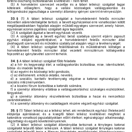
történő összhang biztosításának kivételével – nem tehet.
(5)
A honvédelmi szervezet vezetője és a tábori lelkészi szolgálat tagjai
kötelesek elősegíteni, hogy a vallási közösségek vallásgyakorlási és
lelkigondozási jogosultsága a személyi állomány igényei szerint érvényesüljön.
33. §
(1)
A tábori lelkészi szolgálat a honvédelemért felelős miniszter
közvetlen alárendeltségébe tartozó, a bevett egyházakkal erre vonatkozóan kötött
megállapodásokban foglaltak alapján működő egységes szervezet, amely három,
egymással azonos jogállású szolgálati ágra tagozódik.
(2)
A szolgálati ágakat a bevett egyházak vezetik.
(3)
A szolgálati ág a bevett egyház belső szabálya szerint eljárni jogosult
egyházi elöljáró egyetértésével, a honvédelemért felelős miniszter által
jóváhagyott szervezeti és működési szabályzat alapján végzi a tevékenységét.
(4)
A tábori lelkészi szolgálat felállításának és működésének költségei a
honvédelemért felelős miniszter által vezetett minisztérium költségvetési
fejezetét az igénybevétel szerint terhelik.
34. §
A tábori lelkészi szolgálat főbb feladata
a)
a hit- és kegyességi élet, a vallásgyakorlás biztosítása, mise, istentisztelet,
biblia- és imaórák tartása,
b)
az egyéni és közösségi lelki gondozás,
c)
az életismereti, erkölcsi oktatás, nevelés,
d)
a szociális, karitatív tevékenység végzése a katonai egészségügyi és
szociális intézményekben,
e)
a bizalmi fórum biztosítása a katonák számára,
f)
a személyi állomány ellátása a vallásgyakorláshoz szükséges eszközökkel,
tárgyakkal,
g)
a személyi állomány részvételének biztosítása a hazai és nemzetközi
zarándoklatokon,
h)
a személyi állomány és családtagjaik részére végzett egyházi szolgálat.
35. §
(1)
Tábori lelkész az a lelkész lehet, aki rendelkezik egyházi (felekezeti)
elöljárója ajánlásával, és a kisegítő tábori lelkész kivételével megfelel a
katonákra vonatkozó jogszabályokban előírt életkori, egészségügyi alkalmassági,
végzettségi és egyéb követelményeknek.
(2)
A tábori lelkészi szolgálat állományába tartoznak a tényleges katonai
szolgálatot teljesítő tábori lelkészek. A tábori lelkészi szolgálat tényleges katonai
szolgálatot teljesítő tagja a Magyar Honvédség rendfokozatai állományviszony-