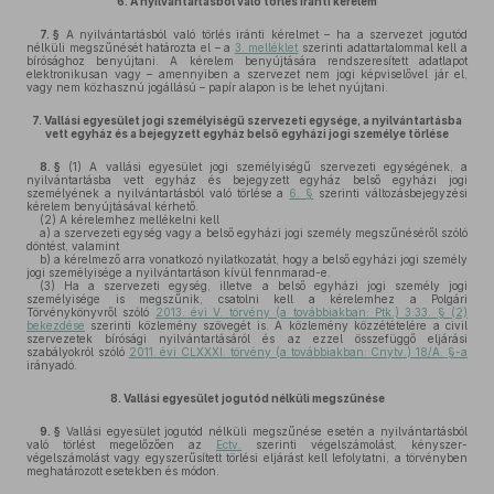
6.
A nyilvántartásból való törlés iránti kérelem
7. §
A nyilvántartásból való törlés iránti kérelmet – ha a szervezet jogutód
nélküli megszűnését határozta el – a
3. melléklet
szerinti adattartalommal kell a
bírósághoz benyújtani. A kérelem benyújtására rendszeresített adatlapot
elektronikusan vagy – amennyiben a szervezet nem jogi képviselővel jár el,
vagy nem közhasznú jogállású – papír alapon is be lehet nyújtani.
7.
Vallási egyesület jogi személyiségű szervezeti egysége, a nyilvántartásba
vett egyház és a bejegyzett egyház belső egyházi jogi személye törlése
8. §
(1)
A vallási egyesület jogi személyiségű szervezeti egységének, a
nyilvántartásba vett egyház és bejegyzett egyház belső egyházi jogi
személyének a nyilvántartásból való törlése a
6. §
szerinti változásbejegyzési
kérelem benyújtásával kérhető.
(2)
A kérelemhez mellékelni kell
a)
a szervezeti egység vagy a belső egyházi jogi személy megszűnéséről szóló
döntést, valamint
b)
a kérelmező arra vonatkozó nyilatkozatát, hogy a belső egyházi jogi személy
jogi személyisége a nyilvántartáson kívül fennmarad-e.
(3)
Ha a szervezeti egység, illetve a belső egyházi jogi személy jogi
személyisége is megszűnik, csatolni kell a kérelemhez a Polgári
Törvénykönyvről szóló
2013. évi V. törvény (a továbbiakban: Ptk.) 3:33. § (2)
bekezdése
szerinti közlemény szövegét is. A közlemény közzétételére a civil
szervezetek bírósági nyilvántartásáról és az ezzel összefüggő eljárási
szabályokról szóló
2011. évi CLXXXI. törvény (a továbbiakban: Cnytv.) 18/A. §-a
irányadó.
8.
Vallási egyesület jogutód nélküli megszűnése
9. §
Vallási egyesület jogutód nélküli megszűnése esetén a nyilvántartásból
való törlést megelőzően az
Ectv.
szerinti végelszámolást, kényszer-
végelszámolást vagy egyszerűsített törlési eljárást kell lefolytatni, a törvényben
meghatározott esetekben és módon.