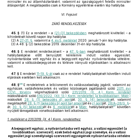
miniszter és az államháztartásért, valamint az igazságügyért felelős miniszter
álláspontját. A megállapodás csak a Kormány egyetértése esetén lép hatályba.
VI. Fejezet
ZÁRÓ RENDELKEZÉSEK
45. §
(1)
Ez a rendelet – a
(2)–(3) bekezdésben
meghatározott kivétellel – a
kihirdetését követő napon lép hatályba.
(2)
A
27–31. §
, valamint a
4. és 5. melléklet
2020. január 1-jén lép hatályba.
(3)
A 48. § (2) bekezdése 2019. december 31-én lép hatályba.
46. §
E rendelet rendelkezéseit – a
47. §-ban
meghatározott kivétellel – a
hatálybalépése előtt benyújtott kérelemre indult vallási egyesület,
nyilvántartásba vett egyház és a bejegyzett egyház nyilvántartásba vételére,
valamint a változásbejegyzésre és törlésre irányuló eljárásokban is alkalmazni
kell.
47. §
E rendelet
11–19. §-át
csak az e rendelet hatálybalépését követően indult
eljárások esetében kell alkalmazni.
36
48. §
E rendeletnek a lelkiismereti és vallásszabadság jogáról, valamint az
egyházak, vallásfelekezetek és vallási közösségek jogállásáról szóló
2011. évi
CCVI. törvény
végrehajtásáról szóló
231/2019. (X. 4.) Korm. rendelet
módosításáról szóló
516/2022. (XII. 13.) Korm. rendelettel (a továbbiakban: Módr.)
módosított
28. § (1) bekezdés d) pont
ját,
30. § (4) bekezdés
ét, valamint
megállapított
28. § (1) bekezdés b) pont ba) alpont
ját és
c) pont
ját,
28/A–28/G. §
-
37
át,
30. § (5) bekezdés
ét és
6. melléklet
ét a
Módr.
hatálybalépését
követően
nyújtott támogatások vonatkozásában kell alkalmazni.
1. melléklet a 231/2019. (X. 4.) Korm. rendelethez
A bejegyzett egyház, a nyilvántartásba vett egyház, a vallási egyesület (a
továbbiakban: szervezet), ezek belső egyházi jogi személye, és a vallási
egyesület jogi személyiségű szervezeti egységének nyilvántartásba vételére