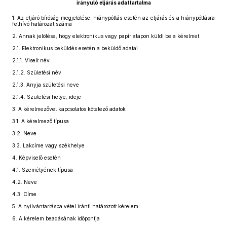
irányuló eljárás adattartalma
1.
Az eljáró bíróság megjelölése, hiánypótlás esetén az eljárás és a hiánypótlásra
felhívó határozat száma
2.
Annak jelölése, hogy elektronikus vagy papír alapon küldi be a kérelmet
2.1.
Elektronikus beküldés esetén a beküldő adatai
2.1.1.
Viselt név
2.1.2.
Születési név
2.1.3.
Anyja születési neve
2.1.4.
Születési helye, ideje
3.
A kérelmezővel kapcsolatos kötelező adatok
3.1.
A kérelmező típusa
3.2.
Neve
3.3.
Lakcíme vagy székhelye
4.
Képviselő esetén
4.1.
Személyének típusa
4.2.
Neve
4.3.
Címe
5.
A nyilvántartásba vétel iránti határozott kérelem
6.
A kérelem beadásának időpontja