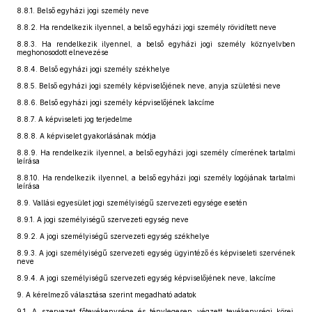
8.8.1.
Belső egyházi jogi személy neve
8.8.2.
Ha rendelkezik ilyennel, a belső egyházi jogi személy rövidített neve
8.8.3.
Ha rendelkezik ilyennel, a belső egyházi jogi személy köznyelvben
meghonosodott elnevezése
8.8.4.
Belső egyházi jogi személy székhelye
8.8.5.
Belső egyházi jogi személy képviselőjének neve, anyja születési neve
8.8.6.
Belső egyházi jogi személy képviselőjének lakcíme
8.8.7.
A képviseleti jog terjedelme
8.8.8.
A képviselet gyakorlásának módja
8.8.9.
Ha rendelkezik ilyennel, a belső egyházi jogi személy címerének tartalmi
leírása
8.8.10.
Ha rendelkezik ilyennel, a belső egyházi jogi személy logójának tartalmi
leírása
8.9.
Vallási egyesület jogi személyiségű szervezeti egysége esetén
8.9.1.
A jogi személyiségű szervezeti egység neve
8.9.2.
A jogi személyiségű szervezeti egység székhelye
8.9.3.
A jogi személyiségű szervezeti egység ügyintéző és képviseleti szervének
neve
8.9.4.
A jogi személyiségű szervezeti egység képviselőjének neve, lakcíme
9.
A kérelmező választása szerint megadható adatok
9.1.
A szervezet főtevékenysége és ténylegesen végzett tevékenységi körei,