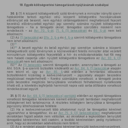
18.
Egyéb költségvetési támogatások nyújtásának szabályai
30. §
(1)
A központi költségvetésről szóló törvénynek a miniszter irányító szervi
hatáskörébe tartozó egyházi célú központi költségvetési hozzájárulások
előirányzat alá besorolt, nem egyházi céltámogatásként meghatározott fejezeti
kezelésű előirányzatból egyházi jogi személy számára nyújtott költségvetési
támogatásra – ha a támogatói okirat, támogatási szerződés másként nem
rendelkezik – az
Ávr. 70. §-át
,
71. § (1) bekezdését
és
86. §-át
nem kell
alkalmazni.
(2)
Az
(1) bekezdést
az
Eftv. 3. §-a
és
4. §-a
szerinti költségvetési támogatásra
nem lehet alkalmazni.
32
(3)
33
(4)
A bevett egyház és belső egyházi jogi személye számára a központi
költségvetésről szóló törvénynek a köznevelésért felelős miniszter által vezetett
minisztérium költségvetési fejezetéből a hit- és erkölcstanoktatás hat főt meg
nem haladó csoportja után nyújtott költségvetési támogatásra az
Ávr. 93. § (3)
bekezdés
ét nem kell alkalmazni.
34
(5)
Az
(1) bekezdés
szerinti támogatás esetén, amennyiben a támogató az
Áht. 50/A. §-a szerinti biztosíték kikötésétől az
Ávr. 84. § (1) bekezdés
e alapján
nem tekint el, úgy az
Ávr. 85. §
-ától eltérően a fenntartási időszakra
biztosítékként kizárólag a kedvezményezett – jogszabály alapján beszedési
megbízással megterhelhető – fizetési számlájára vonatkozó, a támogató javára
szóló beszedési megbízás benyújtására vonatkozó felhatalmazó nyilatkozata
írható elő, a követelés legfeljebb harmincöt napra való sorba állítására vonatkozó
rendelkezéssel együtt.
31. §
(1)
Az
Ávr. 69. § (1) bekezdés e) pontjától
eltérően az egyedi támogatásra
vonatkozó támogatási kérelemnek kiemelt előirányzati bontásban meghatározott
költségtervet kell tartalmaznia. A részletes költségterv benyújtása a támogatási
jogviszony létrehozásának feltétele.
(2)
Ha a kedvezményezett több alkalommal nyújt be támogatási kérelmet
ugyanahhoz a támogatóhoz, és az
Ávr. 75. § (3) bekezdésében
meghatározott
okiratokban foglalt adatok nem változtak, az okiratokat a legkorábban benyújtott
támogatási kérelemhez kell csatolni, a további kérelmekben pedig nyilatkozni
arról, hogy az okiratokban adatváltozás nem történt.
(3)
Az e rendelet alapján támogatási kérelmet benyújtó kedvezményezettnek,