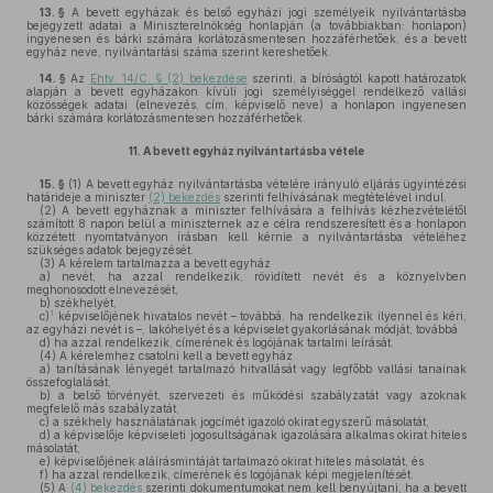
13. §
A bevett egyházak és belső egyházi jogi személyeik nyilvántartásba
bejegyzett adatai a Miniszterelnökség honlapján (a továbbiakban: honlapon)
ingyenesen és bárki számára korlátozásmentesen hozzáférhetőek, és a bevett
egyház neve, nyilvántartási száma szerint kereshetőek.
14. §
Az
Ehtv. 14/C. § (2) bekezdése
szerinti, a bíróságtól kapott határozatok
alapján a bevett egyházakon kívüli jogi személyiséggel rendelkező vallási
közösségek adatai (elnevezés, cím, képviselő neve) a honlapon ingyenesen
bárki számára korlátozásmentesen hozzáférhetőek.
11.
A bevett egyház nyilvántartásba vétele
15. §
(1)
A bevett egyház nyilvántartásba vételére irányuló eljárás ügyintézési
határideje a miniszter
(2) bekezdés
szerinti felhívásának megtételével indul.
(2)
A bevett egyháznak a miniszter felhívására a felhívás kézhezvételétől
számított 8 napon belül a miniszternek az e célra rendszeresített és a honlapon
közzétett nyomtatványon írásban kell kérnie a nyilvántartásba vételéhez
szükséges adatok bejegyzését.
(3)
A kérelem tartalmazza a bevett egyház
a)
nevét, ha azzal rendelkezik, rövidített nevét és a köznyelvben
meghonosodott elnevezését,
b)
székhelyét,
1
c)
képviselőjének hivatalos nevét – továbbá, ha rendelkezik ilyennel és kéri,
az egyházi nevét is –, lakóhelyét és a képviselet gyakorlásának módját, továbbá
d)
ha azzal rendelkezik, címerének és logójának tartalmi leírását.
(4)
A kérelemhez csatolni kell a bevett egyház
a)
tanításának lényegét tartalmazó hitvallását vagy legfőbb vallási tanainak
összefoglalását,
b)
a belső törvényét, szervezeti és működési szabályzatát vagy azoknak
megfelelő más szabályzatát,
c)
a székhely használatának jogcímét igazoló okirat egyszerű másolatát,
d)
a képviselője képviseleti jogosultságának igazolására alkalmas okirat hiteles
másolatát,
e)
képviselőjének aláírásmintáját tartalmazó okirat hiteles másolatát, és
f)
ha azzal rendelkezik, címerének és logójának képi megjelenítését.
(5)
A
(4) bekezdés
szerinti dokumentumokat nem kell benyújtani, ha a bevett