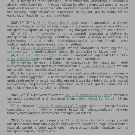
(6)
A támogatás rendeltetésszerű felhasználásáról elsősorban a beszámoló
alapján kell meggyőződni. A beszámolóban foglaltak alátámasztására a támogató
mintavételszerűen a beszámoló által érintett időszakban felmerült, a támogatott
tevékenység megvalósításához kapcsolódó költségeket igazoló számviteli és
egyéb bizonylatok benyújtását is előírhatja.
29
30
28/F. §
(1)
A
28. § (1) bekezdés f) pont
ja szerinti támogatást – a tárgyév
február 28-áig benyújtott kérelem alapján – félévente két egyenlő részletben, a
támogatás éve április 30-áig és július 30-áig támogatási előlegként kell kifizetni.
(2)
A
28. § (1) bekezdés f) pont
ja szerinti támogatás a külhoni és
diaszpórában élő magyarság identitása, valamint kultúrája megőrzésére és
fejlesztésére irányuló, hitéleti, közösségszervezési, szemléletformáló, illetve
tradíciómegtartó és -ápoló tevékenységre fordítható.
(3)
A
28. § (1) bekezdés f) pont
ja szerinti támogatás a bevett egyház
(1)
bekezdés
szerinti kérelme alapján egyedi döntés alapján kell biztosítható.
(4)
A
28. § (1) bekezdés f) pont
ja szerinti támogatással kapcsolatos kérelmet a
6. melléklet 12. pont
ja szerinti adattartalommal kell benyújtani.
(5)
A kedvezményezett a külhoni és diaszpórában élő magyarság hitéleti
tevékenységének támogatása vonatkozásában a
6. melléklet 13. pont
ja szerinti
adattartalommal elkészített beszámolóval számol el.
(6)
A támogatás rendeltetésszerű felhasználásáról elsősorban a beszámoló
alapján kell meggyőződni. A beszámolóban foglaltak alátámasztására a támogató
mintavételszerűen a beszámoló által érintett időszakban felmerült, a támogatott
tevékenység megvalósításához kapcsolódó költségeket igazoló számviteli és
egyéb bizonylatok benyújtását is előírhatja.
31
28/G. §
(1)
A kedvezményezett a
28. § (1) bekezdés a)–f) pont
ja szerinti a
támogatás összegével a támogatással érintett évet követő év február 28-áig
számol el.
(2)
A miniszter a
28. § (1) bekezdés a)–f) pont
ja szerinti a támogatásokkal
kapcsolatos, a
6. melléklet
szerinti beszámoló, adatszolgáltatás, kérelem
formanyomtatványát a kormányzati honlapon közzéteszi.
29. §
Az egyházi jogi személy a
28. § (1) bekezdés a)–f) pont
ja szerinti
támogatás felhasználásáról a jogszabályok keretei között és a megállapodásokban
foglaltak szerint, a belső szabályában meghatározott módon önállóan dönt, a
támogatás céljának megfelelően.