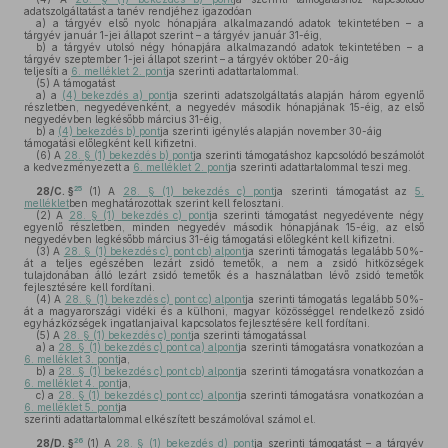
adatszolgáltatást a tanév rendjéhez igazodóan
a)
a tárgyév első nyolc hónapjára alkalmazandó adatok tekintetében – a
tárgyév január 1-jei állapot szerint – a tárgyév január 31-éig,
b)
a tárgyév utolsó négy hónapjára alkalmazandó adatok tekintetében – a
tárgyév szeptember 1-jei állapot szerint – a tárgyév október 20-áig
teljesíti a
6. melléklet 2. pont
ja szerinti adattartalommal.
(5)
A támogatást
a)
a
(4) bekezdés a) pont
ja szerinti adatszolgáltatás alapján három egyenlő
részletben, negyedévenként, a negyedév második hónapjának 15-éig, az első
negyedévben legkésőbb március 31-éig,
b)
a
(4) bekezdés b) pont
ja szerinti igénylés alapján november 30-áig
támogatási előlegként kell kifizetni.
(6)
A
28. § (1) bekezdés b) pont
ja szerinti támogatáshoz kapcsolódó beszámolót
a kedvezményezett a
6. melléklet 2. pont
ja szerinti adattartalommal teszi meg.
25
28/C. §
(1)
A
28. § (1) bekezdés c) pont
ja szerinti támogatást az
5.
melléklet
ben meghatározottak szerint kell felosztani.
(2)
A
28. § (1) bekezdés c) pont
ja szerinti támogatást negyedévente négy
egyenlő részletben, minden negyedév második hónapjának 15-éig, az első
negyedévben legkésőbb március 31-éig támogatási előlegként kell kifizetni.
(3)
A
28. § (1) bekezdés c) pont cb) alpont
ja szerinti támogatás legalább 50%-
át a teljes egészében lezárt zsidó temetők, a nem a zsidó hitközségek
tulajdonában álló lezárt zsidó temetők és a használatban lévő zsidó temetők
fejlesztésére kell fordítani.
(4)
A
28. § (1) bekezdés c) pont cc) alpont
ja szerinti támogatás legalább 50%-
át a magyarországi vidéki és a külhoni, magyar közösséggel rendelkező zsidó
egyházközségek ingatlanjaival kapcsolatos fejlesztésére kell fordítani.
(5)
A
28. § (1) bekezdés c) pont
ja szerinti támogatással
a)
a
28. § (1) bekezdés c) pont ca) alpont
ja szerinti támogatásra vonatkozóan a
6. melléklet 3. pont
ja,
b)
a
28. § (1) bekezdés c) pont cb) alpont
ja szerinti támogatásra vonatkozóan a
6. melléklet 4. pont
ja,
c)
a
28. § (1) bekezdés c) pont cc) alpont
ja szerinti támogatásra vonatkozóan a
6. melléklet 5. pont
ja
szerinti adattartalommal elkészített beszámolóval számol el.
26
28/D. §
(1)
A
28. § (1) bekezdés d) pont
ja szerinti támogatást – a tárgyév