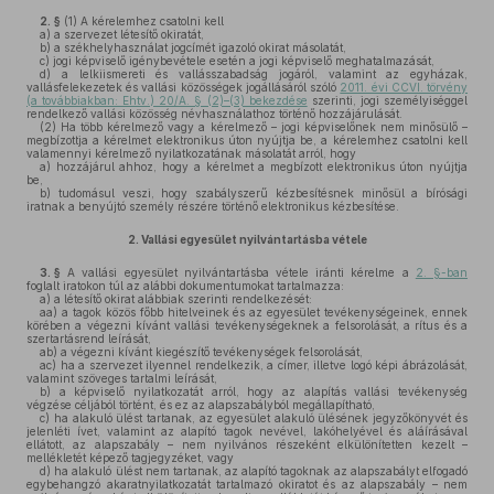
2. §
(1)
A kérelemhez csatolni kell
a)
a szervezet létesítő okiratát,
b)
a székhelyhasználat jogcímét igazoló okirat másolatát,
c)
jogi képviselő igénybevétele esetén a jogi képviselő meghatalmazását,
d)
a lelkiismereti és vallásszabadság jogáról, valamint az egyházak,
vallásfelekezetek és vallási közösségek jogállásáról szóló
2011. évi CCVI. törvény
(a továbbiakban: Ehtv.) 20/A. § (2)–(3) bekezdése
szerinti, jogi személyiséggel
rendelkező vallási közösség névhasználathoz történő hozzájárulását.
(2)
Ha több kérelmező vagy a kérelmező – jogi képviselőnek nem minősülő –
megbízottja a kérelmet elektronikus úton nyújtja be, a kérelemhez csatolni kell
valamennyi kérelmező nyilatkozatának másolatát arról, hogy
a)
hozzájárul ahhoz, hogy a kérelmet a megbízott elektronikus úton nyújtja
be,
b)
tudomásul veszi, hogy szabályszerű kézbesítésnek minősül a bírósági
iratnak a benyújtó személy részére történő elektronikus kézbesítése.
2.
Vallási egyesület nyilvántartásba vétele
3. §
A vallási egyesület nyilvántartásba vétele iránti kérelme a
2. §-ban
foglalt iratokon túl az alábbi dokumentumokat tartalmazza:
a)
a létesítő okirat alábbiak szerinti rendelkezését:
aa)
a tagok közös főbb hitelveinek és az egyesület tevékenységeinek, ennek
körében a végezni kívánt vallási tevékenységeknek a felsorolását, a rítus és a
szertartásrend leírását,
ab)
a végezni kívánt kiegészítő tevékenységek felsorolását,
ac)
ha a szervezet ilyennel rendelkezik, a címer, illetve logó képi ábrázolását,
valamint szöveges tartalmi leírását,
b)
a képviselő nyilatkozatát arról, hogy az alapítás vallási tevékenység
végzése céljából történt, és ez az alapszabályból megállapítható,
c)
ha alakuló ülést tartanak, az egyesület alakuló ülésének jegyzőkönyvét és
jelenléti ívet, valamint az alapító tagok nevével, lakóhelyével és aláírásával
ellátott, az alapszabály – nem nyilvános részeként elkülönítetten kezelt –
mellékletét képező tagjegyzéket, vagy
d)
ha alakuló ülést nem tartanak, az alapító tagoknak az alapszabályt elfogadó
egybehangzó akaratnyilatkozatát tartalmazó okiratot és az alapszabály – nem