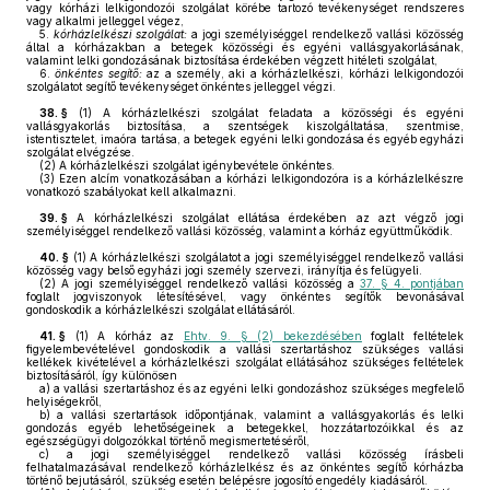
vagy kórházi lelkigondozói szolgálat körébe tartozó tevékenységet rendszeres
vagy alkalmi jelleggel végez,
5.
kórházlelkészi szolgálat:
a jogi személyiséggel rendelkező vallási közösség
által a kórházakban a betegek közösségi és egyéni vallásgyakorlásának,
valamint lelki gondozásának biztosítása érdekében végzett hitéleti szolgálat,
6.
önkéntes segítő:
az a személy, aki a kórházlelkészi, kórházi lelkigondozói
szolgálatot segítő tevékenységet önkéntes jelleggel végzi.
38. §
(1)
A kórházlelkészi szolgálat feladata a közösségi és egyéni
vallásgyakorlás biztosítása, a szentségek kiszolgáltatása, szentmise,
istentisztelet, imaóra tartása, a betegek egyéni lelki gondozása és egyéb egyházi
szolgálat elvégzése.
(2)
A kórházlelkészi szolgálat igénybevétele önkéntes.
(3)
Ezen alcím vonatkozásában a kórházi lelkigondozóra is a kórházlelkészre
vonatkozó szabályokat kell alkalmazni.
39. §
A kórházlelkészi szolgálat ellátása érdekében az azt végző jogi
személyiséggel rendelkező vallási közösség, valamint a kórház együttműködik.
40. §
(1)
A kórházlelkészi szolgálatot a jogi személyiséggel rendelkező vallási
közösség vagy belső egyházi jogi személy szervezi, irányítja és felügyeli.
(2)
A jogi személyiséggel rendelkező vallási közösség a
37. § 4. pontjában
foglalt jogviszonyok létesítésével, vagy önkéntes segítők bevonásával
gondoskodik a kórházlelkészi szolgálat ellátásáról.
41. §
(1)
A kórház az
Ehtv. 9. § (2) bekezdésében
foglalt feltételek
figyelembevételével gondoskodik a vallási szertartáshoz szükséges vallási
kellékek kivételével a kórházlelkészi szolgálat ellátásához szükséges feltételek
biztosításáról, így különösen
a)
a vallási szertartáshoz és az egyéni lelki gondozáshoz szükséges megfelelő
helyiségekről,
b)
a vallási szertartások időpontjának, valamint a vallásgyakorlás és lelki
gondozás egyéb lehetőségeinek a betegekkel, hozzátartozóikkal és az
egészségügyi dolgozókkal történő megismertetéséről,
c)
a jogi személyiséggel rendelkező vallási közösség írásbeli
felhatalmazásával rendelkező kórházlelkész és az önkéntes segítő kórházba
történő bejutásáról, szükség esetén belépésre jogosító engedély kiadásáról.