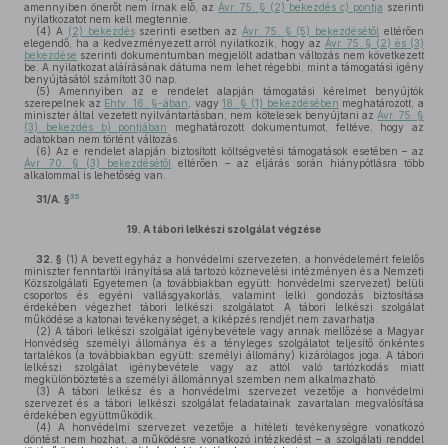
amennyiben önerőt nem írnak elő, az
Ávr. 75. § (2) bekezdés c) pontja
szerinti
nyilatkozatot nem kell megtennie.
(4)
A
(2) bekezdés
szerinti esetben az
Ávr. 75. § (5) bekezdésétől
eltérően
elegendő, ha a kedvezményezett arról nyilatkozik, hogy az
Ávr. 75. § (2) és (3)
bekezdése
szerinti dokumentumban megjelölt adatban változás nem következett
be. A nyilatkozat aláírásának dátuma nem lehet régebbi, mint a támogatási igény
benyújtásától számított 30 nap.
(5)
Amennyiben az e rendelet alapján támogatási kérelmet benyújtók
szerepelnek az
Ehtv. 16. §-ában
, vagy
18. § (1) bekezdésében
meghatározott, a
miniszter által vezetett nyilvántartásban, nem kötelesek benyújtani az
Ávr. 75. §
(3) bekezdés b) pontjában
meghatározott dokumentumot, feltéve, hogy az
adatokban nem történt változás.
(6)
Az e rendelet alapján biztosított költségvetési támogatások esetében – az
Ávr. 70. § (3) bekezdésétől
eltérően – az eljárás során hiánypótlásra több
alkalommal is lehetőség van.
35
31/A. §
19.
A tábori lelkészi szolgálat végzése
32. §
(1)
A bevett egyház a honvédelmi szervezeten, a honvédelemért felelős
miniszter fenntartói irányítása alá tartozó köznevelési intézményen és a Nemzeti
Közszolgálati Egyetemen (a továbbiakban együtt: honvédelmi szervezet) belüli
csoportos és egyéni vallásgyakorlás, valamint lelki gondozás biztosítása
érdekében végezhet tábori lelkészi szolgálatot. A tábori lelkészi szolgálat
működése a katonai tevékenységet, a kiképzés rendjét nem zavarhatja.
(2)
A tábori lelkészi szolgálat igénybevétele vagy annak mellőzése a Magyar
Honvédség személyi állománya és a tényleges szolgálatot teljesítő önkéntes
tartalékos (a továbbiakban együtt: személyi állomány) kizárólagos joga. A tábori
lelkészi szolgálat igénybevétele vagy az attól való tartózkodás miatt
megkülönböztetés a személyi állománnyal szemben nem alkalmazható.
(3)
A tábori lelkész és a honvédelmi szervezet vezetője a honvédelmi
szervezet és a tábori lelkészi szolgálat feladatainak zavartalan megvalósítása
érdekében együttműködik.
(4)
A honvédelmi szervezet vezetője a hitéleti tevékenységre vonatkozó
döntést nem hozhat, a működésre vonatkozó intézkedést – a szolgálati renddel