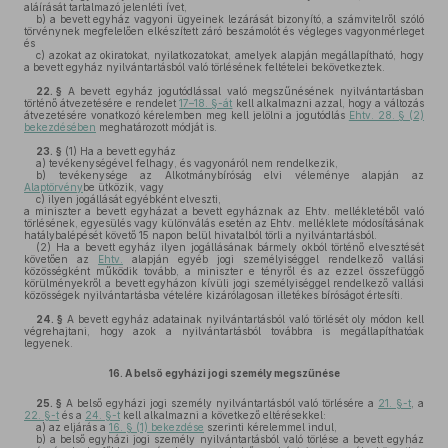
aláírását tartalmazó jelenléti ívet,
b)
a bevett egyház vagyoni ügyeinek lezárását bizonyító, a számvitelről szóló
törvénynek megfelelően elkészített záró beszámolót és végleges vagyonmérleget
és
c)
azokat az okiratokat, nyilatkozatokat, amelyek alapján megállapítható, hogy
a bevett egyház nyilvántartásból való törlésének feltételei bekövetkeztek.
22. §
A bevett egyház jogutódlással való megszűnésének nyilvántartásban
történő átvezetésére e rendelet
17–18. §-át
kell alkalmazni azzal, hogy a változás
átvezetésére vonatkozó kérelemben meg kell jelölni a jogutódlás
Ehtv. 28. § (2)
bekezdésében
meghatározott módját is.
23. §
(1)
Ha a bevett egyház
a)
tevékenységével felhagy, és vagyonáról nem rendelkezik,
b)
tevékenysége az Alkotmánybíróság elvi véleménye alapján az
Alaptörvény
be ütközik, vagy
c)
ilyen jogállását egyébként elveszti,
a miniszter a bevett egyházat a bevett egyháznak az Ehtv. mellékletéből való
törlésének, egyesülés vagy különválás esetén az Ehtv. melléklete módosításának
hatálybalépését követő 15 napon belül hivatalból törli a nyilvántartásból.
(2)
Ha a bevett egyház ilyen jogállásának bármely okból történő elvesztését
követően az
Ehtv.
alapján egyéb jogi személyiséggel rendelkező vallási
közösségként működik tovább, a miniszter e tényről és az ezzel összefüggő
körülményekről a bevett egyházon kívüli jogi személyiséggel rendelkező vallási
közösségek nyilvántartásba vételére kizárólagosan illetékes bíróságot értesíti.
24. §
A bevett egyház adatainak nyilvántartásból való törlését oly módon kell
végrehajtani, hogy azok a nyilvántartásból továbbra is megállapíthatóak
legyenek.
16.
A belső egyházi jogi személy megszűnése
25. §
A belső egyházi jogi személy nyilvántartásból való törlésére a
21. §-t
, a
22. §-t
és a
24. §-t
kell alkalmazni a következő eltérésekkel:
a)
az eljárás a
16. § (1) bekezdése
szerinti kérelemmel indul,
b)
a belső egyházi jogi személy nyilvántartásból való törlése a bevett egyház