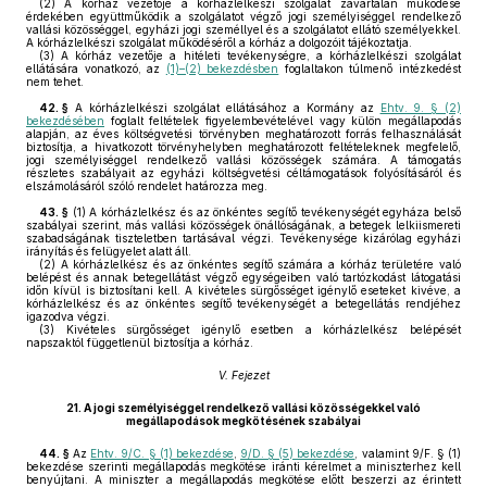
(2)
A kórház vezetője a kórházlelkészi szolgálat zavartalan működése
érdekében együttműködik a szolgálatot végző jogi személyiséggel rendelkező
vallási közösséggel, egyházi jogi személlyel és a szolgálatot ellátó személyekkel.
A kórházlelkészi szolgálat működéséről a kórház a dolgozóit tájékoztatja.
(3)
A kórház vezetője a hitéleti tevékenységre, a kórházlelkészi szolgálat
ellátására vonatkozó, az
(1)–(2) bekezdésben
foglaltakon túlmenő intézkedést
nem tehet.
42. §
A kórházlelkészi szolgálat ellátásához a Kormány az
Ehtv. 9. § (2)
bekezdésében
foglalt feltételek figyelembevételével vagy külön megállapodás
alapján, az éves költségvetési törvényben meghatározott forrás felhasználását
biztosítja, a hivatkozott törvényhelyben meghatározott feltételeknek megfelelő,
jogi személyiséggel rendelkező vallási közösségek számára. A támogatás
részletes szabályait az egyházi költségvetési céltámogatások folyósításáról és
elszámolásáról szóló rendelet határozza meg.
43. §
(1)
A kórházlelkész és az önkéntes segítő tevékenységét egyháza belső
szabályai szerint, más vallási közösségek önállóságának, a betegek lelkiismereti
szabadságának tiszteletben tartásával végzi. Tevékenysége kizárólag egyházi
irányítás és felügyelet alatt áll.
(2)
A kórházlelkész és az önkéntes segítő számára a kórház területére való
belépést és annak betegellátást végző egységeiben való tartózkodást látogatási
időn kívül is biztosítani kell. A kivételes sürgősséget igénylő eseteket kivéve, a
kórházlelkész és az önkéntes segítő tevékenységét a betegellátás rendjéhez
igazodva végzi.
(3)
Kivételes sürgősséget igénylő esetben a kórházlelkész belépését
napszaktól függetlenül biztosítja a kórház.
V. Fejezet
21.
A jogi személyiséggel rendelkező vallási közösségekkel való
megállapodások megkötésének szabályai
44. §
Az
Ehtv. 9/C. § (1) bekezdése
,
9/D. § (5) bekezdése
, valamint 9/F. § (1)
bekezdése szerinti megállapodás megkötése iránti kérelmet a miniszterhez kell
benyújtani. A miniszter a megállapodás megkötése előtt beszerzi az érintett