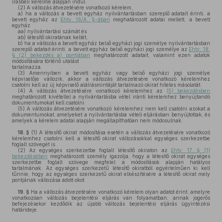
írásbeli kérelme alapján indul.
(2)
A változás átvezetésére vonatkozó kérelem,
a)
ha a változás a bevett egyház nyilvántartásban szereplő adatait érinti, a
bevett egyház az
Ehtv. 16/A. §-ában
meghatározott adatai mellett, a bevett
egyház
aa)
nyilvántartási számát és
ab)
létesítő okiratának keltét,
b)
ha a változás a bevett egyház belső egyházi jogi személye nyilvántartásban
szereplő adatait érinti, a bevett egyház belső egyházi jogi személye az
Ehtv. 18.
§ (2) bekezdés a) pontjában
meghatározott adatait, valamint ezen adatok
módosítására történő utalást
tartalmazza.
(3)
Amennyiben a bevett egyház vagy belső egyházi jogi személye
képviselője változik, akkor a változás átvezetésére vonatkozó kérelemhez
csatolni kell az új képviselő aláírásmintáját tartalmazó okirat hiteles másolatát.
(4)
A változás átvezetésére vonatkozó kérelemhez az
(5) bekezdésben
meghatározott kivétellel a nyilvántartásba vétel iránti kérelemhez benyújtandó
dokumentumokat kell csatolni.
(5)
A változás átvezetésére vonatkozó kérelemhez nem kell csatolni azokat a
dokumentumokat, amelyeket a nyilvántartásba vételi eljárásban benyújtottak, és
amelyek a kérelem adatai alapján megállapíthatóan nem módosulnak.
18. §
(1)
A létesítő okirat módosítása esetén a változás átvezetésére vonatkozó
kérelemhez csatolni kell a létesítő okirat változásokkal egységes szerkezetbe
foglalt szövegét is.
(2)
Az egységes szerkezetbe foglalt létesítő okiraton az
Ehtv. 17. § (1)
bekezdésében
meghatározott személy igazolja, hogy a létesítő okirat egységes
szerkezetbe foglalt szövege megfelel a módosítások alapján hatályos
tartalmának. Az egységes szerkezetű létesítő okiratból egyértelműen ki kell
tűnnie, hogy az egységes szerkezetű okirat elkészítésére a létesítő okirat mely
pontjának változása adott okot.
19. §
Ha a változás átvezetésére vonatkozó kérelem olyan adatot érint, amelyre
vonatkozóan változás bejelentési eljárás van folyamatban, annak jogerős
befejezésekor kezdődik az újabb változás bejelentési eljárás ügyintézési
határideje.