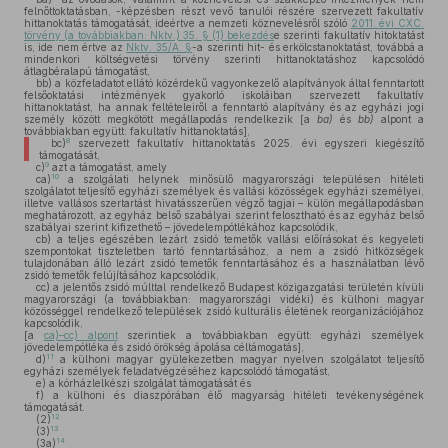
felnőttoktatásban, -képzésben részt vevő tanulói részére szervezett fakultatív
hittanoktatás támogatását, ideértve a nemzeti köznevelésről szóló
2011. évi CXC.
törvény (a továbbiakban: Nktv.) 35. § (1) bekezdés
e szerinti fakultatív hitoktatást
is, ide nem értve az
Nktv. 35/A. §
-a szerinti hit- és erkölcstanoktatást, továbbá a
mindenkori költségvetési törvény szerinti hittanoktatáshoz kapcsolódó
átlagbéralapú támogatást,
bb)
a közfeladatot ellátó közérdekű vagyonkezelő alapítványok által fenntartott
felsőoktatási intézmények gyakorló iskoláiban szervezett fakultatív
hittanoktatást, ha annak feltételeiről a fenntartó alapítvány és az egyházi jogi
személy között megkötött megállapodás rendelkezik [a
ba)
és
bb)
alpont a
továbbiakban együtt: fakultatív hittanoktatás],
8
bc)
szervezett fakultatív hittanoktatás 2025. évi egyszeri kiegészítő
támogatását,
9
c)
azt a támogatást, amely
10
ca)
a szolgálati helynek minősülő magyarországi településen hitéleti
szolgálatot teljesítő egyházi személyek és vallási közösségek egyházi személyei,
illetve vallásos szertartást hivatásszerűen végző tagjai – külön megállapodásban
meghatározott, az egyház belső szabályai szerint felosztható és az egyház belső
szabályai szerint kifizethető – jövedelempótlékához kapcsolódik,
cb)
a teljes egészében lezárt zsidó temetők vallási előírásokat és kegyeleti
szempontokat tiszteletben tartó fenntartásához, a nem a zsidó hitközségek
tulajdonában álló lezárt zsidó temetők fenntartásához és a használatban lévő
zsidó temetők felújításához kapcsolódik,
cc)
a jelentős zsidó múlttal rendelkező Budapest közigazgatási területén kívüli
magyarországi (a továbbiakban: magyarországi vidéki) és külhoni magyar
közösséggel rendelkező települések zsidó kulturális életének reorganizációjához
kapcsolódik,
[a
ca)–cc) alpont
szerintiek a továbbiakban együtt: egyházi személyek
jövedelempótléka és zsidó örökség ápolása céltámogatás],
11
d)
a külhoni magyar gyülekezetben magyar nyelven szolgálatot teljesítő
egyházi személyek feladatvégzéséhez kapcsolódó támogatást,
e)
a kórházlelkészi szolgálat támogatását és
f)
a külhoni és diaszpórában élő magyarság hitéleti tevékenységének
támogatását.
12
(2)
13
(3)
14
(3a)