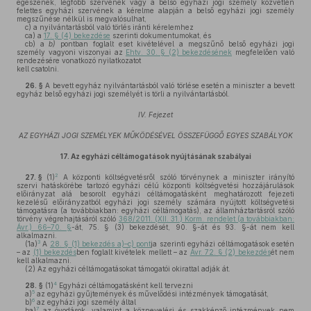
egészének, legfőbb szervének vagy a belső egyházi jogi személy közvetlen
felettes egyházi szervének a kérelme alapján a belső egyházi jogi személy
megszűnése nélkül is megvalósulhat,
c)
a nyilvántartásból való törlés iránti kérelemhez
ca)
a
17. § (4) bekezdése
szerinti dokumentumokat, és
cb)
a
b)
pontban foglalt eset kivételével a megszűnő belső egyházi jogi
személy vagyoni viszonyai az
Ehtv. 30. § (2) bekezdésének
megfelelően való
rendezésére vonatkozó nyilatkozatot
kell csatolni.
26. §
A bevett egyház nyilvántartásból való törlése esetén a miniszter a bevett
egyház belső egyházi jogi személyét is törli a nyilvántartásból.
IV. Fejezet
AZ EGYHÁZI JOGI SZEMÉLYEK MŰKÖDÉSÉVEL ÖSSZEFÜGGŐ EGYES SZABÁLYOK
17.
Az egyházi céltámogatások nyújtásának szabályai
2
27. §
(1)
A központi költségvetésről szóló törvénynek a miniszter irányító
szervi hatáskörébe tartozó egyházi célú központi költségvetési hozzájárulások
előirányzat alá besorolt egyházi céltámogatásként meghatározott fejezeti
kezelésű előirányzatból egyházi jogi személy számára nyújtott költségvetési
támogatásra (a továbbiakban: egyházi céltámogatás), az államháztartásról szóló
törvény végrehajtásáról szóló
368/2011. (XII. 31.) Korm. rendelet (a továbbiakban:
Ávr.) 66–70. §
-át, 75. § (3) bekezdését, 90. §-át és 93. §-át nem kell
alkalmazni.
3
(1a)
A
28. § (1) bekezdés a)–c) pont
ja szerinti egyházi céltámogatások esetén
– az
(1) bekezdés
ben foglalt kivételek mellett – az
Ávr. 72. § (2) bekezdés
ét nem
kell alkalmazni.
(2)
Az egyházi céltámogatásokat támogatói okirattal adják át.
4
28. §
(1)
Egyházi céltámogatásként kell tervezni
5
a)
az egyházi gyűjtemények és művelődési intézmények támogatását,
6
b)
az egyházi jogi személy által
7
ba)
az óvodások, valamint a köznevelési és szakképző intézmények nem