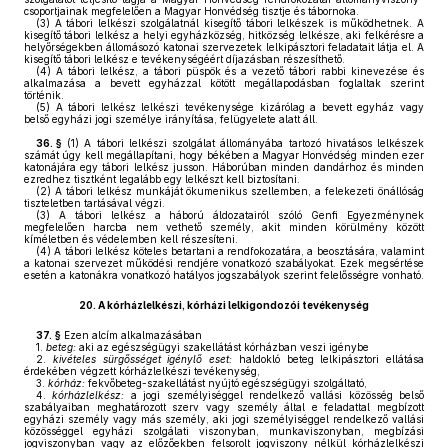
csoportjainak megfelelően a Magyar Honvédség tisztje és tábornoka.
(3)
A tábori lelkészi szolgálatnál kisegítő tábori lelkészek is működhetnek. A
kisegítő tábori lelkész a helyi egyházközség, hitközség lelkésze, aki felkérésre a
helyőrségekben állomásozó katonai szervezetek lelkipásztori feladatait látja el. A
kisegítő tábori lelkész e tevékenységéért díjazásban részesíthető.
(4)
A tábori lelkész, a tábori püspök és a vezető tábori rabbi kinevezése és
alkalmazása a bevett egyházzal kötött megállapodásban foglaltak szerint
történik.
(5)
A tábori lelkész lelkészi tevékenysége kizárólag a bevett egyház vagy
belső egyházi jogi személye irányítása, felügyelete alatt áll.
36. §
(1)
A tábori lelkészi szolgálat állományába tartozó hivatásos lelkészek
számát úgy kell megállapítani, hogy békében a Magyar Honvédség minden ezer
katonájára egy tábori lelkész jusson. Háborúban minden dandárhoz és minden
ezredhez tisztként legalább egy lelkészt kell biztosítani.
(2)
A tábori lelkész munkáját ökumenikus szellemben, a felekezeti önállóság
tiszteletben tartásával végzi.
(3)
A tábori lelkész a háború áldozatairól szóló Genfi Egyezménynek
megfelelően harcba nem vethető személy, akit minden körülmény között
kíméletben és védelemben kell részesíteni.
(4)
A tábori lelkész köteles betartani a rendfokozatára, a beosztására, valamint
a katonai szervezet működési rendjére vonatkozó szabályokat. Ezek megsértése
esetén a katonákra vonatkozó hatályos jogszabályok szerint felelősségre vonható.
20.
A kórházlelkészi, kórházi lelkigondozói tevékenység
37. §
Ezen alcím alkalmazásában
1.
beteg:
aki az egészségügyi szakellátást kórházban veszi igénybe
2.
kivételes sürgősséget igénylő eset:
haldokló beteg lelkipásztori ellátása
érdekében végzett kórházlelkészi tevékenység,
3.
kórház:
fekvőbeteg-szakellátást nyújtó egészségügyi szolgáltató,
4.
kórházlelkész:
a jogi személyiséggel rendelkező vallási közösség belső
szabályaiban meghatározott szerv vagy személy által e feladattal megbízott
egyházi személy vagy más személy, aki jogi személyiséggel rendelkező vallási
közösséggel egyházi szolgálati viszonyban, munkaviszonyban, megbízási
jogviszonyban vagy az előzőekben felsorolt jogviszony nélkül kórházlelkészi