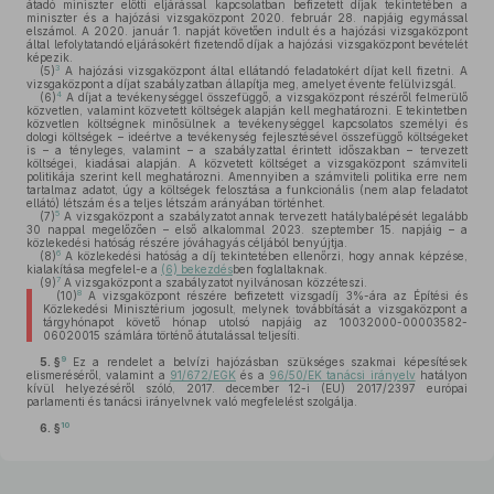
átadó miniszter előtti eljárással kapcsolatban befizetett díjak tekintetében a
miniszter és a hajózási vizsgaközpont 2020. február 28. napjáig egymással
elszámol. A 2020. január 1. napját követően indult és a hajózási vizsgaközpont
által lefolytatandó eljárásokért fizetendő díjak a hajózási vizsgaközpont bevételét
képezik.
3
(5)
A hajózási vizsgaközpont által ellátandó feladatokért díjat kell fizetni. A
vizsgaközpont a díjat szabályzatban állapítja meg, amelyet évente felülvizsgál.
4
(6)
A díjat a tevékenységgel összefüggő, a vizsgaközpont részéről felmerülő
közvetlen, valamint közvetett költségek alapján kell meghatározni. E tekintetben
közvetlen költségnek minősülnek a tevékenységgel kapcsolatos személyi és
dologi költségek – ideértve a tevékenység fejlesztésével összefüggő költségeket
is – a tényleges, valamint – a szabályzattal érintett időszakban – tervezett
költségei, kiadásai alapján. A közvetett költséget a vizsgaközpont számviteli
politikája szerint kell meghatározni. Amennyiben a számviteli politika erre nem
tartalmaz adatot, úgy a költségek felosztása a funkcionális (nem alap feladatot
ellátó) létszám és a teljes létszám arányában történhet.
5
(7)
A vizsgaközpont a szabályzatot annak tervezett hatálybalépését legalább
30 nappal megelőzően – első alkalommal 2023. szeptember 15. napjáig – a
közlekedési hatóság részére jóváhagyás céljából benyújtja.
6
(8)
A közlekedési hatóság a díj tekintetében ellenőrzi, hogy annak képzése,
kialakítása megfelel-e a
(6) bekezdés
ben foglaltaknak.
7
(9)
A vizsgaközpont a szabályzatot nyilvánosan közzéteszi.
8
(10)
A vizsgaközpont részére befizetett vizsgadíj 3%-ára az Építési és
Közlekedési Minisztérium jogosult, melynek továbbítását a vizsgaközpont a
tárgyhónapot követő hónap utolsó napjáig az 10032000-00003582-
06020015 számlára történő átutalással teljesíti.
9
5. §
Ez a rendelet a belvízi hajózásban szükséges szakmai képesítések
elismeréséről, valamint a
91/672/EGK
és a
96/50/EK tanácsi irányelv
hatályon
kívül helyezéséről szóló, 2017. december 12-i (EU) 2017/2397 európai
parlamenti és tanácsi irányelvnek való megfelelést szolgálja.
10
6. §