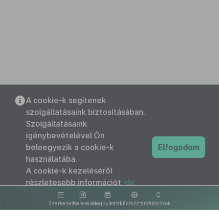
A cookie-k segítenek
szolgáltatásaink biztosításában.
Szolgáltatásaink
igénybevételével Ön
beleegyezik a cookie-k
Elfogadom
használatába.
A cookie-k kezeléséről
részletesebb információt
ide
kattintva olvashat.
Szerkezet
Keresés
Megnyitottak
Eszköztár
Változások