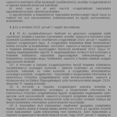
valamint a kedvtelési céllal közlekedő úszólétesítmény vezetője vizsgáztatását és
a hajózási képesítő okmányok kiállítását.
b)
részt vesz az
a)
pont szerinti vizsgáztatással kapcsolatos
jogszabálytervezetek véleményezésében,
c)
együttműködik a feladatkörével kapcsolatos tevékenységet végző hazai és
határon túli civil szervezetekkel, érdekképviseleti és egyéb szervezetekkel,
testületekkel.
3. §
Ez a rendelet 2020. január 1. napján lép hatályba.
4. §
(1)
Az úszólétesítményen fedélzeti és gépüzemi szolgálatot ellátó
személyek, továbbá a hajózási üzemeltetési vezetők, valamint a kedvtelési céllal
közlekedő úszólétesítmény vezetőjének vizsgáztatását 2020. január 1. napjától a
hajózási vizsgaközpont végzi. A vizsgáztatási feladatokat átadó közlekedésért
felelős miniszter (a továbbiakban: miniszter), valamint a hajózási vizsgaközpont
e feladatok átadásával összefüggően felmerülő kérdéseket 2020. május 31.
napjáig megállapodásban rögzítik. A megállapodásban rendezni kell különösen a
feladatok ellátásához kapcsolódó jogosultságokat, kötelezettségeket, a
feladatokhoz szükséges tárgyi feltételeket, valamint a feladat ellátását szolgáló
jogviszonyok kérdését.
2
(2)
A miniszter a hajózási vizsgaközponthoz kerülő feladatok ellátásához
maradéktalanul szükséges eszközök – ideértve különösen az informatikai
eszközök, hálózatok, az irodai eszközök, a vizsgáztatás lefolytatásához
szükséges eszközök, vizsgatermek – használatát a központosított informatikai és
elektronikus hírközlési szolgáltatásokról szóló kormányrendelet, valamint a
Közbeszerzési és Ellátási Főigazgatóságról szóló kormányrendelet alapján 2024.
december 31. napjáig biztosítja.
(3)
A miniszter a hajózási vizsgaközpont számára biztosítja a
tevékenységének ellátásához szükséges, a központosított informatikai és
elektronikus hírközlési szolgáltatásokat egyedi szolgáltatási megállapodás útján
igénybe vevő szervezetekről, valamint a központi szolgáltató által üzemeltetett
vagy fejlesztett informatikai rendszerekről szóló miniszteri rendelet hatálya alá
tartozó közlekedési informatikai szakrendszerek használatát.
(4)
A folyamatban lévő eljárásokban megfizetett igazgatási szolgáltatási
díjakat, eljárási díjakat a feladat átadás-átvétel nem érinti, az ügyfelek részéről
ezzel kapcsolatban újabb kötelezettség nem keletkezik. Ezen díjbevételek a
hajózási vizsgaközpont bevételét képezik azzal, hogy 2020. január 1. napjáig az